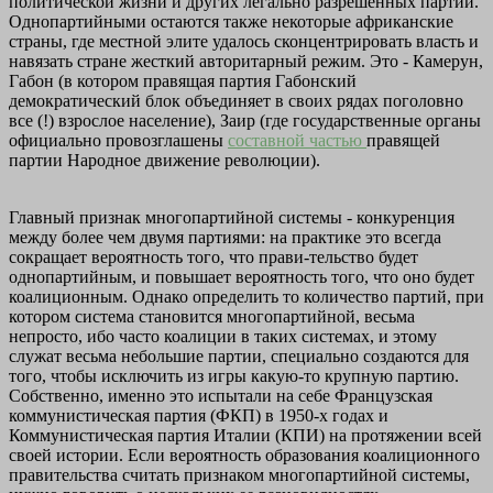
политической жиз­ни и других легально разрешенных партий.
Однопартийными ос­таются также некоторые африканские
страны, где местной эли­те удалось сконцентрировать власть и
навязать стране жесткий авторитарный режим. Это - Камерун,
Габон (в котором правя­щая партия Габонский
демократический блок объединяет в своих рядах поголовно
все (!) взрослое население), Заир (где государ­ственные органы
официально провозглашены
составной частью
правящей
партии Народное движение революции).
Главный признак многопартийной системы - конкуренция
между более чем двумя партиями: на практике это всегда
сокращает вероятность того, что прави-тельство будет
однопартийным, и повышает вероятность того, что оно будет
коалиционным. Однако определить то количество партий, при
котором система становится многопартийной, весьма
непросто, ибо часто коалиции в таких системах, и этому
служат весьма небольшие партии, специально создаются для
того, чтобы исключить из игры какую-то крупную партию.
Собственно, именно это испытали на себе Французская
коммунистическая партия (ФКП) в 1950-х годах и
Коммунистическая партия Италии (КПИ) на протяжении всей
своей истории. Если вероятность образования коалиционного
правительства считать признаком многопартийной системы,