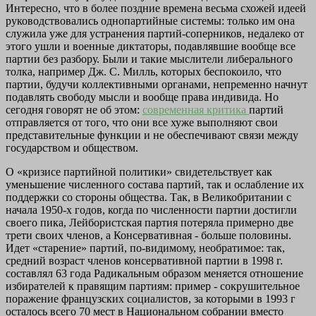
Интересно, что в более поздние времена весьма схожей идеей
руководствовались однопартийные системы: только им она
служила уже для устранения партий-соперников, недалеко от
этого ушли и военные диктаторы, подавлявшие вообще все
партии без разбору. Были и такие мыслители либерального
толка, например Дж. С. Милль, которых беспокоило, что
партии, будучи коллективными органами, непременно начнут
подавлять свободу мысли и вообще права индивида. Но
сегодня говорят не об этом:
современная критика
партий
отправляется от того, что они все хуже выполняют свои
представительные функции и не обеспечивают связи между
государством и обществом.
О «кризисе партийной политики» свидетельствует как
уменьшение численного состава партий, так и ослабление их
поддержки со стороны общества. Так, в Великобритании с
начала 1950-х годов, когда по численности партии достигли
своего пика, Лейбористская партия потеряла примерно две
трети своих членов, а Консервативная - больше половины.
Идет «старение» партий, по-видимому, необратимое: так,
средний возраст членов консервативной партии в 1998 г.
составлял 63 года Радикальным образом меняется отношение
избирателей к правящим партиям: пример - сокрушительное
поражение французских социалистов, за которыми в 1993 г
осталось всего 70 мест в Национальном собрании вместо