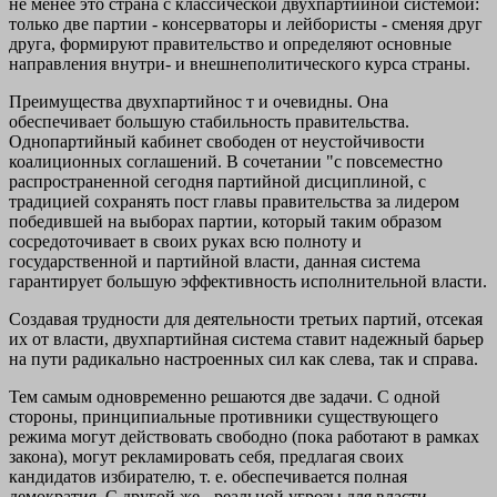
не менее это страна с классической двухпартийной системой:
только две партии - консерваторы и лейбористы - сменяя друг
друга, формируют правительство и определяют основные
направ­ления внутри- и внешнеполитического курса страны.
Преимущества двухпартийнос т и очевидны. Она
обеспечивает большую стабильность правительства.
Однопартийный кабинет сво­боден от неустойчивости
коалиционных соглашений. В сочетании "с повсеместно
распространенной сегодня партийной дисциплиной, с
традицией сохранять пост главы правительства за лидером
побе­дившей на выборах партии, который таким образом
сосредоточи­вает в своих руках всю полноту и
государственной и партийной власти, данная система
гарантирует большую эффективность ис­полнительной власти.
Создавая трудности для деятельности третьих партий, отсе­кая
их от власти, двухпартийная система ставит надежный барь­ер
на пути радикально настроенных сил как слева, так и справа.
Тем самым одновременно решаются две задачи. С одной
стороны, принципиальные противники существующего
режима могут дей­ствовать свободно (пока работают в рамках
закона), могут рекла­мировать себя, предлагая своих
кандидатов избирателю, т. е. обес­печивается полная
демократия. С другой же - реальной угрозы для власти