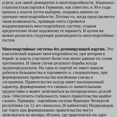
угрозу для самой демократии и многопартийности. Национал-
социалистская партия в Германии, как известно, в 30-е годы
пришла к власти путем выборов, опираясь именно на
принцип многопартийности. Пото­му-то, когда представляется
такая возможность, правящая элита стремится
модернизировать многопартийную систему, отдавая
предпочтение более надежному ее варианту. В целом же
можно различать следующие разновидности многопартийных
систем.
Многопартийные системы без доминирующей партии.
Это
классический вариант многопартийности, при котором в
борьбе за власть участвуют более или менее равные по силам
противники. В таком случае результат борьбы всегда
труднопредсказуем. Ни одна из партий не имеет шансов
добиться большинства в парла­менте и, следовательно, при
формировании правительства неиз­бежны союзы и
соглашения. Правительство всегда имеет коалици­онный
характер, формирование его связано со значительными
трудностями и может затягиваться на неопределенно долгий
срок. Обеспечить стабильность такого правительства крайне
сложно. Примеры - партийная система Франции Четвертой
республики (за 12 лет сменилось 26 кабинетов); Нидерландов,
где торги при формировании правительства могут
затягиваться на месяцы; Ита­лии, где практически ни одно