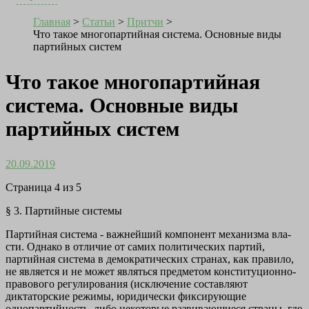
Главная
>
Статьи
>
Притчи
>
Что такое многопартийная система. Основные виды
партийных систем
Что такое многопартийная
система. Основные виды
партийных систем
20.09.2019
Страница 4 из 5
§ 3. Партийные системы
Партийная система - важнейший компонент механизма вла­
сти. Однако в отличие от самих политических партий,
партийная система в демократических странах, как правило,
не является и не может являться предметом конституционно-
правового регули­рования (исключение составляют
диктаторские режимы, юриди­чески фиксирующие
однопартийность, либо некоторые развива­ющиеся страны, где