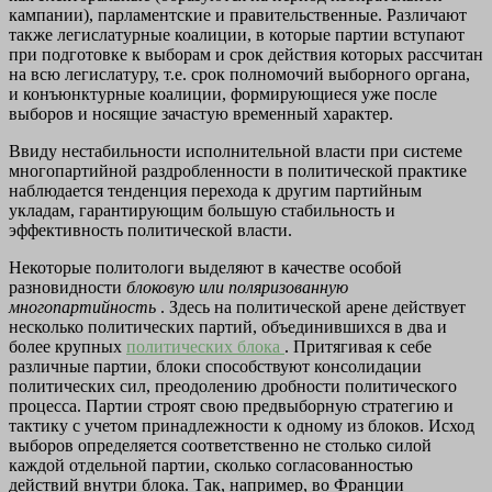
кампании), парламентские и правительственные. Различают
также легислатурные коалиции, в которые партии вступают
при подготовке к выборам и срок действия которых рассчитан
на всю легислатуру, т.е. срок полномочий выборного органа,
и конъюнктурные коалиции, формирующиеся уже после
выборов и носящие зачастую временный характер.
Ввиду нестабильности исполнительной власти при системе
многопартийной раздробленности в политической практике
наблюдается тенденция перехода к другим партийным
укладам, гарантирующим большую стабильность и
эффективность политической власти.
Некоторые политологи выделяют в качестве особой
разновидности
блоковую или поляризованную
многопартийность
. Здесь на политической арене действует
несколько политических партий, объединившихся в два и
более крупных
политических блока
. Притягивая к себе
различные партии, блоки способствуют консолидации
политических сил, преодолению дробности политического
процесса. Партии строят свою предвыборную стратегию и
тактику с учетом принадлежности к одному из блоков. Исход
выборов определяется соответственно не столько силой
каждой отдельной партии, сколько согласованностью
действий внутри блока. Так, например, во Франции