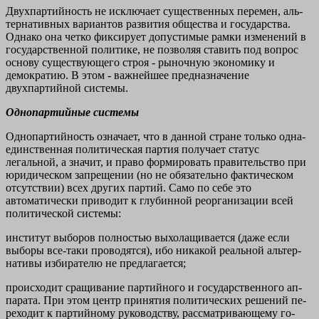
Двухпартийность не исключает существенных перемен, аль­
тернативных вариантов развития общества и государства.
Однако она четко фиксирует допустимые рамки изменений в
государствен­ной политике, не позволяя ставить под вопрос
основу существую­щего строя - рыночную экономику и
демократию. В этом - важ­нейшее предназначение
двухпартийной системы.
Однопартийные системы
Однопартийность означает, что в данной стране только одна-
единственная политическая партия получает статус
легальной, а значит, и право формировать правительство при
юридическом запрещении (но не обязательно фактическом
отсутствии) всех других партий. Само по себе это
автоматически приводит к глу­бинной реорганизации всей
политической системы:
институт выборов полностью выхолащивается (даже если
выборы все-таки проводятся), ибо никакой реальной альтер­
нативы избирателю не предлагается;
происходит сращивание партийного и государственного ап­
парата. При этом центр принятия политических решений пе­
реходит к партийному руководству, рассматривающему го­