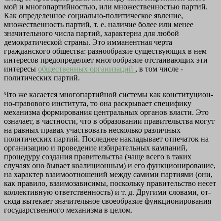
мой и многопартийностью, или множественностью партий.
Как определенное социально-политическое явление,
множественность партий, т. е. наличие более или менее
значительного числа партий, характерна для любой
демократической страны. Это имманентная черта
гражданского общества: разнообразие существующих в нем
интересов предопределяет многообразие отстаивающих эти
инте­ресы
общественных организаций
, в том числе -
политических партий.
Что же касается многопартийной системы как конституцион­
но-правового института, то она раскрывает специфику
механиз­ма формирования центральных органов власти. Это
означает, в частности, что в образовании правительства могут
на равных пра­вах участвовать несколько различных
политических партий. Пос­леднее накладывает отпечаток на
организацию и проведение из­бирательных кампаний,
процедуру создания правительства (чаще всего в таких
случаях оно бывает коалиционным) и его функцио­нирование,
на характер взаимоотношений между самими партия­ми (они,
как правило, взаимозависимы, поскольку правительство несет
коллективную ответственность) и т. д. Другими словами, от­
сюда вытекает значительное своеобразие функционирования
го­сударственного механизма в целом.