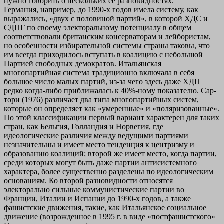
нужно говорить о нескольких ее разновидностях.
Германия, например, до 1990-х годов имела систему, как
выражались, «двух с половиной партий», в которой ХДС и
СДПГ по своему электоральному потенциалу в общем
соответствовали британским консерваторам и лейбористам,
но особенности избирательной системы страны таковы, что
им всегда приходилось вступать в коалицию с небольшой
Партией свободных демократов. Итальянская
многопартийная система традиционно включала в себя
большое число малых партий, из-за чего здесь даже ХДП
редко когда-либо приближалась к 40%-ному показателю. Сар-
тори (1976) различает два типа многопартийных систем,
которые он определяет как «умеренные» и «поляризованные».
По этой классификации первый вариант характерен для таких
стран, как Бельгия, Голландия и Норвегия, где
идеологические различия между ведущими партиями
незначительны и имеет место тенденция к центризму и
образованию коалиций; второй же имеет место, когда партии,
среди которых могут быть даже партии антисистемного
характера, более существенно разделены по идеологическим
основаниям. Ко второй разновидности относятся
электорально сильные коммунистические партии во
Франции, Италии и Испании до 1990-х годов, а также
фашистские движения, такие, как Итальянское социальное
движение (возрожденное в 1995 г. в виде «постфашистского»