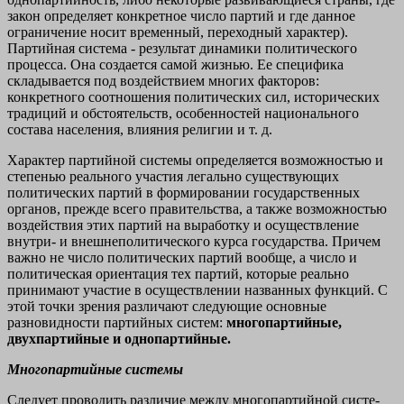
закон определяет конкретное число партий и где данное
ограничение носит временный, переходный характер).
Партийная система - результат динамики политического
процес­са. Она создается самой жизнью. Ее специфика
складывается под воздействием многих факторов:
конкретного соотношения полити­ческих сил, исторических
традиций и обстоятельств, особеннос­тей национального
состава населения, влияния религии и т. д.
Характер партийной системы определяется возможностью и
степенью реального участия легально существующих
политичес­ких партий в формировании государственных
органов, прежде всего правительства, а также возможностью
воздействия этих партий на выработку и осуществление
внутри- и внешнеполити­ческого курса государства. Причем
важно не число политических партий вообще, а число и
политическая ориентация тех партий, которые реально
принимают участие в осуществлении названных функций. С
этой точки зрения различают следующие основные
разновидности партийных систем:
многопартийные,
двухпартий­ные и однопартийные.
Многопартийные
системы
Следует проводить различие между многопартийной систе­