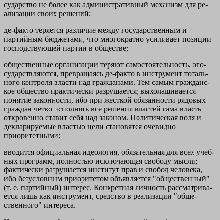
сударство не более как административный механизм для ре­
ализации своих решений;
де-факто теряется различие между государственным и
партийным бюджетами, что многократно усиливает позиции
господствующей партии в обществе;
общественные организации теряют самостоятельность, ого­
сударствляются, превращаясь де-факто в инструмент тоталь­
ного контроля власти над гражданами. Тем самым гражданс­
кое общество практически разрушается; выхолащивается
понятие законности, ибо при жесткой обя­занности рядовых
граждан четко исполнять все решения вла­стей сама власть
откровенно ставит себя над законом. Поли­тическая воля и
декларируемые властью цели становятся оче­видно
приоритетными;
вводится официальная идеология, обязательная для всех учеб­
ных программ, полностью исключающая свободу мысли;
фактически разрушается институт прав и свобод человека,
ибо безусловным приоритетом объявляется "общественный"
(т. е. партийный) интерес. Конкретная личность рассматрива­
ется лишь как инструмент, средство в реализации "обще­
ственного" интереса.