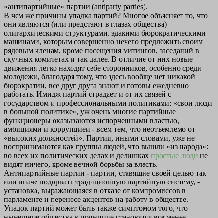
«антипартийные» партии (antiparty parties).
В чем же причины упадка партий? Многое объясняет то, что
они являются (или предстают в глазах общества)
олигархическими структурами, эдакими бюрократическими
машинами, которым совершенно нечего предложить своим
рядовым членам, кроме посещения митингов, заседаний в
скучных комитетах и так далее. В отличие от них новые
движения легко находят себе сторонников, особенно среди
молодежи, благодаря тому, что здесь вообще нет никакой
бюрократии, все друг друга знают и готовы ежедневно
работать. Имидж партий страдает и от их связей с
государством и профессиональными политиками: «свои люди
в большой политике», уж очень многие партийные
функционеры оказываются испорченными властью,
амбициями и коррупцией - всем тем, что неотъемлемо от
«высоких должностей». Партии, иными словами, уже не
воспринимаются как группы людей, что вышли «из народа»:
во всех их политических делах и делишках
простые люди
не
видят ничего, кроме вечной борьбы за власть.
Антипартийные партии - партии, ставящие своей целью так
или иначе подорвать традиционную партийную систему, -
установка, выражающаяся в отказе от компромиссов в
парламенте и переносе акцентов на работу в обществе.
Упадок партий может быть также симптомом того, что
нынешние общества в принципе становятся все менее