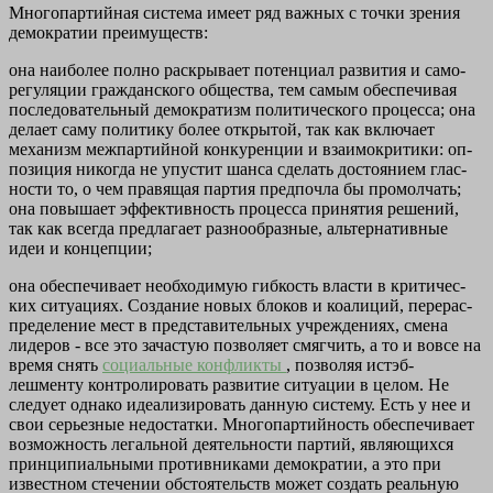
Многопартийная система имеет ряд важных с точки зрения
демократии преимуществ:
она наиболее полно раскрывает потенциал развития и само­
регуляции гражданского общества, тем самым обеспечивая
последовательный демократизм политического процесса; она
делает саму политику более открытой, так как включает
механизм межпартийной конкуренции и взаимокритики: оп­
позиция никогда не упустит шанса сделать достоянием глас­
ности то, о чем правящая партия предпочла бы промолчать;
она повышает эффективность процесса принятия решений,
так как всегда предлагает разнообразные, альтернативные
идеи и концепции;
она обеспечивает необходимую гибкость власти в критичес­
ких ситуациях. Создание новых блоков и коалиций, перерас­
пределение мест в представительных учреждениях, смена
лидеров - все это зачастую позволяет смягчить, а то и вов­се на
время снять
социальные конфликты
, позволяя истэб-
лешменту контролировать развитие ситуации в целом. Не
следует однако идеализировать данную систему. Есть у нее и
свои серьезные недостатки. Многопартийность обеспечивает
возможность легальной деятельности партий, являющихся
прин­ципиальными противниками демократии, а это при
известном сте­чении обстоятельств может создать реальную