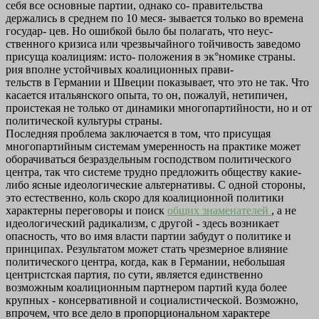
себя все основные партии, однако со- правительства
держались в среднем по 10 меся- зывается только во времена
государ- цев. Но ошибкой было бы полагать, что неус-
ственного кризиса или чрезвычайного тойчивость заведомо
присуща коалициям: исто- положения в эк°номике страны.
рия вполне устойчивых коалиционных прави-
тельств в Германии и Швеции показывает, что это не так. Что
касается итальянского опыта, то он, пожалуй, нетипичен,
проистекая не только от динамики многопартийности, но и от
политической культуры страны.
Последняя проблема заключается в том, что присущая
многопартийным системам умеренность на практике может
оборачиваться безраздельным господством политического
центра, так что системе трудно предложить обществу какие-
либо ясные идеологические альтернативы. С одной стороны,
это естественно, коль скоро для коалиционной политики
характерны переговоры и поиск
общих знаменателей
, а не
идеологический радикализм, с другой - здесь возникает
опасность, что во имя власти партии забудут о политике и
принципах. Результатом может стать чрезмерное влияние
политического центра, когда, как в Германии, небольшая
центристская партия, по сути, является единственно
возможным коалиционным партнером партий куда более
крупных - консервативной и социалистической. Возможно,
впрочем, что все дело в пропорциональном характере