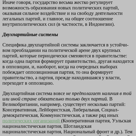
Ина­че говоря, государство весьма жестко регулирует
возможность образования новых политических партий,
оказывая сильное воз­действие и на свободу деятельности
легальных партий, и глав­ное, на общее соотношение
внутриполитических сил (в частно­сти, в Индонезии).
Двухпартийные системы
Специфика двухпартийной системы заключается в устойчи­
вом преобладании на политической арене двух крупных
партий, которые периодически сменяются в правительстве:
когда одна партия формирует правительство, другая находится
в оппозиции, и, наоборот, когда на очередных выборах
побеждает оппозицион­ная партия, то она формирует
правительство, а партия, прежде находившаяся у власти,
переходит в оппозицию.
Двухпартийная система вовсе
не предполагает наличия в той
или иной стране обязательно только двух партий.
В
Великобри­тании, например, существует несколько партий:
Консервативная, Лейбористская, Либеральная, Социал-
демократическая, Комму­нистическая, а также ряд иных
политических организаций
(Коо­перативная партия, Уэльская
националистическая партия, Шот­ландская
националистическая партия, Национальный фронт и др.). Тем