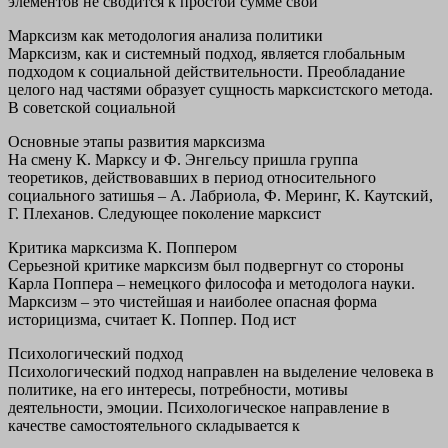
элементов не сводится к простой сумме свой
Марксизм как методология анализа политики
Марксизм, как и системный подход, является глобальным
подходом к социальной действительности. Преобладание
целого над частями образует сущность марксистского метода.
В советской социальной
Основные этапы развития марксизма
На смену К. Марксу и Ф. Энгельсу пришла группа
теоретиков, действовавших в период относительного
социального затишья – А. Лабриола, Ф. Меринг, К. Каутский,
Г. Плеханов. Следующее поколение марксист
Критика марксизма К. Поппером
Серьезной критике марксизм был подвергнут со стороны
Карла Поппера – немецкого философа и методолога науки.
Марксизм – это чистейшая и наиболее опасная форма
историцизма, считает К. Поппер. Под ист
Психологический подход
Психологический подход направлен на выделение человека в
политике, на его интересы, потребности, мотивы
деятельности, эмоции. Психологическое направление в
качестве самостоятельного складывается к