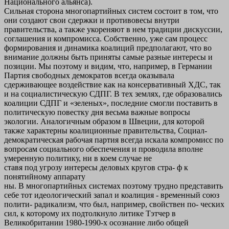
Национального альянса).
Сильная сторона многопартийных систем состоит в том, что
они создают свои сдержки и противовесы внутри
правительства, а также укореняют в нем традиции дискуссии,
соглашения и компромисса. Собственно, уже сам процесс
формирования и динамика коалиций предполагают, что во
внимание должны быть приняты самые разные интересы и
позиции. Мы поэтому и видим, что, например, в Германии
Партия свободных демократов всегда оказывала
сдерживающее воздействие как на консервативный ХДС, так
и на социалистическую СДПГ. В тех землях, где образовались
коалиции СДПГ и «зеленых», последние смогли поставить в
политическую повестку дня весьма важные вопросы
экологии. Аналогичным образом в Швеции, для которой
также характерны коалиционные правительства, Социал-
демократическая рабочая партия всегда искала компромисс по
вопросам социального обеспечения и проводила вполне
умеренную политику, ни в коем случае не
ставя под угрозу интересы деловых кругов стра- ф к
понятийному аппарату
ны. В многопартийных системах поэтому трудно представить
себе тот идеологический запал и коалиция - временный союз
полити- радикализм, что был, например, свойствен по- ческих
сил, к которому их подтолкнуло литике Тэтчер в
Великобритании 1980-1990-х осознание либо общей