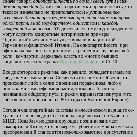
Иначе говоря,
однопартийностъ по самой своей сути неиз­
бежно приводит
(даже если теоретически предположить, что
та­ковое изначально не предполагалось)
к установлению
жесткого
диктаторского режима при тотальном контроле
одной партии
над государством, обществом и каждой
конкретной личностью.
Убедительным тому подтверждением
могут служить конкретные исторические примеры.
Однопартийные системы существовали в нацистской
Германии и фашистской Италии. На однопартийности, при
официальном конституционном закреплении "руководящей
роли" компартии, держалась власть во многих бывших
социалис­тических странах
Восточной Европы
и СССР.
Все диктаторские режимы, как правило, обладают немалы­ми
средствами самозащиты. Свергнуть их сложно. Обычно это
про­исходит либо в связи с военным поражением, либо с
попытками самореформирования, когда ослабляются
навязанные обществу путы и режим взрывается изнутри (что,
собственно, и произошло в 80-х годах в Восточной Европе).
Сегодня однопартийные системы в классическом варианте со­
храняются в последних бастионах социализма - на Кубе и в
КНДР. Незыблемые доминирующие позиции занимает
компартия в Ки­тае, хотя по мере углубления демократических
преобразований становится несколько заметнее присутствие в