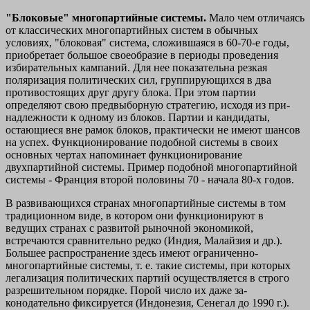
"Блоковые" многопартийные системы.
Мало чем отличаясь
от классических многопартийных систем в обычных
условиях, "бло­ковая" система, сложившаяся в 60-70-е годы,
приобретает боль­шое своеобразие в периоды проведения
избирательных кампаний. Для нее показательна резкая
поляризация политических сил, груп­пирующихся в два
противостоящих друг другу блока. При этом партии
определяют свою предвыборную стратегию, исходя из при­
надлежности к одному из блоков. Партии и кандидаты,
остающи­еся вне рамок блоков, практически не имеют шансов
на успех. Функционирование подобной системы в своих
основных чертах напоминает функционирование
двухпартийной системы. Пример подобной многопартийной
системы - Франция второй половины 70 - начала 80-х годов.
В развивающихся странах многопартийные системы в том
традиционном виде, в котором они функционируют в
ведущих стра­нах с развитой рыночной экономикой,
встречаются сравнительно редко (Индия, Малайзия и др.).
Большее распространение здесь имеют ограниченно-
многопартийные системы, т. е. такие систе­мы, при которых
легализация политических партий осуществля­ется в строго
разрешительном порядке. Порой число их даже за­
конодательно фиксируется (Индонезия, Сенегал до 1990 г.).