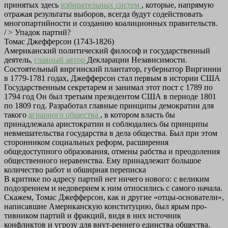
принятых здесь
избирательных систем
, которые, напрямую
отражая результаты выборов, всегда будут содействовать
многопартийности и созданию коалиционных правительств.
/ > Упадок партий?
Томас Джефферсон (1743-1826)
Американский политический философ и государственный
деятель,
главный автор
Декларации Независимости.
Состоятельный виргинский плантатор, губернатор Виргинии
в 1779-1781 годах, Джефферсон стал первым в истории США
Государственным секретарем и занимал этот пост с 1789 по
1794 год Он был третьим президентом США в периоде 1801
по 1809 год. Разработал главные принципы демократии для
такого
аграрного общества
, в котором власть бы
принадлежала аристократии и соблюдались бы принципы
невмешательства государства в дела общества. Был при этом
сторонником социальных реформ, расширения
общедоступного образования, отмены рабства и преодоления
общественного неравенства. Ему принадлежит большое
количество работ и обширная переписка
В критике по адресу партий нет ничего нового: с великим
подозрением и недоверием к ним относились с самого начала.
Скажем, Томас Джефферсон, как и другие «отцы-основатели»,
написавшие Американскую конституцию, был ярым про-
тивником партий и фракций, видя в них источник
конфликтов и угрозу для внут-реннего единства общества.