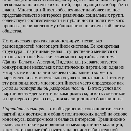
нескольких политических партий, соревнующихся в борьбе за
власть. Многопартийность обеспечивает наиболее полное
представительство интересов различных социальных групп,
содействует состязательности и публичности политического
процесса, периодическому обновлению политической элиты
общества.
Историческая практика демонстрирует несколько
разновидностей многопартийной системы. Ее конкретная
структура – партийный уклад – существенно меняется от
страны к стране. Классическая многопартийная система
(Дания, Бельгия, Австрия, Нидерланды) характеризуется
конкуренцией нескольких политических партий, ни одна из
которых не в состоянии завоевать большинство мест в
парламенте и самостоятельно осуществлять власть. Поэтому
эту разновидность многопартийности часто определяют как
уклад многопартийной раздробленности
. В этих условиях
партии вынуждены идти на компромиссы, искать союзников
и партнеров с целью создания коалиционного большинства.
Партийная коалиция
– это объединение, союз политических
партий для достижения общих политических целей на основе
консенсуса, компромисса и баланса интересов. Традиционно
выделяются такие разновидности межпартийных коалиций,
как электоральные (образуются на период избирательной