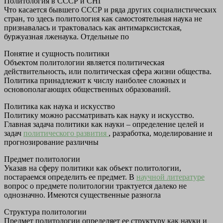
Политология в СССР и СНГ
Что касается бывшего СССР и ряда других социалистических
стран, то здесь политология как самостоятельная наука не
признавалась и трактовалась как антимарксистская,
буржуазная лженаука. Отдельные по
Понятие и сущность политики
Объектом политологии является политическая
действительность, или политическая сфера жизни общества.
Политика принадлежит к числу наиболее сложных и
основополагающих общественных образований.
Политика как наука и искусство
Политику можно рассматривать как науку и искусство.
Главная задача политики как науки – определение целей и
задач
политического развития
, разработка, моделирование и
прогнозирование различны
Предмет политологии
Указав на сферу политики как объект политологии,
постараемся определить ее предмет. В
научной литературе
вопрос о предмете политологии трактуется далеко не
однозначно. Имеются существенные разногла
Структура политологии
Предмет политологии определяет ее структуру как науки и