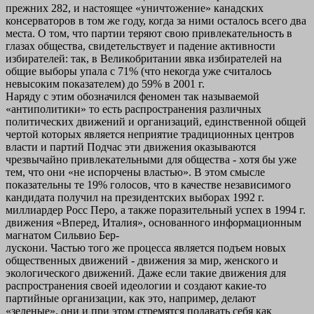
прежних 282, и настоящее «уничтожение» канадских
консерваторов в том же году, когда за ними осталось всего два
места. О том, что партии теряют свою привлекательность в
глазах общества, свидетельствует и падение активности
избирателей: так, в Великобритании явка избирателей на
общие выборы упала с 71% (что некогда уже считалось
невысоким показателем) до 59% в 2001 г.
Наряду с этим обозначился феномен так называемой
«антиполитики» то есть распространения различных
политических движений и организаций, единственной общей
чертой которых является неприятие традиционных центров
власти и партий Подчас эти движения оказываются
чрезвычайно привлекательными для общества - хотя бы уже
тем, что они «не испорчены властью». В этом смысле
показательны те 19% голосов, что в качестве независимого
кандидата получил на президентских выборах 1992 г.
миллиардер Росс Перо, а также поразительный успех в 1994 г.
движения «Вперед, Италия», основанного информационным
магнатом Сильвио Бер-
лускони. Частью того же процесса является подъем новых
общественных движений - движения за мир, женского и
экологического движений. Даже если такие движения для
распространения своей идеологии и создают какие-то
партийные организации, как это, например, делают
«зеленые», они и при этом стремятся подавать себя как