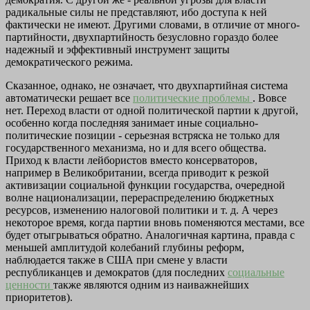
радикальные силы не представляют, ибо доступа к ней
фактически не имеют. Другими словами, в отличие от много­
партийности, двухпартийность безусловно гораздо более
надежный и эффективный инструмент защиты
демократического режима.
Сказанное, однако, не означает, что двухпартийная система
автоматически решает все
политические проблемы
. Вовсе
нет. Переход власти от одной политической партии к другой,
особенно когда последняя занимает иные социально-
политические пози­ции - серьезная встряска не только для
государственного меха­низма, но и для всего общества.
Приход к власти лейбористов вме­сто консерваторов,
например в Великобритании, всегда приводит к резкой
активизации социальной функции государства, очередной
волне национализации, перераспределению бюджетных
ресурсов, изменению налоговой политики и т. д. А через
некоторое время, ког­да партии вновь поменяются местами, все
будет отыгрываться об­ратно. Аналогичная картина, правда с
меньшей амплитудой коле­баний глубины реформ,
наблюдается также в США при смене у власти
республиканцев и демократов (для последних
социальные
ценности
также являются одним из наиважнейших
приоритетов).