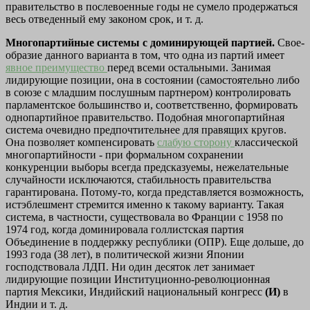
правительство в послевоенные годы не сумело продержаться
весь отведенный ему законом срок, и т. д.
Многопартийные системы с доминирующей партией.
Свое­
образие данного варианта в том, что одна из партий имеет
явное преимущество
перед всеми остальными. Занимая
лидирующие позиции, она в состоянии (самостоятельно либо
в союзе с млад­шим послушным партнером) контролировать
парламентское боль­шинство и, соответственно, формировать
однопартийное прави­тельство. Подобная многопартийная
система очевидно предпочти­тельнее для правящих кругов.
Она позволяет компенсировать
слабую сторону
классической
многопартийности - при формаль­ном сохранении
конкуренции выборы всегда предсказуемы, неже­лательные
случайности исключаются, стабильность правительства
гарантирована. Потому-то, когда представляется возможность,
истэблешмент стремится именно к такому варианту. Такая
систе­ма, в частности, существовала во Франции с 1958 по
1974 год, когда доминировала голлистская партия
Объединение в поддерж­ку республики (ОПР). Еще дольше, до
1993 года (38 лет), в поли­тической жизни Японии
господствовала ЛДП. Ни один десяток лет занимает
лидирующие позиции Институционно-революционная
партия Мексики, Индийский национальный конгресс
(И)
в
Индии и т. д.