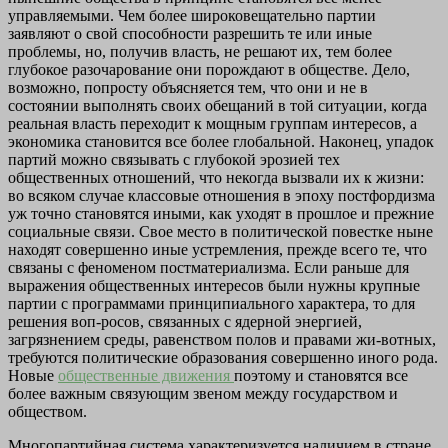
управляемыми. Чем более широковещательно партии
заявляют о свой способности разрешить те или иные
проблемы, но, получив власть, не решают их, тем более
глубокое разочарование они порождают в обществе. Дело,
возможно, попросту объясняется тем, что они и не в
состоянии выполнять своих обещаний в той ситуации, когда
реальная власть переходит к мощным группам интересов, а
экономика становится все более глобальной. Наконец, упадок
партий можно связывать с глубокой эрозией тех
общественных отношений, что некогда вызвали их к жизни:
во всяком случае классовые отношения в эпоху постфордизма
уж точно становятся иными, как уходят в прошлое и прежние
социальные связи. Свое место в политической повестке ныне
находят совершенно иные устремления, прежде всего те, что
связаны с феноменом постматериализма. Если раньше для
выражения общественных интересов были нужны крупные
партии с программами принципиального характера, то для
решения воп-росов, связанных с ядерной энергией,
загрязнением среды, равенством полов и правами жи-вотных,
требуются политические образования совершенно иного рода.
Новые
общественные движения
поэтому и становятся все
более важным связующим звеном между государством и
обществом.
Многопартийная система характеризуется наличием в стране