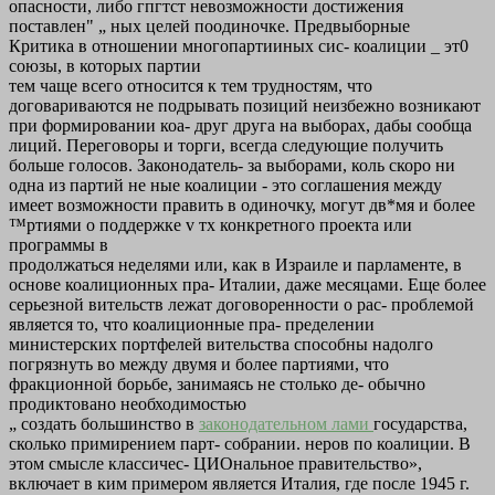
опасности, либо гпгтст невозможности достижения
поставлен" „ ных целей поодиночке. Предвыборные
Критика в отношении многопартииных сис- коалиции _ эт0
союзы, в которых партии
тем чаще всего относится к тем трудностям, что
договариваются не подрывать позиций неизбежно возникают
при формировании коа- друг друга на выборах, дабы сообща
лиций. Переговоры и торги, всегда следующие получить
больше голосов. Законодатель- за выборами, коль скоро ни
одна из партий не ные коалиции - это соглашения между
имеет возможности править в одиночку, могут дв*мя и более
™ртиями о поддержке v тх конкретного проекта или
программы в
продолжаться неделями или, как в Израиле и парламенте, в
основе коалиционных пра- Италии, даже месяцами. Еще более
серьезной вительств лежат договоренности о рас- проблемой
является то, что коалиционные пра- пределении
министерских портфелей вительства способны надолго
погрязнуть во между двумя и более партиями, что
фракционной борьбе, занимаясь не столько де- обычно
продиктовано необходимостью
„ создать большинство в
законодательном лами
государства,
сколько примирением парт- собрании. неров по коалиции. В
этом смысле классичес- ЦИОнальное правительство»,
включает в ким примером является Италия, где после 1945 г.