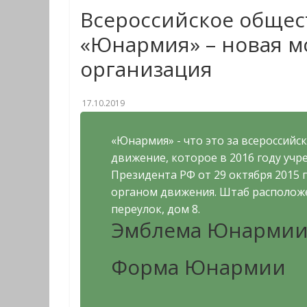
Всероссийское обще
«Юнармия» – новая м
организация
17.10.2019
«Юнармия» - что это за всероссий
движение, которое в 2016 году уч
Президента РФ от 29 октября 2015 
органом движения. Штаб располож
переулок, дом 8.
Эмблема Юнарми
Форма Юнармии