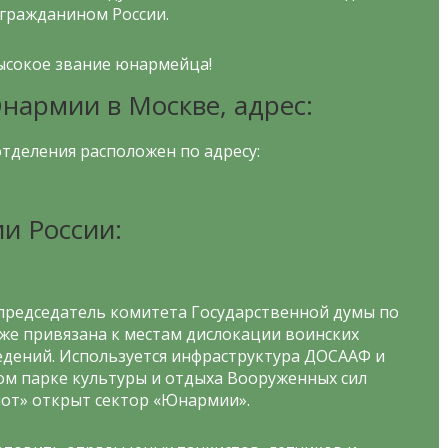
гражданином России.
высокое звание юнармейца!
армии в Москве, адрес:
тделения расположен по адресу:
и России:
и председатель комитета Государственной думы по
же привязана к местам дислокации воинских
едений. Используется инфраструктура ДОСААФ и
ом парке культуры и отдыха Вооруженных сил
от» открыт сектор «Юнармии».