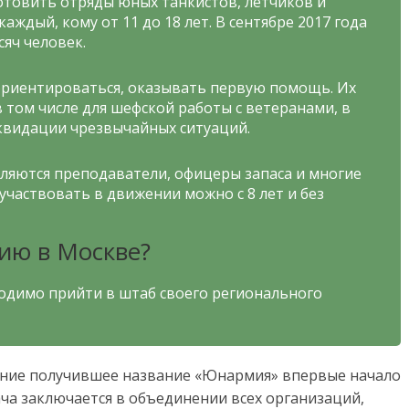
отовить отряды юных танкистов, летчиков и
аждый, кому от 11 до 18 лет. В сентябре 2017 года
яч человек.
ориентироваться, оказывать первую помощь. Их
 том числе для шефской работы с ветеранами, в
иквидации чрезвычайных ситуаций.
яются преподаватели, офицеры запаса и многие
 участвовать в движении можно с 8 лет и без
ию в Москве?
одимо прийти в штаб своего регионального
ние получившее название «Юнармия» впервые начало
дача заключается в объединении всех организаций,