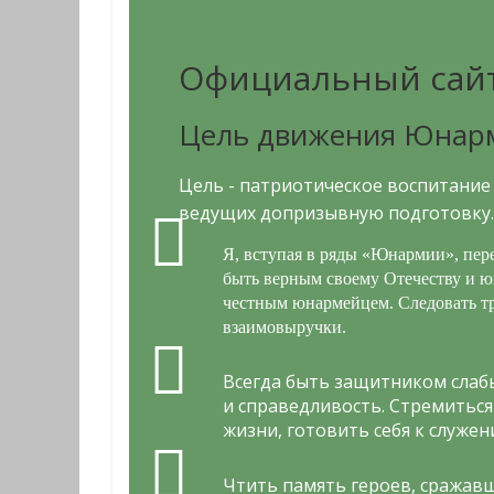
Официальный сай
Цель движения Юнар
Цель - патриотическое воспитание
ведущих допризывную подготовку. 
Я, вступая в ряды «Юнармии», пер
быть верным своему Отечеству и ю
честным юнармейцем. Следовать тр
взаимовыручки.
Всегда быть защитником слабы
и справедливость. Стремиться 
жизни, готовить себя к служен
Чтить память героев, сражавш