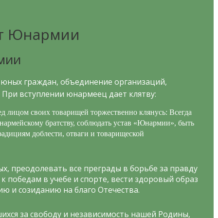
т Юнармии
мии
 юных граждан, объединение организаций,
При вступлении юнармеец дает клятву:
ед лицом своих товарищей торжественно клянусь: Всегда
нармейскому братству, соблюдать устав «Юнармии», быть
адициям доблести, отваги и товарищеской
х, преодолевать все преграды в борьбе за правду
к победам в учебе и спорте, вести здоровый образ
ию и созиданию на благо Отечества.
ихся за свободу и независимость нашей Родины,