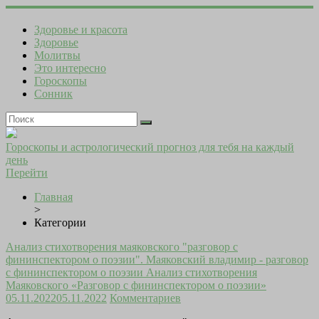
Здоровье и красота
Здоровье
Молитвы
Это интересно
Гороскопы
Сонник
Гороскопы и астрологический прогноз для тебя на каждый
день
Перейти
Главная
>
Категории
Анализ стихотворения маяковского "разговор с
фининспектором о поэзии". Маяковский владимир - разговор
с фининспектором о поэзии Анализ стихотворения
Маяковского «Разговор с фининспектором о поэзии»
05.11.2022
05.11.2022
Комментариев