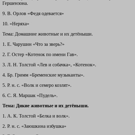
Гершензона.
9. В. Орлов «Федя одевается»
10. «Неряха»
Тема: Домашние животные и их детёныши.
1. Е. Чарушин «Что за зверь?»
2. Г. Остер «Котенок по имени Гав».
3. Л. Н. Толстой «Лев и собачка», «Котенок».
4. Бр. Гримм «Бременские музыканты».
5. Р. н. с. «Волк и семеро козлят».
6. С. Я. Маршак «Пудель».
Тема: Дикие животные и их детёныши.
1. А. К. Толстой «Белка и волк».
2. Р. н. с. «Заюшкина избушка»