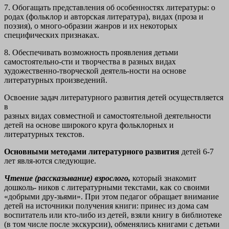
7. Обогащать представления об особенностях литературы: о
родах (фольклор и авторская литература), видах (проза и
поэзия), о много-образии жанров и их некоторых
специфических признаках.
8. Обеспечивать возможность проявления детьми
самостоятельно-сти и творчества в разных видах
художественно-творческой деятель-ности на основе
литературных произведений.
Освоение задач литературного развития детей осуществляется
в
разных видах совместной и самостоятельной деятельности
детей на
основе широкого круга фольклорных и
литературных текстов.
Основными методами литературного развития
детей 6-7
лет явля-ются следующие.
Чтение (рассказывание) взрослого,
который знакомит
дошколь-
ников с литературными текстами, как со своими
«добрыми дру-зьями». При этом педагог обращает внимание
детей на источники получения книги: принес из дома сам
воспитатель или кто-либо из детей, взяли книгу в библиотеке
(в том числе после экскурсии),
обменялись книгами с детьми