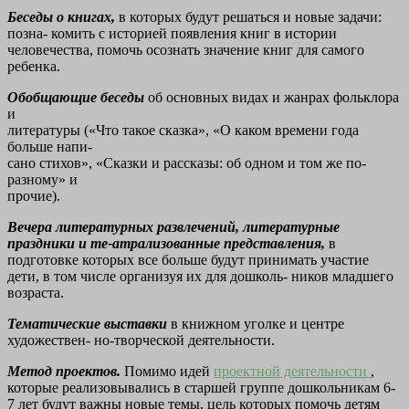
Беседы о книгах,
в которых будут решаться и новые задачи:
позна-
комить с историей появления книг в истории
человечества, помочь
осознать значение книг для самого
ребенка.
Обобщающие беседы
об основных видах и жанрах фольклора
и
литературы («Что такое сказка», «О каком времени года
больше напи-
сано стихов», «Сказки и рассказы: об одном и том же по-
разному» и
прочие).
Вечера литературных развлечений, литературные
праздники и те-атрализованные представления,
в
подготовке которых все больше
будут принимать участие
дети, в том числе организуя их для дошколь-
ников младшего
возраста.
Тематические выставки
в книжном уголке и центре
художествен-
но-творческой деятельности.
Метод проектов.
Помимо идей
проектной деятельности
,
которые
реализовывались в старшей группе
дошкольникам 6-
7 лет будут важны новые
темы, цель которых помочь детям