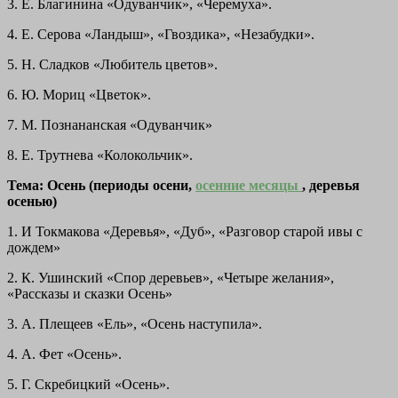
3. Е. Благинина «Одуванчик», «Черемуха».
4. Е. Серова «Ландыш», «Гвоздика», «Незабудки».
5. Н. Сладков «Любитель цветов».
6. Ю. Мориц «Цветок».
7. М. Познананская «Одуванчик»
8. Е. Трутнева «Колокольчик».
Тема: Осень (периоды осени,
осенние месяцы
, деревья
осенью)
1. И Токмакова «Деревья», «Дуб», «Разговор старой ивы с
дождем»
2. К. Ушинский «Спор деревьев», «Четыре желания»,
«Рассказы и сказки Осень»
3. А. Плещеев «Ель», «Осень наступила».
4. А. Фет «Осень».
5. Г. Скребицкий «Осень».