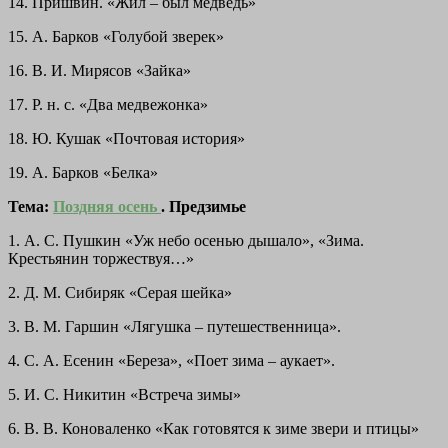
14. Пришвин. «Жил – был медведь»
15. А. Барков «Голубой зверек»
16. В. И. Мирясов «Зайка»
17. Р. н. с. «Два медвежонка»
18. Ю. Кушак «Почтовая история»
19. А. Барков «Белка»
Тема:
Поздняя осень
. Предзимье
1. А. С. Пушкин «Уж небо осенью дышало», «Зима.
Крестьянин торжествуя…»
2. Д. М. Сибиряк «Серая шейка»
3. В. М. Гаршин «Лягушка – путешественница».
4. С. А. Есенин «Береза», «Поет зима – аукает».
5. И. С. Никитин «Встреча зимы»
6. В. В. Коноваленко «Как готовятся к зиме звери и птицы»