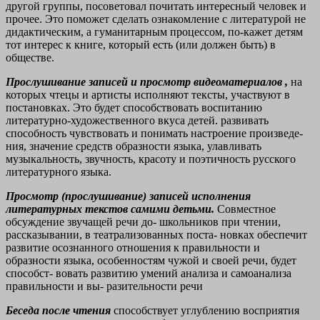
другой группы, посоветовал почитать
интересный человек и
прочее. Это поможет сделать ознакомление с литературой не
дидактическим, а гуманитарным процессом, по-кажет детям
тот интерес к книге, который есть (или должен быть) в
обществе.
Прослушивание записей и просмотр видеоматериалов
,
на
которых чтецы и артисты исполняют тексты, участвуют в
постановках. Это будет способствовать воспитанию
литературно-художественного вкуса детей. развивать
способность чувствовать и понимать настроение произведе-
ния, значение средств образности языка, улавливать
музыкальность, звучность, красоту и поэтичность русского
литературного языка.
Просмотр (прослушивание) записей исполнения
литературных
текстов самими детьми.
Совместное
обсуждение звучащей речи до-
школьников при чтении,
рассказывании, в театрализованных поста-
новках обеспечит
развитие осознанного отношения к правильности и
образности языка, особенностям чужой и своей речи, будет
способст-
вовать развитию умений анализа и самоанализа
правильности и вы-
разительности речи
Беседа после чтения
способствует углублению восприятия