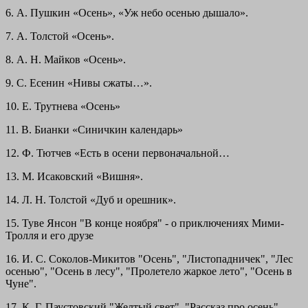
6. А. Пушкин «Осень», «Уж небо осенью дышало».
7. А. Толстой «Осень».
8. А. Н. Майков «Осень».
9. С. Есенин «Нивы сжаты…».
10. Е. Трутнева «Осень»
11. В. Бианки «Синичкин календарь»
12. Ф. Тютчев «Есть в осени первоначальной…
13. М. Исаковский «Вишня».
14. Л. Н. Толстой «Дуб и орешник».
15. Туве Янсон "В конце ноября" - о приключениях Мими-
Тролля и его друзе
16. И. С. Соколов-Микитов "Осень", "Листопадничек", "Лес
осенью", "Осень в лесу", "Пролетело жаркое лето", "Осень в
Чуне".
17. К. Г. Паустовский "Желтый свет", "Рассказ про осень",