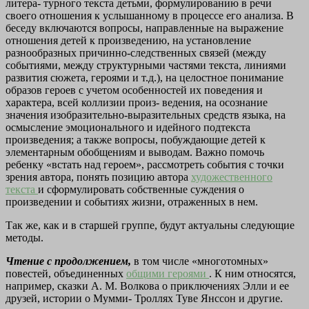
литера-
турного текста детьми, формулированию в речи
своего отношения к
услышанному в процессе его анализа. В
беседу включаются вопросы,
направленные на выражение
отношения детей к произведению, на
установление
разнообразных причинно-следственных связей (между
событиями, между структурными частями текста, линиями
развития
сюжета, героями и т.д.), на целостное понимание
образов героев с
учетом особенностей их поведения и
характера, всей коллизии произ-
ведения, на осознание
значения изобразительно-выразительных средств языка, на
осмысление эмоционального и идейного подтекста
произведения; а также вопросы, побуждающие детей к
элементарным
обобщениям и выводам. Важно помочь
ребенку «встать над героем»,
рассмотреть события с точки
зрения автора, понять позицию автора
художественного
текста
и сформулировать собственные суждения о
произведении и событиях жизни, отраженных в нем.
Так же, как и в старшей группе, будут актуальны следующие
методы.
Чтение с продолжением,
в том числе «многотомных»
повестей,
объединенных
общими героями
. К ним относятся,
например, сказки
А. М. Волкова о приключениях Элли и ее
друзей, истории о Мумми-
Троллях Туве Янссон и другие.