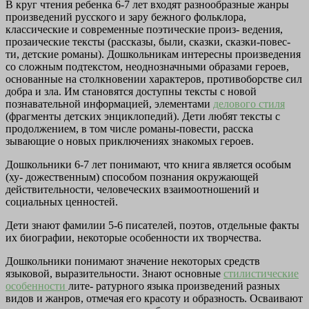
В круг чтения ребенка
6-7 лет входят разнообразные жанры
произведений русского и зару
бежного фольклора,
классические и современные поэтические произ-
ведения,
прозаические тексты (рассказы, были, сказки, сказки-повес-
ти, детские романы). Дошкольникам интересны произведения
со
сложным подтекстом, неоднозначными образами героев,
основанные
на столкновении характеров, противоборстве сил
добра и зла. Им
становятся доступны тексты с новой
познавательной информацией,
элементами
делового стиля
(фрагменты детских энциклопедий). Дети
любят тексты с
продолжением, в том числе романы-повести, расска
зывающие о новых приключениях знакомых героев.
Дошкольники 6-7 лет понимают, что книга является особым
(ху-
дожественным) способом познания окружающей
действительности,
человеческих взаимоотношений и
социальных ценностей.
Дети знают фамилии 5-6 писателей, поэтов, отдельные факты
их биографии, некоторые особенности их творчества.
Дошкольники понимают значение некоторых средств
языковой,
выразительности. Знают основные
стилистические
особенности
лите-
ратурного языка произведений разных
видов и жанров, отмечая его
красоту и образность. Осваивают