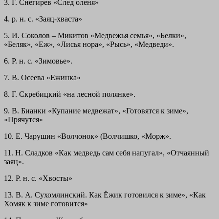
3. Г. Снегирев «След оленя»
4. р. н. с. «Заяц-хваста»
5. И. Соколов – Микитов «Медвежья семья», «Белки»,
«Беляк», «Еж», «Лисья нора», «Рысь», «Медведи».
6. Р. н. с. «Зимовье».
7. В. Осеева «Ежинка»
8. Г. Скребицкий «на лесной полянке».
9. В. Бианки «Купание медвежат», «Готовятся к зиме»,
«Прячутся»
10. Е. Чарушин «Волчонок» (Волчишко, «Морж».
11. Н. Сладков «Как медведь сам себя напугал», «Отчаянный
заяц».
12. Р. н. с. «Хвосты»
13. В. А. Сухомлинский. Как Ёжик готовился к зиме», «Как
Хомяк к зиме готовится»