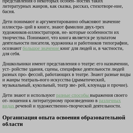
представления о некоторых особен-
ностях таких
литературных жанров, как сказка, рассказ, стихотворе-ние,
басня.
Дети понимают и аргументированно объясняют значение
иллюстра-
ций в книге, знают фамилии двух-трех
художников-иллюстраторов, не-
которые особенности их
творчества. Понимают, что книга является ре
зультатом
деятельности писателя, художника и работников типографии,
осознают
большое значение
книг для людей и, в частности,
для себя.
Дошкольники имеют представления о театре: его назначении,
уст-
ройстве здания, сцены, специфике деятельности людей
разных про-
фессий, работающих в театре. Знают разные виды
и жанры театраль-ного искусства (драматический,
музыкальный, кукольный, театр зве-
рей, клоунада и прочие).
Дети знают и используют
разные способы
выражения своего
от-
ношения к литературному произведению в
различных
видах
речевой
и художественно-творческой деятельности.
Организация опыта освоения образовательной
области