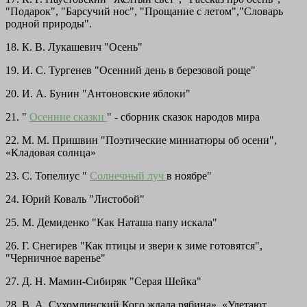
"Подарок", "Барсучий нос", "Прощание с летом","Словарь
родной природы".
18. К. В. Лукашевич "Осень"
19. И. С. Тургенев "Осенний день в березовой роще"
20. И. А. Бунин "Антоновские яблоки"
21. "
Осенние сказки
" - сборник сказок народов мира
22. М. М. Пришвин "Поэтические миниатюры об осени",
«Кладовая солнца»
23. С. Топелиус "
Солнечный луч
в ноябре"
24. Юрий Коваль "Листобой"
25. М. Демиденко "Как Наташа папу искала"
26. Г. Снегирев "Как птицы и звери к зиме готовятся",
"Черничное варенье"
27. Д. Н. Мамин-Сибиряк "Серая Шейка"
28. В. А. Сухомлинский Кого ждала рябина», «Улетают