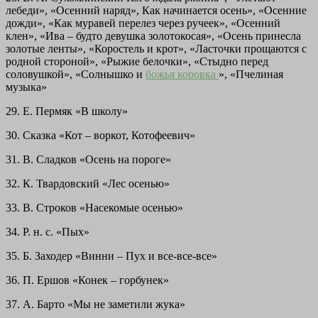
лебеди», «Осенний наряд», Как начинается осень», «Осенние
дожди», «Как муравей перелез через ручеек», «Осенний
клен», «Ива – будто девушка золотокосая», «Осень принесла
золотые ленты», «Коростель и крот», «Ласточки прощаются с
родной стороной», «Рыжие белочки», «Стыдно перед
соловушкой», «Солнышко и
божья коровка
», «Пчелиная
музыка»
29. Е. Пермяк «В школу»
30. Сказка «Кот – воркот, Котофеевич»
31. В. Сладков «Осень на пороге»
32. К. Твардовский «Лес осенью»
33. В. Строков «Насекомые осенью»
34. Р. н. с. «Пых»
35. Б. Заходер «Винни – Пух и все-все-все»
36. П. Ершов «Конек – горбунек»
37. А. Барто «Мы не заметили жука»