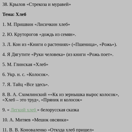
38. Крылов «Стрекоза и муравей»
Тема: Хлеб
1. М. Пришвин «Лисичкин хлеб»
2. Ю. Круторогов «дождь из семян».
3. Л. Кон из «Книги о растениях» («Пшеница», «Рожь»).
4. Я Дягутите «Руки человека» (из книги «Рожь поет».
5. М. Глинская «Хлеб»
6. Укр. н. с. «Колосок».
7. Я. Тайц «Все здесь».
8. В. А. Схомлинский ««Кк из зернышка вырос колосок»,
«Хлеб – это труд», «Пряник и колосок»
9. «
Легкий хлеб
» белорусская сказка
10. А. Митяев «Мешок овсянки»
11. В. В. Коноваленко «Откуда хлеб пришел»