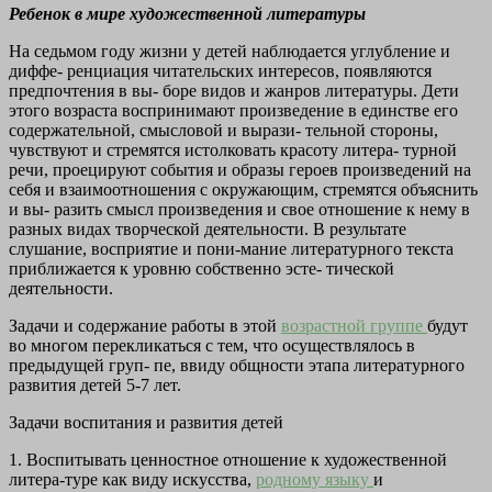
Ребенок в мире художественной литературы
На седьмом году жизни у детей наблюдается углубление и
диффе-
ренциация читательских интересов, появляются
предпочтения в вы-
боре видов и жанров литературы. Дети
этого возраста воспринимают
произведение в единстве его
содержательной, смысловой и вырази-
тельной стороны,
чувствуют и стремятся истолковать красоту литера-
турной
речи, проецируют события и образы героев произведений на
себя и взаимоотношения с окружающим, стремятся объяснить
и вы-
разить смысл произведения и свое отношение к нему в
разных видах
творческой деятельности. В результате
слушание, восприятие и пони-мание литературного текста
приближается к уровню собственно эсте-
тической
деятельности.
Задачи и содержание работы в этой
возрастной группе
будут
во
многом перекликаться с тем, что осуществлялось в
предыдущей груп-
пе, ввиду общности этапа литературного
развития детей 5-7 лет.
Задачи воспитания и развития детей
1. Воспитывать ценностное отношение к художественной
литера-туре как виду искусства,
родному языку
и