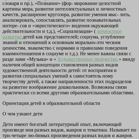
словаря и пр.), «Познание» (фор-
мирование целостной
картины мира, развитие интеллектуальных и
личностных
качеств, расширение кругозора, развитие умения мыс-
лить,
анализировать, сопоставлять, развитие познавательных
интере-
сов и «эвристического» видения окружающей
действительности и
т.д.), «Социализация» (
личностное
развитие
детей как представителей;
социума, углубление
знаний и отношений к основным морально-эти
ческим
ценностям, знакомство с нормами и правилами поведения
взаимоотношения в социуме и т.д.). Не менее важны связи с
разде
лами «Музыка» и «
Художественное творчество
» ввиду
наличия общей
концепции становления разных видов
художественной деятельности
детей: от восприятия и
развития специальных умений к самостоятель
ному
творчеству детей, а также направленности этих подразделов
на развитие воображение дошкольников. Возможны связи
практически
со всеми другими образовательными областями.
Ориентация детей в образовательной области
О чем узнают дети
Дети имеют богатый литературный опыт, включающий
произведе
ния разных видов, жанров и тематики. Называет по
три-четыре лю-бимых произведения разных видов и жанров.