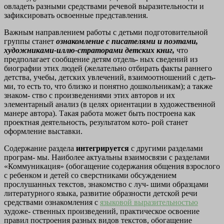
овладеть разными средствами речевой выразительности и
зафиксировать освоенные представления.
Важным направлением работы с детьми подготовительной
группы станет
ознакомление с писателями и поэтами,
художниками-иллю-страторами детских книг,
что
предполагает сообщение детям отдель-
ных сведений из
биографии этих людей (желательно отбирать факты
раннего
детства, учебы, детских увлечений, взаимоотношений с деть-
ми, то есть то, что близко и понятно дошкольникам); а также
знаком-
ство с произведениями этих авторов и их
элементарный анализ
(в целях ориентации в художественной
манере автора). Такая работа
может быть построена как
проектная деятельность, результатом кото-
рой станет
оформление выставки.
Содержание раздела
интегрируется
с другими разделами
програм-
мы. Наиболее актуальны взаимосвязи с разделами
«Коммуникация»
(обогащение содержания общения взрослого
с ребенком и детей со
сверстниками обсуждением
прослушанных текстов, знакомство с луч-
шими образцами
литературного языка, развитие образности детской
речи
средствами ознакомления с
языковой выразительностью
художе-
ственных произведений, практическое освоение
правил построения
разных видов текстов, обогащение