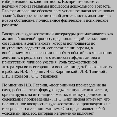
избирательность, константность. Восприятие является
ведущим познавательным процессом дошкольного возраста.
Его формирование обеспечивает успешное накопление новых
знаний, быстрое освоение новой деятельности, адаптацию в
новой обстановке, полноценное физическое и психическое
развитие.
Восприятие художественной литературы рассматривается как
активный волевой процесс, предполагающий не пассивное
созерцание, а деятельность, которая воплощается во
внутреннем содействии, сопереживании героям, в
воображаемом перенесении на себя «событий», в мысленном
действии, в результате чего возникает эффект личного
присутствия, личного участия. Роль художественной
литературы во всестороннем воспитании детей раскрывается
в работах Н.В. Гавриш , Н.С. Карпинской , Л.В. Таниной ,
Е.И. Тихеевой , О.С. Ушаковой .
По мнению Н.В. Гавриш, «воспринимая произведение на
слух, ребенок, через форму, предъявленную исполнителем,
ориентируясь на интонацию, жесты, мимику проникает в
содержание произведения» . Н.С. Карпинская отмечает, что
полноценное восприятие художественного произведения не
исчерпывается его пониманием. Оно представляет собой
«сложный процесс, который непременно включает