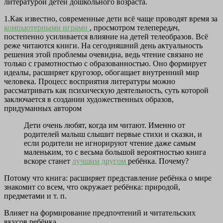
литературой детей дошкольного возраста.
1.Как известно, современные дети всё чаще проводят время за
компьютерными играми
, просмотром телепередач,
постепенно усиливается влияние на детей телеобразов. Всё
реже читаются книги. На сегодняшний день актуальность
решения этой проблемы очевидна, ведь чтение связано не
только с грамотностью с образованностью. Оно формирует
идеалы, расширяет кругозор, обогащает внутренний мир
человека. Процесс восприятия литературы можно
рассматривать как психическую деятельность, суть которой
заключается в создании художественных образов,
придуманных автором
Дети очень любят, когда им читают. Именно от
родителей малыш слышит первые стихи и сказки, и
если родители не игнорируют чтение даже самым
маленьким, то с весьма большой вероятностью книга
вскоре станет
лучшим другом
ребёнка. Почему?
Потому что книга: расширяет представление ребёнка о мире
знакомит со всем, что окружает ребёнка: природой,
предметами и т. п.
Влияет на формирование предпочтений и читательских
вкусов ребёнка