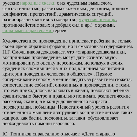
русские
народные сказки
с их чудесным вымыслом,
фантастичностью, развитым сюжетным действием, полным
конфликтов, препятствий, драматических ситуаций,
разнообразных мотивов (коварство,
чудесная помощь
,
противодействие злых и добрых сил и др.), с яркими,
сильными характерами
героев.
Художественное произведение привлекает ребенка не только
своей яркой образной формой, но и смысловым содержанием.
Н.Г. Смольникова доказывает, что «старшие дошкольники,
воспринимая произведение, могут дать сознательную,
мотивированную оценку персонажам, используя в своих
суждениях сложившиеся у них под влиянием воспитания
критерии поведения человека в обществе» . Прямое
сопереживание героям, умение следить за развитием сюжета,
сопоставление событий, описанных в произведении, с теми,
что ему приходилось наблюдать в жизни, помогают ребенку
сравнительно быстро и правильно понимать реалистические
рассказы, сказки, а к концу дошкольного возраста -
перевертыши, небылицы. Недостаточный уровень развития
отвлеченного мышления затрудняет восприятие детьми таких
жанров, как басни, пословицы, загадки, обусловливает
необходимость помощи взрослого.
Ю. Тюнников справедливо отмечает: «Дети старшего