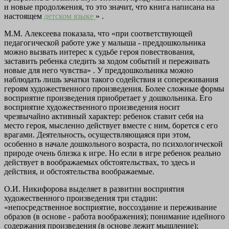
и новые продолжения, то это значит, что книга написана на
настоящем
детском языке
» .
М.М. Алексеева показала, что «при соответствующей
педагогической работе уже у малыша - преддошкольника
можно вызвать интерес к судьбе героя повествования,
заставить ребенка следить за ходом событий и переживать
новые для него чувства» . У преддошкольника можно
наблюдать лишь зачатки такого содействия и сопереживания
героям художественного произведения. Более сложные формы
восприятие произведения приобретает у дошкольника. Его
восприятие художественного произведения носит
чрезвычайно активный характер: ребенок ставит себя на
место героя, мысленно действует вместе с ним, борется с его
врагами. Деятельность, осуществляющаяся при этом,
особенно в начале дошкольного возраста, по психологической
природе очень близка к игре. Но если в игре ребенок реально
действует в воображаемых обстоятельствах, то здесь и
действия, и обстоятельства воображаемые.
О.И. Никифорова выделяет в развитии восприятия
художественного произведения три стадии:
«непосредственное восприятие, воссоздание и переживание
образов (в основе - работа воображения); понимание идейного
содержания произведения (в основе лежит мышление);