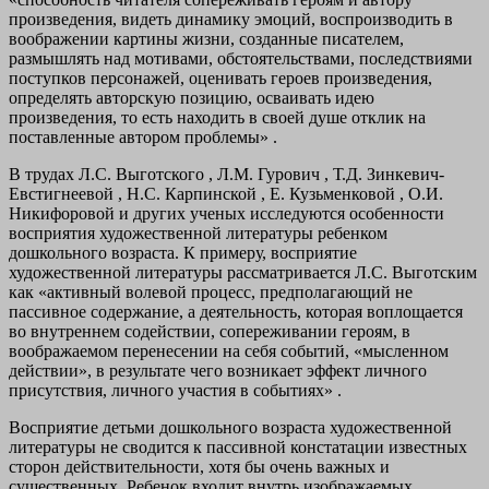
произведения, видеть динамику эмоций, воспроизводить в
воображении картины жизни, созданные писателем,
размышлять над мотивами, обстоятельствами, последствиями
поступков персонажей, оценивать героев произведения,
определять авторскую позицию, осваивать идею
произведения, то есть находить в своей душе отклик на
поставленные автором проблемы» .
В трудах Л.С. Выготского , Л.М. Гурович , Т.Д. Зинкевич-
Евстигнеевой , Н.С. Карпинской , Е. Кузьменковой , О.И.
Никифоровой и других ученых исследуются особенности
восприятия художественной литературы ребенком
дошкольного возраста. К примеру, восприятие
художественной литературы рассматривается Л.С. Выготским
как «активный волевой процесс, предполагающий не
пассивное содержание, а деятельность, которая воплощается
во внутреннем содействии, сопереживании героям, в
воображаемом перенесении на себя событий, «мысленном
действии», в результате чего возникает эффект личного
присутствия, личного участия в событиях» .
Восприятие детьми дошкольного возраста художественной
литературы не сводится к пассивной констатации известных
сторон действительности, хотя бы очень важных и
существенных. Ребенок входит внутрь изображаемых