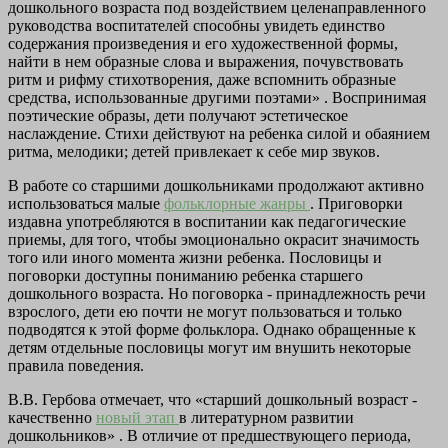
дошкольного возраста под воздействием целенаправленного
руководства воспитателей способны увидеть единство
содержания произведения и его художественной формы,
найти в нем образные слова и выражения, почувствовать
ритм и рифму стихотворения, даже вспомнить образные
средства, использованные другими поэтами» . Воспринимая
поэтические образы, дети получают эстетическое
наслаждение. Стихи действуют на ребенка силой и обаянием
ритма, мелодики; детей привлекает к себе мир звуков.
В работе со старшими дошкольниками продолжают активно
использоваться малые
фольклорные жанры
. Приговорки
издавна употребляются в воспитании как педагогические
приемы, для того, чтобы эмоционально окрасит значимость
того или иного момента жизни ребенка. Пословицы и
поговорки доступны пониманию ребенка старшего
дошкольного возраста. Но поговорка - принадлежность речи
взрослого, дети ею почти не могут пользоваться и только
подводятся к этой форме фольклора. Однако обращенные к
детям отдельные пословицы могут им внушить некоторые
правила поведения.
В.В. Гербова отмечает, что «старший дошкольный возраст -
качественно
новый этап
в литературном развитии
дошкольников» . В отличие от предшествующего периода,