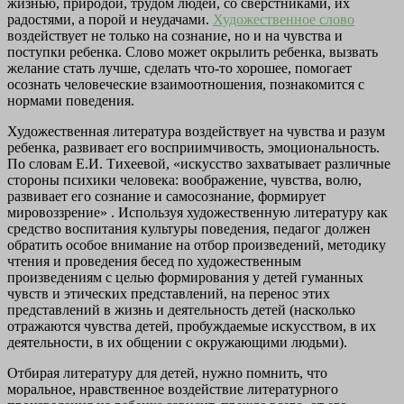
жизнью, природой, трудом людей, со сверстниками, их
радостями, а порой и неудачами.
Художественное слово
воздействует не только на сознание, но и на чувства и
поступки ребенка. Слово может окрылить ребенка, вызвать
желание стать лучше, сделать что-то хорошее, помогает
осознать человеческие взаимоотношения, познакомится с
нормами поведения.
Художественная литература воздействует на чувства и разум
ребенка, развивает его восприимчивость, эмоциональность.
По словам Е.И. Тихеевой, «искусство захватывает различные
стороны психики человека: воображение, чувства, волю,
развивает его сознание и самосознание, формирует
мировоззрение» . Используя художественную литературу как
средство воспитания культуры поведения, педагог должен
обратить особое внимание на отбор произведений, методику
чтения и проведения бесед по художественным
произведениям с целью формирования у детей гуманных
чувств и этических представлений, на перенос этих
представлений в жизнь и деятельность детей (насколько
отражаются чувства детей, пробуждаемые искусством, в их
деятельности, в их общении с окружающими людьми).
Отбирая литературу для детей, нужно помнить, что
моральное, нравственное воздействие литературного