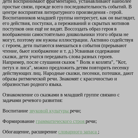
дети воспринимают фрагментарно, устанавливают наиболее
простые связи, прежде всего последовательность событий. В
центре восприятия литературного произведения - герой.
Воспитанников младшей группы интересует, как он выглядит,
его действия, поступки, а переживаний и скрытых мотивов
поступков они ещё не видят. Воссоздать образ героя в
воображении самостоятельно дошкольники этого образа не
могут, поэтому им нужны иллюстрации. Активно содействуя
с героем, дети пытаются вмешаться в события (прерывают
чтение, бьют изображение и т. д.) Усваивая содержание
сказки, дети учатся передавать слова разных героев.
Например, после слушания сказок " Волк и козлята", "Кот,
петух и лиса", можно предложить детям повторить песенку
действующих лиц. Народные сказки, песенки, потешки, дают
образы ритмической речи. Знакомят с красочностью и
образностью родного языка.
Ознакомление со сказками в младшей группе связано с
задачами речевого развития:
Воспитание
звуковой культуры
речи;
Формирование
грамматического строя
речи;
Обогащение, расширение
словарного запаса
;