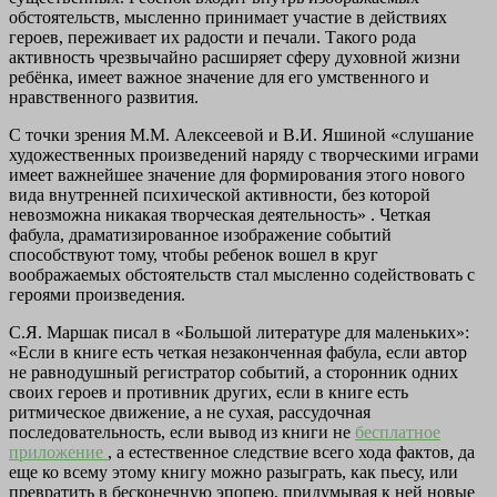
обстоятельств, мысленно принимает участие в действиях
героев, переживает их радости и печали. Такого рода
активность чрезвычайно расширяет сферу духовной жизни
ребёнка, имеет важное значение для его умственного и
нравственного развития.
С точки зрения М.М. Алексеевой и В.И. Яшиной «слушание
художественных произведений наряду с творческими играми
имеет важнейшее значение для формирования этого нового
вида внутренней психической активности, без которой
невозможна никакая творческая деятельность» . Четкая
фабула, драматизированное изображение событий
способствуют тому, чтобы ребенок вошел в круг
воображаемых обстоятельств стал мысленно содействовать с
героями произведения.
С.Я. Маршак писал в «Большой литературе для маленьких»:
«Если в книге есть четкая незаконченная фабула, если автор
не равнодушный регистратор событий, а сторонник одних
своих героев и противник других, если в книге есть
ритмическое движение, а не сухая, рассудочная
последовательность, если вывод из книги не
бесплатное
приложение
, а естественное следствие всего хода фактов, да
еще ко всему этому книгу можно разыграть, как пьесу, или
превратить в бесконечную эпопею, придумывая к ней новые