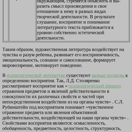
окружающим, стремятся объяснить и вы­
разить смысл произведения и свое
отношение к нему в разных видах
творческой деятельности. В результате
слушание, восприятие и пони­мание
литературного текста приближается к
уровню собственно эсте­тической
деятельности.
Таким образом, художественная литература воздействует на
чувства и разум ребенка, развивает его восприимчивость,
эмоциональность, сознание и самосознание, формирует
мировоззрение, мотивирует поведение.
В
психологической литературе
существуют
разные подходы
к
определению восприятия. Так, Л.Д. Столяренко
рассматривает восприятие как «
психологический процесс
отражения предметов и явлений действительности в
совокупности их различных свойств и частей при
непосредственном воздействии из на органы чувств» . С.Л.
Рубинштейн под восприятием понимает «чувственное
отражение предмета или явления объективной
действительности, воздействующей на наши органы чувств» .
Свойствами восприятия являются: осмысленность,
обобщенность, предметность, целостность, структурность,