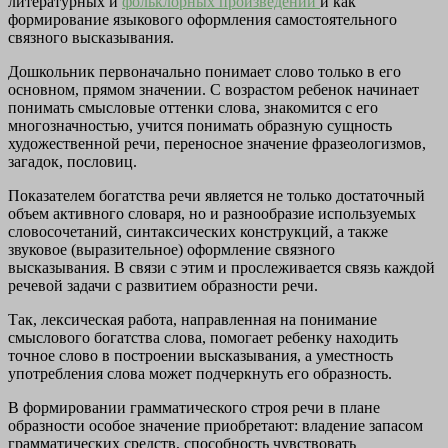
литературных и
фольклорных произведений
и как
формирование языкового оформления самостоятельного
связного высказывания.
Дошкольник первоначально понимает слово только в его
основном, прямом значении. С возрастом ребенок начинает
понимать смысловые оттенки слова, знакомится с его
многозначностью, учится понимать образную сущность
художественной речи, переносное значение фразеологизмов,
загадок, пословиц.
Показателем богатства речи является не только достаточный
объем активного словаря, но и разнообразие используемых
словосочетаний, синтаксических конструкций, а также
звуковое (выразительное) оформление связного
высказывания. В связи с этим и прослеживается связь каждой
речевой задачи с развитием образности речи.
Так, лексическая работа, направленная на понимание
смыслового богатства слова, помогает ребенку находить
точное слово в построении высказывания, а уместность
употребления слова может подчеркнуть его образность.
В формировании грамматического строя речи в плане
образности особое значение приобретают: владение запасом
грамматических средств, способность чувствовать