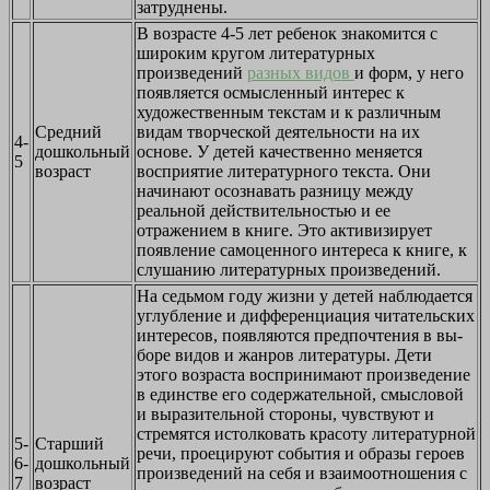
затруднены.
В возрасте 4-5 лет ребенок знакомится с
широким кругом лите­ратурных
произведений
разных видов
и форм, у него
появляется осмысленный интерес к
художественным текстам и к различным
Средний
видам творческой деятельности на их
4-
дошкольный
основе. У детей качественно меняется
5
возраст
восприятие литературного текста. Они
начинают осознавать разницу между
реальной действительностью и ее
отражением в книге. Это активизирует
появление самоценного интереса к книге, к
слушанию литературных произведений.
На седьмом году жизни у детей наблюдается
углубление и диффе­ренциация читательских
интересов, появляются предпочтения в вы­
боре видов и жанров литературы. Дети
этого возраста воспринимают произведение
в единстве его содержательной, смысловой
и вырази­тельной стороны, чувствуют и
стремятся истолковать красоту литера­турной
5-
Старший
речи, проецируют события и образы героев
6-
дошкольный
произведений на себя и взаимоотношения с
7
возраст