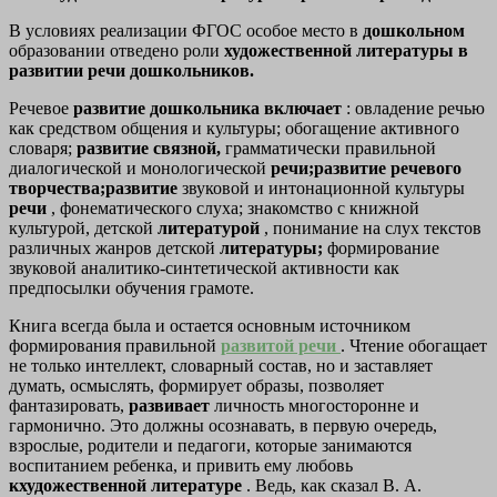
В условиях реализации ФГОС особое место в
дошкольном
образовании отведено роли
художественной литературы в
развитии речи дошкольников.
Речевое
развитие дошкольника включает
: овладение речью
как средством общения и культуры; обогащение активного
словаря;
развитие связной,
грамматически правильной
диалогической и монологической
речи;развитие речевого
творчества;развитие
звуковой и интонационной культуры
речи
, фонематического слуха; знакомство с книжной
культурой, детской
литературой
, понимание на слух текстов
различных жанров детской
литературы;
формирование
звуковой аналитико-синтетической активности как
предпосылки обучения грамоте.
Книга всегда была и остается основным источником
формирования правильной
развитой речи
. Чтение обогащает
не только интеллект, словарный состав, но и заставляет
думать, осмыслять, формирует образы, позволяет
фантазировать,
развивает
личность многосторонне и
гармонично. Это должны осознавать, в первую очередь,
взрослые, родители и педагоги, которые занимаются
воспитанием ребенка, и привить ему любовь
кхудожественной литературе
. Ведь, как сказал В. А.