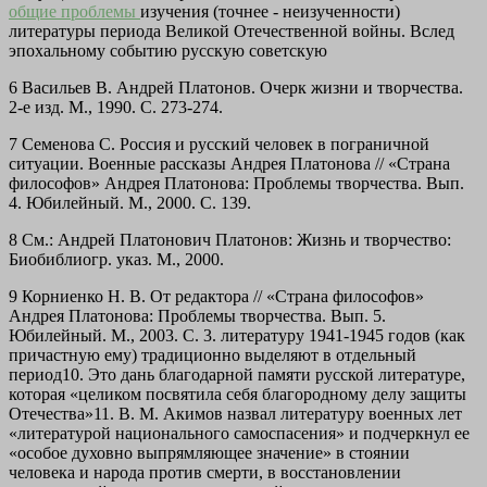
общие проблемы
изучения (точнее - неизученности)
литературы периода Великой Отечественной войны. Вслед
эпохальному событию русскую советскую
6 Васильев В. Андрей Платонов. Очерк жизни и творчества.
2-е изд. М., 1990. С. 273-274.
7 Семенова С. Россия и русский человек в пограничной
ситуации. Военные рассказы Андрея Платонова // «Страна
философов» Андрея Платонова: Проблемы творчества. Вып.
4. Юбилейный. М., 2000. С. 139.
8 См.: Андрей Платонович Платонов: Жизнь и творчество:
Биобиблиогр. указ. М., 2000.
9 Корниенко Н. В. От редактора // «Страна философов»
Андрея Платонова: Проблемы творчества. Вып. 5.
Юбилейный. М., 2003. С. 3. литературу 1941-1945 годов (как
причастную ему) традиционно выделяют в отдельный
период10. Это дань благодарной памяти русской литературе,
которая «целиком посвятила себя благородному делу защиты
Отечества»11. В. М. Акимов назвал литературу военных лет
«литературой национального самоспасения» и подчеркнул ее
«особое духовно выпрямляющее значение» в стоянии
человека и народа против смерти, в восстановлении