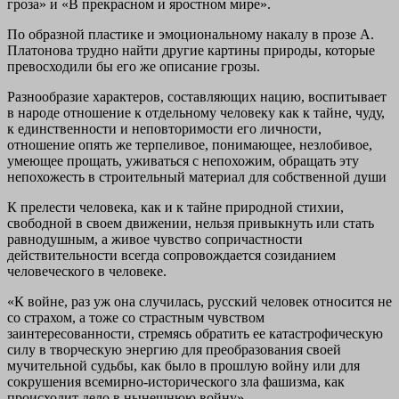
гроза» и «В прекрасном и яростном мире».
По образной пластике и эмоциональному накалу в прозе А.
Платонова трудно найти другие картины природы, которые
превосходили бы его же описание грозы.
Разнообразие характеров, составляющих нацию, воспитывает
в народе отношение к отдельному человеку как к тайне, чуду,
к единственности и неповторимости его личности,
отношение опять же терпеливое, понимающее, незлобивое,
умеющее прощать, уживаться с непохожим, обращать эту
непохожесть в строительный материал для собственной души
К прелести человека, как и к тайне природной стихии,
свободной в своем движении, нельзя привыкнуть или стать
равнодушным, а живое чувство сопричастности
действительности всегда сопровождается созиданием
человеческого в человеке.
«К войне, раз уж она случилась, русский человек относится не
со страхом, а тоже со страстным чувством
заинтересованности, стремясь обратить ее катастрофическую
силу в творческую энергию для преобразования своей
мучительной судьбы, как было в прошлую войну или для
сокрушения всемирно-исторического зла фашизма, как
происходит дело в нынешнюю войну».