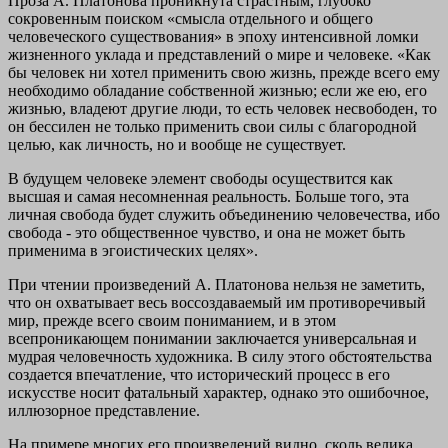
Проза А. Платонова проникнута страстным, глубоко
сокровенным поиском «смысла отдельного и общего
человеческого существования» в эпоху интенсивной ломки
жизненного уклада и представлений о мире и человеке. «Как
бы человек ни хотел применить свою жизнь, прежде всего ему
необходимо обладание собственной жизнью; если же ею, его
жизнью, владеют другие люди, то есть человек несвободен, то
он бессилен не только применить свои силы с благородной
целью, как личность, но и вообще не существует.
В будущем человеке элемент свободы осуществится как
высшая и самая несомненная реальность. Больше того, эта
личная свобода будет служить объединению человечества, ибо
свобода - это общественное чувство, и она не может быть
применима в эгоистических целях».
При чтении произведений А. Платонова нельзя не заметить,
что он охватывает весь воссоздаваемый им противоречивый
мир, прежде всего своим пониманием, и в этом
всепроникающем понимании заключается универсальная и
мудрая человечность художника. В силу этого обстоятельства
создается впечатление, что исторический процесс в его
искусстве носит фатальный характер, однако это ошибочное,
иллюзорное представление.
На примере многих его произведений видно, сколь велика