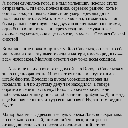
А потом случилось горе, и в тыл мальчишку некогда стало
отправлять. Отца его, полковника, серьезно ранило, хоть и
бой-то, говорят, был слабый, и он умер через два дня в
полевом госпитале. Мать тоже захворала, затомилась — она
была раньше еще поувечена двумя осколочными ранениями,
одно было в полость — и через месяц после мужа тоже
скончалась; может, она еще по мужу скучала... Остался Сергей
сиротой.
Командование полком принял майор Савельев, он взял к себе
мальчика и стал ему вместо отца и матери, вместо родных —
всем человеком. Мальчик ответил ему тоже всем сердцем.
— А я-то не из их части, я из другой. Но Володю Савельева я
знаю еще по давности. И вот встретились мы тут с ним в
штабе фронта. Володю на курсы усовершенствования
посылали, а я по другому делу там находился, а теперь
обратно к себе в часть еду. Володя Савельев велел мне
поберечь мальчишку, пока он обратно не прибудет... Да и когда
еще Володя вернется и куда его направят! Ну, это там видно
будет...
Майор Бахичев задремал и уснул. Сережа Лабков всхрапывал
во сне, как взрослый, поживший человек, и лицо его,
отошедши теперь от горести и воспоминаний, стало