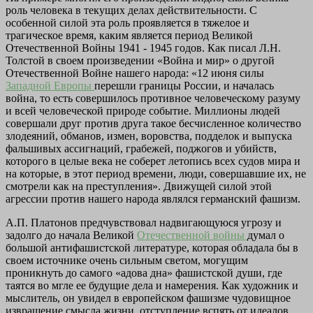
роль человека в текущих делах действительности. С
особенной силой эта роль проявляется в тяжелое и
трагическое время, каким является период Великой
Отечественной Войны 1941 - 1945 годов. Как писал Л.Н.
Толстой в своем произведении «Война и мир» о другой
Отечественной Войне нашего народа: «12 июня силы
Западной Европы
перешли границы России, и началась
война, то есть совершилось противное человеческому разуму
и всей человеческой природе событие. Миллионы людей
совершали друг против друга такое бесчисленное количество
злодеяний, обманов, измен, воровства, подделок и выпуска
фальшивых ассигнаций, грабежей, поджогов и убийств,
которого в целые века не соберет летопись всех судов мира и
на которые, в этот период времени, люди, совершавшие их, не
смотрели как на преступления». Движущей силой этой
агрессии против нашего народа являлся германский фашизм.
А.П. Платонов предчувствовал надвигающуюся угрозу и
задолго до начала Великой
Отечественной войны
думал о
большой антифашистской литературе, которая обладала бы в
своем источнике очень сильным светом, могущим
проникнуть до самого «адова дна» фашистской души, где
таятся во мгле ее будущие дела и намерения. Как художник и
мыслитель, он увидел в европейском фашизме чудовищное
извращение смысла жизни, отступление вспять от идеалов,