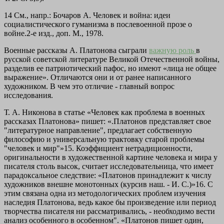
14 См., напр.: Бочаров А. Человек и война: идеи
социалистического гуманизма в послевоенной прозе о
войне.2-е изд., доп. М., 1978.
Военные рассказы А. Платонова сыграли
важную роль
в
русской советской литературе Великой Отечественной войны,
разделив ее патриотический пафос, но имеют «лица не общее
выражение». Отличаются они и от ранее написанного
художником. В чем это отличие - главный вопрос
исследования.
Т. А. Никонова в статье «Человек как проблема в военных
рассказах Платонова» пишет: «.Платонов представляет свое
"литературное направление", предлагает собственную
философию и универсальную трактовку старой проблемы
"человек и мир"»15. Коэффициент нетрадиционности,
оригинальности в художественной картине человека и мира у
писателя столь высок, считает исследовательница, что имеет
парадоксальное следствие: «Платонов принадлежит к числу
художников внешне монотонных (курсив наш. - И. С.)»16. С
этим связана одна из методологических проблем изучения
наследия Платонова, ведь какое бы произведение или период
творчества писателя ни рассматривались, - необходимо вести
анализ особенного в особенном". «Платонов пишет один,