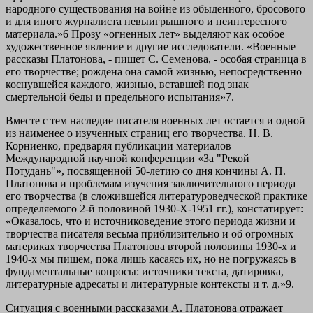
народного существования на войне из обыденного, бросового
и для иного журналиста невыигрышного и неинтересного
материала.»6 Прозу «огненных лет» выделяют как особое
художественное явление и другие исследователи. «Военные
рассказы Платонова, - пишет С. Семенова, - особая страница в
его творчестве; рождена она самой жизнью, непосредственно
коснувшейся каждого, жизнью, вставшей под знак
смертельной беды и предельного испытания»7.
Вместе с тем наследие писателя военных лет остается и одной
из наименее о изученных страниц его творчества. Н. В.
Корниенко, предваряя публикации материалов
Международной научной конференции «За "Рекой
Потудань"», посвященной 50-летию со дня кончины А. П.
Платонова и проблемам изучения заключительного периода
его творчества (в сложившейся литературоведческой практике
определяемого 2-й половиной 1930-Х-1951 гг.), констатирует:
«Оказалось, что и источниковедение этого периода жизни и
творчества писателя весьма приблизительно и об огромных
материках творчества Платонова второй половины 1930-х и
1940-х мы пишем, пока лишь касаясь их, но не погружаясь в
фундаментальные вопросы: источники текста, датировка,
литературные адресаты и литературные контексты и т. д.»9.
Ситуация с военными рассказами А. Платонова отражает