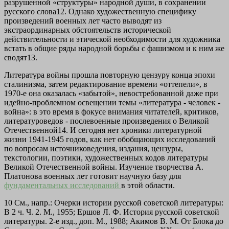
разрушенной «структуры» народной души, в сохранении
русского слова12. Однако художественную специфику
произведений военных лет часто выводят из
экстраординарных обстоятельств исторической
действительности и этической необходимости для художника
встать в общие ряды народной борьбы с фашизмом и к ним же
сводят13.
Литература войны прошла повторную цензуру конца эпохи
сталинизма, затем редактирование времени «оттепели», в
1970-е она оказалась «забытой», невостребованной даже при
идейно-проблемном освещении темы «литература - человек -
война»: в это время в фокусе внимания читателей, критиков,
литературоведов - послевоенные произведения о Великой
Отечественной14. И сегодня нет хроники литературной
жизни 1941-1945 годов, как нет обобщающих исследований
по вопросам источниковедения, издания, цензуры,
текстологии, поэтики, художественных кодов литературы
Великой Отечественной войны. Изучение творчества А.
Платонова военных лет готовит научную базу для
фундаментальных исследований
в этой области.
10 См., напр.: Очерки истории русской советской литературы:
В 2 ч. Ч. 2. М., 1955; Ершов Л. Ф. История русской советской
литературы. 2-е изд., доп. М., 1988; Акимов В. М. От Блока до