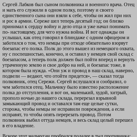
Сергей Лабков был сыном полковника и военного врача. Отец
и мать его служили в одном полку, поэтому и своего
единственного сына они взяли к себе, чтобы он жил при них
и рос в армии. Сереже шел теперь десятый год; он близко
принимал к сердцу войну и дело отца и уже начал понимать
по- настоящему, для чего нужна война. И вот однажды он
услышал, как отец говорил в блиндаже с одним офицером и
заботился о том, что немцы при отходе обязательно взорвут
боезапас его полка. Полк до этого вышел из немецкого охвата,
ну с поспешностью, конечно, и оставил у немцев свой склад с
боезапасом, а теперь полк должен был пойти вперед и вернуть
утраченную землю и свое добро на ней, и боезапас тоже, в
котором была нужда. «Они уж и провод в наш склад, наверно,
подвели — ведают, что отойти придется», — сказал тогда
полковник, отец Сережи. Сергей вслушался и сообразил, о
чем заботился отец. Мальчику было известно расположение
полка до отступления, и вот он, маленький, худой, хитрый,
прополз ночью до нашего склада, перерезал взрывной
замыкающий провод и оставался там еще целые сутки,
сторожа, чтобы немцы не исправили повреждения, а если
исправят, то чтобы опять перерезать провод. Потом
полковник выбил оттуда немцев, и весь склад целый перешел
в его владение.
Вскоре этот мальчуган пробрался подалее в тыл противника;