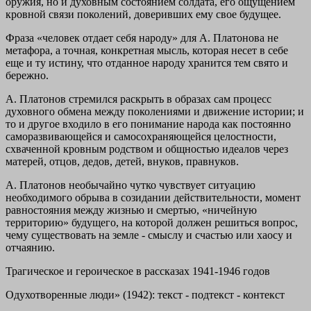
оружия, но и духовным состоянием солдата, его ощущением
кровной связи поколений, доверивших ему свое будущее.
Фраза «человек отдает себя народу» для А. Платонова не
метафора, а точная, конкретная мысль, которая несет в себе
еще и ту истину, что отданное народу хранится тем свято и
бережно.
А. Платонов стремился раскрыть в образах сам процесс
духовного обмена между поколениями и движение истории; и
то и другое входило в его понимание народа как постоянно
саморазвивающейся и самосохраняющейся целостности,
схваченной кровным родством и общностью идеалов через
матерей, отцов, дедов, детей, внуков, правнуков.
А. Платонов необычайно чутко чувствует ситуацию
необходимого обрыва в созидании действительности, момент
равностояния между жизнью и смертью, «ничейную
территорию» будущего, на которой должен решиться вопрос,
чему существовать на земле - смыслу и счастью или хаосу и
отчаянию.
Трагическое и героическое в рассказах 1941-1946 годов
Одухотворенные люди» (1942): текст - подтекст - контекст