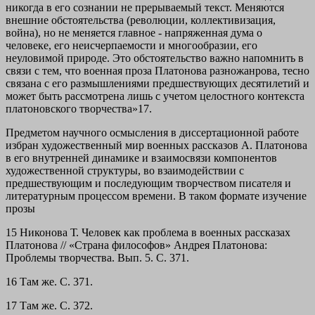
никогда в его сознании не прерываемый текст. Меняются
внешние обстоятельства (революции, коллективизация,
война), но не меняется главное - напряженная дума о
человеке, его неисчерпаемости и многообразии, его
неуловимой природе. Это обстоятельство важно напомнить в
связи с тем, что военная проза Платонова разножанрова, тесно
связана с его размышлениями предшествующих десятилетий и
может быть рассмотрена лишь с учетом целостного контекста
платоновского творчества»17.
Предметом научного осмысления в диссертационной работе
избран художественный мир военных рассказов А. Платонова
в его внутренней динамике и взаимосвязи компонентов
художественной структуры, во взаимодействии с
предшествующим и последующим творчеством писателя и
литературным процессом времени. В таком формате изучение
прозы
15 Никонова Т. Человек как проблема в военных рассказах
Платонова // «Страна философов» Андрея Платонова:
Проблемы творчества. Вып. 5. С. 371.
16 Там же. С. 371.
17 Там же. С. 372.