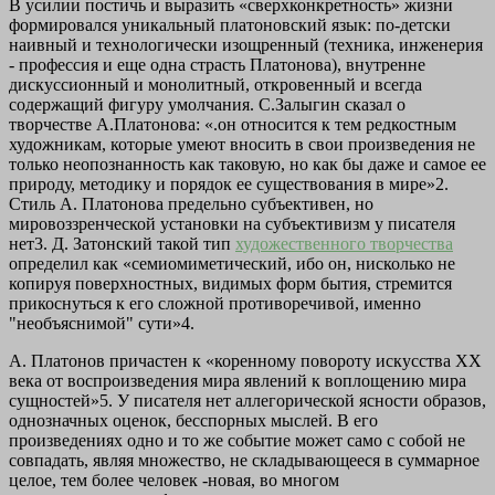
В усилии постичь и выразить «сверхконкретность» жизни
формировался уникальный платоновский язык: по-детски
наивный и технологически изощренный (техника, инженерия
- профессия и еще одна страсть Платонова), внутренне
дискуссионный и монолитный, откровенный и всегда
содержащий фигуру умолчания. С.Залыгин сказал о
творчестве А.Платонова: «.он относится к тем редкостным
художникам, которые умеют вносить в свои произведения не
только неопознанность как таковую, но как бы даже и самое ее
природу, методику и порядок ее существования в мире»2.
Стиль А. Платонова предельно субъективен, но
мировоззренческой установки на субъективизм у писателя
нет3. Д. Затонский такой тип
художественного творчества
определил как «семиомиметический, ибо он, нисколько не
копируя поверхностных, видимых форм бытия, стремится
прикоснуться к его сложной противоречивой, именно
"необъяснимой" сути»4.
А. Платонов причастен к «коренному повороту искусства XX
века от воспроизведения мира явлений к воплощению мира
сущностей»5. У писателя нет аллегорической ясности образов,
однозначных оценок, бесспорных мыслей. В его
произведениях одно и то же событие может само с собой не
совпадать, являя множество, не складывающееся в суммарное
целое, тем более человек -новая, во многом