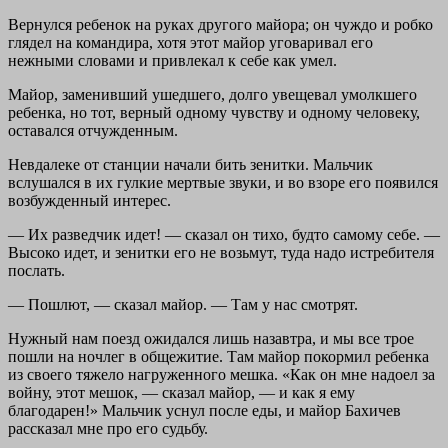
Вернулся ребенок на руках другого майора; он чуждо и робко
глядел на командира, хотя этот майор уговаривал его
нежными словами и привлекал к себе как умел.
Майор, заменивший ушедшего, долго увещевал умолкшего
ребенка, но тот, верный одному чувству и одному человеку,
оставался отчужденным.
Невдалеке от станции начали бить зенитки. Мальчик
вслушался в их гулкие мертвые звуки, и во взоре его появился
возбужденный интерес.
— Их разведчик идет! — сказал он тихо, будто самому себе. —
Высоко идет, и зенитки его не возьмут, туда надо истребителя
послать.
— Пошлют, — сказал майор. — Там у нас смотрят.
Нужный нам поезд ожидался лишь назавтра, и мы все трое
пошли на ночлег в общежитие. Там майор покормил ребенка
из своего тяжело нагруженного мешка. «Как он мне надоел за
войну, этот мешок, — сказал майор, — и как я ему
благодарен!» Мальчик уснул после еды, и майор Бахичев
рассказал мне про его судьбу.