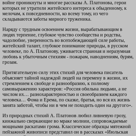
войне проникнуты и многие рассказы А. Платонова, герои
которых не утратили житейского интереса к обыденному, к
мелочам, к повседневности, ко всему тому, из чего
складываются заботы мирного труженика.
Наряду с трудным освоением жизни, вырабатывающим в
людях терпение, глубокое чувство сообщества и родства,
чадолюбие, уверенность во всепобеждающей силе работы,
житейский талант, глубокое понимание природы, в русском
человеке, по А. Платонову, уживается странная и неразумная
любовь к убыточным стихиям - пожарам, наводнениям, бурям,
грозам.
Притягательную силу этих стихий для человека писатель
объясняет тайной надеждой людей на перемену в жизни, их
стремлением к свободе и разнообразию, к полному
самовыражению характеров: «Россия обильна людьми, а не
числом их… разнохарактерностью и своеобразием каждого
человека… Фома и Ерема, по сказке, братья, но вся их жизнь
занята заботой, чтобы ни в чем не походить один на другого».
Из природных стихий А. Платонов любил ливневую грозу,
кинжально сверкающие во мраке молнии, сопровождаемые
мощными раскатами грома. Классические образцы мятежной
пейзажной живописи представил он в рассказах «Июльская