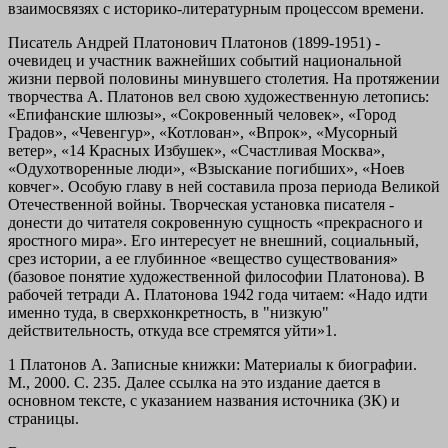
взаимосвязях с историко-литературным процессом времени.
Писатель Андрей Платонович Платонов (1899-1951) -
очевидец и участник важнейших событий национальной
жизни первой половины минувшего столетия. На протяжении
творчества А. Платонов вел свою художественную летопись:
«Епифанские шлюзы», «Сокровенный человек», «Город
Градов», «Чевенгур», «Котлован», «Впрок», «Мусорный
ветер», «14 Красных Избушек», «Счастливая Москва»,
«Одухотворенные люди», «Взыскание погибших», «Ноев
ковчег». Особую главу в ней составила проза периода Великой
Отечественной войны. Творческая установка писателя -
донести до читателя сокровенную сущность «прекрасного и
яростного мира». Его интересует не внешний, социальный,
срез истории, а ее глубинное «вещество существования»
(базовое понятие художественной философии Платонова). В
рабочей тетради А. Платонова 1942 года читаем: «Надо идти
именно туда, в сверхконкретность, в "низкую"
действительность, откуда все стремятся уйти»1.
1 Платонов А. Записные книжки: Материалы к биографии.
М., 2000. С. 235. Далее ссылка на это издание дается в
основном тексте, с указанием названия источника (ЗК) и
страницы.