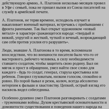
действующую армию, А. Платонов несколько месяцев провел
в Уфе с семьей, пока не пришел вызов из Союза писателей на
службу в армейской печати.
А. Платонов, не теряя времени, исподволь изучает и
накапливает военный материал, встречаясь с прибывшими с
фронта ранеными. Так был открыт художником «новый
металл» в характере сражающегося народа: «твердый и
вязкий, упругий и жесткий, чуткий и вечный, возрождающий
сам себя против усилия его разрушить».
Люди, знавшие А. Платонова в то время, вспоминали
впоследствии, что во внешности писателя было что-то от
мастерового, рабочего человека, в силу необходимости
ставшего солдатом, чтобы защитить свою родину. Был он
мягок и прост в обращении, умел найти свое слово для
каждого - будь то солдат, генерал, старуха крестьянка или
ребенок. Говорил глуховатым, низким голосом, спокойно и
ровно. Но порой бывал и резок, колюч, всегда абсолютно
нетерпим к фальши и хвастовству. Цепкий, острый взгляд его
насквозь видел собеседника.
Особенно душевно умел Платонов разговаривать с солдатами
- тружениками войны. Духом крестьянской основательности и
домовитости существования и поведения нашего народа на