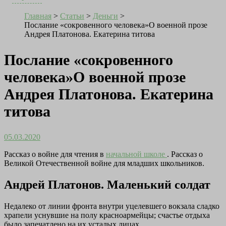
Главная
>
Статьи
>
Деньги
>
Послание «сокровенного человека»О военной прозе
Андрея Платонова. Екатерина титова
Послание «сокровенного
человека»О военной прозе
Андрея Платонова. Екатерина
титова
05.03.2020
Рассказ о войне для чтения в
начальной школе
. Рассказ о
Великой Отечественной войне для младших школьников.
Андрей Платонов. Маленький солдат
Недалеко от линии фронта внутри уцелевшего вокзала сладко
храпели уснувшие на полу красноармейцы; счастье отдыха
было запечатлено на их усталых лицах.