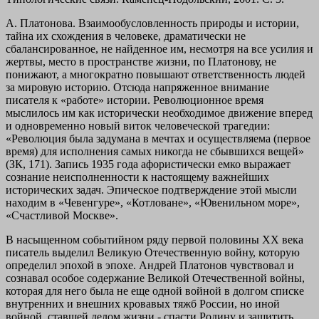
А. Платонова. Взаимообусловленность природы и истории,
тайна их схождения в человеке, драматически не
сбалансированное, не найденное им, несмотря на все усилия и
жертвы, место в пространстве жизни, по Платонову, не
понижают, а многократно повышают ответственность людей
за мировую историю. Отсюда напряженное внимание
писателя к «работе» истории. Революционное время
мыслилось им как исторически необходимое движение вперед
и одновременно новый виток человеческой трагедии:
«Революция была задумана в мечтах и осуществляема (первое
время) для исполнения самых никогда не сбывшихся вещей»
(ЗК, 171). Запись 1935 года афористически емко выражает
сознание неисполненности к настоящему важнейших
исторических задач. Эпическое подтверждение этой мысли
находим в «Чевенгуре», «Котловане», «Ювенильном море»,
«Счастливой Москве».
В насыщенном событийном ряду первой половины XX века
писатель выделил Великую Отечественную войну, которую
определил эпохой в эпохе. Андрей Платонов чувствовал и
сознавал особое содержание Великой Отечественной войны,
которая для него была не еще одной войной в долгом списке
внутренних и внешних кровавых тяжб России, но иной
войной, ставшей делом жизни - спасти Родину и защитить