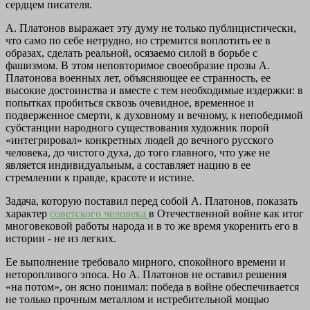
сердцем писателя.
А. Платонов выражает эту думу не только публицистически,
что само по себе нетрудно, но стремится воплотить ее в
образах, сделать реальной, осязаемо силой в борьбе с
фашизмом. В этом неповторимое своеобразие прозы А.
Платонова военных лет, объясняющее ее странность, ее
высокие достоинства и вместе с тем необходимые издержки: в
попытках пробиться сквозь очевидное, временное и
подверженное смерти, к духовному и вечному, к непобедимой
субстанции народного существования художник порой
«интегрировал» конкретных людей до вечного русского
человека, до чистого духа, до того главного, что уже не
является индивидуальным, а составляет нацию в ее
стремлении к правде, красоте и истине.
Задача, которую поставил перед собой А. Платонов, показать
характер
советского человека
в Отечественной войне как итог
многовековой работы народа и в то же время укоренить его в
истории - не из легких.
Ее выполнение требовало мирного, спокойного времени и
неторопливого эпоса. Но А. Платонов не оставил решения
«на потом», он ясно понимал: победа в войне обеспечивается
не только прочным металлом и истребительной мощью