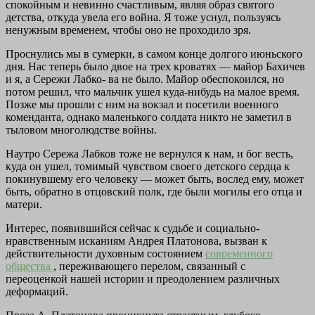
спокойным и невинно счастливым, являя образ святого
детства, откуда увела его война. Я тоже уснул, пользуясь
ненужным временем, чтобы оно не проходило зря.
Проснулись мы в сумерки, в самом конце долгого июньского
дня. Нас теперь было двое на трех кроватях — майор Бахичев
и я, а Сережи Лабко- ва не было. Майор обеспокоился, но
потом решил, что мальчик ушел куда-нибудь на малое время.
Позже мы прошли с ним на вокзал и посетили военного
коменданта, однако маленького солдата никто не заметил в
тыловом многолюдстве войны.
Наутро Сережа Лабков тоже не вернулся к нам, и бог весть,
куда он ушел, томимый чувством своего детского сердца к
покинувшему его человеку — может быть, вослед ему, может
быть, обратно в отцовский полк, где были могилы его отца и
матери.
Интерес, появившийся сейчас к судьбе и социально-
нравственным исканиям Андрея Платонова, вызван к
действительности духовным состоянием
современного
общества
, переживающего перелом, связанный с
переоценкой нашей истории и преодолением различных
деформаций.