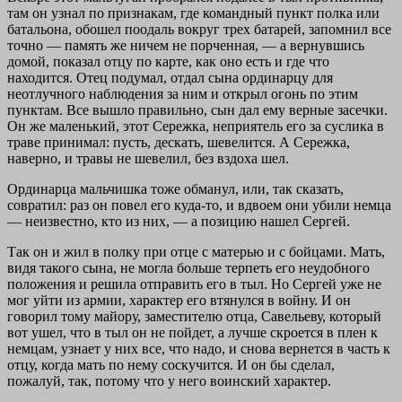
там он узнал по признакам, где командный пункт полка или
батальона, обошел поодаль вокруг трех батарей, запомнил все
точно — память же ничем не порченная, — а вернувшись
домой, показал отцу по карте, как оно есть и где что
находится. Отец подумал, отдал сына ординарцу для
неотлучного наблюдения за ним и открыл огонь по этим
пунктам. Все вышло правильно, сын дал ему верные засечки.
Он же маленький, этот Сережка, неприятель его за суслика в
траве принимал: пусть, дескать, шевелится. А Сережка,
наверно, и травы не шевелил, без вздоха шел.
Ординарца мальчишка тоже обманул, или, так сказать,
совратил: раз он повел его куда-то, и вдвоем они убили немца
— неизвестно, кто из них, — а позицию нашел Сергей.
Так он и жил в полку при отце с матерью и с бойцами. Мать,
видя такого сына, не могла больше терпеть его неудобного
положения и решила отправить его в тыл. Но Сергей уже не
мог уйти из армии, характер его втянулся в войну. И он
говорил тому майору, заместителю отца, Савельеву, который
вот ушел, что в тыл он не пойдет, а лучше скроется в плен к
немцам, узнает у них все, что надо, и снова вернется в часть к
отцу, когда мать по нему соскучится. И он бы сделал,
пожалуй, так, потому что у него воинский характер.