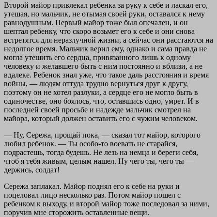
Второй майор привлекал ребенка за руку к себе и ласкал его,
утешая, но мальчик, не отымая своей руки, оставался к нему
равнодушным. Первый майор тоже был опечален, и он
шептал ребенку, что скоро возьмет его к себе и они снова
встретятся для неразлучной жизни, а сейчас они расстаются на
недолгое время. Мальчик верил ему, однако и сама правда не
могла утешить его сердца, привязанного лишь к одному
человеку и желавшего быть с ним постоянно и вблизи, а не
вдалеке. Ребенок знал уже, что такое даль расстояния и время
войны, — людям оттуда трудно вернуться друг к другу,
поэтому он не хотел разлуки, а сердце его не могло быть в
одиночестве, оно боялось, что, оставшись одно, умрет. И в
последней своей просьбе и надежде мальчик смотрел на
майора, который должен оставить его с чужим человеком.
— Ну, Сережа, прощай пока, — сказал тот майор, которого
любил ребенок. — Ты особо-то воевать не старайся,
подрастешь, тогда будешь. Не лезь на немца и береги себя,
чтоб я тебя живым, целым нашел. Ну чего ты, чего ты —
держись, солдат!
Сережа заплакал. Майор поднял его к себе на руки и
поцеловал лицо несколько раз. Потом майор пошел с
ребенком к выходу, и второй майор тоже последовал за ними,
поручив мне сторожить оставленные вещи.