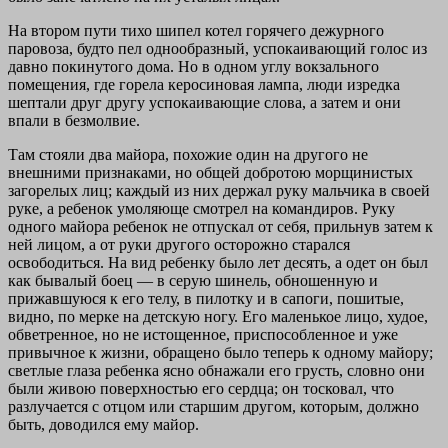
На втором пути тихо шипел котел горячего дежурного
паровоза, будто пел однообразный, успокаивающий голос из
давно покинутого дома. Но в одном углу вокзального
помещения, где горела керосиновая лампа, люди изредка
шептали друг другу успокаивающие слова, а затем и они
впали в безмолвие.
Там стояли два майора, похожие один на другого не
внешними признаками, но общей добротою морщинистых
загорелых лиц; каждый из них держал руку мальчика в своей
руке, а ребенок умоляюще смотрел на командиров. Руку
одного майора ребенок не отпускал от себя, прильнув затем к
ней лицом, а от руки другого осторожно старался
освободиться. На вид ребенку было лет десять, а одет он был
как бывалый боец — в серую шинель, обношенную и
прижавшуюся к его телу, в пилотку и в сапоги, пошитые,
видно, по мерке на детскую ногу. Его маленькое лицо, худое,
обветренное, но не истощенное, приспособленное и уже
привычное к жизни, обращено было теперь к одному майору;
светлые глаза ребенка ясно обнажали его грусть, словно они
были живою поверхностью его сердца; он тосковал, что
разлучается с отцом или старшим другом, которым, должно
быть, доводился ему майор.