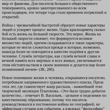
мир от фашизма. Для писателя большого общественного
темперамента, кровно заинтересованного во всем
происходящем, эти четыре года стали временем потрясений и
открытий:
Война с чрезвычайной быстротой образует новые характеры
людей и ускоряет процесс жизни. Один красноармеец сказал:
бой есть жизнь на большой скорости. Это верно. Жизнь на
большой скорости означает, что формируется великое
множество людей, причем складываются и такие характеры,
которые не могли сложиться прежде и которые, возможно,
никогда более не повторятся в качестве подобия в другом
человеке. Служба литературы, как служба вечной славы и
вечной памяти всех мертвых и всех живых, увеличивается
этим обстоятельством в своем значении и делается еще более
незаменимой ничем» (ЗК, 280).
Новое понимание жизни и человека, открывшееся писателю,
потребовали напряженного художественного поиска. Проза
этих лет, где главенствует жанр рассказа, - важнейший этап
творческой эволюции Платонова. «Это было трудно добытое
количество, - отмечает В. Васильев, - цельное и неделимое по
качественному образованию, потому что писатель
руководствовался в постижении войны не географией, не
эффектным случаем или событием, а извлекал "философию"