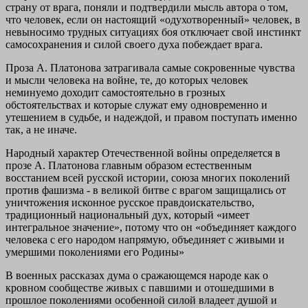
страну от врага, поняли и подтвердили мысль автора о том,
что человек, если он настоящий «одухотворенный» человек, в
невыносимо трудных ситуациях боя отключает свой инстинкт
самосохранения и силой своего духа побеждает врага.
Проза А. Платонова затрагивала самые сокровенные чувства
и мысли человека на войне, те, до которых человек
неминуемо доходит самостоятельно в грозных
обстоятельствах и которые служат ему одновременно и
утешением в судьбе, и надеждой, и правом поступать именно
так, а не иначе.
Народный характер Отечественной войны определяется в
прозе А. Платонова главным образом естественным
восстанием всей русской истории, союза многих поколений
против фашизма - в великой битве с врагом защищались от
уничтожения исконное русское правдоискательство,
традиционный национальный дух, который «имеет
интегральное значение», потому что он «объединяет каждого
человека с его народом напрямую, объединяет с живыми и
умершими поколениями его Родины»
В военных рассказах дума о сражающемся народе как о
кровном сообществе живых с павшими и отошедшими в
прошлое поколениями особенной силой владеет душой и