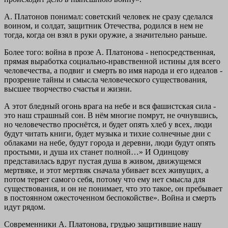
А. Платонов понимал: советский человек не сразу сделался
воином, и солдат, защитник Отечества, родился в нем не
тогда, когда он взял в руки оружие, а значительно раньше.
Более того: война в прозе А. Платонова - непосредственная,
прямая выработка социально-нравственной истины для всего
человечества, а подвиг и смерть во имя народа и его идеалов -
прозрение тайны и смысла человеческого существования,
высшее творчество счастья и жизни.
А этот бледный огонь врага на небе и вся фашистская сила -
это наш страшный сон. В нём многие помрут, не очнувшись,
но человечество проснётся, и будет опять хлеб у всех, люди
будут читать книги, будет музыка и тихие солнечные дни с
облаками на небе, будут города и деревни, люди будут опять
простыми, и душа их станет полной…» И Одинцову
представилась вдруг пустая душа в живом, движущемся
мертвяке, и этот мертвяк сначала убивает всех живущих, а
потом теряет самого себя, потому что ему нет смысла для
существования, и он не понимает, что это такое, он пребывает
в постоянном ожесточенном беспокойстве». Война и смерть
идут рядом.
Современники А. Платонова, грудью защитившие нашу