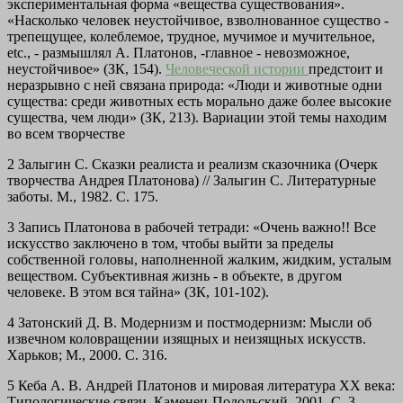
экспериментальная форма «вещества существования».
«Насколько человек неустойчивое, взволнованное существо -
трепещущее, колеблемое, трудное, мучимое и мучительное,
etc., - размышлял А. Платонов, -главное - невозможное,
неустойчивое» (ЗК, 154).
Человеческой истории
предстоит и
неразрывно с ней связана природа: «Люди и животные одни
существа: среди животных есть морально даже более высокие
существа, чем люди» (ЗК, 213). Вариации этой темы находим
во всем творчестве
2 Залыгин С. Сказки реалиста и реализм сказочника (Очерк
творчества Андрея Платонова) // Залыгин С. Литературные
заботы. М., 1982. С. 175.
3 Запись Платонова в рабочей тетради: «Очень важно!! Все
искусство заключено в том, чтобы выйти за пределы
собственной головы, наполненной жалким, жидким, усталым
веществом. Субъективная жизнь - в объекте, в другом
человеке. В этом вся тайна» (ЗК, 101-102).
4 Затонский Д. В. Модернизм и постмодернизм: Мысли об
извечном коловращении изящных и неизящных искусств.
Харьков; М., 2000. С. 316.
5 Кеба А. В. Андрей Платонов и мировая литература XX века:
Типологические связи. Каменец-Подольский, 2001. С. 3.