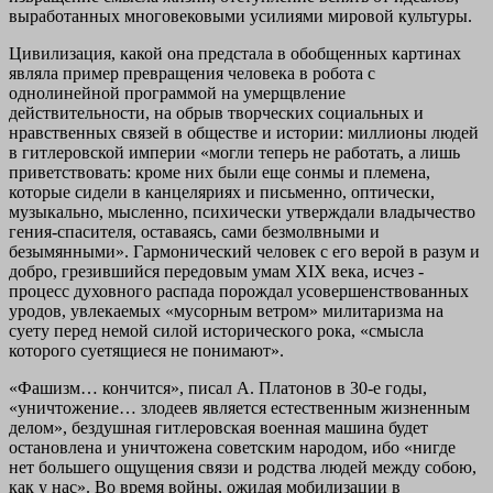
выработанных многовековыми усилиями мировой культуры.
Цивилизация, какой она предстала в обобщенных картинах
являла пример превращения человека в робота с
однолинейной программой на умерщвление
действительности, на обрыв творческих социальных и
нравственных связей в обществе и истории: миллионы людей
в гитлеровской империи «могли теперь не работать, а лишь
приветствовать: кроме них были еще сонмы и племена,
которые сидели в канцеляриях и письменно, оптически,
музыкально, мысленно, психически утверждали владычество
гения-спасителя, оставаясь, сами безмолвными и
безымянными». Гармонический человек с его верой в разум и
добро, грезившийся передовым умам XIX века, исчез -
процесс духовного распада порождал усовершенствованных
уродов, увлекаемых «мусорным ветром» милитаризма на
суету перед немой силой исторического рока, «смысла
которого суетящиеся не понимают».
«Фашизм… кончится», писал А. Платонов в 30-е годы,
«уничтожение… злодеев является естественным жизненным
делом», бездушная гитлеровская военная машина будет
остановлена и уничтожена советским народом, ибо «нигде
нет большего ощущения связи и родства людей между собою,
как у нас». Во время войны, ожидая мобилизации в