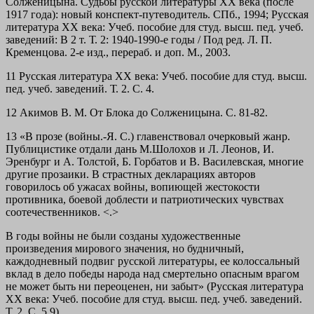
Солженицына. Судьбы русской литературы XX века (после
1917 года): новый конспект-путеводитель. СПб., 1994; Русская
литература XX века: Учеб. пособие для студ. высш. пед. учеб.
заведений: В 2 т. Т. 2: 1940-1990-е годы / Под ред. Л. П.
Кременцова. 2-е изд., перераб. и доп. М., 2003.
11 Русская литература XX века: Учеб. пособие для студ. высш.
пед. учеб. заведений. Т. 2. С. 4.
12 Акимов В. М. От Блока до Солженицына. С. 81-82.
13 «В прозе (войны.-Я. С.) главенствовал очерковый жанр.
Публицистике отдали дань М.Шолохов и Л. Леонов, И.
Эренбург и А. Толстой, Б. Горбатов и В. Василевская, многие
другие прозаики. В страстных декларациях авторов
говорилось об ужасах войны, вопиющей жестокости
противника, боевой доблести и патриотических чувствах
соотечественников. <.>
В годы войны не были созданы художественные
произведения мирового значения, но будничный,
каждодневный подвиг русской литературы, ее колоссальный
вклад в дело победы народа над смертельно опасным врагом
не может быть ни переоценен, ни забыт» (Русская литература
XX века: Учеб. пособие для студ. высш. пед. учеб. заведений.
Т. 2. С. 5,9).