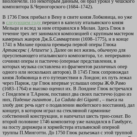
виолончели. По некоторым данным, он брал уроки у чешского
композитора Б.Черногорского (1684–1742).
В 1736 Глюк прибыл в Вену в свите князя Лобковица, но уже
в
следующем году
перешел в капеллу итальянского князя
Мельци и вслед за ним отправился в Милан. Здесь Глюк в
течение трех лет занимался композицией с крупным мастером
камерных жанров Дж.Б.Саммартини (1698–1775), и в конце
1741 в Милане прошла премьера первой оперы Глюка
Артаксеркс
(
Artaserse
). Далее он вел жизнь, обычную для
преуспевающего итальянского композитора, т.е. непрерывно
сочинял оперы и пастиччо (оперные представления, в
которых музыка составлена из фрагментов различных опер
одного или нескольких авторов). В 1745 Глюк сопровождал
князя Лобковица в его путешествии в Лондон; их путь лежал
через Париж, где Глюк впервые услышал оперы Ж.Ф.Рамо
(1683–1764) и высоко оценил их. В Лондоне Глюк встречался
с Генделем и Т.Арном, поставил два своих пастиччо (одно из
них,
Падение гигантов
,
La Caduta dei Giganti
, – пьеса на
злобу дня: речь идет о подавлении якобитского восстания), дал
концерт, в котором играл на стеклянной гармонике
собственной конструкции, и напечатал шесть трио-сонат. Во
второй половине 1746 композитор уже находился в Гамбурге,
на посту дирижера и хормейстера итальянской оперной
труппы П.Минготти. До 1750 Глюк разъезжал с этой труппой