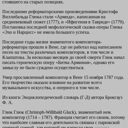
стоявшего на старых позициях.
Последними реформаторскими произведениями Кристофа
Виллибальда Глюка стали «Армида», написанная на
средневековый сюжет (1777), и «Ифигения в Тавриде» (1779).
Постановка последней мифологической сказки-оперы Глюка
«Эхо и Нарцисс» не имела большого успеха.
Последние годы жизни знаменитого композитора-
реформатора прошли в Вене, где он работал над написанием
песен на тексты различных композиторов, в том числе и
Клапштока. За несколько месяцев до своей смерти Глюк начал
писать героическую оперу «Битва Арминия», однако его
замыслу не было суждено осуществиться.
Умер прославленный композитор в Вене 15 ноября 1787 года.
Его творчество оказало влияние на развитие всего
музыкального искусства, и оперного в том числе.
Из книги Энциклопедический словарь (Г-Д)
автора Брокгауз
Ф. А.
Глюк Глюк (Christoph-Willibald Gluck), знаменитый нем.
композитор (1714 – 1787). Франция считает его своим, потому
что наиболее славная его деятельность связана с парижской
оперной сценой, для которой он написал свои
лучшие