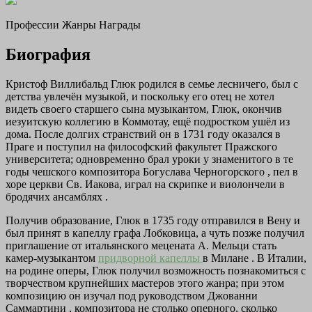
Профессии Жанры Награды
Биография
Кристоф Виллибальд Глюк родился в семье лесничего, был с
детства увлечён музыкой, и поскольку его отец не хотел
видеть своего старшего сына музыкантом, Глюк, окончив
иезуитскую коллегию в Коммотау, ещё подростком ушёл из
дома. После долгих странствий он в 1731 году оказался в
Праге и поступил на философский факультет Пражского
университета; одновременно брал уроки у знаменитого в те
годы чешского композитора Богуслава Черногорского , пел в
хоре церкви Св. Иакова, играл на скрипке и виолончели в
бродячих ансамблях .
Получив образование, Глюк в 1735 году отправился в Вену и
был принят в капеллу графа Лобковица, а чуть позже получил
приглашение от итальянского мецената А. Мельци стать
камер-музыкантом
придворной капеллы
в Милане . В Италии,
на родине оперы, Глюк получил возможность познакомиться с
творчеством крупнейших мастеров этого жанра; при этом
композицию он изучал под руководством Джованни
Саммартини , композитора не столько оперного, сколько