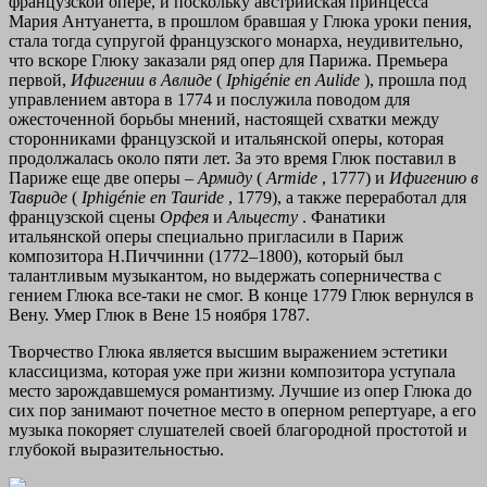
французской опере, и поскольку австрийская принцесса
Мария Антуанетта, в прошлом бравшая у Глюка уроки пения,
стала тогда супругой французского монарха, неудивительно,
что вскоре Глюку заказали ряд опер для Парижа. Премьера
первой,
Ифигении в Авлиде
(
Iphigénie en Aulide
), прошла под
управлением автора в 1774 и послужила поводом для
ожесточенной борьбы мнений, настоящей схватки между
сторонниками французской и итальянской оперы, которая
продолжалась около пяти лет. За это время Глюк поставил в
Париже еще две оперы –
Армиду
(
Armide
, 1777) и
Ифигению в
Тавриде
(
Iphigénie en Tauride
, 1779), а также переработал для
французской сцены
Орфея
и
Альцесту
. Фанатики
итальянской оперы специально пригласили в Париж
композитора Н.Пиччинни (1772–1800), который был
талантливым музыкантом, но выдержать соперничества с
гением Глюка все-таки не смог. В конце 1779 Глюк вернулся в
Вену. Умер Глюк в Вене 15 ноября 1787.
Творчество Глюка является высшим выражением эстетики
классицизма, которая уже при жизни композитора уступала
место зарождавшемуся романтизму. Лучшие из опер Глюка до
сих пор занимают почетное место в оперном репертуаре, а его
музыка покоряет слушателей своей благородной простотой и
глубокой выразительностью.