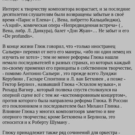
Интерес к творчеству композитора возрастает, и за последние
десятилетия слушателям были возвращены забытые в своё
время «Парис и Елена» ( , Вена, либретто Кальцабиджи),
«Аэций», комическая опера «Непредвиденная встреча» ( ,
Вена, либр. Л. Данкура), балет «Дон Жуан»… Не забыт и его
«De profundis».
В конце жизни Глюк говорил, что «только иностранец
Сальери» перенял от него его манеры, «ибо ни один немец их
изучить не хотел» ; тем не менее реформы Глюка нашли
немало последователей в разных странах, из которых каждый
по-своему применял его принципы в собственном творчестве,
- помимо Антонио Сальери , это прежде всего Луиджи
Керубини , Гаспаре Спонтини и Л. ван Бетховен , а позже -
Гектор Берлиоз , назвавший Глюка «Эсхилом музыки», и
Рихард Вагнер , который полвека спустя столкнулся на
оперной сцене всё с тем же «костюмировнным концертом»,
против которого была направлена реформа Глюка. В России
его поклонником и последователем был Михаил Глинка .
Влияние Глюка у многих композитоорв заметно и вне
оперного творчества; кроме Бетховена и Берлиоза, это
относится и к Роберту Шуману .
Глюку принадлежит также ряд сочинений для оркестра -