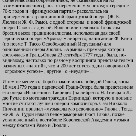
свидетельствам современников, не сказывалось на их
взаимоотношениях), шла с переменным успехом; к середине
70-х годов и «французская партия» раскололась на
приверженцев традиционной французской оперы (Ж. Б.
Люлли и Ж. Ф. Рамо), с одной стороны, и новой французской
оперы Глюка - с другой. Вольно или невольно Глюк сам
бросил вызов традиционалистам, использовав для своей
героической оперы «Армида » либретто, написанное Ф. Кино
(по поэме Т. Тассо Освобождённый Иерусалим) для
одноимённой оперы Люлли. «Армида», премьера которой
состоялась в Гранд-Опера 23 сентября 1777 года , была, по-
видимому, настолько по-разному воспринята представителями
различных «партий», что и 200 лет спустя одни говорили об
«огромном успехе» , другие - о «неудаче» .
И тем не менее эта борьба закончилась победой Глюка, когда
18 мая 1779 года в парижской Гранд-Опера была представлена
его опера «Ифигения в Тавриде» (на либретто Н. Гнияра и Л.
дю Рулле по мотивам трагедии Еврипида), которую и поныне
многие считают лучшей оперой композитора. Сам Никколо
Пиччинни признал «музыкальную революцию» Глюка . Тогда
же Ж. А. Гудон изваял беломраморный бюст Глюка, позже
установленный в вестибюле Королевской Академии музыки
между бюстами Рамо и Люлли .