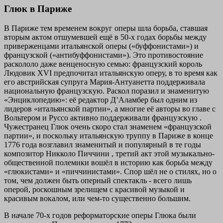
Глюк в Париже
В Париже тем временем вокруг оперы шла борьба, ставшая
вторым актом отшумевшей ещё в 50-х годах борьбы между
приверженцами итальянской оперы («буффонистами») и
французской («антибуффонистами»). Это противостояние
раскололо даже венценосную семью: французский король
Людовик XVI предпочитал итальянскую оперу, в то время как
его австрийская супруга Мария-Антуанетта поддерживала
национальную французскую. Раскол поразил и знаменитую
«Энциклопедию»: её редактор Д’Аламбер был одним из
лидеров «итальянской партии», а многие её авторы во главе с
Вольтером и Руссо активно поддерживали французскую .
Чужестранец Глюк очень скоро стал знаменем «французской
партии», и поскольку итальянскую труппу в Париже в конце
1776 года возглавил знаменитый и популярный в те годы
композитор Никколо Пиччини , третий акт этой музыкально-
общественной полемики вошёл в историю как борьба между
«глюкистами» и «пиччинистами». Спор шёл не о стилях, но о
том, чем должен быть оперный спектакль - всего лишь
оперой, роскошным зрелищем с красивой музыкой и
красивым вокалом, или чем-то существенно большим.
В начале 70-х годов реформаторские оперы Глюка были