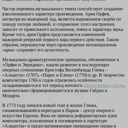
Частая перемена музыкального темпа способствует созданию
взволнованного характера произведения. Ария Орфея,
несмотря на мажорный лад, является выражением скорби по
поводу потери любимой, и сохранение этого настроения
зависит от правильного исполнения, темпа и характера звука.
Кроме того, ария Орфея представляется измененной
мажорной репризой первого хора первого действия. Таким
образом, перекинутая через произведение интонационная
«арка» сохраняет его целостность.
Музыкально-драматургические принципы, обозначенные в
«Орфее и Эвридике», нашли развитие в последующих
оперных сочинениях Кристофа Виллибальда Глюка –
«Альцеста» (1767), «Парис и Елена» (1770) и др. В творчестве
композитора 1760-х годов отразились особенности
складывающегося в тот период венского
классического стиля
,
окончательно сформировавшегося в музыке Гайдна и
Моцарта.
В 1773 году начался новый этап в жизни Глюка,
ознаменовавшийся переездом в Париж – центр оперного
искусства Европы. Вена не приняла реформаторские идеи
композитора, изложенные в посвящении к партитуре
«Альцесты» и предусматривающие превращение оперы в