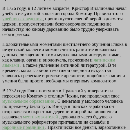
В 1726 году, в 12-летнем возрасте, Кристоф Виллибальд начал
учебу в иезуитской коллегии города Комотау. Правила этого
учебного заведения
, проникнутого слепой верой в догматы
церкви, предусматривали безоговорочное подчинение
начальству, но юному дарованию было трудно удерживать
себя в рамках.
Положительными моментами шестилетнего обучения Глюка в
иезуитской коллегии можно считать развитие вокальных
данных, овладение такими музыкальными инструментами,
как клавир, орган и виолончель, греческим и
латинским
языками
, а также увлечение античной литературой. В те
времена, когда главной тематикой оперного искусства
являлись греческие и римские древности, подобные знания и
умения были просто необходимы оперному композитору.
В 1732 году Глюк поступил в Пражский университет и
переехал из Комотау в столицу Чехии, где продолжил свое
музыкальное образование
. С деньгами у молодого человека
по-прежнему было туго. Иногда в поисках заработка он
отправлялся в окрестные деревни и игрой на виолончели
развлекал
местных жителей
, довольно часто будущего
музыкального реформатора приглашали на свадьбы и
народные праздники
. Практически все деньги, заработанные