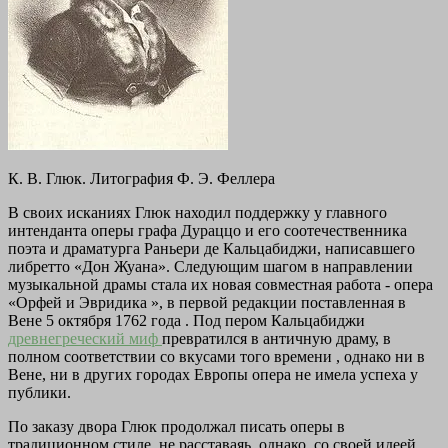
К. В. Глюк. Литография Ф. Э. Феллера
В своих исканиях Глюк находил поддержку у главного
интенданта оперы графа Дураццо и его соотечественника
поэта и драматурга Раньери де Кальцабиджи, написавшего
либретто «Дон Жуана». Следующим шагом в направлении
музыкальной драмы стала их новая совместная работа - опера
«Орфей и Эвридика », в первой редакции поставленная в
Вене 5 октября 1762 года . Под пером Кальцабиджи
древнегреческий миф
превратился в античную драму, в
полном соответствии со вкусами того времени , однако ни в
Вене, ни в других городах Европы опера не имела успеха у
публики.
По заказу двора Глюк продолжал писать оперы в
традиционном стиле, не расставаяь, однако, со своей идеей.