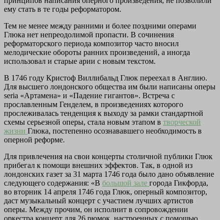
принципов написания оперного произведения, не позволили
ему стать в те годы реформатором.
Тем не менее между ранними и более поздними операми
Глюка нет непреодолимой пропасти. В сочинения
реформаторского периода композитор часто вносил
мелодические обороты ранних произведений, а иногда
использовал и старые арии с новым текстом.
В 1746 году Кристоф Виллибальд Глюк переехал в Англию.
Для высшего лондонского общества им были написаны оперы
seria «Артамена» и «Падение гигантов». Встреча с
прославленным Генделем, в произведениях которого
прослеживалась тенденция к выходу за рамки стандартной
схемы серьезной оперы, стала новым этапом в
творческой
жизни
Глюка, постепенно осознававшего необходимость в
оперной реформе.
Для привлечения на свои концерты столичной публики Глюк
прибегал к помощи внешних эффектов. Так, в одной из
лондонских газет за 31 марта 1746 года было дано объявление
следующего содержания: «В
большой зале
города Гикфорда,
во вторник 14 апреля 1746 года Глюк, оперный композитор,
даст музыкальный концерт с участием лучших артистов
оперы. Между прочим, он исполнит в сопровождении
оркестра концерт для 26 рюмок, настроенных с помощью