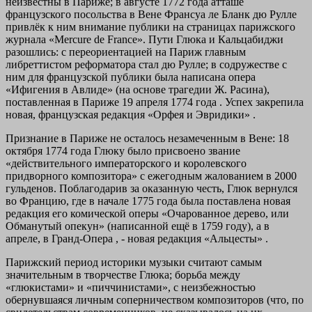
неизвестны в Париже; в августе 1772 года атташе
французского посольства в Вене Франсуа ле Бланк дю Рулле
привлёк к ним внимание публики на страницах парижского
журнала «Mercure de France». Пути Глюка и Кальцабиджи
разошлись: с переориентацией на Париж главным
либреттистом реформатора стал дю Рулле; в содружестве с
ним для французской публики была написана опера
«Ифигения в Авлиде» (на основе трагедии Ж. Расина),
поставленная в Париже 19 апреля 1774 года . Успех закрепила
новая, французская редакция «Орфея и Эвридики» .
Признание в Париже не осталось незамеченным в Вене: 18
октября 1774 года Глюку было присвоено звание
«действительного императорского и королевского
придворного композитора» с ежегодным жалованием в 2000
гульденов. Поблагодарив за оказанную честь, Глюк вернулся
во Францию, где в начале 1775 года была поставлена новая
редакция его комической оперы «Очарованное дерево, или
Обманутый опекун» (написанной ещё в 1759 году), а в
апреле, в Гранд-Опера , - новая редакция «Альцесты» .
Парижский период историки музыки считают самым
значительным в творчестве Глюка; борьба между
«глюкистами» и «пиччинистами», с неизбежностью
обернувшаяся личным соперничеством композиторов (что, по