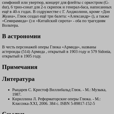
симфоний или увертюр, концерт для флейты с оркестром (G-
dur), 6 трио-сонат для 2-х скрипок и генерал-баса, написанных
ещё в 40-х годах. В содружестве с Г. Анджолини, кроме «Дон
Жуана», Глюк создал ещё три балета: «Александр» (), а также
«Семирамида» () и «Китайский сирота» - оба по трагедиям
Вольтера.
В астрономии
В честь персонажей оперы Глюка «Армида», названы
астероиды (514) Армида , открытый в 1903 году и 579 Sidonia,
открытый в 1905 году.
Примечания
Литература
Рыцарев С. Кристоф Виллибальд Глюк. - М.: Музыка,
1987.
Кириллина Л. Реформаторские оперы Глюка. - М.:
Классика-XXI, 2006. 384 с. ISBN 5-89817-152-5