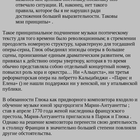
отвечало ситуации. И, наконец, нет такого
правила, которое бы я не нарушил ради
достижения большей выразительности. Таковы
мои принципы» .
Такое принципиальное подчинение музыки поэтическому
тексту для того времени было революционным; в стремлении
преодолеть номерную структуру, характерную для тогдашней
оперы-сериа, Глюк объединял эпизоды оперы в большие
сцены, пронизанные единым драматическим развитием, он
привязал к действию оперы увертюру, которая в то время
обычно представляла собою отдельный концертный номер,
повысил роль хора и оркестра… Ни «Альцеста», ни третья
реформаторская опера на либретто Кальцабиджи - «Парис и
Елена» () не нашли поддержки ни у венской, ни у итальянской
публики.
В обязанности Глюка как придворного композитора входило и
обучение музыке юной эрцгерцогиги Марии-Антуанетты ;
став в апреле 1770 года женой наследника французского
престола, Мария-Антуанетта пригласила в Париж и Глюка .
Однако на решение композитора перенести свою деятельность
в столицу Франции в значительно большей степени повлияли
другие обстоятельства.