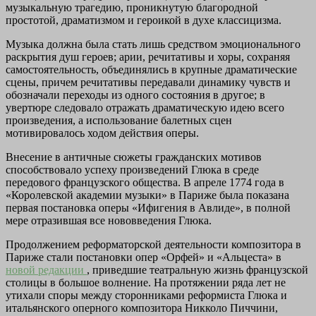
музыкальную трагедию, проникнутую благородной
простотой, драматизмом и героикой в духе классицизма.
Музыка должна была стать лишь средством эмоционального
раскрытия душ героев; арии, речитативы и хоры, сохраняя
самостоятельность, объединялись в крупные драматические
сцены, причем речитативы передавали динамику чувств и
обозначали переходы из одного состояния в другое; в
увертюре следовало отражать драматическую идею всего
произведения, а использование балетных сцен
мотивировалось ходом действия оперы.
Внесение в античные сюжеты гражданских мотивов
способствовало успеху произведений Глюка в среде
передового французского общества. В апреле 1774 года в
«Королевской академии музыки» в Париже была показана
первая постановка оперы «Ифигения в Авлиде», в полной
мере отразившая все нововведения Глюка.
Продолжением реформаторской деятельности композитора в
Париже стали постановки опер «Орфей» и «Альцеста» в
новой редакции
, приведшие театральную жизнь французской
столицы в большое волнение. На протяжении ряда лет не
утихали споры между сторонниками реформиста Глюка и
итальянского оперного композитора Никколо Пиччини,