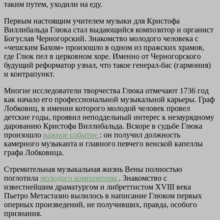
таким путем, уходили на еду.
Первым настоящим учителем музыки для Кристофа
Виллибальда Глюка стал выдающийся композитор и органист
Богуслав Черногорский. Знакомство молодого человека с
«чешским Бахом» произошло в одном из пражских храмов,
где Глюк пел в церковном хоре. Именно от Черногорского
будущий реформатор узнал, что такое генерал-бас (гармония)
и контрапункт.
Многие исследователи творчества Глюка отмечают 1736 год
как начало его профессиональной музыкальной карьеры. Граф
Лобковиц, в имении которого молодой человек провел
детские годы, проявил неподдельный интерес к незаурядному
дарованию Кристофа Виллибальда. Вскоре в судьбе Глюка
произошло
важное событие
: он получил должность
камерного музыканта и главного певчего венской капеллы
графа Лобковица.
Стремительная музыкальная жизнь Вены полностью
поглотила
молодого композитора
. Знакомство с
известнейшим драматургом и либреттистом XVIII века
Пьетро Метастазио вылилось в написание Глюком первых
оперных произведений, не получивших, правда, особого
признания.