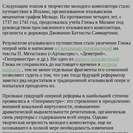
Следующим этапом в творчестве молодого композитора стало
путешествие в Италию, организованное итальянским
меценатом графом Мельци. На протяжении четырех лет, с
1737 по 1741 год, продолжалась учеба Глюка в Милане под
руководством прославленного итальянского композитора,
органиста и дирижера Джованни Баттисты Саммартини.
Результатом итальянского путешествия стало увлечение Глюка
оперой seria и написание
музыкальных произведений
на
тексты П. Метастазио («Артаксеркс», «Деметрий»,
«Гипермнестра» и др.). Ни одно из
ранних произведений
Глюка не сохранилось до настоящего времени в
полном
варианте
, тем не менее отдельные фрагменты его сочинений
позволяют судить о том, что уже тогда будущий реформатор
заметил ряд недостатков в традиционной итальянской опере и
попытался преодолеть их.
Признаки грядущей оперной реформы в наибольшей степени
проявились в «Гипермнестре»: это стремление к преодолению
внешней вокальной виртуозности, повышению
драматической выразительности речитативов, органическая
связь увертюры с содержанием всей оперы. Однако
творческая незрелость молодого композитора, еще не
осознавшего в полной мере необходимость изменения