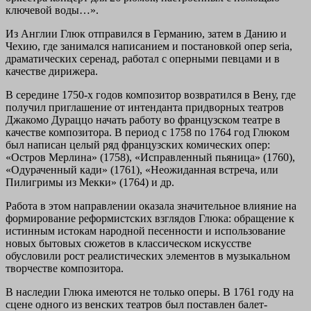
ключевой воды…».
Из Англии Глюк отправился в Германию, затем в Данию и
Чехию, где занимался написанием и постановкой опер seria,
драматических серенад, работал с оперными певцами и в
качестве дирижера.
В середине 1750-х годов композитор возвратился в Вену, где
получил приглашение от интенданта придворных театров
Джакомо Дураццо начать работу во французском театре в
качестве композитора. В период с 1758 по 1764 год Глюком
был написан целый ряд французских комических опер:
«Остров Мерлина» (1758), «Исправленный пьяница» (1760),
«Одураченный кади» (1761), «Неожиданная встреча, или
Пилигримы из Мекки» (1764) и др.
Работа в этом направлении оказала значительное влияние на
формирование реформистских взглядов Глюка: обращение к
истинным истокам народной песенности и использование
новых бытовых сюжетов в классическом искусстве
обусловили рост реалистических элементов в музыкальном
творчестве композитора.
В наследии Глюка имеются не только оперы. В 1761 году на
сцене одного из венских театров был поставлен балет-