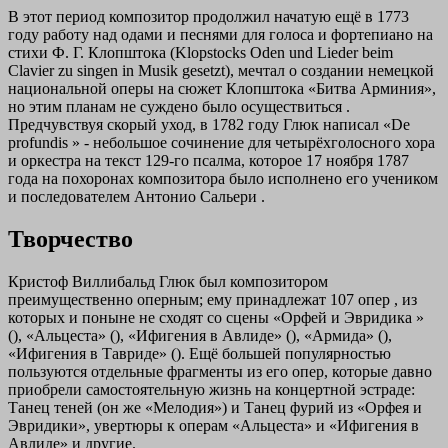
В этот период композитор продолжил начатую ещё в 1773
году работу над одами и песнями для голоса и фортепиано на
стихи Ф. Г. Клопштока (Klopstocks Oden und Lieder beim
Clavier zu singen in Musik gesetzt), мечтал о создании немецкой
национальной оперы на сюжет Клопштока «Битва Арминия»,
но этим планам не суждено было осуществиться .
Предчувствуя скорый уход, в 1782 году Глюк написал «De
profundis » - небольшое сочинение для четырёхголосного хора
и оркестра на текст 129-го псалма, которое 17 ноября 1787
года на похоронах композитора было исполнено его учеником
и последователем Антонио Сальери .
Творчество
Кристоф Виллибальд Глюк был композитором
преимущественно оперным; ему принадлежат 107 опер , из
которых и поныне не сходят со сцены «Орфей и Эвридика »
(), «Альцеста» (), «Ифигения в Авлиде» (), «Армида» (),
«Ифигения в Тавриде» (). Ещё большей популярностью
пользуются отдельные фрагменты из его опер, которые давно
приобрели самостоятельную жизнь на концертной эстраде:
Танец теней (он же «Мелодия») и Танец фурий из «Орфея и
Эвридики», увертюры к операм «Альцеста» и «Ифигения в
Авлиде» и другие.