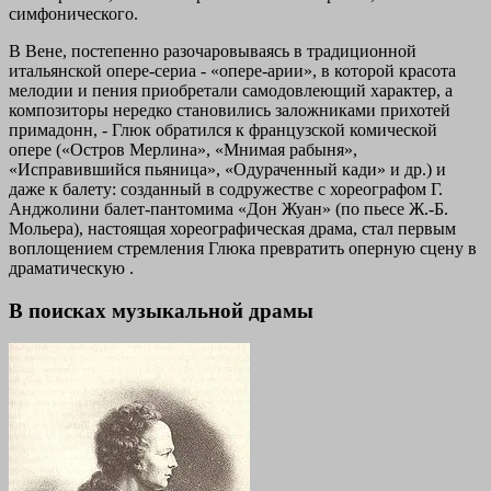
симфонического.
В Вене, постепенно разочаровываясь в традиционной
итальянской опере-сериа - «опере-арии», в которой красота
мелодии и пения приобретали самодовлеющий характер, а
композиторы нередко становились заложниками прихотей
примадонн, - Глюк обратился к французской комической
опере («Остров Мерлина», «Мнимая рабыня»,
«Исправившийся пьяница», «Одураченный кади» и др.) и
даже к балету: созданный в содружестве с хореографом Г.
Анджолини балет-пантомима «Дон Жуан» (по пьесе Ж.-Б.
Мольера), настоящая хореографическая драма, стал первым
воплощением стремления Глюка превратить оперную сцену в
драматическую .
В поисках музыкальной драмы