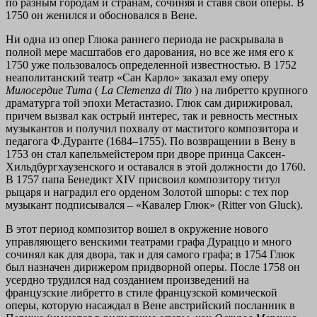
по разным городам и странам, сочиняя и ставя свои оперы. В
1750 он женился и обосновался в Вене.
Ни одна из опер Глюка раннего периода не раскрывала в
полной мере масштабов его дарования, но все же имя его к
1750 уже пользовалось определенной известностью. В 1752
неаполитанский театр «Сан Карло» заказал ему оперу
Милосердие Тита
(
La Clemenza di Tito
) на либретто крупного
драматурга той эпохи Метастазио. Глюк сам дирижировал,
причем вызвал как острый интерес, так и ревность местных
музыкантов и получил похвалу от маститого композитора и
педагога Ф.Дуранте (1684–1755). По возвращении в Вену в
1753 он стал капельмейстером при дворе принца Саксен-
Хильдбургхаузенского и оставался в этой должности до 1760.
В 1757 папа Бенедикт XIV присвоил композитору титул
рыцаря и наградил его орденом Золотой шпоры: с тех пор
музыкант подписывался – «Кавалер Глюк» (Ritter von Gluck).
В этот период композитор вошел в окружение нового
управляющего венскими театрами графа Дураццо и много
сочинял как для двора, так и для самого графа; в 1754 Глюк
был назначен дирижером придворной оперы. После 1758 он
усердно трудился над созданием произведений на
французские либретто в стиле французской комической
оперы, которую насаждал в Вене австрийский посланник в