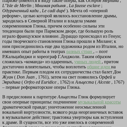
Париже (имеются в виду такие оперы, как
Остров Мерлина
,
L"Isle de Merlin
;
Мнимая рабыня
,
La fausse esclave
;
Одураченный кади
,
Le cadi dupé
). Мечта об «оперной
реформе», целью которой являлось восстановление драмы,
зародилась в Северной Италии и владела умами
современников Глюка, причем особенно сильны эти
тенденции были при Пармском дворе, где большую роль
играло французское влияние. Дураццо происходил из Генуи;
годы творческого становления Глюка прошли в Милане; к
ним присоединились еще два художника родом из Италии, но
имевших опыт работы в театрах
разных стран
, – поэт
Р.Кальцабиджи и хореограф Г.Анджоли. Таким образом
сложилась «команда» из одаренных,
умных людей
, притом
достаточно влиятельных, чтобы воплотить
общие идеи
на
практике. Первым плодом их сотрудничества стал балет
Дон
Жуан
(
Don Juan
, 1761), затем на свет появились
Орфей и
Эвридика
(
Orfeo ed Euridice
, 1762) и
Альцеста
(
Alceste
, 1767)
– первые реформаторские оперы Глюка.
В предисловии к партитуре
Альцесты
Глюк формулирует
свои оперные принципы: подчинение
музыкальной красоты
драматической правде; уничтожение неосмысленной
вокальной виртуозности, всякого рода неорганичных вставок
в музыкальное действие; трактовка увертюры как вступления
к драме. В сущности, все это уже имелось в современной