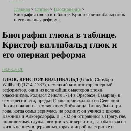
Главная
>
Статьи
>
Вдохновение
>
Биография глюка в таблице. Кристоф виллибальд глюк
и его оперная реформа
Биография глюка в таблице.
Кристоф виллибальд глюк и
его оперная реформа
03.03.2020
ГЛЮК, КРИСТОФ ВИЛЛИБАЛЬД
(Gluck, Christoph
Willibald) (1714–1787), немецкий композитор, оперный
реформатор, один из величайших мастеров эпохи
классицизма. Родился 2 июля 1714 в Эрасбахе (Бавария), в
семье лесничего; предки Глюка происходили из Северной
Чехии и жили на землях князя Лобковица. Глюку было три
года, когда семья вернулась на родину; он учился в школах
Камница и Альберсдорфа. В 1732 он отправился в Прагу, где,
по-видимому, слушал лекции в университете, зарабатывая на
жизнь пением в церковных хорах и игрой на скрипке и