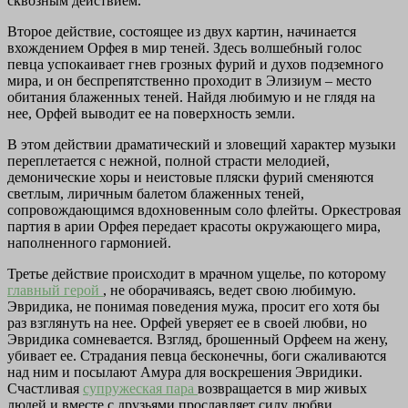
сквозным действием.
Второе действие, состоящее из двух картин, начинается
вхождением Орфея в мир теней. Здесь волшебный голос
певца успокаивает гнев грозных фурий и духов подземного
мира, и он беспрепятственно проходит в Элизиум – место
обитания блаженных теней. Найдя любимую и не глядя на
нее, Орфей выводит ее на поверхность земли.
В этом действии драматический и зловещий характер музыки
переплетается с нежной, полной страсти мелодией,
демонические хоры и неистовые пляски фурий сменяются
светлым, лиричным балетом блаженных теней,
сопровождающимся вдохновенным соло флейты. Оркестровая
партия в арии Орфея передает красоты окружающего мира,
наполненного гармонией.
Третье действие происходит в мрачном ущелье, по которому
главный герой
, не оборачиваясь, ведет свою любимую.
Эвридика, не понимая поведения мужа, просит его хотя бы
раз взглянуть на нее. Орфей уверяет ее в своей любви, но
Эвридика сомневается. Взгляд, брошенный Орфеем на жену,
убивает ее. Страдания певца бесконечны, боги сжаливаются
над ним и посылают Амура для воскрешения Эвридики.
Счастливая
супружеская пара
возвращается в мир живых
людей и вместе с друзьями прославляет силу любви.