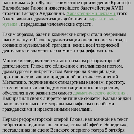
пантомима «Дон Жуан» – совместное произведение Кристофа
Виллибальда Глюка и известнейшего балетмейстера XVIII
столетия Гаспаро Анджолини.
Характерными чертами
этого
балета явились драматизация действия и
выразительная
музыка
, передающая человеческие страсти.
Таким образом, балет и комические оперы стали очередным
шагом на пути Глюка к драматизации оперного искусства, к
созданию музыкальной трагедии, венца всей творческой
деятельности знаменитого композитора-реформатора.
Многие исследователи считают началом реформаторской
деятельности Глюка его сближение с итальянским поэтом,
драматургом и либреттистом Раниеро да Кальцабиджи,
противопоставлявшим придворной эстетике сочинений
Метастазио, подчиненных стандартным канонам, простоту,
естественность и свободу композиционного построения,
обусловленную развитием самого
драматического действия
.
Выбирая для своих либретто античные сюжеты, Кальцабиджи
наполнял их высоким моральным пафосом и особыми
гражданскими и нравственными идеалами.
Первой реформаторской оперой Глюка, написанной на текст
либреттиста-единомышленника, стала «Орфей и Эвридика»,
поставленная на сцене Венского оперного театра 5 октября