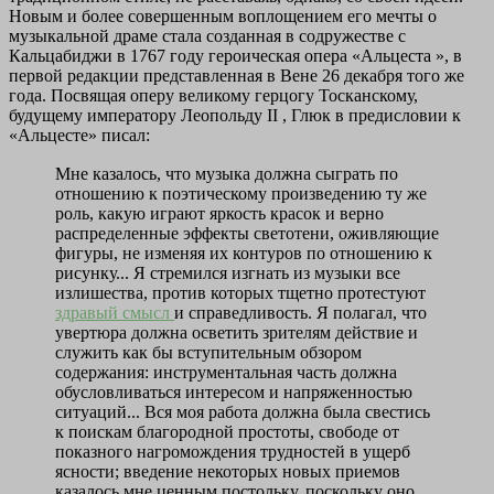
Новым и более совершенным воплощением его мечты о
музыкальной драме стала созданная в содружестве с
Кальцабиджи в 1767 году героическая опера «Альцеста », в
первой редакции представленная в Вене 26 декабря того же
года. Посвящая оперу великому герцогу Тосканскому,
будущему императору Леопольду II , Глюк в предисловии к
«Альцесте» писал:
Мне казалось, что музыка должна сыграть по
отношению к поэтическому произведению ту же
роль, какую играют яркость красок и верно
распределенные эффекты светотени, оживляющие
фигуры, не изменяя их контуров по отношению к
рисунку... Я стремился изгнать из музыки все
излишества, против которых тщетно протестуют
здравый смысл
и справедливость. Я полагал, что
увертюра должна осветить зрителям действие и
служить как бы вступительным обзором
содержания: инструментальная часть должна
обусловливаться интересом и напряженностью
ситуаций... Вся моя работа должна была свестись
к поискам благородной простоты, свободе от
показного нагромождения трудностей в ущерб
ясности; введение некоторых новых приемов
казалось мне ценным постольку, поскольку оно