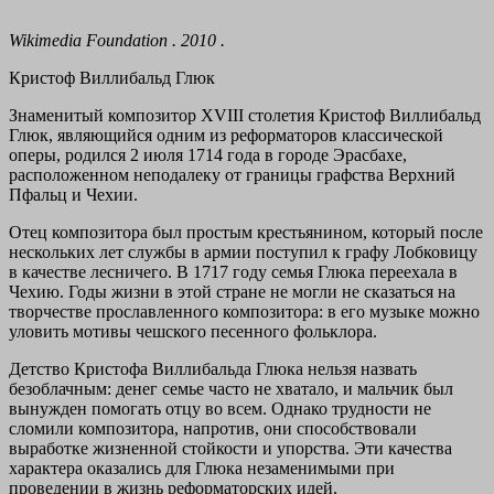
Wikimedia Foundation . 2010 .
Кристоф Виллибальд Глюк
Знаменитый композитор XVIII столетия Кристоф Виллибальд
Глюк, являющийся одним из реформаторов классической
оперы, родился 2 июля 1714 года в городе Эрасбахе,
расположенном неподалеку от границы графства Верхний
Пфальц и Чехии.
Отец композитора был простым крестьянином, который после
нескольких лет службы в армии поступил к графу Лобковицу
в качестве лесничего. В 1717 году семья Глюка переехала в
Чехию. Годы жизни в этой стране не могли не сказаться на
творчестве прославленного композитора: в его музыке можно
уловить мотивы чешского песенного фольклора.
Детство Кристофа Виллибальда Глюка нельзя назвать
безоблачным: денег семье часто не хватало, и мальчик был
вынужден помогать отцу во всем. Однако трудности не
сломили композитора, напротив, они способствовали
выработке жизненной стойкости и упорства. Эти качества
характера оказались для Глюка незаменимыми при
проведении в жизнь реформаторских идей.