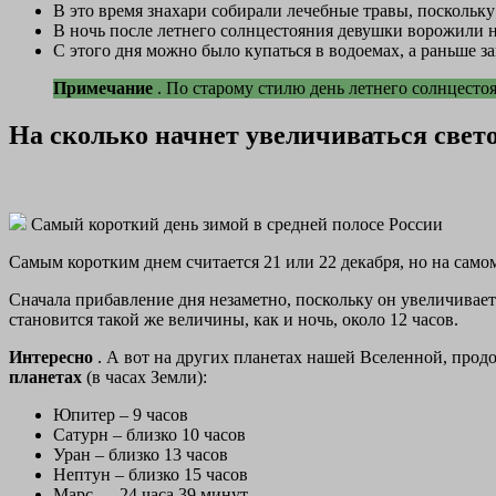
В это время знахари собирали лечебные травы, посколь
В ночь после летнего солнцестояния девушки ворожили н
С этого дня можно было купаться в водоемах, а раньше зап
Примечание
. По старому стилю день летнего солнцесто
На сколько начнет увеличиваться свето
Самый короткий день зимой в средней полосе России
Самым коротким днем считается 21 или 22 декабря, но на само
Сначала прибавление дня незаметно, поскольку он увеличивается
становится такой же величины, как и ночь, около 12 часов.
Интересно
. А вот на других планетах нашей Вселенной, прод
планетах
(в часах Земли):
Юпитер – 9 часов
Сатурн – близко 10 часов
Уран – близко 13 часов
Нептун – близко 15 часов
Марс — 24 часа 39 минут