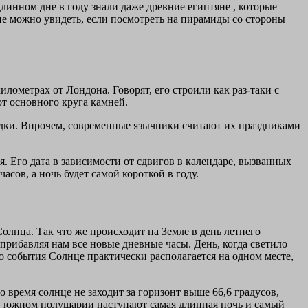
длинном дне в году знали даже древние египтяне , которые
ие можно увидеть, если посмотреть на пирамиды со стороны
ометрах от Лондона. Говорят, его строили как раз-таки с
от основного круга камней.
едки. Впрочем, современные язычники считают их праздниками
я. Его дата в зависимости от сдвигов в календаре, вызванных
часов, а ночь будет самой короткой в году.
лнца. Так что же происходит на Земле в день летнего
прибавляя нам все новые дневные часы. День, когда светило
о события Солнце практически располагается на одном месте,
 время солнце не заходит за горизонт выше 66,6 градусов,
в южном полушарии наступают самая длинная ночь и самый