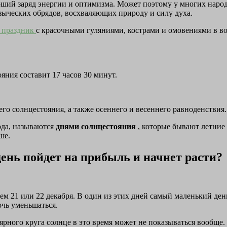
ший заряд энергии и оптимизма. Может поэтому у многих народ
языческих обрядов, восхваляющих природу и силу духа.
 праздник
с красочными гуляниями, кострами и омовениями в вод
яния составит 17 часов 30 минут.
его солнцестояния, а также осеннего и весеннего равноденствия.
ода, называются
днями солнцестояния
, которые бывают летние 
ше.
день пойдет на прибыль и начнет расти?
ем 21 или 22 декабря. В один из этих дней самый маленький ден
очь уменьшаться.
ярного круга солнце в это время может не показываться вообще.