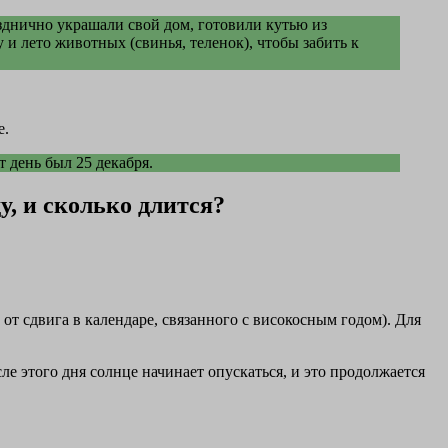
азднично украшали свой дом, готовили кутью из
 лето животных (свинья, теленок), чтобы забить к
е.
т день был 25 декабря.
у, и сколько длится?
 от сдвига в календаре, связанного с високосным годом). Для
ле этого дня солнце начинает опускаться, и это продолжается