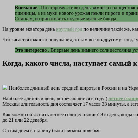
Внимание
. По старому стилю день зимнего солнцестоян
пшеницы, а из муки нового урожая пекли пироги и пряни
Святкам, и приготовить вкусные мясные блюда.
На уровне экватора день
круглый год
по величине такой же, как
Что касается южного полушария, то там все по-другому: когда 
Это интересно
. Впервые день зимнего солнцестояния уст
Когда, какого числа, наступает самый к
Наиболее длинный день средней широты в России и на Укр
Наиболее длинный день, встречающийся в году (
летнее солн
Москвы длительность дня составляет 17 часов 33 минуты, а зат
Как можно объяснить летнее солнцестояние? Это день, когда с
до 21 или 22 декабря.
С этим днем в старину были связаны поверья: