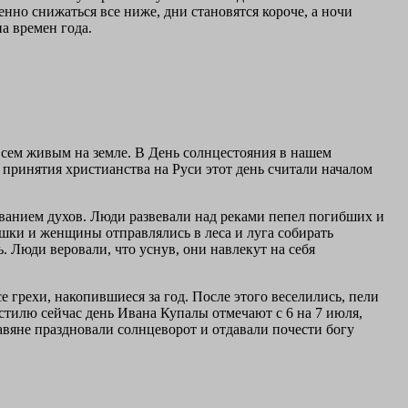
нно снижаться все ниже, дни становятся короче, а ночи
а времен года.
сем живым на земле. В День солнцестояния в нашем
о принятия христианства на Руси этот день считали началом
ованием духов. Люди развевали над реками пепел погибших и
шки и женщины отправлялись в леса и луга собирать
. Люди веровали, что уснув, они навлекут на себя
е грехи, накопившиеся за год. После этого веселились, пели
 стилю сейчас день Ивана Купалы отмечают с 6 на 7 июля,
авяне праздновали солнцеворот и отдавали почести богу