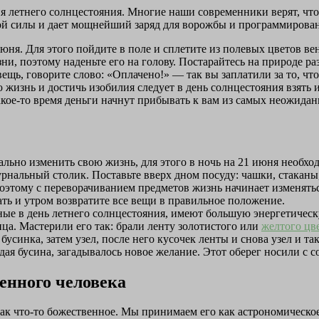
 летнего солнцестояния. Многие наши современники верят, что
ной силы и дает мощнейший заряд для ворожбы и программировани
ня. Для этого пойдите в поле и сплетите из полевых цветов вен
ни, поэтому наденьте его на голову. Постарайтесь на природе р
вещь, говорите слово: «Оплачено!» — так вы заплатили за то, ч
ю жизнь и достичь изобилия следует в день солнцестояния взять 
какое-то время деньги начнут прибывать к вам из самых неожида
льно изменить свою жизнь, для этого в ночь на 21 июня необхо
урнальный столик. Поставьте вверх дном посуду: чашки, стаканы
 поэтому с переворачиванием предметов жизнь начинает изменять
ать и утром возвратите все вещи в правильное положение.
нные в день летнего солнцестояния, имеют большую энергетичес
ица. Мастерили его так: брали ленту золотистого или
желтого цв
бусинка, затем узел, после него кусочек ленты и снова узел и та
ждая бусина, загадывалось новое желание. Этот оберег носили с 
енного человека
ак что-то божественное. Мы принимаем его как астрономическое 