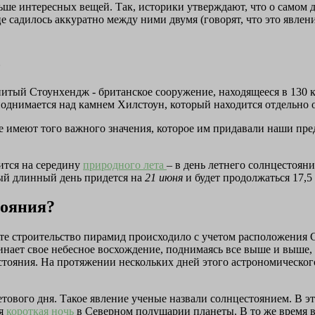
льше интересных вещей. Так, историки утверждают, что о самом 
 садилось аккуратно между ними двумя (говорят, что это явлен
ь
тый Стоунхендж - британское сооружение, находящееся в 130 кил
 поднимается над камнем Хилстоун, который находится отдельно 
е имеют того важного значения, которое им придавали наши пр
ится на середину
природного лета
– в день летнего солнцестояни
мый длинный день придется на
21 июня
и будет продолжаться 17,5 
тояния?
е строительство пирамид происходило с учетом расположения Со
нает свое небесное восхождение, поднимаясь все выше и выше, 
стояния. На протяжении нескольких дней этого астрономическог
ового дня. Такое явление ученые назвали солнцестоянием. В это
ая
короткая ночь
в Северном полушарии планеты. В то же время 