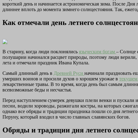
короткий день и начинается астрономическая зима. После Дня 
длиннее вплоть до момента зимнего солнцестояния. Так, ежего
Как отмечали день летнего солнцестоян
В старину, когда люди поклонялись
языческим богам
– Солнце 
полушарии начинался расцвет природы, поэтому люди верили, 
лета и отмечали праздник Ивана Купала.
Самый длинный день в
Древней Руси
начинали праздновать ещ
умерших воинов и просили духов о хорошем урожае в
текущем
лекарственные травы. В то время, когда день был самым длинны
всевозможные беды и несчастья.
Перед наступлением сумерек девушки плели венки и пускали их 
песни, водили хороводы, разжигали костры, на которых сжигал
однако все обряды и традиции праздника пошли со дня летнего
Перуну, который входил в число главных славянских богов.
Обряды и традиции дня летнего солнце