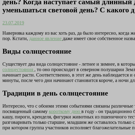
день? Когда наступает самый длинный де
уменьшаться световой день? С какого д
23.07.2019
Наверняка каждому из вас хоть раз, да было интересно, когда 
пор. Кстати,
данное явление
даже имеет свое собственное назва
Виды солнцестояние
Существует два вида солнцестояние - летнее и зимнее, в кото
солнцестояния
, то оно происходит в северном полушарии Земл
начинает расти. Соответственно, в этот же день наблюдается и 
минуты, после чего дни начинают становится короче, а ночи дл
Традиции в день солнцестояние
Интересно, что с обоими этими событиями связаны различные 
посвященный самому
короткому дню
в году - он традиционно 
кашу, пироги, кренделя, фигурки животных из пшеничного тест
разговаривать только старшие, младшим же оставалось только с
при котором группа участников исполняет благожелательные пес