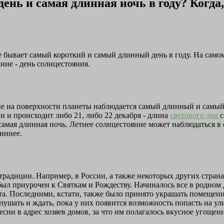
нь и самая длинная ночь в году? Когда,
же бывает самый короткий и самый длинный день в году. На самом
ние - день солнцестояния.
рые на поверхности планеты наблюдается самый длинный и самый
и и происходит либо 21, либо 22 декабря - длина
светового дня
с
самая длинная ночь. Летнее солнцестояние может наблюдаться в о
иннее.
традиции. Например, в России, а также некоторых других стран
был приурочен к Святкам и Рождеству. Начиналось все в родном д
а. Последними, кстати, также было принято украшать помещения
лушать и ждать, пока у них появится возможность попасть на ули
ни в адрес хозяев домов, за что им полагалось вкусное угощени