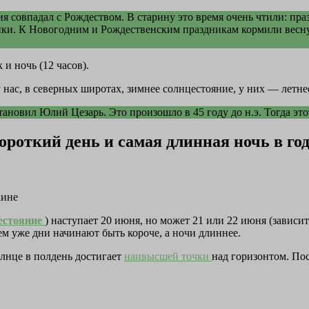
ия совпадал с Рождеством. В старину это время очень чтили: пр
ки. К Новогодним и Рождественским праздникам кормили весну и
 и ночь (12 часов).
у нас, в северных широтах, зимнее солнцестояние, у них — летне
ановил Юлий Цезарь. Это произошло в 45 году до н.э. Тогда это
ороткий день и самая длинная ночь в год
аине
цестояние
) наступает 20 июня, но может 21 или 22 июня (зависит
ем уже дни начинают быть короче, а ночи длиннее.
олнце в полдень достигает
наивысшей точки
над горизонтом. Пос