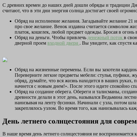
С древних времен до наших дней дошли обряды и традиции Дня
считают, что в эти дни энергия солнца достигает своей огром
Обряд на исполнение желания. Загадывайте желание 21 ию
про свое желание. Венок издавна считается символом жиз
платок, кошелек, любой предмет одежды. Бросая в огонь 
Обряд на деньги. Чтобы привлечь
денежный поток
в сво
дверной проем
входной двери
. Вы увидите, как спустя 
Обряд на жизненные перемены. Если вы захотели кардина
Переверните легкие предметы мебели: стулья, пуфики, ж
обряд, думайте, что вся жизнь находится в ваших руках,
начнется с новым днем!». После этого идите спокойно сп
Обряд на создание оберега. Обереги и талисманы, созда
древности делали в этот день, назывался Ведьмина лестн
нанизывая на ленту бусинки. Начинали с узла, потом шла 
закреплялось узлом. Во время того, как нанизывалась ка
День летнего солнцестояния для соврем
В наше время день летнего солнцестояния не воспринимается к