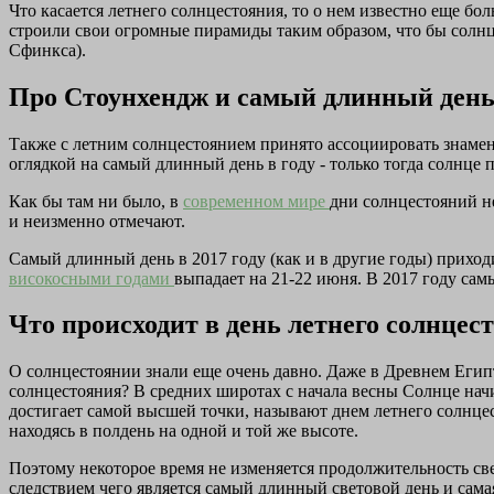
Что касается летнего солнцестояния, то о нем известно еще бо
строили свои огромные пирамиды таким образом, что бы солнце
Сфинкса).
Про Стоунхендж и самый длинный ден
Также с летним солнцестоянием принято ассоциировать знамени
оглядкой на самый длинный день в году - только тогда солнце
Как бы там ни было, в
современном мире
дни солнцестояний н
и неизменно отмечают.
Самый длинный день в 2017 году (как и в другие годы) приход
високосными годами
выпадает на 21-22 июня. В 2017 году са
Что происходит в день летнего солнцес
О солнцестоянии знали еще очень давно. Даже в Древнем Египт
солнцестояния? В средних широтах с начала весны Солнце начи
достигает самой высшей точки, называют днем летнего солнце
находясь в полдень на одной и той же высоте.
Поэтому некоторое время не изменяется продолжительность свет
следствием чего является самый длинный световой день и сам