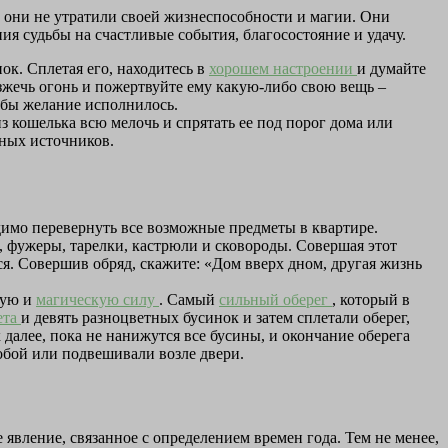
 они не утратили своей жизнеспособности и магии. Они
я судьбы на счастливые события, благосостояние и удачу.
ок. Сплетая его, находитесь в
хорошем настроении
и думайте
азжечь огонь и пожертвуйте ему какую-либо свою вещь –
тобы желание исполнилось.
из кошелька всю мелочь и спрятать ее под порог дома или
нных источников.
димо перевернуть все возможные предметы в квартире.
, фужеры, тарелки, кастрюли и сковороды. Совершая этот
ся. Совершив обряд, скажите: «Дом вверх дном, другая жизнь
кую и
магическую силу
. Самый
сильный оберег
, который в
ета
и девять разноцветных бусинок и затем сплетали оберег,
к далее, пока не нанижутся все бусины, и окончание оберега
собой или подвешивали возле двери.
явление, связанное с определением времен года. Тем не менее,