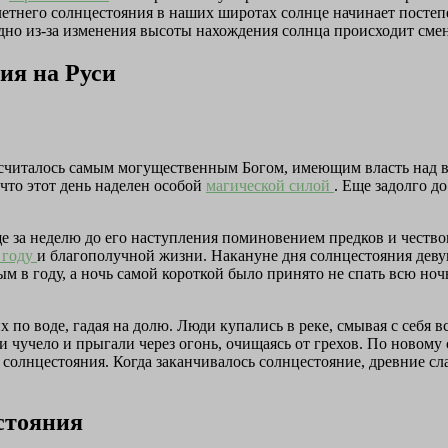
летнего солнцестояния в наших широтах солнце начинает постепе
дно из-за изменения высоты нахождения солнца происходит смен
ия на Руси
считалось самым могущественным Богом, имеющим власть над в
что этот день наделен особой
магической силой
. Еще задолго д
е за неделю до его наступления поминовением предков и честв
 году
и благополучной жизни. Накануне дня солнцестояния деву
м в году, а ночь самой короткой было принято не спать всю ночь
по воде, гадая на долю. Люди купались в реке, смывая с себя вс
и чучело и прыгали через огонь, очищаясь от грехов. По новому
 солнцестояния. Когда заканчивалось солнцестояние, древние сл
стояния