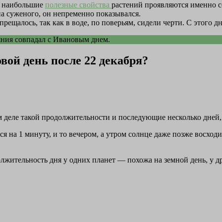
ку наибольшие
полезные свойства
растений проявляются именно с
а суженого, он непременно показывался.
рещалось, так как в воде, по поверьям, сидели черти. С этого д
яния совпадал с Ивановым днем.
вой день после 22 декабря?
м деле такой продолжительности и последующие несколько дней, 
 на 1 минуту, и то вечером, а утром солнце даже позже восходит
олжительность дня у одних планет — похожа на земной день, у д