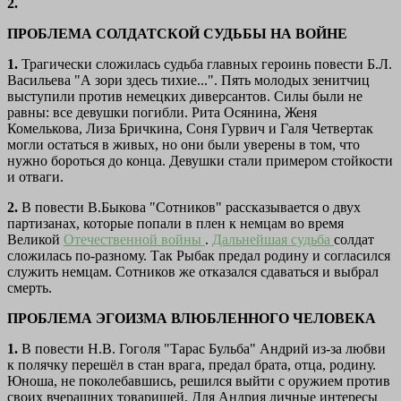
2.
ПРОБЛЕМА СОЛДАТСКОЙ СУДЬБЫ НА ВОЙНЕ
1.
Трагически сложилась судьба главных героинь повести Б.Л.
Васильева "А зори здесь тихие...". Пять молодых зенитчиц
выступили против немецких диверсантов. Силы были не
равны: все девушки погибли. Рита Осянина, Женя
Комелькова, Лиза Бричкина, Соня Гурвич и Галя Четвертак
могли остаться в живых, но они были уверены в том, что
нужно бороться до конца. Девушки стали примером стойкости
и отваги.
2.
В повести В.Быкова "Сотников" рассказывается о двух
партизанах, которые попали в плен к немцам во время
Великой
Отечественной войны
.
Дальнейшая судьба
солдат
сложилась по-разному. Так Рыбак предал родину и согласился
служить немцам. Сотников же отказался сдаваться и выбрал
смерть.
ПРОБЛЕМА ЭГОИЗМА ВЛЮБЛЕННОГО ЧЕЛОВЕКА
1.
В повести Н.В. Гоголя "Тарас Бульба" Андрий из-за любви
к полячку перешёл в стан врага, предал брата, отца, родину.
Юноша, не поколебавшись, решился выйти с оружием против
своих вчерашних товарищей. Для Андрия личные интересы