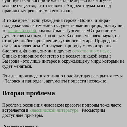
чувствует? Он воспринимает старое дерево как могучее,
мудрое существо, что заставляет Андрея задуматься над
правильным решением в его жизни.
В то же время, если убеждения героев «Войны и мира»
поддерживают возможность существования природной души,
то
главный герой
романа Ивана Тургенева «Отцы и дети»
думает совсем иначе. Поскольку Базаров - человек науки, он
отрицает любое проявление духовного в мире. Природа не
стала исключением. Он изучает природу с точки зрения
биологии, физики, химии и других
естественных наук
.
Однако природное богатство не вселяет никакой веры в
Базарова - это лишь интерес к окружающему миру, который не
будет меняться.
Эти два произведения отлично подойдут для раскрытия темы
«Человек и природа», аргументы привести несложно.
Вторая проблема
Проблема осознания человеком красоты природы тоже часто
встречается в
классической литературе
. Рассмотрим
доступные примеры.