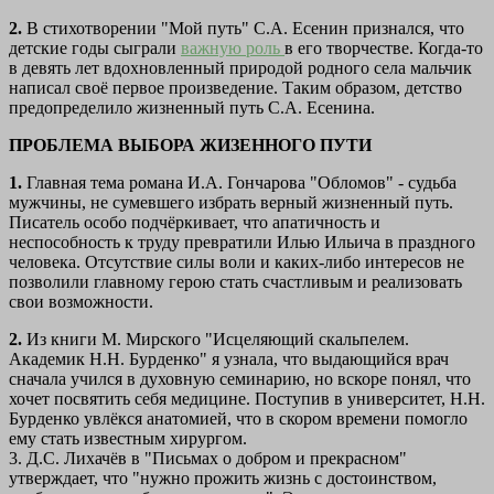
2.
В стихотворении "Мой путь" С.А. Есенин признался, что
детские годы сыграли
важную роль
в его творчестве. Когда-то
в девять лет вдохновленный природой родного села мальчик
написал своё первое произведение. Таким образом, детство
предопределило жизненный путь С.А. Есенина.
ПРОБЛЕМА ВЫБОРА ЖИЗЕННОГО ПУТИ
1.
Главная тема романа И.А. Гончарова "Обломов" - судьба
мужчины, не сумевшего избрать верный жизненный путь.
Писатель особо подчёркивает, что апатичность и
неспособность к труду превратили Илью Ильича в праздного
человека. Отсутствие силы воли и каких-либо интересов не
позволили главному герою стать счастливым и реализовать
свои возможности.
2.
Из книги М. Мирского "Исцеляющий скальпелем.
Академик Н.Н. Бурденко" я узнала, что выдающийся врач
сначала учился в духовную семинарию, но вскоре понял, что
хочет посвятить себя медицине. Поступив в университет, Н.Н.
Бурденко увлёкся анатомией, что в скором времени помогло
ему стать известным хирургом.
3. Д.С. Лихачёв в "Письмах о добром и прекрасном"
утверждает, что "нужно прожить жизнь с достоинством,