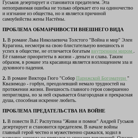
Гуськов дезертирует и становится предателем. Эта
непоправимая ошибка не только обрекает его на одиночество
и изгнание из общества, но и является причиной
самоубийства жены Настёны.
ПРОБЛЕМА ОБМАНЧИВОСТИ ВНЕШНЕГО ВИДА
1.
В романе Льва Николаевича Толстого "Война и мир" Элен
Курагина, несмотря на свою блистательную внешность и
успех в обществе, не отличается богатым
внутренним миром
.
Её главные приоритеты в жизни - деньги и слава. Таким
образом, в романе эта красавица является воплощением зла и
духовного падения.
2.
В романе Виктора Гюго "Собор
Парижской Богоматери
"
Квазимодо - горбун, преодолевший немало трудностей на
протяжении жизни. Внешность главного героя совершенно
неприглядна, но за ней скрывается благородная и прекрасная
душа, способная искренне любить.
ПРОБЛЕМА ПРЕДАТЕЛЬСТВА НА ВОЙНЕ
1.
В повести В.Г. Распутина "Живи и помни" Андрей Гуськов
дезертирует и становится предателем. В начале войны
главный герой честно и мужественно сражался, ходил в
разведку, никогда не прятался за спинами товарищей. Однако