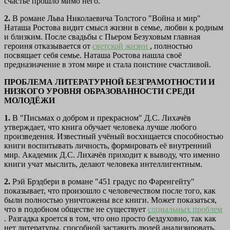
счастье прошло мимо него.
2.
В романе Льва Николаевича Толстого "Война и мир"
Наташа Ростова видит смысл жизни в семье, любви к родным
и близким. После свадьбы с Пьером Безуховым главная
героиня отказывается от
светской жизни
, полностью
посвящает себя семье. Наташа Ростова нашла своё
предназначение в этом мире и стала поистине счастливой.
ПРОБЛЕМА ЛИТЕРАТУРНОЙ БЕЗГРАМОТНОСТИ И
НИЗКОГО УРОВНЯ ОБРАЗОВАННОСТИ СРЕДИ
МОЛОДЁЖИ
1.
В "Письмах о добром и прекрасном" Д.С. Лихачёв
утверждает, что книга обучает человека лучше любого
произведения. Известный учёный восхищается способностью
книги воспитывать личность, формировать её внутренний
мир. Академик Д.С. Лихачёв приходит к выводу, что именно
книги учат мыслить, делают человека интеллигентным.
2.
Рэй Брэдбери в романе "451 градус по Фаренгейту"
показывает, что произошло с человечеством после того, как
были полностью уничтожены все книги. Может показаться,
что в подобном обществе не существует
социальных проблем
. Разгадка кроется в том, что оно просто бездуховно, так как
нет литературы, способной заставить людей анализировать,