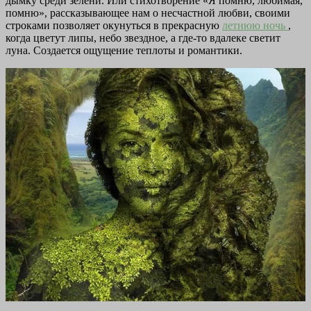
дымку среди зелени. Или стихотворение «Я помню, любимая,
помню», рассказывающее нам о несчастной любви, своими
строками позволяет окунуться в прекрасную
летнюю ночь
,
когда цветут липы, небо звездное, а где-то вдалеке светит
луна. Создается ощущение теплоты и романтики.