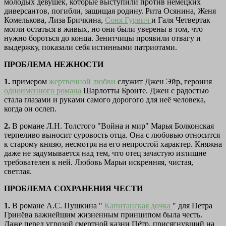
молодых девушек, которые выступили против немецких
диверсантов, погибли, защищая родину. Рита Осянина, Женя
Комелькова, Лиза Бричкина,
Соня Гурвич
и Галя Четвертак
могли остаться в живых, но они были уверены в том, что
нужно бороться до конца. Зенитчицы проявили отвагу и
выдержку, показали себя истинными патриотами.
ПРОБЛЕМА НЕЖНОСТИ
1.
примером
жертвенной любви
служит Джен Эйр, героиня
одноименного романа
Шарлотты Бронте. Джен с радостью
стала глазами и руками самого дорогого для неё человека,
когда он ослеп.
2.
В романе Л.Н. Толстого "Война и мир" Марья Болконская
терпеливо выносит суровость отца. Она с любовью относится
к старому князю, несмотря на его непростой характер. Княжна
даже не задумывается над тем, что отец зачастую излишне
требователен к ней. Любовь Марьи искренняя, чистая,
светлая.
ПРОБЛЕМА СОХРАНЕНИЯ ЧЕСТИ
1.
В романе А.С. Пушкина "
Капитанская дочка
" для Петра
Гринёва важнейшим жизненным принципом была честь.
Даже перед угрозой смертной казни Пётр, присягнувший на