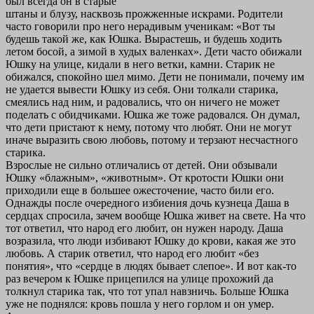
был всегда он в старые
штаны и блузу, насквозь прожженные искрами. Родители
часто говорили про него нерадивым ученикам: «Вот ты
будешь такой же, как Юшка. Вырастешь, и будешь ходить
летом босой, а зимой в худых валенках». Дети часто обижали
Юшку на улице, кидали в него ветки, камни. Старик не
обижался, спокойно шел мимо. Дети не понимали, почему им
не удается вывести Юшку из себя. Они толкали старика,
смеялись над ним, и радовались, что он ничего не может
поделать с обидчиками. Юшка же тоже радовался. Он думал,
что дети пристают к нему, потому что любят. Они не могут
иначе выразить свою любовь, потому и терзают несчастного
старика.
Взрослые не сильно отличались от детей. Они обзывали
Юшку «блажным», «животным». От кротости Юшки они
приходили еще в большее ожесточение, часто били его.
Однажды после очередного избиения дочь кузнеца Даша в
сердцах спросила, зачем вообще Юшка живет на свете. На что
тот ответил, что народ его любит, он нужен народу. Даша
возразила, что люди избивают Юшку до крови, какая же это
любовь. А старик ответил, что народ его любит «без
понятия», что «сердце в людях бывает слепое». И вот как-то
раз вечером к Юшке прицепился на улице прохожий да
толкнул старика так, что тот упал навзничь. Больше Юшка
уже не поднялся: кровь пошла у него горлом и он умер.