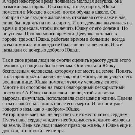
А через некоторое время появилась молодая девушка, она
разыскивала старика. Оказалось, что ее, сироту, Юшка
поместил в Москве в семью, потом обучал в школе. Он
собирал свое скудное жалованье, отказывая себе даже в чае,
лишь бы поднять на ноги сироту. И вот девушка выучилась на
врача и приехала, чтобы вылечить Юшку от его болезни. Но
не успела. Прошло много времени. Девушка осталась в
городе, где жил Юшка, работала врачом в больнице, всегда
всем помогала и никогда не брала денег за лечение. И все
называли ее дочерью доброго Юшки.
Так в свое время люди не смогли оценить красоту души этого
человека, сердце их было слепым. Они считали Юшку
бесполезным человеком, которому нет места на земле. Понять,
что старик прожил жизнь не зря, они смогли, лишь узнав о его
воспитаннице. Юшка помогал чужому человеку, сироте.
Многие ли способны на такой благородный бескорыстный
поступок? А Юшка копил свои гроши, чтобы девочка
выросла, выучилась, использовала свой шанс в жизни. Пелена
с глаз людей спала лишь после его смерти. И вот они уже
говорят о нем, как о «добром» Юшке.
Автор призывает нас не черстветь, не ожесточаться сердцем.
Пусть наше сердце «видит» необходимость каждого человека
на земле. Ведь все люди имеют право на жизнь, а Юшка еще и
доказал, что прожил ее не зря.