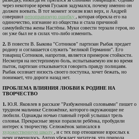
через некоторое время Гуськов задумался, почему именно он
должен воевать. В тот момент эгоизм взял верх, и Андрей
совершил
непоправимую ошибку
, которая обрекла его на
одиночество, изгнание из общества и стала причиной
самоубийства жены Настёны. Муки совести терзали героя, но
он уже был не в силах что-либо изменить.
2.
В повести В. Быкова "Сотников" партизан Рыбак предает
родину и соглашается служить "великой Германии". Его
товарищ Сотников, напротив, является примером стойкости.
Несмотря на нестерпимую боль, испытываемую им во время
пыток, партизан отказывается говорить правду полицаям.
Рыбак осознает низость своего поступка, хочет бежать, но
понимает, что дороги назад нет.
ПРОБЛЕМА ВЛИЯНИЯ ЛЮБВИ К РОДИНЕ НА
ТВОРЧЕСТВО
1.
Ю.Я. Яковлев в рассказе "Разбуженный соловьями" пишет о
трудном мальчике Селюжёнке, которого окружающие не
любили. Однажды ночью главный герой услышал трель
соловья. Прекрасные звуки поразили ребёнка, пробудили
интерес к творчеству. Селюжёнок записался в
художественную школу
, и с тех пор отношение взрослых к
нему изменилось. Автор убеждает читателя, что природа