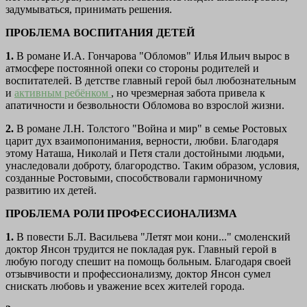
задумываться, принимать решения.
ПРОБЛЕМА ВОСПИТАНИЯ ДЕТЕЙ
1.
В романе И.А. Гончарова "Обломов" Илья Ильич вырос в
атмосфере постоянной опеки со стороны родителей и
воспитателей. В детстве главный герой был любознательным
и
активным ребёнком
, но чрезмерная забота привела к
апатичности и безвольности Обломова во взрослой жизни.
2.
В романе Л.Н. Толстого "Война и мир" в семье Ростовых
царит дух взаимопонимания, верности, любви. Благодаря
этому Наташа, Николай и Петя стали достойными людьми,
унаследовали доброту, благородство. Таким образом, условия,
созданные Ростовыми, способствовали гармоничному
развитию их детей.
ПРОБЛЕМА РОЛИ ПРОФЕССИОНАЛИЗМА
1.
В повести Б.Л. Васильева "Летят мои кони..." смоленский
доктор Янсон трудится не покладая рук. Главный герой в
любую погоду спешит на помощь больным. Благодаря своей
отзывчивости и профессионализму, доктор Янсон сумел
снискать любовь и уважение всех жителей города.