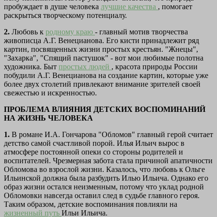
пробуждает в душе человека
лучшие качества
, помогает
раскрыться творческому потенциалу.
2.
Любовь к
родному краю
- главный мотив творчества
живописца А.Г. Венецианова. Его кисти принадлежит ряд
картин, посвященных жизни простых крестьян. "Жнецы",
"Захарка", "Спящий пастушок" - вот мои любимые полотна
художника. Быт
простых людей
, красота природы России
побудили А.Г. Венецианова на создание картин, которые уже
более двух столетий привлекают внимание зрителей своей
свежестью и искренностью.
ПРОБЛЕМА ВЛИЯНИЯ ДЕТСКИХ ВОСПОМИНАНИЙ
НА ЖИЗНЬ ЧЕЛОВЕКА
1.
В романе И.А. Гончарова "Обломов" главный герой считает
детство самой счастливой порой. Илья Ильич вырос в
атмосфере постоянной опеки со стороны родителей и
воспитателей. Чрезмерная забота стала причиной апатичности
Обломова во взрослой жизни. Казалось, что любовь к Ольге
Ильинской должна была разбудить Илью Ильича. Однако его
образ жизни остался неизменным, потому что уклад родной
Обломовки навсегда оставил след в судьбе главного героя.
Таким образом, детские воспоминания повлияли на
жизненный путь
Ильи Ильича.