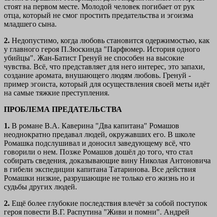
стоят на первом месте. Молодой человек погибает от рук
отца, который не смог простить предательства и эгоизма
младшего сына.
2.
Недопустимо, когда любовь становится одержимостью, как
у главного героя П.Зюскинда "Парфюмер. История одного
убийцы". Жан-Батист Гренуй не способен на высокие
чувства. Всё, что представляет для него интерес, это запахи,
создание аромата, внушающего людям любовь. Гренуй -
пример эгоиста, который для осуществления своей меты идёт
на самые тяжкие преступления.
ПРОБЛЕМА ПРЕДАТЕЛЬСТВА
1.
В романе В.А. Каверина "Два капитана" Ромашов
неоднократно предавал людей, окружавших его. В школе
Ромашка подслушивал и доносил заведующему всё, что
говорили о нем. Позже Ромашов дошёл до того, что стал
собирать сведения, доказывающие вину Николая Антоновича
в гибели экспедиции капитана Татаринова. Все действия
Ромашки низкие, разрушающие не только его жизнь но и
судьбы других людей.
2.
Ещё более глубокие последствия влечёт за собой поступок
героя повести В.Г. Распутина "Живи и помни". Андрей