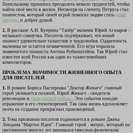
Попельскому пришлось преодолеть немало трудностей, чтобы
найти своё место в жизни. Несмотря на слепоту, Петрусь стал
пианистом, который своей игрой помогал людям стать
чище
сердцем
и добрее душой.
2.
В рассказе А.И. Куприна "Тапёр" мальчик Юрий Агазаров -
музыкант-самоучка. Писатель подчёркивает, что юный
пианист удивительно талантлив и трудолюбив. Одаренность
мальчика не остаётся незамеченной. Его игра поразила
знаменитого пианиста Антона Рубинштейна. Так Юрий стал
известен всей России как один из талантливейших
композиторов.
ПРОБЛЕМА ЗНАЧИМОСТИ ЖИЗНЕННОГО ОПЫТА
ДЛЯ ПИСАТЕЛЕЙ
1.
В романе Бориса Пастернака "Доктор Живаго" главный
герой увлекается поэзией. Юрий Живаго - свидетель
революции и
гражданской войны
. Эти события находят
отражение в его стихотворений. Так сама жизнь вдохновляет
поэта на создание прекрасных произведений.
2.
Тема призвания писателя поднимается в романе Джека
Лондона "Мартин Иден". Главный герой - матрос, который на
протяжении многих лет занимался тяжелым физическим