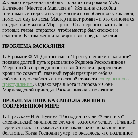
2.
Самоотверженная любовь - одна из тем романа М.А.
Булгакова "Мастер и Маргарита". Женщина способна
принимать интересы и устремления возлюбленного, как свои,
помогает ему во всем. Мастер пишет роман - и это становится
содержанием жизни Маргариты. Она переписывает набело
готовые главы, старается, чтобы мастер был спокоен и
счастлив. В этом женщина видит своё предназначение.
ПРОБЛЕМА РАСКАЯНИЯ
1.
В романе Ф.М. Достоевского "Преступление и наказание"
показан долгий путь к раскаянию Родиона Раскольникова.
Уверенный в справедливости своей теории "разрешения
крови по совести", главный герой презирает себя за
собственную слабость и не осознаёт тяжести
совершенного
преступления
. Однако вера в Бога и любовь к Соне
Мармеладовой приводят Раскольникова к покаянию.
ПРОБЛЕМА ПОИСКА СМЫСЛА ЖИЗНИ В
СОВРЕМЕННОМ МИРЕ
1.
В рассказе И.А. Бунина "Господин из Сан-Франциско"
американский миллионер служил "золотому тельцу". Главный
герой считал, что смысл жизни заключается в накоплении
богатства. Когда Господин умер, то оказалось, что подлинное