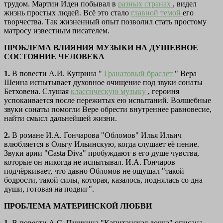
трудом. Мартин Иден побывал в
разных странах
, видел
жизнь простых людей. Всё это стало
главной темой
его
творчества. Так жизненный опыт позволил стать простому
матросу известным писателем.
ПРОБЛЕМА ВЛИЯНИЯ МУЗЫКИ НА ДУШЕВНОЕ
СОСТОЯНИЕ ЧЕЛОВЕКА
1.
В повести А.И. Куприна "
Гранатовый браслет
" Вера
Шеина испытывает духовное очищение под звуки сонаты
Бетховена. Слушая
классическую музыку
, героиня
успокаивается после пережитых ею испытаний. Волшебные
звуки сонаты помогли Вере обрести внутреннее равновесие,
найти смысл дальнейшей жизни.
2.
В романе И.А. Гончарова "Обломов" Илья Ильич
влюбляется в Ольгу Ильинскую, когда слушает её пение.
Звуки арии "Casta Diva" пробуждают в его душе чувства,
которые он никогда не испытывал. И.А. Гончаров
подчёркивает, что давно Обломов не ощущал "такой
бодрости, такой силы, которая, казалось, поднялась со дна
души, готовая на подвиг".
ПРОБЛЕМА МАТЕРИНСКОЙ ЛЮБВИ
1.
В повести А.С. Пушкина "Капитанская дочка" описана