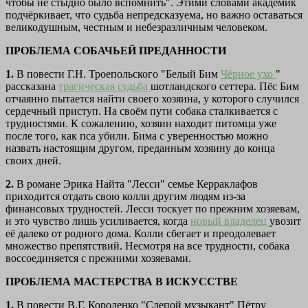
чтобы не стыдно было вспомнить". Этими словами академик
подчёркивает, что судьба непредсказуема, но важно оставаться
великодушным, честным и небезразличным человеком.
ПРОБЛЕМА СОБАЧЬЕЙ ПРЕДАННОСТИ
1.
В повести Г.Н. Троепольского "Белый Бим
Чёрное ухо
"
рассказана
трагическая судьба
шотландского сеттера. Пёс Бим
отчаянно пытается найти своего хозяина, у которого случился
сердечный приступ. На своём пути собака сталкивается с
трудностями. К сожалению, хозяин находит питомца уже
после того, как пса убили. Бима с уверенностью можно
назвать настоящим другом, преданным хозяину до конца
своих дней.
2.
В романе Эрика Найта "Лесси" семье Керраклафов
приходится отдать свою колли другим людям из-за
финансовых трудностей. Лесси тоскует по прежним хозяевам,
и это чувство лишь усиливается, когда
новый владелец
увозит
её далеко от родного дома. Колли сбегает и преодолевает
множество препятствий. Несмотря на все трудности, собака
воссоединяется с прежними хозяевами.
ПРОБЛЕМА МАСТЕРСТВА В ИСКУССТВЕ
1.
В повести В.Г. Короленко "Слепой музыкант" Пётру