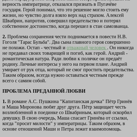
верность императрице, отказался признать в Пугачёве
государя. Герой понимал, что это решение могло стоить ему
жизни, но чувство долга взяло верх над страхом. Алексей
Швабрин, напротив, совершил предательство и потерял
собственное достоинство, когда перешел в стан самозванца.
2.
Проблема сохранения чести поднимается в повести Н.В.
Гоголя "Тарас Бульба". Два сына главного героя совершенно
не похожи. Остап - честный и
отважный человек
. Он никогда
не предавал своих товарищей и погиб, как герой. Андрий -
романтическая натура. Ради любви к полячке он предаёт
родину. Личные интересы у него на первом плане. Андрий
умирает от рук отца, который не смог простить предательства.
Таким образом, всегда нужно оставаться честным прежде
всего с самим собой.
ПРОБЛЕМА ПРЕДАННОЙ ЛЮБВИ
1.
В романе А.С. Пушкина "Капитанская дочка" Пётр Гринёв
и Маша Миронова любят друг друга. Пётр защищает честь
возлюбленной в поединке со Швабриным, который оскорбил
девушку. В свою очередь, Маша спасает Гринёва от ссылки,
когда "просит милости" у императрицы. Таким образом, в
основе отношений Маши и Петра лежит взаимопомощь.