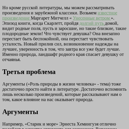
Но кроме русской литературы, мы можем рассматривать
произведения и зарубежной классики. Возьмем
известное
произведение
Маргарет Митчелл «
Унесенные ветром
».
Эпизод книги, когда Скарлетт, пройдя
долгий путь
домой,
видит родные поля, пусть и заросшие, но такие близкие, такие
плодородные земли! Что чувствует девушка? Она внезапно
перестает быть беспокойной, она перестает чувствовать
усталость. Новый прилив сил, возникновение надежды на
лучшее, уверенность в том, что завтра все уже будет лучше.
Именно природа, ландшафт родного края спасает девушку от
отчаянья.
Третья проблема
Аргументы («Роль природы в жизни человека» - тема) тоже
достаточно просто найти в литературе. Достаточно вспомнить
лишь несколько произведений, которые рассказывают нам о
том, какое влияние на нас оказывает природа.
Аргументы
Например, «Старик и море» Эрнеста Хемингуэя отлично