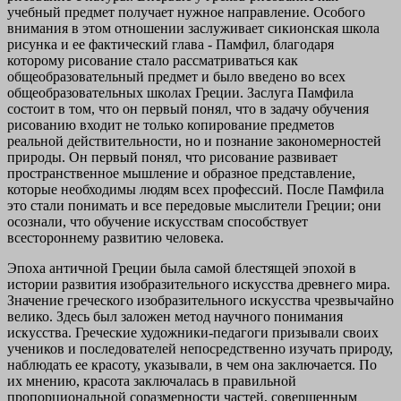
учебный предмет получает нужное направление. Особого
внимания в этом отношении заслуживает сикионская школа
рисунка и ее фактический глава - Памфил, благодаря
которому рисование стало рассматриваться как
общеобразовательный предмет и было введено во всех
общеобразовательных школах Греции. Заслуга Памфила
состоит в том, что он первый понял, что в задачу обучения
рисованию входит не только копирование предметов
реальной действительности, но и познание закономерностей
природы. Он первый понял, что рисование развивает
пространственное мышление и образное представление,
которые необходимы людям всех профессий. После Памфила
это стали понимать и все передовые мыслители Греции; они
осознали, что обучение искусствам способствует
всестороннему развитию человека.
Эпоха античной Греции была самой блестящей эпохой в
истории развития изобразительного искусства древнего мира.
Значение греческого изобразительного искусства чрезвычайно
велико. Здесь был заложен метод научного понимания
искусства. Греческие художники-педагоги призывали своих
учеников и последователей непосредственно изучать природу,
наблюдать ее красоту, указывали, в чем она заключается. По
их мнению, красота заключалась в правильной
пропорциональной соразмерности частей, совершенным