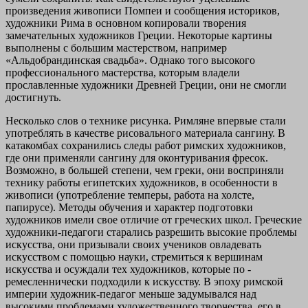
произведения живописи Помпеи и сообщения историков,
художники Рима в основном копировали творения
замечательных художников Греции. Некоторые картины
выполнены с большим мастерством, например
«Альдобрандинская свадьба». Однако того высокого
профессионального мастерства, которым владели
прославленные художники Древней Греции, они не смогли
достигнуть.
Несколько слов о технике рисунка. Римляне впервые стали
употреблять в качестве рисовального материала сангину. В
катакомбах сохранились следы работ римских художников,
где они применяли сангину для оконтуривания фресок.
Возможно, в большей степени, чем греки, они восприняли
технику работы египетских художников, в особенности в
живописи (употребление темперы, работа на холсте,
папирусе). Методы обучения и характер подготовки
художников имели свое отличие от греческих школ. Греческие
художники-педагоги старались разрешить высокие проблемы
искусства, они призывали своих учеников овладевать
искусством с помощью науки, стремиться к вершинам
искусства и осуждали тех художников, которые по -
ремесленнически подходили к искусству. В эпоху римской
империи художник-педагог меньше задумывался над
высокими проблемами художественного творчества, его в