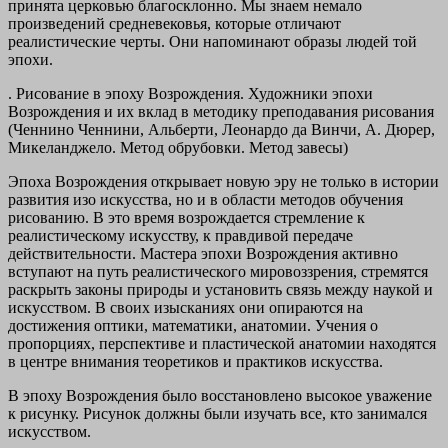
принята церковью благосклонно. Мы знаем немало
произведений средневековья, которые отличают
реалистические черты. Они напоминают образы людей той
эпохи.
.
Рисование в эпоху Возрождения. Художники эпохи
Возрождения и их вклад в методику преподавания рисования
(Ченнино Ченнини, Альберти, Леонардо да Винчи, А. Дюрер,
Микеланджело. Метод обрубовки. Метод завесы)
Эпоха Возрождения открывает новую эру не только в истории
развития изо искусства, но и в области методов обучения
рисованию. В это время возрождается стремление к
реалистическому искусству, к правдивой передаче
действительности. Мастера эпохи Возрождения активно
вступают на путь реалистического мировоззрения, стремятся
раскрыть законы природы и установить связь между наукой и
искусством. В своих изысканиях они опираются на
достижения оптики, математики, анатомии. Учения о
пропорциях, перспективе и пластической анатомии находятся
в центре внимания теоретиков и практиков искусства.
В эпоху Возрождения было восстановлено высокое уважение
к рисунку. Рисунок должны были изучать все, кто занимался
искусством.