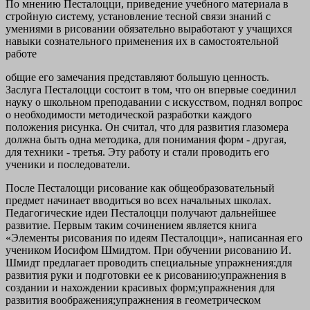
По мнению Песталоцци, приведение учебного материала в
стройную систему, установление тесной связи знаний с
умениями в рисовании обязательно выработают у учащихся
навыки сознательного применения их в самостоятельной
работе
общие его замечания представляют большую ценность.
Заслуга Песталоцци состоит в том, что он впервые соединил
науку о школьном преподавании с искусством, поднял вопрос
о необходимости методической разработки каждого
положения рисунка. Он считал, что для развития глазомера
должна быть одна методика, для понимания форм - другая,
для техники - третья. Эту работу и стали проводить его
ученики и последователи.
После Песталоцци рисование как общеобразовательный
предмет начинает вводиться во всех начальных школах.
Педагогические идеи Песталоцци получают дальнейшее
развитие. Первым таким сочинением является книга
«Элементы рисования по идеям Песталоцци», написанная его
учеником Иосифом Шмидтом. При обучении рисованию И.
Шмидт предлагает проводить специальные упражнения:для
развития руки и подготовки ее к рисованию;упражнения в
создании и нахождении красивых форм;упражнения для
развития воображения;упражнения в геометрическом