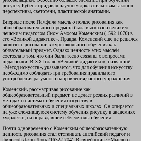
рисунку Рубенс придавал научным доказательствам законов
перспективы, светотени, пластической анатомии.
Впервые после Памфила мысль о пользе рисования как
общеобразовательного предмета была высказана великим
чешским педагогом Яном Амосом Коменским (1592-1670) в
его «Великой дидактике». Правда, Коменский еще не решался
включить рисование в курс школьного обучения как
обязательный предмет. Однако ценность этих мыслей
состояла в том, что они были тесно связаны с вопросами
педагогики. В XXI главе «Великой дидактики», названной
«Метод искусств», указывается, что для обучения искусству
необходимо соблюдать три требования:правильного
употребления;разумного направления;частого упражнения.
Коменский, рассматривая рисование как
общеобразовательный предмет, не делает резких различий в
методах и системах обучения искусству в
общеобразовательных и специальных школах. Он опирается
на уже сложившуюся систему обучения рисунку в академиях
художеств, на оправдавшие себя методы обучения.
Почти одновременно с Коменским общеобразовательную
ценность рисования стал отстаивать английский педагог и
философ Джон Локк (1632-1704). В своей книге «Мысли о