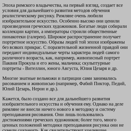
Эпоха римского владычества, на первый взгляд, создает все
условия для дальнейшего развития методов обучения
реалистическому рисунку. Римляне очень любили
изобразительное искусство. Особенно высоко они ценили
произведения греческих художников. Богатые люди собирали
коллекции картин, а императоры строили общественные
пинакотеки (галереи). Широкое распространение получает
портретное искусство. Образы людей той эпохи изображены
без всяких прикрас. С поразительной жизненной правдой они
передают индивидуальные черты характера людей самого
различного возраста, как, например, живописный портрет
Паквия Прокула и его жены, мальчика; скульптурные
портреты - Вителлин, юного Августа, Юлия Цезаря и др.
Многие знатные вельможи и патриции сами занимались
рисованием и живописью (например, Фабий Пиктор, Педий,
Юлий Цезарь, Нерон и др.).
Кажется, было создано все для дальнейшего развития
изобразительного искусства и обучения ему. Однако на деле
римляне не внесли ничего нового в методику и систему
преподавания рисования. Они лишь пользовались
достижениями греческих художников; более того, много
ценных положений методики преподавания рисунка они не
сумели сохранить. Как свидетельствуют уцелевшие