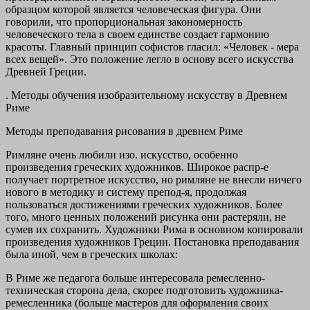
образцом которой является человеческая фигура. Они
говорили, что пропорциональная закономерность
человеческого тела в своем единстве создает гармонию
красоты. Главный принцип софистов гласил: «Человек - мера
всех вещей». Это положение легло в основу всего искусства
Древней Греции.
.
Методы обучения изобразительному искусству в Древнем
Риме
Методы преподавания рисования в древнем Риме
Римляне очень любили изо. искусство, особенно
произведения греческих художников. Широкое распр-е
получает портретное искусство, но римляне не внесли ничего
нового в методику и систему препод-я, продолжая
пользоваться достижениями греческих художников. Более
того, много ценных положений рисунка они растеряли, не
сумев их сохранить. Художники Рима в основном копировали
произведения художников Греции. Постановка преподавания
была иной, чем в греческих школах:
В Риме же педагога больше интересовала ремесленно-
техническая сторона дела, скорее подготовить художника-
ремесленника (больше мастеров для оформления своих