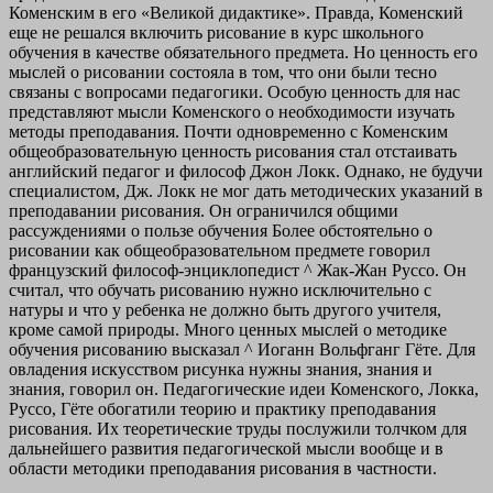
Коменским в его «Великой дидактике». Правда, Коменский
еще не решался включить рисование в курс школьного
обучения в качестве обязательного предмета. Но ценность его
мыслей о рисовании состояла в том, что они были тесно
связаны с вопросами педагогики. Особую ценность для нас
представляют мысли Коменского о необходимости изучать
методы преподавания. Почти одновременно с Коменским
общеобразовательную ценность рисования стал отстаивать
английский педагог и философ Джон Локк. Однако, не будучи
специалистом, Дж. Локк не мог дать методических указаний в
преподавании рисования. Он ограничился общими
рассуждениями о пользе обучения Более обстоятельно о
рисовании как общеобразовательном предмете говорил
французский философ-энциклопедист ^ Жак-Жан Руссо. Он
считал, что обучать рисованию нужно исключительно с
натуры и что у ребенка не должно быть другого учителя,
кроме самой природы. Много ценных мыслей о методике
обучения рисованию высказал ^ Иоганн Вольфганг Гёте. Для
овладения искусством рисунка нужны знания, знания и
знания, говорил он. Педагогические идеи Коменского, Локка,
Руссо, Гёте обогатили теорию и практику преподавания
рисования. Их теоретические труды послужили толчком для
дальнейшего развития педагогической мысли вообще и в
области методики преподавания рисования в частности.