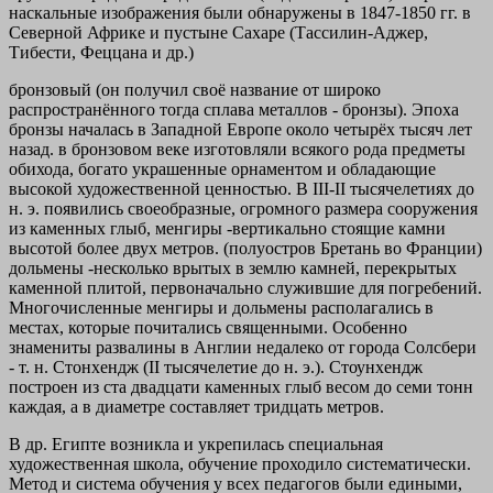
наскальные изображения были обнаружены в 1847-1850 гг. в
Северной Африке и пустыне Сахаре (Тассилин-Аджер,
Тибести, Феццана и др.)
бронзовый (он получил своё название от широко
распространённого тогда сплава металлов - бронзы). Эпоха
бронзы началась в Западной Европе около четырёх тысяч лет
назад. в бронзовом веке изготовляли всякого рода предметы
обихода, богато украшенные орнаментом и обладающие
высокой художественной ценностью. В III-II тысячелетиях до
н. э. появились своеобразные, огромного размера сооружения
из каменных глыб, менгиры -вертикально стоящие камни
высотой более двух метров. (полуостров Бретань во Франции)
дольмены -несколько врытых в землю камней, перекрытых
каменной плитой, первоначально служившие для погребений.
Многочисленные менгиры и дольмены располагались в
местах, которые почитались священными. Особенно
знамениты развалины в Англии недалеко от города Солсбери
- т. н. Стонхендж (II тысячелетие до н. э.). Стоунхендж
построен из ста двадцати каменных глыб весом до семи тонн
каждая, а в диаметре составляет тридцать метров.
В др. Египте возникла и укрепилась специальная
художественная школа, обучение проходило систематически.
Метод и система обучения у всех педагогов были едиными,