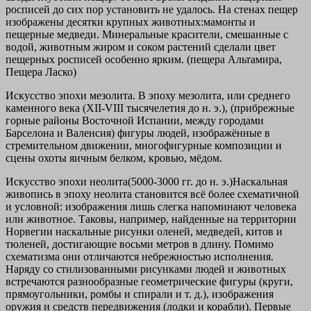
росписей до сих пор установить не удалось. На стенах пещер
изображены десятки крупных животных:мамонты и
пещерные медведи. Минеральные красители, смешанные с
водой, животным жиром и соком растений сделали цвет
пещерных росписей особенно ярким. (пещера Альтамира,
Пещера Ласко)
Искусство эпохи мезолита. В эпоху мезолита, или среднего
каменного века (XII-VIII тысячелетия до н. э.), (прибрежные
горные районы Восточной Испании, между городами
Барселона и Валенсия) фигуры людей, изображённые в
стремительном движении, многофигурные композиции и
сцены охоты яичным белком, кровью, мёдом.
Искусство эпохи неолита(5000-3000 гг. до н. э.)Наскальная
живопись в эпоху неолита становится всё более схематичной
и условной: изображения лишь слегка напоминают человека
или животное. Таковы, например, найденные на территории
Норвегии наскальные рисунки оленей, медведей, китов и
тюленей, достигающие восьми метров в длину. Помимо
схематизма они отличаются небрежностью исполнения.
Наряду со стилизованными рисунками людей и животных
встречаются разнообразные геометрические фигуры (круги,
прямоугольники, ромбы и спирали и т. д.), изображения
оружия и средств передвижения (лодки и корабли). Первые