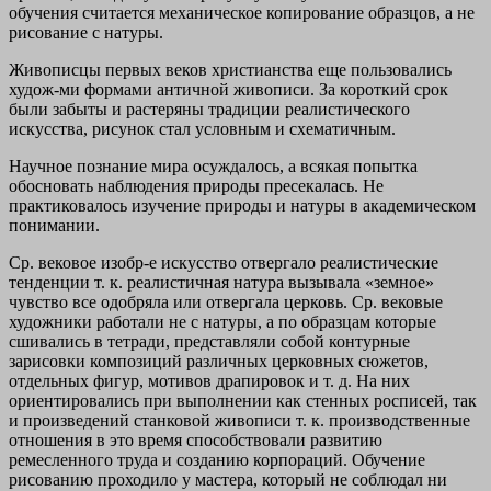
обучения считается механическое копирование образцов, а не
рисование с натуры.
Живописцы первых веков христианства еще пользовались
худож-ми формами античной живописи. За короткий срок
были забыты и растеряны традиции реалистического
искусства, рисунок стал условным и схематичным.
Научное познание мира осуждалось, а всякая попытка
обосновать наблюдения природы пресекалась. Не
практиковалось изучение природы и натуры в академическом
понимании.
Ср. вековое изобр-е искусство отвергало реалистические
тенденции т. к. реалистичная натура вызывала «земное»
чувство все одобряла или отвергала церковь. Ср. вековые
художники работали не с натуры, а по образцам которые
сшивались в тетради, представляли собой контурные
зарисовки композиций различных церковных сюжетов,
отдельных фигур, мотивов драпировок и т. д. На них
ориентировались при выполнении как стенных росписей, так
и произведений станковой живописи т. к. производственные
отношения в это время способствовали развитию
ремесленного труда и созданию корпораций. Обучение
рисованию проходило у мастера, который не соблюдал ни