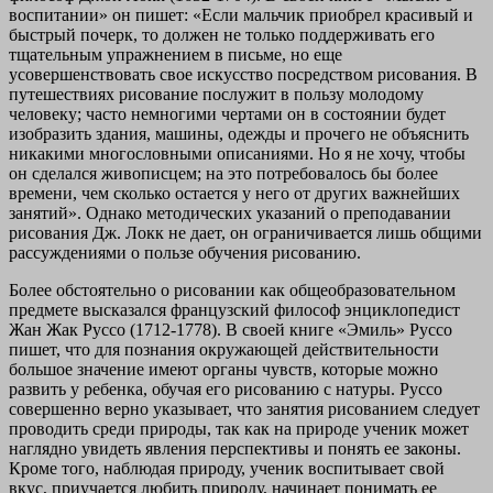
воспитании» он пишет: «Если мальчик приобрел красивый и
быстрый почерк, то должен не только поддерживать его
тщательным упражнением в письме, но еще
усовершенствовать свое искусство посредством рисования. В
путешествиях рисование послужит в пользу молодому
человеку; часто немногими чертами он в состоянии будет
изобразить здания, машины, одежды и прочего не объяснить
никакими многословными описаниями. Но я не хочу, чтобы
он сделался живописцем; на это потребовалось бы более
времени, чем сколько остается у него от других важнейших
занятий». Однако методических указаний о преподавании
рисования Дж. Локк не дает, он ограничивается лишь общими
рассуждениями о пользе обучения рисованию.
Более обстоятельно о рисовании как общеобразовательном
предмете высказался французский философ энциклопедист
Жан Жак Руссо (1712-1778). В своей книге «Эмиль» Руссо
пишет, что для познания окружающей действительности
большое значение имеют органы чувств, которые можно
развить у ребенка, обучая его рисованию с натуры. Руссо
совершенно верно указывает, что занятия рисованием следует
проводить среди природы, так как на природе ученик может
наглядно увидеть явления перспективы и понять ее законы.
Кроме того, наблюдая природу, ученик воспитывает свой
вкус, приучается любить природу, начинает понимать ее