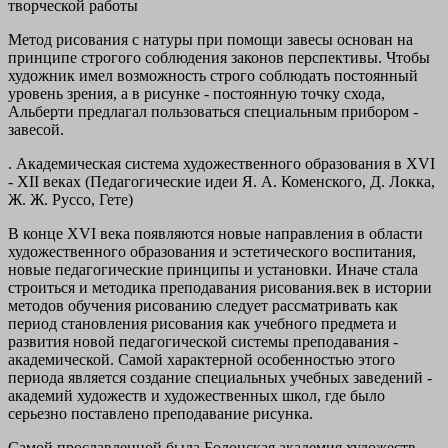
творческой работы
Метод рисования с натуры при помощи завесы основан на
принципе строгого соблюдения законов перспективы. Чтобы
художник имел возможность строго соблюдать постоянный
уровень зрения, а в рисунке - постоянную точку схода,
Альберти предлагал пользоваться специальным прибором -
завесой.
.
Академическая система художественного образования в XVI
- XII веках (Педагогические идеи Я. А. Коменского, Д. Локка,
Ж. Ж. Руссо, Гете)
В конце XVI века появляются новые направления в области
художественного образования и эстетического воспитания,
новые педагогические принципы и установки. Иначе стала
строиться и методика преподавания рисования.век в истории
методов обучения рисованию следует рассматривать как
период становления рисования как учебного предмета и
развития новой педагогической системы преподавания -
академической. Самой характерной особенностью этого
периода является создание специальных учебных заведений -
академий художеств и художественных школ, где было
серьезно поставлено преподавание рисунка.
Самой прославленной была Болонская академия художеств,