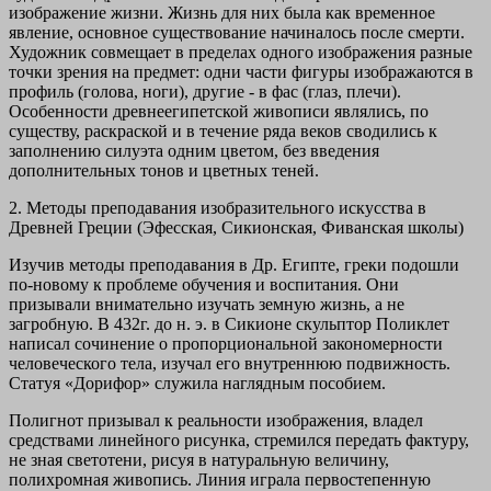
изображение жизни. Жизнь для них была как временное
явление, основное существование начиналось после смерти.
Художник совмещает в пределах одного изображения разные
точки зрения на предмет: одни части фигуры изображаются в
профиль (голова, ноги), другие - в фас (глаз, плечи).
Особенности древнеегипетской живописи являлись, по
существу, раскраской и в течение ряда веков сводились к
заполнению силуэта одним цветом, без введения
дополнительных тонов и цветных теней.
2.
Методы преподавания изобразительного искусства в
Древней Греции (Эфесская, Сикионская, Фиванская школы)
Изучив методы преподавания в Др. Египте, греки подошли
по-новому к проблеме обучения и воспитания. Они
призывали внимательно изучать земную жизнь, а не
загробную. В 432г. до н. э. в Сикионе скульптор Поликлет
написал сочинение о пропорциональной закономерности
человеческого тела, изучал его внутреннюю подвижность.
Статуя «Дорифор» служила наглядным пособием.
Полигнот призывал к реальности изображения, владел
средствами линейного рисунка, стремился передать фактуру,
не зная светотени, рисуя в натуральную величину,
полихромная живопись. Линия играла первостепенную