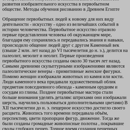
развития изобразительного искусства в первобытном
обществе. Методы обучения рисованию в Древнем Египте
Обращение первобытных людей к новому для них виду
деятельности - искусству - одно из величайших событий в
истории человечества. Первобытное искусство отразило
первые представления человека об окружающем мире,
благодаря ему сохранялись и передавались знания и навыки,
происходило общение людей друг с другом Каменный век
(свыше 2 млн. лет назад до VI тысячелетия до н. э.), делится на
палеолит, мезолит и неолит. Первые произведения
первобытного искусства созданы около 30 тысяч лет назад.
Самыми древними скульптурными изображениями являются
палеолитические венеры
- примитивные женские фигурки.
Помимо женщин изображали животных из камня или кости.
Люди каменного века придавали художественный облик
предметам повседневного обихода - каменным орудиям и
сосудам из глины. Позднее первобытные мастера стали
больше внимания уделять деталям: штрихами они изображали
шерсть, научились пользоваться дополнительными цветами) В
XII тысячелетии до н. э. пещерное искусство достигло своего
расцвета. Живопись того времени передавала объём,
перспективу, цвети пропорции фигур, движение. Тогда же
были созданы громадные живописные
полотна
, покрывшие
своды глубоких пещер. Точное время создания пещерных