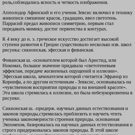
роль,соблюдались ясность и четкость изображения.
Апполодор Афинский и его ученик Зевсис включил в технику
живописи смешение красок, градацию, ввел светотень.
Паррасий предал живописи симметрию, первым стал
передавать мимику, достиг первенства в контурах.
К 4 веку до н. э. греческое искусство достигает высокой
ступени развития в Греции существовало несколько изв. школ
рисунка: сикионская, эфесская и фиванская.
Фиванская ш. -основателем которой был Аристид, или
Никомах, большое значение придавала «светотеневым
эффектам, передаче жизненных ощущений и иллюзии».
Эфесская школа, зачинателем которой считается Эфранор из
Коринфа, а по другим источникам - Зевксис, основывалась на
«чувственном восприятии природы и на внешней красоте».
Эта школа стремилась к иллюзии, но была небезукоризненна в
рисунке.
Сикионская ш. -придерж. научных данных естествознания и
законов природы,стремилась приблизить и научить чтить
ученика закономерности строения природы. основанная
Эвпомпом, базировалась на научных данных естествознания и
строго придерживалась законов природы. В этой школе