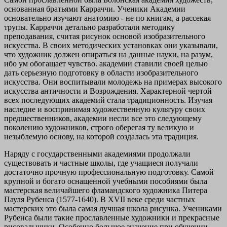
основанная братьями Карраччи. Ученики Академии
основательно изучают анатомию - не по книгам, а рассекая
трупы. Карраччи детально разработали методику
преподавания, считая рисунок основой изобразительного
искусства. В своих методических установках они указывали,
что художник должен опираться на данные науки, на разум,
ибо ум обогащает чувство. академии ставили своей целью
дать серьезную подготовку в области изобразительного
искусства. Они воспитывали молодежь на примерах высокого
искусства античности и Возрождения. Характерной чертой
всех последующих академий стала традиционность. Изучая
наследие и воспринимая художественную культуру своих
предшественников, академии несли все это следующему
поколению художников, строго оберегая ту великую и
незыблемую основу, на которой создалась эта традиция.
Наряду с государственными академиями продолжали
существовать и частные школы, где учащиеся получали
достаточно прочную профессиональную подготовку. Самой
крупной и богато оснащенной учебными пособиями была
мастерская величайшего фламандского художника Питера
Пауля Рубенса (1577-1640). В XVII веке среди частных
мастерских это была самая лучшая школа рисунка. Учениками
Рубенса были такие прославленные художники и прекрасные
рисовальщики. Особенно большое значение при обучении