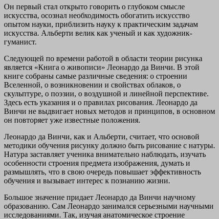
Он первый стал открыто говорить о глубоком смысле
искусства, осознал необходимость обогатить искусство
опытом науки, приблизить науку к практическим задачам
искусства. Альберти велик как ученый и как художник-
гуманист.
Следующей по времени работой в области теории рисунка
является «Книга о живописи» Леонардо да Винчи. В этой
книге собраны самые различные сведения: о строении
Вселенной, о возникновении и свойствах облаков, о
скульптуре, о поэзии, о воздушной и линейной перспективе.
Здесь есть указания и о правилах рисования. Леонардо да
Винчи не выдвигает новых методов и принципов, в основном
он повторяет уже известные положения.
Леонардо да Винчи, как и Альберти, считает, что основой
методики обучения рисунку должно быть рисование с натуры.
Натура заставляет ученика внимательно наблюдать, изучать
особенности строения предмета изображения, думать и
размышлять, что в свою очередь повышает эффективность
обучения и вызывает интерес к познанию жизни.
Большое значение придает Леонардо да Винчи научному
образованию. Сам Леонардо занимался серьезными научными
исследованиями. Так, изучая анатомическое строение