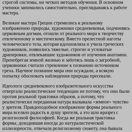
строгой системы, ни четких методов обучения. В основном
ученики занимались самостоятельно, приглядываясь к работе
мастера.
Великие мастера Греции стремились к реальному
изображению природы, художники средневековья, подчиняясь
церковным догмам, отошли от реального мира к творчеству
отвлеченному и мистическому. Вместо прелестной наготы
человеческого тела, которая вдохновляла и учила греческих
художников, появились тяжелые, строгие и угловатые
драпировки, отвлекавшие художников от изучения анатомии.
Пренебрегая земной жизнью и заботясь лишь о загробной,
церковники считали стремление к познанию источником
греха. Научное познание мира они осуждали, а всякую
попытку обосновать наблюдения природы пресекали.
Идеологи средневекового изобразительного искусства
отвергали реалистические тенденции не потому, что они были
против реальной трактовки образов, а потому, что
реалистически переданная натура вызывала «земное» чувство
у зрителя. Правдоподобное изображение формы реального
мира вселяло радость в душу зрителя, а это шло вразрез с
религиозной философией. Когда же реальная трактовка
формы, доходившая иногда до натуралистической
иллюзорности, отвечала религиозному сюжету, она бывала