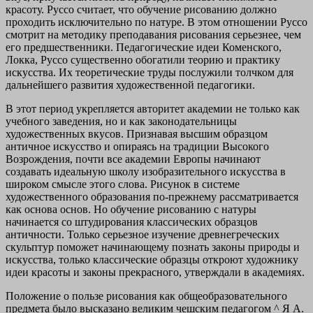
красоту. Руссо считает, что обучение рисованию должно
проходить исключительно по натуре. В этом отношении Руссо
смотрит на методику преподавания рисования серьезнее, чем
его предшественники. Педагогические идеи Коменского,
Локка, Руссо существенно обогатили теорию и практику
искусства. Их теоретические труды послужили толчком для
дальнейшего развития художественной педагогики.
В этот период укрепляется авторитет академии не только как
учебного заведения, но и как законодательницы
художественных вкусов. Признавая высшим образцом
античное искусство и опираясь на традиции Высокого
Возрождения, почти все академии Европы начинают
создавать идеальную школу изобразительного искусства в
широком смысле этого слова. Рисунок в системе
художественного образования по-прежнему рассматривается
как основа основ. Но обучение рисованию с натуры
начинается со штудирования классических образцов
античности. Только серьезное изучение древнегреческих
скульптур поможет начинающему познать законы природы и
искусства, только классические образцы откроют художнику
идеи красоты и законы прекрасного, утверждали в академиях.
Положение о пользе рисования как общеобразовательного
предмета было высказано великим чешским педагогом ^ Я А.