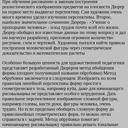
При обучении рисованию и законам построения
реалистического изображения предметов на плоскости Дюрер
на первое место выдвигал перспективу. Сам художник очень
много времени уделил изучению перспективы. Второе,
наиболее значительное сочинение Дюрера - «Учение о
пропорциях человека» - плод трудов почти всей его жизни.
Дюрер обобщил все известные данные по этому вопросу и дал
им научную разработку, приложив огромное количество
рисунков, схем и чертежей. Художник пытался найти правила
построения человеческой фигуры через геометрическое
доказательство и математические расчеты
Особенно большую ценность для художественной педагогики
представляет разработанный Дюрером метод обобщения
формы (позднее получивший название обрубовки) Метод
обрубовки заключается в следующем. Изобразить по всем
правилам линейной перспективы форму простого
геометрического тела, например куба, даже для начинающего
рисовальщика не представляет особого затруднения. Дать
правильное перспективное изображение сложной фигуры,
например головы, кисти руки, фигуры человека, очень
трудно. Но если предельно обобщить сложную форму до
прямолинейных геометрических форм, то можно легко
справиться с задачей. Метод обрубовки помогает
начинающему рисовальщику правильно решать тональные