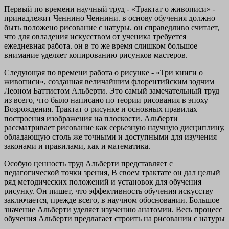
Первый по времени научный труд - «Трактат о живописи» -
принадлежит Ченнино Ченнини. в основу обучения должно
быть положено рисование с натуры. он справедливо считает,
что для овладения искусством от ученика требуется
ежедневная работа. он в то же время слишком большое
внимание уделяет копированию рисунков мастеров.
Следующая по времени работа о рисунке - «Три книги о
живописи», созданная величайшим флорентийским зодчим
Леоном Баттистом Альберти. Это самый замечательный труд
из всего, что было написано по теории рисования в эпоху
Возрождения. Трактат о рисунке и основных правилах
построения изображения на плоскости. Альберти
рассматривает рисование как серьезную научную дисциплину,
обладающую столь же точными и доступными для изучения
законами и правилами, как и математика.
Особую ценность труд Альберти представляет с
педагогической точки зрения, В своем трактате он дал целый
ряд методических положений и установок для обучения
рисунку. Он пишет, что эффективность обучения искусству
заключается, прежде всего, в научном обосновании. Большое
значение Альберти уделяет изучению анатомии. Весь процесс
обучения Альберти предлагает строить на рисовании с натуры