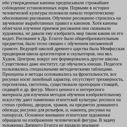
ибо утвержденные каноны предписывали строжайшее
соблюдение установленных норм. Первыми в истории
человеческой культуры положили начало теоретическому
обоснованию рисования. Обучение рисованию строилось на
заучивание выработанных правил и канонов. Хотя каноны
облегчали изучение приемов рисования они сковывали
художника, не давали ему изобразить мир таким каким он его
видит. Рисование в Др. Египте было общеобразовательным
предметом, было тесно связано с обучением письменной
грамоте. Ведущей школой древнего царства была Мемфисская
придворная школа архитекторов и скульпторов, она явл.
Худож. Центром, вокруг нее формировались другие школы.
Существовал даже институт, где обучались юноши. Педагоги
пользовались специальными методическими таблицами.
Принципы и методы основывались на фронтальности, все
рисунки носят линейный характер, отсутствует трехмерность,
перспектива, светотень, существовали пропорции стоящей,
сидящей и др. фигур. Много ценного и интересного
материала для изучения методов обучения изобразительному
искусству дают памятники египетской культуры: росписи на
стенах гробниц, дворцов, храмов, на предметах домашнего
обихода; рисунки для рельефов, и, наконец, рисунки на
папирусах. Основное внимание египетские художники
обращали на изображение человеческой фигуры. В задачу
художника Древнего Египта не входило реальное