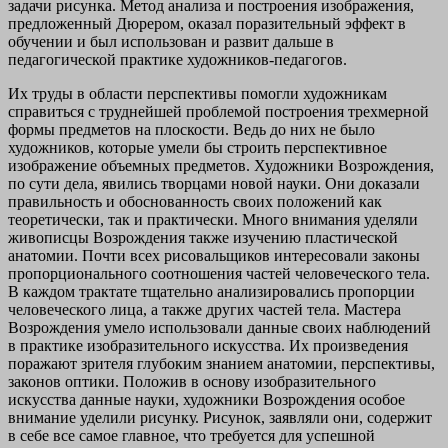
задачи рисунка. Метод анализа и построения изображения,
предложенный Дюрером, оказал поразительный эффект в
обучении и был использован и развит дальше в
педагогической практике художников-педагогов.
Их труды в области перспективы помогли художникам
справиться с труднейшей проблемой построения трехмерной
формы предметов на плоскости. Ведь до них не было
художников, которые умели бы строить перспективное
изображение объемных предметов. Художники Возрождения,
по сути дела, явились творцами новой науки. Они доказали
правильность и обоснованность своих положений как
теоретически, так и практически. Много внимания уделяли
живописцы Возрождения также изучению пластической
анатомии. Почти всех рисовальщиков интересовали законы
пропорционального соотношения частей человеческого тела.
В каждом трактате тщательно анализировались пропорции
человеческого лица, а также других частей тела. Мастера
Возрождения умело использовали данные своих наблюдений
в практике изобразительного искусства. Их произведения
поражают зрителя глубоким знанием анатомии, перспективы,
законов оптики. Положив в основу изобразительного
искусства данные науки, художники Возрождения особое
внимание уделили рисунку. Рисунок, заявляли они, содержит
в себе все самое главное, что требуется для успешной