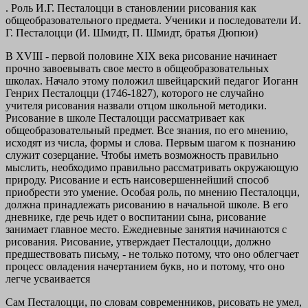
.
Роль И.Г. Песталоцци в становлении рисования как
общеобразовательного предмета. Ученики и последователи И.
Г. Песталоцци (И. Шмидт, П. Шмидт, братья Дюпюи)
В XVIII - первой половине XIX века рисование начинает
прочно завоевывать свое место в общеобразовательных
школах. Начало этому положил швейцарский педагог Иоганн
Генрих Песталоцци (1746-1827), которого не случайно
учителя рисования назвали отцом школьной методики.
Рисование в школе Песталоцци рассматривает как
общеобразовательный предмет. Все знания, по его мнению,
исходят из числа, формы и слова. Первым шагом к познанию
служит созерцание. Чтобы иметь возможность правильно
мыслить, необходимо правильно рассматривать окружающую
природу. Рисование и есть наисовершеннейший способ
приобрести это умение. Особая роль, по мнению Песталоцци,
должна принадлежать рисованию в начальной школе. В его
дневнике, где речь идет о воспитании сына, рисование
занимает главное место. Ежедневные занятия начинаются с
рисования. Рисование, утверждает Песталоцци, должно
предшествовать письму, - не только потому, что оно облегчает
процесс овладения начертанием букв, но и потому, что оно
легче усваивается
Сам Песталоцци, по словам современников, рисовать не умел,