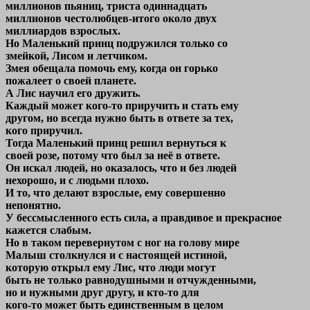
миллионов пьяниц, триста одиннадцать
миллионов честолюбцев-итого около двух
миллиардов взрослых.
Но Маленький принц подружился только со
змейкой, Лисом и летчиком.
Змея обещала помочь ему, когда он горько
пожалеет о своей планете.
А Лис научил его дружить.
Каждый может кого-то приручить и стать ему
другом, но всегда нужно быть в ответе за тех,
кого приручил.
Тогда Маленький принц решил вернуться к
своей розе, потому что был за неё в ответе.
Он искал людей, но оказалось, что и без людей
нехорошо, и с людьми плохо.
И то, что делают взрослые, ему совершенно
непонятно.
У бессмысленного есть сила, а правдивое и прекрасное
кажется слабым.
Но в таком перевернутом с ног на голову мире
Малыш столкнулся и с настоящей истиной,
которую открыл ему Лис, что люди могут
быть не только равнодушными и отчужденными,
но и нужными друг другу, и кто-то для
кого-то может быть единственным в целом