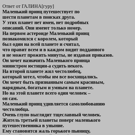
Ответ от ГАЛИНА[гуру]
Маленький принц путешествует по
шести планетам в поисках друга.
У этих планет нет имен, нет подробных
описаний. Они имеют только номер.
На первом астероиде Маленький принц
познакомился с королем, который
был один на всей планете и считал,
что правит всем и в каждом видит подданного
и не может прожить минуты, не издавая приказов.
Он хочет назначить Маленького принца
министром юстиции-а судить некого.
На второй планете жил честолюбец,
который хотел, чтобы им все восхищались.
Он хочет быть признанным самым красивым,
нарядным, богатым и умным на планете.
Но на этой планете всего один человек –
он сам.
Маленький принц удивляется самолюбованию
честолюбца.
Очень глупо выглядит тщеславный человек.
Житель третьей планеты поверг маленького
путешественника в уныние.
Ему становится жаль горького пьяницу,