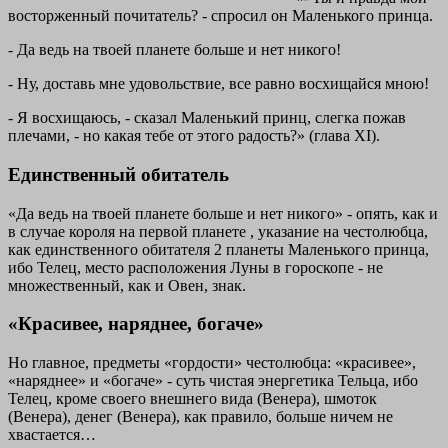
восторженный почитатель? - спросил он Маленького принца.
- Да ведь на твоей планете больше и нет никого!
- Ну, доставь мне удовольствие, все равно восхищайся мною!
- Я восхищаюсь, - сказал Маленький принц, слегка пожав
плечами, - но какая тебе от этого радость?»
(глава XI).
Единственный обитатель
«Да ведь на твоей планете больше и нет никого» - опять, как и
в случае короля на первой планете , указание на честолюбца,
как единственного обитателя 2 планеты Маленького принца,
ибо Телец, место расположения Луны в гороскопе - не
множественный, как и Овен, знак.
«Красивее, наряднее, богаче»
Но главное, предметы «гордости» честолюбца: «красивее»,
«наряднее» и «богаче» - суть чистая энергетика Тельца, ибо
Телец, кроме своего внешнего вида (Венера), шмоток
(Венера), денег (Венера), как правило, больше ничем не
хвастается…