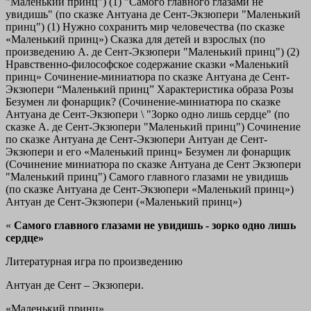
"Маленький принц") (1)
"Самого главного глазами не
увидишь" (по сказке Антуана де Сент-Экзюпери "Маленький
принц") (1)
Нужно сохранить мир человечества (по сказке
«Маленький принц»)
Сказка для детей и взрослых (по
произведению А. де Сент-Экзюпери "Маленький принц") (2)
Нравственно-философское содержание сказки «Маленький
принц»
Сочинение-миниатюра по сказке Антуана де Сент-
Экзюпери “Маленький принц”
Характеристика образа Розы
Безумен ли фонарщик? (Сочинение-миниатюра по сказке
Антуана де Сент-Экзюпери \
"Зорко одно лишь сердце" (по
сказке А. де Сент-Экзюпери "Маленький принц")
Сочинение
по сказке Антуана де Сент-Экзюпери
Антуан де Сент-
Экзюпери и его «Маленький принц»
Безумен ли фонарщик
(Сочинение миниатюра по сказке Антуана де Сент Экзюпери
"Маленький принц")
Самого главного глазами не увидишь
(по сказке Антуана де Сент-Экзюпери «Маленький принц»)
Антуан де Сент-Экзюпери («Маленький принц»)
«
Самого главного глазами не увидишь - зорко одно лишь
сердце»
Литературная игра по произведению
Антуан де Сент – Экзюпери.
«Маленький принц»