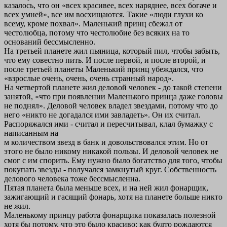
казалось, что он «всех красивее, всех наряднее, всех богаче и
всех умней», все им восхищаются. Такие «люди глухи ко
всему, кроме похвал». Маленький принц сбежал от
честолюбца, потому что честолюбие без всяких на то
оснований бессмысленно.
На третьей планете жил пьяница, который пил, чтобы забыть,
что ему совестно пить. И после первой, и после второй, и
после третьей планеты Маленький принц убеждался, что
«взрослые очень, очень, очень странный народ».
На четвертой планете жил деловой человек - до такой степени
занятой, «что при появлении Маленького принца даже головы
не поднял». Деловой человек владел звездами, потому что до
него «никто не догадался ими завладеть». Он их считал.
Распоряжался ими - считал и пересчитывал, клал бумажку с
написанным на
м количеством звезд в банк и довольствовался этим. Но от
этого не было никому никакой пользы. И деловой человек не
смог с им спорить. Ему нужно было богатство для того, чтобы
покупать звезды - получался замкнутый круг. Собственность
делового человека тоже бессмысленна.
Пятая планета была меньше всех, и на ней жил фонарщик,
зажигающий и гасящий фонарь, хотя на планете больше никто
не жил.
Маленькому принцу работа фонарщика показалась полезной
хотя бы потому, что это было красиво: как будто рождаются