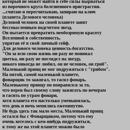
который не может найти в себе силы вырваться
из порочного круга болезненного пристрастия.
...считаю и пересчитываю, запираю на ключ
(планета Делового человека)
Деловой человек на своей планете занят
бессмысленным подсчетом звезд.
Он пытается превратить необозримую красоту
Вселенной в собственность,
упрятав её в свой личный сейф.
Для делового человека ценность-богатство.
"Он за всю свою жизнь ни разу не понюхал
цветка, ни разу не поглядел на звезду,
никого никогда не любил, он не человек, он гриб".
Маленький принц не мог подружиться с "грибом".
На пятой, самой маленькой планете,
фонарщик то зажигал, то гасил фонарь.
Маленькому принцу он понравился за то,
что верен был своему слову зажигать по вечерам
и гасить по утрам фонари,
хотя планета его настолько уменьшилась,
что день и ночь менялись ежеминутно.
Не будь здесь так мало места, Маленький принц
остался бы с Фонарщиком, потому что ему
очень хотелось с кем-нибудь подружиться,
к тому же на этой планете можно было