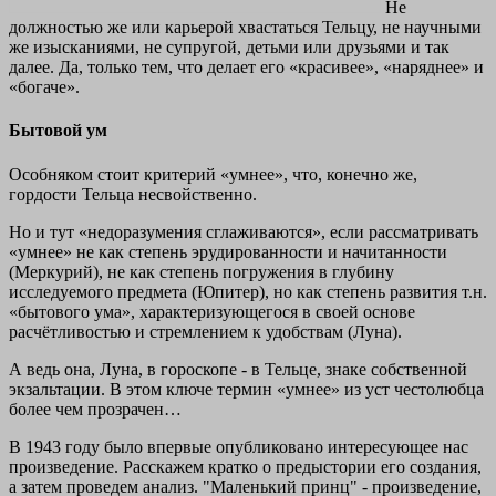
Не
должностью же или карьерой хвастаться Тельцу, не научными
же изысканиями, не супругой, детьми или друзьями и так
далее. Да, только тем, что делает его «красивее», «наряднее» и
«богаче».
Бытовой ум
Особняком стоит критерий «умнее», что, конечно же,
гордости Тельца несвойственно.
Но и тут «недоразумения сглаживаются», если рассматривать
«умнее» не как степень эрудированности и начитанности
(Меркурий), не как степень погружения в глубину
исследуемого предмета (Юпитер), но как степень развития т.н.
«бытового ума», характеризующегося в своей основе
расчётливостью и стремлением к удобствам (Луна).
А ведь она, Луна, в гороскопе - в Тельце, знаке собственной
экзальтации. В этом ключе термин «умнее» из уст честолюбца
более чем прозрачен…
В 1943 году было впервые опубликовано интересующее нас
произведение. Расскажем кратко о предыстории его создания,
а затем проведем анализ. "Маленький принц" - произведение,