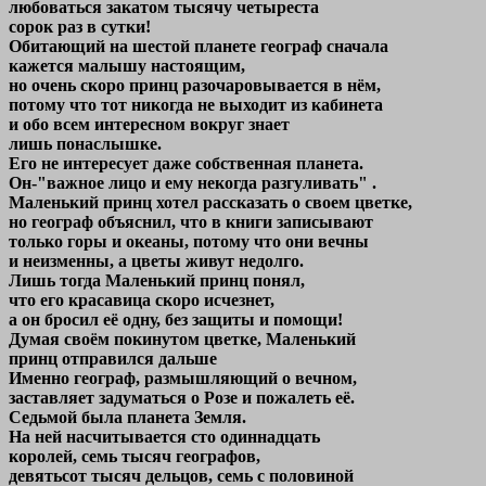
любоваться закатом тысячу четыреста
сорок раз в сутки!
Обитающий на шестой планете географ сначала
кажется малышу настоящим,
но очень скоро принц разочаровывается в нём,
потому что тот никогда не выходит из кабинета
и обо всем интересном вокруг знает
лишь понаслышке.
Его не интересует даже собственная планета.
Он-"важное лицо и ему некогда разгуливать" .
Маленький принц хотел рассказать о своем цветке,
но географ объяснил, что в книги записывают
только горы и океаны, потому что они вечны
и неизменны, а цветы живут недолго.
Лишь тогда Маленький принц понял,
что его красавица скоро исчезнет,
а он бросил её одну, без защиты и помощи!
Думая своём покинутом цветке, Маленький
принц отправился дальше
Именно географ, размышляющий о вечном,
заставляет задуматься о Розе и пожалеть её.
Седьмой была планета Земля.
На ней насчитывается сто одиннадцать
королей, семь тысяч географов,
девятьсот тысяч дельцов, семь с половиной