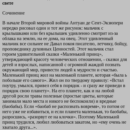
свете
Сочинение
В начале Второй мировой войны Антуан де Сент-Экзюпери
нередко рисовал один и тот же рисунок: мальчик с
крылышками или без крылышек удивленно смотрит из-за
облака на землю, на ее дома, на овец. Этот удивленный
мальчик все сильнее не Давал покоя писателю, летчику, бойцу,
проповеднику духовных Ценностей. Этот мальчик стал
героем удивительной сказки «Маленький принц»,
утверждающей красоту человеческих отношении, - сказки для
детей и взрослых, написанной с огромной жаждой познать
окружающий мир, привести людей к мудрости и счастью.
Маленький принц жил на маленькой планете, которая «была ь
побольше его самого». Жил он по твердому правилу: «Встал
поутру, умылся, привел себя в порядок - и сразу же приведи в
порядок свою планету». На его планете, как и на любой
другой росли травы полезные (простые цветы, которые
занимали мало места и никого не беспокоили) и вредные
(баобабы). Если «баобаб не распознать вовремя», то потом от
него уже не избавиться, и если планета маленькая, то баобабы,
разросшись, «разорвут ее на клочки». Поэтому Маленький
принц трудился, любил любоваться закатом, но «ему очень не
хватало друга...».