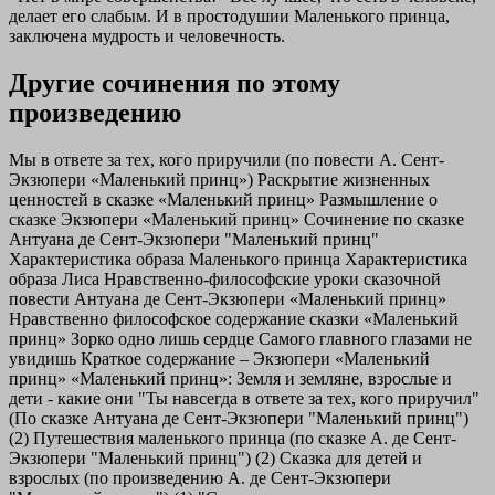
делает его слабым. И в простодушии Маленького принца,
заключена мудрость и человечность.
Другие сочинения по этому
произведению
Мы в ответе за тех, кого приручили (по повести А. Сент-
Экзюпери «Маленький принц»)
Раскрытие жизненных
ценностей в сказке «Маленький принц»
Размышление о
сказке Экзюпери «Маленький принц»
Сочинение по сказке
Антуана де Сент-Экзюпери "Маленький принц"
Характеристика образа Маленького принца
Характеристика
образа Лиса
Нравственно-философские уроки сказочной
повести Антуана де Сент-Экзюпери «Маленький принц»
Нравственно философское содержание сказки «Маленький
принц»
Зорко одно лишь сердце
Самого главного глазами не
увидишь
Краткое содержание – Экзюпери «Маленький
принц»
«Маленький принц»: Земля и земляне, взрослые и
дети - какие они
"Ты навсегда в ответе за тех, кого приручил"
(По сказке Антуана де Сент-Экзюпери "Маленький принц")
(2)
Путешествия маленького принца (по сказке А. де Сент-
Экзюпери "Маленький принц") (2)
Сказка для детей и
взрослых (по произведению А. де Сент-Экзюпери