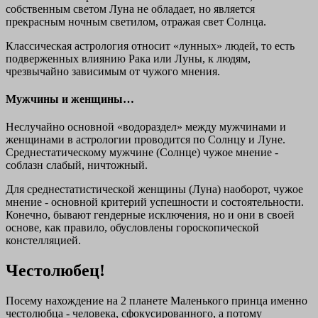
собственным светом Луна не обладает, но является
прекрасным ночным светилом, отражая свет Солнца.
Классическая астрология относит «лунных» людей, то есть
подверженных влиянию Рака или Луны, к людям,
чрезвычайно зависимым от чужого мнения.
Мужчины и женщины…
Неслучайно основной «водораздел» между мужчинами и
женщинами в астрологии проводится по Солнцу и Луне.
Среднестатическому мужчине (Солнце) чужое мнение -
соблазн слабый, ничтожный.
Для среднестатистической женщины (Луна) наоборот, чужое
мнение - основной критерий успешности и состоятельности.
Конечно, бывают гендерные исключения, но и они в своей
основе, как правило, обусловлены гороскопической
констелляцией.
Честолюбец!
Посему
нахождение на 2 планете Маленького принца именно
честолюбца
- человека, сфокусированного, а потому