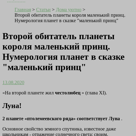
Главная
>
Статьи
>
Дома уютно
>
Второй обитатель планеты короля маленький принц.
Нумерология планет в сказке "маленький принц"
Второй обитатель планеты
короля маленький принц.
Нумерология планет в сказке
"маленький принц"
13.08.2020
«На второй планете жил
честолюбец
»
(глава XI).
Луна!
2 планете «птолемеевского ряда» соответствует Луна
.
Основное свойство земного спутника, известное даже
школьникам - отражение солнечного света: своим,