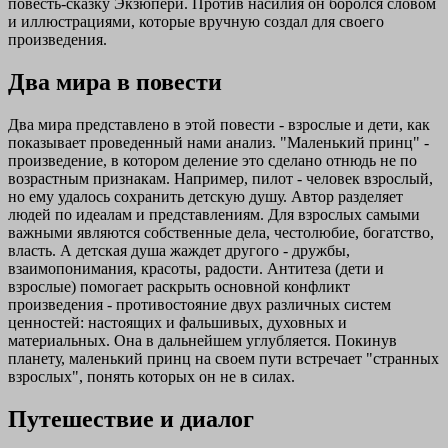
повесть-сказку Экзюпери. Против насилия он боролся словом
и иллюстрациями, которые вручную создал для своего
произведения.
Два мира в повести
Два мира представлено в этой повести - взрослые и дети, как
показывает проведенный нами анализ. "Маленький принц" -
произведение, в котором деление это сделано отнюдь не по
возрастным признакам. Например, пилот - человек взрослый,
но ему удалось сохранить детскую душу. Автор разделяет
людей по идеалам и представлениям. Для взрослых самыми
важными являются собственные дела, честолюбие, богатство,
власть. А детская душа жаждет другого - дружбы,
взаимопонимания, красоты, радости. Антитеза (дети и
взрослые) помогает раскрыть основной конфликт
произведения - противостояние двух различных систем
ценностей: настоящих и фальшивых, духовных и
материальных. Она в дальнейшем углубляется. Покинув
планету, маленький принц на своем пути встречает "странных
взрослых", понять которых он не в силах.
Путешествие и диалог