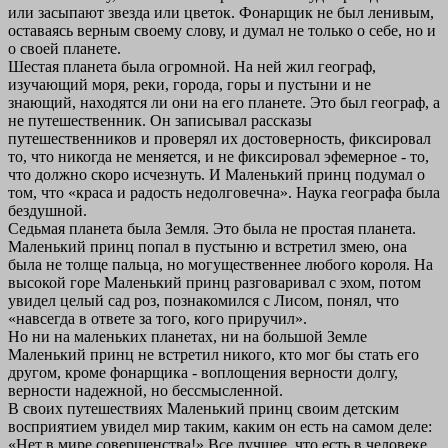
или засыпают звезда или цветок. Фонарщик не был ленивым,
оставаясь верным своему слову, и думал не только о себе, но и
о своей планете.
Шестая планета была огромной. На ней жил географ,
изучающий моря, реки, города, горы и пустыни и не
знающий, находятся ли они на его планете. Это был географ, а
не путешественник. Он записывал рассказы
путешественников и проверял их достоверность, фиксировал
то, что никогда не меняется, и не фиксировал эфемерное - то,
что должно скоро исчезнуть. И Маленький принц подумал о
том, что «краса и радость недолговечна». Наука географа была
бездушной.
Седьмая планета была Земля. Это была не простая планета.
Маленький принц попал в пустыню и встретил змею, она
была не толще пальца, но могущественнее любого короля. На
высокой горе Маленький принц разговаривал с эхом, потом
увидел целый сад роз, познакомился с Лисом, понял, что
«навсегда в ответе за того, кого приручил».
Но ни на маленьких планетах, ни на большой Земле
Маленький принц не встретил никого, кто мог бы стать его
другом, кроме фонарщика - воплощения верности долгу,
верности надежной, но бессмысленной.
В своих путешествиях Маленький принц своим детским
восприятием увидел мир таким, каким он есть на самом деле:
«Нет в мире совершенства!» Все лучшее, что есть в человеке,