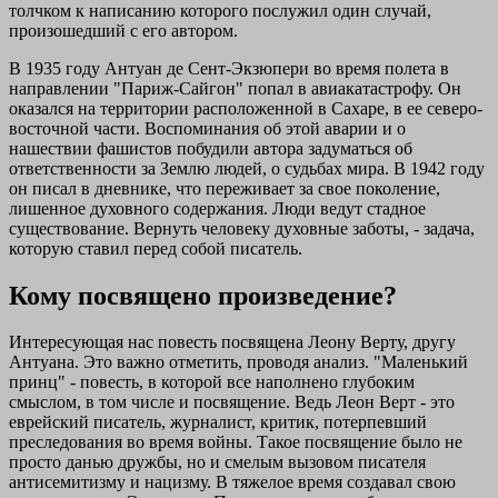
толчком к написанию которого послужил один случай,
произошедший с его автором.
В 1935 году Антуан де Сент-Экзюпери во время полета в
направлении "Париж-Сайгон" попал в авиакатастрофу. Он
оказался на территории расположенной в Сахаре, в ее северо-
восточной части. Воспоминания об этой аварии и о
нашествии фашистов побудили автора задуматься об
ответственности за Землю людей, о судьбах мира. В 1942 году
он писал в дневнике, что переживает за свое поколение,
лишенное духовного содержания. Люди ведут стадное
существование. Вернуть человеку духовные заботы, - задача,
которую ставил перед собой писатель.
Кому посвящено произведение?
Интересующая нас повесть посвящена Леону Верту, другу
Антуана. Это важно отметить, проводя анализ. "Маленький
принц" - повесть, в которой все наполнено глубоким
смыслом, в том числе и посвящение. Ведь Леон Верт - это
еврейский писатель, журналист, критик, потерпевший
преследования во время войны. Такое посвящение было не
просто данью дружбы, но и смелым вызовом писателя
антисемитизму и нацизму. В тяжелое время создавал свою