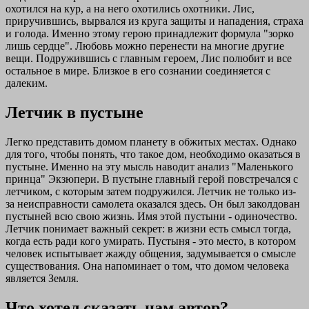
охотился на кур, а на него охотились охотники. Лис,
приручившись, вырвался из круга защиты и нападения, страха
и голода. Именно этому герою принадлежит формула "зорко
лишь сердце". Любовь можно перенести на многие другие
вещи. Подружившись с главным героем, Лис полюбит и все
остальное в мире. Близкое в его сознании соединяется с
далеким.
Летчик в пустыне
Легко представить домом планету в обжитых местах. Однако
для того, чтобы понять, что такое дом, необходимо оказаться в
пустыне. Именно на эту мысль наводит анализ "Маленького
принца" Экзюпери. В пустыне главный герой повстречался с
летчиком, с которым затем подружился. Летчик не только из-
за неисправности самолета оказался здесь. Он был заколдован
пустыней всю свою жизнь. Имя этой пустыни - одиночество.
Летчик понимает важный секрет: в жизни есть смысл тогда,
когда есть ради кого умирать. Пустыня - это место, в котором
человек испытывает жажду общения, задумывается о смысле
существования. Она напоминает о том, что домом человека
является Земля.
Что хотел сказать нам автор?