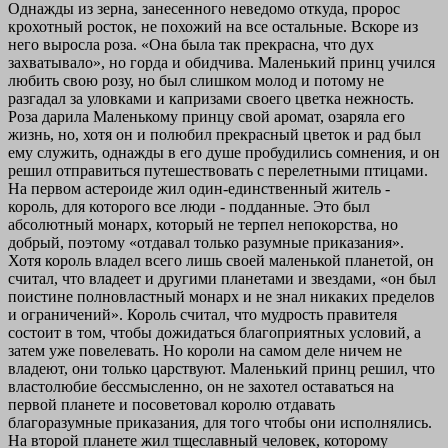
Однажды из зерна, занесенного неведомо откуда, пророс
крохотный росток, не похожий на все остальные. Вскоре из
него выросла роза. «Она была так прекрасна, что дух
захватывало», но горда и обидчива. Маленький принц учился
любить свою розу, но был слишком молод и потому не
разгадал за уловками и капризами своего цветка нежность.
Роза дарила Маленькому принцу свой аромат, озаряла его
жизнь, но, хотя он и полюбил прекрасный цветок и рад был
ему служить, однажды в его душе пробудились сомнения, и он
решил отправиться путешествовать с перелетными птицами.
На первом астероиде жил один-единственный житель -
король, для которого все люди - подданные. Это был
абсолютный монарх, который не терпел непокорства, но
добрый, поэтому «отдавал только разумные приказания».
Хотя король владел всего лишь своей маленькой планетой, он
считал, что владеет и другими планетами и звездами, «он был
поистине полновластный монарх и не знал никаких пределов
и ограничений». Король считал, что мудрость правителя
состоит в том, чтобы дожидаться благоприятных условий, а
затем уже повелевать. Но короли на самом деле ничем не
владеют, они только царствуют. Маленький принц решил, что
властолюбие бессмысленно, он не захотел оставаться на
первой планете и посоветовал королю отдавать
благоразумные приказания, для того чтобы они исполнялись.
На второй планете жил тщеславный человек, которому