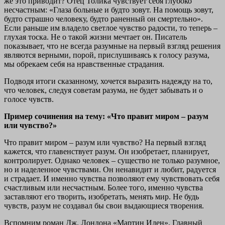
же это приводит? Отец Толика чувствует себя глубоко
несчастным: «Глаза больные и будто зовут. На помощь зовут,
будто страшно человеку, будто раненный он смертельно».
Если раньше им владело светлое чувство радости, то теперь –
глухая тоска. Не о такой жизни мечтает он. Писатель
показывает, что не всегда разумные на первый взгляд решения
являются верными, порой, прислушиваясь к голосу разума,
мы обрекаем себя на нравственные страдания.
Подводя итоги сказанному, хочется выразить надежду на то,
что человек, следуя советам разума, не будет забывать и о
голосе чувств.
Пример сочинения на тему: «Что правит миром – разум
или чувство?»
Что правит миром – разум или чувство? На первый взгляд
кажется, что главенствует разум. Он изобретает, планирует,
контролирует. Однако человек – существо не только разумное,
но и наделенное чувствами. Он ненавидит и любит, радуется
и страдает. И именно чувства позволяют ему чувствовать себя
счастливым или несчастным. Более того, именно чувства
заставляют его творить, изобретать, менять мир. Не будь
чувств, разум не создавал бы свои выдающиеся творения.
Вспомним роман Дж. Лондона «Мартин Иден». Главный