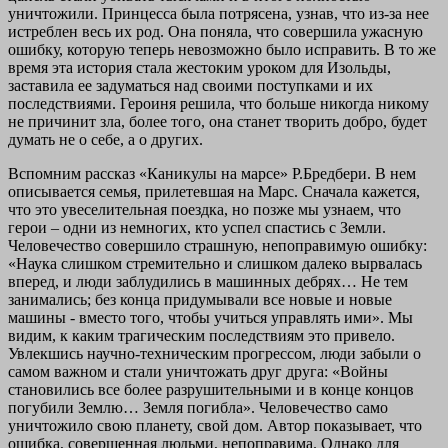
уничтожили. Принцесса была потрясена, узнав, что из-за нее
истреблен весь их род. Она поняла, что совершила ужасную
ошибку, которую теперь невозможно было исправить. В то же
время эта история стала жестоким уроком для Изольды,
заставила ее задуматься над своими поступками и их
последствиями. Героиня решила, что больше никогда никому
не причинит зла, более того, она станет творить добро, будет
думать не о себе, а о других.
Вспомним рассказ «Каникулы на марсе» Р.Бредбери. В нем
описывается семья, прилетевшая на Марс. Сначала кажется,
что это увеселительная поездка, но позже мы узнаем, что
герои – одни из немногих, кто успел спастись с Земли.
Человечество совершило страшную, непоправимую ошибку:
«Наука слишком стремительно и слишком далеко вырвалась
вперед, и люди заблудились в машинных дебрях… Не тем
занимались; без конца придумывали все новые и новые
машины - вместо того, чтобы учиться управлять ими». Мы
видим, к каким трагическим последствиям это привело.
Увлекшись научно-техническим прогрессом, люди забыли о
самом важном и стали уничтожать друг друга: «Войны
становились все более разрушительными и в конце концов
погубили Землю… Земля погибла». Человечество само
уничтожило свою планету, свой дом. Автор показывает, что
ошибка, совершенная людьми, непоправима. Однако для