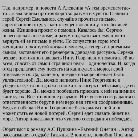
Так, например, в повести А.Алексина «А тем временем где-
то…» мы видим противоборство разума и чувств. Главный
герой Сергей Емельянов, случайно прочитав письмо,
адресованное отцу, узнает о существовании у того бывшей
жены. Женщина просит о помощи. Казалось бы, Сергею
нечего делать в ее доме, и разум подсказывает ему просто
вернуть ей ее письмо и уйти. Но сочувствие горю этой
женщины, покинутой когда-то мужем, а теперь и приемным
сыном, заставляет его пренебречь доводами рассудка. Сережа
решает постоянно навещать Нину Георгиевну, помогать ей во
всем, спасать от самой страшной беды – одиночества. И, когда
отец предлагает ему поехать на каникулах к морю, герой
отказывается. Да, конечно, поездка на море обещает быть
увлекательной. Да, можно написать Нине Георгиевне и
убедить ее, что она должна поехать в лагерь с ребятами, где ей
будет хорошо. Да, можно пообещать приехать к ней на зимних
каникулах. Все это вполне разумно. Но чувство сострадания и
ответственности берут в нем верх над этими соображениями.
Ведь он обещал Нине Георгиевне быть рядом с ней и не
может стать ее новой потерей. Сергей едет сдавать билет на
море. Автор показывает, что чувство сострадания побеждает.
Обратимся к роману А.С.Пушкина «Евгений Онегин». Автор
рассказывает о судьбе Татьяны. В юности, полюбив Онегина,