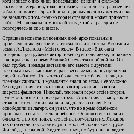
хотя и знает о них лишь понаслышке, из книг и фильмов,
рассказов ветеранов, тоже понимает, что ничего страшнее нет
и быть не может. Горький опыт суровых военных лет учит нас
не забывать о том, сколько горя и страданий может принести
война. Мы должны помнить об этом, чтобы трагедия не
повторялась вновь и вновь.
Страшные испытания военных дней ярко показаны в
произведениях русской и зарубежной литературы. Вспомним
роман А.Лиханова «Мой генерал». В главе «Еще одна
история. Про трубача» автор повествует о человеке, попавшем
в концлагерь во время Великой Отечественной войны. Он
был трубач, и немцы заставили его вместе с другими
пленными музыкантами играть веселые мелодии, провожая
людей в «баню». Только это была вовсе не баня, а печи, где
пленных сжигали, и музыканты знали об этом. Невозможно
без содрогания читать строки, в которых описываются
зверства фашистов. Николай, так звали героя этой истории,
чудом остался жив после расстрела. Автор показывает, какие
страшные испытания выпали на долю его героя. Его
освободили из лагеря, он узнал, что во время бомбежки
пропала его семья – жена и ребенок. Он долго искал своих
близких, а потом понял, что война погубила и их. Лиханов
так описывает состояние души героя: «Словно умер трубач.
Живой, да не живой. Ходит, ест, пьет, но будто не он ходит,