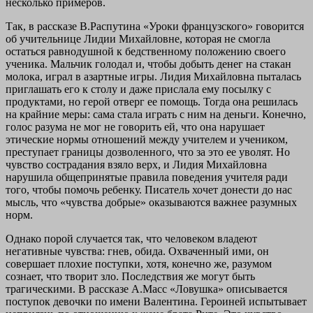
несколько примеров.
Так, в рассказе В.Распутина «Уроки французского» говорится
об учительнице Лидии Михайловне, которая не смогла
остаться равнодушной к бедственному положению своего
ученика. Мальчик голодал и, чтобы добыть денег на стакан
молока, играл в азартные игры. Лидия Михайловна пыталась
приглашать его к столу и даже прислала ему посылку с
продуктами, но герой отверг ее помощь. Тогда она решилась
на крайние меры: сама стала играть с ним на деньги. Конечно,
голос разума не мог не говорить ей, что она нарушает
этические нормы отношений между учителем и учеником,
преступает границы дозволенного, что за это ее уволят. Но
чувство сострадания взяло верх, и Лидия Михайловна
нарушила общепринятые правила поведения учителя ради
того, чтобы помочь ребенку. Писатель хочет донести до нас
мысль, что «чувства добрые» оказываются важнее разумных
норм.
Однако порой случается так, что человеком владеют
негативные чувства: гнев, обида. Охваченный ими, он
совершает плохие поступки, хотя, конечно же, разумом
сознает, что творит зло. Последствия же могут быть
трагическими. В рассказе А.Масс «Ловушка» описывается
поступок девочки по имени Валентина. Героиней испытывает