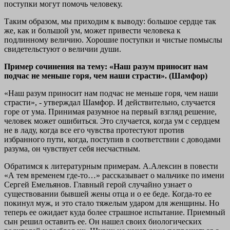
поступки могут помочь человеку.
Таким образом, мы приходим к выводу: большое сердце так
же, как и большой ум, может привести человека к
подлинному величию. Хорошие поступки и чистые помыслы
свидетельстуют о величии души.
Пример сочинения на тему: «Наш разум приносит нам
подчас не меньше горя, чем наши страсти». (Шамфор)
«Наш разум приносит нам подчас не меньше горя, чем наши
страсти», - утверждал Шамфор. И действительно, случается
горе от ума. Принимая разумное на первый взгляд решение,
человек может ошибиться. Это случается, когда ум с сердцем
не в ладу, когда все его чувства протестуют против
избранного пути, когда, поступив в соответствии с доводами
разума, он чувствует себя несчастным.
Обратимся к литературным примерам. А.Алексин в повести
«А тем временем где-то…» рассказывает о мальчике по имени
Сергей Емельянов. Главный герой случайно узнает о
существовании бывшей жены отца и о ее беде. Когда-то ее
покинул муж, и это стало тяжелым ударом для женщины. Но
теперь ее ожидает куда более страшное испытание. Приемный
сын решил оставить ее. Он нашел своих биологических