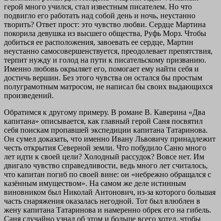
герой много учился, стал известным писателем. Но что
подвигло его работать над собой день и ночь, неустанно
творить? Ответ прост: это чувство любви. Сердце Мартина
покорила девушка из высшего общества, Руфь Морз. Чтобы
добиться ее расположения, завоевать ее сердце, Мартин
неустанно самосовершенствуется, преодолевает препятствия,
терпит нужду и голод на пути к писательскому призванию.
Именно любовь окрыляет его, помогает ему найти себя и
достичь вершин. Без этого чувства он остался бы простым
полуграмотным матросом, не написал бы своих выдающихся
произведений.
Обратимся к другому примеру. В романе В. Каверина «Два
капитана» описывается, как главный герой Саня посвятил
себя поискам пропавшей экспедиции капитана Татаринова.
Он сумел доказать, что именно Ивану Львовичу принадлежит
честь открытия Северной земли. Что побудило Саню много
лет идти к своей цели? Холодный рассудок? Вовсе нет. Им
двигало чувство справедливости, ведь много лет считалось,
что капитан погиб по своей вине: он «небрежно обращался с
казённым имуществом». На самом же деле истинным
виновником был Николай Антонович, из-за которого большая
часть снаряжения оказалась негодной. Тот был влюблен в
жену капитана Татаринова и намеренно обрек его на гибель.
Саня случайно узнал об этом и больше всего хотел, чтобы