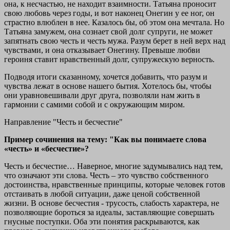
она, к несчастью, не находит взаимности. Татьяна проносит
свою любовь через годы, и вот наконец Онегин у ее ног, он
страстно влюблен в нее. Казалось бы, об этом она мечтала. Но
Татьяна замужем, она сознает свой долг супруги, не может
запятнать свою честь и честь мужа. Разум берет в ней верх над
чувствами, и она отказывает Онегину. Превыше любви
героиня ставит нравственный долг, супружескую верность.
Подводя итоги сказанному, хочется добавить, что разум и
чувства лежат в основе нашего бытия. Хотелось бы, чтобы
они уравновешивали друг друга, позволяли нам жить в
гармонии с самими собой и с окружающим миром.
Направление "Честь и бесчестие"
Пример сочинения на тему: "Как вы понимаете слова
«честь» и «бесчестие»?
Честь и бесчестие… Наверное, многие задумывались над тем,
что означают эти слова. Честь – это чувство собственного
достоинства, нравственные принципы, которые человек готов
отстаивать в любой ситуации, даже ценой собственной
жизни. В основе бесчестия - трусость, слабость характера, не
позволяющие бороться за идеалы, заставляющие совершать
гнусные поступки. Оба эти понятия раскрываются, как