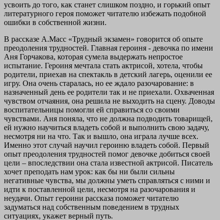
усвоить до того, как станет слишком поздно, и горький опыт
литературного героя поможет читателю избежать подобной
ошибки в собственной жизни.
В рассказе А.Масс «Трудный экзамен» говорится об опыте
преодоления трудностей. Главная героиня - девочка по имени
Аня Горчакова, которая сумела выдержать непростое
испытание. Героиня мечтала стать актрисой, хотела, чтобы
родители, приехав на спектакль в детский лагерь, оценили ее
игру. Она очень старалась, но ее ждало разочарование: в
назначенный день ее родители так и не приехали. Охваченная
чувством отчаяния, она решила не выходить на сцену. Доводы
воспитательницы помогли ей справиться со своими
чувствами. Аня поняла, что не должна подводить товарищей,
ей нужно научиться владеть собой и выполнить свою задачу,
несмотря ни на что. Так и вышло, она играла лучше всех.
Именно этот случай научил героиню владеть собой. Первый
опыт преодоления трудностей помог девочке добиться своей
цели – впоследствии она стала известной актрисой. Писатель
хочет преподать нам урок: как бы ни были сильны
негативные чувства, мы должны уметь справляться с ними и
идти к поставленной цели, несмотря на разочарования и
неудачи. Опыт героини рассказа поможет читателю
задуматься над собственным поведением в трудных
ситуациях, укажет верный путь.