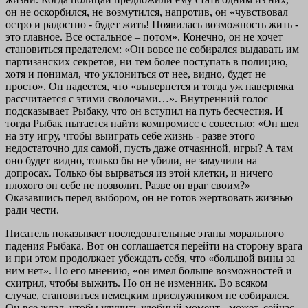
он не оскорбился, не возмутился, напротив, он «чувствовал
остро и радостно - будет жить! Появилась возможность жить -
это главное. Все остальное – потом». Конечно, он не хочет
становиться предателем: «Он вовсе не собирался выдавать им
партизанских секретов, ни тем более поступать в полицию,
хотя и понимал, что уклониться от нее, видно, будет не
просто». Он надеется, что «вывернется и тогда уж наверняка
рассчитается с этими сволочами…». Внутренний голос
подсказывает Рыбаку, что он вступил на путь бесчестия. И
тогда Рыбак пытается найти компромисс с совестью: «Он шел
на эту игру, чтобы выиграть себе жизнь - разве этого
недостаточно для самой, пусть даже отчаянной, игры? А там
оно будет видно, только бы не убили, не замучили на
допросах. Только бы вырваться из этой клетки, и ничего
плохого он себе не позволит. Разве он враг своим?»
Оказавшись перед выбором, он не готов жертвовать жизнью
ради чести.
Писатель показывает последовательные этапы морального
падения Рыбака. Вот он соглашается перейти на сторону врага
и при этом продолжает убеждать себя, что «большой вины за
ним нет». По его мнению, «он имел больше возможностей и
схитрил, чтобы выжить. Но он не изменник. Во всяком
случае, становиться немецким прислужником не собирался.
Он все ждал, чтобы улучить удобный момент - может, сейчас,