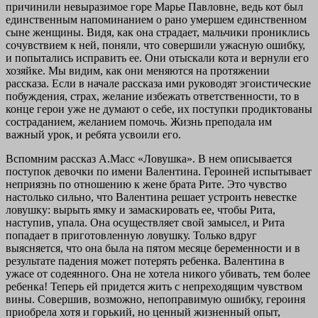
причинили невыразимое горе Марье Павловне, ведь кот был
единственным напоминанием о рано умершем единственном
сыне женщины. Видя, как она страдает, мальчики прониклись
сочувствием к ней, поняли, что совершили ужасную ошибку,
и попытались исправить ее. Они отыскали кота и вернули его
хозяйке. Мы видим, как они меняются на протяжении
рассказа. Если в начале рассказа ими руководят эгоистические
побуждения, страх, желание избежать ответственности, то в
конце герои уже не думают о себе, их поступки продиктованы
состраданием, желанием помочь. Жизнь преподала им
важный урок, и ребята усвоили его.
Вспомним рассказ А.Масс «Ловушка». В нем описывается
поступок девочки по имени Валентина. Героиней испытывает
неприязнь по отношению к жене брата Рите. Это чувство
настолько сильно, что Валентина решает устроить невестке
ловушку: вырыть ямку и замаскировать ее, чтобы Рита,
наступив, упала. Она осуществляет свой замысел, и Рита
попадает в приготовленную ловушку. Только вдруг
выясняется, что она была на пятом месяце беременности и в
результате падения может потерять ребенка. Валентина в
ужасе от содеянного. Она не хотела никого убивать, тем более
ребенка! Теперь ей придется жить с непреходящим чувством
вины. Совершив, возможно, непоправимую ошибку, героиня
приобрела хотя и горький, но ценный жизненный опыт,