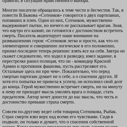
правило, в ситуации нравственного выбора.
Многие писатели обращались к теме чести и бесчестия. Так, в
повести В.Быкова «Сотников» говорится о двух партизанах,
попавших в плен. Один из них, Сотников, мужественно
выдерживает пытки, но ничего не рассказывает врагам. Зная,
что наутро его казнят, он готовится с достоинством встретить
смерть. Писатель акцентирует наше внимание на
размышлениях героя: «Сотников легко и просто, как что-то
элементарное и совершенно логическое в его положении,
принял последнее теперь решение: взять все на себя. Завтра он
скажет следователю, что ходил в разведку, имел задание, в
перестрелке ранил полицая, что он - командир Красной
Армии и противник фашизма, пусть расстреляют его.
Остальные здесь ни при чем». Показательно, что перед
смертью партизан думает не о себе, а о спасении других. И
хотя его попытка не привела к успеху, он исполнил свой долг
до конца. Герой мужественно встречает смерть, ни на минуту
к нему не приходит мысль умолять врага о пощаде, стать
предателем. Автор хочет донести до нас мысль, что честь и
достоинство превыше страха смерти.
Совсем по-другому ведет себя товарищ Сотникова, Рыбак.
Страх смерти взял верх над всеми его чувствами. Сидя в
подвале, он только и думает, что о спасении собственной
жизни. Когда полицаи предложили ему стать одним из них,