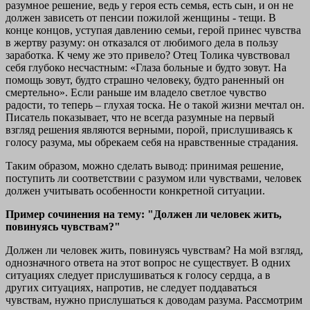
разумное решение, ведь у героя есть семья, есть сын, и он не
должен зависеть от пенсии пожилой женщины - тещи. В
конце концов, уступая давлению семьи, герой принес чувства
в жертву разуму: он отказался от любимого дела в пользу
заработка. К чему же это привело? Отец Толика чувствовал
себя глубоко несчастным: «Глаза больные и будто зовут. На
помощь зовут, будто страшно человеку, будто раненный он
смертельно». Если раньше им владело светлое чувство
радости, то теперь – глухая тоска. Не о такой жизни мечтал он.
Писатель показывает, что не всегда разумные на первый
взгляд решения являются верными, порой, прислушиваясь к
голосу разума, мы обрекаем себя на нравственные страдания.
Таким образом, можно сделать вывод: принимая решение,
поступить ли соответствии с разумом или чувствами, человек
должен учитывать особенности конкретной ситуации.
Пример сочинения на тему: "Должен ли человек жить,
повинуясь чувствам?"
Должен ли человек жить, повинуясь чувствам? На мой взгляд,
однозначного ответа на этот вопрос не существует. В одних
ситуациях следует прислушиваться к голосу сердца, а в
других ситуациях, напротив, не следует поддаваться
чувствам, нужно прислушаться к доводам разума. Рассмотрим