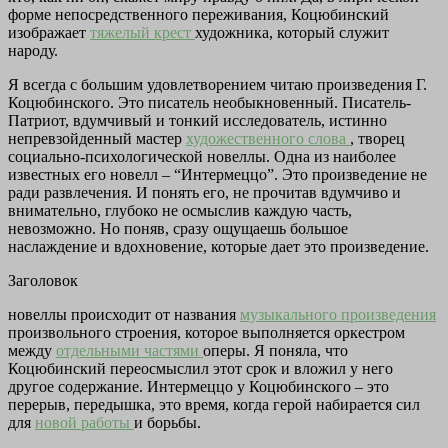
форме непосредственного переживания, Коцюбинский
изображает
тяжелый крест
художника, который служит
народу.
Я всегда с большим удовлетворением читаю произведения Г.
Коцюбинского. Это писатель необыкновенный. Писатель-
Патриот, вдумчивый и тонкий исследователь, истинно
непревзойденный мастер
художественного слова
, творец
социально-психологической новеллы. Одна из наиболее
известных его новелл – “Интермеццо”. Это произведение не
ради развлечения. И понять его, не прочитав вдумчиво и
внимательно, глубоко не осмыслив каждую часть,
невозможно. Но поняв, сразу ощущаешь большое
наслаждение и вдохновение, которые дает это произведение.
Заголовок
новеллы происходит от названия
музыкального произведения
произвольного строения, которое выполняется оркестром
между
отдельными частями
оперы. Я поняла, что
Коцюбинский переосмыслил этот срок и вложил у него
другое содержание. Интермеццо у Коцюбинского – это
перерыв, передышка, это время, когда герой набирается сил
для
новой работы
и борьбы.