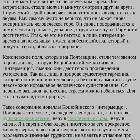
этого может быть встреча с человеческим горем. Они
встретились, стояли молча и минуту смотрели друг на друга.
Лирический герой проверяет свою готовность возвратиться к
людям. Ему самому будто не верится, что он может снова
воспринимать человеческое горе. Он снова поворачивается к
нему, чем жил раньше: душа поет, струны натянуты. Гармонии
достигнуты. Итак, не это не бегство, а лишь интермеццо –
временная передышка, нужен для беспокойства, который и
получил герой, общаясь с природой.
Кононевские поля, которые на Полтавщине, стали тем звеном
в цепи жизни, которую Коцюбинский метко назвал
“интермеццо”. Именно они дают герою произведения
успокоения. Так как лишь в природе существует гармония,
которой постоянно ищет человек, и без этой гармонии в душе
невозможно нормальное человеческое существование. От
нервных разладов, депрессии, стресса можно избавиться. Для
этого нужно идти к природе.
Такое содержание новеллы Коцюбинского “интермеццо”.
Природа – это, может, последнее звено для тех, кто потерял
душевное равновесие
, веру в
собственные силы
, веру в
жизнь. Я искренне благодарен писателю за его прекрасное,
жизнеутверждающее произведение, которое научило меня
одолевать жизненные трудности, не впадать в отчаяние при