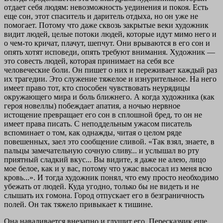
отдает себя людям: невозможность уединения и покоя. Есть
еще сон, этот спаситель и даритель отдыха, но он уже не
помогает. Потому что даже сквозь закрытые веки художник
видит людей, целые потоки людей, которые идут мимо него и
о чем-то кричат, плачут, шепчут. Они врываются в его сон и
опять хотят исповеди, опять требуют внимания. Художник —
это совесть людей, которая принимает на себя все
человеческие боли. Он пишет о них и переживает каждый раз
их трагедии. Это служение тяжелое и изнурительное. На него
имеет право тот, кто способен чувствовать неурядицы
окружающего мира и боль ближнего. А когда художника (как
героя новеллы) побеждает апатия, а ночью нервное
истощение превращает его сон в сплошной бред, то он не
имеет права писать. С неподдельным ужасом писатель
вспоминает о том, как однажды, читая о целом ряде
повешенных, заел это сообщение сливой. «Так взял, знаете, в
пальцы замечательную сочную сливу... и услышал во рту
приятный сладкий вкус... Вы видите, я даже не алею, лицо
мое белое, как и у вас, потому что ужас высосал из меня всю
кровь...». И тогда художник понял, что ему просто необходимо
убежать от людей. Куда угодно, только бы не видеть и не
слышать их гомона. Город отпускает его в безграничность
полей. Он так тяжело привыкает к тишине.
Она наваливается внезапно и глушит его. Пересказчик еще