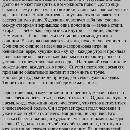
долго не может поверить в возможность покоя. Долго еще
слышатся ему ночью чьи-то вскрики, стоят над головой чьи-то
мрачные тени. Наконец тревога и усталость оставляют его
растрепанную душу. Художник чувствует себя так, словно
между створками зернышка: одна половина — зелень степи,
вторая, — небесная голубизна, а внутри — солнце, словно
жемчужина. Тень человека не становится между ним и
солнцем. Его душа наливается силами, покоем, уверенностью.
Солнечное сияние и неземная жаворонковая игра на
невидимой арфе, кукушкино «ку-ку» каждое утро и прохлада
воды колодезя — все это как бальзам на глубокие раны его
уставшего впечатлительного сердца. Настоящий художник не
может долго находиться в покое. Спустя некоторое время его
призвание обязательно заставит вспомнить о труде.
Настоящий художник не принуждает себя служить людям.
Творить для них — это непобедимое желание...
Герой новеллы, измученный и истощенный, желает забыть о
человеческих несчастьях, и ему это удается. Однако наступает
время, когда художник опять чувствует, что готов встретиться
с человеческой болью. Он встречает среди поля человека и
уже не хочет убегать от него. Напротив, он слушает. Его
рассказ берет за живое, и художник чеканит в памяти каждое
слово. Он должен писать об этих обездоленных, потому что
кто, как ни он, скажет миру правду о них. Да, в лирической