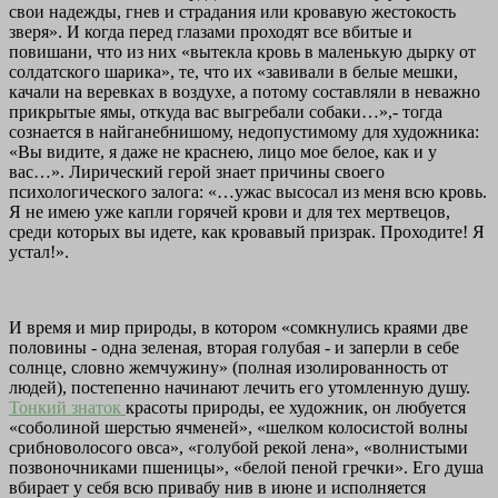
свои надежды, гнев и страдания или кровавую жестокость
зверя». И когда перед глазами проходят все вбитые и
повишани, что из них «вытекла кровь в маленькую дырку от
солдатского шарика», те, что их «завивали в белые мешки,
качали на веревках в воздухе, а потому составляли в неважно
прикрытые ямы, откуда вас выгребали собаки…»,- тогда
сознается в найганебнишому, недопустимому для художника:
«Вы видите, я даже не краснею, лицо мое белое, как и у
вас…». Лирический герой знает причины своего
психологического залога: «…ужас высосал из меня всю кровь.
Я не имею уже капли горячей крови и для тех мертвецов,
среди которых вы идете, как кровавый призрак. Проходите! Я
устал!».
И время и мир природы, в котором «сомкнулись краями две
половины - одна зеленая, вторая голубая - и заперли в себе
солнце, словно жемчужину» (полная изолированность от
людей), постепенно начинают лечить его утомленную душу.
Тонкий знаток
красоты природы, ее художник, он любуется
«соболиной шерстью ячменей», «шелком колосистой волны
срибноволосого овса», «голубой рекой лена», «волнистыми
позвоночниками пшеницы», «белой пеной гречки». Его душа
вбирает у себя всю привабу нив в июне и исполняется