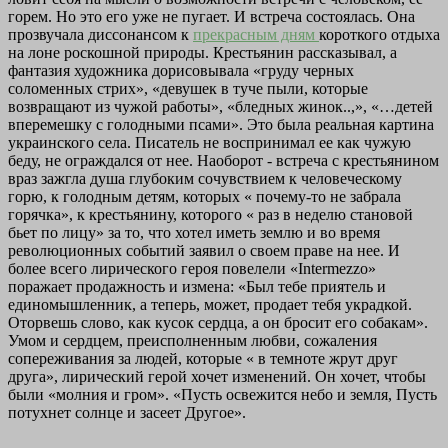
горем. Но это его уже не пугает. И встреча состоялась. Она
прозвучала диссонансом к
прекрасным дням
короткого отдыха
на лоне роскошной природы. Крестьянин рассказывал, а
фантазия художника дорисовывала «груду черных
соломенных стрих», «девушек в туче пыли, которые
возвращают из чужой работы», «бледных жинок..,», «…детей
вперемешку с голодными псами». Это была реальная картина
украинского села. Писатель не воспринимал ее как чужую
беду, не ограждался от нее. Наоборот - встреча с крестьянином
враз зажгла душа глубоким сочувствием к человеческому
горю, к голодным детям, которых « почему-то не забрала
горячка», к крестьянину, которого « раз в неделю становой
бьет по лицу» за то, что хотел иметь землю и во время
революционных событий заявил о своем праве на нее. И
более всего лирического героя повелели «Intermezzo»
поражает продажность и измена: «Был тебе приятель и
единомышленник, а теперь, может, продает тебя украдкой.
Оторвешь слово, как кусок сердца, а он бросит его собакам».
Умом и сердцем, преисполненным любви, сожаления
сопереживания за людей, которые « в темноте жрут друг
друга», лирический герой хочет изменений. Он хочет, чтобы
были «молния и гром». «Пусть освежится небо и земля, Пусть
потухнет солнце и засеет Другое».