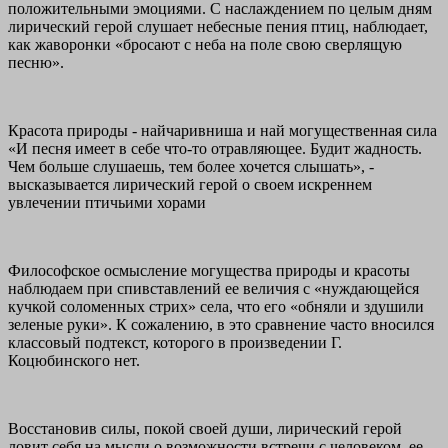
положительными эмоциями. С наслаждением по целым дням
лирический герой слушает небесные пения птиц, наблюдает,
как жаворонки «бросают с неба на поле свою сверлящую
песню».
Красота природы - найчаривниша и най могущественная сила
«И песня имеет в себе что-то отравляющее. Будит жадность.
Чем больше слушаешь, тем более хочется слышать», -
высказывается лирический герой о своем искреннем
увлечении птичьими хорами
Философское осмысление могущества природы и красоты
наблюдаем при спивставлений ее величия с «нуждающейся
кучкой соломенных стрих» села, что его «обняли и здушили
зеленые руки». К сожалению, в это сравнение часто вносился
классовый подтекст, которого в произведении Г.
Коцюбинского нет.
Восстановив силы, покой своей души, лирический герой
ловит себя на мысли о возможности встречи с человеком, ее