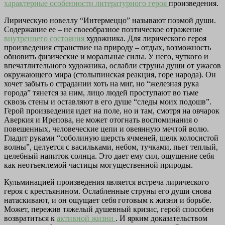
характерные особенности
литературного героя
произведения.
Лирическую новеллу “Интермеццо” называют поэмой души.
Содержание ее – не своеобразное поэтическое отражение
внутреннего состояния
художника. Для лирического героя
произведения странствие на природу – отдых, возможность
обновить физические и моральные силы. У него, чуткого и
впечатлительного художника, ослабли струны души от ужасов
окружающего мира (столыпинская реакция, горе народа). Он
хочет забыть о страдании хоть на миг, но “железная рука
города” тянется за ним, лицо людей проступают во тьме
сквозь стены и оставляют в его душе “следы моих подошв”.
Герой произведения идет на поле, но и там, смотря на овчарок
Аверкия и Ирепова, не может отогнать воспоминания о
повешенных, человеческие цепи и овеянную мечтой волю.
Гладит руками “соболиную шерсть ячменей, шелк колосистой
волны”, целуется с васильками, небом, тучками, пьет теплый,
целебный напиток солнца. Это дает ему сил, ощущение себя
как неотъемлемой частицы могущественной природы.
Кульминацией произведения является встреча лирического
героя с крестьянином. Ослабленные струны его души снова
натаскивают, и он ощущает себя готовым к жизни и борьбе.
Может, пережив тяжелый душевный кризис, герой способен
возвратиться к
активной жизни
. И ярким доказательством