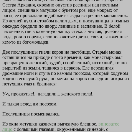
Сестра Аркадия, скромно опустив ресницы над постным
лицом, спешила к матушке с букетом роз, еще мокрых от
росы; ее провожали недобрые взгляды встречных монашенок.
Из летней кухни столбом валил дым, и послушницы в темных
одеждах бродили по двору, ленивые и заспанные. В белой
часовенке, где в каменную чашку стекала чистая, целебная
вода, ровно горели, словно золотые цветы, свечи, зажженные
кем-то из богомольцев.
Две послушницы гнали коров на пастбище. Старый монах,
оставшийся на приходе с того времени, как монастырь был
превращен в женский, худой, сгорбленный, иссохший, точно
вырытый из земли, тащился в церковь. Еле передвигая
дрожащие ноги и стуча по камням посохом, который ходуном
ходил в его сухой руке, он метал на коров последние искры из
потухших глаз и бранился:
У-у, проклятые!.. нагадили... женского пола!..
И тыкал вслед им посохом.
Послушницы посмеивались.
Из окна матушки казначеи выглянуло бледное,
виноватое
лицо
с большими глазами, окруженными синевой, с