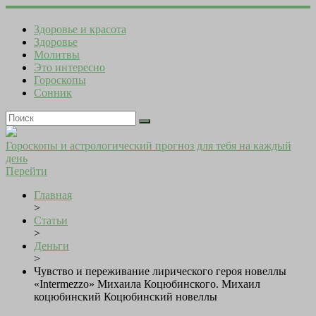
Здоровье и красота
Здоровье
Молитвы
Это интересно
Гороскопы
Сонник
Гороскопы и астрологический прогноз для тебя на каждый
день
Перейти
Главная
>
Статьи
>
Деньги
>
Чувство и переживание лирического героя новеллы
«Intermezzo» Михаила Коцюбинского. Михаил
коцюбинский Коцюбинский новеллы