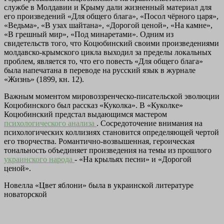
службе в Молдавии и Крыму дали жизненный материал для
его произведений «Для общего блага», «Посол чёрного царя»,
«Ведьма», «В узах шайтана», «Дорогой ценой», «На камне»,
«В грешный мир», «Под минаретами». Одним из
свидетельств того, что Коцюбинский своими произведениями
молдавско-крымского цикла выходил за пределы локальных
проблем, является то, что его повесть «Для общего блага»
была напечатана в переводе на русский язык в журнале
«Жизнь» (1899, кн. 12).
Важным моментом мировоззренческо-писательской эволюции
Коцюбинского был рассказ «Куколка». В «Куколке»
Коцюбинский предстал выдающимся мастером
психологического анализа
. Сосредоточение внимания на
психологических коллизиях становится определяющей чертой
его творчества. Романтично-возвышенная, героическая
тональность объединяет произведения на темы из прошлого
украинского народа
- «На крыльях песни» и «Дорогой
ценой».
Новелла «Цвет яблони» была в украинской литературе
новаторской