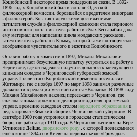
Коцюбинский некоторое время поддерживал связи. В 1892-
1896 годах Коцюбинский был в составе Одесской
филлоксерной комиссии, боровшейся с вредителем винограда
- филлоксерой. Богатая творческими достижениями
пятилетняя служба в филлоксерной комиссии стала периодом
интенсивного роста писателя: работа в сёлах Бессарабии дала
ему материал для написания цикла молдавских рассказов,
затем писатель работал в Крыму, который зажигал творческое
воображение чувствительного к экзотике Коцюбинского.
Оставив работу в комиссии в 1897, Михаил Михайлович
предпринимает безуспешную попытку устроиться на работу в
Чернигове, где он надеялся получить должность заведующего
книжным складом в Черниговской губернской земской
управе. После этого Коцюбинский временно поселился в
Житомире, где с ноября 1897 по март 1898 занимал различные
должности в редакции местной газеты «Волынь». В 1898 году
Михаил Михайлович наконец переезжает в Чернигов, где
сначала занимал должность делопроизводителя при земской
управе, временно заведовал столом
народного образования
и
редактировал «Земский сборник Черниговской губернии». В
сентябре 1900 года устроился в городском статистическом
бюро, где работал до 1911 года. В Чернигове женился на Вере
Устиновне Дейше,
дворянского роду
, с которой познакомился
ещё в конце 1894-го в Киеве на первом съезде «Громады».