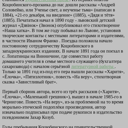
Коцюбинского-прозаика до нас дошли рассказы «Андрей
Соловейко, или Ученье свет, а неученье тьма» (написан в
1884), «21-го декабря, на введение» (1885), «Дядя и тётя»
(1885). Печататься начал в 1890 году - львовский детский
журнал «Дзвінок» (Звонок) опубликовал его стихотворение
«Наша хатка». В том же году побывал во Львове, установив
творческие контакты с местными литераторами и издателями,
в частности Иваном Франко . Поездка положила начало
постоянному сотрудничеству Коцюбинского в
западноукраинских изданиях. В начале 1891 года он поехал в
с. Лопатинцы на Винничине, где совместил работу
домашнего учителя в семье местного служащего (бухгалтера
сахарозавода) с началом серьёзной
литературной работы
.
Только за 1891 год из-под его пера вышли рассказы «Харитя»,
«Ёлочка», «Пятизлотник», повесть «На веру», стихотворная
сказка «Завистливый брат».
Первый сборник автора, всего из трёх рассказов («Харитя»,
«Ёлочка», «Маленький грешник»), вышел в начале 1985-го в
Чернигове. Повесть «На веру», из-за проблемной на то время
морально-этической подоплёки произведения, автор
изначально подписывал при подаче рукописи в издательство
псевдонимом Захар Козуб.
Годы пребывания Коцюбинского на правительственной