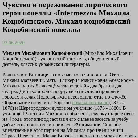
Чувство и переживание лирического
героя новеллы «Intermezzo» Михаила
Коцюбинского. Михаил коцюбинский
Коцюбинский новеллы
23.06.2020
Михаил Михайлович Коцюбинский
(Михайло Михайлович
Коцюбинський) - украинский писатель, общественный
деятель, классик украинской литературы.
Родился в г. Виннице в семье мелкого чиновника. Отец -
Михаил Матвеевич, мать - Гликерия Максимовна Абаз; кроме
Михаила у них было ещё четверо детей - два брата и две
сестры. Детство и юность будущего писателя прошли в
городах и селах Подолья, куда переводили отца по службе.
Образование получил в Барской
начальной школе
(1875 -
1876) и Шаргородском духовном училище (1876 - 1880). В
училище 12-летний Михаил влюбился в девушку старше него
на 4 года, этот эпизод заставил его сильнее засесть за учёбу,
дабы чего-то достичь и привлечь её внимание. Сильное
впечатление в этот период на Михаила произвели книги
Тараса Шевченко , Марко Вовчок , так что он сам захотел стать