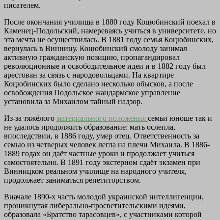
писателем.
После окончания училища в 1880 году Коцюбинский поехал в
Каменец-Подольский, намереваясь учиться в университете, но
эта мечта не осуществилась. В 1881 году семья Коцюбинских,
вернулась в Винницу. Коцюбинский смолоду занимал
активную гражданскую позицию, пропагандировал
революционные и освободительное идеи и в 1882 году был
арестован за связь с народовольцами. На квартире
Коцюбинских было сделано несколько обысков, а после
освобождения Подольское жандармское управление
установила за Михаилом тайный надзор.
Из-за тяжёлого
материального положения
семьи юноше так и
не удалось продолжить образование: мать ослепла,
впоследствии, в 1886 году, умер отец. Ответственность за
семью из четверых человек легла на плечи Михаила. В 1886-
1889 годах он даёт частные уроки и продолжает учиться
самостоятельно. В 1891 году экстерном сдаёт экзамен при
Винницком реальном училище на народного учителя,
продолжает заниматься репетиторством.
Вначале 1890-х часть молодой украинской интеллигенции,
проникнутая либерально-просветительскими идеями,
образовала «Братство тарасовцев», с участниками которой