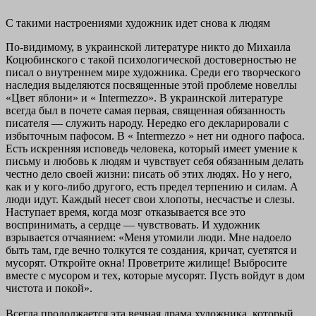
С такими настроениями художник идет снова к людям
По-видимому, в украинской литературе никто до Михаила
Коцюбинского с такой психологической достоверностью не
писал о внутреннем мире художника. Среди его творческого
наследия выделяются посвященные этой проблеме новеллы
«Цвет яблони» и « Intermezzo». В украинской литературе
всегда был в почете самая первая, священная обязанность
писателя — служить народу. Нередко его декларировали с
избыточным пафосом. В « Intermezzo » нет ни одного пафоса.
Есть искренняя исповедь человека, который имеет умение к
письму и любовь к людям и чувствует себя обязанным делать
честно дело своей жизни: писать об этих людях. Но у него,
как и у кого-либо другого, есть предел терпению и силам. А
люди идут. Каждый несет свои хлопоты, несчастье и слезы.
Наступает время, когда мозг отказывается все это
воспринимать, а сердце — чувствовать. И художник
взрывается отчаянием: «Меня утомили люди. Мне надоело
быть там, где вечно толкутся те создания, кричат, суетятся и
мусорят. Откройте окна! Проветрите жилище! Выбросите
вместе с мусором и тех, которые мусорят. Пусть войдут в дом
чистота и покой».
Всегда продолжается эта вечная драма художника, который