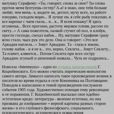
матушку Серафиму: «Ты, говорит, снова за свое? Ты снова
против меня бунтуешь сестер? A-а! я знаю, они тебя больше
любят, чем меня,- я, видите ли, деспот, мучу всех, на работе
изнуряю, голодом морю... Я лучше ем, я себе рыбу покупаю, я
все варенье с чаем съела... я... я... Я всем покажу! Я здесь
игуменья... Всех прогоню, расточу мерзкое племя, рассею по
свету...» А сама пожелтела, палкой стучит об пол, и клобук,
прости господи, съехал набок... Ну, матушке Серафиме сразу
ясно стало, чьих рук это дело. Она и говорит: «Это все
Аркадия наплела...» Зовут Аркадию. Та - глаза в землю,
голову набок - и я не я... это, верно, Секлета... Зовут Секлету...
Та плачет, клянется... Потом Секлета при всех сестру
Аркадию лгуньей и шпионкой назвала... Чуть не подрались...
Новелла «Intermezzo» - один из
лучших произведений
Г.
Коцюбинского. Его можно считать лирическим монологом
самого автора. Замысел написать такое произведение возник в
писателя во время отдыха в селе Кононивка на Полтавщине.
Поводом к написанию и темой произведения послужили
события 1905 года. Художественно освещая тему революции
и ее поражения, Г. Коцюбинский высказал свое идейно-
эстетичное кредо: литература - явление естетики, но она
призвана до изображение « верной картины разных сторон
жизнь» и его глубокого философского, социального,
психологического, исторического осмысления