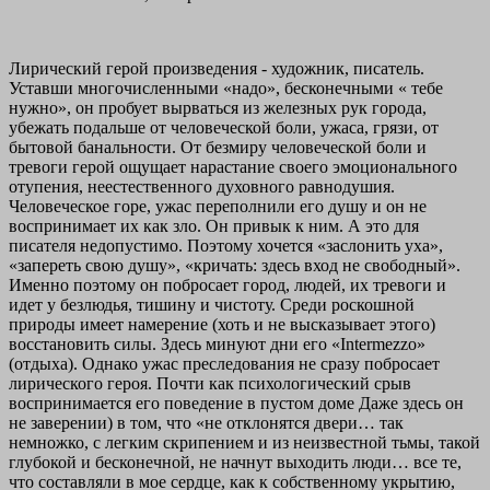
Лирический герой произведения - художник, писатель.
Уставши многочисленными «надо», бесконечными « тебе
нужно», он пробует вырваться из железных рук города,
убежать подальше от человеческой боли, ужаса, грязи, от
бытовой банальности. От безмиру человеческой боли и
тревоги герой ощущает нарастание своего эмоционального
отупения, неестественного духовного равнодушия.
Человеческое горе, ужас переполнили его душу и он не
воспринимает их как зло. Он привык к ним. А это для
писателя недопустимо. Поэтому хочется «заслонить уха»,
«запереть свою душу», «кричать: здесь вход не свободный».
Именно поэтому он побросает город, людей, их тревоги и
идет у безлюдья, тишину и чистоту. Среди роскошной
природы имеет намерение (хоть и не высказывает этого)
восстановить силы. Здесь минуют дни его «Intermezzo»
(отдыха). Однако ужас преследования не сразу побросает
лирического героя. Почти как психологический срыв
воспринимается его поведение в пустом доме Даже здесь он
не заверении) в том, что «не отклонятся двери… так
немножко, с легким скрипением и из неизвестной тьмы, такой
глубокой и бесконечной, не начнут выходить люди… все те,
что составляли в мое сердце, как к собственному укрытию,