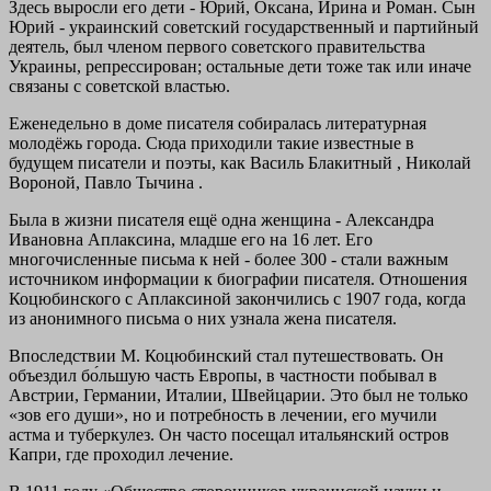
Здесь выросли его дети - Юрий, Оксана, Ирина и Роман. Сын
Юрий - украинский советский государственный и партийный
деятель, был членом первого советского правительства
Украины, репрессирован; остальные дети тоже так или иначе
связаны с советской властью.
Еженедельно в доме писателя собиралась литературная
молодёжь города. Сюда приходили такие известные в
будущем писатели и поэты, как Василь Блакитный , Николай
Вороной, Павло Тычина .
Была в жизни писателя ещё одна женщина - Александра
Ивановна Аплаксина, младше его на 16 лет. Его
многочисленные письма к ней - более 300 - стали важным
источником информации к биографии писателя. Отношения
Коцюбинского с Аплаксиной закончились с 1907 года, когда
из анонимного письма о них узнала жена писателя.
Впоследствии М. Коцюбинский стал путешествовать. Он
объездил бо́льшую часть Европы, в частности побывал в
Австрии, Германии, Италии, Швейцарии. Это был не только
«зов его души», но и потребность в лечении, его мучили
астма и туберкулез. Он часто посещал итальянский остров
Капри, где проходил лечение.