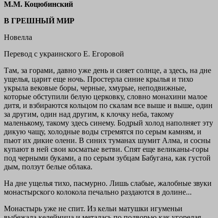
М.М. Коцюбинский
В ГРЕШНЫЙ МИР
Новелла
Перевод с украинского Е. Егоровой
Там, за горами, давно уже день и сияет солнце, а здесь, на дне
ущелья, царит еще ночь. Простерла синие крылья и тихо
укрыла вековые боры, черные, хмурые, неподвижные,
которые обступили белую церковку, словно монахини малое
дитя, и взбираются кольцом по скалам все выше и выше, один
за другим, один над другим, к клочку неба, такому
маленькому, такому здесь синему. Бодрый холод наполняет эту
дикую чащу, холодные воды стремятся по серым камням, и
пьют их дикие олени. В синих туманах шумит Алма, и сосны
купают в ней свои косматые ветви. Спят еще великаны-горы
под черными буками, а по серым зубцам Бабугана, как густой
дым, ползут белые облака.
На дне ущелья тихо, пасмурно. Лишь слабые, жалобные звуки
монастырского колокола печально раздаются в долине...
Монастырь уже не спит. Из кельи матушки игуменьи
выбежала келейница и металась по подворью как угорелая.