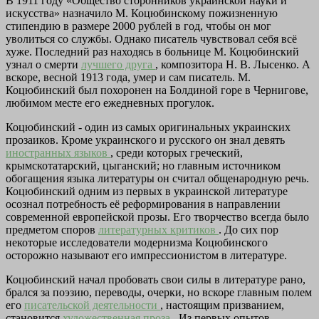
В 1911 году «Общество сторонников украинской науки и
искусства» назначило М. Коцюбинскому пожизненную
стипендию в размере 2000 рублей в год, чтобы он мог
уволиться со службы. Однако писатель чувствовал себя всё
хуже. Последний раз находясь в больнице М. Коцюбинский
узнал о смерти
лучшего друга
, композитора Н. В. Лысенко. А
вскоре, весной 1913 года, умер и сам писатель. М.
Коцюбинский был похоронен на Болдиной горе в Чернигове,
любимом месте его ежедневных прогулок.
Коцюбинский - один из самых оригинальных украинских
прозаиков. Кроме украинского и русского он знал девять
иностранных языков
, среди которых греческий,
крымскотатарский, цыганский; но главным источником
обогащения языка литературы он считал общенародную речь.
Коцюбинский одним из первых в украинской литературе
осознал потребность её реформирования в направлении
современной европейской прозы. Его творчество всегда было
предметом споров
литературных критиков
. До сих пор
некоторые исследователи модернизма Коцюбинского
осторожно называют его импрессионистом в литературе.
Коцюбинский начал пробовать свои силы в литературе рано,
брался за поэзию, переводы, очерки, но вскоре главным полем
его
писательской деятельности
, настоящим призванием,
становится
художественная проза
. Из первых опытов