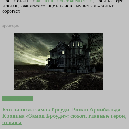
любых сложных
жизненных обстоятельствах
, любить людей
и жизнь, кланяться солнцу и неистовым ветрам – жить и
бороться.
просмотров
Мода и красота
Кто написал замок броуди. Роман Арчибальда
Кронина «Замок Броуди»: сюжет, главные герои,
отзывы