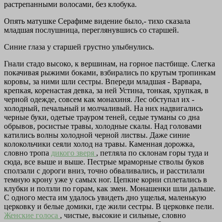
растрепанными волосами, без клобука.
Опять матушке Серафиме видение было,- тихо сказала
младшая послушница, переглянувшись со старшей.
Синие глаза у старшей грустно улыбнулись.
Гнали стадо высоко, к вершинам, на горное пастбище. Слегка
покачивая рыжими боками, взбирались по крутым тропинкам
коровы, за ними шли сестры. Впереди младшая - Варвара,
крепкая, коренастая девка, за ней Устина, тонкая, хрупкая, в
черной одежде, совсем как монахиня. Лес обступал их -
холодный, печальный и молчаливый. На них надвигались
черные буки, одетые трауром теней, седые туманы со дна
обрывов, росистые травы, холодные скалы. Над головами
катились волны холодной черной листвы. Даже синие
колокольчики сеяли холод на травы. Каменная дорожка,
словно тропа
дикого зверя
, петляла по склонам горы туда и
сюда, все выше и выше. Пестрые мраморные стволы буков
сползали с дороги вниз, точно обваливались, и расстилали
темную крону уже у самых ног. Цепкие корни сплетались в
клубки и ползли по горам, как змеи. Монашенки шли дальше.
С одного места им удалось увидеть дно ущелья, маленькую
церковку и белые домики, где жили сестры. В церковке пели.
Женские голоса
, чистые, высокие и сильные, словно