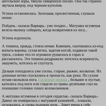
ангельские хоры, тянули священную песню. Она так странно
звучала вверху, под черным куполом.
Устина остановилась. Затихшая, просветленная, слушала
пение.
Пойдем,- сказала Варвара,- уже поздно... Матушка игуменья
велела малину собирать, когда возвратимся из лесу...
Устина вздохнула.
А тишина, правда, стояла немая. Камешек, скатившись из-под
копыта коровы, сухая ветка, задетая ногой, издавали такой
треск, словно что-то огромное рушилось в горах и
рассыпалось. Эта тишина раздражала: хотелось вскрикнуть,
зашуметь, хотелось ее спугнуть.
Дальше попадались уже сосны, старые, рыжие, косматые. Их
длинные ветви спускались в пропасти, как руки. По сухим
иглам скользила нога.
Сосновые шишки
, большие и пустые,
катились под ноги или глядели из травы десятками глаз на
поникшие головки синих колокольчиков.
А матушка игуменья и сегодня сердитая,- сказала Варвара.-
Давно ли помирилась с матушкой казначеей... плакали,
целовались, и снова подняли шум... Зовет вчера к себе