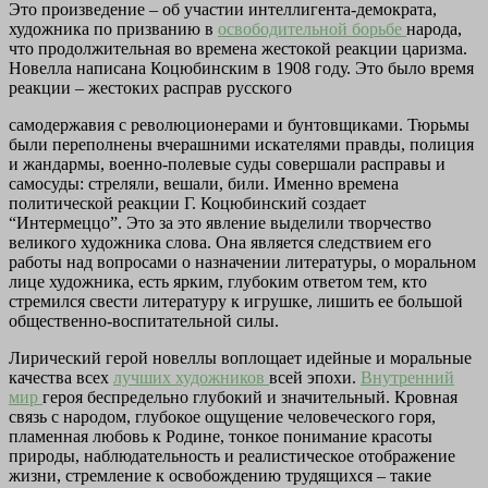
Это произведение – об участии интеллигента-демократа,
художника по призванию в
освободительной борьбе
народа,
что продолжительная во времена жестокой реакции царизма.
Новелла написана Коцюбинским в 1908 году. Это было время
реакции – жестоких расправ русского
самодержавия с революционерами и бунтовщиками. Тюрьмы
были переполнены вчерашними искателями правды, полиция
и жандармы, военно-полевые суды совершали расправы и
самосуды: стреляли, вешали, били. Именно времена
политической реакции Г. Коцюбинский создает
“Интермеццо”. Это за это явление выделили творчество
великого художника слова. Она является следствием его
работы над вопросами о назначении литературы, о моральном
лице художника, есть ярким, глубоким ответом тем, кто
стремился свести литературу к игрушке, лишить ее большой
общественно-воспитательной силы.
Лирический герой новеллы воплощает идейные и моральные
качества всех
лучших художников
всей эпохи.
Внутренний
мир
героя беспредельно глубокий и значительный. Кровная
связь с народом, глубокое ощущение человеческого горя,
пламенная любовь к Родине, тонкое понимание красоты
природы, наблюдательность и реалистическое отображение
жизни, стремление к освобождению трудящихся – такие