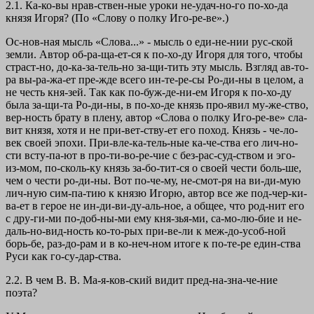
2.1. Ка-ко-вы нрав-ствен-ные уроки не-удач-но-го по-хо-да
князя Игоря? (По «Слову о полку Иго-ре-ве».)
Ос-нов-ная мысль «Слова...» - мысль о еди-не-нии рус-ской
земли. Автор об-ра-ща-ет-ся к по-хо-ду Игоря для того, чтобы
страст-но, до-ка-за-тель-но за-щи-тить эту мысль. Взгляд ав-то-
ра вы-ра-жа-ет пре-жде всего ин-те-ре-сы Ро-ди-ны в целом, а
не честь кня-зей. Так как по-буж-де-ни-ем Игоря к по-хо-ду
была за-щи-та Ро-ди-ны, в по-хо-де князь про-явил му-же-ство,
вер-ность брату в плену, автор «Слова о полку Иго-ре-ве» сла-
вит князя, хотя и не при-вет-ству-ет его поход. Князь - че-ло-
век своей эпохи. При-вле-ка-тель-ные ка-че-ства его лич-но-
сти всту-па-ют в про-ти-во-ре-чие с без-рас-суд-ством и эго-
из-мом, по-сколь-ку князь за-бо-тит-ся о своей чести боль-ше,
чем о чести ро-ди-ны. Вот по-че-му, не-смот-ря на ви-ди-мую
лич-ную сим-па-тию к князю Игорю, автор все же под-чер-ки-
ва-ет в герое не ин-ди-ви-ду-аль-ное, а общее, что род-нит его
с дру-ги-ми по-доб-ны-ми ему кня-зья-ми, са-мо-лю-бие и не-
даль-но-вид-ность ко-то-рых при-ве-ли к меж-до-усоб-ной
борь-бе, раз-до-рам и в ко-неч-ном итоге к по-те-ре един-ства
Руси как го-су-дар-ства.
2.2. В чем В. В. Ма-я-ков-ский видит пред-на-зна-че-ние
поэта?