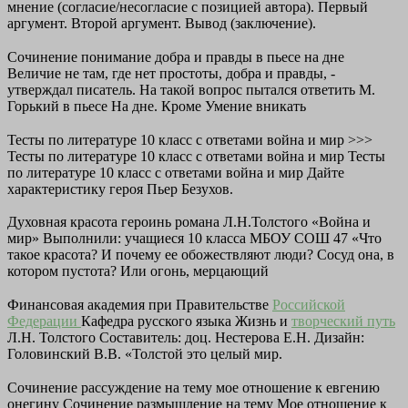
мнение (согласие/несогласие с позицией автора). Первый
аргумент. Второй аргумент. Вывод (заключение).
Сочинение понимание добра и правды в пьесе на дне
Величие не там, где нет простоты, добра и правды, -
утверждал писатель. На такой вопрос пытался ответить М.
Горький в пьесе На дне. Кроме Умение вникать
Тесты по литературе 10 класс с ответами война и мир >>>
Тесты по литературе 10 класс с ответами война и мир Тесты
по литературе 10 класс с ответами война и мир Дайте
характеристику героя Пьер Безухов.
Духовная красота героинь романа Л.Н.Толстого «Война и
мир» Выполнили: учащиеся 10 класса МБОУ СОШ 47 «Что
такое красота? И почему ее обожествляют люди? Сосуд она, в
котором пустота? Или огонь, мерцающий
Финансовая академия при Правительстве
Российской
Федерации
Кафедра русского языка Жизнь и
творческий путь
Л.Н. Толстого Составитель: доц. Нестерова Е.Н. Дизайн:
Головинский В.В. «Толстой это целый мир.
Сочинение рассуждение на тему мое отношение к евгению
онегину Сочинение размышление на тему Мое отношение к