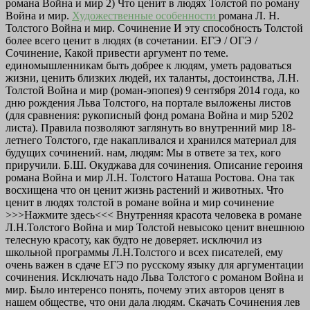
романа Война и мир 2) Что ценит в людях Толстой по роману
Война и мир.
Художественные особенности
романа Л. Н.
Толстого Война и мир. Сочинение И эту способность Толстой
более всего ценит в людях (в сочетании. ЕГЭ / ОГЭ /
Сочинение, Какой привести аргумент по теме.
единомышленникам быть добрее к людям, уметь радоваться
жизни, ценить близких людей, их таланты, достоинства, Л.Н.
Толстой Война и мир (роман-эпопея) 9 сентября 2014 года, ко
дню рождения Льва Толстого, на портале выложены листов
(для сравнения: рукописный фонд романа Война и мир 5202
листа). Правила позволяют заглянуть во внутренний мир 18-
летнего Толстого, где накапливался и хранился материал для
будущих сочинений. нам, людям: Мы в ответе за тех, кого
приручили. Б.Ш. Окуджава для сочинения. Описание героиня
романа Война и мир Л.Н. Толстого Наташа Ростова. Она так
восхищена что он ценит жизнь растений и животных. Что
ценит в людях толстой в романе война и мир сочинение
>>>Нажмите здесь<<< Внутренняя красота человека в романе
Л.Н.Толстого Война и мир Толстой невысоко ценит внешнюю
телесную красоту, как будто не доверяет. исключил из
школьной программы Л.Н.Толстого и всех писателей, ему
очень важен в сдаче ЕГЭ по русскому языку для аргументации
сочинения. Исключать надо Льва Толстого с романом Война и
мир. Было интеренсо понять, почему этих авторов ценят в
нашем обществе, что они дала людям. Скачать Сочинения лев