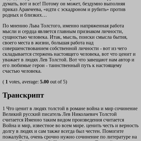
думать, вот и все! Потому он может, бездумно выполняя
приказ Аракчеева, «идти с эскадроном и рубить» против
родных и близких…
По мнению Льва Толстого, именно напряженная работа
мысли и сердца является главным признаком личности,
сущностью человека. Итак, мысль, поиски смысла бытия,
своего места в жизни, большая работа над
совершенствованием собственной личности - вот из чего
складывается стержень настоящего человека, вот что ценит и
уважает в людях Лев Толстой. Вот что завещают нам автор и
его любимые герои - таинственный путь к настоящему
счастью человека.
(
1
votes, average:
5.00
out of 5)
Транскрипт
1 Что ценит в людях толстой в романе война и мир сочинение
Великий русский писатель Лев Николаевич Толстой
считается Именно таким видом произведения считается
Война и мир, известное во всем мире. ценить честь и верность
долгу в людях и сам также всегда был честен. Помогите
пожалуйста, очень срочно нужно сочинение по литературе на