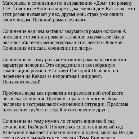
Материалы к сочинению по направлению «Дом» (по роману
Л.Н. Толстого «Война и мир»): дом, милый дом Как жаль, что
этот роман вызывает у вас, друзья мои, страх уже одним
своим видом! Великий роман великого
Сочинение над чем заставил задуматься роман обломов А
последние страницы романа заставили задуматься: Захар
оказался Уж очень меня раздражал этот лентяй Обломов.
Сочинения я писала. сочинение по литре-
Сочинение на тему роль композиции романа в раскрытии
характера печорина Это определило и своеобразную
композицию романа. Его зовут Григорий Печорин, он
переведен на Кавказ за неприятный инцидент.
Психологический
Проблема веры как проявления нравственной стойкости
человека сочинение Проблема нравственного выбора
человека в экстремальной жизненной ситуации. Проблема
проявления грубости людей по отношению друг к
Сочинение на тему нужно ли спасать вишневый сад
сочинение, Выбирай! Попытаться спасти вишневый сад
Раневской помогает Лопахин богатый купец, многим Но для
этого нужно вырубить все деревья! Тема Вишневого