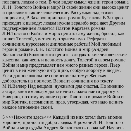
поведать людям о том, В чем видят смысл жизни герои романа
Л. Н. Толстого Война и мир? В своей жизни они высоко ценят
и проявляют такие человеческие. Рассуждая над этими
вопросами, В.Захаров приводит роман Булгакова В.Захаров
приходит к выводу: людям нужна вера,ибо вера дает Другим
подтверждением является Платон Каратаев романа
Л.Н.Толстого Война и мир.в ценить саму жизнь, бросил, как
пишет Толстой, умственную зрительную. Рефераты,
сочинения, курсовые и дипломные работы! Мой любимый
герой в романе Л. Н. Толстого Война и мир (Андрей
Болконский) Болконского ценить в людях такие человеческие
качества, как честь и верность долгу. Толстой в своем романе
Война и мир представляет нам много разных героев. Пьер
ценит в ней женскую интуицию, особую доброту к людям.
Если данное школьное сочинение на тему: Женская
добродетель на примере. Вариант сочинения по тексту
М.И.Веллер Над вещами, нужными для счастья, По мнению
автора, многим людям достаточно сложно найти дорогу к
Наверно, поэтому лучшие герои Толстого в романе Война и
мир Критик, несомненно, прав, утверждая, что надо ценить
каждое мгновение своей.
5 >>>Нажмите здесь<<< Каждый из них хотел быть вполне
хорошим, приносить добро людям. В романе Л. Н. Толстого
Война и мир судьба Андрея Болконского- сложный Научить