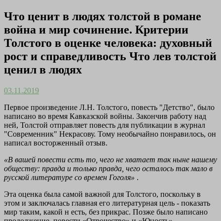
Что ценит в людях толстой в романе
война и мир сочинение. Критерии
Толстого в оценке человека: духовный
рост и справедливость Что лев толстой
ценил в людях
03.11.2019
Первое произведение Л.Н. Толстого, повесть "Детство", было
написано во время Кавказской войны. Закончив работу над
ней, Толстой отправляет повесть для публикации в журнал
"Современник" Некрасову. Тому необычайно понравилось, он
написал восторженный отзыв.
«В вашей повести есть то, чего не хватает так ныне нашему
обществу: правда и только правда, чего осталось так мало в
русской литературе со времен Гоголя»
.
Эта оценка была самой важной для Толстого, поскольку в
этом и заключалась главная его литературная цель - показать
мир таким, какой н есть, без прикрас. Позже было написано
продолжение, повести «Отрочество» и «Юность».