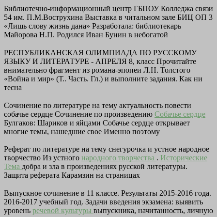
Библиотечно-информационный центр ГБПОУ Колледжа связи
54 им. П.М.Вострухина Выставка в читальном зале БИЦ ОП 3
«Лишь слову жизнь дана» Разработала: библиотекарь
Майорова Н.П. Родился Иван Бунин в небогатой
РЕСПУБЛИКАНСКАЯ ОЛИМПИАДА ПО РУССКОМУ
ЯЗЫКУ И ЛИТЕРАТУРЕ - АПРЕЛЯ 8, класс Прочитайте
внимательно фрагмент из романа-эпопеи Л.Н. Толстого
«Война и мир» (Т.. Часть. Гл.) и выполните задания. Как ни
тесна
Сочинение по литературе на тему актуальность повести
собачье сердце Сочинение по произведению
Собачье сердце
Булгаков: Шариков и яйцами Собачье сердце открывает
многие темы, нашедшие свое Именно поэтому
Реферат по литературе на тему снегурочка и устное народное
творчество Из устного
народного творчества
.
Исторические
Тема
добра и зла в произведениях русской литературы.
Защита реферата Карамзин на страницах
Выпускное сочинение в 11 классе. Результаты 2015-2016 года.
2016-2017 учебный год. Задачи введения экзамена: выявить
уровень
речевой культуры
выпускника, начитанность, личную