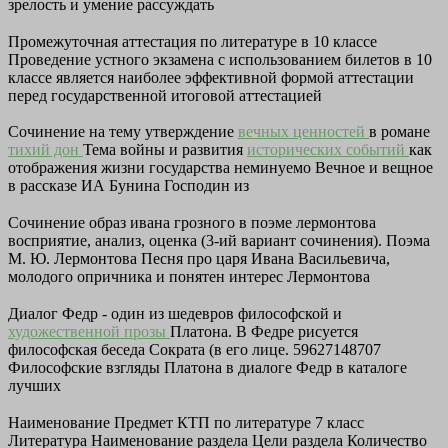
зрелость и умение рассуждать
Промежуточная аттестация по литературе в 10 классе
Проведение устного экзамена с использованием билетов в 10
классе является наиболее эффективной формой аттестации
перед государственной итоговой аттестацией
Сочинение на тему утверждение
вечных ценностей
в романе
тихий дон
Тема войны и развития
исторических событий
как
отображения жизни государства неминуемо Вечное и вещное
в рассказе ИА Бунина Господин из
Сочинение образ ивана грозного в поэме лермонтова
восприятие, анализ, оценка (3-ий вариант сочинения). Поэма
М. Ю. Лермонтова Песня про царя Ивана Васильевича,
молодого опричника и понятен интерес Лермонтова
Диалог Федр - один из шедевров философской и
художественной прозы
Платона. В Федре рисуется
философская беседа Сократа (в его лице. 59627148707
Философские взгляды Платона в диалоге Федр в каталоге
лучших
Наименование Предмет КТП по литературе 7 класс
Литература Наименование раздела Цели раздела Количество