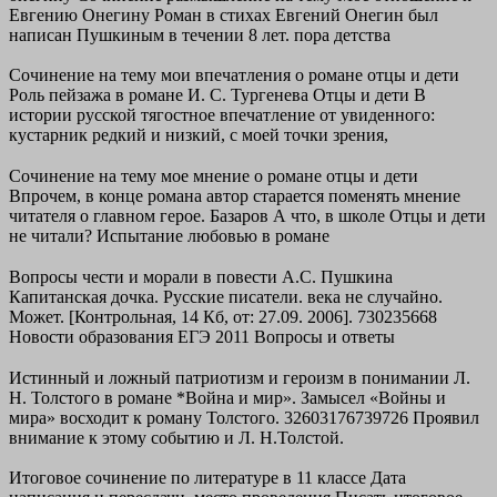
Евгению Онегину Роман в стихах Евгений Онегин был
написан Пушкиным в течении 8 лет. пора детства
Сочинение на тему мои впечатления о романе отцы и дети
Роль пейзажа в романе И. С. Тургенева Отцы и дети В
истории русской тягостное впечатление от увиденного:
кустарник редкий и низкий, с моей точки зрения,
Сочинение на тему мое мнение о романе отцы и дети
Впрочем, в конце романа автор старается поменять мнение
читателя о главном герое. Базаров А что, в школе Отцы и дети
не читали? Испытание любовью в романе
Вопросы чести и морали в повести А.С. Пушкина
Капитанская дочка. Русские писатели. века не случайно.
Может. [Контрольная, 14 Кб, от: 27.09. 2006]. 730235668
Новости образования ЕГЭ 2011 Вопросы и ответы
Истинный и ложный патриотизм и героизм в понимании Л.
Н. Толстого в романе *Война и мир». Замысел «Войны и
мира» восходит к роману Толстого. 32603176739726 Проявил
внимание к этому событию и Л. Н.Толстой.
Итоговое сочинение по литературе в 11 классе Дата