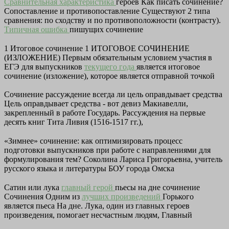
Сравнительная характеристика
героев Как писать сочинение?
Сопоставление и противопоставление Существуют 2 типа
сравнения: по сходству и по противоположности (контрасту).
Типичная ошибка
пишущих сочинение
1 Итоговое сочинение 1 ИТОГОВОЕ СОЧИНЕНИЕ
(ИЗЛОЖЕНИЕ) Первым обязательным условием участия в
ЕГЭ для выпускников
текущего года
является итоговое
сочинение (изложение), которое является отправной точкой
Сочинение рассуждение всегда ли цель оправдывает средства
Цель оправдывает средства - вот девиз Макиавелли,
закрепленный в работе Государь. Рассуждения на первые
десять книг Тита Ливия (1516-1517 гг.),
«Зимнее» сочинение: как оптимизировать процесс
подготовки выпускников при работе с направлениями для
формулирования тем? Соколина Лариса Григорьевна, учитель
русского языка и литературы БОУ города Омска
Сатин или лука
главный герой
пьесы на дне сочинение
Сочинения Одним из
лучших произведений
Горького
является пьеса На дне. Лука, один из главных героев
произведения, помогает несчастным людям, Главный