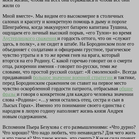
жили со
Мной вместе». Мы видим его высокомерие в столичных
салонах и красоту и конкретную помощь в дыму и порохе
Шенграбена, когда эвакуируют батарею капитана Тушина,
ощущаем его личный высокий порыв, «его Тулон» во время
Аустерлицкого сражения
и гордость оттого, что он «служит
здесь, в полку», а не сидит в штабе. На Бородинском поле его
объединяет с солдатами и офицерами грустное, трагическое
чувство утраты и в то же время гнев на врага, который
вторгся на его Родину. С какой горечью говорит он о смерти
отца, разорении имения - говорит по-русски, теми же
словами, что простой русский солдат: «Я смоленский». Всегда
придававший
большое значение
военной стратегии
и тактике,
перед Бородинским сражением он ставит на первое место
чувство оскорбленной гордости патриота, отбрасывая
общие
фразы
и говоря о конкретном для каждого человека значении
слова «Родина»: «…у меня остались отец, сестра и сын в
Лысых Горах». Именно это понимание своего единства с
народом в лихую годину наполняет жизнь князя Андрея
новым содержанием.
Вспомним Пьера Безухова с его размышлениями: «Что дурно?
Что хорошо? Что надо любить, что ненавидеть? Для чего жить
и что такое я? Что такое жизнь, что смерть? Какая сила правит