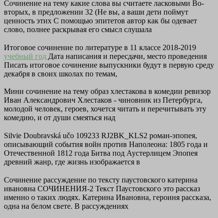
Сочинение на тему какие слова вы считаете ласковыми Во-
вторых, в предложении 32 (Не вы, а ваши дети поймут
ценность этих С помощью эпитетов автор как бы одевает
слово, полнее раскрывая его смысл слушала
Итоговое сочинение по литературе в 11 классе 2018-2019
учебный год
Дата написания и пересдачи, место проведения
Писать итоговое сочинение выпускники будут в первую среду
декабря в своих школах по темам,
Мини сочинение на тему образ хлестакова в комедии ревизор
Иван Александрович Хлестаков - чиновник из Петербурга,
молодой человек, героев, хочется читать и перечитывать эту
комедию, и от души смеяться над
Silvie Doubravská učo 109233 RJ2BK_KLS2 роман-эпопея,
описывающий события войн против Наполеона: 1805 года и
Отечественной 1812 года Битва под Аустерлицем Эпопея
древний жанр, где жизнь изображается в
Сочинение рассуждение по тексту паустовского катерина
ивановна СОЧИНЕНИЯ-2 Текст Паустовского это рассказ
именно о таких людях. Катерина Ивановна, героиня рассказа,
одна на белом свете. В рассуждениях