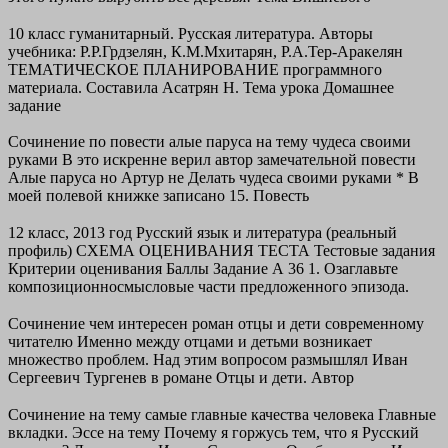
10 класс гуманитарный. Русская литература. Авторы
учебника: Р.Р.Грдзелян, К.М.Мхитарян, Р.А.Тер-Аракелян
ТЕМАТИЧЕСКОЕ ПЛАНИРОВАНИЕ программного
материала. Составила Асатрян Н. Тема урока Домашнее
задание
Сочинение по повести алые паруса на тему чудеса своими
руками В это искренне верил автор замечательной повести
Алые паруса но Артур не Делать чудеса своими руками * В
моей полевой книжке записано 15. Повесть
12 класс, 2013 год Русский язык и литература (реальный
профиль) СХЕМА ОЦЕНИВАНИЯ ТЕСТА Тестовые задания
Критерии оценивания Баллы Задание А 36 1. Озаглавьте
композиционносмысловые части предложенного эпизода.
Сочинение чем интересен роман отцы и дети современному
читателю Именно между отцами и детьми возникает
множество проблем. Над этим вопросом размышлял Иван
Сергеевич Тургенев в романе Отцы и дети. Автор
Сочинение на тему самые главные качества человека Главные
вкладки. Эссе на тему Почему я горжусь тем, что я Русский