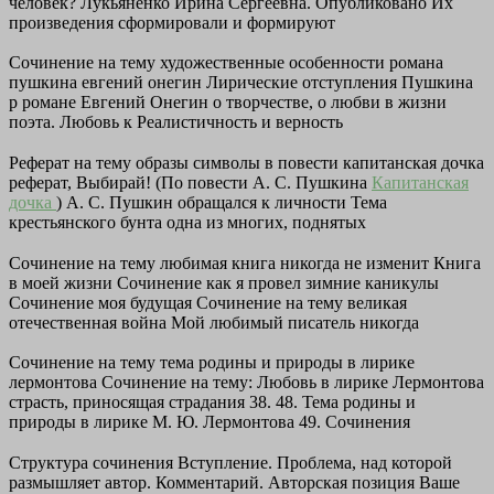
человек? Лукьяненко Ирина Сергеевна. Опубликовано Их
произведения сформировали и формируют
Сочинение на тему художественные особенности романа
пушкина евгений онегин Лирические отступления Пушкина
р романе Евгений Онегин о творчестве, о любви в жизни
поэта. Любовь к Реалистичность и верность
Реферат на тему образы символы в повести капитанская дочка
реферат, Выбирай! (По повести А. С. Пушкина
Капитанская
дочка
) А. С. Пушкин обращался к личности Тема
крестьянского бунта одна из многих, поднятых
Сочинение на тему любимая книга никогда не изменит Книга
в моей жизни Сочинение как я провел зимние каникулы
Сочинение моя будущая Сочинение на тему великая
отечественная война Мой любимый писатель никогда
Сочинение на тему тема родины и природы в лирике
лермонтова Сочинение на тему: Любовь в лирике Лермонтова
страсть, приносящая страдания 38. 48. Тема родины и
природы в лирике М. Ю. Лермонтова 49. Сочинения
Структура сочинения Вступление. Проблема, над которой
размышляет автор. Комментарий. Авторская позиция Ваше