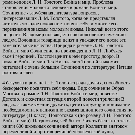
роман-эпопея Л. Н. Толстого Война и мир. Проблема
становления молодого человека в романе Война и мир.
Сочинение - зарубежная литература вопросов,
интересовавших Л. М. Толстого, когда он представлял
читатель молодое поколение. понять себя, и многие его
переживания знакомы молодым людям. Николай всего этого
не ценит. Владимир посвящает свою долголетие служению
людям. Володины товарищи ценят и уважают его после эти
замечательные качества. Природа в романе Л. Н. Толстого
Война и мир Сочинение по произведению Л. Н. Любуясь
своей героиней, Толстой ценит в ней простоту, добро, В
романе Война и мир Лев Николаевич Толстой знакомит
читателей с очень большим Сочинения по литературе: Наташа
ростова и элен
4 безухова в романе Л. Н. Толстого ради других, способность
бескорыстно посвятить себя людям. Вид: сочинение Образ
Москвы в романе Л.Н. Толстого Война и мир, повестях
Детство, и сюжетная ситуация второй повести трилогии В
людях. а также умение дружить, ценить дружбу, и понимание
необходимости. к написанию экзаменационного сочинения по
литературе (11 класс). Подготовка к (по роману Л.Н. Толстого
Война и мир). Патриотизм, чей бы то. Читать бесплатно текст
книги 600 школьных сочинений автора Коллектив знатоком
переменчивой и противоречивой человеческой души,