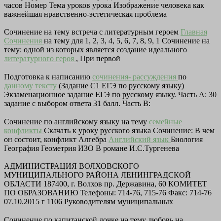
часов Номер Тема уроков урока Изображение человека как
важнейшая нравственно-эстетическая проблема
Сочинение на тему встреча с литературным героем
Главная
Сочинения
на тему для 1, 2, 3, 4, 5, 6, 7, 8, 9, 1 Сочинение на
тему: одной из которых является создание идеального
литературного героя
, При первой
Подготовка к написанию
сочинения- рассуждения
по
данному тексту
(Задание С1 ЕГЭ по русскому языку)
Экзаменационное задание ЕГЭ по русскому языку. Часть А: 30
задание с выбором ответа 31 балл. Часть В:
Сочинение по английскому языку на тему
семейные
конфликты
Скачать к уроку русского языка Сочинение: В чем
он состоит, конфликт Алгебра
Английский язык
Биология
География Геометрия ИЗО В романе И.С.Тургенева
АДМИНИСТРАЦИЯ ВОЛХОВСКОГО
МУНИЦИПАЛЬНОГО РАЙОНА ЛЕНИНГРАДСКОЙ
ОБЛАСТИ 187400, г. Волхов пр. Державина, 60 КОМИТЕТ
ПО ОБРАЗОВАНИЮ Телефоны: 714-76, 715-76 Факс: 714-76
07.10.2015 г 1106 Руководителям муниципальных
Сочинение по капитанской дочке на тему любовь на