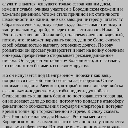
служит, значится, живущего только сегодняшним днем,
изменит судьба, очищая участием в Бородинском сражении и
тяжелым ранением. Что же стало причиной их статичности,
шаблонности их жизни, не вызывающей интерес у читателя?
Обратимся еще к одному герою, куда более симпатичному и
эмоциональному, пройдем через этапы его жизни. Николай
Ростов - талантливый и живой, по-своему очень порядочный,
потому что не может нарушить слово, данное Соне, считает
своей обязанностью выплату отцовских долгов. По зову
романтики он бросает университет и идет на войну обычным
юнкером, презрительно отбрасывает рекомендационные
письма. Он задирает «штабного» Болконского, хотя сознает,
что очень хотел бы иметь его своим другом.
Но он испугается под Шенграбеном, побежит как заяц,
попросится с легкой раной сесть на лафет орудия. Он не
понимает подвига Раевского, который пошел впереди войска
с сыновьями-подростками, чтобы поднять дух войска.
Отправившись защищать безвинно пострадавшего товарища,
он не доведет дело до конца, потому что попадет в атмосферу
фанатичного обожествления государя-императора и потеряет
время в толпе при торжественной встрече. К слову сказать,
Лев Толстой не нашел для Николая Ростова места на
Бородинском поле - именно в это время он в тылу занимается
лошадьми и фуршетом. В трудное время он поможет княжне