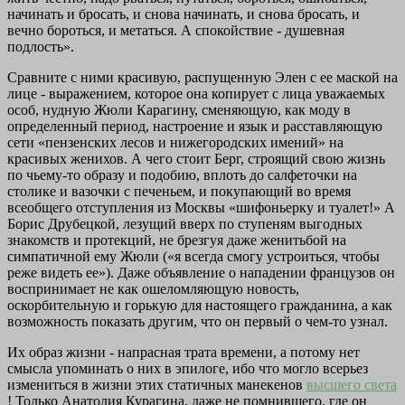
начинать и бросать, и снова начинать, и снова бросать, и
вечно бороться, и метаться. А спокойствие - душевная
подлость».
Сравните с ними красивую, распущенную Элен с ее маской на
лице - выражением, которое она копирует с лица уважаемых
особ, нудную Жюли Карагину, сменяющую, как моду в
определенный период, настроение и язык и расставляющую
сети «пензенских лесов и нижегородских имений» на
красивых женихов. А чего стоит Берг, строящий свою жизнь
по чьему-то образу и подобию, вплоть до салфеточки на
столике и вазочки с печеньем, и покупающий во время
всеобщего отступления из Москвы «шифоньерку и туалет!» А
Борис Друбецкой, лезущий вверх по ступеням выгодных
знакомств и протекций, не брезгуя даже женитьбой на
симпатичной ему Жюли («я всегда смогу устроиться, чтобы
реже видеть ее»). Даже объявление о нападении французов он
воспринимает не как ошеломляющую новость,
оскорбительную и горькую для настоящего гражданина, а как
возможность показать другим, что он первый о чем-то узнал.
Их образ жизни - напрасная трата времени, а потому нет
смысла упоминать о них в эпилоге, ибо что могло всерьез
измениться в жизни этих статичных манекенов
высшего света
! Только Анатолия Курагина, даже не помнившего, где он