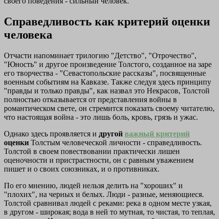
своего поведения - сильный человек.
Справедливость как критерий оценки
человека
Отчасти напоминает трилогию "Детство", "Отрочество",
"Юность" и другое произведение Толстого, созданное на заре
его творчества - "Севастопольские рассказы", посвященные
военным событиям на Кавказе. Также следуя здесь принципу
"правды и только правды", как назвал это Некрасов, Толстой
полностью отказывается от представления войны в
романтическом свете, он стремится показать своему читателю,
что настоящая война - это лишь боль, кровь, грязь и ужас.
Однако здесь проявляется и
другой
важный критерий
оценки
Толстым человеческой личности - справедливость.
Толстой в своем повествовании практически лишен
оценочности и пристрастности, он с равным уважением
пишет и о своих союзниках, и о противниках.
По его мнению, людей нельзя делить на "хороших" и
"плохих", на черных и белых. Люди - разные, меняющиеся.
Толстой сравнивал людей с реками: река в одном месте узкая,
в другом - широкая; вода в ней то мутная, то чистая, то теплая,