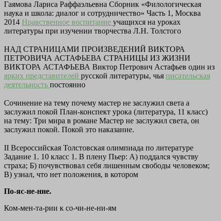
Гаямова Лариса Раффаэльевна Сборник «Филологическая
наука и школа: диалог и сотрудничество» Часть 1, Москва
2014
Нравственное воспитание
учащихся на уроках
литературы при изучении творчества Л.Н. Толстого
НАД СТРАНИЦАМИ ПРОИЗВЕДЕНИЙ ВИКТОРА
ПЕТРОВИЧА АСТАФЬЕВА СТРАНИЦЫ ИЗ ЖИЗНИ
ВИКТОРА АСТАФЬЕВА Виктор Петрович Астафьев один из
ярких представителей
русской литературы, чья
писательская
деятельность
постоянно
Сочинение на тему почему мастер не заслужил света а
заслужил покой План-конспект урока (литература, 11 класс)
на тему: Три мира в романе Мастер не заслужил света, он
заслужил покой. Покой это наказание.
II Всероссийская Толстовская олимпиада по литературе
Задание 1. 10 класс 1. В плену Пьер: А) поддался чувству
страха; Б) почувствовал себя лишенным свободы человеком;
В) узнал, что нет положения, в котором
По-яс-не-ние.
Ком-мен-та-рии к со-чи-не-ни-ям