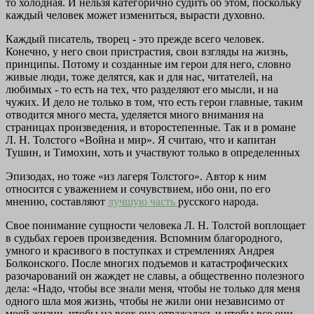
то холодная. И нельзя категорично судить об этом, поскольку
каждый человек может измениться, вырасти духовно.
Каждый писатель, творец - это прежде всего человек.
Конечно, у него свои пристрастия, свои взгляды на жизнь,
принципы. Потому и созданные им герои для него, словно
живые люди, тоже делятся, как и для нас, читателей, на
любимых - то есть на тех, что разделяют его мысли, и на
чужих. И дело не только в том, что есть герои главные, таким
отводится много места, уделяется много внимания на
страницах произведения, и второстепенные. Так и в романе
Л. Н. Толстого «Война и мир». Я считаю, что и капитан
Тушин, и Тимохин, хоть и участвуют только в определенных
Эпизодах, но тоже «из лагеря Толстого». Автор к ним
относится с уважением и сочувствием, ибо они, по его
мнению, составляют
лучшую часть
русского народа.
Свое понимание сущности человека Л. Н. Толстой воплощает
в судьбах героев произведения. Вспомним благородного,
умного и красивого в поступках и стремлениях Андрея
Болконского. После многих подъемов и катастрофических
разочарований он жаждет не славы, а общественно полезного
дела: «Надо, чтобы все знали меня, чтобы не только для меня
одного шла моя жизнь, чтобы не жили они независимо от
моей жизни, чтобы на всех она отражалась и чтобы все они