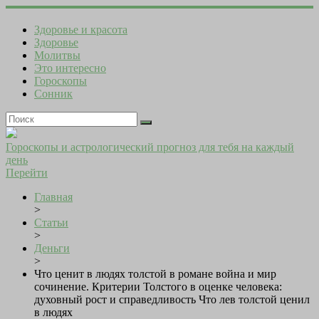
Здоровье и красота
Здоровье
Молитвы
Это интересно
Гороскопы
Сонник
Гороскопы и астрологический прогноз для тебя на каждый
день
Перейти
Главная
>
Статьи
>
Деньги
>
Что ценит в людях толстой в романе война и мир
сочинение. Критерии Толстого в оценке человека:
духовный рост и справедливость Что лев толстой ценил
в людях