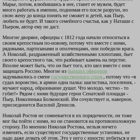
Марье, потом, влюбившись в нее, станет ее мужем, будет
много работать в имении, поднимая его после разрухи, но
свою жену до конца понять не сможет и детей, как Пьер,
любить не будет. И такого семейного счастья, как у Наташи с
Пьером, автор ему не даст.
Многие дворяне, офицеры с 1812 года начали относиться к
своим крепостным по-новому, потому что вместе с ними,
рядовыми, партизанами и ополченцами, они победили врага.
А Николай, раздраженный хозяйственными хлопотами, бьет
своего крепостного так, что разбивает камень на перстне.
Вполне может быть, что он бьет того, кто шел вместе с ним
защищать Россию. Многие из
бывших офицеров
задумывались о смене
государственного строя
, потому что «в
судах воровство, в армии одна палка: шагистика, поселения, -
мучают народ, образование душат. Что молодо, честно - то
губят!» Рядом с ними будущие герои Сенатской площади -
Пьер, Николинька Болконский. Им сочувствует и, наверное,
присоединится Василий Денисов.
Николай Ростов не сомневается в их порядочности, он тоже
мог бы пойти с ними, но он становится на противоположную
сторону. По мнению Николая Ростова, нельзя ничего
изменять, если существуют государственные установки, не
надо даже думать об этом. Это у него с юности: рубиться и не