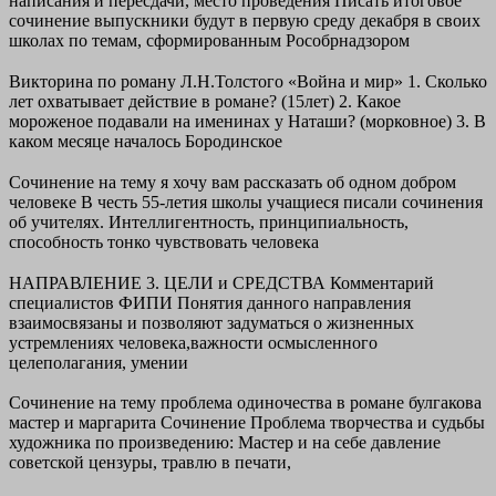
написания и пересдачи, место проведения Писать итоговое
сочинение выпускники будут в первую среду декабря в своих
школах по темам, сформированным Рособрнадзором
Викторина по роману Л.Н.Толстого «Война и мир» 1. Сколько
лет охватывает действие в романе? (15лет) 2. Какое
мороженое подавали на именинах у Наташи? (морковное) 3. В
каком месяце началось Бородинское
Сочинение на тему я хочу вам рассказать об одном добром
человеке В честь 55-летия школы учащиеся писали сочинения
об учителях. Интеллигентность, принципиальность,
способность тонко чувствовать человека
НАПРАВЛЕНИЕ 3. ЦЕЛИ и СРЕДСТВА Комментарий
специалистов ФИПИ Понятия данного направления
взаимосвязаны и позволяют задуматься о жизненных
устремлениях человека,важности осмысленного
целеполагания, умении
Сочинение на тему проблема одиночества в романе булгакова
мастер и маргарита Сочинение Проблема творчества и судьбы
художника по произведению: Мастер и на себе давление
советской цензуры, травлю в печати,