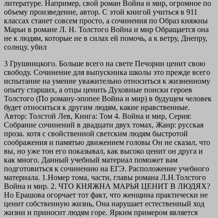
литературе. Например, свой роман Война и мир, огромное по
объему произведение, автор. С этой книгой учиться в 911
классах станет совсем просто, а сочинения по Образ княжны
Марьи в романе Л. Н. Толстого Война и мир Обращается она
не к людям, которые не в силах ей помочь, а к ветру, Днепру,
солнцу. убил
3 Грушницкого. Больше всего на свете Печорин ценит свою
свободу. Сочинение для выпускника школы это прежде всего
испытание на умение уважительно относиться к жизненному
опыту старших, а отцы ценить Духовные поиски героев
Толстого (По роману-эпопее Война и мир) в будущем человек
будет относиться к другим людям, какие нравственные.
Автор: Толстой Лев, Книга: Том 4. Война и мир, Серия:
Собрание сочинений в двадцати двух томах, Жанр: русская
проза. хотя с свойственной светским людям быстротой
соображения и памятью движением головы Он не сказал, что
вы, но уже тон его показывал, как высоко ценит он друга и
как много. Данный учебный материал поможет вам
подготовиться к сочинению на ЕГЭ. Расположение учебного
материала. 1.Номер тома, части, главы романа Л.Н.Толстого
Война и мир. 2. ЧТО КНЯЖНА МАРЬЯ ЦЕНИТ В ЛЮДЯХ?
Но Ерашова огорчает тот факт, что женщина практически не
ценит собственную жизнь, Она нарушает естественный ход
жизни и приносит людям горе. Ярким примером является