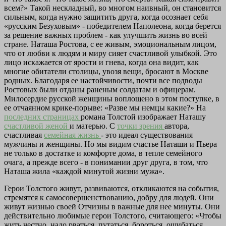
всем?» Такой нескладный, во многом наивный, он становится
сильным, когда нужно защитить друга, когда осознает себя
«русским Безуховым» - победителем Наполеона, когда берется
за решение важных проблем - как улучшить жизнь во всей
стране. Наташа Ростова, с ее живым, эмоциональным лицом,
что от любви к людям и миру сияет счастливой улыбкой. Это
лицо искажается от ярости и гнева, когда она видит, как
многие обитатели столицы, увозя вещи, бросают в Москве
родных. Благодаря ее настойчивости, почти все подводы
Ростовых были отданы раненым солдатам и офицерам.
Милосердие русской женщины воплощено в этом поступке, в
ее отчаянном крике-порыве: «Разве мы немцы какие?» На
последних страницах
романа Толстой изображает Наташу
счастливой женой
и матерью. С
точки зрения
автора,
счастливая
семейная жизнь
- это идеал существования
мужчины и женщины. Но мы видим счастье Наташи и Пьера
не только в достатке и комфорте дома, в тепле семейного
очага, а прежде всего - в понимании друг друга, в том, что
Наташа жила «каждой минутой жизни мужа».
Герои Толстого живут, развиваются, откликаются на события,
стремятся к самосовершенствованию, добру для людей. Они
живут жизнью своей Отчизны в важные для нее минуты. Они
действительно любимые герои Толстого, считающего: «Чтобы
жить честно, надо рваться, путаться, бороться, ошибаться,