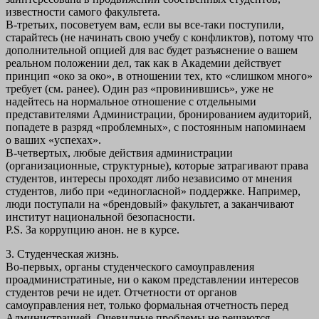
известности самого факультета.
В-третьих, посоветуем вам, если вы все-таки поступили,
старайтесь (не начинать свою учебу с конфликтов), потому что
дополнительной опцией для вас будет разъяснение о вашем
реальном положении дел, так как в Академии действует
принцип «око за око», в отношении тех, кто «слишком много»
требует (см. ранее). Один раз «провинившись», уже не
надейтесь на нормальное отношение с отдельными
представителями Администрации, бронированием аудиторий,
попадете в разряд «проблемных», с постоянным напоминаем
о ваших «успехах».
В-четвертых, любые действия администрации
(организационные, структурные), которые затрагивают права
студентов, интересы проходят либо независимо от мнения
студентов, либо при «единогласной» поддержке. Например,
люди поступали на «брендовый» факультет, а заканчивают
институт национальной безопасности.
P.S. За коррупцию анон. не в курсе.
3. Студенческая жизнь.
Во-первых, органы студенческого самоуправления
проадминистратиные, ни о каком представлении интересов
студентов речи не идет. Отчетности от органов
самоуправления нет, только формальная отчетность перед
Администрацией. Очевидные проблемы не решаются,