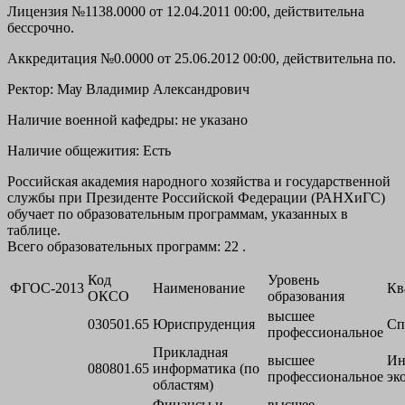
Лицензия №1138.0000 от 12.04.2011 00:00, действительна
бессрочно.
Аккредитация №0.0000 от 25.06.2012 00:00, действительна по.
Ректор:
Мау Владимир Александрович
Наличие военной кафедры: не указано
Наличие общежития: Есть
Российская академия народного хозяйства и государственной
службы при Президенте Российской Федерации (РАНХиГС)
обучает по образовательным программам, указанных в
таблице.
Всего образовательных программ: 22 .
Код
Уровень
ФГОС-2013
Наименование
Кв
ОКСО
образования
высшее
030501.65
Юриспруденция
Сп
профессиональное
Прикладная
высшее
Ин
080801.65
информатика (по
профессиональное
эк
областям)
Финансы и
высшее