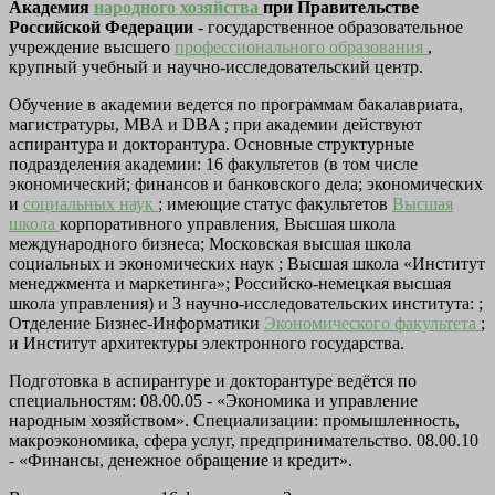
Академия
народного хозяйства
при Правительстве
Российской Федерации
- государственное образовательное
учреждение высшего
профессионального образования
,
крупный учебный и научно-исследовательский центр.
Обучение в академии ведется по программам бакалавриата,
магистратуры, MBA и DBA ; при академии действуют
аспирантура и докторантура. Основные структурные
подразделения академии: 16 факультетов (в том числе
экономический; финансов и банковского дела; экономических
и
социальных наук
; имеющие статус факультетов
Высшая
школа
корпоративного управления, Высшая школа
международного бизнеса; Московская высшая школа
социальных и экономических наук ; Высшая школа «Институт
менеджмента и маркетинга»; Российско-немецкая высшая
школа управления) и 3 научно-исследовательских института: ;
Отделение Бизнес-Информатики
Экономического факультета
;
и Институт архитектуры электронного государства.
Подготовка в аспирантуре и докторантуре ведётся по
специальностям: 08.00.05 - «Экономика и управление
народным хозяйством». Специализации: промышленность,
макроэкономика, сфера услуг, предпринимательство. 08.00.10
- «Финансы, денежное обращение и кредит».