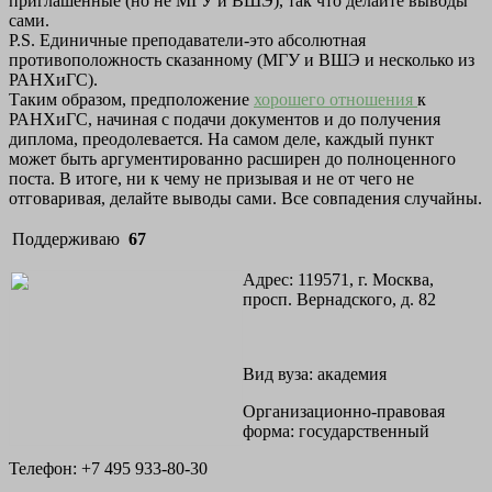
приглашенные (но не МГУ и ВШЭ), так что делайте выводы
сами.
P.S. Единичные преподаватели-это абсолютная
противоположность сказанному (МГУ и ВШЭ и несколько из
РАНХиГС).
Таким образом, предположение
хорошего отношения
к
РАНХиГС, начиная с подачи документов и до получения
диплома, преодолевается. На самом деле, каждый пункт
может быть аргументированно расширен до полноценного
поста. В итоге, ни к чему не призывая и не от чего не
отговаривая, делайте выводы сами. Все совпадения случайны.
Поддерживаю
67
Адрес:
119571, г. Москва,
просп. Вернадского, д. 82
Вид вуза: академия
Организационно-правовая
форма:
государственный
Телефон: +7 495 933-80-30