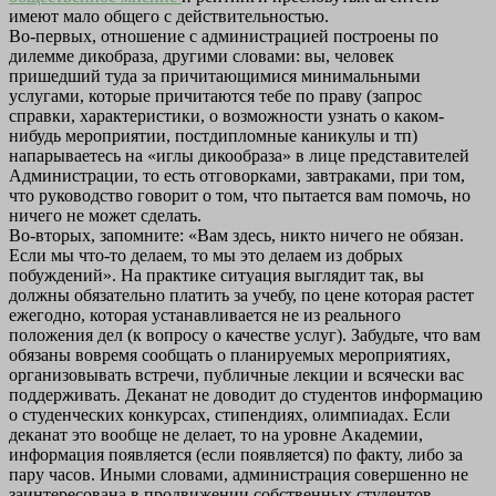
имеют мало общего с действительностью.
Во-первых, отношение с администрацией построены по
дилемме дикобраза, другими словами: вы, человек
пришедший туда за причитающимися минимальными
услугами, которые причитаются тебе по праву (запрос
справки, характеристики, о возможности узнать о каком-
нибудь мероприятии, постдипломные каникулы и тп)
напарываетесь на «иглы дикообраза» в лице представителей
Администрации, то есть отговорками, завтраками, при том,
что руководство говорит о том, что пытается вам помочь, но
ничего не может сделать.
Во-вторых, запомните: «Вам здесь, никто ничего не обязан.
Если мы что-то делаем, то мы это делаем из добрых
побуждений». На практике ситуация выглядит так, вы
должны обязательно платить за учебу, по цене которая растет
ежегодно, которая устанавливается не из реального
положения дел (к вопросу о качестве услуг). Забудьте, что вам
обязаны вовремя сообщать о планируемых мероприятиях,
организовывать встречи, публичные лекции и всячески вас
поддерживать. Деканат не доводит до студентов информацию
о студенческих конкурсах, стипендиях, олимпиадах. Если
деканат это вообще не делает, то на уровне Академии,
информация появляется (если появляется) по факту, либо за
пару часов. Иными словами, администрация совершенно не
заинтересована в продвижении собственных студентов,