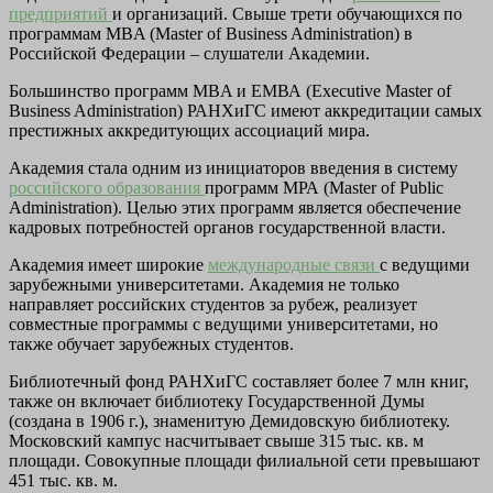
предприятий
и организаций. Свыше трети обучающихся по
программам MBA (Master of Business Administration) в
Российской Федерации – слушатели Академии.
Большинство программ MBA и ЕМВА (Executive Master of
Business Administration) РАНХиГС имеют аккредитации самых
престижных аккредитующих ассоциаций мира.
Академия стала одним из инициаторов введения в систему
российского образования
программ МРА (Master of Public
Administration). Целью этих программ является обеспечение
кадровых потребностей органов государственной власти.
Академия имеет широкие
международные связи
с ведущими
зарубежными университетами. Академия не только
направляет российских студентов за рубеж, реализует
совместные программы с ведущими университетами, но
также обучает зарубежных студентов.
Библиотечный фонд РАНХиГС составляет более 7 млн книг,
также он включает библиотеку Государственной Думы
(создана в 1906 г.), знаменитую Демидовскую библиотеку.
Московский кампус насчитывает свыше 315 тыс. кв. м
площади. Совокупные площади филиальной сети превышают
451 тыс. кв. м.