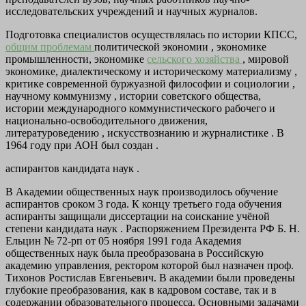
исследовательских учреждений и научных журналов.
Подготовка специалистов осуществлялась по истории КПСС,
общим проблемам
политической экономии , экономике
промышленности, экономике
сельского хозяйства
, мировой
экономике, диалектическому и историческому материализму ,
критике современной буржуазной философии и социологии ,
научному коммунизму , истории советского общества,
истории международного коммунистического рабочего и
национально-освободительного движения,
литературоведению , искусствознанию и журналистике . В
1964 году при АОН был создан .
аспирантов кандидата наук .
В Академии общественных наук производилось обучение
аспирантов сроком 3 года. К концу третьего года обучения
аспиранты защищали диссертации на соискание учёной
степени кандидата наук . Распоряжением Президента РФ Б. Н.
Ельцин № 72-рп от 05 ноября 1991 года Академия
общественных наук была преобразована в Российскую
академию управления, ректором которой был назначен проф.
Тихонов Ростислав Евгеньевич. В академии были проведены
глубокие преобразования, как в кадровом составе, так и в
содержании образовательного процесса. Основными задачами