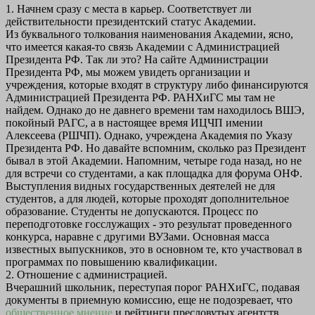
1. Начнем сразу с места в карьер. Соответствует ли
действительности президентский статус Академии.
Из буквального толкования наименования Академии, ясно,
что имеется какая-то связь Академии с Администрацией
Президента РФ. Так ли это? На сайте Администрации
Президента РФ, мы можем увидеть организации и
учреждения, которые входят в структуру либо финансируются
Администрацией Президента РФ. РАНХиГС мы там не
найдем. Однако до не давнего времени там находилось ВШЭ,
покойный РАГС, а в настоящее время ИЦЧП имении
Алексеева (РШЧП). Однако, учреждена Академия по Указу
Президента РФ. Но давайте вспомним, сколько раз Президент
бывал в этой Академии. Напомним, четыре года назад, но не
для встречи со студентами, а как площадка для форума ОНФ.
Выступления видных государственных деятелей не для
студентов, а для людей, которые проходят дополнительное
образование. Студенты не допускаются. Процесс по
переподготовке госслужащих - это результат проведенного
конкурса, наравне с другими ВУЗами. Основная масса
известных выпускников, это в основном те, кто участвовал в
программах по повышению квалификации.
2. Отношение с администрацией.
Вчерашний школьник, переступая порог РАНХиГС, подавая
документы в приемную комиссию, еще не подозревает, что
общественное мнение
и рейтинги пресловутых агентств