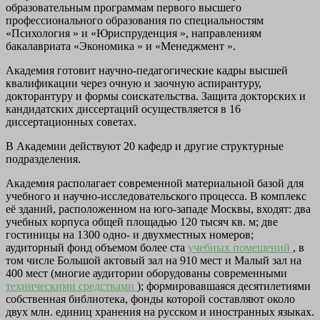
образовательным программам первого высшего
профессионального образования по специальностям
«Психология » и «Юриспруденция », направлениям
бакалавриата «Экономика » и «Менеджмент ».
Академия готовит научно-педагогические кадры высшей
квалификации через очную и заочную аспирантуру,
докторантуру и формы соискательства. Защита докторских и
кандидатских диссертаций осуществляется в 16
диссертационных советах.
В Академии действуют 20 кафедр и другие структурные
подразделения.
Академия располагает современной материальной базой для
учебного и научно-исследовательского процесса. В комплекс
её зданий, расположенном на юго-западе Москвы, входят: два
учебных корпуса общей площадью 120 тысяч кв. м; две
гостиницы на 1300 одно- и двухместных номеров;
аудиторный фонд объемом более ста
учебных помещений
, в
том числе Большой актовый зал на 910 мест и Малый зал на
400 мест (многие аудитории оборудованы современными
техническими средствами
); формировавшаяся десятилетиями
собственная библиотека, фонды которой составляют около
двух млн. единиц хранения на русском и иностранных языках.