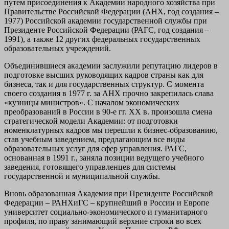
путем присоединения к Академии народного хозяйства при
Правительстве Российской Федерации (АНХ, год создания –
1977) Российской академии государственной службы при
Президенте Российской Федерации (РАГС, год создания –
1991), а также 12 других федеральных государственных
образовательных учреждений.
Объединившиеся академии заслужили репутацию лидеров в
подготовке высших руководящих кадров страны как для
бизнеса, так и для государственных структур. С момента
своего создания в 1977 г. за АНХ прочно закрепилась слава
«кузницы министров». С началом экономических
преобразований в России в 90-е гг. ХХ в. произошла смена
стратегической модели Академии: от подготовки
номенклатурных кадров мы перешли к бизнес-образованию,
став учебным заведением, предлагающим все виды
образовательных услуг для сфер управления. РАГС,
основанная в 1991 г., заняла позиции ведущего учебного
заведения, готовящего управленцев для системы
государственной и муниципальной службы.
Вновь образованная Академия при Президенте Российской
Федерации – РАНХиГС – крупнейший в России и Европе
университет социально-экономического и гуманитарного
профиля, по праву занимающий верхние строки во всех