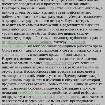
помогают определиться в профессии. Их не так много.
Во-вторых, научные школы. Единственный смысл «школы», в
данном случае, это школа жизни, где вы действительно
поймете, что жизнь не такая радужная, и убеждать иллюзиями
о прекрасном будущем никто не будет. Наука же здесь
находится в печальном положении. Представители научных
школ либо просто числятся, либо сами рофлят с того, на каком
уровне находится эта бурса. Передаем привет: самому
молодому доктору в России, специалисту публичного права с
педагогическим образованием
, мастеру
публичных
выступлений
и знатоку основных принципов римского права.
Оплот науки – два диссертационных совета, лучики солнца в
темном царстве
, в недавнем времени были закрыты.
В-третьих, немного о типичных преподавателях Академии.
Как было замечено ранее,
учебный процесс
-это решение
никому ненужных задач и безразличие к результатам или их
отсутствиям. Неспособность заинтересовать в предмете и
мотивировать на обучение студентов. Преподавание каждой
дисциплины выражается в изучении и обсуждении: истории,
предмета и объекта отрасли, голых теории. Знание некоторых
преподавателей особенно поражают. Это видно в полном
незнании
судебной практики
, приблизительной информации
по предмету, а вся
образовательная деятельность
заключается в
пересказе тем из учебника. Большая часть преподавателей