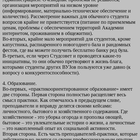
организация мероприятий на низком уровне
(информирование, материально-техническое обеспечение и
количество). Рассмотрение важных для обычного студента
вопросов крайне не приветствуется (питание по приемлемым
ценам, проблемы с обеспечением территорий Академии
интернетом, проживанием в общежитии).
Во-вторых, крайне мало мероприятий для студентов, кроме
капустника, распиаренного новогоднего бала и рандомных
фестов, где вы можете получить бесплатно банку ред була.
В-третьих, если через Студсовет и проводятся какие-то
инициативы, то они обычно претворяют в жизнь блага,
которыми студенты других ВУЗов пользуются уже давно (к
вопросу о конкурентоспособности).
4. Образование.
Во-первых, «практикоориентированное образование» имеет
две стороны. Первая сторона полностью расщепляет весь
смысл практики. Как отмечалось в предыдущем сливе,
преподаватели и вправду делятся своими кейсами:
личностного, бытового и хозяйственного содержания. Где
хозяйственное - это уборка огорода и прополка овощей,
бытовое – это увлекательные истории о жизни, а личностные
– это накопленный опыт их социальной активности.
Вторая сторона. Есть часть преподавателей-практики, которые
действительно делятся со своим профессиональным опытом,