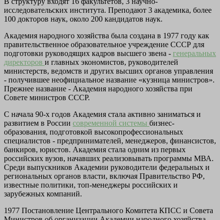
В структуру входят 16 факультетов, 3 научно-
исследовательских института. Преподают 3 академика, более
100 докторов наук, около 200 кандидатов наук.
Академия народного хозяйства была создана в 1977 году как
правительственное образовательное учреждение СССР для
подготовки руководящих кадров высшего звена -
генеральных
директоров
и главных экономистов, руководителей
министерств, ведомств и других высших органов управления
- получившее неофициальное название «кузница министров».
Прежнее название - Академия народного хозяйства при
Совете министров СССР.
С начала 90-х годов Академия стала активно заниматься и
развитием в России
современной системы
бизнес-
образования, подготовкой высокопрофессиональных
специалистов - предпринимателей, менеджеров, финансистов,
банкиров, юристов. Академия стала одним из первых
российских вузов, начавших реализовывать программы МВА.
Среди выпускников Академии руководители федеральных и
региональных органов власти, включая Правительство РФ,
известные политики, топ-менеджеры российских и
зарубежных компаний.
1977 Постановление Центрального Комитета КПСС и Совета
Министров об организации Академии народного хозяйства