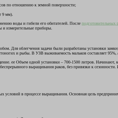
усов по отношению к земной поверхности;
 9 мм).
нению воды и гибели его обитателей. После
подготовительных 
ры и измерительные приборы.
обом. Для облегчения задачи были разработаны установки замк
оногих и рыбы. В УЗВ выживаемость мальков составляет 95%, а
ние. ее Объем одной установки – 700-1500 литров. Начинают, 
еспрерывного выращивания раков, без привязки к сезонности. 
ых условий в процессе выращивания. Основная цель предприним