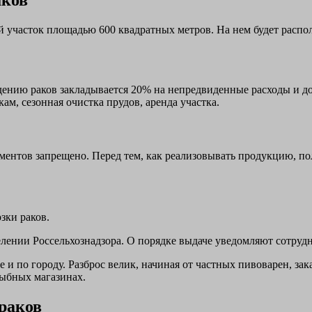
 участок площадью 600 квадратных метров. На нем будет распо
дению раков закладывается 20% на непредвиденные расходы и д
ам, сезонная очистка прудов, аренда участка.
ентов запрещено. Перед тем, как реализовывать продукцию, по
зки раков.
лении Россельхознадзора. О порядке выдаче уведомляют сотруд
 и по городу. Разброс велик, начиная от частных пивоварен, з
рыбных магазинах.
 раков