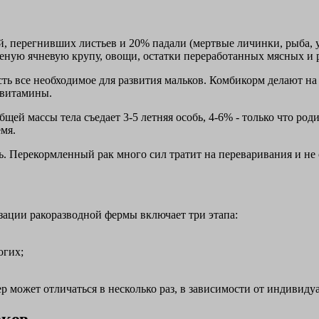
й, перегнивших листьев и 20% падали (мертвые личинки, рыба, 
реную ячневую крупу, овощи, остатки переработанных мясных и
ть все необходимое для развития мальков. Комбикорм делают на 
 витамины.
общей массы тела съедает 3-5 летняя особь, 4-6% - только что ро
мя.
ь. Перекормленный рак много сил тратит на переваривания и не
зации ракоразводной фермы включает три этапа:
огих;
 может отличаться в несколько раз, в зависимости от индивиду
аков