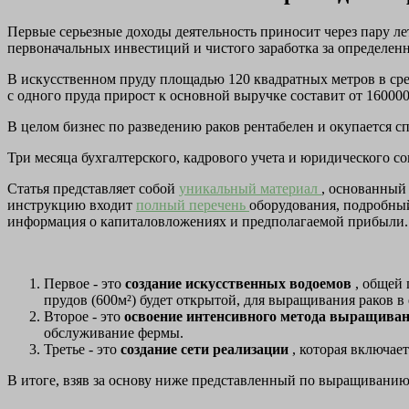
Первые серьезные доходы деятельность приносит через пару ле
первоначальных инвестиций и чистого заработка за определен
В искусственном пруду площадью 120 квадратных метров в сред
с одного пруда прирост к основной выручке составит от 16000
В целом бизнес по разведению раков рентабелен и окупается сп
Три месяца бухгалтерского, кадрового учета и юридического
Статья представляет собой
уникальный материал
, основанный
инструкцию входит
полный перечень
оборудования, подробный
информация о капиталовложениях и предполагаемой прибыли.
Первое - это
создание искусственных водоемов
, общей 
прудов (600м²) будет открытой, для выращивания раков в
Второе - это
освоение интенсивного метода выращива
обслуживание фермы.
Третье - это
создание сети реализации
, которая включае
В итоге, взяв за основу ниже представленный по выращиванию р