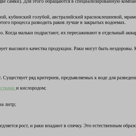
 две самки). Для этого обращаются в специализированную компа
ной, кубинский голубой, австралийский красноклешневой, мрам
 этого процесса разводить раков лучше в закрытых водоемах.
о. Когда мальки подрастают, их пересаживают в отдельный акв
рует высокого качества продукции. Раки могут быть нездоровы. 
т. Существует ряд критериев, предъявляемых к воде для разведен
ествами
и кислородом;
на литр;
едляется рост, и раки впадают в спячку. Это естественным обра