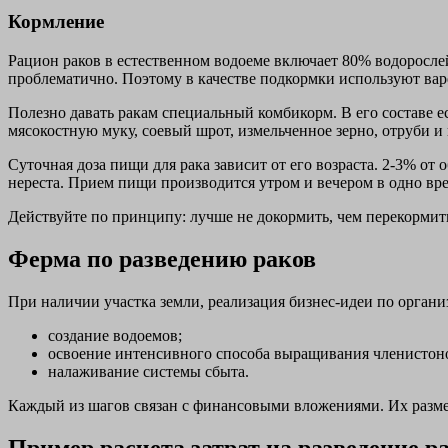
Кормление
Рацион раков в естественном водоеме включает 80% водоросле
проблематично. Поэтому в качестве подкормки используют ва
Полезно давать ракам специальный комбикорм. В его составе ес
мясокостную муку, соевый шрот, измельченное зерно, отруби и
Суточная доза пищи для рака зависит от его возраста. 2-3% от 
нереста. Прием пищи производится утром и вечером в одно вре
Действуйте по принципу: лучше не докормить, чем перекормит
Ферма по разведению раков
При наличии участка земли, реализация бизнес-идеи по органи
создание водоемов;
освоение интенсивного способа выращивания членистон
налаживание системы сбыта.
Каждый из шагов связан с финансовыми вложениями. Их размер
Пример расчета затрат на разведение р