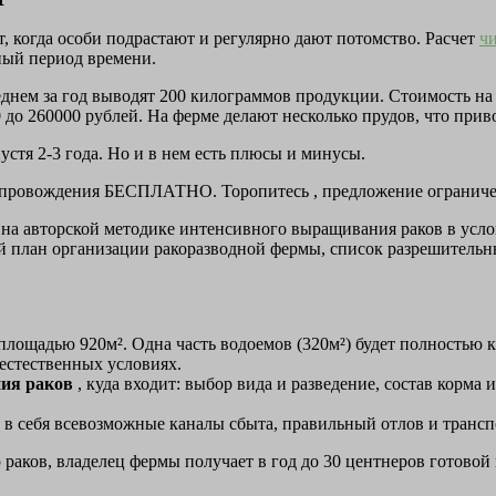
т, когда особи подрастают и регулярно дают потомство. Расчет
ч
ный период времени.
нем за год выводят 200 килограммов продукции. Стоимость на р
0 до 260000 рублей. На ферме делают несколько прудов, что прив
устя 2-3 года. Но и в нем есть плюсы и минусы.
 сопровождения БЕСПЛАТНО. Торопитесь , предложение ограниче
 на авторской методике интенсивного выращивания раков в усло
 план организации ракоразводной фермы, список разрешительны
площадью 920м². Одна часть водоемов (320м²) будет полностью к
 естественных условиях.
ния раков
, куда входит: выбор вида и разведение, состав корма
т в себя всевозможные каналы сбыта, правильный отлов и транс
аков, владелец фермы получает в год до 30 центнеров готовой п