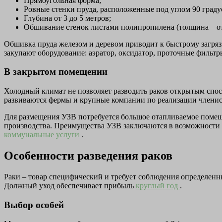
Прямоугольная форма;
Ровные стенки пруда, расположенные под углом 90 град
Глубина от 3 до 5 метров;
Обшивание стенок листами полипропилена (толщина – от
Обшивка пруда железом и деревом приводит к быстрому загряз
закупают оборудование: аэратор, оксидатор, проточные фильт
В закрытом помещении
Холодный климат не позволяет разводить раков открытым спос
развиваются фермы и крупные компании по реализации членист
Для размещения УЗВ потребуется большое отапливаемое помеще
производства. Преимущества УЗВ заключаются в возможности б
коммунальные услуги
.
Особенности разведения раков
Раки – товар специфический и требует соблюдения определенн
Должный уход обеспечивает прибыль
круглый год
.
Выбор особей