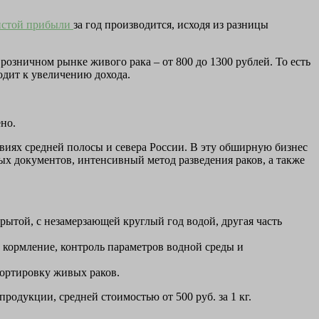
истой прибыли
за год производится, исходя из разницы
озничном рынке живого рака – от 800 до 1300 рублей. То есть
одит к увеличению дохода.
но.
виях средней полосы и севера России. В эту обширную бизнес
х документов, интенсивный метод разведения раков, а также
рытой, с незамерзающей круглый год водой, другая часть
 и кормление, контроль параметров водной среды и
портировку живых раков.
родукции, средней стоимостью от 500 руб. за 1 кг.