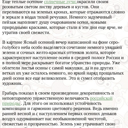
Еще теплые осенние
солнечные лучи
окрасили своим
розоватым светом листву деревьев и кустов. Они
переливаются на зеленых кронах, которые отражаются словно
в зеркале в водах тихой речушки. Немного задумчивый
пейзаж наполняет душу очарованием осени, новыми
природными красками, которые стали в эти дни еще ярче, не
утратив своей свежести.
В картине Ясный осенний вечер написанной на фоне серо-
голубого неба особо выделяется сочетание немного увядшей
зелени и сочных желто-красных оттенков золота, которое
характеризуют наступление осени в средней полосе России и
в полной мере раскрывает богатое убранство природы. Уже
облетели листья осины с самой макушки, да и на других
ветках их уже осталось немного, но яркий наряд прощальных
дней осени все еще великолепен. Это и сумел отобразить
художник.
Грабарь показал в своем произведении декоративность и
неповторимую торжественную величавость
российской
природы
. Для этого он использовал устойчивость
композиции и гармонию цветового решения. Ведь именно
ранней весной и с наступлением первых осенних деньков
воздух одурманивает нас необыкновенной чистотой,
свежестью и прозрачностью. Зелень уже утрачивает свою