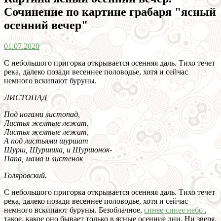
Сочинение по картине грабаря "ясный
осенний вечер"
01.07.2020
С небольшого пригорка открывается осенняя даль. Тихо течет
река, далеко позади весеннее половодье, хотя и сейчас
немного вскипают буруны.
ЛИСТОПАД
Под ногами листопад,
Листья желтые лежат,
Листья желтые лежат,
А под листьями шуршат
Шурш, Шуршиха, и Шуршонок-
Папа, мама и листенок
Голяровский.
С небольшого пригорка открывается осенняя даль. Тихо течет
река, далеко позади весеннее половодье, хотя и сейчас
немного вскипают буруны. Безоблачное,
синее-синее небо
,
такое, какое оно бывает только в ясные осенние дни. Ни зверя,