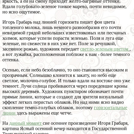
яркость, а ей на смену приходят желто-багряные оттенки.
Вдали голубовато-зеленое тонкое марево, почти невидимое,
но ясно ощутимое.
Игорь Грабарь над линией горизонта пишет фон цвета
топленого молока, лишь немного разнообразив его почти
невидимой грядой небольших известняковых или песчаных
холмов, которые успели порасти зеленью. Поля и луга еще
зеленые, но свежести в них уже нет. Поле за речушкой,
засеянное рожью, художник передает
светло-зеленым цветом
,
а вот лужайка, расположенная поближе к нам - более темного
оттенка.
Осенью, если небо безоблачно, то оно становится высоким и
прозрачным. Солнышко клонится к закату, но небо еще
светлое, молочно-голубое. И только вдали на востоке оно уже
темнеет. Лучи солнца пробиваются через поредевшие кроны
высоких деревьев. Художник пунктиром обозначает почти
прямые линии, которые и создают для зрителя визуальный
эффект легких перистых облаков. Но над ними ясно видно
скопление темно-голубых облаков, поэтому
горизонтальные
линии
здесь выражены еще четче.
На
данный момент
сие осеннее произведение Игоря Грабаря,
картина Ясный осенний вечер находится в Государственной
Третьяковской галерее.