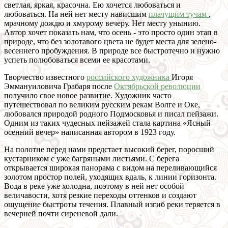
светлая, яркая, красочна. Ею хочется любоваться и
любоваться. На ней нет месту нависшим
плачущим тучам
,
мрачному дождю и хмурому вечеру. Нет месту унынию.
Автор хочет показать нам, что осень - это просто один этап в
природе, что без золотавого цвета не будет места для зелено-
весеннего пробуждения. В природе все быстротечно и нужно
успеть полюбоваться всеми ее красотами.
Творчество известного
российского художника
Игоря
Эммануиловича Грабаря после
Октябрьской революции
получило свое новое развитие. Художник часто
путешествовал по великим русским рекам Волге и Оке,
любовался природой родного Подмосковья и писал пейзажи.
Одним из таких чудесных пейзажей стала картина «Ясный
осенний вечер» написанная автором в 1923 году.
На полотне перед нами предстает высокий берег, поросший
кустарником с уже багряными листьями. С берега
открывается широкая панорама с видом на переливающийся
золотом простор полей, уходящих вдаль, к линии горизонта.
Вода в реке уже холодна, поэтому в ней нет особой
величавости, хотя резкие переходы оттенков и создают
ощущение быстроты течения. Плавный изгиб реки теряется в
вечерней почти сиреневой дали.