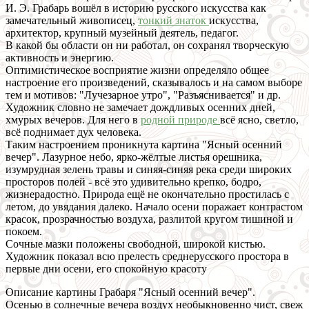
И. Э. Грабарь вошёл в историю русского искусства как
замечательный живописец,
тонкий знаток
искусства,
архитектор, крупный музейный деятель, педагог.
В какой бы области он ни работал, он сохранял творческую
активность и энергию.
Оптимистическое восприятие жизни определяло общее
настроение его произведений, сказывалось и на самом выборе
тем и мотивов: "Лучезарное утро", "Разъяснивается" и др.
Художник словно не замечает дождливых осенних дней,
хмурых вечеров. Для него в
родной природе
всё ясно, светло,
всё поднимает дух человека.
Таким настроением проникнута картина "Ясный осенний
вечер". Лазурное небо, ярко-жёлтые листья орешника,
изумрудная зелень травы и синяя-синяя река среди широких
просторов полей - всё это удивительно крепко, бодро,
жизнерадостно. Природа ещё не окончательно простилась с
летом, до увядания далеко. Начало осени поражает контрастом
красок, прозрачностью воздуха, разлитой кругом тишиной и
покоем.
Сочные мазки положены свободной, широкой кистью.
Художник показал всю прелесть среднерусского простора в
первые дни осени, его спокойную красоту
Описание картины Грабаря "Ясный осенний вечер".
Осенью в солнечные вечера воздух необыкновенно чист, свеж