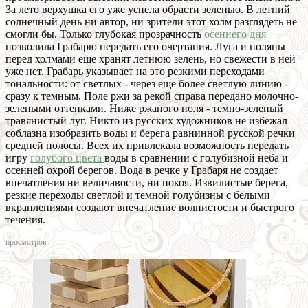
За лето верхушка его уже успела обрасти зеленью. В летний
солнечный день ни автор, ни зрители этот холм разглядеть не
смогли бы. Только глубокая прозрачность
осеннего дня
позволила Грабарю передать его очертания. Луга и поляны
перед холмами еще хранят летнюю зелень, но свежести в ней
уже нет. Грабарь указывает на это резкими переходами
тональности: от светлых - через еще более светлую линию -
сразу к темным. Поле ржи за рекой справа передано молочно-
зелеными оттенками. Ниже ржаного поля - темно-зеленый
травянистый луг. Никто из русских художников не избежал
соблазна изобразить воды и берега равнинной русской речки
средней полосы. Всех их привлекала возможность передать
игру
голубого цвета
воды в сравнении с голубизной неба и
осенней охрой берегов. Вода в речке у Грабаря не создает
впечатления ни величавости, ни покоя. Извилистые берега,
резкие переходы светлой и темной голубизны с белыми
вкраплениями создают впечатление волнистости и быстрого
течения.
просмотров