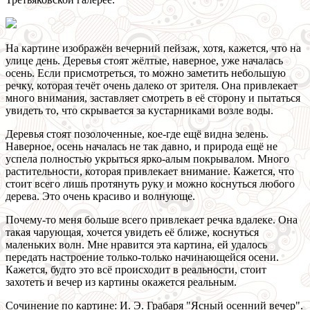
На картине изображён вечерний пейзаж, хотя, кажется, что на
улице день. Деревья стоят жёлтые, наверное, уже началась
осень. Если присмотреться, то можно заметить небольшую
речку, которая течёт очень далеко от зрителя. Она привлекает
много внимания, заставляет смотреть в её сторону и пытаться
увидеть то, что скрывается за кустарниками возле воды.
Деревья стоят позолоченные, кое-где ещё видна зелень.
Наверное, осень началась не так давно, и природа ещё не
успела полностью укрыться ярко-алым покрывалом. Много
растительности, которая привлекает внимание. Кажется, что
стоит всего лишь протянуть руку и можно коснуться любого
дерева. Это очень красиво и волнующе.
Почему-то меня больше всего привлекает речка вдалеке. Она
такая чарующая, хочется увидеть её ближе, коснуться
маленьких волн. Мне нравится эта картина, ей удалось
передать настроение только-только начинающейся осени.
Кажется, будто это всё происходит в реальности, стоит
захотеть и вечер из картины окажется реальным.
Сочинение по картине: И. Э. Грабаря "Ясный осенний вечер".