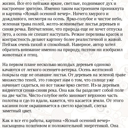
жизни. Все его пейзажи яркие, светлые, поднимают дух и
настроение зрителю. Именно таким настроением проникнута
и картина «Ясный осенний вечер». Ничего хмурого и
дождливого, несмотря на осень. Ярко-голубое и чистое небо,
зеленная трава полей, желто-зеленоватые листья деревьев и
синяя речка. Впечатление, что природа еще не хочет отпуска
лето, а осень не спешит наступать. Резкие переливы красок и
контрастность делают картину более реалистичной и живой.
Пейзаж очень тихий и спокойный. Наверное, автор хотел
обратить внимание именно на природу, поэтом ни изобразил
животных и птиц.
На первом плане несколько молодых деревьев одиноко
качаются от легкого осеннего ветерка. Осень желтизной
покрыла еще не опавшие листья. От деревьев на зеленой траве
множество теней, это говорит нам о том, что солнце уже
начинает садиться, но все также ярко светит. Из-за деревьев
виднеется синяя-синяя река. Она как бы разделяет собой поле
на две части. Чисто-голубое небо занимает верхнюю часть
полотна и где-то вдали, кажется, что касается земли. От этого
касания поле окрашивается в светло красный, слегка
заметный цвет.
Как и все его работы, картина «Ясный осенний вечер»
насыщенна позитивом и положительной энергетикой. Она