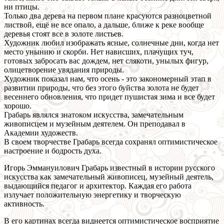
ни птицы.
Только два дерева на первом плане красуются разноцветной
листвой, ещё не все опало, а дальше, ближе к реке вообще
деревья стоят все в золоте листьев.
Художник любил изображать ясные, солнечные дни, когда нет
место унынию и скорби. Нет нависших, плачущих туч,
готовых забросать вас дождем, нет слякоти, унылых фигур,
олицетворение увядания природы.
Художник показал нам, что осень - это закономерный этап в
развитии природы, что без этого буйства золота не будет
весеннего обновления, что придет пушистая зима и все будет
хорошо.
Грабарь являлся знатоком искусства, замечательным
живописцем и музейным деятелем. Он преподавал в
Академии художеств.
В своем творчестве Грабарь всегда сохранял оптимистическое
настроение и бодрость духа.
Игорь Эммануилович Грабарь известный в истории русского
искусства как замечательный живописец, музейный деятель,
выдающийся педагог и архитектор. Каждая его работа
излучает положительную энергетику и творческую
активность.
В его картинах всегда виднеется оптимистическое восприятие