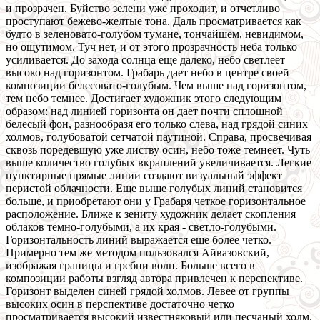
и прозрачен. Буйство зелени уже проходит, и отчетливо
проступают бежево-желтые тона. Даль просматривается как
будто в зеленовато-голубом тумане, тончайшем, невидимом,
но ощутимом. Туч нет, и от этого прозрачность неба только
усиливается. До захода солнца еще далеко, небо светлеет
высоко над горизонтом. Грабарь дает небо в центре своей
композиции белесовато-голубым. Чем выше над горизонтом,
тем небо темнее. Достигает художник этого следующим
образом: над линией горизонта он дает почти сплошной
белесый фон, разнообразя его только слева, над грядой синих
холмов, голубоватой сетчатой паутиной. Справа, просвечивая
сквозь поредевшую уже листву осин, небо тоже темнеет. Чуть
выше количество голубых вкраплений увеличивается. Легкие
пунктирные прямые линии создают визуальный эффект
перистой облачности. Еще выше голубых линий становится
больше, и приобретают они у Грабаря четкое горизонтальное
расположение. Ближе к зениту художник делает скопления
облаков темно-голубыми, а их края - светло-голубыми.
Горизонтальность линий выражается еще более четко.
Примерно тем же методом пользовался Айвазовский,
изображая границы и гребни волн. Больше всего в
композиции работы взгляд автора привлечен к перспективе.
Горизонт выделен синей грядой холмов. Левее от группы
высоких осин в перспективе достаточно четко
просматривается высокий известняковый или песчаный холм.