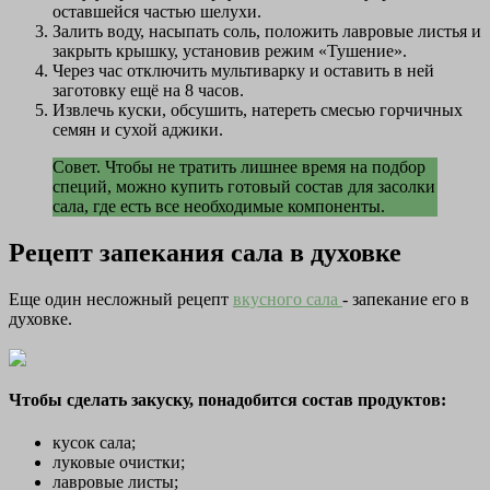
оставшейся частью шелухи.
Залить воду, насыпать соль, положить лавровые листья и
закрыть крышку, установив режим «Тушение».
Через час отключить мультиварку и оставить в ней
заготовку ещё на 8 часов.
Извлечь куски, обсушить, натереть смесью горчичных
семян и сухой аджики.
Совет. Чтобы не тратить лишнее время на подбор
специй, можно купить готовый состав для засолки
сала, где есть все необходимые компоненты.
Рецепт запекания сала в духовке
Еще один несложный рецепт
вкусного сала
- запекание его в
духовке.
Чтобы сделать закуску, понадобится состав продуктов:
кусок сала;
луковые очистки;
лавровые листы;