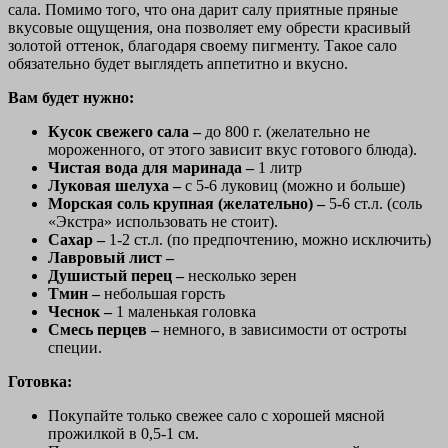
сала. Помимо того, что она дарит салу приятные пряные
вкусовые ощущения, она позволяет ему обрести красивый
золотой оттенок, благодаря своему пигменту. Такое сало
обязательно будет выглядеть аппетитно и вкусно.
Вам будет нужно:
Кусок свежего сала –
до 800 г. (желательно не
мороженного, от этого зависит вкус готового блюда).
Чистая вода для маринада –
1 литр
Луковая шелуха –
с 5-6 луковиц (можно и больше)
Морская соль крупная (желательно) –
5-6 ст.л. (соль
«Экстра» использовать не стоит).
Сахар –
1-2 ст.л. (по предпочтению, можно исключить)
Лавровый лист –
Душистый перец –
несколько зерен
Тмин –
небольшая горсть
Чеснок –
1 маленькая головка
Смесь перцев –
немного, в зависимости от остроты
специи.
Готовка:
Покупайте только свежее сало с хорошей мясной
прожилкой в 0,5-1 см.