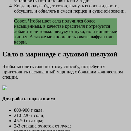
установить гнёт и оставить на 2-3 дня.
Когда продукт будет готов, вынуть его из жидкости,
обсушить и обвалять в смеси перцев и сушеной зелени.
Совет. Чтобы цвет сала получился более
насыщенным, в качестве красителя потребуется
добавить не только шелуху от лука, но и вишневые
листья. А также можно использовать шафран или
карри.
Сало в маринаде с луковой шелухой
Чтобы засолить сало по этому способу, потребуется
приготовить насыщенный маринад с большим количеством
специй.
Для работы подготовим:
800-900 г сала;
210-220 г соли;
45-50 г сахара;
2-3 стакана очисток от лука;