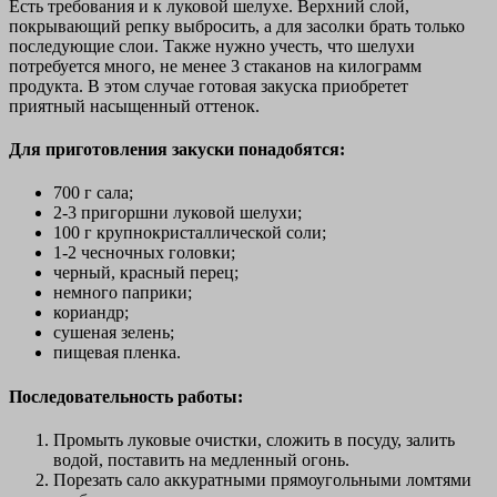
Есть требования и к луковой шелухе. Верхний слой,
покрывающий репку выбросить, а для засолки брать только
последующие слои. Также нужно учесть, что шелухи
потребуется много, не менее 3 стаканов на килограмм
продукта. В этом случае готовая закуска приобретет
приятный насыщенный оттенок.
Для приготовления закуски понадобятся:
700 г сала;
2-3 пригоршни луковой шелухи;
100 г крупнокристаллической соли;
1-2 чесночных головки;
черный, красный перец;
немного паприки;
кориандр;
сушеная зелень;
пищевая пленка.
Последовательность работы:
Промыть луковые очистки, сложить в посуду, залить
водой, поставить на медленный огонь.
Порезать сало аккуратными прямоугольными ломтями