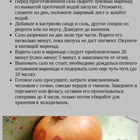
Перед приготовлением сала сварите луковый маринад
из вымытой проточной водой шелухи. Отожмите,
сложите на дно, положите лавровый лист и залейте
водой.
Добавьте в кастрюлю сахар и соль, другие специи из
рецепта или по вкусу. Доведите до кипения.
Сало разрежьте на две лили три части. Варите его
несколько минут, пока шелуха не даст пигмент. Окуните
в кипящий маринад.
Варить сало в маринаде следует приблизительно 20
минут (плюс-минус 5 минут, в зависимости от огня).
Вынимать сало не стоит, необходимо дождаться полного
остывания маринада и подержать сало еще чуть-чуть (до
10 часов).
Готовое сало просушите, натрите измельченным
чесноком с солью, смесью перцев и тмином. Заверните в
пергамент или фольгу, оставив его пропитываться
специями до 4 часов, только потом убирайте для
хранения в холодильник.