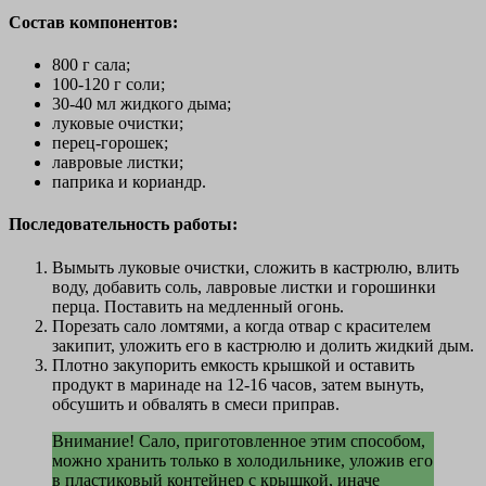
Состав компонентов:
800 г сала;
100-120 г соли;
30-40 мл жидкого дыма;
луковые очистки;
перец-горошек;
лавровые листки;
паприка и кориандр.
Последовательность работы:
Вымыть луковые очистки, сложить в кастрюлю, влить
воду, добавить соль, лавровые листки и горошинки
перца. Поставить на медленный огонь.
Порезать сало ломтями, а когда отвар с красителем
закипит, уложить его в кастрюлю и долить жидкий дым.
Плотно закупорить емкость крышкой и оставить
продукт в маринаде на 12-16 часов, затем вынуть,
обсушить и обвалять в смеси приправ.
Внимание! Сало, приготовленное этим способом,
можно хранить только в холодильнике, уложив его
в пластиковый контейнер с крышкой, иначе