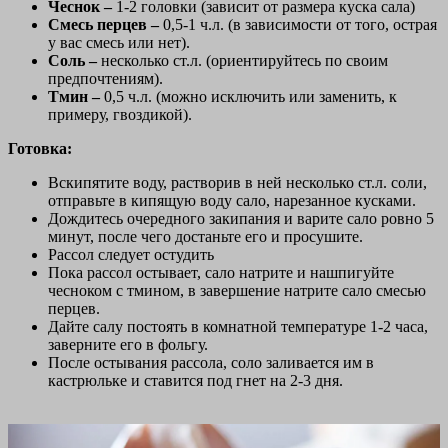
Чеснок –
1-2 головки (зависит от размера куска сала)
Смесь перцев –
0,5-1 ч.л. (в зависимости от того, острая
у вас смесь или нет).
Соль –
несколько ст.л. (ориентируйтесь по своим
предпочтениям).
Тмин –
0,5 ч.л. (можно исключить или заменить, к
примеру, гвоздикой).
Готовка:
Вскипятите воду, растворив в ней несколько ст.л. соли,
отправьте в кипящую воду сало, нарезанное кусками.
Дождитесь очередного закипания и варите сало ровно 5
минут, после чего достаньте его и просушите.
Рассол следует остудить
Пока рассол остывает, сало натрите и нашпигуйте
чесноком с тмином, в завершение натрите сало смесью
перцев.
Дайте салу постоять в комнатной температуре 1-2 часа,
заверните его в фольгу.
После остывания рассола, соло заливается им в
кастрюльке и ставится под гнет на 2-3 дня.