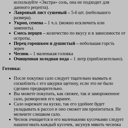
используйте «Экстра» соль, она не подходит для
данного рецепта).
Лавровый лист сушеный –
5-6 шт. (небольшого
размера).
Укроп, семена –
1 ч.л. (можно исключить или
заменить).
Смесь перцев –
количество по вкусу и в зависимости от
остроты.
Перец горошком и душистый –
небольшая горсть
зерен
Чеснок –
1 маленькая головка
Очищенная холодная вода –
1 литр (приблизительно).
Готовка:
После покупки сало следует тщательно вымыть и
соскоблить с его шкурки щетину, если это не было
сделано предварительно.
Вы можете покупать, как свежее, так и замороженное
сало, разморозив его заранее.
Сало нарежьте на куски, так его удобнее будет
укладывать в рассол и оно сможет им пропитаться. Не
мельчите слишком сало.
Чеснок очищается и его маленькими кусочками следует
нашпиговать каждый кусочек, засунув мякоть чеснока