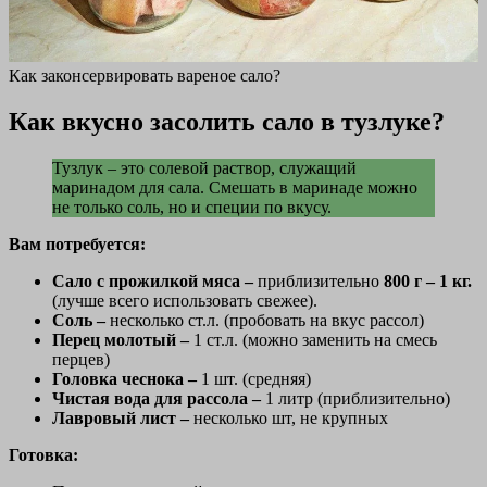
Как законсервировать вареное сало?
Как вкусно засолить сало в тузлуке?
Тузлук – это солевой раствор, служащий
маринадом для сала. Смешать в маринаде можно
не только соль, но и специи по вкусу.
Вам потребуется:
Сало с прожилкой мяса –
приблизительно
800 г – 1 кг.
(лучше всего использовать свежее).
Соль –
несколько ст.л. (пробовать на вкус рассол)
Перец молотый –
1 ст.л. (можно заменить на смесь
перцев)
Головка чеснока –
1 шт. (средняя)
Чистая вода для рассола –
1 литр (приблизительно)
Лавровый лист –
несколько шт, не крупных
Готовка: