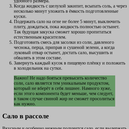
удобного размера.
Когда жидкость с шелухой закипит, всыпать соль, а через
несколько минут уложить в ёмкость подготовленные
куски.
Подержать сало на огне не более 5 минут, выключить
плиту, дождаться, пока жидкость полностью остынет.
Так будущая закуска сможет хорошо пропитаться
естественным красителем.
Подготовить смесь для засолки из соли, давленого
чеснока, перца, приправ и сушеной зелени, а когда
луковый отвар остынет, достать сало, высушить и
обвалять в этом составе.
Завернуть каждый кусок в пищевую плёнку и положить
в холодильник на сутки.
Важно! Не надо бояться превысить количество
соли, сало является тем уникальным продуктом,
который не вберёт в себя лишнее. Намного хуже,
если этого компонента будет меньше, чем следует,
в таком случае свиной жир не сможет просолиться
как нужно.
Сало в рассоле
Вкусным и особенно нежным получится сало, если выдержать