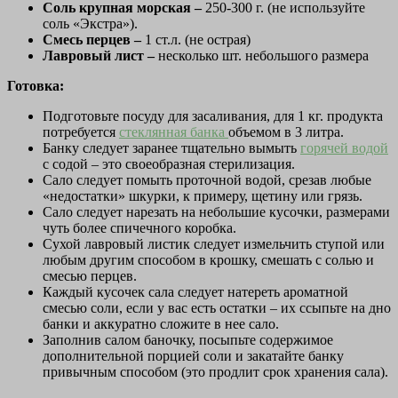
Соль крупная морская –
250-300 г. (не используйте
соль «Экстра»).
Смесь перцев –
1 ст.л. (не острая)
Лавровый лист –
несколько шт. небольшого размера
Готовка:
Подготовьте посуду для засаливания, для 1 кг. продукта
потребуется
стеклянная банка
объемом в 3 литра.
Банку следует заранее тщательно вымыть
горячей водой
с содой – это своеобразная стерилизация.
Сало следует помыть проточной водой, срезав любые
«недостатки» шкурки, к примеру, щетину или грязь.
Сало следует нарезать на небольшие кусочки, размерами
чуть более спичечного коробка.
Сухой лавровый листик следует измельчить ступой или
любым другим способом в крошку, смешать с солью и
смесью перцев.
Каждый кусочек сала следует натереть ароматной
смесью соли, если у вас есть остатки – их ссыпьте на дно
банки и аккуратно сложите в нее сало.
Заполнив салом баночку, посыпьте содержимое
дополнительной порцией соли и закатайте банку
привычным способом (это продлит срок хранения сала).