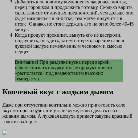
Добавить к основному компоненту лавровые листья,
перец горошком и продолжить готовку. Сколько варить
сало, зависит от личных предпочтений, чем дольше оно
будет находиться в кипятке, тем мягче получится в
итоге. Однако, не стоит держать его на огне более 40-45
минут.
Когда продукт прокипит, вынуть его из кастрюли,
подсушить, остудить, затем натереть вареное сало в
луковой шелухе измельченным чесноком и смесью
перцев.
Внимание! При разделке куска перед варкой
нельзя снимать шкурку, иначе продукт просто
«расползется» под воздействием высоких
температур.
Копченый вкус с жидким дымом
Даже при отсутствии коптильни можно приготовить сало,
вкус которого будет ничуть не хуже, если сделать его с
жидким дымом. А луковая шелуха придаст закуске красивый
золотистый цвет.