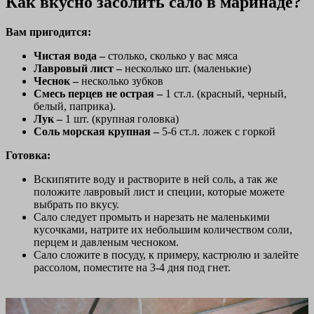
Как вкусно засолить сало в маринаде?
Вам пригодится:
Чистая вода –
столько, сколько у вас мяса
Лавровый лист –
несколько шт. (маленькие)
Чеснок –
несколько зубков
Смесь перцев не острая –
1 ст.л. (красный, черный,
белый, паприка).
Лук –
1 шт. (крупная головка)
Соль морская крупная –
5-6 ст.л. ложек с горкой
Готовка:
Вскипятите воду и растворите в ней соль, а так же
положите лавровый лист и специи, которые можете
выбрать по вкусу.
Сало следует промыть и нарезать не маленькими
кусочками, натрите их небольшим количеством соли,
перцем и давленым чесноком.
Сало сложите в посуду, к примеру, кастрюлю и залейте
рассолом, поместите на 3-4 дня под гнет.