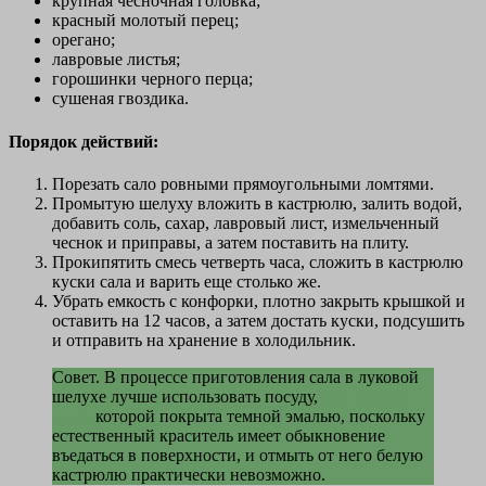
крупная чесночная головка;
красный молотый перец;
орегано;
лавровые листья;
горошинки черного перца;
сушеная гвоздика.
Порядок действий:
Порезать сало ровными прямоугольными ломтями.
Промытую шелуху вложить в кастрюлю, залить водой,
добавить соль, сахар, лавровый лист, измельченный
чеснок и приправы, а затем поставить на плиту.
Прокипятить смесь четверть часа, сложить в кастрюлю
куски сала и варить еще столько же.
Убрать емкость с конфорки, плотно закрыть крышкой и
оставить на 12 часов, а затем достать куски, подсушить
и отправить на хранение в холодильник.
Совет. В процессе приготовления сала в луковой
шелухе лучше использовать посуду,
внутренняя
часть
которой покрыта темной эмалью, поскольку
естественный краситель имеет обыкновение
въедаться в поверхности, и отмыть от него белую
кастрюлю практически невозможно.