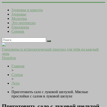
Здоровье и красота
Здоровье
Молитвы
Это интересно
Гороскопы
Сонник
Гороскопы и астрологический прогноз для тебя на каждый
день
Перейти
Главная
>
Статьи
>
Дети
>
Приготовить сало с луковой шелухой. Мясные
прослойки с салом в луковой шелухе
Приготовить сало с луковой шелухой.