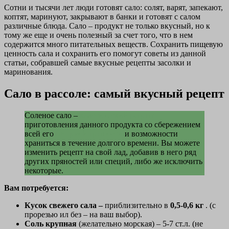
Сотни и тысячи лет люди готовят сало: солят, варят, запекают,
коптят, маринуют, закрывают в банки и готовят с салом
различные блюда. Сало – продукт не только вкусный, но к
тому же еще и очень полезный за счет того, что в нем
содержится много питательных веществ. Сохранить пищевую
ценность сала и сохранить его помогут советы из данной
статьи, собравшей самые вкусные рецепты засолки и
маринования.
Сало в рассоле: самый вкусный рецепт
Соленое сало –
классический рецепт
приготовления данного продукта со сбережением
всей его
пищевой ценности
и возможности
храниться в течение долгого времени. Вы можете
изменить рецепт на свой лад, добавив в него ряд
других пряностей или специй, либо же исключить
некоторые.
Вам потребуется:
Кусок свежего сала –
приблизительно в
0,5-0,6 кг
. (с
прорезью ил без – на ваш выбор).
Соль крупная
(желательно морская) – 5-7 ст.л. (не