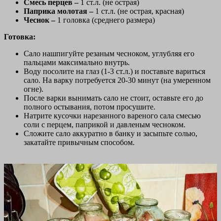
Смесь перцев –
1 ст.л. (не острая)
Паприка молотая –
1 ст.л. (не острая, красная)
Чеснок –
1 головка (среднего размера)
Готовка:
Сало нашпигуйте резаным чесноком, углубляя его
пальцами максимально внутрь.
Воду посолите на глаз (1-3 ст.л.) и поставьте вариться
сало. На варку потребуется 20-30 минут (на умеренном
огне).
После варки вынимать сало не стоит, оставьте его до
полного остывания, потом просушите.
Натрите кусочки нарезанного вареного сала смесью
соли с перцем, паприкой и давленым чесноком.
Сложите сало аккуратно в банку и засыпьте солью,
закатайте привычным способом.