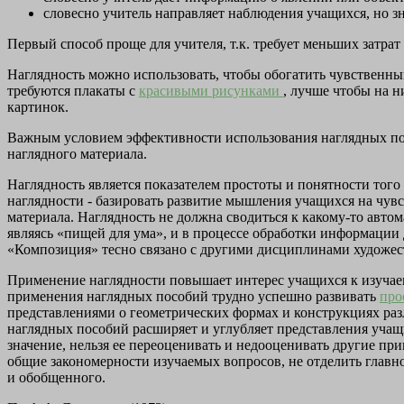
словесно учитель направляет наблюдения учащихся, но зн
Первый способ проще для учителя, т.к. требует меньших затрат
Наглядность можно использовать, чтобы обогатить чувственны
требуются плакаты с
красивыми рисунками
, лучше чтобы на 
картинок.
Важным условием эффективности использования наглядных пос
наглядного материала.
Наглядность является показателем простоты и понятности того
наглядности - базировать развитие мышления учащихся на чув
материала. Наглядность не должна сводиться к какому-то авт
являясь «пищей для ума», и в процессе обработки информации
«Композиция» тесно связано с другими дисциплинами художест
Применение наглядности повышает интерес учащихся к изучаем
применения наглядных пособий трудно успешно развивать
про
представлениями о геометрических формах и конструкциях раз
наглядных пособий расширяет и углубляет представления учащ
значение, нельзя ее переоценивать и недооценивать другие п
общие закономерности изучаемых вопросов, не отделить главн
и обобщенного.