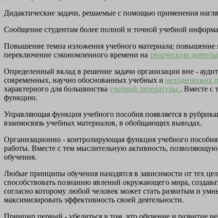
Дидактические задачи, решаемые с помощью применения нагл
Сообщение студентам более полной и точной учебной информац
Повышение темпа изложения учебного материала; повышение ин
переключение сэкономленного времени на
творческую деятель
Определенный вклад в решение задачи организации вне - аудит
современных, научно обоснованных учебных и
методических 
характерного для большинства
учебной литературы
. Вместе с
функцию.
Управляющая функция учебного пособия появляется в рубрика
взаимосвязь учебных материалов, в обобщающих выводах.
Организационно - контролирующая функция учебного пособия 
работы. Вместе с тем мыслительную активность, позволяющую 
обучения.
Любые принципы обучения находятся в зависимости от тех целей
способствовать познанию явлений окружающего мира, создавать
согласно которому любой человек может стать развитым и умны
максимизировать эффективность своей деятельности.
Принцип первый - убедиться в том, что обучение и развитие н