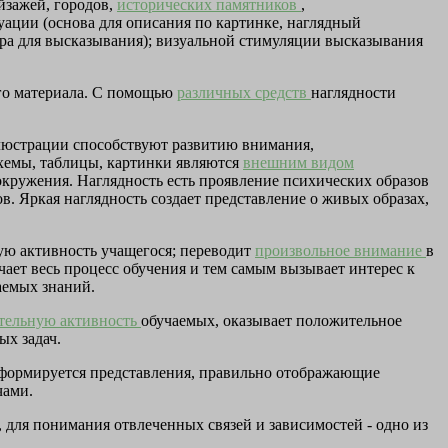
йзажей, городов,
исторических памятников
,
уации (основа для описания по картинке, наглядный
ра для высказывания); визуальной стимуляции высказывания
ого материала. С помощью
различных средств
наглядности
ллюстрации способствуют развитию внимания,
схемы, таблицы, картинки являются
внешним видом
 окружения. Наглядность есть проявление психических образов
в. Яркая наглядность создает представление о живых образах,
кую активность учащегося; переводит
произвольное внимание
в
чает весь процесс обучения и тем самым вызывает интерес к
аемых знаний.
тельную активность
обучаемых, оказывает положительное
ых задач.
, формируется представления, правильно отображающие
чами.
, для понимания отвлеченных связей и зависимостей - одно из