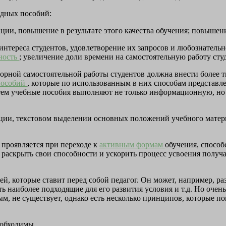
ядных пособий:
ии, повышение в результате этого качества обучения; повышен
тереса студентов, удовлетворение их запросов и любознательно
ность
; увеличение доли времени на самостоятельную работу сту
орной самостоятельной работы студентов должна внести более т
пособий
, которые по использованным в них способам представле
 тем учебные пособия выполняют не только информационную, 
ции, текстовом выделении основных положений учебного матери
проявляется при переходе к
активным формам
обучения, спосо
раскрыть свои способности и ускорить процесс усвоения получ
, которые ставит перед собой педагог. Он может, например, раз
 наиболее подходящие для его развития условия и т.д. Но очень
м, не существует, однако есть несколько принципов, которые по
еобходимы