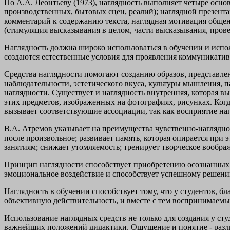
По А.А. Леонтьеву (1973), наглядность выполняет четыре осно
производственных, бытовых сцен, реалий); наглядной презент
комментарий к содержанию текста, наглядная мотивация общен
(стимуляция высказывания в целом, части высказывания, пров
Наглядность должна широко использоваться в обучении и исп
создаются естественные условия для проявления коммуникати
Средства наглядности помогают созданию образов, представл
наблюдательности, эстетического вкуса, культуры мышления, 
наглядности. Существует и наглядность внутренняя, которая в
этих предметов, изображенных на фотографиях, рисунках. Когда
вызывает соответствующие ассоциации, так как восприятие на
В.А. Атремов указывает на преимущества чувственно-наглядно
после произвольное; развивает память, которая опирается при 
занятиям; снижает утомляемость; тренирует творческое вообр
Принцип наглядности способствует приобретению осознанных 
эмоциональное воздействие и способствует успешному решени
Наглядность в обучении способствует тому, что у студентов,
объективную действительность, и вместе с тем воспринимаемые
Использование наглядных средств не только для создания у ст
важнейших положений дидактики. Ощущение и понятие - разли