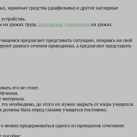
ы), экранные средства (диафильмы) и другие наглядные
 устройства.
м на уроках труда,
физические упражнения
на уроках
учащимся предлагают представить ситуацию, опираясь на свой
руют разного сечения проводники, а предлагают представить
вать его не стоит.
обучения.
е материала.
а это необходимо, до этого их нужно закрыть от взора учащихся.
я должны быть перед глазами учащихся постоянно.
ого можно придерживаться одного из принципов сочетания:
е пособие;