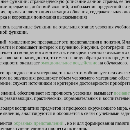
вные функции: страноведческую (описание данной страны, ее пе
ации предметов, действий явлений; изображение предметной сит
ия, прямая иллюстрация ситуации общения, содержательная опо
ерка и коррекция понимания высказывания)
олнять различные функции на отдельных этапах усвоения учебн
вной функции.
ений, мышление же превращает эти представления в понятия. И
памяти и повышают интерес к изучению. Рисунки, фотографии, 
ытекает из конкретного контекста, непосредственного языкового
 говорят о наглядности, то имеют в виду образцы этих предмето
глядности оказывает
эмоциональное воздействие
на обучаемого.
го преподнесения материала, так как: это мобилизует психичес
этом на ощущения; расширяет объем усвояемого материала; облег
ажение; служит источником и критерием достоверности приобрет
знаний, обеспечивает их прочность усвоения, вызывает
познава
ю развивающих, практических, образовательных и воспитательн
 благодаря восприятию предметов и процессов окружающего мира
 явления, анализируются и обобщается в связи с учебными зада
удентов
образных представлений
, но и для формирования памяти
чные ступени единого процесса познания.