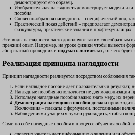
демонстрируют его образец.
Изобразительная наглядность демонстрирует модели или 
пособия.
Словесно-образная наглядность – специфический вид, к к
Практический показ действий – предполагает демонст
физкультуры, практические задания в профтехучилищах.
Эти виды наглядности часто дополняют таким своеобразным ви
прежний опыт. Например, на уроке физики чтобы вывести форм
абстрактный проводник и
подумать логически
, от чего будет
Реализация принципа наглядности
Принцип наглядности реализуется посредством соблюдения так
Если наглядное пособие дает положительный результат, н
Наглядные пособия используются не для модернизации пр
Используя наглядные пособия важно знать меру, их пере
Демонстрация наглядного пособия
должна происходить
Исключения – плакаты с формулами, постоянными величи
Наблюдениями учащихся нужно руководить, чтобы сконц
Сами по себе наглядные пособия в процессе обучения особой р
словесно учитель дает информацию о явлении или объекте