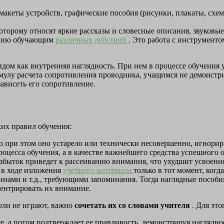
макеты устройств, графические пособия (рисунки, плакаты, схем
оторому относят яркие рассказы и словесные описания, звуковые
рацию обучающим
различных действий
. Это работа с инструменто
дом как внутренняя наглядность. При нем в процессе обучения 
улу расчета сопротивления проводника, учащимся не демонстри
 зависеть его сопротивление.
их правил обучения:
о при этом оно устарело или технически несовершенно, игнориро
оцесса обучения, а в качестве важнейшего средства успешного 
избыток приведет к рассеиванию внимания, что ухудшит усвоени
 в ходе изложения
учебного материала
только в тот момент, когд
нами и т.д., требующими запоминания. Тогда наглядные пособи
ентрировать их внимание.
оли не играют, важно
сочетать их со словами учителя
. Для эт
, а потом подтверждает ее правдивость, демонстрируя наглядно