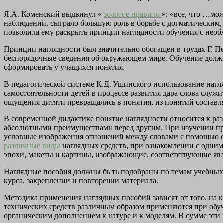
Я.А. Коменский выдвинул «
золотое правило
»: «все, что …мо
наблюдений, сыграло большую роль в борьбе с догматическим,
позволила ему раскрыть принцип наглядности обучения с необ
Принцип наглядности был значительно обогащен в трудах Г. Пе
беспорядочные сведения об окружающем мире. Обучение должно
сформировать у учащихся понятия.
В педагогической системе К.Д. Ушинского использование нагл
самостоятельности детей в процессе развития дара слова слу
ощущения дитяти превращались в понятия, из понятий составля
В современной дидактике понятие наглядности относится к ра
абсолютными преимуществами перед другим. При изучении п
условные изображения отношений между словами с помощью стр
различные виды
наглядных средств, при ознакомлении с одним
эпохи, макеты и картины, изображающие, соответствующие явл
Наглядные пособия должны быть подобраны по темам учебных
курса, закреплении и повторении материала.
Методика применения наглядных пособий зависят от того, на 
технических средств различным образом применяются при об
органическим дополнением к натуре и к моделям. В сумме эти 