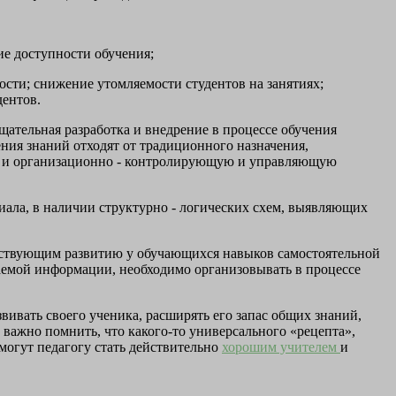
ие доступности обучения;
сти; снижение утомляемости студентов на занятиях;
дентов.
щательная разработка и внедрение в процессе обучения
ния знаний отходят от традиционного назначения,
но и организационно - контролирующую и управляющую
ала, в наличии структурно - логических схем, выявляющих
бствующим развитию у обучающихся навыков самостоятельной
аемой информации, необходимо организовывать в процессе
вивать своего ученика, расширять его запас общих знаний,
 важно помнить, что какого-то универсального «рецепта»,
могут педагогу стать действительно
хорошим учителем
и