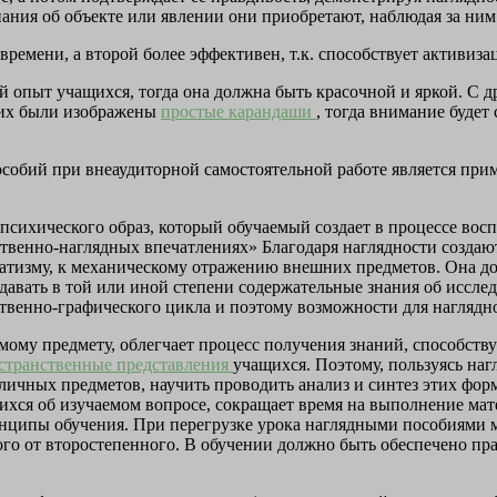
ания об объекте или явлении они приобретают, наблюдая за ним
 времени, а второй более эффективен, т.к. способствует активиз
й опыт учащихся, тогда она должна быть красочной и яркой. С 
них были изображены
простые карандаши
, тогда внимание будет
обий при внеаудиторной самостоятельной работе является прим
 психического образ, который обучаемый создает в процессе вос
ственно-наглядных впечатлениях» Благодаря наглядности создаю
оматизму, к механическому отражению внешних предметов. Она д
 давать в той или иной степени содержательные знания об иссл
венно-графического цикла и поэтому возможности для наглядно
ому предмету, облегчает процесс получения знаний, способству
странственные представления
учащихся. Поэтому, пользуясь н
личных предметов, научить проводить анализ и синтез этих фо
ихся об изучаемом вопросе, сокращает время на выполнение мат
ринципы обучения. При перегрузке урока наглядными пособиями 
ого от второстепенного. В обучении должно быть обеспечено пр