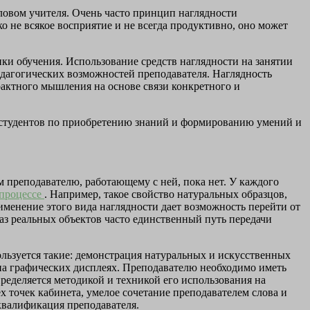
словом учителя. Очень часто принцип наглядности
не всякое восприятие и не всегда продуктивно, оно может
ки обучения. Использование средств наглядности на занятии
едагогических возможностей преподавателя. Наглядность
рактного мышления на основе связи конкретного и
и студентов по приобретению знаний и формированию умений и
 преподавателю, работающему с ней, пока нет. У каждого
процессе
. Например, такое свойство натуральных образцов,
именение этого вида наглядности дает возможность перейти от
з реальных объектов часто единственный путь передачи
ользуется такие: демонстрация натуральных и искусственных
 на графических дисплеях. Преподавателю необходимо иметь
ределяется методикой и техникой его использования на
ех точек кабинета, умелое сочетание преподавателем слова и
квалификация преподавателя.