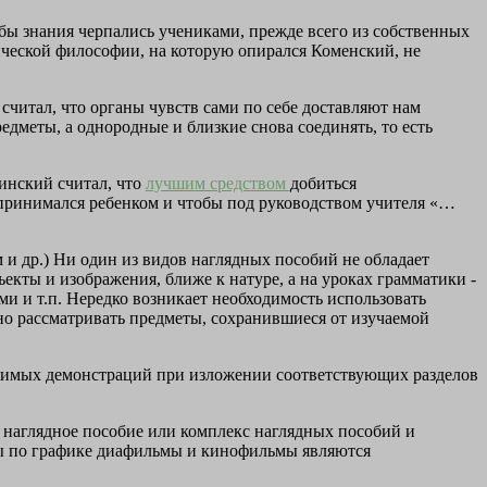
обы знания черпались учениками, прежде всего из собственных
ической философии, на которую опирался Коменский, не
считал, что органы чувств сами по себе доставляют нам
меты, а однородные и близкие снова соединять, то есть
инский считал, что
лучшим средством
добиться
оспринимался ребенком и чтобы под руководством учителя «…
и др.) Ни один из видов наглядных пособий не обладает
екты и изображения, ближе к натуре, а на уроках грамматики -
и и т.п. Нередко возникает необходимость использовать
но рассматривать предметы, сохранившиеся от изучаемой
димых демонстраций при изложении соответствующих разделов
е наглядное пособие или комплекс наглядных пособий и
мы по графике диафильмы и кинофильмы являются