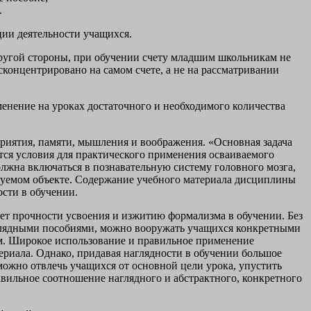
.
ации деятельности учащихся.
другой стороны, при обучении счету младшим школьникам не
 сконцентрировано на самом счете, а не на рассматривании
енение на уроках достаточного и необходимого количества
приятия, памяти, мышления и воображения. «Основная задача
тся условия для практического применения осваиваемого
олжна включаться в познавательную систему головного мозга,
едуемом объекте. Содержание учебного материала дисциплины
сти в обучении.
ет прочности усвоения и изжитию формализма в обучении. Без
аглядными пособиями, можно вооружать учащихся конкретными
рм. Широкое использование и правильное применение
ериала. Однако, придавая наглядности в обучении большое
можно отвлечь учащихся от основной цели урока, упустить
авильное соотношение наглядного и абстрактного, конкретного