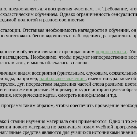
жно, предоставлять для восприятия чувствам…». Требование, чт
 схоластическим обучением. Однако ограниченность сенсуалист
ходимой полнотой и разносторонностью.
сталоцци. Отстаивая необходимость наглядности в обучении, он 
 уничтожить беспорядочность в наблюдениях, разграничить пред
ядности в обучении связано с преподаванием
родного языка
. Уш
жит наглядность. Необходимо, чтобы предмет непосредственно в
лась мысль, и мысль облекалась в слово».
зличным видам восприятия (зрительным, слуховым, осязательным 
рироды, например,
наибольшее значение
, имеют натуральные объ
елок, дуг, посредствам выделения частей слова разными цветам
и и теми же вопросами. Например, в курсе истории целесообраз
ения, исторические карты, смотреть кинофильмы и т.д.
 программ таким образом, чтобы обеспечить проведение необхо
какой стадии изучения материала они применяются. Одно и то ж
учении нового материала по различным темам учебной програм
наглядные средства являются для учащихся источниками знания.