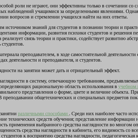
особой роли не играют, они эффективны только в сочетании со 
ых наблюдений учащимися за определенными явлениями. Однако 
нии вопросов и стремлении учащихся найти на них ответы.
м источником знаний для студентов в познании теории и практи
удентами информации, развития психики студентов и решения п
реализует связь теории и практики, содействует развитию абст
 студентов.
атериала преподавателем, в ходе самостоятельной деятельност
дах деятельности и преподавателя, и студентов.
дности на занятии может дать и отрицательный эффект.
аглядности в систему, отвечающую требованиям, предъявляемым
, определяющих рациональную область использования в
учебном 
авильного представления о форме, цвете и величине объекта. Пр
 преподавании общетехнических и специальных предметов пока
 занятии
различными способами
. Среди них наиболее часто исп
ение технических средств обучения; представление информации
сть применения выбранного средства наглядности во многом оп
ещенность средства наглядности в кабинета, его видимость со вс
 студентов к восприятию средства наглядности, педагогическая 