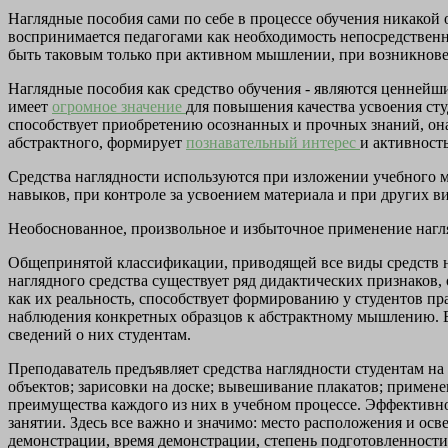
Наглядные пособия сами по себе в процессе обучения никакой 
воспринимается педагогами как необходимость непосредственн
быть таковым только при активном мышлении, при возникнове
Наглядные пособия как средство обучения - являются ценнейши
имеет
огромное значение
для повышения качества усвоения ст
способствует приобретению осознанных и прочных знаний, она 
абстрактного, формирует
познавательный интерес
и активность
Средства наглядности используются при изложении учебного м
навыков, при контроле за усвоением материала и при других ви
Необоснованное, произвольное и избыточное применение нагля
Общепринятой классификации, приводящей все виды средств н
наглядного средства существует ряд дидактических признаков
как их реальность, способствует формированию у студентов пр
наблюдения конкретных образцов к абстрактному мышлению. В
сведений о них студентам.
Преподаватель предъявляет средства наглядности студентам на
объектов; зарисовки на доске; вывешивание плакатов; примен
преимущества каждого из них в учебном процессе. Эффективно
занятии. Здесь все важно и значимо: место расположения и осв
демонстрации, время демонстрации, степень подготовленности