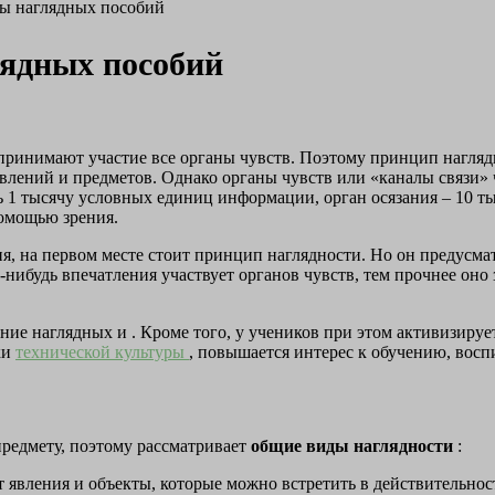
пы наглядных пособий
лядных пособий
принимают участие все органы чувств. Поэтому принцип нагляд
влений и предметов. Однако органы чувств или «каналы связи»
 1 тысячу условных единиц информации, орган осязания – 10 тыся
омощью зрения.
, на первом месте стоит принцип наглядности. Но он предусматр
нибудь впечатления участвует органов чувств, тем прочнее оно 
ие наглядных и . Кроме того, у учеников при этом активизирует
ки
технической культуры
, повышается интерес к обучению, восп
предмету, поэтому рассматривает
общие виды наглядности
:
т явления и объекты, которые можно встретить в действительнос