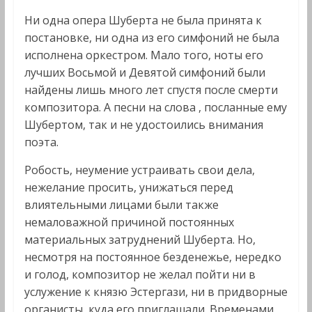
Ни одна опера Шуберта не была принята к
постановке, ни одна из его симфоний не была
исполнена оркестром. Мало того, ноты его
лучших Восьмой и Девятой симфоний были
найдены лишь много лет спустя после смерти
композитора. А песни на слова , посланные ему
Шубертом, так и не удостоились внимания
поэта.
Робость, неумение устраивать свои дела,
нежелание просить, унижаться перед
влиятельными лицами были также
немаловажной причиной постоянных
материальных затруднений Шуберта. Но,
несмотря на постоянное безденежье, нередко
и голод, композитор не желал пойти ни в
услужение к князю Эстергази, ни в придворные
органисты, куда его приглашали. Временами