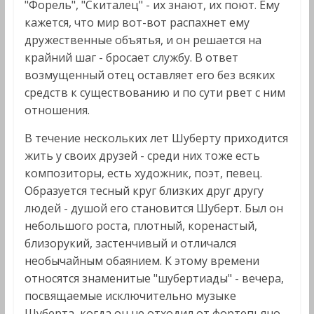
"Форель", "Скиталец" - их знают, их поют. Ему
кажется, что мир вот-вот распахнет ему
дружественные объятья, и он решается на
крайний шаг - бросает службу. В ответ
возмущенный отец оставляет его без всяких
средств к существованию и по сути рвет с ним
отношения.
В течение нескольких лет Шуберту приходится
жить у своих друзей - среди них тоже есть
композиторы, есть художник, поэт, певец.
Образуется тесный круг близких друг другу
людей - душой его становится Шуберт. Был он
небольшого роста, плотный, коренастый,
близорукий, застенчивый и отличался
необычайным обаянием. К этому времени
относятся знаменитые "шубертиады" - вечера,
посвящаемые исключительно музыке
Шуберта, когда он не отходил от фортепьяно,