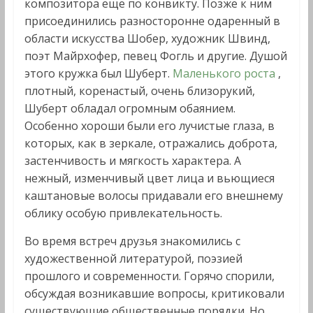
композитора еще по конвикту. Позже к ним
присоединились разносторонне одаренный в
области искусства Шобер, художник Швинд,
поэт Майрхофер, певец Фогль и другие. Душой
этого кружка был Шуберт.
Маленького роста
,
плотный, коренастый, очень близорукий,
Шуберт обладал огромным обаянием.
Особенно хороши были его лучистые глаза, в
которых, как в зеркале, отражались доброта,
застенчивость и мягкость характера. А
нежный, изменчивый цвет лица и вьющиеся
каштановые волосы придавали его внешнему
облику особую привлекательность.
Во время встреч друзья знакомились с
художественной литературой, поэзией
прошлого и современности. Горячо спорили,
обсуждая возникавшие вопросы, критиковали
существующие общественные порядки. Но