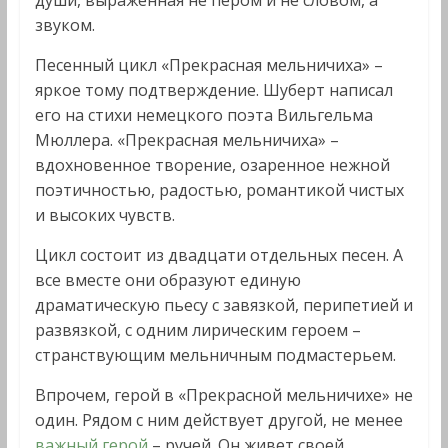
души, выраженная не пером и не словом, а
звуком.
Песенный цикл «Прекрасная мельничиха» –
яркое тому подтверждение. Шуберт написал
его на стихи немецкого поэта Вильгельма
Мюллера. «Прекрасная мельничиха» –
вдохновенное творение, озаренное нежной
поэтичностью, радостью, романтикой чистых
и высоких чувств.
Цикл состоит из двадцати отдельных песен. А
все вместе они образуют единую
драматическую пьесу с завязкой, перипетией и
развязкой, с одним лирическим героем –
странствующим мельничным подмастерьем.
Впрочем, герой в «Прекрасной мельничихе» не
один. Рядом с ним действует другой, не менее
важный герой
– ручей. Он живет своей