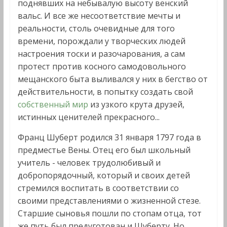
поднявших на небывалую высоту венский
вальс. И все же несоответствие мечты и
реальности, столь очевидные для того
времени, порождали у творческих людей
настроения тоски и разочарования, а сам
протест против косного самодовольного
мещанского быта выливался у них в бегство от
действительности, в попытку создать свой
собственный мир
из узкого крута друзей,
истинных ценителей прекрасного...
Франц Шуберт родился 31 января 1797 года в
предместье Вены. Отец его был школьный
учитель - человек трудолюбивый и
добропорядочный, который и своих детей
стремился воспитать в соответствии со
своими представлениями о жизненной стезе.
Старшие сыновья пошли по стопам отца, тот
же путь был предуготован и Шуберту. Но