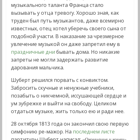
музыкального таланта Франца стало
вызывать у отца тревогу. Хорошо зная, как
труден был путь музыкантов, даже всемирно
известных, отец хотел уберечь своего сына от
подобной участи. В наказание за чрезмерное
увлечение музыкой он даже запретил ему в
праздничные дни
бывать дома. Но никакие
запреты не могли задержать развитие
дарования мальчика.
Шуберт решился порвать с конвиктом.
Забросить скучные и ненужные учебники,
позабыть о никчемной, иссушающей сердце и
ум зубрежке и выйти на свободу. Целиком
отдаться музыке, жить только ею и ради нее.
28 октября 1813 года он закончил свою первую
симфонию ре-мажор. На
последнем листе
партитуры Шуберт написал:
.
«Окончание и конец»