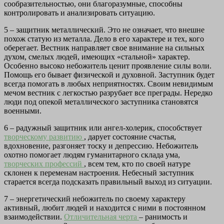
сообразительностью, они благоразумные, способны
контролировать и анализировать ситуацию.
5 – защитник металлический. Это не означает, что внешне
похож статую из металла. Дело в его характере и тех, кого
оберегает. Вестник направляет свое внимание на сильных
духом, смелых людей, имеющих «стальной» характер.
Особенно высоко небожитель ценит проявление силы воли.
Помощь его бывает физической и духовной. Заступник будет
всегда помогать в любых неприятностях. Своим невидимым
мечом вестник с легкостью разрубает все преграды. Нередко
люди под опекой металлического заступника становятся
военными.
6 – радужный защитник или ангел-холерик, способствует
творческому развитию
, дарует состояние счастья,
вдохновение, разгоняет тоску и депрессию. Небожитель
охотно помогает людям гуманитарного склада ума,
творческих профессий
, всем тем, кто по своей натуре
склонен к переменам настроения. Небесный заступник
старается всегда подсказать правильный выход из ситуации.
7 – энергетический небожитель по своему характеру
активный, любит людей и находится с ними в постоянном
взаимодействии.
Отличительная черта
– ранимость и