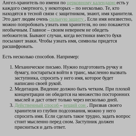
Ангел-хранитель по имени по
церковному календарю
есть у
каждого смертного, у некоторых – по несколько. Те, кто
находятся в тесной связи с защитником, знают, имя хранителя.
Это дает людям очень
сильную защиту
. Если имя неизвестно,
можно попробовать узнать имя хранителя, но оно покажется
необычным. Главное – своим неверием не обидеть
небожителя. Бывают случаи, когда вестники вместо букв
посылают знаки. Чтобы узнать имя, символы придется
расшифровать.
Есть несколько способов. Например:
Механическое письмо. Нужно подготовить ручку и
бумагу, постараться войти в транс, мысленно вызвать
заступника, спросить у него имя, которое будет
написано своей рукой.
Медитация. Видение должно быть четким. При плохой
концентрации он обидится на множество посторонних
мыслей и даст ответ только через несколько дней.
Действенный способ
–
вещий сон
. Призвав своего
хранителя из глубин подсознания, можно у него
спросить имя. Если сделать такое трудно, задать вопрос
стоит мысленно перед сном. Заступник должен
присниться и дать ответ.