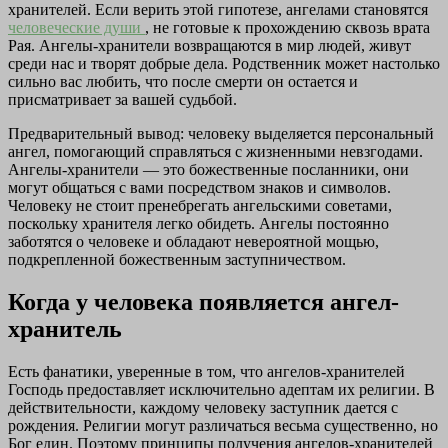
хранителей. Если верить этой гипотезе, ангелами становятся
человеческие души
, не готовые к прохождению сквозь врата
Рая. Ангелы-хранители возвращаются в мир людей, живут
среди нас и творят добрые дела. Родственник может настолько
сильно вас любить, что после смерти он остается и
присматривает за вашей судьбой.
Предварительный вывод: человеку выделяется персональный
ангел, помогающий справляться с жизненными невзгодами.
Ангелы-хранители — это божественные посланники, они
могут общаться с вами посредством знаков и символов.
Человеку не стоит пренебрегать ангельскими советами,
поскольку хранителя легко обидеть. Ангелы постоянно
заботятся о человеке и обладают невероятной мощью,
подкрепленной божественным заступничеством.
Когда у человека появляется ангел-
хранитель
Есть фанатики, уверенные в том, что ангелов-хранителей
Господь предоставляет исключительно адептам их религии. В
действительности, каждому человеку заступник дается с
рождения. Религии могут различаться весьма существенно, но
Бог един. Поэтому принципы получения ангелов-хранителей