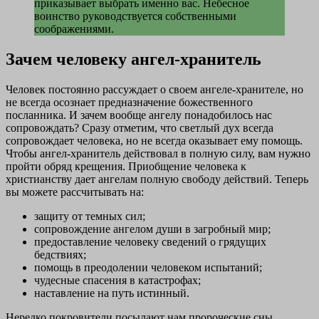
приказывает выбрать именно вас. Небесное
воинство руководствуется собственными
соображениями.
Зачем человеку ангел-хранитель
Человек постоянно рассуждает о своем ангеле-хранителе, но
не всегда осознает предназначение божественного
посланника. И зачем вообще ангелу понадобилось нас
сопровождать? Сразу отметим, что светлый дух всегда
сопровождает человека, но не всегда оказывает ему помощь.
Чтобы ангел-хранитель действовал в полную силу, вам нужно
пройти обряд крещения. Приобщение человека к
христианству дает ангелам полную свободу действий. Теперь
вы можете рассчитывать на:
защиту от темных сил;
сопровождение ангелом души в загробный мир;
предоставление человеку сведений о грядущих
бедствиях;
помощь в преодолении человеком испытаний;
чудесные спасения в катастрофах;
наставление на путь истинный.
Нередко покровители посылают нам пророческие сны,