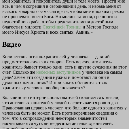
мой хранитель и покровитель души и тела моего! Прости мне
все, в чем я согрешил в сегодняшний день, и избавь меня от
всякого коварного замысла врага, чтобы мне никаким грехом
не прогневать моего Бога. Но молись за меня, грешного и
недостойного раба, чтобы представить меня достойным
благости и милости
Святейшей Троицы
и Матери Господа
моего Иисуса Христа и всех святых. Аминь.»
Видео
Количество ангелов-хранителей у человека — давний
предмет теологических споров. Есть версия, что ангел-
хранитель бывает только один, есть и другие суждения на этот
счет. Сколько же
небесных заступников
у человека на самом
деле? Зачем эти создания нужны и помогают ли они в
духовных начинаниях? И при каких обстоятельствах
хранитель у человека вообще появляется?
Большинство интернет-пользователей склоняется к мысли,
что ангелов-хранителей у людей насчитывается ровно два.
Православная церковь уверяет, что больше одного хранителя у
человека быть не может. Есть противоречивые сведения о
том, что в сопровождении некоторых знаменитостей
насчитываются чуть ли не десятки ангелов-хранителей.
Попробуем найти истину совместными усилиями.