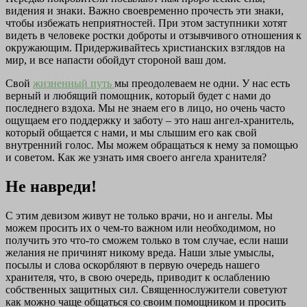
видения и знаки. Важно своевременно прочесть эти знаки,
чтобы избежать неприятностей. При этом заступники хотят
видеть в человеке ростки доброты и отзывчивого отношения к
окружающим. Придерживайтесь христианских взглядов на
мир, и все напасти обойдут стороной ваш дом.
Свой
жизненный путь
мы преодолеваем не одни. У нас есть
верный и любящий помощник, который будет с нами до
последнего вздоха. Мы не знаем его в лицо, но очень часто
ощущаем его поддержку и заботу – это наш ангел-хранитель,
который общается с нами, и мы слышим его как свой
внутренний голос. Мы можем обращаться к нему за помощью
и советом. Как же узнать имя своего ангела хранителя?
Не навреди!
С этим девизом живут не только врачи, но и ангелы. Мы
можем просить их о чем-то важном или необходимом, но
получить это что-то сможем только в том случае, если наши
желания не причинят никому вреда. Наши злые умыслы,
посылы и слова оскорбляют в первую очередь нашего
хранителя, что, в свою очередь, приводит к ослаблению
собственных защитных сил. Священнослужители советуют
как можно чаще общаться со своим помощником и просить