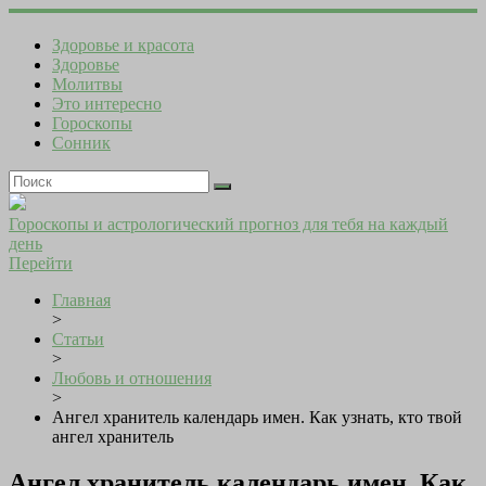
Здоровье и красота
Здоровье
Молитвы
Это интересно
Гороскопы
Сонник
Гороскопы и астрологический прогноз для тебя на каждый
день
Перейти
Главная
>
Статьи
>
Любовь и отношения
>
Ангел хранитель календарь имен. Как узнать, кто твой
ангел хранитель
Ангел хранитель календарь имен. Как