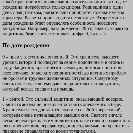
какой нрав или имя православного ангела-хранителя по дате
рождения, потребуются только цифры. Родившийся в один
день с защитником, обязательно приобретет похожие черты
характера. Расчеты производятся несложные. Второе число
даты рождения будет определять особенность небесного
заступника. Например, дата рождения 29-го, значит, характер
защитника будет соответствовать цифре 9, 3-го – 3.
По дате рождения
0 – нрав у заступника огненный. Это хранитель высшего
уровня, который последует за своим подопечным в огонь и
воду. Защитник практически всемогущ, помогает почти во
всех случаях, от мелких неприятностей до крупных проблем,
не бросает в трудных жизненных ситуациях. Смертному
очень повезло, если ему дает покровительство заступник,
который всегда спешит на помощь.
1 – святой. Это сильный защитник, оказывающий доверие.
Святость ангела не позволяет оставить опекаемого в беде.
Хранители часто достаются людям со слабой энергетикой,
которым очень нужна защита высших сил. Святого ангела
легко перехитрить. Этим пользуются злые силы и создают для
него препятствия, нередко труднопреодолимые, но хранитель
прекрасно справляется со всеми трудностями.