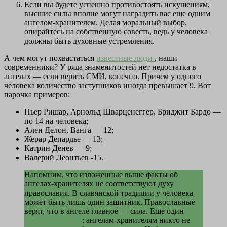
Если вы будете успешно противостоять искушениям,
высшие силы вполне могут наградить вас еще одним
ангелом-хранителем. Делая моральный выбор,
опирайтесь на собственную совесть, ведь у человека
должны быть духовные устремления.
А чем могут похвастаться
известные люди
, наши
современники? У ряда знаменитостей нет недостатка в
ангелах — если верить СМИ, конечно. Причем у одного
человека количество заступников иногда превышает 9. Вот
парочка примеров:
Пьер Ришар, Арнольд Шварценеггер, Бриджит Бардо —
по 14 на человека;
Ален Делон, Ванга — 12;
Жерар Депардье — 13;
Катрин Денев — 9;
Валерий Леонтьев -15.
Напомним, что изложенные выше факты об
ангелах-хранителях не соответствуют духу
православия. В славянской традиции у человека
может быть лишь один защитник. Православные
верят, что в ангеле главное — сила. Еще один
важный момент
: ангелам-хранителям никто не