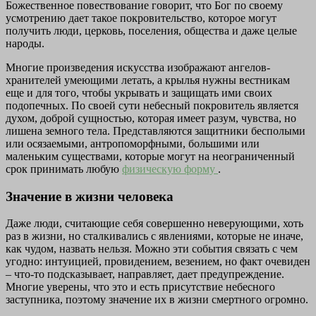
Божественное повествование говорит, что Бог по своему
усмотрению дает такое покровительство, которое могут
получить люди, церковь, поселения, общества и даже целые
народы.
Многие произведения искусства изображают ангелов-
хранителей умеющими летать, а крылья нужны вестникам
еще и для того, чтобы укрывать и защищать ими своих
подопечных. По своей сути небесный покровитель является
духом, доброй сущностью, которая имеет разум, чувства, но
лишена земного тела. Представляются защитники бесполыми
или осязаемыми, антропоморфными, большими или
маленьким существами, которые могут на неограниченный
срок принимать любую
физическую форму
.
Значение в жизни человека
Даже люди, считающие себя совершенно неверующими, хоть
раз в жизни, но сталкивались с явлениями, которые не иначе,
как чудом, назвать нельзя. Можно эти события связать с чем
угодно: интуицией, провидением, везением, но факт очевиден
– что-то подсказывает, направляет, дает предупреждение.
Многие уверены, что это и есть присутствие небесного
заступника, поэтому значение их в жизни смертного огромно.