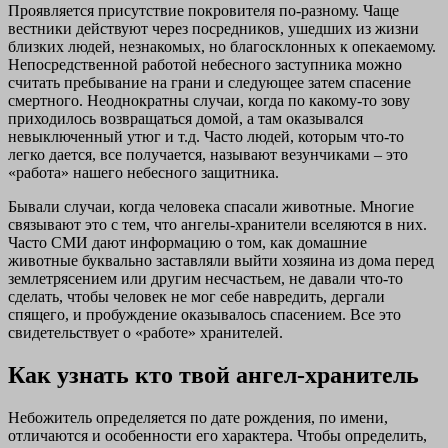
Проявляется присутствие покровителя по-разному. Чаще
вестники действуют через посредников, ушедших из жизни
близких людей, незнакомых, но благосклонных к опекаемому.
Непосредственной работой небесного заступника можно
считать пребывание на грани и следующее затем спасение
смертного. Неоднократны случаи, когда по какому-то зову
приходилось возвращаться домой, а там оказывался
невыключенный утюг и т.д. Часто людей, которым что-то
легко дается, все получается, называют везунчиками – это
«работа» нашего небесного защитника.
Бывали случаи, когда человека спасали животные. Многие
связывают это с тем, что ангелы-хранители вселяются в них.
Часто СМИ дают информацию о том, как домашние
животные буквально заставляли выйти хозяина из дома перед
землетрясением или другим несчастьем, не давали что-то
сделать, чтобы человек не мог себе навредить, дергали
спящего, и пробуждение оказывалось спасением. Все это
свидетельствует о «работе» хранителей.
Как узнать кто твой ангел-хранитель
Небожитель определяется по дате рождения, по имени,
отличаются и особенности его характера. Чтобы определить,