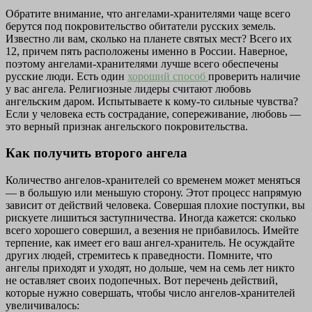
Обратите внимание, что ангелами-хранителями чаще всего
берутся под покровительство обитатели русских земель.
Известно ли вам, сколько на планете святых мест? Всего их
12, причем пять расположены именно в России. Наверное,
поэтому ангелами-хранителями лучше всего обеспечены
русские люди. Есть один
хороший способ
проверить наличие
у вас ангела. Религиозные лидеры считают любовь
ангельским даром. Испытываете к кому-то сильные чувства?
Если у человека есть сострадание, сопереживание, любовь —
это верный признак ангельского покровительства.
Как получить второго ангела
Количество ангелов-хранителей со временем может меняться
— в большую или меньшую сторону. Этот процесс напрямую
зависит от действий человека. Совершая плохие поступки, вы
рискуете лишиться заступничества. Иногда кажется: сколько
всего хорошего совершил, а везения не прибавилось. Имейте
терпение, как имеет его ваш ангел-хранитель. Не осуждайте
других людей, стремитесь к праведности. Помните, что
ангелы приходят и уходят, но дольше, чем на семь лет никто
не оставляет своих подопечных. Вот перечень действий,
которые нужно совершать, чтобы число ангелов-хранителей
увеличивалось: