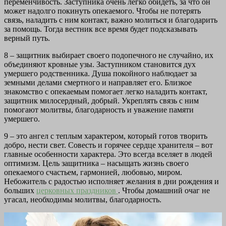
переменчивость. Заступника очень легко обидеть, за что он
может надолго покинуть опекаемого. Чтобы не потерять
связь, наладить с ним контакт, важно молиться и благодарить
за помощь. Тогда вестник все время будет подсказывать
верный путь.
8 – защитник выбирает своего подопечного не случайно, их
объединяют кровные узы. Заступником становится дух
умершего родственника. Душа покойного наблюдает за
земными делами смертного и направляет его. Близкое
знакомство с опекаемым помогает легко наладить контакт,
защитник милосердный, добрый. Укреплять связь с ним
помогают молитвы, благодарность и уважение памяти
умершего.
9 – это ангел с теплым характером, который готов творить
добро, нести свет. Совесть и горячее сердце хранителя – вот
главные особенности характера. Это всегда вселяет в людей
оптимизм. Цель защитника – насыщать жизнь своего
опекаемого счастьем, гармонией, любовью, миром.
Небожитель с радостью исполняет желания в дни рождения и
больших
церковных праздников
. Чтобы домашний очаг не
угасал, необходимы молитвы, благодарность.