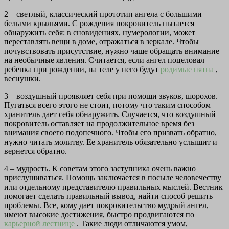
2 – светлый, классический прототип ангела с большими
белыми крыльями. С рождения покровитель пытается
обнаружить себя: в сновидениях, нумерологии, может
переставлять вещи в доме, отражаться в зеркале. Чтобы
почувствовать присутствие, нужно чаще обращать внимание
на необычные явления. Считается, если ангел поцеловал
ребенка при рождении, на теле у него будут
родимые пятна
,
веснушки.
3 – воздушный проявляет себя при помощи звуков, шорохов.
Пугаться всего этого не стоит, потому что таким способом
хранитель дает себя обнаружить. Случается, что воздушный
покровитель оставляет на продолжительное время без
внимания своего подопечного. Чтобы его призвать обратно,
нужно читать молитву. Ее хранитель обязательно услышит и
вернется обратно.
4 – мудрость. К советам этого заступника очень важно
прислушиваться. Помощь заключается в посыле человечеству
или отдельному представителю правильных мыслей. Вестник
помогает сделать правильный вывод, найти способ решить
проблемы. Все, кому дает покровительство мудрый ангел,
имеют высокие достижения, быстро продвигаются по
карьерной лестнице
. Такие люди отличаются умом,