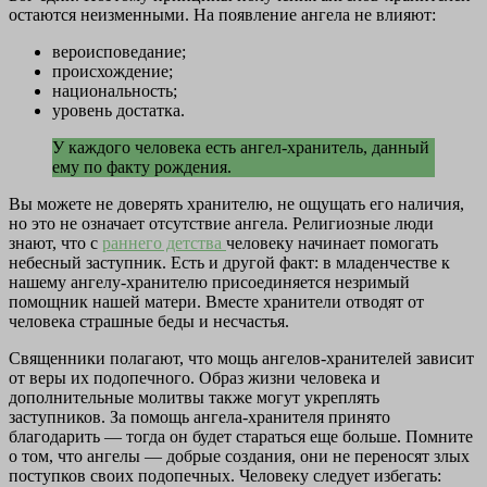
остаются неизменными. На появление ангела не влияют:
вероисповедание;
происхождение;
национальность;
уровень достатка.
У каждого человека есть ангел-хранитель, данный
ему по факту рождения.
Вы можете не доверять хранителю, не ощущать его наличия,
но это не означает отсутствие ангела. Религиозные люди
знают, что с
раннего детства
человеку начинает помогать
небесный заступник. Есть и другой факт: в младенчестве к
нашему ангелу-хранителю присоединяется незримый
помощник нашей матери. Вместе хранители отводят от
человека страшные беды и несчастья.
Священники полагают, что мощь ангелов-хранителей зависит
от веры их подопечного. Образ жизни человека и
дополнительные молитвы также могут укреплять
заступников. За помощь ангела-хранителя принято
благодарить — тогда он будет стараться еще больше. Помните
о том, что ангелы — добрые создания, они не переносят злых
поступков своих подопечных. Человеку следует избегать: