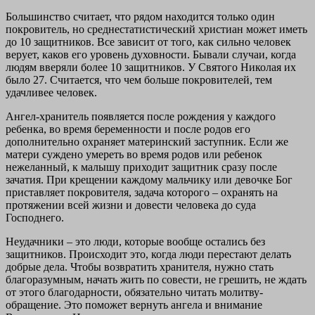
Большинство считает, что рядом находится только один
покровитель, но среднестатистический христиан может иметь
до 10 защитников. Все зависит от того, как сильно человек
верует, каков его уровень духовности. Бывали случаи, когда
людям вверяли более 10 защитников. У Святого Николая их
было 27. Считается, что чем больше покровителей, тем
удачливее человек.
Ангел-хранитель появляется после рождения у каждого
ребенка, во время беременности и после родов его
дополнительно охраняет материнский заступник. Если же
матери суждено умереть во время родов или ребенок
нежеланный, к малышу приходит защитник сразу после
зачатия. При крещении каждому мальчику или девочке Бог
приставляет покровителя, задача которого – охранять на
протяжении всей жизни и довести человека до суда
Господнего.
Неудачники – это люди, которые вообще остались без
защитников. Происходит это, когда люди перестают делать
добрые дела. Чтобы возвратить хранителя, нужно стать
благоразумным, начать жить по совести, не грешить, не ждать
от этого благодарности, обязательно читать молитву-
обращение. Это поможет вернуть ангела и внимание