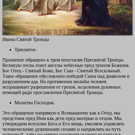
Икона Святой Троицы
Трисвятое.
Прошение обращено к трем ипостасям Пресвятой Троицы.
Великую песнь поют ангелы небесные пред троном Божиим.
Бог Отец - Святый Боже, Бог Сын - Святый Всесильный.
Такое обращение обусловлено победой Сына над диаволом и
разрушением ада. На протяжении мольбы человек
испрашивает разрешения от грехов, исцеления духовных
немощей ради прославления Пресвятой Троицы.
Молитва Господня.
Это обращение напрямую к Всевышнему как к Отцу, мы
предстоим пред Ним как дети пред матерью и отцом. Мы
утверждаем всесилие Бога и Его мощь, умоляем управлять
человеческими душевными силами и направлять на путь
истинный, дабы по смерти удостоиться чести оказаться в