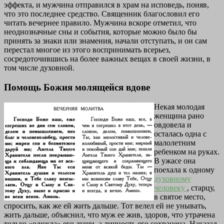
эффекта, и мужчина отправился в храм на исповедь, поняв,
что это последнее средство. Священник благословил его
читать вечернее правило. Мужчина вскоре отметил, что
неоднозначные сны и события, которые можно было бы
принять за знаки или знамения, начали отступать, и он сам
перестал многое из этого воспринимать всерьез,
сосредоточившись на более важных вещах в своей жизни, в
том числе духовной.
Помощь Божия молящейся вдове
Некая молодая
женщина рано
овдовела и
осталась одна с
малолетним
ребенком на руках.
В ужасе она
поехала к одному
духовному
человеку
, старцу,
в святое место,
спросить, как же ей жить дальше. Тот велел ей не унывать,
жить дальше, объяснил, что муж ее жив, здоров, что утрачена
только «одежда» его души, а личность его сохранена. Наказал