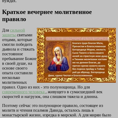
нуждах.
Краткое вечернее молитвенное
правило
Для
сильной
защиты
святыми
отцами, которые
смогли победить
дьявола и стяжать
постоянное
пребывание Божие
в своей душе, на
основе своего
опыта составили
несколько
молитвенных
правил. Одно из них - это полунощница. Но для
современного человека
, живущего в сумасшедший век
скоростей и нагрузок, она слишком тяжела и длинна.
Поэтому сейчас это полунощное правило, состоящее из
молитв и чтения псалмов Давида, осталось лишь в
монастырской жизни, изредка в мирской. А для мирян было