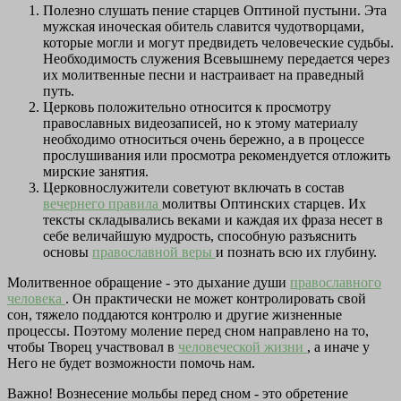
Полезно слушать пение старцев Оптиной пустыни. Эта
мужская иноческая обитель славится чудотворцами,
которые могли и могут предвидеть человеческие судьбы.
Необходимость служения Всевышнему передается через
их молитвенные песни и настраивает на праведный
путь.
Церковь положительно относится к просмотру
православных видеозаписей, но к этому материалу
необходимо относиться очень бережно, а в процессе
прослушивания или просмотра рекомендуется отложить
мирские занятия.
Церковнослужители советуют включать в состав
вечернего правила
молитвы Оптинских старцев. Их
тексты складывались веками и каждая их фраза несет в
себе величайшую мудрость, способную разъяснить
основы
православной веры
и познать всю их глубину.
Молитвенное обращение - это дыхание души
православного
человека
. Он практически не может контролировать свой
сон, тяжело поддаются контролю и другие жизненные
процессы. Поэтому моление перед сном направлено на то,
чтобы Творец участвовал в
человеческой жизни
, а иначе у
Него не будет возможности помочь нам.
Важно! Вознесение мольбы перед сном - это обретение