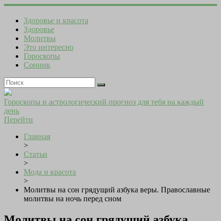
Здоровье и красота
Здоровье
Молитвы
Это интересно
Гороскопы
Сонник
Гороскопы и астрологический прогноз для тебя на каждый
день
Перейти
Главная
>
Статьи
>
Мода и красота
>
Молитвы на сон грядущий азбука веры. Православные
молитвы на ночь перед сном
Молитвы на сон грядущий азбука