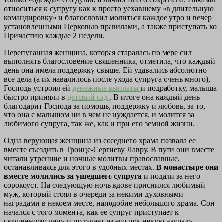
относиться к супругу как к просто уехавшему «в длительную
командировку» и благословил молиться каждое утро и вечер
установленными Церковью правилами, а также приступать ко
Причастию каждые 2 недели.
Перепуганная женщина, которая старалась по мере сил
выполнять благословение священника, отметила, что каждый
день она имела поддержку свыше. Ей удавались абсолютно
все дела (а их навалилось после ухода супруга очень много),
Господь устроил ей
денежные выплаты
и подработку, малыша
быстро приняли в
детский сад
. В итоге она каждый день
благодарит Господа за помощь, поддержку и любовь, за то,
что она с малышом ни в чем не нуждается, и молится за
любимого супруга, так же, как и при его земной жизни.
Одна верующая женщина из соседнего храма позвала ее
вместе съездить в Троице-Сергиеву Лавру. В пути они вместе
читали утренние и ночные молитвы православные,
останавливаясь для этого в удобных местах.
В монастыре они
вместе молились за ушедшего супруга
и подали за него
сорокоуст. На следующую ночь вдове приснился любимый
муж, который стоял в очереди за некими духовными
наградами в некоем месте, наподобие небольшого храма. Сон
начался с того момента, как ее супруг приступает к
священному лицу и получает из его рук некую награду.