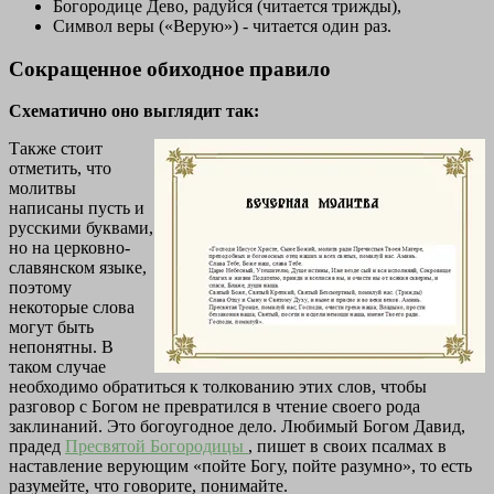
Богородице Дево, радуйся (читается трижды),
Символ веры («Верую») - читается один раз.
Сокращенное обиходное правило
Схематично оно выглядит так:
Также стоит
отметить, что
молитвы
написаны пусть и
русскими буквами,
но на церковно-
славянском языке,
поэтому
некоторые слова
могут быть
непонятны. В
таком случае
необходимо обратиться к толкованию этих слов, чтобы
разговор с Богом не превратился в чтение своего рода
заклинаний. Это богоугодное дело. Любимый Богом Давид,
прадед
Пресвятой Богородицы
, пишет в своих псалмах в
наставление верующим «пойте Богу, пойте разумно», то есть
разумейте, что говорите, понимайте.