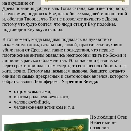
на вкушение от
Древа познания добра и зла. Тогда сатана, как известно, войдя
в тело змия, подполз к Еве, как к более младшей и неопытной
и, оболгав Творца, что Тот не позволяет вкушать с Древа,
потому что будто боится, что люди станут Ему подобны,
подговорил Еву вкусить плод.
В тот момент, когда младшая поддалась на лукавство и
искаженную ложь, сатана нас, людей, практически духовно
убил: плод от Древа дал такие последствия, что первые
плотоносные ангелы оказались неспособны жить по-Божьи и
лишились райского блаженства. Убил нас он и физически -
через грех и пришла к нам смерть, то есть неспособность тела
жить вечно. Потому мы называем дьявола, бывшего когда-то
одним из самых прекрасных и светоносных ангелов, которого
собратья звали Люцифером -
Утренняя Звезда:
отцом всякой лжи,
врагом рода человеческого,
человекоубийцей,
человеконенавистником и т. д.
Но любящий Отец
Небесный не
позволил