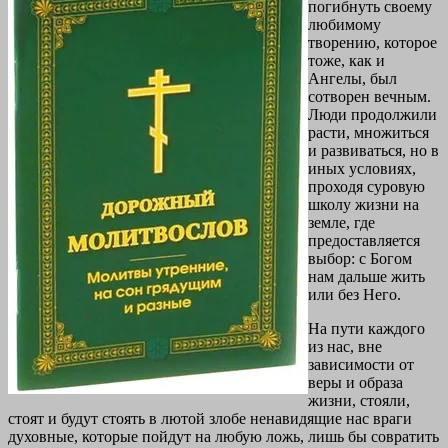
погибнуть своему
любимому
творению, которое
тоже, как и
Ангелы, был
сотворен вечным.
Люди продолжили
расти, множиться
и развиваться, но в
иных условиях,
проходя суровую
школу жизни на
земле, где
предоставляется
выбор: с Богом
нам дальше жить
или без Него.
На пути каждого
из нас, вне
зависимости от
веры и образа
жизни, стояли,
стоят и будут стоять в лютой злобе ненавидящие нас враги
духовные, которые пойдут на любую ложь, лишь бы совратить