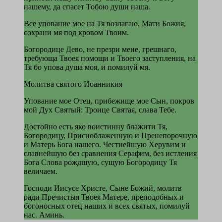
нашему, да спасет Тобою души наша.
Все упование мое на Тя возлагаю, Мати Божия,
сохрани мя под кровом Твоим.
Богородице Дево, не презри мене, грешнаго,
требующа Твоея помощи и Твоего заступления, на
Тя бо упова душа моя, и помилуй мя.
Молитва святого Иоанникия
Упование мое Отец, прибежище мое Сын, покров
мой Дух Святый: Троице Святая, слава Тебе.
Достойно есть яко воистинну блажити Тя,
Богородицу, Присноблаженную и Пренепорочную
и Матерь Бога нашего. Честнейшую Херувим и
славнейшую без сравнения Серафим, без истления
Бога Слова рождшую, сущую Богородицу Тя
величаем.
Господи Иисусе Христе, Сыне Божий, молитв
ради Пречистыя Твоея Матере, преподобных и
богоносных отец наших и всех святых, помилуй
нас. Аминь.