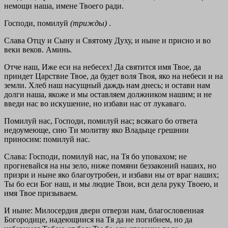
немощи наша, имене Твоего ради.
Господи, помилуй
(трижды)
.
Слава Отцу и Сыну и Святому Духу, и ныне и присно и во
веки веков. Аминь.
Отче наш, Иже еси на небесех! Да святится имя Твое, да
приидет Царствие Твое, да будет воля Твоя, яко на небеси и на
земли. Хлеб наш насущный даждь нам днесь; и остави нам
долги наша, якоже и мы оставляем должником нашим; и не
введи нас во искушение, но избави нас от лукаваго.
Помилуй нас, Господи, помилуй нас; всякаго бо ответа
недоумеюще, сию Ти молитву яко Владыце грешнии
приносим: помилуй нас.
Слава: Господи, помилуй нас, на Тя бо уповахом; не
прогневайся на ны зело, ниже помяни беззаконий наших, но
призри и ныне яко благоутробен, и избави ны от враг наших;
Ты бо еси Бог наш, и мы людие Твои, вси дела руку Твоею, и
имя Твое призываем.
И ныне: Милосердия двери отверзи нам, благословенная
Богородице, надеющиися на Тя да не погибнем, но да