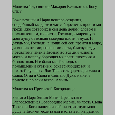
Молитва 1-я, святого Макария Великого, к Богу
Отцу
Боже вечный и Царю всякаго создания,
сподобивый мя даже в час сей доспети, прости ми
грехи, яже сотворих в сей день делом, словом и
помышлением, и очисти, Господи, смиренную
мою душу от всякия скверны плоти и духа. И
даждь ми, Господи, в нощи сей сон прейти в мире,
да востав от смиреннаго ми ложа, благоугожду
пресвятому имени Твоему, во вся дни живота
моего, и поперу борющия мя враги плотския и
безплотныя. И избави мя, Господи, от
помышлений суетных, оскверняющих мя, и
похотей лукавых. Яко Твое есть царство, и сила и
слава, Отца и Сына и Святаго Духа, ныне и
присно и во веки веков. Аминь.
Молитва ко Пресвятой Богородице
Благаго Царя благая Мати, Пречистая и
Благословенная Богородице Марие, милость Сына
Твоего и Бога нашего излей на страстную мою
душу и Твоими молитвами настави мя на деяния