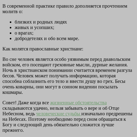
В современной практике правило дополняется прочтением
молитв о:
близких и родных людях
живых и усопших;
о врагах;
добродетелях и обо всем мире.
Как молятся православные христиане:
Во сне человек является особо уязвимым перед диавольским
войском, его посещают греховные мысли, дурные желания.
Ночь в христианском понимании считается временем разгула
бесов. Человек может получать информацию, которая
способна соблазнить его тело и ввести душу во грех. Бесы
очень коварны, они могут в сонном видении посылать
кошмары.
Совет! Даже когда все
жизненные обстоятельства
складываются удачно, нельзя забывать о вере и об Отце
Небесном, ведь
человеческие судьбы
изначально предрешены
на Небесах. Поэтому необходимо перед сном обращаться к
Богу и следующий день обязательно сложится лучше
прежнего.