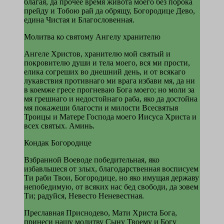
благая, да прочее время живота моего без порока
прейду и Тобою рай да обрящу, Богородице Дево,
едина Чистая и Благословенная.
Молитва ко святому Ангелу хранителю
Ангеле Христов, хранителю мой святый и
покровителю души и тела моего, вся ми прости,
елика согреших во днешний день, и от всякаго
лукавствия противнаго ми врага избави мя, да ни
в коемже гресе прогневаю Бога моего; но моли за
мя грешнаго и недостойнаго раба, яко да достойна
мя покажеши благости и милости Всесвятыя
Троицы и Матере Господа моего Иисуса Христа и
всех святых. Аминь.
Кондак Богородице
Взбранной Воеводе победительная, яко
избавльшеся от злых, благодарственная восписуем
Ти раби Твои, Богородице, но яко имущая державу
непобедимую, от всяких нас бед свободи, да зовем
Ти; радуйся, Невесто Неневестная.
Преславная Приснодево, Мати Христа Бога,
принеси нашу молитву Сыну Твоему и Богу