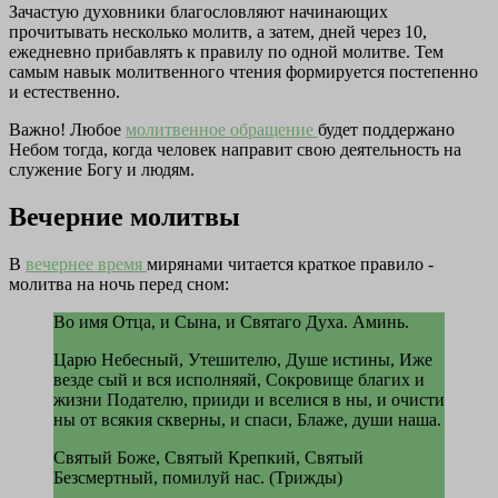
Зачастую духовники благословляют начинающих
прочитывать несколько молитв, а затем, дней через 10,
ежедневно прибавлять к правилу по одной молитве. Тем
самым навык молитвенного чтения формируется постепенно
и естественно.
Важно! Любое
молитвенное обращение
будет поддержано
Небом тогда, когда человек направит свою деятельность на
служение Богу и людям.
Вечерние молитвы
В
вечернее время
мирянами читается краткое правило -
молитва на ночь перед сном:
Во имя Отца, и Сына, и Святаго Духа. Аминь.
Царю Небесный, Утешителю, Душе истины, Иже
везде сый и вся исполняяй, Сокровище благих и
жизни Подателю, прииди и вселися в ны, и очисти
ны от всякия скверны, и спаси, Блаже, души наша.
Святый Боже, Святый Крепкий, Святый
Безсмертный, помилуй нас. (Трижды)