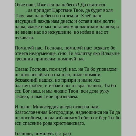
Отче наш, Иже еси на небесех! Да святится
имя
Твое
, да приидет Царствие Твое, да будет воля
Твоя, яко на небеси и на земли. Хлеб наш
насущный даждь нам днесь; и остави нам долги
наша, якоже и мы оставляем должником нашим; и
не введи нас во искушение, но избави нас от
лукаваго.
Помилуй нас, Господи, помилуй нас; всякаго бо
ответа недоумеюще, сию Ти молитву яко Владыце
грешнии приносим: помилуй нас.
Слава: Господи, помилуй нас, на Тя бо уповахом;
не прогневайся на ны зело, ниже помяни
беззаконий наших, но призри и ныне яко
благоутробен, и избави ны от враг наших; Ты бо
еси Бог наш, и мы людие Твои, вси дела руку
Твоею, и имя Твое призываем.
И ныне: Милосердия двери отверзи нам,
благословенная Богородице, надеющиися на Тя да
не погибнем, но да избавимся Тобою от бед: Ты бо
еси спасение рода христианскаго.
Господи, помилуй. (12 раз)