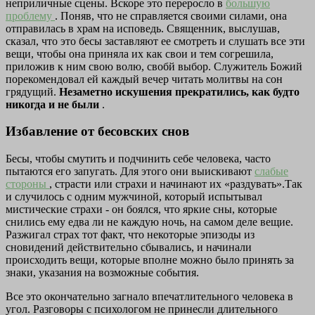
неприличные сцены. Вскоре это переросло в
большую
проблему
. Поняв, что не справляется своими силами, она
отправилась в храм на исповедь. Священник, выслушав,
сказал, что это бесы заставляют ее смотреть и слушать все эти
вещи, чтобы она приняла их как свои и тем согрешила,
приложив к ним свою волю, свобй выбор. Служитель Божий
порекомендовал ей каждый вечер читать молитвы на сон
грядущий.
Незаметно искушения прекратились, как будто
никогда и не были
.
Избавление от бесовских снов
Бесы, чтобы смутить и подчинить себе человека, часто
пытаются его запугать. Для этого они выискивают
слабые
стороны
, страсти или страхи и начинают их «раздувать».Так
и случилось с одним мужчиной, который испытывал
мистические страхи - он боялся, что яркие сны, которые
снились ему едва ли не каждую ночь, на самом деле вещие.
Разжигал страх тот факт, что некоторые эпизоды из
сновидений действительно сбывались, и начинали
происходить вещи, которые вполне можно было принять за
знаки, указания на возможные события.
Все это окончательно загнало впечатлительного человека в
угол. Разговоры с психологом не принесли длительного