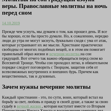
веры. Православные молитвы на ночь
перед сном
14.10.2019
Прежде чем уснуть, мы думаем о том, как прошел день. И все
бы хорошо, если бы просто думали. Но, к сожалению, нередко
люди до утра не могут заснуть, буквально сходя с ума от атак,
которые устраивают их же мысли. Христиане практически
свободны от многих подобных вещей, и в этом им помогает
правильный образ жизни и
вечерняя молитва
на сон
грядущий. Вот отчего так важно обращаться перед сном ко
Всесвятой Троице. Чтобы сон проходил легко, в обязательном
порядке следует поговорить с Творцом, защитив себя от
всевозможных внутренних и внешних бурь. Причем как
вещественных, так и духовных.
Зачем нужны вечерние молитвы
Каждый христианин - это, по сути, воин, который встал на
борьбу за свет, любовь и правду в своей душе, а также за свою
судьбу в
вечной жизни
, которая наступит вместе со Вторым
Пришествием Иисуса Христа и воскресением умерших тел.