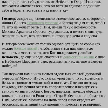
нас, подчинить себе, отвлечь от Небесного Отца. Известно,
что сатана «похвалялся», что он всех до единого подчинит
себе и будет властвовать над нами в аду.
Господь создал ад
, специально отведенное место, которое он
лишил Своего
активного участия
и благодати для того, чтобы
те, кто не желает быть с Ним, имели такую возможность.
Михаил Архангел сбросил туда дьявола, и вместе с ним туда
отправились те, кто перешел на сторону лжеца и гордеца.
И теперь бесы желают только одного: утащить за собой как
можно
больше людей
, чтобы издеваться над ними всю
вечность и мстить за то,
что Бог по-прежнему любит
человека
, да еще и ради спасения и
совместной жизни
с ним
в Небесном Царстве, в раю, распялся за нас, да еще и смерть
победил!
Так неужели нам никак нельзя отделаться от этой духовной
мерзости? Можно. Иисус сказал: «род сей», то есть демоны и
бесы, изгоняются «молитвой и постом». Именно поэтому
каждому, кто решил оказать сопротивление и вернуться к
вечной жизни и любви с Богом, надлежит почаще обращать
внимание на своего Родителя - Отца Небесного - и общаться с
Ним, молиться. Молитва на ночь перед сном оградит от
бесовских испытаний (искушений) и поможет в различных