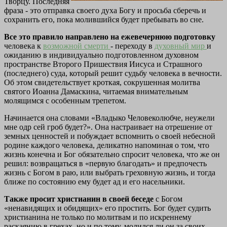
Творцу. Последняя
фраза - это отправка своего духа Богу и просьба сберечь и
сохранить его, пока молившийся будет пребывать во сне.
Все это правило направлено на ежевечернюю подготовку
человека к
возможной смерти
- переходу в
духовный мир
и
ожиданию в индивидуально подготовленном духовном
пространстве Второго Пришествия Иисуса и Страшного
(последнего) суда, который решит судьбу человека в вечности.
Об этом свидетельствует кроткая, сокрушенная молитва
святого Иоанна Дамаскина, читаемая внимательным
молящимся с особенным трепетом.
Начинается она словами «Владыко Человеколюбче, неужели
мне одр сей гроб будет?». Она настраивает на отрешение от
земных ценностей и побуждает вспомнить о своей небесной
родине каждого человека, деликатно напоминая о том, что
жизнь конечна и Бог обязательно спросит человека, что же он
решил: возвращаться в «первую благодать» и предпочесть
жизнь с Богом в раю, или выбрать греховную жизнь, и тогда
ближе по состоянию ему будет ад и его насельники.
Также просит христианин в своей беседе
с Богом
«ненавидящих и обидящих» его простить. Бог будет судить
христианина не только по молитвам и по искреннему
раскаянию в грехах, но и по тому, молился ли он за своих