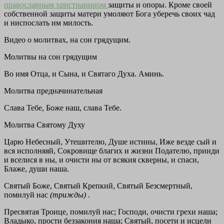
православным христианином
защиты и опоры. Кроме своей
собственной защиты матери умоляют Бога уберечь своих чад
и ниспослать им милость.
Видео о молитвах, на сон грядущим.
Молитвы на сон грядущим
Во имя Отца, и Сына, и Святаго Духа. Аминь.
Молитва предначинательная
Слава Тебе, Боже наш, слава Тебе.
Молитва Святому Духу
Царю Небесный, Утешителю, Душе истины, Иже везде сый и
вся исполняяй, Сокровище благих и жизни Подателю, прииди
и вселися в ны, и очисти ны от всякия скверны, и спаси,
Блаже, души наша.
Святый Боже, Святый Крепкий, Святый Безсмертный,
помилуй нас
(трижды)
.
Пресвятая Троице, помилуй нас; Господи, очисти грехи наша;
Владыко, прости беззакония наша; Святый, посети и исцели