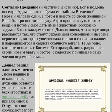
Согласно Преданию
(и частично Писанию), Бог в полдень
посещал Адама в раю и обучал его тайнам Вселенной.
Первый человек один, а потом и вместе со своей женщиной
Евой быстро постигал науку. Адам проник в суть многих
вещей и потому смог дать имена животным сообразно
задумке Бога о каждом из них. Дьявол понял, что вскоре люди
разовьются так, что станут серьезными соперниками на арене
первенства, которая существовала только в сознании падшего
и выродившегося в садиста обычного ангела. Те Ангелы,
которые остались с Богом и Его правдой, лишь радовались
своим новым брату и сестре, с радостью принимая новых
членов огромной семьи.
Дьявол решил
«ловить момент»
, пока падшие и
искалеченные
духи еще остаются
умнее и опытнее
бесхитростных и
чистых людей
, так
привязанных к
Отцу, что свято
соблюдают запрет