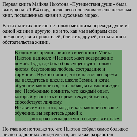
Первая книга Майкла Ньютона «Путешествия души» была
выпущена в 1994 году, после чего последовало еще несколько
книг, посвященных жизни в духовных мирах.
В этих книгах описан не только механизм перехода души из
одной жизни в другую, но и то, как мы выбираем свое
рождение, своих родителей, близких, друзей, испытания и
обстоятельства жизни.
В одном из предисловий к своей книге Майкл
Ньютон написал: «Нас всех ждет возвращение
домой. Туда, где бок о бок существуют только
чистая, безусловная любовь, сострадание и
гармония. Нужно понять, что в настоящее время
вы находитесь в школе, школе Земли, и когда
обучение закончится, эта любящая гармония ждет
вас. Необходимо помнить, что каждый опыт,
который у вас есть во время текущей жизни,
способствует личному,
духовному росту
.
Независимо от того, когда и как закончится ваше
обучение, вы вернетесь домой к
безусловной
любви
, которая всегда доступна и ждет всех нас».
Но главное не только то, что Ньютон собрал самое большое
число подробных свидетельств, он также разработал