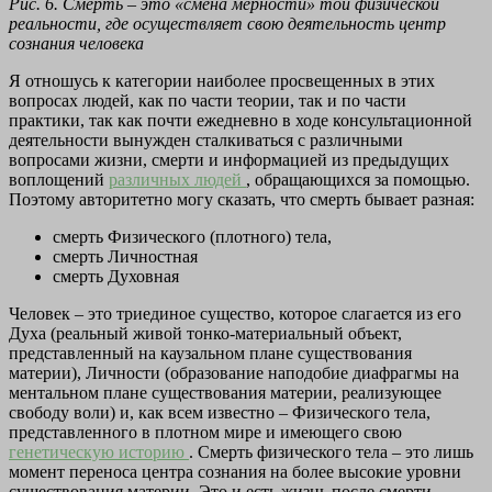
Рис. 6. Смерть – это «смена мерности» той физической
реальности, где осуществляет свою деятельность центр
сознания человека
Я отношусь к категории наиболее просвещенных в этих
вопросах людей, как по части теории, так и по части
практики, так как почти ежедневно в ходе консультационной
деятельности вынужден сталкиваться с различными
вопросами жизни, смерти и информацией из предыдущих
воплощений
различных людей
, обращающихся за помощью.
Поэтому авторитетно могу сказать, что смерть бывает разная:
смерть Физического (плотного) тела,
смерть Личностная
смерть Духовная
Человек – это триединое существо, которое слагается из его
Духа (реальный живой тонко-материальный объект,
представленный на каузальном плане существования
материи), Личности (образование наподобие диафрагмы на
ментальном плане существования материи, реализующее
свободу воли) и, как всем известно – Физического тела,
представленного в плотном мире и имеющего свою
генетическую историю
. Смерть физического тела – это лишь
момент переноса центра сознания на более высокие уровни
существования материи. Это и есть жизнь после смерти,