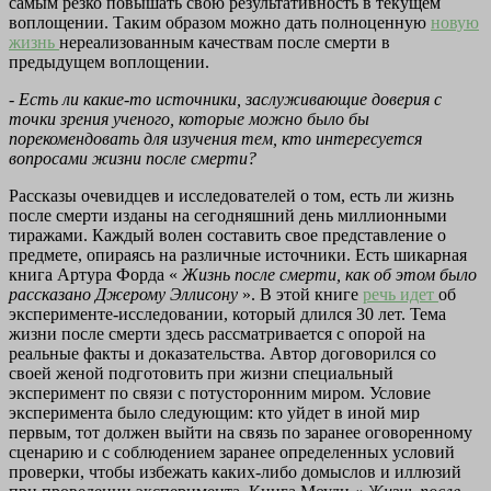
самым резко повышать свою результативность в текущем
воплощении. Таким образом можно дать полноценную
новую
жизнь
нереализованным качествам после смерти в
предыдущем воплощении.
- Есть ли какие-то источники, заслуживающие доверия с
точки зрения ученого, которые можно было бы
порекомендовать для изучения тем, кто интересуется
вопросами жизни после смерти?
Рассказы очевидцев и исследователей о том, есть ли жизнь
после смерти изданы на сегодняшний день миллионными
тиражами. Каждый волен составить свое представление о
предмете, опираясь на различные источники. Есть шикарная
книга Артура Форда «
Жизнь после смерти, как об этом было
рассказано Джерому Эллисону
». В этой книге
речь идет
об
эксперименте-исследовании, который длился 30 лет. Тема
жизни после смерти здесь рассматривается с опорой на
реальные факты и доказательства. Автор договорился со
своей женой подготовить при жизни специальный
эксперимент по связи с потусторонним миром. Условие
эксперимента было следующим: кто уйдет в иной мир
первым, тот должен выйти на связь по заранее оговоренному
сценарию и с соблюдением заранее определенных условий
проверки, чтобы избежать каких-либо домыслов и иллюзий