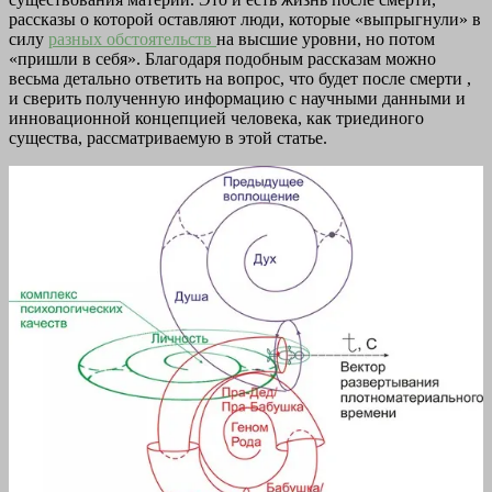
рассказы о которой оставляют люди, которые «выпрыгнули» в
силу
разных обстоятельств
на высшие уровни, но потом
«пришли в себя». Благодаря подобным рассказам можно
весьма детально ответить на вопрос, что будет после смерти ,
и сверить полученную информацию с научными данными и
инновационной концепцией человека, как триединого
существа, рассматриваемую в этой статье.