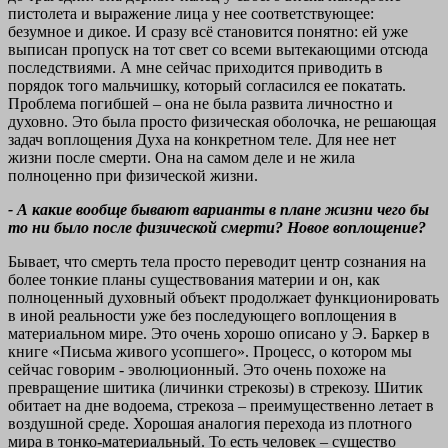
пистолета и выражение лица у нее соответствующее:
безумное и дикое. И сразу всё становится понятно: ей уже
выписан пропуск на тот свет со всеми вытекающими отсюда
последствиями. А мне сейчас приходится приводить в
порядок того мальчишку, который согласился ее покатать.
Проблема погибшей – она не была развита личностно и
духовно. Это была просто физическая оболочка, не решающая
задач воплощения Духа на конкретном теле. Для нее нет
жизни после смерти. Она на самом деле и не жила
полноценно при физической жизни.
- А какие вообще бывают варианты в плане жизни чего бы
то ни было после физической смерти? Новое воплощение?
Бывает, что смерть тела просто переводит центр сознания на
более тонкие планы существования материи и он, как
полноценный духовный объект продолжает функционировать
в иной реальности уже без последующего воплощения в
материальном мире. Это очень хорошо описано у Э. Баркер в
книге «Письма живого усопшего». Процесс, о котором мы
сейчас говорим - эволюционный. Это очень похоже на
превращение шитика (личинки стрекозы) в стрекозу. Шитик
обитает на дне водоема, стрекоза – преимущественно летает в
воздушной среде. Хорошая аналогия перехода из плотного
мира в тонко-материальный. То есть человек – существо