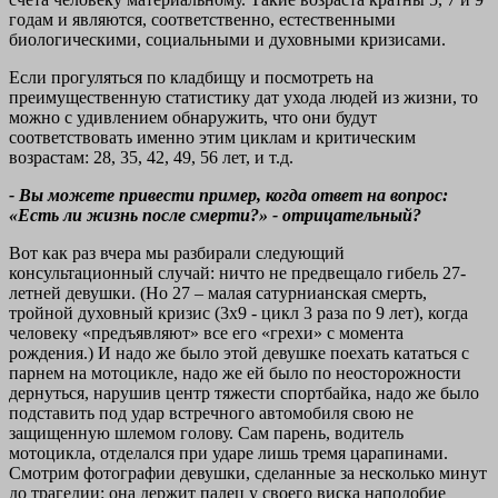
годам и являются, соответственно, естественными
биологическими, социальными и духовными кризисами.
Если прогуляться по кладбищу и посмотреть на
преимущественную статистику дат ухода людей из жизни, то
можно с удивлением обнаружить, что они будут
соответствовать именно этим циклам и критическим
возрастам: 28, 35, 42, 49, 56 лет, и т.д.
- Вы можете привести пример, когда ответ на вопрос:
«Есть ли жизнь после смерти?» - отрицательный?
Вот как раз вчера мы разбирали следующий
консультационный случай: ничто не предвещало гибель 27-
летней девушки. (Но 27 – малая сатурнианская смерть,
тройной духовный кризис (3x9 - цикл 3 раза по 9 лет), когда
человеку «предъявляют» все его «грехи» с момента
рождения.) И надо же было этой девушке поехать кататься с
парнем на мотоцикле, надо же ей было по неосторожности
дернуться, нарушив центр тяжести спортбайка, надо же было
подставить под удар встречного автомобиля свою не
защищенную шлемом голову. Сам парень, водитель
мотоцикла, отделался при ударе лишь тремя царапинами.
Смотрим фотографии девушки, сделанные за несколько минут
до трагедии: она держит палец у своего виска наподобие