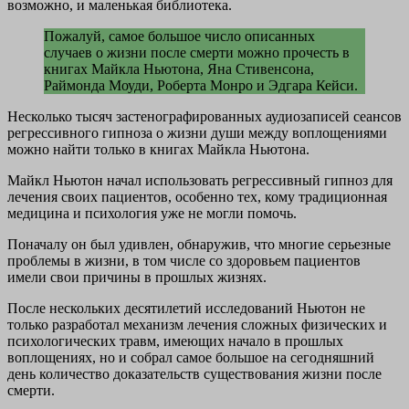
возможно, и маленькая библиотека.
Пожалуй, самое большое число описанных
случаев о жизни после смерти можно прочесть в
книгах Майкла Ньютона, Яна Стивенсона,
Раймонда Моуди, Роберта Монро и Эдгара Кейси.
Несколько тысяч застенографированных аудиозаписей сеансов
регрессивного гипноза о жизни души между воплощениями
можно найти только в книгах Майкла Ньютона.
Майкл Ньютон начал использовать регрессивный гипноз для
лечения своих пациентов, особенно тех, кому традиционная
медицина и психология уже не могли помочь.
Поначалу он был удивлен, обнаружив, что многие серьезные
проблемы в жизни, в том числе со здоровьем пациентов
имели свои причины в прошлых жизнях.
После нескольких десятилетий исследований Ньютон не
только разработал механизм лечения сложных физических и
психологических травм, имеющих начало в прошлых
воплощениях, но и собрал самое большое на сегодняшний
день количество доказательств существования жизни после
смерти.