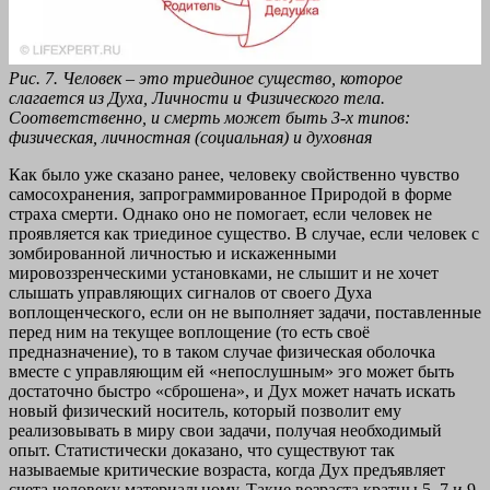
Рис. 7. Человек – это триединое существо, которое
слагается из Духа, Личности и Физического тела.
Соответственно, и смерть может быть 3-х типов:
физическая, личностная (социальная) и духовная
Как было уже сказано ранее, человеку свойственно чувство
самосохранения, запрограммированное Природой в форме
страха смерти. Однако оно не помогает, если человек не
проявляется как триединое существо. В случае, если человек с
зомбированной личностью и искаженными
мировоззренческими установками, не слышит и не хочет
слышать управляющих сигналов от своего Духа
воплощенческого, если он не выполняет задачи, поставленные
перед ним на текущее воплощение (то есть своё
предназначение), то в таком случае физическая оболочка
вместе с управляющим ей «непослушным» эго может быть
достаточно быстро «сброшена», и Дух может начать искать
новый физический носитель, который позволит ему
реализовывать в миру свои задачи, получая необходимый
опыт. Статистически доказано, что существуют так
называемые критические возраста, когда Дух предъявляет
счета человеку материальному. Такие возраста кратны 5, 7 и 9