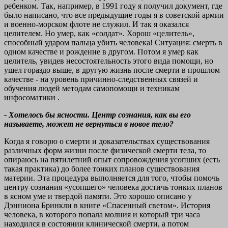
ребенком. Так, например, в 1991 году я получил документ, где
было написано, что все предыдущие годы я в советской армии
и военно-морском флоте не служил. И так я оказался
целителем. Но умер, как «солдат». Хорош «целитель»,
способный ударом пальца убить человека! Ситуация: смерть в
одном качестве и рождение в другом. Потом я умер как
целитель, увидев несостоятельность этого вида помощи, но
ушел гораздо выше, в другую жизнь после смерти в прошлом
качестве - на уровень причинно-следственных связей и
обучения людей методам самопомощи и техникам
инфосоматики .
- Хотелось бы ясности. Центр сознания, как вы его
называете, может не вернуться в новое тело?
Когда я говорю о смерти и доказательствах существования
различных форм жизни после физической смерти тела, то
опираюсь на пятилетний опыт сопровождения усопших (есть
такая практика) до более тонких планов существования
материи. Эта процедура выполняется для того, чтобы помочь
центру сознания «усопшего» человека достичь тонких планов
в ясном уме и твердой памяти. Это хорошо описано у
Дэнниона Бринкли в книге «Спасенный светом». История
человека, в которого попала молния и который три часа
находился в состоянии клинической смерти, а потом