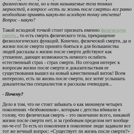
физического тела, но и так называемые тела тонких
мерностей, в вопросе «есть ли жизнь после смерти» все равно
необходимо принять какую-то исходную точку отсчета!
Вопрос - какую?
Такой исходной точкой стоит признать именно
физическую
смерть
, то есть смерть физического тела, прекращение
физиологических функций. Конечно, физической смерти, да и
жизни после смерти принято бояться и для большинства
людей рассказы о жизни после смерти действуют как
утешение, дающее возможность немного ослабить
естественный страх - страх смерти. Но сегодня интерес к
вопросам жизни после смерти и доказательствам ее
существования вышел на новый качественный виток! Всем
интересно, есть ли жизнь после смерти, все хотят услышать
доказательства специалистов и рассказы очевидцев...
- Почему?
Дело в том, что не стоит забывать о как минимум четырех
поколениях «безбожников», которым с детства вбивали в
голову, что физическая смерть – это окончание всего, никакой
жизни после смерти нет, и за гробовым пределом нет вообще
ни-че-го! То есть из поколения в поколение люди задавали все
тот же вечный вопрос: «Существует ли жизнь после смерти?»