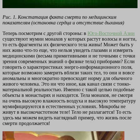
Рис. 1. Констатация факта смерти по медицинским
показателям (остановка сердца и отсутствие дыхания)
Теперь посмотрим с другой стороны: в
Юго-Восточной Азии
существуют мумии монахов у которых растут волосы и ногти,
то есть фрагменты их физического тела живы! Может быть у
них живо что-то еще, что нельзя увидеть глазами и измерить
медицинскими (весьма примитивными и не точными с точки
зрения современных знаний о физике тела) приборами? Если
говорить о характеристиках энерго-информационного поля,
которые возможно замерить вблизи таких тел, то они и вовсе
аномальны и многократно превосходят норму для обычного
живого человека. Это ни что иное, как канал связи с тонко-
материальной реальностью. Именно с такой целью подобные
объекты в монастырях и находится. Тела монахов, не смотря
на очень высокую влажность воздуха и высокую температуру
мумифицируются в естественных условиях. Микробы не
живут в высокочастотном теле! Тело не разлагается! То есть
здесь мы можем видеть наглядный пример, что жизнь после
смерти продолжается!