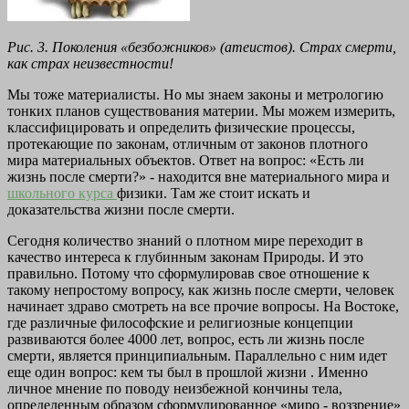
Рис. 3. Поколения «безбожников» (атеистов). Страх смерти,
как страх неизвестности!
Мы тоже материалисты. Но мы знаем законы и метрологию
тонких планов существования материи. Мы можем измерить,
классифицировать и определить физические процессы,
протекающие по законам, отличным от законов плотного
мира материальных объектов. Ответ на вопрос: «Есть ли
жизнь после смерти?» - находится вне материального мира и
школьного курса
физики. Там же стоит искать и
доказательства жизни после смерти.
Сегодня количество знаний о плотном мире переходит в
качество интереса к глубинным законам Природы. И это
правильно. Потому что сформулировав свое отношение к
такому непростому вопросу, как жизнь после смерти, человек
начинает здраво смотреть на все прочие вопросы. На Востоке,
где различные философские и религиозные концепции
развиваются более 4000 лет, вопрос, есть ли жизнь после
смерти, является принципиальным. Параллельно с ним идет
еще один вопрос: кем ты был в прошлой жизни . Именно
личное мнение по поводу неизбежной кончины тела,
определенным образом сформулированное «миро - воззрение»