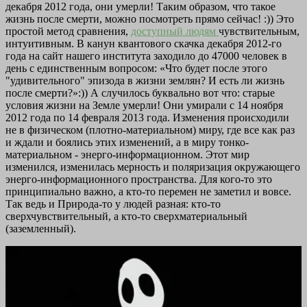
декабря 2012 года, они умерли! Таким образом, что такое
жизнь после смерти, можно посмотреть прямо сейчас! :)) Это
простой метод сравнения,
доступный людям
чувствительным,
интуитивным. В канун квантового скачка декабря 2012-го
года на сайт нашего института заходило до 47000 человек в
день с единственным вопросом: «Что будет после этого
"удивительного" эпизода в жизни землян? И есть ли жизнь
после смерти?»:)) А случилось буквально вот что: старые
условия жизни на Земле умерли! Они умирали с 14 ноября
2012 года по 14 февраля 2013 года. Изменения происходили
не в физическом (плотно-материальном) миру, где все как раз
и ждали и боялись этих изменений, а в миру тонко-
материальном - энерго-информационном. Этот мир
изменился, изменилась мерность и поляризация окружающего
энерго-информационного пространства. Для кого-то это
принципиально важно, а кто-то перемен не заметил и вовсе.
Так ведь и Природа-то у людей разная: кто-то
сверхчувствительный, а кто-то сверхматериальный
(заземленный).