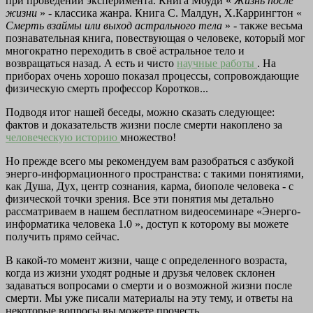
при проведении эксперимента. Книга Моуди «
Жизнь после
жизни
» - классика жанра. Книга С. Малдун, Х.Каррингтон «
Смерть взаймы или выход астрального тела
» - также весьма
познавательная книга, повествующая о человеке, который мог
многократно переходить в своё астральное тело и
возвращаться назад. А есть и чисто
научные работы
. На
приборах очень хорошо показал процессы, сопровождающие
физическую смерть профессор Коротков...
Подводя итог нашей беседы, можно сказать следующее:
фактов и доказательств жизни после смерти накоплено за
человеческую историю
множество!
Но прежде всего мы рекомендуем вам разобраться с азбукой
энерго-информационного пространства: с такими понятиями,
как Душа, Дух, центр сознания, карма, биополе человека - с
физической точки зрения. Все эти понятия мы детально
рассматриваем в нашем бесплатном видеосеминаре «Энерго-
информатика человека 1.0 », доступ к которому вы можете
получить прямо сейчас.
В какой-то момент жизни, чаще с определенного возраста,
когда из жизни уходят родные и друзья человек склонен
задаваться вопросами о смерти и о возможной жизни после
смерти. Мы уже писали материалы на эту тему, и ответы на
некоторые вопросы вы можете прочесть .