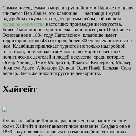
Самым посещаемым в мире и крупнейшим в Париже по праву
считается Пер-Лашез, это кладбище — настоящий музей
надгробных скульптур под открытым небом, собравшим
большое количество
настоящих произведений искусства.
Более 2 миллионов туристов ежегодно посещают Пер-Лашез.
Основанное в 1804 году Наполеоном, кладбище имеет
территорию около 48 гектаров, более 300 человек покоятся на
нем. Кладбище привлекает туристов не только надгробной
пластикой, но и множеством могил всемирно известных
политических деятелей и людей искусства, среди которых
Оскар Уайльд, Джим Моррисон, Франсуа Келлерман, Мольер,
Франсуа Араго, Айсидора Дункан, Эдит Пиаф, Бальзак, Сара
Бернар. Здесь же покоятся русские декабристы.
Хайгейт
Лучшее кладбище Лондона расположено на южном склоне
холма Хайгейт и имеет аналогичное название. Создано оно в
1839 году и является первым из семи кладбищ, устроенных