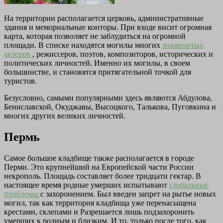
На территории располагается церковь, административные
здания и мемориальные конторы. При входе висит огромная
карта, которая позволяет не заблудиться на огромной
площади. В списке находятся могилы многих
знаменитых
актеров
, режиссеров, поэтов, композиторов, исторических и
политических личностей. Именно их могилы, в своем
большинстве, и становятся притягательной точкой для
туристов.
Безусловно, самыми популярными здесь являются Абдулова,
Бениславской, Окуджавы, Высоцкого, Талькова, Пуговкина и
многих других великих личностей.
Пермь
Самое большое кладбище также располагается в городе
Перми. Это крупнейший на Европейской части России
некрополь. Площадь составляет более тридцати гектар. В
настоящее время родные умерших испытывают
глобальные
проблемы
с захоронением. Был введен запрет на рытье новых
могил, так как территория кладбища уже перенасыщена
крестами, склепами и Разрешается лишь подзахоронить
умерших к родным и близким. И то, только после того, как