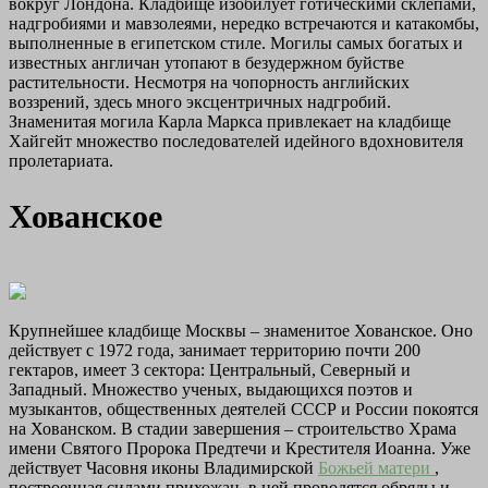
вокруг Лондона. Кладбище изобилует готическими склепами,
надгробиями и мавзолеями, нередко встречаются и катакомбы,
выполненные в египетском стиле. Могилы самых богатых и
известных англичан утопают в безудержном буйстве
растительности. Несмотря на чопорность английских
воззрений, здесь много эксцентричных надгробий.
Знаменитая могила Карла Маркса привлекает на кладбище
Хайгейт множество последователей идейного вдохновителя
пролетариата.
Хованское
Крупнейшее кладбище Москвы – знаменитое Хованское. Оно
действует с 1972 года, занимает территорию почти 200
гектаров, имеет 3 сектора: Центральный, Северный и
Западный. Множество ученых, выдающихся поэтов и
музыкантов, общественных деятелей СССР и России покоятся
на Хованском. В стадии завершения – строительство Храма
имени Святого Пророка Предтечи и Крестителя Иоанна. Уже
действует Часовня иконы Владимирской
Божьей матери
,
построенная силами прихожан, в ней проводятся обряды и