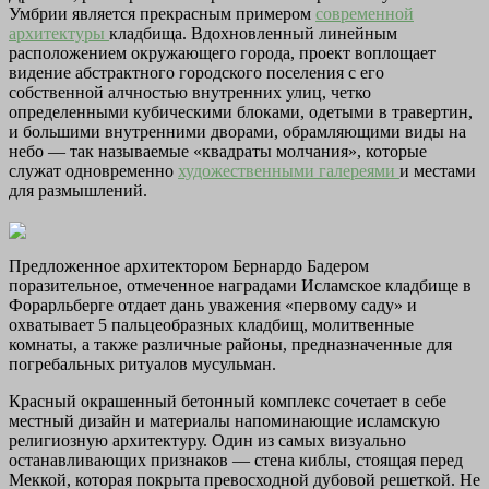
Умбрии является прекрасным примером
современной
архитектуры
кладбища. Вдохновленный линейным
расположением окружающего города, проект воплощает
видение абстрактного городского поселения с его
собственной алчностью внутренних улиц, четко
определенными кубическими блоками, одетыми в травертин,
и большими внутренними дворами, обрамляющими виды на
небо — так называемые «квадраты молчания», которые
служат одновременно
художественными галереями
и местами
для размышлений.
Предложенное архитектором Бернардо Бадером
поразительное, отмеченное наградами Исламское кладбище в
Форарльберге отдает дань уважения «первому саду» и
охватывает 5 пальцеобразных кладбищ, молитвенные
комнаты, а также различные районы, предназначенные для
погребальных ритуалов мусульман.
Красный окрашенный бетонный комплекс сочетает в себе
местный дизайн и материалы напоминающие исламскую
религиозную архитектуру. Один из самых визуально
останавливающих признаков — стена киблы, стоящая перед
Меккой, которая покрыта превосходной дубовой решеткой. Не