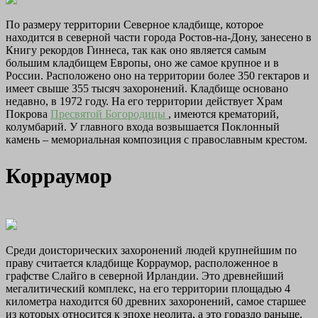
По размеру территории Северное кладбище, которое
находится в северной части города Ростов-на-Дону, занесено в
Книгу рекордов Гиннеса, так как оно является самым
большим кладбищем Европы, оно же самое крупное и в
России. Расположено оно на территории более 350 гектаров и
имеет свыше 355 тысяч захоронений. Кладбище основано
недавно, в 1972 году. На его территории действует Храм
Покрова
Пресвятой Богородицы
, имеются крематорий,
колумбарий. У главного входа возвышается Поклонный
камень – мемориальная композиция с православным крестом.
Корраумор
Среди доисторических захоронений людей крупнейшим по
праву считается кладбище Корраумор, расположенное в
графстве Слайго в северной Ирландии. Это древнейший
мегалитический комплекс, на его территории площадью 4
километра находится 60 древних захоронений, самое старшее
из которых относится к эпохе неолита, а это гораздо раньше,