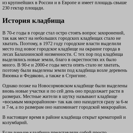
из крупнейших в России и в Европе и имеет площадь свыше
230 гектар площади.
История кладбища
В 70-е годы в городе стал остро стоять вопрос захоронений,
так как мест на небольших городских кладбищах стало не
хватать. Поэтому, в 1972 году городские власти выделили
место под новое городское кладбище на окраине города в
лесах Балахнинской низменности. С тех пор под кладбища
выделялись новые земли, благо в окрестностях их было
много. В 90-е и 2000-е годы места опять стало не хватать,
поэтому были выделены земли под кладбища возле деревень
Вязовка и Федяково, а также в Стригине.
Однако позже на Новосормовском кладбище были выделены
вновь новые участки и по сей день оно продолжает расти в
размерах. Местные жители в шутку называют кладбище
«восьмым микрорайоном» так как оно находится сразу за 6-м
и 7-м, а по размерам оно напоминает городской микрорайон.
В настоящее время в районе кладбища открыт крематорий и
колумбарий.
Если раньше кладбища представляли собой просто