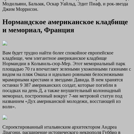
Модильяни, Бальзак, Оскар Уайльд, Эдит Пиаф, и рок-звезда
Джим Моррисон.
Нормандское американское кладбище
и мемориал, Франция
Вам будет трудно найти более спокойное европейское
кладбище, чем элегантное американское кладбище
Нормандии в Кольвиль-сюр-Мер. Этот мемориальный парк
площадью 70 га впечатляет зелеными ухоженными газонами с
видом на пляж Омаха и идеально ровными белоснежными
мраморными крестами и звездами Давида. В нем хранятся
останки 9 387 американских солдат, которые погибли в
посадках на день Д, а также внушительный колоннадный
мемориал, построенный вокруг 7-ми метровой статуи под
названием «Дух американской молодежи, восстающей из
волн».
Спроектированный итальянским архитектором Андреа
Драгони, расширение исторического некрополя Губбио в