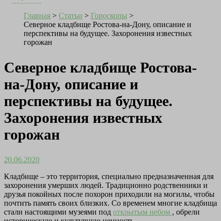
Главная
>
Статьи
>
Гороскопы
>
Северное кладбище Ростова-на-Дону, описание и
перспективы на будущее. Захоронения известных
горожан
Северное кладбище Ростова-
на-Дону, описание и
перспективы на будущее.
Захоронения известных
горожан
20.06.2020
Кладбище – это территория, специально предназначенная для
захоронения умерших людей. Традиционно родственники и
друзья покойных после похорон приходили на могилы, чтобы
почтить память своих близких. Со временем многие кладбища
стали настоящими музеями под
открытым небом
, обрели
историческую и культурную ценность.