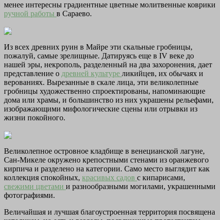
менее интересны градиентные цветные молитвенные коврики
ручной работы
в Сараево.
Из всех древних руин в Майре эти скальные гробницы,
пожалуй, самые зрелищные. Датируясь еще в IV веке до
нашей эры, некрополь, разделенный на два захоронения, дает
представление о
древней культуре
ликийцев, их обычаях и
верованиях. Вырезанные в скале лица, эти великолепные
гробницы художественно спроектированы, напоминающие
дома или храмы, и большинство из них украшены рельефами,
изображающими мифологические сцены или отрывки из
жизни покойного.
Великолепное островное кладбище в венецианской лагуне,
Сан-Микеле окружено крепостными стенами из оранжевого
кирпича и разделено на категории. Само место выглядит как
коллекция спокойных,
красивых садов
с кипарисами,
свежими цветами
и разнообразными могилами, украшенными
фотографиями.
Величайшая и лучшая благоустроенная территория посвящена