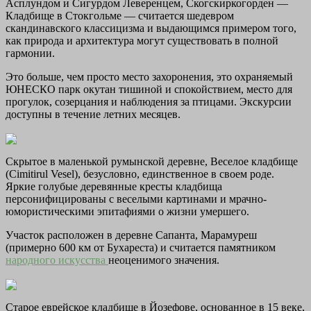
Асплундом и Сигурдом Леверенцем, Скогскиркогорден —
Кладбище в Стокгольме — считается шедевром
скандинавского классицизма и выдающимся примером того,
как природа и архитектура могут существовать в полной
гармонии.
Это больше, чем просто место захоронения, это охраняемый
ЮНЕСКО парк окутан тишиной и спокойствием, место для
прогулок, созерцания и наблюдения за птицами. Экскурсии
доступны в течение летних месяцев.
Скрытое в маленькой румынской деревне, Веселое кладбище
(Cimitirul Vesel), безусловно, единственное в своем роде.
Яркие голубые деревянные кресты кладбища
персонифицированы с веселыми картинами и мрачно-
юмористическими эпитафиями о жизни умершего.
Участок расположен в деревне Сапанта, Марамуреш
(примерно 600 км от Бухареста) и считается памятником
народного искусства
неоценимого значения.
Старое еврейское кладбище в Йозефове, основанное в 15 веке,