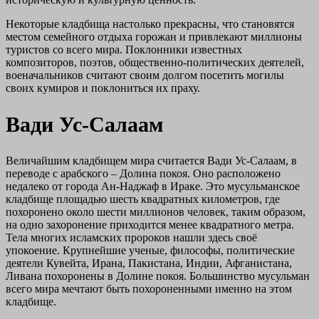
Некоторые кладбища настолько прекрасны, что становятся
местом семейного отдыха горожан и привлекают миллионы
туристов со всего мира. Поклонники известных
композиторов, поэтов, общественно-политических деятелей,
военачальников считают своим долгом посетить могилы
своих кумиров и поклониться их праху.
Вади Ус-Салаам
Величайшим кладбищем мира считается Вади Ус-Салаам, в
переводе с арабского – Долина покоя. Оно расположено
недалеко от города Ан-Наджаф в Ираке. Это мусульманское
кладбище площадью шесть квадратных километров, где
похоронено около шести миллионов человек, таким образом,
на одно захоронение приходится менее квадратного метра.
Тела многих исламских пророков нашли здесь своё
упокоение. Крупнейшие ученые, философы, политические
деятели Кувейта, Ирана, Пакистана, Индии, Афганистана,
Ливана похоронены в Долине покоя. Большинство мусульман
всего мира мечтают быть похороненными именно на этом
кладбище.