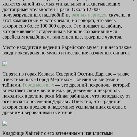
является одной из самых уникальных и захватывающих
достопримечательностей Праги. Около 12 000
полуразрушенных надгробий из
разных периодов
скучены в
этот компактный участок земли, но говорят, что здесь
захоронено более 100 000 евреев. Это придает кладбищу,
которое является старейшим в Европе сохранившимся
еврейским кладбищем, таинственные, траурные чувства.
Место находится в ведении Еврейского музея, и в него также
входит экскурсия по музею и посещение различных синагог.
Спрятан в горах Кавказа Северной Осетии, Даргавс – также
известный как «Город Мертвых» – овеянный мифами и
тайнами.
Город мертвых
— это древний некрополь, который
впечатляет своим величием. Средневековый некрополь
находится в долине реки Мидаграбиндон, что неподалеку от
осетинского поселения Даргавс. Известно, что традиция
захоронения предков в надземных усыпальницах связана с
древними верованиями осетинов.
Кладбище Хайгейт с его затененными извилистыми