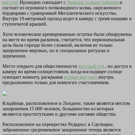
востоке
Ирландии совпадает с
Зимним солнцестоянием
и
состоит из огромного почковидного холма, окруженного
бордюрами с гравировкой Мегалитического искусства.
Внутри 19-метровый проход ведет в камеру с тремя нишами и
ступенчатой крышей.
Хотя человеческие кремированные остатки были обнаружены
на месте во время раскопок, считается, что первоначальная
цель была гораздо более сложной, включая не только
захоронение мертвых, но и специальные ритуалы и
церемонии.
Место открыто для общественности
круглый год
, но доступ в
камеру во время солнцестояния, когда восходящее солнце
освещает комнату, раскрывая
резные фигурки
внутри,
предназначено только для немногих счастливчиков.
Кладбище, расположенное в Лондоне, также является местом
захоронения 15 000 человек, большинство из которых
являются проститутками и другими изгоями общества.
Расположенное на перекрестке Редкросс в Саутварке,
заброшенное средневековое захоронение теперь является