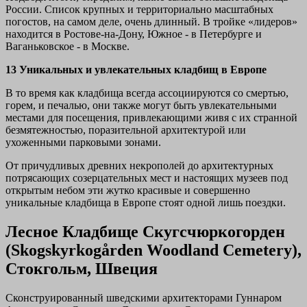
России. Список крупных и территориально масштабных
погостов, на самом деле, очень длинный. В тройке «лидеров»
находится в Ростове-на-Дону, Южное - в Петербурге и
Ваганьковское - в Москве.
13 Уникальных и увлекательных кладбищ в Европе
В то время как кладбища всегда ассоциируются со смертью,
горем, и печалью, они также могут быть увлекательными
местами для посещения, привлекающими живя с их странной
безмятежностью, поразительной архитектурой или
ухоженными парковыми зонами.
От причудливых древних некрополей до архитектурных
потрясающих созерцательных мест и настоящих музеев под
открытым небом эти жутко красивые и совершенно
уникальные кладбища в Европе стоят одной лишь поездки.
Лесное Кладбище Скугсчюркогорден
(Skogskyrkogården Woodland Cemetery),
Стокгольм, Швеция
Сконструированный шведскими архитекторами Гуннаром