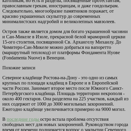
католикам, но есть и разделы, посвященные протестантам,
православным грекам, иностранцам, и даже гондольерам.
Следовательно, многообразие памятников поражает, от
красиво украшенных скульптур до современных
минималистских надгробий и великолепных мавзолеев.
Остров также является домом для богато украшенной часовни
и Сан-Микеле в Изоле, прекрасной белой мраморной церкви
15-ого столетия, посвященной Св. Архангелу Михаилу. До
Чимитеро-Сан-Микеле можно добраться на вапоретто
(маршрутный теплоход) от платформы Фондамента Нуове
(Fondamenta Nuove) в Венеции.
Похожие записи
Северное кладбище Ростова-на-Дону - это одно из самых
крупных по площади кладбищ в Европе и в Европейской
части России. Занимает второе место после Южного Санкт-
Петербургского кладбища. Площадь территории некрополя -
около 400 гектаров. Она разделена на 225 участков, каждый из
них содержит от 1000 до 3000 могильных захоронений.
Ежегодно кладбище увеличивается примерно на 9000 могил.
В
последние годы
остро встала проблема отсутствия
свободных мест для новых захоронений. Руководством города
время от времени поднимается вопрос о закрытии Северного