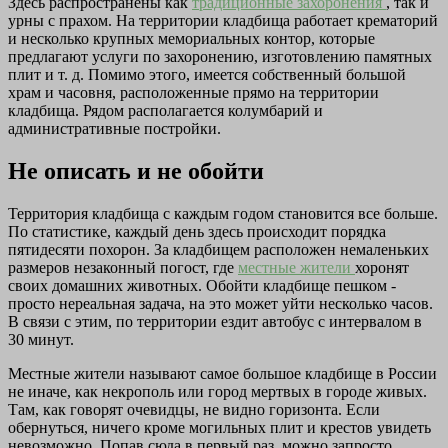
Здесь распространены как
традиционные захоронения
, так и
урны с прахом. На территории кладбища работает крематорий
и несколько крупных мемориальных контор, которые
предлагают услуги по захоронению, изготовлению памятных
плит и т. д. Помимо этого, имеется собственный большой
храм и часовня, расположенные прямо на территории
кладбища. Рядом располагается колумбарий и
административные постройки.
Не описать и не обойти
Территория кладбища с каждым годом становится все больше.
По статистике, каждый день здесь происходит порядка
пятидесяти похорон. За кладбищем расположен немаленьких
размеров незаконный погост, где
местные жители
хоронят
своих домашних животных. Обойти кладбище пешком -
просто нереальная задача, на это может уйти несколько часов.
В связи с этим, по территории ездит автобус с интервалом в
30 минут.
Местные жители называют самое большое кладбище в России
не иначе, как некрополь или город мертвых в городе живых.
Там, как говорят очевидцы, не видно горизонта. Если
обернуться, ничего кроме могильных плит и крестов увидеть
невозможно. Попав сюда в первый раз, можно запросто