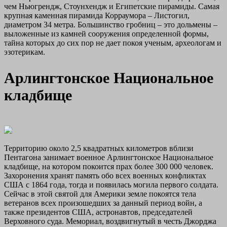
чем Ньюгрендж, Стоунхендж и Египетские пирамиды. Самая
крупная каменная пирамида Корраумора – Листогил,
диаметром 34 метра. Большинство гробниц – это дольмены –
выложенные из камней сооружения определенной формы,
тайна которых до сих пор не дает покоя ученым, археологам и
эзотерикам.
Арлингтонское Национальное
кладбище
Территорию около 2,5 квадратных километров вблизи
Пентагона занимает военное Арлингтонское Национальное
кладбище, на котором покоится прах более 300 000 человек.
Захоронения хранят память обо всех военных конфликтах
США с 1864 года, тогда и появилась могила первого солдата.
Сейчас в этой святой для Америки земле покоятся тела
ветеранов всех произошедших за данный период войн, а
также президентов США, астронавтов, председателей
Верховного суда. Мемориал, воздвигнутый в честь Джорджа