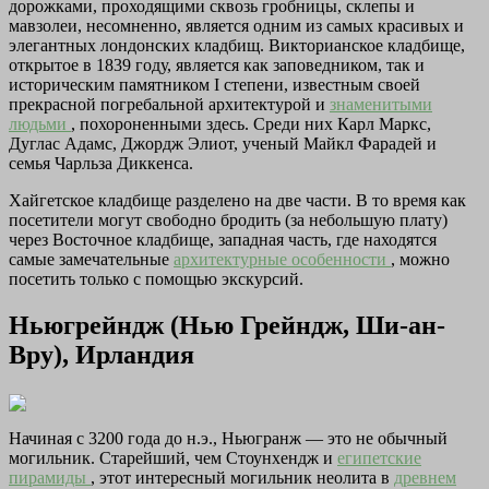
дорожками, проходящими сквозь гробницы, склепы и
мавзолеи, несомненно, является одним из самых красивых и
элегантных лондонских кладбищ. Викторианское кладбище,
открытое в 1839 году, является как заповедником, так и
историческим памятником I степени, известным своей
прекрасной погребальной архитектурой и
знаменитыми
людьми
, похороненными здесь. Среди них Карл Маркс,
Дуглас Адамс, Джордж Элиот, ученый Майкл Фарадей и
семья Чарльза Диккенса.
Хайгетское кладбище разделено на две части. В то время как
посетители могут свободно бродить (за небольшую плату)
через Восточное кладбище, западная часть, где находятся
самые замечательные
архитектурные особенности
, можно
посетить только с помощью экскурсий.
Ньюгрейндж (Нью Грейндж, Ши-ан-
Вру), Ирландия
Начиная с 3200 года до н.э., Ньюгранж — это не обычный
могильник. Старейший, чем Стоунхендж и
египетские
пирамиды
, этот интересный могильник неолита в
древнем