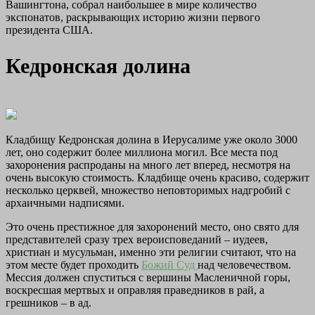
Вашингтона, собрал наибольшее в мире количество
экспонатов, раскрывающих историю жизни первого
президента США.
Кедронская долина
Кладбищу Кедронская долина в Иерусалиме уже около 3000
лет, оно содержит более миллиона могил. Все места под
захоронения распроданы на много лет вперед, несмотря на
очень высокую стоимость. Кладбище очень красиво, содержит
несколько церквей, множество неповторимых надгробий с
архаичными надписями.
Это очень престижное для захоронений место, оно свято для
представителей сразу трех вероисповеданий – иудеев,
христиан и мусульман, именно эти религии считают, что на
этом месте будет проходить
Божий Суд
над человечеством.
Мессия должен спуститься с вершины Масленичной горы,
воскресшая мертвых и оправляя праведников в рай, а
грешников – в ад.