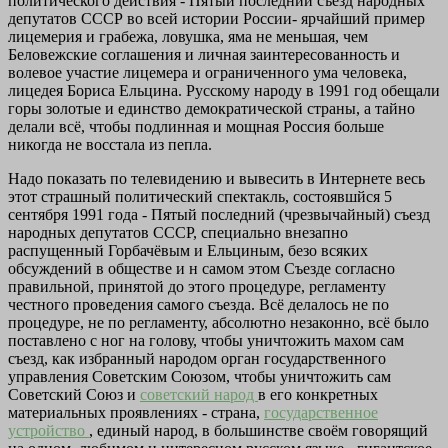
политического действия - Пятый последний съезд народных
депутатов СССР во всей истории России- ярчайший пример
лицемерия и грабежа, ловушка, яма не меньшая, чем
Беловежские соглашения и личная заинтересованность и
волевое участие лицемера и ограниченного ума человека,
лицедея Бориса Ельцина. Русскому народу в 1991 год обещали
горы золотые и единство демократической страны, а тайно
делали всё, чтобы подлинная и мощная Россия больше
никогда не восстала из пепла.
Надо показать по телевидению и вывесить в Интернете весь
этот страшный политический спектакль, состоявшйся 5
сентября 1991 года - Пятый последний (чрезвычайный) съезд
народных депутатов СССР, специально внезапно
распущенный Горбачёвым и Ельциным, безо всяких
обсуждений в обществе и н самом этом Съезде согласно
правильной, принятой до этого процедуре, регламенту
честного проведения самого съезда. Всё делалось не по
процедуре, не по регламенту, абсолютно незаконно, всё было
поставлено с ног на голову, чтобы уничтожить махом сам
съезд, как избранный народом орган государственного
управления Советским Союзом, чтобы уничтожить сам
Советский Союз и
советский народ
в его конкретных
материальных проявлениях - страна,
государственное
устройство
, единый народ, в большинстве своём говорящий