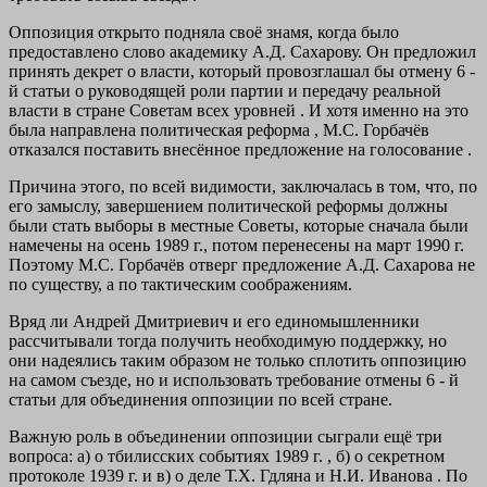
Оппозиция открыто подняла своё знамя, когда было
предоставлено слово академику А.Д. Сахарову. Он предложил
принять декрет о власти, который провозглашал бы отмену 6 -
й статьи о руководящей роли партии и передачу реальной
власти в стране Советам всех уровней . И хотя именно на это
была направлена политическая реформа , М.С. Горбачёв
отказался поставить внесённое предложение на голосование .
Причина этого, по всей видимости, заключалась в том, что, по
его замыслу, завершением политической реформы должны
были стать выборы в местные Советы, которые сначала были
намечены на осень 1989 г., потом перенесены на март 1990 г.
Поэтому М.С. Горбачёв отверг предложение А.Д. Сахарова не
по существу, а по тактическим соображениям.
Вряд ли Андрей Дмитриевич и его единомышленники
рассчитывали тогда получить необходимую поддержку, но
они надеялись таким образом не только сплотить оппозицию
на самом съезде, но и использовать требование отмены 6 - й
статьи для объединения оппозиции по всей стране.
Важную роль в объединении оппозиции сыграли ещё три
вопроса: а) о тбилисских событиях 1989 г. , б) о секретном
протоколе 1939 г. и в) о деле Т.Х. Гдляна и Н.И. Иванова . По