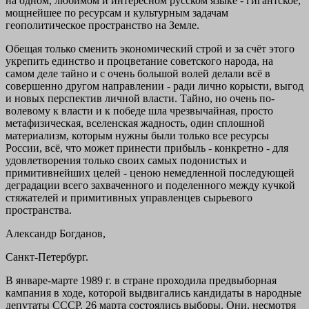
на одном, любимом и интересном русском языке - гигантское,
мощнейшее по ресурсам и культурным задачам
геополитическое пространство на Земле.
Обещая только сменить экономический строй и за счёт этого
укрепить единство и процветание советского народа, на
самом деле тайно и с очень большой волей делали всё в
совершенно другом направлении - ради лично корысти, выгод
и новых перспектив личной власти. Тайно, но очень по-
волевому к власти и к победе шла чрезвычайная, просто
метафизическая, вселенская жадность, один сплошной
материализм, которым нужны были только все ресурсы
России, всё, что может принести прибыль - конкретно - для
удовлетворения только своих самых подонистых и
примитивнейших целей - ценою немедленной последующей
деградации всего захваченного и поделенного между кучкой
стяжателей и примитивных управленцев сырьевого
пространства.
Александр Богданов,
Санкт-Петербург.
В январе-марте 1989 г. в стране проходила предвыборная
кампания в ходе, которой выдвигались кандидаты в народные
депутаты СССР. 26 марта состоялись выборы. Они, несмотря