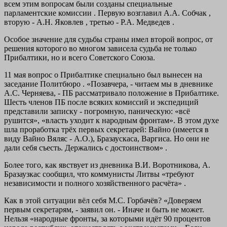
всем этим вопросам были созданы специальные
парламентские комиссии . Первую возглавил А.А. Собчак ,
вторую - А.Н. Яковлев , третью - Р.А. Медведев .
Особое значение для судьбы страны имел второй вопрос, от
решения которого во многом зависела судьба не только
Прибалтики, но и всего Советского Союза.
11 мая вопрос о Прибалтике специально был вынесен на
заседание Политбюро . «Позавчера, - читаем мы в дневнике
А.С. Черняева, - ПБ рассматривало положение в Прибалтике.
Шесть членов ПБ после всяких комиссий и экспедиций
представили записку - погромную, паническую: «всё
рушится», «власть уходит к народным фронтам». В этом духе
шла проработка трёх первых секретарей: Вайно (имеется в
виду Вайно Вяляс - А.О.), Бразаускаса, Варгиса. Но они не
дали себя съесть. Держались с достоинством» .
Более того, как явствует из дневника В.И. Воротникова, А.
Бразаузкас сообщил, что коммунисты Литвы «требуют
независимости и полного хозяйственного расчёта» .
Как в этой ситуации вёл себя М.С. Горбачёв? «Доверяем
первым секретарям, - заявил он. - Иначе и быть не может.
Нельзя «народные фронты, за которыми идёт 90 процентов