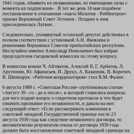
1941 годов, объявить их незаконными, не имеющими силы с
момента их подписания» . В тот же день 18 мая подобное
постановление в отношении «пакта Молотов - Риббентроп»
принял Верховный Совет Эстонии . Позднее к ним
присоединилась Латвия .
Следовательно, упомянутый эстонский депутат действовал в
полном соответствии с установкой А.Н. Яковлева и
решениями Верховных Советов прибалтийских республик.
Неслучайно именно Александр Николаевич был избран
председателем съездовской комиссии по этому вопросу.
В комиссии вошли Ч. Айтматов, Алексий II, Г. Арбатов, Л.
Арутюнян, Ю. Афанасьев, И. Друцэ, А. Казанник, В. Коротич,
В. Шинкарук. «Рабочим координатором» стал В.М. Фалин .
6 августа 1989 г. «Советская Россия» опубликовала статью
«Август 39 - го - до и после», в которой ставились вопросы:
для чего поднят вопрос о секретном протоколе и что будет
означать признание его незаконности, и давала на них
следующий ответ: «Если рассматривать изменения в
советской западной Государственной границе после 23
августа 1939 года как следствие незаконного договора, то
автоматически результатом отказа от договора 1939 года
должно быть восстановление советской западной границы на