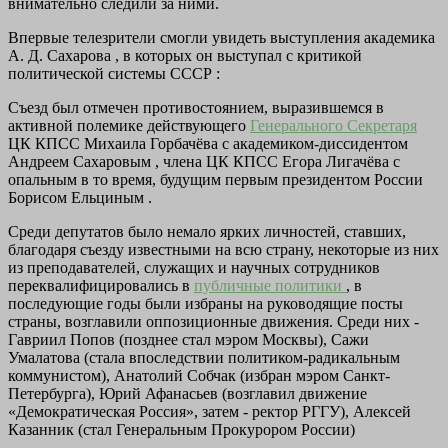
внимательно следили за ними.
Впервые телезрители смогли увидеть выступления академика
А. Д. Сахарова , в которых он выступал с критикой
политической системы СССР :
Съезд был отмечен противостоянием, выразившемся в
активной полемике действующего
Генерального Секретаря
ЦК КПСС Михаила Горбачёва с академиком-диссидентом
Андреем Сахаровым , члена ЦК КПСС Егора Лигачёва с
опальным в то время, будущим первым президентом России
Борисом Ельциным .
Среди депутатов было немало ярких личностей, ставших,
благодаря съезду известными на всю страну, некоторые из них
из преподавателей, служащих и научных сотрудников
переквалифицировались в
публичные политики
, в
последующие годы были избраны на руководящие посты
страны, возглавили оппозиционные движения. Среди них -
Гавриил Попов (позднее стал мэром Москвы), Сажи
Умалатова (стала впоследствии политиком-радикальным
коммунистом), Анатолий Собчак (избран мэром Санкт-
Петербурга), Юрий Афанасьев (возглавил движение
«Демократическая Россия», затем - ректор РГГУ), Алексей
Казанник (стал Генеральным Прокурором России)