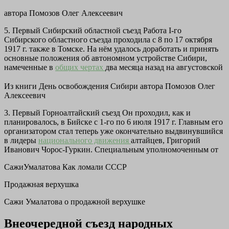
автора
Помозов Олег Алексеевич
5. Первый Сибирский областной съезд Работа I-го
Сибирского областного съезда проходила с 8 по 17 октября
1917 г. также в Томске. На нём удалось доработать и принять
основные положения об автономном устройстве Сибири,
намеченные в
общих чертах
два месяца назад на августовской
Из книги День освобождения Сибири
автора
Помозов Олег
Алексеевич
3. Первый Горноалтайский съезд Он проходил, как и
планировалось, в Бийске с 1-го по 6 июля 1917 г. Главным его
организатором стал теперь уже окончательно выдвинувшийся
в лидеры
национального движения
алтайцев, Григорий
Иванович Чорос-Гуркин. Специальным уполномоченным от
СажиУмалатова Как ломали СССР
Продажная верхушка
Сажи Умалатова о продажной верхушке
Внеочередной съезд народных