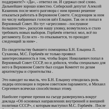
поддержите?» «Да», - ответил он. И сдержал своё слово.
Дальнейшее хорошо известно. Сибирский депутат Алексей
Казанник после моего разговора с ним принял решение
отказаться работать в Верховном Совете. Следующим за ним
по числу набранных голосов шёл Ельцин. Так он и попал в
Верховный Совет. Но тут «агрессивно - послушное
большинство», раскусив нашу уловку, возмутилось и стало
требовать новых выборов. Горбачёв ответил: мол, всё по
регламенту. Если кто - то отказывается, то проходит
следующий за ним» .
По свидетельству бывшего помощника Б.Н. Ельцина Л.
Суханова, М.С. Горбачёв не только проявил
заинтересованность в том, чтобы Борис Николаевич попал в
Верховный Совет СССР, но и добился, чтобы специально для
него в Верховном Совете был создан Комитет по делам
архитектуры и строительства .
Это наводит на мысль, что Б.Н. Ельцину отводилась роль
лидера оппозиции в первом советском парламенте, и Михаил
Сергеевич всячески способствовал этому.
Наиболее горячие прения на съезде развернулись вокруг
доклада «Об основных направлениях внутренней и внешней
политики СССР», с которым выступил М.С. Горбачёв . После