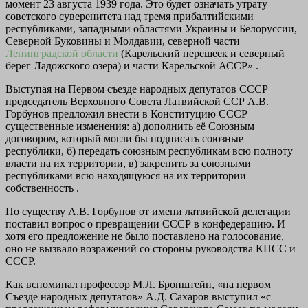
момент 23 августа 1939 года. Это будет означать утрату
советского суверенитета над тремя прибалтийскими
республиками, западными областями Украины и Белоруссии,
Северной Буковины и Молдавии, северной части
Ленинградской области
(Карельский перешеек и северный
берег Ладожского озера) и части Карельской АССР» .
Выступая на Первом съезде народных депутатов СССР
председатель Верховного Совета Латвийской ССР А.В.
Горбунов предложил внести в Конституцию СССР
существенные изменения: а) дополнить её Союзным
договором, который могли бы подписать союзные
республики, б) передать союзным республикам всю полноту
власти на их территории, в) закрепить за союзными
республиками всю находящуюся на их территории
собственность .
По существу А.В. Горбунов от имени латвийской делегации
поставил вопрос о превращении СССР в конфедерацию. И
хотя его предложение не было поставлено на голосование,
оно не вызвало возражений со стороны руководства КПСС и
СССР.
Как вспоминал профессор М.Л. Бронштейн, «на первом
Съезде народных депутатов» А.Д. Сахаров выступил «с