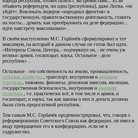
народа республик, отожествлять с экстремистами... Если
объявить референдум, ни одна [республика], даже Литва, «не
уйдёт». Вовлекать лидеров «народных фронтов» в
государственную, правительственную деятельность, ставить
на посты... думать, как преобразовать на деле федерацию...
идти навстречу максимально» .
В своём выступлении М.С. Горбачёв сформулировал и тот
максимум, на который в данном случае он готов был идти.
«Интересы Союза, Центра, - подчеркнул он, - не очень уж
велики: армия, госаппарат, наука. Остальное - дело
республик» .
Остальное - это собственность на землю, промышленность,
сельское хозяйство
, транспорт, внутренняя и
внешняя
торговля
, таможни, финансы, денежная эмиссия, милиция,
государственная безопасность, внутренняя и
внешняя
политика
, т.е. практически всё, в том числе и армия, и
госаппарат, и наука, так как законы о них и деньги должны
были стать прерогативой республик.
Тем самым М.С. Горбачёв продемонстрировал, что, говоря о
реформировании Советского Союза как федерации, он имел в
виду превращение его в конфедерацию, если не в
содружество.