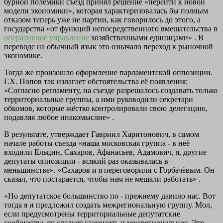
бурной полемики съезд принял решение «перейти к новой
модели экономики», которая характеризовалась бы полным
отказом теперь уже не партии, как говорилось до этого, а
государства «от функций непосредственного вмешательства в
оперативное управление
хозяйственными единицами» . В
переводе на обычный язык это означало переход к рыночной
экономике.
Тогда же произошло оформление парламентской оппозиции.
Г.Х. Попов так излагает обстоятельства её появления:
«Согласно регламенту, на съезде разрешалось создавать только
территориальные группы, а ими руководили секретари
обкомов, которые жёстко контролировали свою делегацию,
подавляя любое инакомыслие» .
В результате, утверждает Гавриил Харитонович, в самом
начале работы съезда «наша московская группа - в неё
входили Ельцин, Сахаров, Афанасьев, Адамович, я, другие
депутаты оппозиции - всякий раз оказывалась в
меньшинстве». «Сахаров и я переговорили с Горбачёвым. Он
сказал, что постарается, чтобы нам не мешали работать» .
«Но депутатское большинство по - прежнему давило нас. Вот
тогда я и предложил создать межрегиональную группу. Мол,
если предусмотрены территориальные депутатские
сообщества, то следует узаконить и межрегиональное. Это