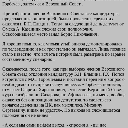
Горбачёв , затем - сам Верховный Совет .
При избрании членов Верховного Совета все кандидатуры,
предложенные оппозицией, были провалены, среди них
оказался и Б.Н. Ельцин . Тогда на следующий день депутат от
Омска А. Казанник сложил свои полномочия.
Освободившееся место занял Борис Николаевич .
Я хорошо помню, как упомянутый эпизод демонстрировался
по телевидению и как трогательно он выглядел. Лишь позднее
стало известно, что вся эта история была разыграна по заранее
составленному сценарию .
Оказывается, после того, как при выборах членов Верховного
Совета съезд отклонил кандидатуру Б.Н. Ельцина, Г.Х. Попов
встретился с М.С. Горбачёвым и поставил перед ним вопрос о
необходимости исправить случившееся. «Горбачёв понимал, -
отмечает Гавриил Харитонович, - что если Верховный Совет,
куда не избрали ни Сахарова, ни Афанасьева, ни меня, вообще
окажется без оппозиционных депутатов, то сделать его
рычагом давления на ЦК, как мыслилось Михаилу
Сергеевичу, никак не удастся». Но выхода из сложившегося
положения он не видел .
«А если мы сами найдём выход, - спросил я, - вы нас