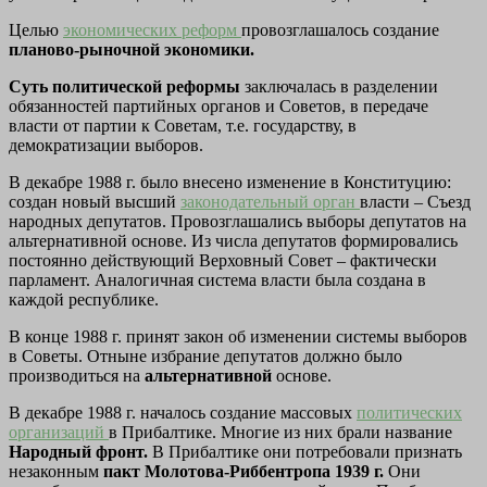
Целью
экономических реформ
провозглашалось создание
планово-рыночной экономики.
Суть политической реформы
заключалась в разделении
обязанностей партийных органов и Советов, в передаче
власти от партии к Советам, т.е. государству, в
демократизации выборов.
В декабре 1988 г. было внесено изменение в Конституцию:
создан новый высший
законодательный орган
власти – Съезд
народных депутатов. Провозглашались выборы депутатов на
альтернативной основе. Из числа депутатов формировались
постоянно действующий Верховный Совет – фактически
парламент. Аналогичная система власти была создана в
каждой республике.
В конце 1988 г. принят закон об изменении системы выборов
в Советы. Отныне избрание депутатов должно было
производиться на
альтернативной
основе.
В декабре 1988 г. началось создание массовых
политических
организаций
в Прибалтике. Многие из них брали название
Народный фронт.
В Прибалтике они потребовали признать
незаконным
пакт Молотова-Риббентропа 1939 г.
Они