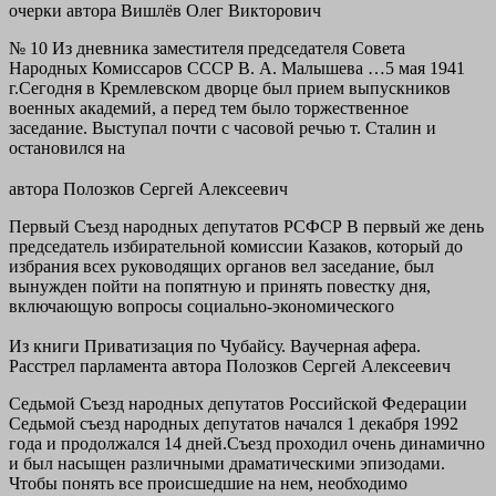
очерки
автора
Вишлёв Олег Викторович
№ 10 Из дневника заместителя председателя Совета
Народных Комиссаров СССР В. А. Малышева …5 мая 1941
г.Сегодня в Кремлевском дворце был прием выпускников
военных академий, а перед тем было торжественное
заседание. Выступал почти с часовой речью т. Сталин и
остановился на
автора
Полозков Сергей Алексеевич
Первый Съезд народных депутатов РСФСР В первый же день
председатель избирательной комиссии Казаков, который до
избрания всех руководящих органов вел заседание, был
вынужден пойти на попятную и принять повестку дня,
включающую вопросы социально-экономического
Из книги Приватизация по Чубайсу. Ваучерная афера.
Расстрел парламента
автора
Полозков Сергей Алексеевич
Седьмой Съезд народных депутатов Российской Федерации
Седьмой съезд народных депутатов начался 1 декабря 1992
года и продолжался 14 дней.Съезд проходил очень динамично
и был насыщен различными драматическими эпизодами.
Чтобы понять все происшедшие на нем, необходимо