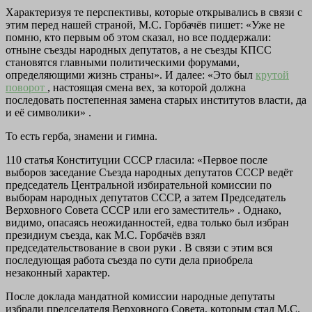
Характеризуя те перспективы, которые открывались в связи с
этим перед нашей страной, М.С. Горбачёв пишет: «Уже не
помню, кто первым об этом сказал, но все поддержали:
отныне съезды народных депутатов, а не съезды КПСС
становятся главными политическими форумами,
определяющими жизнь страны». И далее: «Это был
крутой
поворот
, настоящая смена вех, за которой должна
последовать постепенная замена старых институтов власти, да
и её символики» .
То есть герба, знамени и гимна.
110 статья Конституции СССР гласила: «Первое после
выборов заседание Съезда народных депутатов СССР ведёт
председатель Центральной избирательной комиссии по
выборам народных депутатов СССР, а затем Председатель
Верховного Совета СССР или его заместитель» . Однако,
видимо, опасаясь неожиданностей, едва только был избран
президиум съезда, как М.С. Горбачёв взял
председательствование в свои руки . В связи с этим вся
последующая работа съезда по сути дела приобрела
незаконный характер.
После доклада мандатной комиссии народные депутаты
избрали председателя Верховного Совета, которым стал М.С.