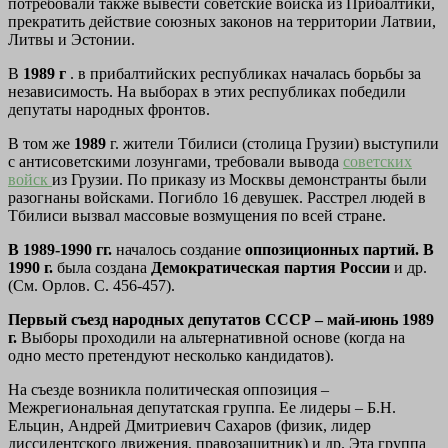
потребовали также вывести советские войска из Прибалтики,
прекратить действие союзных законов на территории Латвии,
Литвы и Эстонии.
В
1989 г
. в прибалтийских республиках началась борьбы за
независимость. На выборах в этих республиках победили
депутаты народных фронтов.
В том же
1989
г. жители Тбилиси (столица Грузии) выступили
с антисоветскими лозунгами, требовали вывода
советских
войск
из Грузии. По приказу из Москвы демонстранты были
разогнаны войсками. Погибло 16 девушек. Расстрел людей в
Тбилиси вызвал массовые возмущения по всей стране.
В 1989-1990 гг.
началось создание
оппозиционных партий. В
1990 г.
была создана
Демократическая партия России
и др.
(См. Орлов. С. 456-457).
Первый съезд народных депутатов СССР – май-июнь 1989
г.
Выборы проходили на альтернативной основе (когда на
одно место претендуют несколько кандидатов).
На съезде возникла политическая оппозиция –
Межрегиональная депутатская группа. Ее лидеры – Б.Н.
Ельцин, Андрей Дмитриевич Сахаров (физик, лидер
диссидентского движения, правозащитник) и др. Эта группа