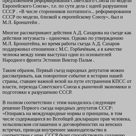
предложением реформирования Советского Союза по модели
Европейского Союза», т.е. по сути дела с идеей разрушения
СССР . «В числе сторонников поэтапного... реформирования
СССР по модели, близкой к европейскому Союзу», был и
М.Л. Бронштейн .
Многие рассматривают действия А.Д. Сахарова на съезде как
действия энтузиаста - одиночки. Однако по утверждению
М.Л. Бронштейна, во время работы съезда А.Д. Сахаров
поддерживал отношения с М.С. Горбачёвым, а в качестве
челнока между ними выступал один из основателей
Народного фронта Эстонии Виктор Пальм .
Таким образом, Первый съезд народных депутатов можно
рассматривать, как поворотное событие в истории нашей
страны, ставшее важной вехой на пути отстранения КПСС от
власти, перехода Советского Союза к рыночной экономики и
подготовки к разрушению СССР.
В полном соответствии с этим находилось следующее
решение Первого съезда народных депутатов СССР:
«Опираясь на международные нормы и принципы, в том
числе содержащиеся во Всеобщей декларации прав человека,
хельсинкском соглашении и договорённостях на венских
встречах, приводя внутреннее законодательство в
соответствие с ним, СССР будет способствовать созданию