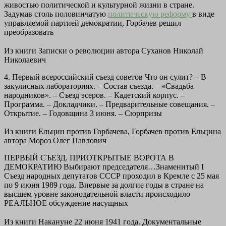
живостью политической и культурной жизни в стране.
Задумав столь половинчатую
политическую реформу
в виде
управляемой партией демократии, Горбачев решил
преобразовать
Из книги Записки о революции
автора
Суханов Николай
Николаевич
4. Первый всероссийский съезд советов Что он сулит? – В
закулисных лабораториях. – Состав съезда. – «Свадьба
народников». – Съезд эсеров. – Кадетский корпус. –
Программа. – Докладчики. – Предварительные совещания. –
Открытие. – Годовщина 3 июня. – Сюрпризы
Из книги Ельцин против Горбачева, Горбачев против Ельцина
автора
Мороз Олег Павлович
ПЕРВЫЙ СЪЕЗД. ПРИОТКРЫТЫЕ ВОРОТА В
ДЕМОКРАТИЮ Выбирают председателя…Знаменитый I
Съезд народных депутатов СССР проходил в Кремле с 25 мая
по 9 июня 1989 года. Впервые за долгие годы в стране на
высшем уровне законодательной власти происходило
РЕАЛЬНОЕ обсуждение насущных
Из книги Накануне 22 июня 1941 года. Документальные