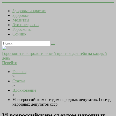
Здоровье и красота
Здоровье
Молитвы
Это интересно
Гороскопы
Сонник
Гороскопы и астрологический прогноз для тебя на каждый
день
Перейти
Главная
>
Статьи
>
Вдохновение
>
Vi всероссийским съездом народных депутатов. I съезд
народных депутатов ссср
Vi всероссийским съездом народных