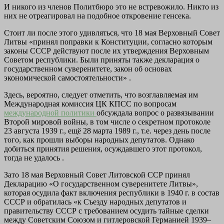
И никого из членов Политбюро это не встревожило. Никто из
них не отреагировал на подобное откровение генсека.
Стоит ли после этого удивляться, что 18 мая Верховный Совет
Литвы «принял поправки к Конституции, согласно которым
законы СССР действуют после их утверждения Верховным
Советом республики. Были приняты также декларация о
государственном суверенитете, закон об основах
экономической самостоятельности» .
Здесь, вероятно, следует отметить, что возглавляемая им
Международная комиссия ЦК КПСС по вопросам
международной политики
обсуждала вопрос о развязывании
Второй мировой войны, в том числе о секретном протоколе
23 августа 1939 г., ещё 28 марта 1989 г., т.е. через день после
того, как прошли выборы народных депутатов. Однако
добиться принятия решения, осуждавшего этот протокол,
тогда не удалось .
Зато 18 мая Верховный Совет Литовской ССР принял
Декларацию «О государственном суверенитете Литвы»,
которая осудила факт включения республики в 1940 г. в состав
СССР и обратилась «к Съезду народных депутатов и
правительству СССР с требованием осудить тайные сделки
между Советским Союзом и гитлеровской Германией 1939–