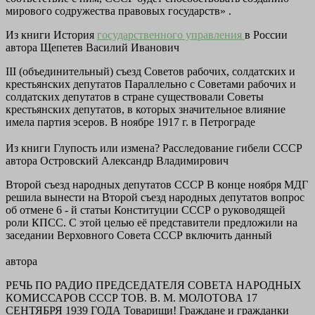
мирового содружества правовых государств» .
Из книги История
государственного управления
в России
автора
Щепетев Василий Иванович
III (объединительный) съезд Советов рабочих, солдатских и
крестьянских депутатов Параллельно с Советами рабочих и
солдатских депутатов в стране существовали Советы
крестьянских депутатов, в которых значительное влияние
имела партия эсеров. В ноябре 1917 г. в Петрограде
Из книги Глупость или измена? Расследование гибели СССР
автора
Островский Александр Владимирович
Второй съезд народных депутатов СССР В конце ноября МДГ
решила вынести на Второй съезд народных депутатов вопрос
об отмене 6 - й статьи Конституции СССР о руководящей
роли КПСС. С этой целью её представители предложили на
заседании Верховного Совета СССР включить данный
автора
РЕЧЬ ПО РАДИО ПРЕДСЕДАТЕЛЯ СОВЕТА НАРОДНЫХ
КОМИССАРОВ СССР ТОВ. В. М. МОЛОТОВА 17
СЕНТЯБРЯ 1939 ГОДА Товарищи! Граждане и гражданки