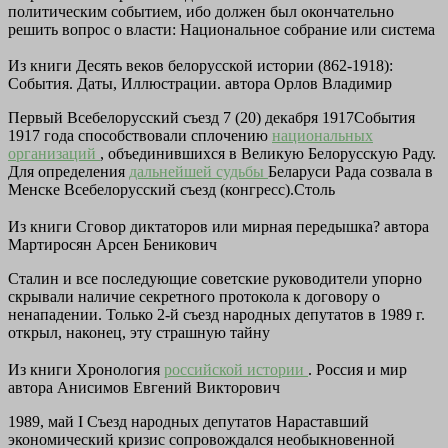
политическим событием, ибо должен был окончательно
решить вопрос о власти: Национальное собрание или система
Из книги Десять веков белорусской истории (862-1918):
События. Даты, Иллюстрации.
автора Орлов Владимир
Первый Всебелорусский съезд 7 (20) декабря 1917События
1917 года способствовали сплочению
национальных
организаций
, объединившихся в Великую Белорусскую Раду.
Для определения
дальнейшей судьбы
Беларуси Рада созвала в
Менске Всебелорусский съезд (конгресс).Столь
Из книги Сговор диктаторов или мирная передышка?
автора
Мартиросян Арсен Беникович
Сталин и все последующие советские руководители упорно
скрывали наличие секретного протокола к договору о
ненападении. Только 2-й съезд народных депутатов в 1989 г.
открыл, наконец, эту страшную тайну
Из книги Хронология
российской истории
. Россия и мир
автора
Анисимов Евгений Викторович
1989, май I Съезд народных депутатов Нараставший
экономический кризис сопровождался необыкновенной