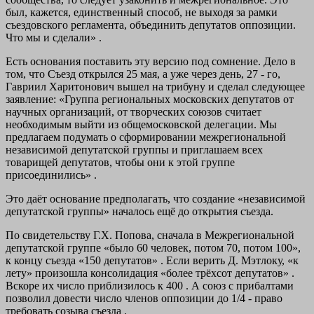
был, кажется, единственный способ, не выходя за рамки
съездовского регламента, объединить депутатов оппозиции.
Что мы и сделали» .
Есть основания поставить эту версию под сомнение. Дело в
том, что Съезд открылся 25 мая, а уже через день, 27 - го,
Гавриил Харитонович вышел на трибуну и сделал следующее
заявление: «Группа региональных московских депутатов от
научных организаций, от творческих союзов считает
необходимым выйти из общемосковской делегации. Мы
предлагаем подумать о сформировании межрегиональной
независимой депутатской группы и приглашаем всех
товарищей депутатов, чтобы они к этой группе
присоединились» .
Это даёт основание предполагать, что создание «независимой
депутатской группы» началось ещё до открытия съезда.
По свидетельству Г.Х. Попова, сначала в Межрегиональной
депутатской группе «было 60 человек, потом 70, потом 100»,
к концу съезда «150 депутатов» . Если верить Д. Мэтлоку, «к
лету» произошла консолидация «более трёхсот депутатов» .
Вскоре их число приблизилось к 400 . А союз с прибалтами
позволил довести число членов оппозиции до 1/4 - право
требовать созыва съезда .