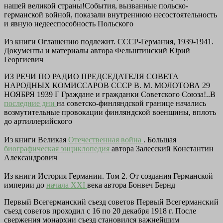
нашей великой страны!События, вызванные польско-
германской войной, показали внутреннюю несостоятельность
и явную недееспособность Польского
Из книги Оглашению подлежит. СССР-Германия, 1939-1941.
Документы и материалы
автора
Фельштинский Юрий
Георгиевич
ИЗ РЕЧИ ПО РАДИО ПРЕДСЕДАТЕЛЯ СОВЕТА
НАРОДНЫХ КОМИССАРОВ СССР В. М. МОЛОТОВА 29
НОЯБРЯ 1939 Г Граждане и гражданки Советского Союза!..В
последние дни
на советско-финляндской границе начались
возмутительные провокации финляндской военщины, вплоть
до артиллерийского
Из книги Великая
Отечественная война
. Большая
биографическая энциклопедия
автора
Залесский Константин
Александрович
Из книги История Германии. Том 2. От создания Германской
империи до
начала XXI
века
автора Бонвеч Бернд
Первый Всегерманский съезд советов Первый Всегерманский
съезд советов проходил с 16 по 20 декабря 1918 г. После
свержения монархии съезд становился важнейшим