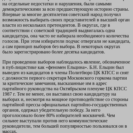
на отдельные недостатки и нарушения, были самыми
демократическими за всю предшествующую историю страны.
Впервые за многие десятилетия советский народ получил
возможность выбирать своих представителей в высший орган
власти из нескольких претендентов. В округах, где в
соответствии с советской традицией выдвигалась одна
кандидатура, она часто не набирала необходимого количества
голосов. При этом избиратели подчас отвергали не кандидата,
а сам принцип выборов без выбора. В некоторых округах
было зарегистрировано более десятка кандидатов.
При проведении выборов наблюдалось явление, обозначенное
в пуб-лицистике как «феномен Ельцина». Б.Н. Ельцин был
выведен из кандидатов в члены Политбюро ЦК КПСС и снят
с должности первого секретаря Московского горкома партии
за критические замечания, высказанные им в адрес
партийного руководства на Октябрьском пленуме ЦК КПСС
1987 г. Тем не менее, он выставил свою кандидатуру на
выборах и, несмотря на мощное противодействие со стороны
партийной прессы официальных партийно-государственных
органов, одержал убедительную победу. За него
проголосовало более 80% избирателей москвичей. Чем
сильнее выступали против него коммунистические
руководители, тем большей популярностью пользовался он в
массах.