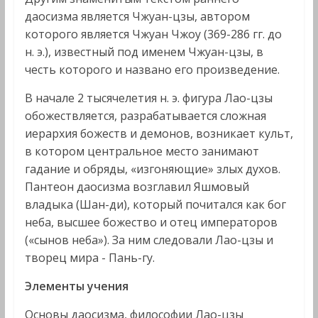
даосизма является Чжуан-цзы, автором
которого является Чжуан Чжоу (369-286 гг. до
н. э.), известный под именем Чжуан-цзы, в
честь которого и названо его произведение.
В начале 2 тысячелетия н. э. фигура Лао-цзы
обожествляется, разрабатывается сложная
иерархия божеств и демонов, возникает культ,
в котором центральное место занимают
гадание и обряды, «изгоняющие» злых духов.
Пантеон даосизма возглавил Яшмовый
владыка (Шан-ди), который почитался как бог
неба, высшее божество и отец императоров
(«сынов неба»). За ним следовали Лао-цзы и
творец мира - Пань-гу.
Элементы учения
Основы даосизма, философии Лао-цзы