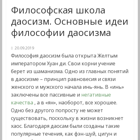
Философская школа
даосизм. Основные идеи
философии даосизма
20.09.2019
Философия даосизм была открыта Желтым
императором Хуан ди. Свои корни учение
берет из шаманизма. Одно из главных понятий
в даосизме – принцип равновесия и связи
женского и мужского начала инь-янь. В «инь»
заключены все пассивные и
негативные
качества
, а в «ян», наоборот, все хорошее.
Одно без другого попросту не может
существовать, поскольку в жизни возникнет
хаос. Благодаря даосам были созданы такие
популярные течения, как фэн-шуй, цигун и