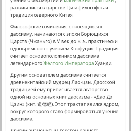
учение о бессмертии и
магические практики
,
развившиеся в царстве Ци и философская
традиция северного Китая.
Философские сочинения, относящиеся к
даосизму, начинаются с эпохи Борющихся
Царств (Чжаньго) в V век до н. э., практически
одновременно с учением Конфуция. Традиция
считает основоположником даосизма
легендарного
Жёлтого Императора
Хуанди.
Другим основателем даосизма считается
древнекитайский мудрец Лао-цзы. Даосской
традицией ему приписывается авторство
одной из основных книг даосизма - «Дао Дэ
Цзин» (кит. 道德經). Этот трактат явился ядром,
вокруг которого стало формироваться учение
даосизма.
Другим знаменитым текстом раннего