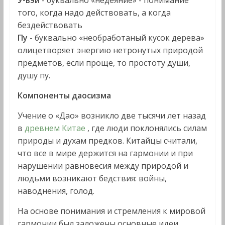
У-вэй
- буквально «недеяние» - понимание
того, когда надо действовать, а когда
бездействовать
Пу
- буквально «необработаный кусок дерева»
олицетворяет энергию нетронутых природой
предметов, если проще, то простоту души,
душу пу.
Компоненты даосизма
Учение о «Дао» возникло две тысячи лет назад
в
древнем Китае
, где люди поклонялись силам
природы и духам предков. Китайцы считали,
что все в мире держится на гармонии и при
нарушении равновесия между природой и
людьми возникают бедствия: войны,
наводнения, голод.
На основе понимания и стремления к мировой
гармонии был заложены основные идеи