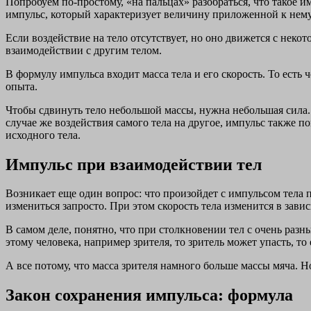
Попробуем по-простому, «на пальцах» разобраться, что такое им
импульс, который характеризует величину приложенной к нем
Если воздействие на тело отсутствует, но оно движется с некот
взаимодействии с другим телом.
В формулу импульса входит масса тела и его скорость. То есть
опыта.
Чтобы сдвинуть тело небольшой массы, нужна небольшая сила. 
случае же воздействия самого тела на другое, импульс также п
исходного тела.
Импульс при взаимодействии тел
Возникает еще один вопрос: что произойдет с импульсом тела п
измениться запросто. При этом скорость тела изменится в завис
В самом деле, понятно, что при столкновении тел с очень раз
этому человека, например зрителя, то зритель может упасть, т
А все потому, что масса зрителя намного больше массы мяча. 
Закон сохранения импульса: формула