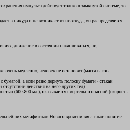
сохранения импульса действует только в замкнутой системе, то
дает в никуда и не возникает из ниоткуда, он распределяется
ловиях, движение в состоянии накапливаться, но,
же очень медленно, человек не остановит (масса вагона
 бумагой. а если резко дернуть полоску бумаги - стакан
 отсутствии действия на него других тел)
ростью (600-800 м/с), оказывается смертельно опасной (скорость
тельнейших метафизиков Нового времени ввел такое понятие