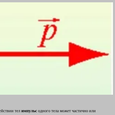
действии тел
импульс
одного тела может частично или