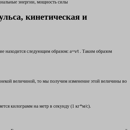
нциальные энергии, мощность силы
ульса, кинетическая и
е находится следующим образом: a=v⁄t . Таким образом
е некой величиной, то мы получим изменение этой величины во
ется килограмм на метр в секунду (1 кг*м/с).