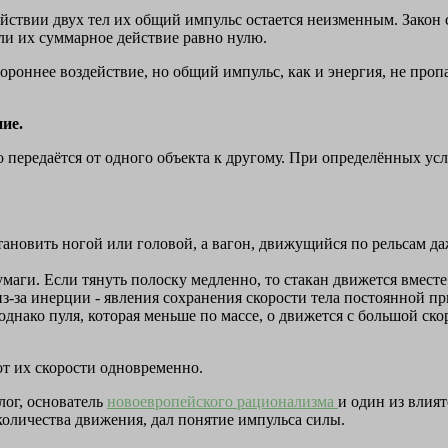
ействии двух тел их общий импульс остается неизменным. Закон 
или их суммарное действие равно нулю.
ороннее воздействие, но общий импульс, как и энергия, не пропа
ие.
о передаётся от одного объекта к другому. При определённых ус
тановить ногой или головой, а вагон, движущийся по рельсам да
аги. Если тянуть полоску медленно, то стакан движется вместе с
-за инерции - явления сохранения скорости тела постоянной при
однако пуля, которая меньше по массе, о движется с большой ско
 от их скорости одновременно.
лог, основатель
новоевропейского рационализма
и один из влия
количества движения, дал понятие импульса силы.