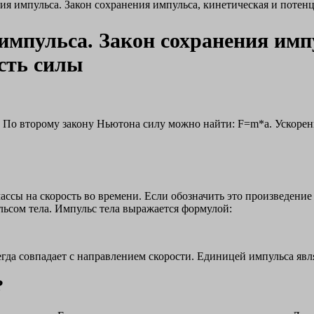
ния импульса. Закон сохранения импульса, кинетическая и поте
импульса. Закон сохранения имп
сть силы
По второму закону Ньютона силу можно найти: F=m*a. Ускорени
ассы на скорость во времени. Если обозначить это произведени
льсом тела. Импульс тела выражается формулой:
гда совпадает с направлением скорости. Единицей импульса явля
?