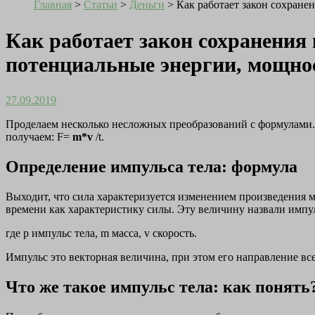
Главная
>
Статьи
>
Деньги
>
Как работает закон сохране
Как работает закон сохранения 
потенциальные энергии, мощно
27.09.2019
Проделаем несколько несложных преобразований с формулами. 
получаем: F=
m*v
/t.
Определение импульса тела: формула
Выходит, что сила характеризуется изменением произведения м
времени как характеристику силы. Эту величину назвали импу
где p импульс тела, m масса, v скорость.
Импульс это векторная величина, при этом его направление все
Что же такое импульс тела: как понять