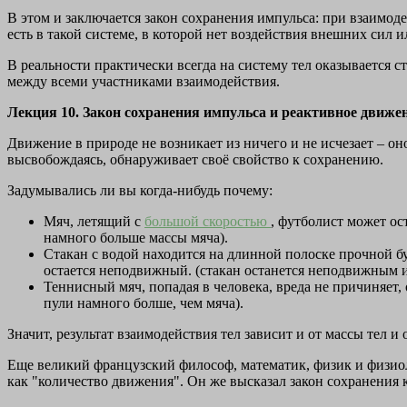
В этом и заключается закон сохранения импульса: при взаимод
есть в такой системе, в которой нет воздействия внешних сил 
В реальности практически всегда на систему тел оказывается ст
между всеми участниками взаимодействия.
Лекция 10. Закон сохранения импульса и реактивное движен
Движение в природе не возникает из ничего и не исчезает – он
высвобождаясь, обнаруживает своё свойство к сохранению.
Задумывались ли вы когда-нибудь почему:
Мяч, летящий с
большой скоростью
, футболист может ос
намного больше массы мяча).
Стакан с водой находится на длинной полоске прочной бум
остается неподвижный. (стакан останется неподвижным из
Теннисный мяч, попадая в человека, вреда не причиняет, 
пули намного болше, чем мяча).
Значит, результат взаимодействия тел зависит и от массы тел и
Еще великий французский философ, математик, физик и физио
как "количество движения". Он же высказал закон сохранения 