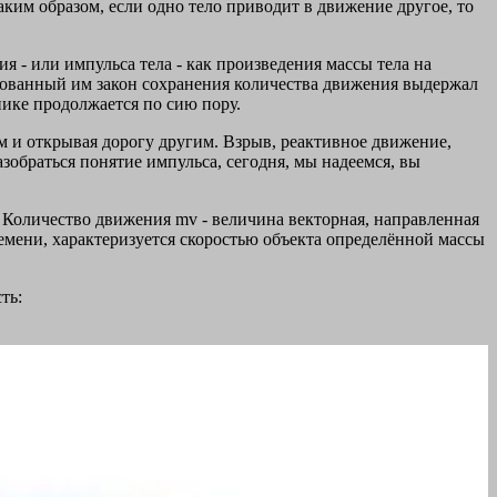
таким образом, если одно тело приводит в движение другое, то
я - или импульса тела - как произведения массы тела на
ированный им закон сохранения количества движения выдержал
нике продолжается по сию пору.
м и открывая дорогу другим. Взрыв, реактивное движение,
зобраться понятие импульса, сегодня, мы надеемся, вы
.
Количество движения
mv -
величина векторная, направленная
емени, характеризуется
скоростью
объекта определённой
массы
ть: