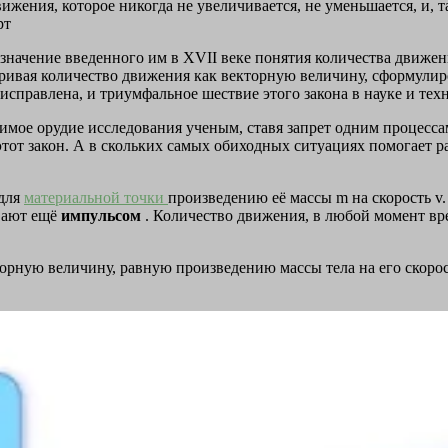
вижения, которое никогда не увеличивается, не уменьшается, и, 
рт
значение введенного им в XVII веке понятия количества движени
атривая количество движения как векторную величину, сформул
исправлена, и триумфальное шествие этого закона в науке и тех
имое орудие исследования ученым, ставя запрет одним процесса
тот закон. А в скольких самых обиходных ситуациях помогает ра
 для
материальной точки
произведению её массы
m
на скорость
v
ывают ещё
импульсом
. Количество движения, в любой момент вр
орную величину, равную произведению массы тела на его скорос