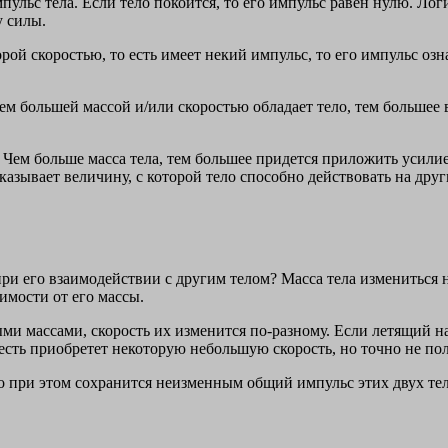
пульс тела. Если тело покоится, то его импульс равен нулю. Логи
у силы.
орой скоростью, то есть имеет некий импульс, то его импульс озн
 чем большей массой и/или скоростью обладает тело, тем большее
Чем больше масса тела, тем большее придется приложить усилие.
оказывает величину, с которой тело способно действовать на дру
ри его взаимодействии с другим телом? Масса тела измениться н
имости от его массы.
ными массами, скорость их изменится по-разному. Если летящий 
о есть приобретет некоторую небольшую скорость, но точно не по
Но при этом сохранится неизменным общий импульс этих двух тел