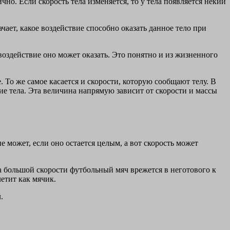
чно. Если скорость тела изменяется, то у тела появляется некий
ачает, какое воздействие способно оказать данное тело при
 воздействие оно может оказать. Это понятно и из жизненного
 То же самое касается и скорости, которую сообщают телу. В
гие тела. Эта величина напрямую зависит от скорости и массы
е может, если оно остается целым, а вот скорость может
на большой скорости футбольный мяч врежется в неготового к
летит как мячик.
.