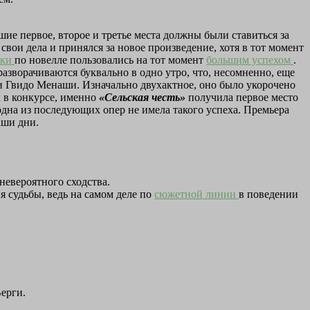
ие первое, второе и третье места должны были ставиться за
 свои дела и принялся за новое произведение, хотя в тот момент
вки
по новелле пользовались на тот момент
большим успехом
.
азворачиваются буквально в одно утро, что, несомненно, еще
 Гвидо Менаши. Изначально двухактное, оно было укорочено
х в конкурсе, именно
«Сельская честь»
получила первое место
одна из последующих опер не имела такого успеха. Премьера
аши дни.
невероятного сходства.
я судьбы, ведь на самом деле по
сюжетной линии
в поведении
ерги.