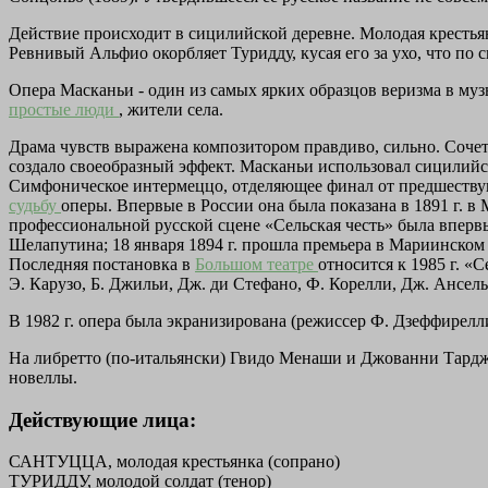
Действие происходит в сицилийской деревне. Молодая крестьян
Ревнивый Альфио окорбляет Туридду, кусая его за ухо, что по
Опера Масканьи - один из самых ярких образцов веризма в муз
простые люди
, жители села.
Драма чувств выражена композитором правдиво, сильно. Соче
создало своеобразный эффект. Масканьи использовал сицилийс
Симфоническое интермеццо, отделяющее финал от предшествую
судьбу
оперы. Впервые в России она была показана в 1891 г. в
профессиональной русской сцене «Сельская честь» была впервые 
Шелапутина; 18 января 1894 г. прошла премьера в Мариинском т
Последняя постановка в
Большом театре
относится к 1985 г. «
Э. Карузо, Б. Джильи, Дж. ди Стефано, Ф. Корелли, Дж. Ансель
В 1982 г. опера была экранизирована (режиссер Ф. Дзеффирелли
На либретто (по-итальянски) Гвидо Менаши и Джованни Тарджо
новеллы.
Действующие лица:
САНТУЦЦА, молодая крестьянка (сопрано)
ТУРИДДУ, молодой солдат (тенор)