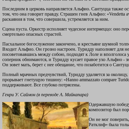
Последним в церковь направляется Альфио. Сантуцца также ост
том, что она говорит правду. Страшен гнев Альфио: «Vendetta av
раскаяния в том, что совершила, устремляется за ним.
Сцена пуста. Оркестр исполняет чудесное интермеццо: оно пер
смертельно опасных страстей.
Пасхальное богослужение закончено, и крестьяне шумной толп
Входит Альфио. Он грозно настроен. Туридду наполняет для не
посоветовавшись между собою, подходят к Лоле и вполголоса 
соперник обнимаются, и Туридду кусает правое ухо Альфио - зн
Он зовет мать, берет с нее обещание, что позаботится о Сантуц
Полный мрачных предчувствий, Туридду удаляется за околицу, 
прорывает гнетущую тишину: «Hanno ammazzato compare Turidd
поддерживают. Все глубоко потрясены.
Генри У. Саймон (в переводе А. Майкапара)
Одержавшую победу 
композитор был пор
Он не мог поверить,
Ратклиф» была толь