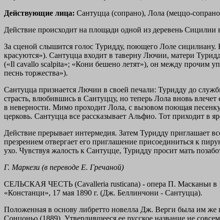
Действующие лица:
Сантуцца (сопрано), Лола (меццо-сопрано)
Действие происходит на площади одной из деревень Сицилии в
За сценой слышится голос Туридду, поющего Лоле сицилиану. На
красуются»). Сантуцца входит в таверну Лючии, матери Туридд
(«Il cavallo scalpita»; «Кони бешено летят»), он между прочим 
песнь торжества»).
Сантуцца признается Лючии в своей печали: Туридду до служб
страсть, влюбившись в Сантуццу, но теперь Лола вновь влечет е
в неверности. Мимо проходит Лола, с вызовом поющая песенку («
церковь. Сантуцца все рассказывает Альфио. Тот приходит в яро
Действие прерывает интермедия. Затем Туридду приглашает всех
презрением отвергает его приглашение присоединиться к пир
ухо. Чувствуя жалость к Сантуцце, Туридду просит мать позаб
Г. Маркези (в переводе Е. Гречаной)
СЕЛЬСКАЯ ЧЕСТЬ (Cavalleria rusticana) - опера П. Масканьи в
«Констанци», 17 мая 1890 г. (Дж. Беллинчони - Сантуцца).
Положенная в основу либретто новелла Дж. Верги была им же 
Сонцоньо (1889). Утвердившееся ее русское название не совсем