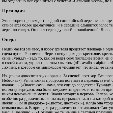
бы отдаленно мог сравниться с успехом «Сельской чести», но и 
Прелюдия
Эта история происходит в одной сицилийской деревне в конце 
становится более драматичной, и в середине слышится голос 
деревню солдат. Он поет серенаду своей возлюбленной, Лоле.
Опера
Поднимается занавес, и взору зрителя предстает площадь в од
сцена пуста. Рассветает. Через сцену проходят крестьяне, кре
сыне Туридду - ведь то, как он ведет себя последнее время, е
о своей жизни, ударяя при этом хлыстом («II cavallo scalpita» 
Лючией, в котором он мимоходом упоминает, что видел ее сына
Из церкви доносятся звуки органа. За сценой поет хор. Все пос
Небесная»). Религиозная процессия вступает в церковь, за ней 
mamma...» («Знаете сами, мама, что еще до солдатства Туридду
но, когда вернулся, она была замужем за другим, и тогда он п
ничем помочь ей не может. Лючия заходит в церковь. Теперь, 
особенно раздраженным, когда их прерывает та, из-за которой 
любви «Fior di giaggiolo» («Цветок, цветочек!»). Когда она у
невыносимым. В припадке раздражения он отталкивает Сантуццу,
Pasqua, spergiuro!» («Погибни же ты нынче в светлый праздник