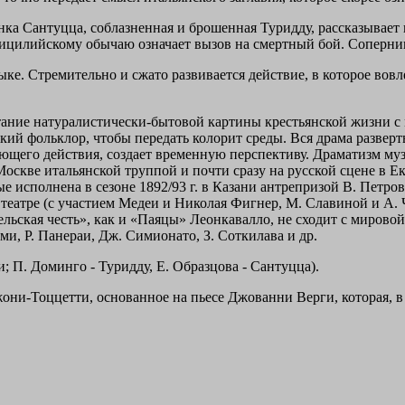
ка Сантуцца, соблазненная и брошенная Туридду, рассказывает 
 сицилийскому обычаю означает вызов на смертный бой. Соперни
ыке. Стремительно и сжато развивается действие, в которое вов
тание натуралистически-бытовой картины крестьянской жизни с
кий фольклор, чтобы передать колорит среды. Вся драма развер
щего действия, создает временную перспективу. Драматизм музы
 Москве итальянской труппой и почти сразу на русской сцене в
исполнена в сезоне 1892/93 г. в Казани антрепризой В. Петровск
еатре (с участием Медеи и Николая Фигнер, М. Славиной и А. Чер
Сельская честь», как и «Паяцы» Леонкавалло, не сходит с миров
ми, Р. Панераи, Дж. Симионато, З. Соткилава и др.
; П. Доминго - Туридду, Е. Образцова - Сантуцца).
ни-Тоццетти, основанное на пьесе Джованни Верги, которая, в