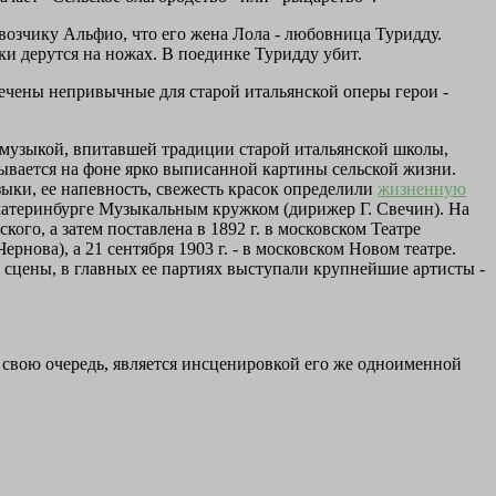
возчику Альфио, что его жена Лола - любовница Туридду.
ки дерутся на ножах. В поединке Туридду убит.
лечены непривычные для старой итальянской оперы герои -
 музыкой, впитавшей традиции старой итальянской школы,
тывается на фоне ярко выписанной картины сельской жизни.
ки, ее напевность, свежесть красок определили
жизненную
 Екатеринбурге Музыкальным кружком (дирижер Г. Свечин). На
ого, а затем поставлена в 1892 г. в московском Театре
нова), а 21 сентября 1903 г. - в московском Новом театре.
ой сцены, в главных ее партиях выступали крупнейшие артисты -
 свою очередь, является инсценировкой его же одноименной