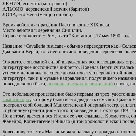
ЛЮЧИЯ, его мать (контральто)
АЛЬФИО, деревенский возчик (баритон)
ЛОЛА, его жена (меццо-сопрано)
Время действия: праздник Пасхи в конце XIX века.
Место действия: деревня на Сицилии.
Первое исполнение: Рим, театр "Костанци", 17 мая 1890 года.
Название «Cavalleria rusticana» обычно переводится как «Сель
Джованни Верги, то в ней описано поведение героев еще более 
Открыто, с огромной силой выраженная всепоглощающая страсть
литературные достоинства либретто. Новелла Верги считалась 
успехом исполняла на сцене драматическую версию этой новелл
литературе, так и в музыке направления, получившего название 
повседневного быта,
психологических переживаний
героев, в
Это небольшое произведение было первым из трех, удостоивши
композитора
, которому было всего двадцать семь лет. Даже в 
построил свой большой Манхеттенский оперный театр, заплати
«публичную репетицию» этого произведения 1 октября 1891 год
Но к этому времени вся Италия ее уже слышала. Кроме того, он
Жанейро, Копенгагене и Чикаго (в той хронологической последо
Более полустолетия Масканьи жил на славу и доходы от постано