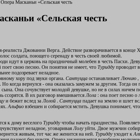
. Опера Масканьи «Сельская честь
асканьи «Сельская честь
-реалиста Джованни Верга. Действие разворачивается в конце 
олос солдата, поющего серенаду в честь своей любимой.
юди идут в церковь на праздничный молебен в честь Пасхи. Де
й поет свою песню. Он понятия не имеет, что
Туридду
проводит в
льнее подозревает неладное.
овному хору под звуки органа.
Сантуцца
останавливает
Лючию
,
. Но когда вернулся - она оказалась замужем за другим. Тогда о
а сына. Она сочувствует молодой девушке, но не в силах ничем 
вь ссорятся. В их разговор вмешивается
Лола
: она поет песню о
цу
и бежит вслед за
Лолой
.
Сантуцца
падает на землю и шлет в
иях.
Альфио
взбешен и собирается мстить. Девушка понимает, что 
тся к дому веселого
Туридду
чтобы начать празднества. Появляе
дчувствуют неладное, уговаривая
Лолу
уйти. Двое мужчин собир
 вернется живым, тот час же женится на ней.
Туридду
уходит к
Ал
ючия падают без чувств. Опера заканчивается всеобщим молчани