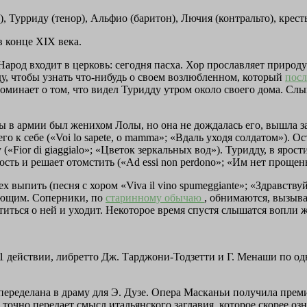
, Турриду (тенор), Альфио (баритон), Лючия (контральто), крест
 конце XIX века.
род входит в церковь: сегодня пасха. Хор прославляет природу 
у, чтобы узнать что-нибудь о своем возлюбленном, который
посл
упоминает о том, что видел Туридду утром около своего дома. Слы
ы в армии был женихом Лолы, но она не дождалась его, вышла 
го к себе («Voi lo sapete, o mamma»; «Вдаль уходя солдатом»). 
Fior di giaggialo»; «Цветок зеркальных вод»). Туридду, в ярост
сть и решает отомстить («Ad essi non perdono»; «Им нет прощень
 выпить (песня с хором «Viva il vino spumeggiante»; «Здравствуй
ующим. Соперники, по
старинному обычаю
, обнимаются, вызыва
отиться о ней и уходит. Некоторое время спустя слышатся вопли
 1 действии, либретто Дж. Тарджони-Тодзетти и Г. Менаши по од
переделана в драму для Э. Дузе. Опера Масканьи получила прем
 точно передает смысл итальянского заглавия, которое скорее оз