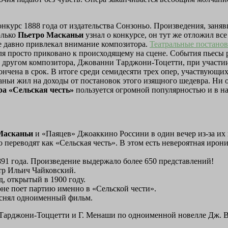
курс 1888 года от издательства Сонзоньо. Произведения, занявш
олько
Пьетро Масканьи
узнал о конкурсе, он тут же отложил все
е давно привлекал внимание композитора.
Театральные постано
я просто приковано к происходящему на сцене. События пьесы р
 другом композитора, Джованни Тарджони-Тоцетти, при участии
кончена в срок. В итоге среди семидесяти трех опер, участвующи
аньи жил на доходы от постановок этого изящного шедевра. Ни 
ра «Сельская честь»
пользуется огромной популярностью и в н
 Масканьи
и «Паяцев» Джоаккино Россини в один вечер из-за их 
 переводят как «Сельская честь». В этом есть невероятная ирони
1891 года. Произведение выдержало более 650 представлений!
тр Ильич Чайковский.
, открытый в 1900 году.
не поет партию именно в «Сельской чести».
 снял одноименный фильм.
 Тарджони-Тоццетти и Г. Менаши по одноименной новелле Дж. В