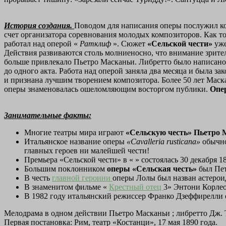
История создания.
Поводом для написания оперы послужил кон
счет организатора соревнования молодых композиторов. Как т
работал над оперой «
Ратклиф
». Сюжет
«Сельской чести»
уж
Действия развиваются столь молниеносно, что внимание зрител
больше привлекало Пьетро Масканьи. Либретто было написано
до одного акта. Работа над оперой заняла два месяца и была за
и признана лучшим творением композитора. Более 50 лет Маск
оперы знаменовалась ошеломляющим восторгом публики.
Опе
Занимательные факты:
Многие театры мира играют
«Сельскую честь» Пьетро
Итальянское название оперы
«Cavalleria rusticana»
обычно
главных героев ни малейшей чести!
Премьера «Сельской чести» в « » состоялась 30 декабря 
Большим поклонником
оперы «Сельская честь»
был Пе
В честь
главной героини
оперы Лолы был назван астероид
В знаменитом фильме «
Крестный отец
3» Энтони Корлео
В 1982 году итальянский режиссер Франко Дзеффирелли
Мелодрама в одном действии Пьетро Масканьи ; либретто Дж.
Первая постановка: Рим, театр «Костанци», 17 мая 1890 года.