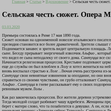
Главная
>
Статьи
>
Вдохновение
>
Сельская честь сюжет
Сельская честь сюжет. Опера М
03.03.2020
Премьера состоялась в Риме 17 мая 1890 года.
Сюжет основан на одноименной новелле итальянского писателя
прелюдия становится все более драматичной. Зрители слышат г
Поднимается занавес и зритель видит центральную площадь. Л
сыне. Беседу прерывает энергичный извозчик
Альфио
, которы
что видел ее сына неподалеку от своего дома.
Сантуцца
все си
Начинается религиозная процессия. Крестьяне подпевают церк
еще до службы он был влюблен в
Лолу
и хотел жениться на ней
вновь воспылал страстью к
Лоле
.
Лючия
очень расстроена из-з
Сантуцце
свои невнятные извинения за опоздание, но они вно
справиться со своими чувствами, он грубо отталкивает
Сантуц
Альфио
.
Сантуцца
в гневе рассказывает ему о своих подозрен
ревнивым мужем
Лолы
.
Как раз закончилась процессия. Все жители деревни устремляю
Тогда молодой солдат разбивает чашу вдребезги. Женщины пре
берет с матери слово, что та позаботится о девушке. А он, если
прорывает тишину: «Зарезали сейчас Туридду!». Сантуцца и Л