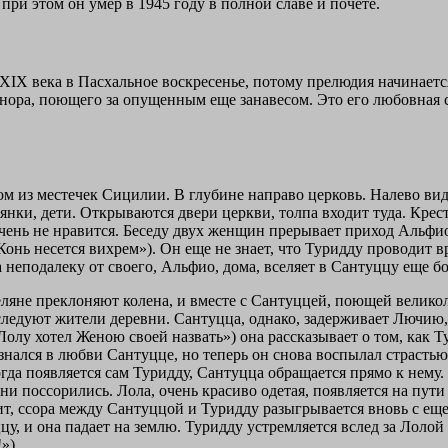
при этом он умер в 1945 году в полной славе и почете.
XIX века в Пасхальное воскресенье, потому прелюдия начинаетс
тенора, поющего за опущенным еще занавесом. Это его любовная
ном из местечек Сицилии. В глубине направо церковь. Налево ви
стьянки, дети. Открываются двери церкви, толпа входит туда. К
й очень не нравится. Беседу двух женщин прерывает приход Альф
- «Конь несется вихрем»). Он еще не знает, что Туридду проводит
 неподалеку от своего, Альфио, дома, вселяет в Сантуццу еще б
еляне преклоняют колена, и вместе с Сантуццей, поющей великолеп
следуют жители деревни. Сантуцца, однако, задерживает Лючию, ч
 Лолу хотел Женою своей назвать») она рассказывает о том, как 
ризнался в любви Сантуцце, но теперь он снова воспылал страстью
когда появляется сам Туридду, Сантуцца обращается прямо к нем
они поссорились. Лола, очень красиво одетая, появляется на пути
ходит, ссора между Сантуццой и Туридду разыгрывается вновь с ещ
 и она падает на землю. Туридду устремляется вслед за Лолой в
!»)