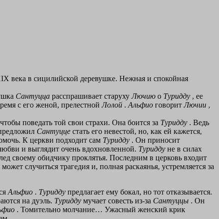
XIX века в сицилийской деревушке. Нежная и спокойная
вушка
Сантуцца
расспрашивает старуху
Лючию
о
Туридду
, ее
ремя с его женой, прелестной
Лолой
.
Альфио
говорит
Лючии
,
 чтобы поведать той свои страхи. Она боится за
Туридду
. Ведь
н предложил
Сантуцце
стать его невестой, но, как ей кажется,
помочь. К церкви подходит сам
Туридду
. Он приносит
 любви и выглядит очень вдохновленной.
Туридду
не в силах
след своему обидчику проклятья. Последним в церковь входит
может случиться трагедия и, полная раскаянья, устремляется за
тся
Альфио
.
Туридду
предлагает ему бокал, но тот отказывается.
аются на дуэль.
Туридду
мучает совесть из-за
Сантуццы
. Он
ьфио
. Томительно молчание… Ужасный женский крик
ем.