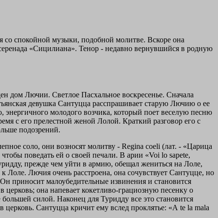
я со спокойной музыки, подобной молитве. Вскоре она
 серенада «Сицилиана». Тенор - недавно вернувшийся в родную
ден дом Лючии. Светлое Пасхальное воскресенье. Сначала
рестьянская девушка Сантуцца расспрашивает старую Лючию о ее
ио, энергичного молодого возчика, который поет веселую песню
 время с его прелестной женой Лолой. Краткий разговор его с
ольше подозрений.
ное соло, они возносят молитву - Regina coeli (лат. - «Царица
тобы поведать ей о своей печали. В арии «Voi lo sapete,
Туридду, прежде чем уйти в армию, обещал жениться на Лоле,
 к Лоле. Лючия очень расстроена, она сочувствует Сантуцце, но
у. Он приносит малоубедительные извинения и становится
 в церковь; она напевает кокетливо-грациозную песенку о
е большей силой. Наконец для Туридду все это становится
 церковь. Сантуцца кричит ему вслед проклятье: «А te la mala