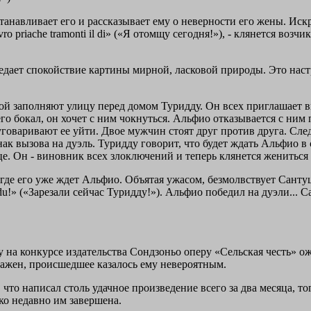
анавливает его и рассказывает ему о неверности его жены. Иск
ro priache tramonti il di» («Я отомщу сегодня!»), - клянется возч
едает спокойствие картины мирной, ласковой природы. Это наст
ой заполняют улицу перед домом Туридду. Он всех приглашает 
го бокал, он хочет с ним чокнуться. Альфио отказывается с ним
уговаривают ее уйти. Двое мужчин стоят друг против друга. С
ак вызова на дуэль. Туридду говорит, что будет ждать Альфио в
це. Он - виновник всех злоключений и теперь клянется жениться н
где его уже ждет Альфио. Объятая ужасом, безмолвствует Санту
u!» («Зарезали сейчас Туридду!»). Альфио победил на дуэли...
на конкурсе издательства Сондзоньо оперу «Сельская честь» о
ажен, происшедшее казалось ему невероятным.
 что написал столь удачное произведение всего за два месяца, то
ко недавно им завершена.