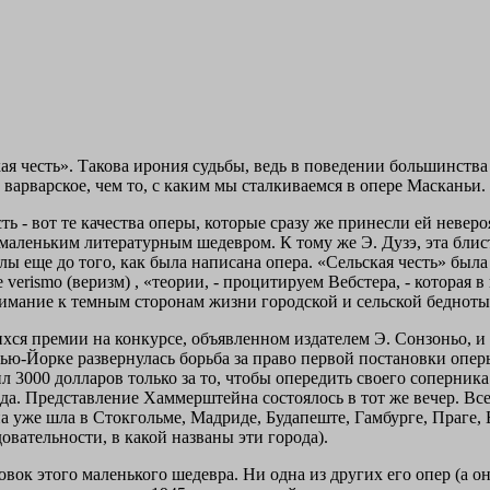
ская честь». Такова ирония судьбы, ведь в поведении большинств
варварское, чем то, с каким мы сталкиваемся в опере Масканьи.
 - вот те качества оперы, которые сразу же принесли ей невер
маленьким литературным шедевром. К тому же Э. Дузэ, эта блис
ы еще до того, как была написана опера. «Сельская честь» был
verismo (веризм) , «теории, - процитируем Вебстера, - которая в
нимание к темным сторонам жизни городской и сельской бедноты
хся премии на конкурсе, объявленном издателем Э. Сонзоньо, и 
Нью-Йорке развернулась борьба за право первой постановки опер
л 3000 долларов только за то, чтобы опередить своего соперни
а. Представление Хаммерштейна состоялось в тот же вечер. Все
а уже шла в Стокгольме, Мадриде, Будапеште, Гамбурге, Праге, 
вательности, в какой названы эти города).
вок этого маленького шедевра. Ни одна из других его опер (а о