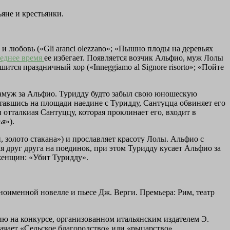
ьяне и крестьянки.
и любовь («Gli aranci olezzano»; «Пышно плоды на деревьях
еднее время
ее избегает. Появляется возчик Альфио, муж Лолы
шится праздничный хор («Inneggiamo al Signore risorto»; «Пойте
замуж за Альфио. Туридду будто забыл свою юношескую
Оставшись на площади наедине с Туридду, Сантуцца обвиняет его
и отталкиая Сантуццу, которая проклинает его, входит в
я»).
, золото стакана») и прославляет красоту Лолы. Альфио с
я друг друга на поединок, при этом Туридду кусает Альфио за
 женщин: «Убит Туридду».
ноименной новелле и пьесе Дж. Верги. Премьера: Рим, театр
ию на конкурсе, организованном итальянским издателем Э.
начает «Сельское благородство» или «рыцарство».