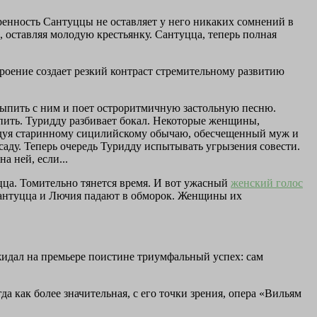
ренность Сантуццы не оставляет у него никаких сомнений в
ик, оставляя молодую крестьянку. Сантуцца, теперь полная
роение создает резкий контраст стремительному развитию
выпить с ним и поет остроритмичную застольную песню.
 пить. Туридду разбивает бокал. Некоторые женщины,
ледуя старинному сицилийскому обычаю, обесчещенный муж и
 саду. Теперь очередь Туридду испытывать угрызения совести.
а ней, если...
цца. Томительно тянется время. И вот ужасный
женский голос
 Сантуцца и Лючия падают в обморок. Женщины их
жидал на премьере поистине триумфальный успех: сам
гда как более значительная, с его точки зрения, опера «Вильям