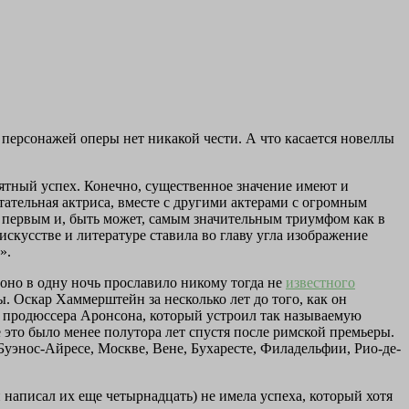
а персонажей оперы нет никакой чести. А что касается новеллы
оятный успех. Конечно, существенное значение имеют и
тательная актриса, вместе с другими актерами с огромным
а первым и, быть может, самым значительным триумфом как в
 искусстве и литературе ставила во главу угла изображение
».
оно в одну ночь прославило никому тогда не
известного
ы. Оскар Хаммерштейн за несколько лет до того, как он
ка продюссера Аронсона, который устроил так называемую
 это было менее полутора лет спустя после римской премьеры.
Буэнос-Айресе, Москве, Вене, Бухаресте, Филадельфии, Рио-де-
н написал их еще четырнадцать) не имела успеха, который хотя