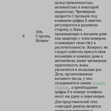
целеустремленностью,
активностью и некоторой
жадностью. Чрезмерная
щедрость Стрельцов под
влиянием цифры 8 заметно
регулируется в разумную
сторону, а Львы,
Лев,
проживающие в восьмом доме
8
Стрелец,
или квартире с этим номером,
Козерог
сглаживают свою тягу к
расточительности. Козерогу же
следует избегать присутствия
восьмерки в номерах дома и
автомобиля, иначе чрезмерная
практичность знака
увеличится в несколько раз.
Дела, организованные
восьмого числа, у них
складываются самым
лучшим
образом
, а преобладание
цифры 8 в номере телефона
несет им удачу в переговорах
Для представителей этих
созвездий девятка является
символом интуиции и