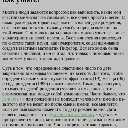
Как узнать?
Многие люди задаются вопросом: как вычислить, какие мои
счастливые числа? На самом деле, все очень просто и легко. С
помощью кода, который содержится в вашей дате рождения,
есть возможность узнать вашу судьбу и предназначение на
этой земле. С помощью даты рождения можно узнать главные
характеристики своей персоны. Все вычисления происходят
по системе такой науки, как нумерология, ее давным-давно
создал известный математик Пифагор. Вся его жизнь была
связанна с числами, и он считал, что только с помощью чисел
мы можем узнать, что нас ждет дальше.
Суть в том, что определенное счастливое число по дате
закреплено за каждым человеком, их всего 9. Для того, чтобы
определить такое число, нужно цифры из дня (19), месяца (06)
и года рождения (1996) сложить вместе. Также, практикуют,
что вместе с датой рождения считают и имя, так как это
взаимосвязанные между собой компоненты. Часто бывает, что
данное имя
при рождении не подходит человеку и именно из-
за этого ему не везет, но после смены имени, все меняется.
Если же имя можно поменять, то дату рождения нет. Дата
вашего рождения – это
духовное наставление
, когда к вам
прикрепляется число, которое потом станет для вас спутником
и помощником по жизни. Число определяет ваш характер,