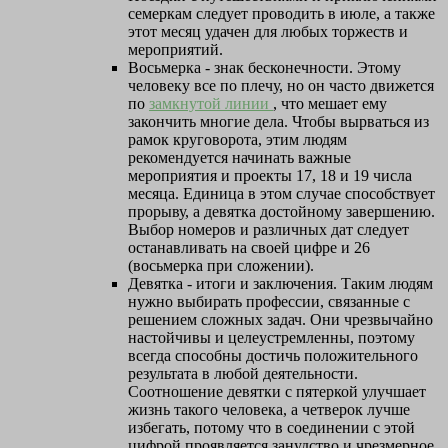
семеркам следует проводить в июле, а также
этот месяц удачен для любых торжеств и
мероприятий.
Восьмерка - знак бесконечности. Этому
человеку все по плечу, но он часто движется
по
замкнутой линии
, что мешает ему
закончить многие дела. Чтобы вырваться из
рамок круговорота, этим людям
рекомендуется начинать важные
мероприятия и проекты 17, 18 и 19 числа
месяца. Единица в этом случае способствует
прорыву, а девятка достойному завершению.
Выбор номеров и различных дат следует
останавливать на своей цифре и 26
(восьмерка при сложении).
Девятка - итоги и заключения. Таким людям
нужно выбирать профессии, связанные с
решением сложных задач. Они чрезвычайно
настойчивы и целеустремленны, поэтому
всегда способны достичь положительного
результата в любой деятельности.
Соотношение девятки с пятеркой улучшает
жизнь такого человека, а четверок лучше
избегать, потому что в соединении с этой
цифрой проявляется занудство и чрезмерное