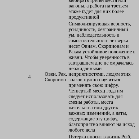
выбирать третьи места или
вагоны, а работа на третьем
этаже будет для них более
продуктивной
Символизирующая верность,
усидчивость, безграничный
ум, наблюдательность и
самостоятельность четверка
несет Овнам, Скорпионам и
Ракам устойчивое положение в
жизни. Чтобы уверенность в
завтрашнем дне не омрачалась
неожиданными
Овен, Рак,
неприятностями, людям этих
4
Скорпион
знаков нужно научиться
применять свою цифру.
Четвертый месяц года им
следует использовать для
смены работы, места
жительства или других
важных изменений, а даты,
содержащие эту цифру,
благоприятно влияют на исход
любого дела
Пятерка вносит в жизнь Рыб,