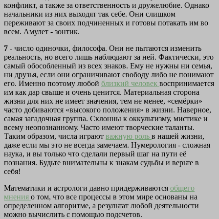
конфликт, а также за ответственность и дружелюбие. Однако
начальники из них выходят так себе. Они слишком
переживают за своих подчиненных и готовы потакать им во
всем. Амулет - зонтик.
7
- число одиночки, философа. Они не пытаются изменить
реальность, но всего лишь наблюдают за ней. Фактически, это
самый обособленный из всех знаков. Ему не нужны ни семья,
ни друзья, если они ограничивают свободу либо не понимают
его. Именно поэтому любой
близкий человек
воспринимается
им как дар свыше и очень ценится. Материальная сторона
жизни для них не имеет значения, тем не менее, «семёрки»
часто добиваются «высокого положения» в жизни. Наверное,
самая загадочная группа. Склонны к оккультизму, мистике и
всему неопознанному. Часто имеют творческие таланты.
Таким образом, числа играют
важную роль
в нашей жизни,
даже если мы это не всегда замечаем. Нумерология - сложная
наука, и вы только что сделали первый шаг на пути её
познания. Будьте внимательны к знакам судьбы и верьте в
себя!
Математики и астрологи давно придерживаются
общего
мнения
о том, что все процессы в этом мире основаны на
определенном алгоритме, а результат любой деятельности
можно вычислить с помощью подсчетов.