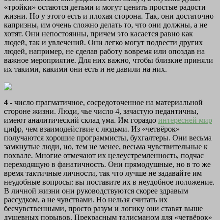
«тройки» остаются детьми и могут ценить простые радости
жизни. Но у этого есть и плохая сторона. Так, они достаточно
капризны, им очень сложно делать то, что они должны, а не
хотят. Они непостоянны, причем это касается равно как
людей, так и увлечений. Они легко могут подвести других
людей, например, не сделав работу вовремя или опоздав на
важное мероприятие. Для них важно, чтобы близкие приняли
их такими, какими они есть и не давили на них.
4
- число прагматичное, сосредоточенное на материальной
стороне жизни. Люди, чье число 4, зачастую педантичны,
имеют аналитический склад ума. Им гораздо
интересней мир
цифр, чем взаимодействие с людьми. Из «четвёрок»
получаются хорошие программисты, бухгалтеры. Они весьма
замкнутые люди, но, тем не менее, весьма чувствительные к
похвале. Многие отмечают их целеустремленность, подчас
переходящую в фанатичность. Они прямодушные, но в то же
время тактичные личности, так что лучше не задавайте им
неудобные вопросы: вы поставите их в неудобное положение.
В личной жизни они руководствуются скорее здравым
рассудком, а не чувствами. Но нельзя считать их
бесчувственными, просто разум и логику они ставят выше
душевных порывов. Прекрасным талисманом для «четвёрок»