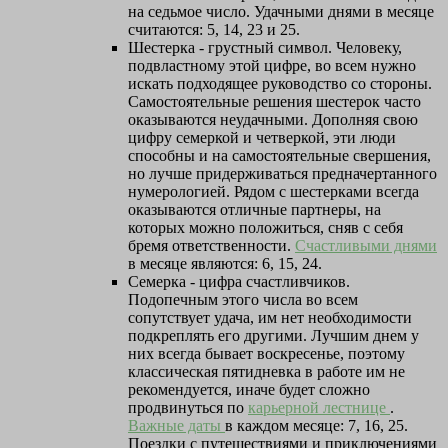
на седьмое число. Удачными днями в месяце
считаются: 5, 14, 23 и 25.
Шестерка - грустный символ. Человеку,
подвластному этой цифре, во всем нужно
искать подходящее руководство со стороны.
Самостоятельные решения шестерок часто
оказываются неудачными. Дополняя свою
цифру семеркой и четверкой, эти люди
способны и на самостоятельные свершения,
но лучше придерживаться предначертанного
нумерологией. Рядом с шестерками всегда
оказываются отличные партнеры, на
которых можно положиться, сняв с себя
бремя ответственности.
Счастливыми днями
в месяце являются: 6, 15, 24.
Семерка - цифра счастливчиков.
Подопечным этого числа во всем
сопутствует удача, им нет необходимости
подкреплять его другими. Лучшим днем у
них всегда бывает воскресенье, поэтому
классическая пятидневка в работе им не
рекомендуется, иначе будет сложно
продвинуться по
карьерной лестнице
.
Важные даты
в каждом месяце: 7, 16, 25.
Поездки с путешествиями и приключениями