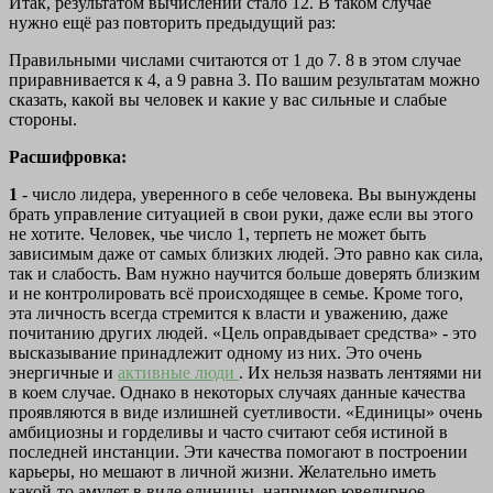
Итак, результатом вычислений стало 12. В таком случае
нужно ещё раз повторить предыдущий раз:
Правильными числами считаются от 1 до 7. 8 в этом случае
приравнивается к 4, а 9 равна 3. По вашим результатам можно
сказать, какой вы человек и какие у вас сильные и слабые
стороны.
Расшифровка:
1
- число лидера, уверенного в себе человека. Вы вынуждены
брать управление ситуацией в свои руки, даже если вы этого
не хотите. Человек, чье число 1, терпеть не может быть
зависимым даже от самых близких людей. Это равно как сила,
так и слабость. Вам нужно научится больше доверять близким
и не контролировать всё происходящее в семье. Кроме того,
эта личность всегда стремится к власти и уважению, даже
почитанию других людей. «Цель оправдывает средства» - это
высказывание принадлежит одному из них. Это очень
энергичные и
активные люди
. Их нельзя назвать лентяями ни
в коем случае. Однако в некоторых случаях данные качества
проявляются в виде излишней суетливости. «Единицы» очень
амбициозны и горделивы и часто считают себя истиной в
последней инстанции. Эти качества помогают в построении
карьеры, но мешают в личной жизни. Желательно иметь
какой-то амулет в виде единицы, например ювелирное