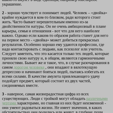
украшение.
2
- хорошо чувствует и понимает людей. Человек – «двойка»
крайне нуждается в ком-то близком, ради которого стоит
жить. Часто бывает нерешительным именно из-за
двойственности натуры. Он не очень амбициозный в плане
карьеры, семья и отношения - вот что для него наиболее
важно. Однако если каким-то образом работа станет для него
на первое место - «двойка» может добиться прекрасных
результатов. Особенно хорошо ему удаются профессии, где
надо контактировать с людьми, как психолог или учитель.
Следует заметить, что это касается только тех людей, которые
приняли свою натуру и, в общем, являются гармоничными
личностями. Бывает же и такое, что, в случае разочарования в
самом
дорогом человеке
, они впадают в вялотекущую
депрессию и начинают бояться людей, пытаясь избегать их
всеми силами. В качестве амулета привлекающего удачу
подойдет предмет, который состоит из двух частей,
соединяемых вместе.
3
- наверное, самая жизнерадостная цифра из всех
существующих. Люди с тройкой могут обладать
различными
чертами
характерами, но главная из них будет неизменной -
они умеют радоваться жизни. Не имеет значения, в каких
обстоятельствах они родились или живут, в глубине души