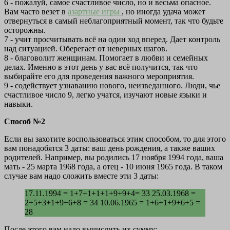
6 - пожалуй, самое счастливое число, но и весьма опасное.
Вам часто везет в
азартные игры
, но иногда удача может
отвернуться в самый неблагоприятный момент, так что будьте
осторожны.
7 - учит просчитывать всё на один ход вперед. Дает контроль
над ситуацией. Оберегает от неверных шагов.
8 - благоволит женщинам. Помогает в любви и семейных
делах. Именно в этот день у вас всё получится, так что
выбирайте его для проведения важного мероприятия.
9 - содействует узнаванию нового, неизведанного. Люди, чье
счастливое число 9, легко учатся, изучают новые языки и
навыки.
Способ №2
Если вы захотите воспользоваться этим способом, то для этого
вам понадобятся 3 даты: ваш день рождения, а также ваших
родителей. Например, вы родились 17 ноября 1994 года, ваша
мать - 25 марта 1968 года, а отец - 10 июня 1965 года. В таком
случае вам надо сложить вместе эти 3 даты:
17.11.1994 = 1+7+1+1+1+9+9+4= 33 25.03.1968 =
2+5+3+1+9+6+8 = 34 10.06.1965 = 1+6+1+9+6+5 =
28
После этого вам надо вычислить их сумму: