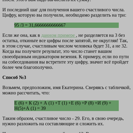
И последний шаг для получения вашего счастливого числа.
Цифру, которую вы получили, необходимо разделить на три:
95 /3 = 31,6666666666667
Если же она, как в
данном примере
, не разделяется на 3 без
остатка, откиньте все цифры после запятой, не округляя! Так,
в этом случае, счастливым числом человека будет 31, а не 32.
Когда вы получите результат, это число станет вашим
своеобразным индикатором везения. К примеру, если по пути
на собеседования вы встретите эту цифру, значит всё пройдет
более чем благополучно.
Способ №3
Возьмем, предположим, имя Екатерина. Сверяясь с табличкой,
можно рассчитать, что:
Е (6) + К (2) + А (1) +Т (1) +Е (6) +Р (8) +И (9) +
Н(5)+А (1) = 39
Таким образом, счастливое число - 29. Его, в свою очередь,
нужно разложить на составляющие и сложить их.