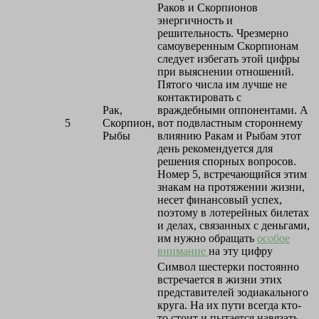
Раков и Скорпионов
энергичность и
решительность. Чрезмерно
самоуверенным Скорпионам
следует избегать этой цифры
при выяснении отношений.
Пятого числа им лучше не
контактировать с
Рак,
враждебными оппонентами. А
5
Скорпион,
вот подвластным стороннему
Рыбы
влиянию Ракам и Рыбам этот
день рекомендуется для
решения спорных вопросов.
Номер 5, встречающийся этим
знакам на протяжении жизни,
несет финансовый успех,
поэтому в лотерейных билетах
и делах, связанных с деньгами,
им нужно обращать
особое
внимание
на эту цифру
Символ шестерки постоянно
встречается в жизни этих
представителей зодиакального
круга. На их пути всегда кто-
то стоит и пытается навязать