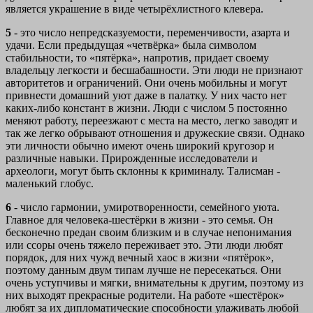
является украшение в виде четырёхлистного клевера.
5
- это число непредсказуемости, переменчивости, азарта и
удачи. Если предыдущая «четвёрка» была символом
стабильности, то «пятёрка», напротив, придает своему
владельцу легкости и бесшабашности. Эти люди не признают
авторитетов и ограничений. Они очень мобильны и могут
привнести домашний уют даже в палатку. У них часто нет
каких-либо констант в жизни. Люди с числом 5 постоянно
меняют работу, переезжают с места на место, легко заводят и
так же легко обрывают отношения и дружеские связи. Однако
эти личности обычно имеют очень широкий кругозор и
различные навыки. Прирожденные исследователи и
археологи, могут быть склонны к криминалу. Талисман -
маленький глобус.
6
- число гармонии, умиротворенности, семейного уюта.
Главное для человека-шестёрки в жизни - это семья. Он
бесконечно предан своим близким и в случае непонимания
или ссоры очень тяжело переживает это. Эти люди любят
порядок, для них чужд вечный хаос в жизни «пятёрок»,
поэтому данным двум типам лучше не пересекаться. Они
очень уступчивы и мягки, внимательны к другим, поэтому из
них выходят прекрасные родители. На работе «шестёрок»
любят за их дипломатические способности улаживать любой