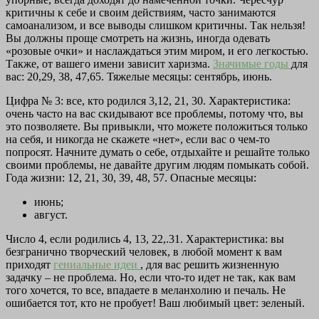
критичны к себе и своим действиям, часто занимаются
самоанализом, и все выводы слишком критичны. Так нельзя!
Вы должны проще смотреть на жизнь, иногда одевать
«розовые очки» и наслаждаться этим миром, и его легкостью.
Также, от вашего имени зависит харизма.
Значимые годы
для
вас: 20,29, 38, 47,65. Тяжелые месяцы: сентябрь, июнь.
Цифра № 3: все, кто родился 3,12, 21, 30. Характеристика:
очень часто на вас скидывают все проблемы, потому что, вы
это позволяете. Вы привыкли, что можете положиться только
на себя, и никогда не скажете «нет», если вас о чем-то
попросят. Начните думать о себе, отдыхайте и решайте только
своими проблемы, не давайте другим людям помыкать собой.
Года жизни: 12, 21, 30, 39, 48, 57. Опасные месяцы:
июнь;
август.
Число 4, если родились 4, 13, 22,.31. Характеристика: вы
безгранично творческий человек, в любой момент к вам
приходят
гениальные идеи
, для вас решить жизненную
задачку – не проблема. Но, если что-то идет не так, как вам
того хочется, то все, впадаете в меланхолию и печаль. Не
ошибается тот, кто не пробует! Ваш любимый цвет: зеленый.