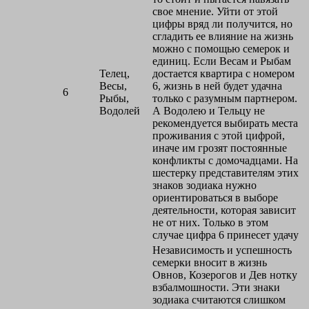
свое мнение. Уйти от этой
цифры вряд ли получится, но
сгладить ее влияние на жизнь
можно с помощью семерок и
единиц. Если Весам и Рыбам
Телец,
достается квартира с номером
Весы,
6, жизнь в ней будет удачна
6
Рыбы,
только с разумным партнером.
Водолей
А Водолею и Тельцу не
рекомендуется выбирать места
проживания с этой цифрой,
иначе им грозят постоянные
конфликты с домочадцами. На
шестерку представителям этих
знаков зодиака нужно
ориентироваться в выборе
деятельности, которая зависит
не от них. Только в этом
случае цифра 6 принесет удачу
Независимость и успешность
семерки вносит в жизнь
Овнов, Козерогов и Дев нотку
взбалмошности. Эти знаки
зодиака считаются слишком