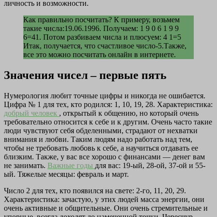
личность и возможности.
Как правильно посчитать? К примеру, возьмем
такие числа:19.06.1996. Получаем: 1 9 0 6 1 9 9
6=41. Потом разбиваем числа и плюсуем: 4 1=5
Итак, получается, что счастливое число-5.Также,
все это можно посчитать онлайн в интернете.
Значения чисел – первые пять
Нумерология любит точные цифры и никогда не ошибается.
Цифра № 1 для тех, кто родился: 1, 10, 19, 28. Характеристика:
добрый человек
, открытый к общению, но который очень
требовательно относится к себе и к другим. Очень часто такие
люди чувствуют себя обделенными, страдают от нехватки
внимания и любви. Таким людям надо работать над тем,
чтобы не требовать любовь к себе, а научиться отдавать ее
близким. Также, у вас все хорошо с финансами — денег вам
не занимать.
Важные годы
для вас: 19-ый, 28-ой, 37-ой и 55-
ый. Тяжелые месяцы: февраль и март.
Число 2 для тех, кто появился на свете: 2-го, 11, 20, 29.
Характеристика: зачастую, у этих людей масса энергии, они
очень активные и общительные. Они очень стремительные и
упорные, всегда доходят до намеченной точки. Чересчур