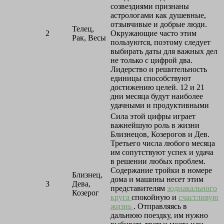
созвездиями признаны
астрологами как душевные,
отзывчивые и добрые люди.
Телец,
2
Окружающие часто этим
Рак, Весы
пользуются, поэтому следует
выбирать даты для важных дел
не только с цифрой два.
Лидерство и решительность
единицы способствуют
достижению целей. 12 и 21
дни месяца будут наиболее
удачными и продуктивными
Сила этой цифры играет
важнейшую роль в жизни
Близнецов, Козерогов и Дев.
Третьего числа любого месяца
им сопутствуют успех и удача
в решении любых проблем.
Содержание тройки в номере
Близнец,
дома и машины несет этим
3
Дева,
представителям
зодиакального
Козерог
круга
спокойную и
счастливую
жизнь
. Отправляясь в
дальнюю поездку, им нужно