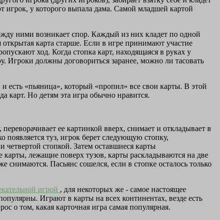
тот игрок, у которого выпала дама. Самой младшей картой
между ними возникает спор. Каждый из них кладет по одной
я открытая карта старше. Если в игре принимают участие
опускают ход. Когда стопка карт, находящаяся в руках у
гру. Игроки должны договориться заранее, можно ли тасовать
н и есть «пьяница», который «пропил» все свои карты. В этой
а карт. Но детям эта игра обычно нравится.
, переворачивает ее картинкой вверх, снимает и откладывает в
ко появляется туз, игрок берет следующую стопку,
 и четвертой стопкой. Затем оставшиеся карты
е карты, лежащие поверх тузов, карты раскладываются на две
же снимаются. Пасьянс сошелся, если в стопке осталось только
екательной игрой
, для некоторых же - самое настоящее
опулярны. Играют в карты на всех континентах, везде есть
ос о том, какая карточная игра самая популярная.