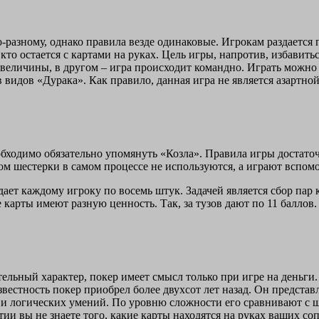
о-разному, однако правила везде одинаковые. Игрокам раздается п
 кто остается с картами на руках. Цель игры, напротив, избавит
 величины, в другом – игра происходит командно. Играть можно 
в видов «Дурака». Как правило, данная игра не является азартно
бходимо обязательно упомянуть «Козла». Правила игры достаточ
ом шестерки в самом процессе не используются, а играют вспом
ет каждому игроку по восемь штук. Задачей является сбор пар к
рты имеют разную ценность. Так, за тузов дают по 11 баллов. За д
тельный характер, покер имеет смысл только при игре на деньги
естность покер приобрел более двухсот лет назад. Он представл
 и логических умений. По уровню сложности его сравнивают с ш
 вы не знаете того, какие карты находятся на руках ваших сопе