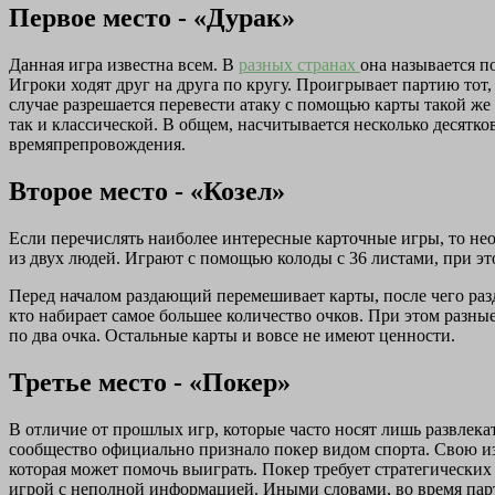
Первое место - «Дурак»
Данная игра известна всем. В
разных странах
она называется п
Игроки ходят друг на друга по кругу. Проигрывает партию тот,
случае разрешается перевести атаку с помощью карты такой же
так и классической. В общем, насчитывается несколько десятко
времяпрепровождения.
Второе место - «Козел»
Если перечислять наиболее интересные карточные игры, то нео
из двух людей. Играют с помощью колоды с 36 листами, при эт
Перед началом раздающий перемешивает карты, после чего разда
кто набирает самое большее количество очков. При этом разные ка
по два очка. Остальные карты и вовсе не имеют ценности.
Третье место - «Покер»
В отличие от прошлых игр, которые часто носят лишь развлека
сообщество официально признало покер видом спорта. Свою изв
которая может помочь выиграть. Покер требует стратегических
игрой с неполной информацией. Иными словами, во время партии