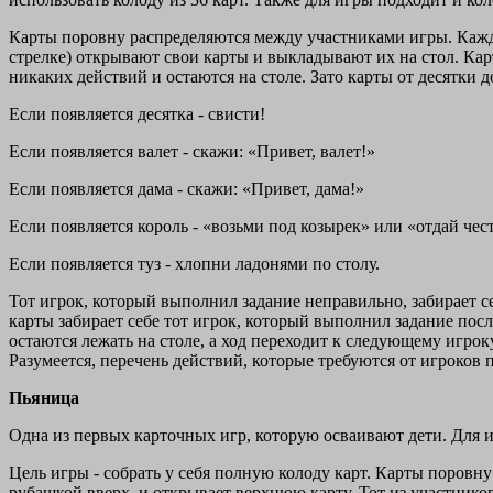
Карты поровну распределяются между участниками игры. Каждый
стрелке) открывают свои карты и выкладывают их на стол. Карт
никаких действий и остаются на столе. Зато карты от десятки 
Если появляется десятка - свисти!
Если появляется валет - скажи: «Привет, валет!»
Если появляется дама - скажи: «Привет, дама!»
Если появляется король - «возьми под козырек» или «отдай чес
Если появляется туз - хлопни ладонями по столу.
Тот игрок, который выполнил задание неправильно, забирает се
карты забирает себе тот игрок, который выполнил задание пос
остаются лежать на столе, а ход переходит к следующему игроку
Разумеется, перечень действий, которые требуются от игроков
Пьяница
Одна из первых карточных игр, которую осваивают дети. Для иг
Цель игры - собрать у себя полную колоду карт. Карты поровн
рубашкой вверх, и открывает верхнюю карту. Тот из участников 