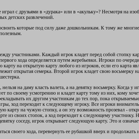
 не играл с друзьями в «дурака» или в «акульку»? Несмотря на и
мых детских развлечений.
своить которые под силу даже дошкольникам. К тому же многие
 полезным.
между участниками. Каждый игрок кладет перед собой стопку кар
 первого хода определяется путем жеребьевки. Игроки по очеред
 карту на открытую карту любого из игроков, если его карта яв
лежит открытая семерка. Второй игрок кладет свою восьмерку на
 шестерка.
ельзя на даму класть валета, а на девятку восьмерку. Когда у и
ует по своему усмотрению и кладет карту тому из них, кому хоче
рекладывать их другим участникам до тех пор, пока открываемые
игры, ход переходит к следующему игроку. Все игроки вниматель
ю карту на чужую стопку, а он эту возможность прозевал - отк
те из своих стопок, а ход переходит к следующему участнику. На
вятку соседу, игрок открывает следующую карту. Это и означает
аться своего хода, перевернуть ее рубашкой вверх и продолжать и