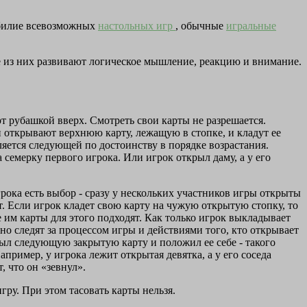
зобилие всевозможных
настольных игр
, обычные
игральные
 из них развивают логическое мышление, реакцию и внимание.
т рубашкой вверх. Смотреть свои карты не разрешается.
и открывают верхнюю карту, лежащую в стопке, и кладут ее
ляется следующей по достоинству в порядке возрастания.
 семерку первого игрока. Или игрок открыл даму, а у его
грока есть выбор - сразу у нескольких участников игры открыты
т. Если игрок кладет свою карту на чужую открытую стопку, то
 им карты для этого подходят. Как только игрок выкладывает
но следят за процессом игры и действиями того, кто открывает
рыл следующую закрытую карту и положил ее себе - такого
пример, у игрока лежит открытая девятка, а у его соседа
, что он «зевнул».
гру. При этом тасовать карты нельзя.