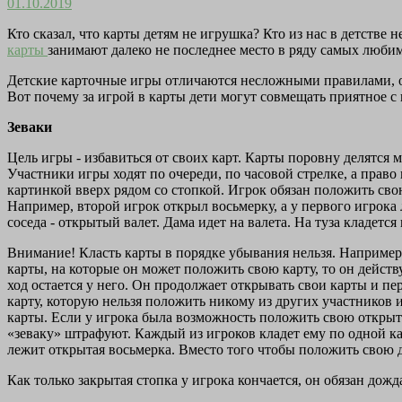
01.10.2019
Кто сказал, что карты детям не игрушка? Кто из нас в детстве
карты
занимают далеко не последнее место в ряду самых люби
Детские карточные игры отличаются несложными правилами, о
Вот почему за игрой в карты дети могут совмещать приятное с
Зеваки
Цель игры - избавиться от своих карт. Карты поровну делятся 
Участники игры ходят по очереди, по часовой стрелке, а право
картинкой вверх рядом со стопкой. Игрок обязан положить свою
Например, второй игрок открыл восьмерку, а у первого игрока 
соседа - открытый валет. Дама идет на валета. На туза кладется
Внимание! Класть карты в порядке убывания нельзя. Например, н
карты, на которые он может положить свою карту, то он действ
ход остается у него. Он продолжает открывать свои карты и пе
карту, которую нельзя положить никому из других участников 
карты. Если у игрока была возможность положить свою открыту
«зеваку» штрафуют. Каждый из игроков кладет ему по одной кар
лежит открытая восьмерка. Вместо того чтобы положить свою де
Как только закрытая стопка у игрока кончается, он обязан дожд