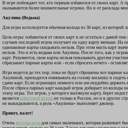
В игре побеждает тот, кто первым избавился от своих карт. А п
оказываются более внимательные игроки. Но и от расклада много
Акулина (Ведьма)
Для игры используется обычная колода из 36 карт, из которой з
Цель игры: избавиться от своих карт и не остаться с дамой пи
случаев последний игрок получает на одну карту меньше. На пе
одинаковые карты скидывать нельзя. При этом масть карт знач
нельзя. Это и есть ведьма или Акулина. После того, как у игро
карт. Разумеется, свои карты нельзя показывать другим участн
сбрасывает парные карты или - если сбросить нечего - оставля
Игра ведется до тех пор, пока не будут сброшены все парные к
Акулиной, приходится повязывать на голову косынку и сидеть 
сдачи карт. Если играющих немного или им неудобно держать в
После сброса парных карт каждый игрок добирает из колоды не
этапу игры. Тот игрок, у которого вытянули карту, берет недо
является
известной игрой
не только в России, но и в других ст
не выкидываются, а роль «Акулины» выполняет джокер.
Привет, валет!
Очень
веселая игра
для самых маленьких, которая развивает б
использовать колоду из 36 карт. Также для игры подходит и коло