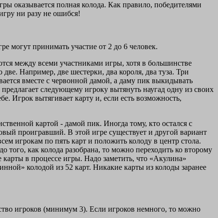
 игры оказывается полная колода. Как правило, победителями
 игру ни разу не ошибся!
гре могут принимать участие от 2 до 6 человек.
ляются между всеми участниками игры, хотя в большинстве
две. Например, две шестерки, два короля, два туза. Три
вается вместе с червонной дамой, а даму пик выкидывать
и, предлагает следующему игроку вытянуть наугад одну из своих
бе. Игрок вытягивает карту и, если есть возможность,
ственной картой - дамой пик. Иногда тому, кто остался с
новый проигравший. В этой игре существует и другой вариант
сем игрокам по пять карт и положить колоду в центр стола.
 того, как колода разобрана, то можно переходить ко второму
е карты в процессе игры. Надо заметить, что «Акулина»
длинной» колодой из 52 карт. Никакие карты из колоды заранее
ство игроков (минимум 3). Если игроков немного, то можно