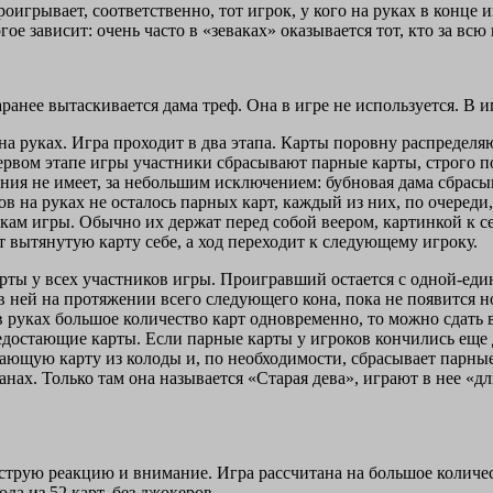
роигрывает, соответственно, тот игрок, у кого на руках в конце
е зависит: очень часто в «зеваках» оказывается тот, кто за всю
аранее вытаскивается дама треф. Она в игре не используется. В и
к на руках. Игра проходит в два этапа. Карты поровну распреде
рвом этапе игры участники сбрасывают парные карты, строго по 
ения не имеет, за небольшим исключением: бубновая дама сбрасы
ков на руках не осталось парных карт, каждый из них, по очеред
икам игры. Обычно их держат перед собой веером, картинкой к се
ет вытянутую карту себе, а ход переходит к следующему игроку.
арты у всех участников игры. Проигравший остается с одной-един
в ней на протяжении всего следующего кона, пока не появится 
 руках большое количество карт одновременно, то можно сдать в
достающие карты. Если парные карты у игроков кончились еще до
стающую карту из колоды и, по необходимости, сбрасывает парны
ранах. Только там она называется «Старая дева», играют в нее «
ыструю реакцию и внимание. Игра рассчитана на большое количе
да из 52 карт, без джокеров.