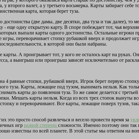
, у второго валет, а у третьего восьмерка. Карты забирает себе 
динственная карта, которая берет туза.
остоинства (две дамы, две десятки, два туза и так далее), то 
у - еще одну открытую карту. В споре побеждает тот, чья верхня
у которых выпали карты одного достоинства. Остальные игроки пр
оде игры, переворачивает стопку рубашкой вверх и продолжает и
последовательности, в которой они были набраны.
е карты. А проигрывает тот, у кого не осталось карт на руках. О
есса, а выигрыш или проигрыш зависят исключительно от расклад
 на 4 равные стопки, рубашкой вверх. Игрок берет первую стопку
ого туза. Карты, лежащие под тузом, вынимать нельзя. Как толь
снимать карты до появления туза. То же самое делается с третьей
пки. Мешать карты нельзя. Когда из всех трех стопок вынуты вс
стопку и переворачивают. Все карты, лежащие поверх тузов, так
их это просто способ развлечься и весело провести время за
увл
зличных игр
разной степени
сложности. Именно поэтому они так п
шо известны по всей планете. В этой статье мы ответим на вопр