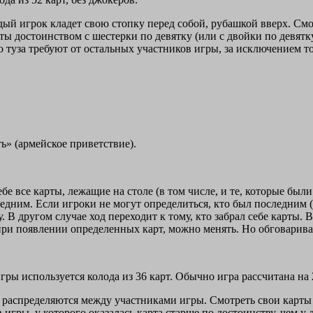
 игрок кладет свою стопку перед собой, рубашкой вверх. Смотр
ы достоинством с шестерки по девятку (или с двойки по девятку
до туза требуют от остальных участников игры, за исключением т
ть» (армейское приветствие).
бе все карты, лежащие на столе (в том числе, и те, которые был
ледним. Если игроки не могут определиться, кто был последним 
. В другом случае ход переходит к тому, кто забрал себе карты. 
 при появлении определенных карт, можно менять. Но обговарива
ры используется колода из 36 карт. Обычно игра рассчитана на 
у распределяются между участниками игры. Смотреть свои карты 
игры, у которого оказалась карта старше по достоинству, чем у д