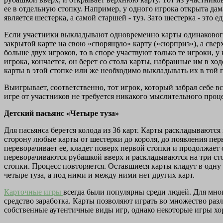
ее в отдельную стопку. Например, у одного игрока открыта дама
является шестерка, а самой старшей - туз. Зато шестерка - это е
Если участники выкладывают одновременно карты одинакового д
закрытой карте на свою «спорящую» карту («сюрприз»), а сверх
больше двух игроков, то в споре участвуют только те игроки, 
игрока, кончается, он берет со стола карты, набранные им в х
карты в этой стопке или же необходимо выкладывать их в той 
Выигрывает, соответственно, тот игрок, который забрал себе вс
игре от участников не требуется никакого мыслительного проц
Детский пасьянс «Четыре туза»
Для пасьянса берется колода из 36 карт. Карты раскладываются
сторону любые карты от шестерки до короля, до появления перв
переворачивает ее, кладет поверх первой стопки и продолжает 
переворачиваются рубашкой вверх и раскладываются на три сто
стопки. Процесс повторяется. Оставшиеся карты кладут в одну 
четыре туза, а под ними и между ними нет других карт.
Карточные игры
всегда были популярны среди людей. Для мног
средство заработка. Карты позволяют играть во множество ра
собственные аутентичные виды игр, однако некоторые игры хоро