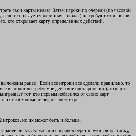
еть свои карты нельзя. Затем игроки по очереди (по часовой
, если используется «длинная колода») не требуют от игроков
ого, кто открывает карту, определенных действий.
и выложены ранее). Если все игроки все сделали правильно, то
(все выполнили требуемое действие одновременно), то карты
Выигрывает тот, кто первым избавился от своих карт.
ть их необходимо перед началом игры.
2 игроков, но их может быть и больше.
заранее нельзя. Каждый из игроков берет в руки свою стопку,
ругого игрока (других игроков), забирает взятку себе и кладет