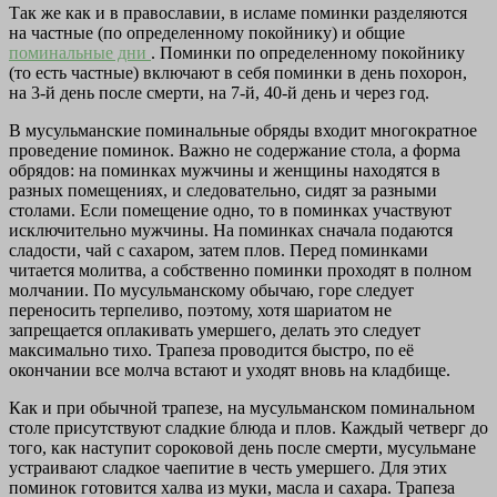
Так же как и в православии, в исламе поминки разделяются
на частные (по определенному покойнику) и общие
поминальные дни
. Поминки по определенному покойнику
(то есть частные) включают в себя поминки в день похорон,
на 3-й день после смерти, на 7-й, 40-й день и через год.
В мусульманские поминальные обряды входит многократное
проведение поминок. Важно не содержание стола, а форма
обрядов: на поминках мужчины и женщины находятся в
разных помещениях, и следовательно, сидят за разными
столами. Если помещение одно, то в поминках участвуют
исключительно мужчины. На поминках сначала подаются
сладости, чай с сахаром, затем плов. Перед поминками
читается молитва, а собственно поминки проходят в полном
молчании. По мусульманскому обычаю, горе следует
переносить терпеливо, поэтому, хотя шариатом не
запрещается оплакивать умершего, делать это следует
максимально тихо. Трапеза проводится быстро, по её
окончании все молча встают и уходят вновь на кладбище.
Как и при обычной трапезе, на мусульманском поминальном
столе присутствуют сладкие блюда и плов. Каждый четверг до
того, как наступит сороковой день после смерти, мусульмане
устраивают сладкое чаепитие в честь умершего. Для этих
поминок готовится халва из муки, масла и сахара. Трапеза