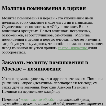
Молитва поминовения в церкви
Молитва поминовения в церкви - это упоминание имен
почивших во их спасение в ходе литургии и панихиды.
Осуществляется по запискам «Об упокоении». В них
вписывают крещеных. Нельзя вписывать некрещеных,
безбожников, вероотступников, самоубийц). Молитва
поминовения в церкви в первую очередь помогает изменить
загробную участь умерших, что особенно важно, если человек
перед кончиной не успел принять
святое Причастие
и/или
особороваться.
Заказать молитву поминовения в
Москве – поминовение
У этого термина существуют и другие значения, см. Поминки
(значения). Запрос «Девятины» перенаправляется сюда; см.
также другие значения. Корзухин Алексей Иванович
Поминки на деревенском кладбище
Поми́нки
(
поминальные обряды
, поминальный культ,
заупокойный культ, помина́льный обе́д, помина́льная тра́пеза
)