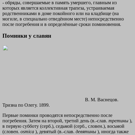
- обряды, совершаемые в память умершего, главным из
которых является коллективная трапеза, устраиваемая
родственниками в доме покойного или на кладбище (на
могиле, в специально отведённом месте) непосредственно
после погребения и в определённые сроки поминовения.
Поминки у славян
В. М. Васнецов.
Тризна по Олегу. 1899.
Первые поминки проводятся непосредственно после
погребения. Затем на второй, третий день (в.-слав.
третины
),
в первую субботу (серб.), седьмой (серб., словен.), восьмой
(словен.
osmica
), девятый (в.-слав.
девятины
), иногда также