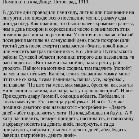
Поминки на кладбище. Петроград, 1919.
В другие дни проводили панихиду, литию или поминание на
литургии, но прежде всего посещение могил, раздачу еды,
иногда обед. Как правило, это были более скромные трапезы,
чем в день похорон и сороковины; число и значимость этих
поминок различны по регионам. У восточных славян обычай
посещения могилы на следующий день после похорон (или
третий день после смерти) называется «будить покойника»
или «носить завтрак покойнику». В с. Линово Путивльского
района Сумской области поминки второго дня назывались «в
рай вводить»: «Вот нынчи схаранйли, назавтрега у рай
уводють. Пайдом на могилки сходим, там падячить [попоёт]
на могилках пе́вьчея. Кали́ся, если я схарани́ла мамку, мине
ити́ть не сь ким, я сама паднилась, пашла, усе,
пабуди́ла
,
паплакала: "На што ты мене, мая мацька, бросила, как жы ты
мине́ адной аставила, я ж адна, как у полю палыни́на". И всё.
Приходють двару [домой], со́дюцца абе́дать. Пабе́дали, и
"пять памяну́ли. Ета завёцца
у рай увяли́
. И всё». Там же
поминки девятого дня называются «погребение»:«Де́вить
дней - абе́т справляють у хати. На кладьбишша ня йду́ть. А ў
хати паспива́ить, певьчея при́йдеть, паспива́ить, и панахви́ду
в це́рькву но́сють на де́вить дней, паслужуть, а та да
прика́зують, пайдо́мте, нынчи ж де́вить дней, абе́д бу́дить.
Заве́цца пагрибе́ние, де́вить дней».