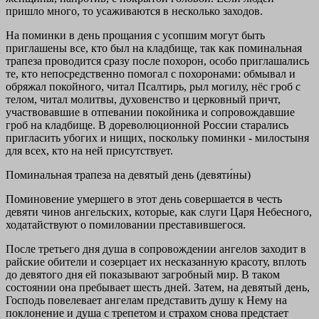
пришло много, то усаживаются в несколько заходов.
На поминки в день прощания с усопшим могут быть
приглашены все, кто был на кладбище, так как поминальная
трапеза проводится сразу после похорон, особо приглашались
те, кто непосредственно помогал с похоронами: обмывал и
обряжал покойного, читал Псалтирь, рыл могилу, нёс гроб с
телом, читал молитвы, духовенство и церковный причт,
участвовавшие в отпевании покойника и сопровождавшие
гроб на кладбище. В дореволюционной России старались
пригласить убогих и нищих, поскольку поминки - милостыня
для всех, кто на ней присутствует.
Поминальная трапеза на девятый день (девяти́ны)
Поминовение умершего в этот день совершается в честь
девяти чинов ангельских, которые, как слуги Царя Небесного,
ходатайствуют о помиловании преставившегося.
После третьего дня душа в сопровождении ангелов заходит в
райские обители и созерцает их несказанную красоту, вплоть
до девятого дня ей показывают загробный мир. В таком
состоянии она пребывает шесть дней. Затем, на девятый день,
Господь повелевает ангелам представить душу к Нему на
поклонение и душа с трепетом и страхом снова предстает