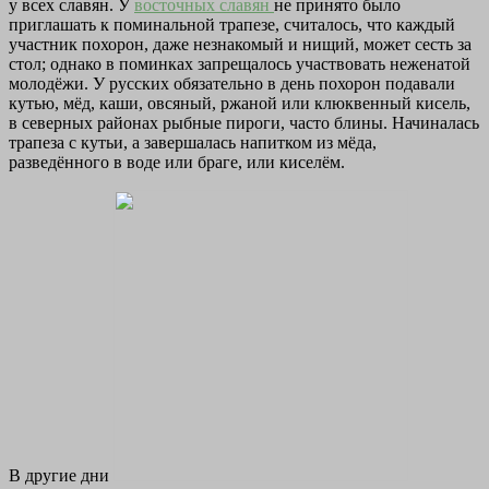
у всех славян. У
восточных славян
не принято было
приглашать к поминальной трапезе, считалось, что каждый
участник похорон, даже незнакомый и нищий, может сесть за
стол; однако в поминках запрещалось участвовать неженатой
молодёжи. У русских обязательно в день похорон подавали
кутью, мёд, каши, овсяный, ржаной или клюквенный кисель,
в северных районах рыбные пироги, часто блины. Начиналась
трапеза с кутьи, а завершалась напитком из мёда,
разведённого в воде или браге, или киселём.
В другие дни