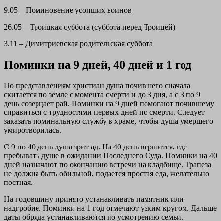
9.05 – Поминовение усопших воинов
26.05 – Троицкая суббота (суббота перед Троицей)
3.11 – Димитриевская родительская суббота
Поминки на 9 дней, 40 дней и 1 год
По представлениям христиан душа почившего сначала
скитается по земле с момента смерти и до 3 дня, а с 3 по 9
день созерцает рай. Поминки на 9 дней помогают почившему
справиться с трудностями первых дней по смерти. Следует
заказать поминальную службу в храме, чтобы душа умершего
умиротворилась.
С 9 по 40 день душа зрит ад. На 40 день вершится, где
пребывать душе в ожидании Последнего Суда. Поминки на 40
дней назначают по окончанию встречи на кладбище. Трапеза
не должна быть обильной, подается простая еда, желательно
постная.
На годовщину принято устанавливать памятник или
надгробие. Поминки на 1 год отмечают узким кругом. Дальше
даты обряда устанавливаются по усмотрению семьи.