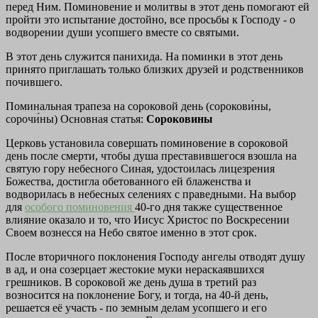
перед Ним. Поминовение и молитвы в этот день помогают ей
пройти это испытание достойно, все просьбы к Господу - о
водворении души усопшего вместе со святыми.
В этот день служится панихида. На поминки в этот день
принято приглашать только близких друзей и родственников
почившего.
Поминальная трапеза на сороковой день (сорокови́ны,
сорочи́ны) Основная статья:
Сороковины
Церковь установила совершать поминовение в сороковой
день после смерти, чтобы душа преставившегося взошла на
святую гору небесного Синая, удостоилась лицезрения
Божества, достигла обетованного ей блаженства и
водворилась в небесных селениях с праведными. На выбор
для
особого поминовения
40-го дня также существенное
влияние оказало и то, что Иисус Христос по Воскресении
Своем вознесся на Небо святое именно в этот срок.
После вторичного поклонения Господу ангелы отводят душу
в ад, и она созерцает жестокие муки нераскаявшихся
грешников. В сороковой же день душа в третий раз
возносится на поклонение Богу, и тогда, на 40-й день,
решается её участь - по земным делам усопшего и его