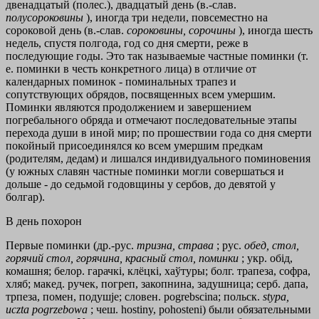
двенадцатый (полес.), двадцатый день (в.-слав.
полусороковины
), иногда три недели, повсеместно на
сороковой день (в.-слав.
сороковины, сорочины
), иногда шесть
недель, спустя полгода, год со дня смерти, реже в
последующие годы. Это так называемые частные поминки (т.
е. поминки в честь конкретного лица) в отличие от
календарных поминок - поминальных трапез и
сопутствующих обрядов, посвященных всем умершим.
Поминки являются продолжением и завершением
погребального обряда и отмечают последовательные этапы
перехода души в иной мир; по прошествии года со дня смерти
покойный присоединялся ко всем умершим предкам
(родителям, дедам) и лишался индивидуального поминовения
(у южных славян частные поминки могли совершаться и
дольше - до седьмой годовщины у сербов, до девятой у
болгар).
В день похорон
Первые поминки (др.-рус.
тризна, страва
; рус.
обед, стол,
горячий стол, горячина, красный стол, поминки
; укр. обід,
комашня; белор. гарачкі, клёцкі, хаўтуры; болг. трапеза, софра,
хляб; макед. ручек, погреп, закопнина, задушница; серб. дапа,
трпеза, помен, подушjе; словен. pogrebscina; польск.
stypa,
uczta pogrzebowa
; чеш. hostiny, pohosteni) были обязательными