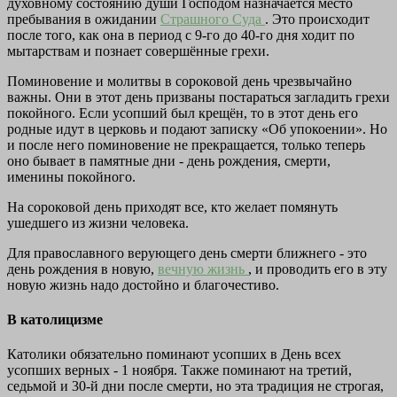
духовному состоянию души Господом назначается место
пребывания в ожидании
Страшного Суда
. Это происходит
после того, как она в период с 9-го до 40-го дня ходит по
мытарствам и познает совершённые грехи.
Поминовение и молитвы в сороковой день чрезвычайно
важны. Они в этот день призваны постараться загладить грехи
покойного. Если усопший был крещён, то в этот день его
родные идут в церковь и подают записку «Об упокоении». Но
и после него поминовение не прекращается, только теперь
оно бывает в памятные дни - день рождения, смерти,
именины покойного.
На сороковой день приходят все, кто желает помянуть
ушедшего из жизни человека.
Для православного верующего день смерти ближнего - это
день рождения в новую,
вечную жизнь
, и проводить его в эту
новую жизнь надо достойно и благочестиво.
В католицизме
Католики обязательно поминают усопших в День всех
усопших верных - 1 ноября. Также поминают на третий,
седьмой и 30-й дни после смерти, но эта традиция не строгая,