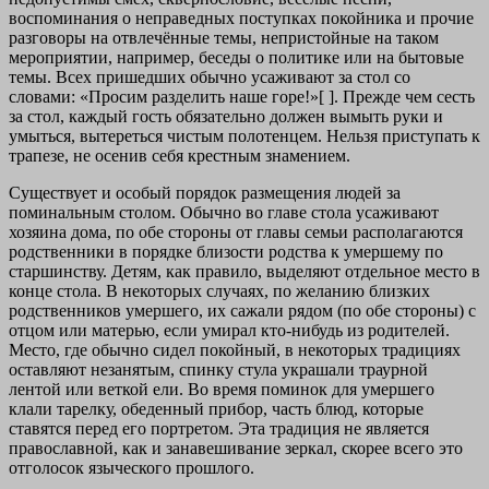
воспоминания о неправедных поступках покойника и прочие
разговоры на отвлечённые темы, непристойные на таком
мероприятии, например, беседы о политике или на бытовые
темы. Всех пришедших обычно усаживают за стол со
словами: «Просим разделить наше горе!»[
]. Прежде чем сесть
за стол, каждый гость обязательно должен вымыть руки и
умыться, вытереться чистым полотенцем. Нельзя приступать к
трапезе, не осенив себя крестным знамением.
Существует и особый порядок размещения людей за
поминальным столом. Обычно во главе стола усаживают
хозяина дома, по обе стороны от главы семьи располагаются
родственники в порядке близости родства к умершему по
старшинству. Детям, как правило, выделяют отдельное место в
конце стола. В некоторых случаях, по желанию близких
родственников умершего, их сажали рядом (по обе стороны) с
отцом или матерью, если умирал кто-нибудь из родителей.
Место, где обычно сидел покойный, в некоторых традициях
оставляют незанятым, спинку стула украшали траурной
лентой или веткой ели. Во время поминок для умершего
клали тарелку, обеденный прибор, часть блюд, которые
ставятся перед его портретом. Эта традиция не является
православной, как и занавешивание зеркал, скорее всего это
отголосок языческого прошлого.