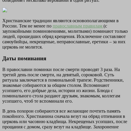
объединяет несколько верований в один ритуал.
Христианские традиции являются основополагающими в
России. Тем не менее по
православным правилам
(с
заупокойными поминовениями, молитвами) поминают только
людей, прошедших обряд крещения. Исключение составляют
самоубийцы, некрещеные, неправославные, еретики – за них
церковь не молится.
Даты поминания
В православии поминки после смерти проводят 3 раза. На
третий день после смерти, на девятый, сороковой. Суть
ритуала заключается в поминальной трапезе. Родственники,
знакомые собираются за общим столом. Вспоминают
усопшего, его добрые дела, истории из жизни. Блюда с
поминального стола раздают друзьям, знакомым, коллегам
усопшего, чтоб те вспоминали его.
В день похорон собираются все желающие почтить память
покойного. Христианина сначала везут на обряд отпевания в
церковь или часовню кладбища. Некрещеных усопших, после
прощания с домом, сразу везут на кладбище. Захоронение