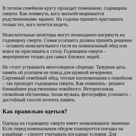
В тесном семейном кругу проходит поминание, годовщина
смерти. Как помянуть, кого зватьобговаривается
родственниками заранее. На годины принято приглашать
только тех, кого хочется видеть.
Нежелательные визитеры могут неожиданно нагрянуть на
годовщину смерти. Семья усопшего должна принять решение
– оставить нежелательного гостя на поминальный обед или
вовсе не приглашать к столу. Годовщина смерти –
мероприятие только для самых близких людей.
Не стоит устраивать многолюдное сборище. Траурная дата,
память об усопшем не повод для шумной вечеринки.
Скромный семейный обед, теплые воспоминания о покойном
– так проходит годовщина смерти. Как поминать– решают
ближайшие родственники покойного. Неторопливая,
спокойная обстановка, тихая музыка, фотографии усопшего –
достойный способ почтить память.
Как правильно одеться?
Одежда на годовщину смерти имеет немаловажное значение.
Если перед поминальным обедом планируется поездка на
кладбище – следует учитывать погодные условия. Для