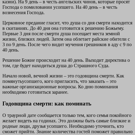
казни). На 9 день – в честь ангельских чинов, которые просят
Господа о помиловании усопшего. На 40 день – в честь
вознесения Господа.
Церковное предание гласит, что душа со дня смерти находится
в скитаниях. До 40 дня она готовится к решению Божьему.
Первые 3 дня после смерти душа посещает места земной
жизни, близких людей. Затем она облетает райские обители с
3 по 9 день. После чего видит мучения грешников в аду с 9 по
40 день.
Решение Божие происходит на 40 день. Выходит директива о
том, где будет находиться душа до Страшного Суда.
Начало новой, вечной жизни – это годовщина смерти. Как
помянутьусопшего, кого пригласить, что заказать – это
важные организационные вопросы. Ко дню поминания
необходимо готовиться заранее.
Годовщина смерти: как поминать
О траурной дате сообщается только тем, кого семья покойного
желает видеть на годинах. Это должны быть самые близкие и
родные люди, друзья усопшего. Необходимо уточнить, кто
сможет прийти. Знание количества гостей поможет правильно