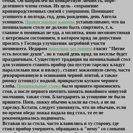
семьи. Он направлен на конкретную личность, опре­
деленного члена семьи. Их цель - сохранение
кровнородственных связей с умершими. Поминают
усопшего в полгода, год, день рождения, день Ангела
усопшего.
Православные каноны
устанавливают, что на
поминальном столе не должно быть спиртного, т. к.
главное в поминках не еда, а молитва, явно несовместимая
с нетрезвым состоянием, в котором вряд ли допустимо
просить у Господа улучшения загробной участи
почившего. Недаром
народная пословица
гласит "Питие
есть веселие души", но в такой день вряд ли веселье будет
праздничным. Существует традиция на поминальный стол
для усопшего ставить прибор (на пустую тарелку кладут
параллельно нож и вилку) , ставят зажженную свечу, часто
декорированную в основании черной лентой, а также
рюмку (стопку) с водкой, прикрытую куском черного
хлеба.
Поминальные слова
было принято произносить
стоя, а после первого почтить память покойного минутой
молчания, также стоя. Благодарить за угощение не было
принято. Поев, ложку обычно клали на стол, а не на
тарелку. Кстати, следует упомянуть, что по обычаю, если
во время обеда ложка падала под стол, то ее не
рекомендовалось поднимать.
Вставая из-за стола, часто кланялись в ту сторону, где
стоял прибор умершего, обращаясь к "нему" со словами