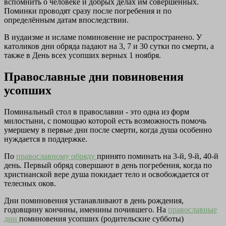
вспомнить о человеке и добрых делах им совершенных.
Поминки проводят сразу после погребения и по
определённым датам впоследствии.
В иудаизме и исламе поминовение не распространено. У
католиков дни обряда падают на 3, 7 и 30 сутки по смерти, а
также в День всех усопших верных 1 ноября.
Православные дни повиновения
усопших
Поминальный стол в православии - это одна из форм
милостыни, с помощью которой есть возможность помочь
умершему в первые дни после смерти, когда душа особенно
нуждается в поддержке.
По
православному обряду
принято поминать на 3-й, 9-й, 40-й
день. Первый обряд совершают в день погребения, когда по
христианской вере душа покидает тело и освобождается от
телесных оков.
Дни поминовения устанавливают в день рождения,
годовщину кончины, именины почившего. На
православные
дни
поминовения усопших (родительские субботы)