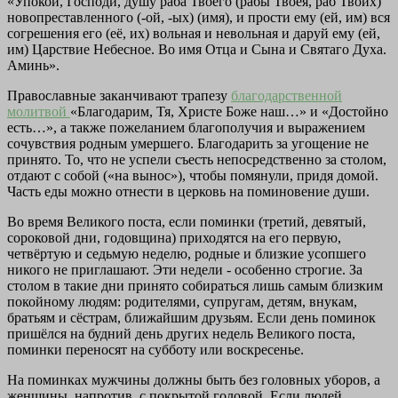
«Упокой, Господи, душу раба Твоего (рабы Твоея, раб Твоих)
новопреставленного (-ой, -ых) (имя), и прости ему (ей, им) вся
согрешения его (её, их) вольная и невольная и даруй ему (ей,
им) Царствие Небесное. Во имя Отца и Сына и Святаго Духа.
Аминь».
Православные заканчивают трапезу
благодарственной
молитвой
«Благодарим, Тя, Христе Боже наш…» и «Достойно
есть…», а также пожеланием благополучия и выражением
сочувствия родным умершего. Благодарить за угощение не
принято. То, что не успели съесть непосредственно за столом,
отдают с собой («на вынос»), чтобы помянули, придя домой.
Часть еды можно отнести в церковь на поминовение души.
Во время Великого поста, если поминки (третий, девятый,
сороковой дни, годовщина) приходятся на его первую,
четвёртую и седьмую неделю, родные и близкие усопшего
никого не приглашают. Эти недели - особенно строгие. За
столом в такие дни принято собираться лишь самым близким
покойному людям: родителями, супругам, детям, внукам,
братьям и сёстрам, ближайшим друзьям. Если день поминок
пришёлся на будний день других недель Великого поста,
поминки переносят на субботу или воскресенье.
На поминках мужчины должны быть без головных уборов, а
женщины, напротив, с покрытой головой. Если людей