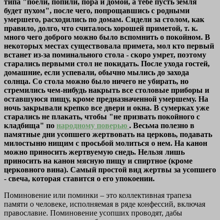
типа "поели, попили, пора и домой, а тебе пусть земля
будет пухом", после чего, попрощавшись с родными
умершего, расходились по домам. Сидели за столом, как
правило, долго, что считалось хорошей приметой, т. к.
много чего доброго можно было вспомнить о покойном. В
некоторых местах существовала примета, мол кто первый
встанет из-за поминального стола - скоро умрет, поэтому
старались первыми стол не покидать. После ухода гостей,
домашние, если успевали, обычно мылись до захода
солнца. Со стола можно было ничего не убирать, но
стремились чем-нибудь накрыть все столовые приборы и
оставшуюся пищу, кроме предназначенной умершему. На
ночь закрывали крепко все двери и окна. В сумерках уже
старались не плакать, чтобы "не призвать покойного с
кладбища" по
народному поверью
. Весьма полезно в
памятные дни усопшего жертвовать на церковь, подавать
милостыню нищим с просьбой молиться о нем. На канон
можно приносить жертвуемую снедь. Нельзя лишь
приносить на канон мясную пищу и спиртное (кроме
церковного вина). Самый простой вид жертвы за усопшего
- свеча, которая ставится о его упокоении.
Поминовение или поминки – это коллективная трапеза
памяти о человеке, исполняемая в ряде конфессий, включая
православие. Поминовение усопших проводят, дабы