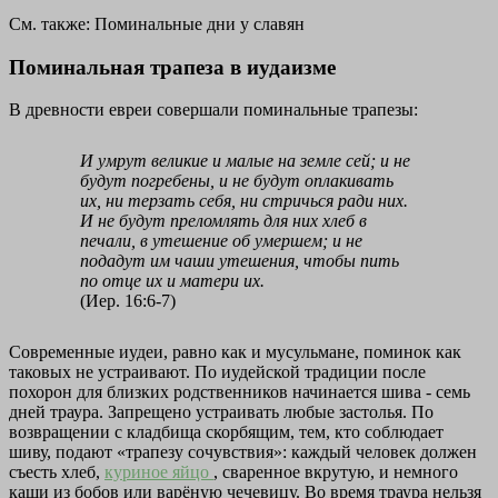
См. также: Поминальные дни у славян
Поминальная трапеза в иудаизме
В древности евреи совершали поминальные трапезы:
И умрут великие и малые на земле сей; и не
будут погребены, и не будут оплакивать
их, ни терзать себя, ни стричься ради них.
И не будут преломлять для них хлеб в
печали, в утешение об умершем; и не
подадут им чаши утешения, чтобы пить
по отце их и матери их.
(Иер. 16:6-7)
Современные иудеи, равно как и мусульмане, поминок как
таковых не устраивают. По иудейской традиции после
похорон для близких родственников начинается шива - семь
дней траура. Запрещено устраивать любые застолья. По
возвращении с кладбища скорбящим, тем, кто соблюдает
шиву, подают «трапезу сочувствия»: каждый человек должен
съесть хлеб,
куриное яйцо
, сваренное вкрутую, и немного
каши из бобов или варёную чечевицу. Во время траура нельзя