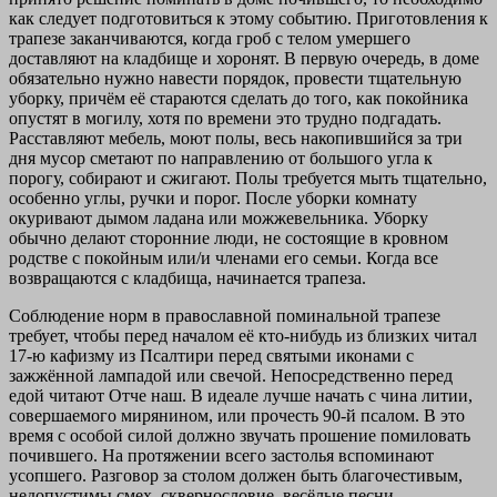
как следует подготовиться к этому событию. Приготовления к
трапезе заканчиваются, когда гроб с телом умершего
доставляют на кладбище и хоронят. В первую очередь, в доме
обязательно нужно навести порядок, провести тщательную
уборку, причём её стараются сделать до того, как покойника
опустят в могилу, хотя по времени это трудно подгадать.
Расставляют мебель, моют полы, весь накопившийся за три
дня мусор сметают по направлению от большого угла к
порогу, собирают и сжигают. Полы требуется мыть тщательно,
особенно углы, ручки и порог. После уборки комнату
окуривают дымом ладана или можжевельника. Уборку
обычно делают сторонние люди, не состоящие в кровном
родстве с покойным или/и членами его семьи. Когда все
возвращаются с кладбища, начинается трапеза.
Соблюдение норм в православной поминальной трапезе
требует, чтобы перед началом её кто-нибудь из близких читал
17-ю кафизму из Псалтири перед святыми иконами с
зажжённой лампадой или свечой. Непосредственно перед
едой читают Отче наш. В идеале лучше начать с чина литии,
совершаемого мирянином, или прочесть 90-й псалом. В это
время с особой силой должно звучать прошение помиловать
почившего. На протяжении всего застолья вспоминают
усопшего. Разговор за столом должен быть благочестивым,
недопустимы смех, сквернословие, весёлые песни,