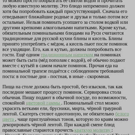
то можно просто побрызгать её святой водой и прочитать
любую известную молитву. Это блюдо непременно должен
хотя бы попробовать каждый присутствующий. Сначала его
отведывают ближайшие родные и друзья и только потом все
остальные. Нельзя поминать усопшего за столом водкой или
другими крепкими алкогольными напитками. Кроме кутьи,
обязательным поминальными блюдами на Руси считаются
традиционные для русской кухни блины и кисель. Блины
принято употреблять с мёдом, а кисель пьют после поминок
все уходящие. Его, как и кутью, должны попробовать все
гости. Ещё одним
традиционным напитком
на поминках
может быть сыта (мёд пополам с водой), её обычно подают
вместе с кутьёй в самом начале поминок. Прочая еда на
поминальной трапезе подаётся с соблюдением требований
поста: в постные дни - постная, в иные - скоромная.
Пища на столе должна быть простой, без изысков, так как
последние мешают процессу поминок. Сервировка стола
обычная. Пищу подают в обычной посуде, по возможности,
спокойной
цветовой гаммы
. Поминальный стол можно
украсить ветками ели, брусники, мирта, чёрной траурной
лентой. Скатерть стелют однотонную, не обязательно
белого
цвета
, чаще приглушённых тонов, которую по краям можно
декорировать чёрной лентой. При каждой смене блюд
православные стараются прочесть
краткую молитву
: