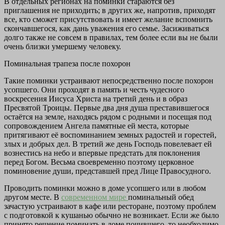
В отдельных регионах на поминки стараются без
приглашения не приходить; в других же, напротив, приходят
все, кто сможет присутствовать и имеет желание вспомнить
скончавшегося, как дань уважения его семье. Засиживаться
долго также не совсем в правилах, тем более если вы не были
очень близки умершему человеку.
Поминальная трапеза после похорон
Такие поминки устраивают непосредственно после похорон
усопшего. Они проходят в память и честь чудесного
воскресения Иисуса Христа на третий день и в образ
Пресвятой Троицы. Первые два дня душа преставившегося
остаётся на земле, находясь рядом с родными и посещая под
сопровождением Ангела памятные ей места, которые
притягивают её воспоминанием земных радостей и горестей,
злых и добрых дел. В третий же день Господь повелевает ей
вознестись на небо и впервые предстать для поклонения
перед Богом. Весьма своевременно поэтому церковное
поминовение души, представшей пред Лице Правосудного.
Проводить поминки можно в доме усопшего или в любом
другом месте. В
современном мире
поминальный обед
зачастую устраивают в кафе или ресторане, поэтому проблем
с подготовкой к кушанью обычно не возникает. Если же было
принято решение поминать в доме почившего, то необходимо