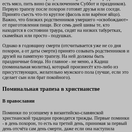
есть мясо, пить вино (за исключением Суббот и праздников).
Первую трапезу после похорон готовят друзья или соседи.
Принято съесть что-то круглое (фасоль или варёное яйцо).
Важно, что близких родственников умершего «освобождают»
от приготовления пищи. Все семь дней шивы те, кто
находится в состоянии траура, сидят на низких табуретках,
скамейках или просто - подушках.
Однако в годовщину смерти (отсчитывается уже не со дня
похорон, а от даты смерти) принято созывать родственников и
друзей на памятную трапезу. На ней должны быть
праздничные блюда. Но главное - не меню, а Кадиш
(поминальная молитва), который произнесёт кто-либо из
присутствующих, желательно мужского пола (лучше, если это
сделает сын или брат покойного).
Поминальная трапеза в христианстве
В православии
Поминки по усопшему в византийско-славянской
христианской традиции проводятся трижды. Первые поминки
- в день похорон, то есть на третий день, принимая за первый
день отсчёта сам день смерти, даже если она наступила