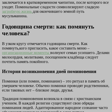
заключается в кратковременном чаепитии, после которого все
уходят. Поминальные сладости символизируют сладкую
загробную жизнь
для окончившего земной путь
мусульманина.
Годовщина смерти: как помянуть
человека?
В узком кругу отмечается годовщина смерти. Как
помянуть,кого пригласить, какое составить меню –
организационные моменты
волнуют семью усопшего. Делами
милосердия, молитвами, посещением кладбища следует
почтить память покойного.
История возникновения дней поминовения
Поминки (или помин, поминание) – это ритуал в память об
умершем человеке. Обычно поминки проводят родственники,
если таковых нет – близкие люди, друзья.
Традиция поминовения возникла в связи с христианским
учением. В каждой религии существуют свои обряды
поминания людей. Адаптированное народное сознание часто