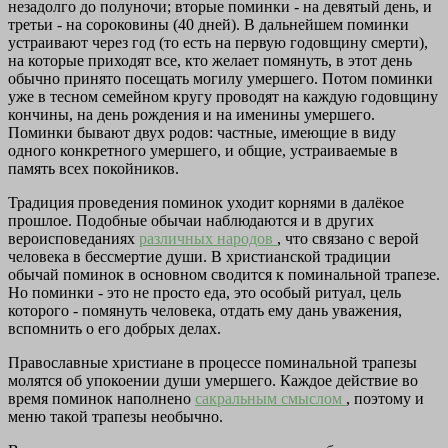
незадолго до полуночи; вторые поминки - на девятый день, и
третьи - на сороковины (40 дней). В дальнейшем поминки
устраивают через год (то есть на первую годовщину смерти),
на которые приходят все, кто желает помянуть, в этот день
обычно принято посещать могилу умершего. Потом поминки
уже в тесном семейном кругу проводят на каждую годовщину
кончины, на день рождения и на именины умершего.
Поминки бывают двух родов: частные, имеющие в виду
одного конкретного умершего, и общие, устраиваемые в
память всех покойников.
Традиция проведения поминок уходит корнями в далёкое
прошлое. Подобные обычаи наблюдаются и в других
вероисповеданиях
различных народов
, что связано с верой
человека в бессмертие души. В христианской традиции
обычай поминок в основном сводится к поминальной трапезе.
Но поминки - это не просто еда, это особый ритуал, цель
которого - помянуть человека, отдать ему дань уважения,
вспомнить о его добрых делах.
Православные христиане в процессе поминальной трапезы
молятся об упокоении души умершего. Каждое действие во
время поминок наполнено
сакральным смыслом
, поэтому и
меню такой трапезы необычно.