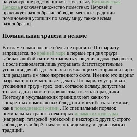
на усмотрение родственников. Поскольку
Католическая
Церковь
включает множество поместных Церквей и
практикует разнообразие обрядов, местные традиции
поминовения усопших по всему миру также весьма
разнообразны.
Поминальная трапеза в исламе
В исламе поминальные обеды не приняты. По шариату
запрещается, по
крайней мере
в первые три дня траура,
забивать любой скот и устраивать угощения в доме умершего,
а после позволяется лишь устраивать благотворительные
угощения для обездоленных и нуждающихся стариков и сирот
или раздавать им мясо жертвенного скота. Именно это шариат
разрешает, но не заставляет делать. По шариату устраивать
угощения в траур - грех, они, согласно исламу, допустимы
только в дни радости и довольства, то есть в праздники.
Поэтому в мусульманских традициях нет каких-то
конкретных поминальных блюд, они могут быть такими же,
как в
повседневной жизни
. Но специальный порядок
поминальных трапез в некоторых
исламских культурах
(например, татарской, узбекской и некоторых других) строго
соблюдается и берёт начало, по-видимому, из доисламских
традиций.