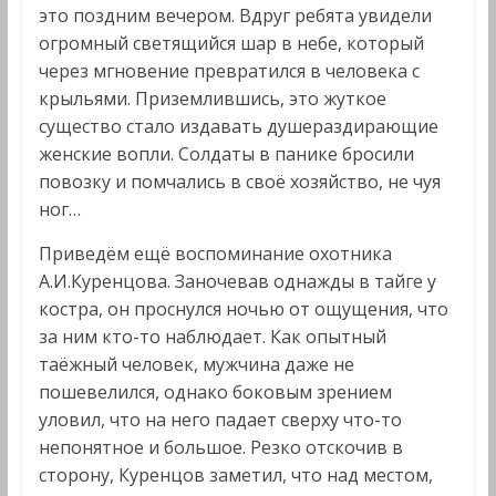
это поздним вечером. Вдруг ребята увидели
огромный светящийся шар в небе, который
через мгновение превратился в человека с
крыльями. Приземлившись, это жуткое
существо стало издавать душераздирающие
женские вопли. Солдаты в панике бросили
повозку и помчались в своё хозяйство, не чуя
ног…
Приведём ещё воспоминание охотника
А.И.Куренцова. Заночевав однажды в тайге у
костра, он проснулся ночью от ощущения, что
за ним кто-то наблюдает. Как опытный
таёжный человек, мужчина даже не
пошевелился, однако боковым зрением
уловил, что на него падает сверху что-то
непонятное и большое. Резко отскочив в
сторону, Куренцов заметил, что над местом,