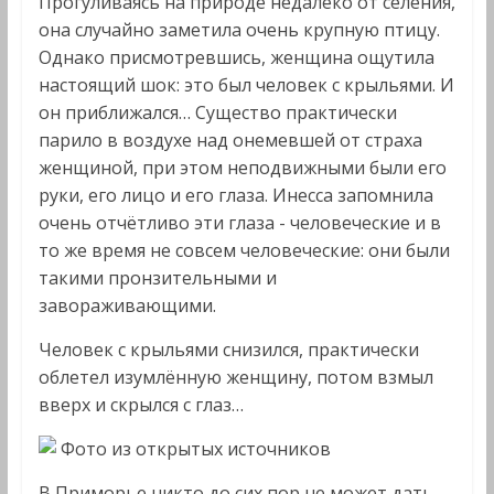
Прогуливаясь на природе недалеко от селения,
она случайно заметила очень крупную птицу.
Однако присмотревшись, женщина ощутила
настоящий шок: это был человек с крыльями. И
он приближался… Существо практически
парило в воздухе над онемевшей от страха
женщиной, при этом неподвижными были его
руки, его лицо и его глаза. Инесса запомнила
очень отчётливо эти глаза - человеческие и в
то же время не совсем человеческие: они были
такими пронзительными и
завораживающими.
Человек с крыльями снизился, практически
облетел изумлённую женщину, потом взмыл
вверх и скрылся с глаз…
Фото из открытых источников
В Приморье никто до сих пор не может дать