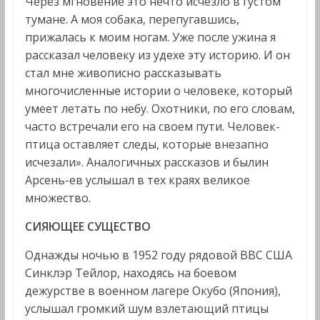
Через мгновение это нечто исчезло в густом
тумане. А моя собака, перепугавшись,
прижалась к моим ногам. Уже после ужина я
рассказал человеку из удехе эту историю. И он
стал мне живописно рассказывать
многочисленные истории о человеке, который
умеет летать по небу. Охотники, по его словам,
часто встречали его на своем пути. Человек-
птица оставляет следы, которые внезапно
исчезали». Аналогичных рассказов и былин
Арсень-ев услышал в тех краях великое
множество.
СИЯЮЩЕЕ СУЩЕСТВО
Однажды ночью в 1952 году рядовой ВВС США
Синклэр Тейлор, находясь на боевом
дежурстве в военном лагере Окубо (Япония),
услышал громкий шум взлетающий птицы