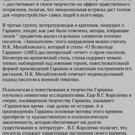
», рассчитывает в своем творчестве на эффект нравственного
потрясения, полагая, что эмоциональная встряска даст толчок
для «переустройства» самих людей и всего мира.
В третью группу литературоведов и критиков, пишущих о
Гаршине, входят, как уже было отмечено, авторы, избравшие
своим " предметом анализ отдельных элементов поэтики
писателя. «Зачинателем» этого направления можно считать
Н.К. Михайловского, который в статье «О Всеволоде
Гаршине» (1885) дал интересный «отчет» о прозе писателя.
Несмотря на иронический стиль, статья содержит немало
тонких наблюдений над именами героев, повествовательной
формой произведений Гаршина и сюжетным построением его
рассказов. Н.К. Михайловский отмечает индивидуальный
подход писателя к военной тематике.
Психологизм и повествование в творчестве Гаршина
изучались немногими исследователями. Еще В.Г. Короленко в
очерке, посвященном творчеству Гаршина, указывает:
«Гаршинское время - еще далеко не история. А в
произведениях Гаршина основные мотивы этого времени
приобрели ту художественную и психологическую
законченность, которая обеспечивает им долгое
существование в литературе» . В.Г. Короленко полагает, что
писатель отражает характерные настроения своего времени.