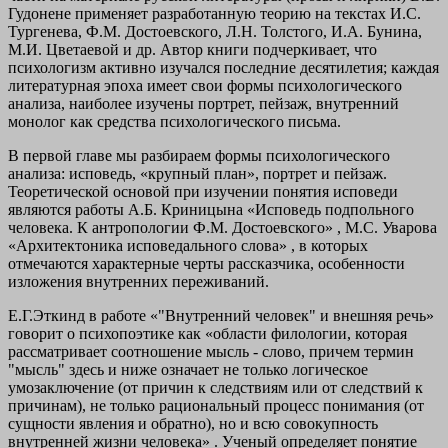
Гудонене применяет разработанную теорию на текстах И.С.
Тургенева, Ф.М. Достоевского, Л.Н. Толстого, И.А. Бунина,
М.И. Цветаевой и др. Автор книги подчеркивает, что
психологизм активно изучался последние десятилетия; каждая
литературная эпоха имеет свои формы психологического
анализа, наиболее изучены портрет, пейзаж, внутренний
монолог как средства психологического письма.
В первой главе мы разбираем формы психологического
анализа: исповедь, «крупный план», портрет и пейзаж.
Теоретической основой при изучении понятия исповеди
являются работы А.Б. Криницына «Исповедь подпольного
человека. К антропологии Ф.М. Достоевского» , М.С. Уварова
«Архитектоника исповедального слова» , в которых
отмечаются характерные черты рассказчика, особенности
изложения внутренних переживаний.
Е.Г.Эткинд в работе «"Внутренний человек" и внешняя речь»
говорит о психопоэтике как «области филологии, которая
рассматривает соотношение мысль - слово, причем термин
"мысль" здесь и ниже означает не только логическое
умозаключение (от причин к следствиям или от следствий к
причинам), не только рациональный процесс понимания (от
сущности явления и обратно), но и всю совокупность
внутренней жизни человека» . Ученый определяет понятие