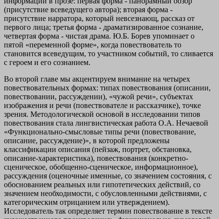
информации в прозе: первая форма - панорамный обзор
(присутствие всеведущего автора); вторая форма -
присутствие нарратора, который невсезнающ, рассказ от
первого лица; третья форма - драматизированное сознание,
четвертая форма - чистая драма. Ю.Б. Борев упоминает о
пятой «переменной форме», когда повествователь то
становится всеведущим, то участником событий, то сливается
с героем и его сознанием.
Во второй главе мы акцентируем внимание на четырех
повествовательных формах: типах повествования (описании,
повествовании, рассуждении), «чужой речи», субъектах
изображения и речи (повествователе и рассказчике), точке
зрения. Методологической основой в исследовании типов
повествования стала лингвистическая работа O.A. Нечаевой
«Функционально-смысловые типы речи (повествование,
описание, рассуждение)», в которой предложены
классификации описания (пейзаж, портрет, обстановка,
описание-характеристика), повествования (конкретно-
сценическое, обобщенно-сценическое, информационное),
рассуждения (оценочные именные, со значением состояния, с
обоснованием реальных или гипотетических действий, со
значением необходимости, с обусловленными действиями, с
категорическим отрицанием или утверждением).
Исследователь так определяет термин повествование в тексте