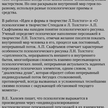
мастерством. Но они раскрывали внутренний мир героя по-
разному, используя разные психологические приемы и
средства.
В работах «Идеи и формы в творчестве Л.Толстого» и «О
психологизме в творчестве Стендаля и Л. Толстого» А.П.
Скафтымова мы находим понятие психологического рисунка.
Ученый определяет психическое наполнение персонажей в
творчестве Л.Н. Толстого, отмечая желание писателя показать
внутренний мир человека в его, процессе как постоянный,
непрерывный поток. А.П. Скафтымов отмечает характерные
особенности психологического рисунка Л.Н. Толстого:
«сцепленность, неразрывность внешнего и внутреннего
бытия, многообразная сложность взаимно пересекающихся
психологических линий, непрерывная актуальность заданных
персонажу психических элементов, одним словом, та
"диалектика души", которая образует собою непрерывный
индивидуальный поток бегущих столкновений,
противоречий, всегда вызванных и усложненных теснейшими
связями психики с окружающей обстановкой текущего
момента» .
В.Е. Хализев пишет, что психологизм выражается в
произведении через «индивидуализированное
воспроизведение переживаний персонажей в их взаимосвязи,