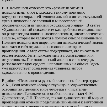
В.В. Компанеец отмечает, что «развитый элемент
психологизма -ключ к художественному познанию
внутреннего мира, всей эмоциональной и интеллектуальной
сферы личности в ее сложной и многосторонней
обусловленности явлениями окружающего мира» . В статье
«Художественный психологизм как проблема исследования»
он разделяет два понятия «психологизм» и, «психологический
анализ», которые не являются в полном смысле синонимами.
Понятие психологизм шире понятия психологический анализ,
включает в себя отражение психологии автора в
произведении. Автор статьи подчеркивает, что писатель не
решает вопрос: быть психологизму в произведении или
отсутствовать. Психологический анализ в свою очередь
располагает рядом средств, направленных на объект. Здесь
уже присутствует сознательная установка автора
художественного произведения.
В работе «Психологизм русской классической литературы»
А.Б. , Есин отмечает «особую глубину» в художественном
освоении внутреннего мира человека у «писателей-
психологов». Таковыми он в особенности считает Ф.М.
Достоевского, Л.Н. Толстого, так как художественный мир их
произведений отмечен предельным вниманием к внутренней
жизни героев, к процессу движения их мыслей, чувств,