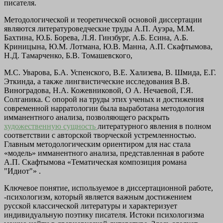
писателя.
Методологической и теоретической основой диссертации
являются литературоведческие труды А.П. Ауэра, М.М.
Бахтина, Ю.Б. Борева, Л.Я. Гинзбург, А.Б. Есина, А.Б.
Криницына, Ю.М. Лотмана, Ю.В. Манна, А.П. Скафтымова,
Н.Д. Тамарченко, Б.В. Томашевского,
М.С. Уварова, Б.А. Успенского, В.Е. Хализева, В. Шмида, Е.Г.
Эткинда, а также лингвистические исследования В.В.
Виноградова, H.A. Кожевниковой, О А. Нечаевой, Г.Я.
Солганика. С опорой на труды этих ученых и достижения
современной нарратологии была выработана методология
имманентного анализа, позволяющего раскрыть
художественную сущность
литературного явления в полном
соответствии с авторской творческой устремленностью.
Главным методологическим ориентиром для нас стала
«модель» имманентного анализа, представленная в работе
А.П. Скафтымова «Тематическая композиция романа
"Идиот"» .
Ключевое понятие, используемое в диссертационной работе,
-психологизм, который является важным достижением
русской классической литературы и характеризует
индивидуальную поэтику писателя. Истоки психологизма