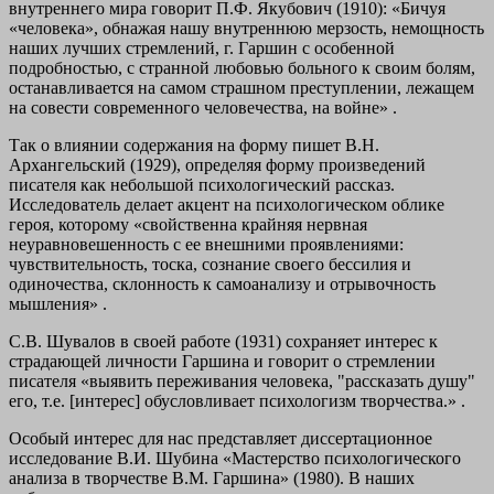
внутреннего мира говорит П.Ф. Якубович (1910): «Бичуя
«человека», обнажая нашу внутреннюю мерзость, немощность
наших лучших стремлений, г. Гаршин с особенной
подробностью, с странной любовью больного к своим болям,
останавливается на самом страшном преступлении, лежащем
на совести современного человечества, на войне» .
Так о влиянии содержания на форму пишет В.Н.
Архангельский (1929), определяя форму произведений
писателя как небольшой психологический рассказ.
Исследователь делает акцент на психологическом облике
героя, которому «свойственна крайняя нервная
неуравновешенность с ее внешними проявлениями:
чувствительность, тоска, сознание своего бессилия и
одиночества, склонность к самоанализу и отрывочность
мышления» .
C.B. Шувалов в своей работе (1931) сохраняет интерес к
страдающей личности Гаршина и говорит о стремлении
писателя «выявить переживания человека, "рассказать душу"
его, т.е. [интерес] обусловливает психологизм творчества.» .
Особый интерес для нас представляет диссертационное
исследование В.И. Шубина «Мастерство психологического
анализа в творчестве В.М. Гаршина» (1980). В наших