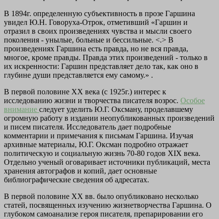
В 1894г. определенную субъективность в прозе Гаршина
увидел Ю.Н. Говоруха-Отрок, отметивший «Гаршин и
отразил в своих произведениях чувства и мысли своего
поколения - унылые, больные и бессильные. <.> В
произведениях Гаршина есть правда, но не вся правда,
многое, кроме правды. Правда этих произведений - только в
их искренности: Гаршин представляет дело так, как оно в
глубине души представляется ему самому.» .
В первой половине XX века (с 1925г.) интерес к
исследованию жизни и творчества писателя возрос.
Особое
внимание
следует уделить Ю.Г. Оксману, проделавшему
огромную работу в издании неопубликованных произведений
и писем писателя. Исследователь дает подробные
комментарии и примечания к письмам Гаршина. Изучая
архивные материалы, Ю.Г. Оксман подробно отражает
политическую и социальную жизнь 70-80 годов XIX века.
Отдельно ученый оговаривает источники публикаций, места
хранения автографов и копий, дает основные
библиографические сведения об адресатах.
В первой половине XX вв. было опубликовано несколько
статей, посвященных изучению жизнетворчества Гаршина. О
глубоком самоанализе героя писателя, препарировании его