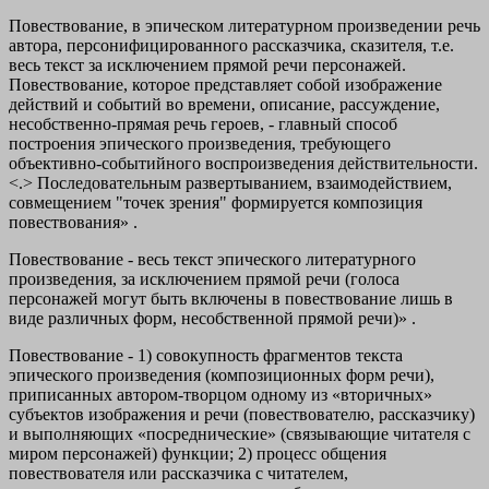
Повествование, в эпическом литературном произведении речь
автора, персонифицированного рассказчика, сказителя, т.е.
весь текст за исключением прямой речи персонажей.
Повествование, которое представляет собой изображение
действий и событий во времени, описание, рассуждение,
несобственно-прямая речь героев, - главный способ
построения эпического произведения, требующего
объективно-событийного воспроизведения действительности.
<.> Последовательным развертыванием, взаимодействием,
совмещением "точек зрения" формируется композиция
повествования» .
Повествование - весь текст эпического литературного
произведения, за исключением прямой речи (голоса
персонажей могут быть включены в повествование лишь в
виде различных форм, несобственной прямой речи)» .
Повествование - 1) совокупность фрагментов текста
эпического произведения (композиционных форм речи),
приписанных автором-творцом одному из «вторичных»
субъектов изображения и речи (повествователю, рассказчику)
и выполняющих «посреднические» (связывающие читателя с
миром персонажей) функции; 2) процесс общения
повествователя или рассказчика с читателем,