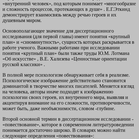
«внутренний человек», под которым понимает «многообразие
и сложность процессов, протекающих в душе» . Е.Г.Эткинд
демонстрирует взаимосвязь между речью героев и их
душевным миром.
Основополагающее значение для диссертационного
исследования (для первой главы) имеют понятия «крупный
план» и «сиюминутность», сущность которых раскрывается в
работе ученого. Важными работами при исследовании
понятия «крупный план» были также труды Ю.М. Лотмана
«Об искусстве» , В.Е. Хализева «Ценностные ориентации
русской классики» .
В полной мере психологизм обнаруживает себя в реализме.
Психологическое изображение действительно становится
доминантой в творчестве многих писателей. Меняется взгляд
на человека, авторы иначе подходят к изображению
психологии своих героев, их внутреннего мира, выявляя и
акцентируя внимание на его сложности, противоречивости,
может быть, даже необъяснимости, словом -глубине.
Второй основной термин в диссертационном исследовании -
«повествование», которое в современном литературоведении
понимается достаточно широко. В словарях можно найти
следующие определения «повествования»: