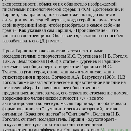
экспрессивности, объясняя их общностью изображаемой
писателями психологической сферы: и Ф.М. Достоевский, и
Гаршин, как правило, показывают жизнь подсознания в
ситуации «у последней черты», когда герой погружается в
свой внутренний мир, чтобы разобраться в самом себе «на
грани». Как указывал сам Гаршин, «Происшествие» - это
«нечто из достоевщины. Оказывается, я склонен и способен
разрабатывать его (Д.) путь» .
Проза Гаршина также сопоставляется некоторыми
исследователями с творчеством И.С. Тургенева и Н.В. Гоголя.
Так, А. Земляковская (1968) в статье «Тургенев и Гаршин»
отмечает ряд общих черт в творчестве Гаршина и И.С.
Тургенева (тип героя, стиль, жанры - в том числе, жанр
стихотворения в прозе). Согласно A.A. Безрукову (1988), Н.В.
Гоголь также оказал эстетическое и нравственное влияние на
писателя: «Вера Гоголя в высшее общественное
предназначение литературы, его страстное стремление помочь
возрождению человеческой личности <.> - все это
активизировало творческую мысль Гаршина, способствовало
формированию его " гуманистических воззрений, питало
оптимизм "Красного цветка" и "Сигнала"» . Вслед за Н.В.
Гоголем, считает исследователь, Гаршин «одухотворяет»
искусство, выступая против погони за внешними
художественными эффектами. Он, как и автор «
Мертвых душ