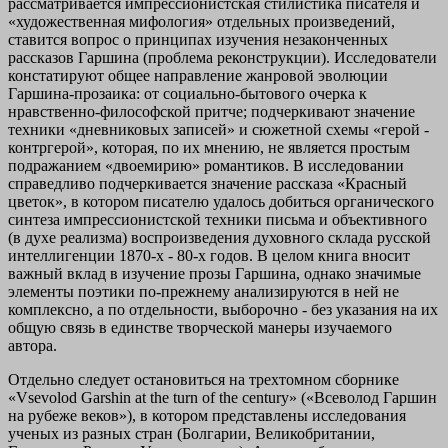
рассматривается импрессионистская стилистика писателя и
«художественная мифология» отдельных произведений,
ставится вопрос о принципах изучения незаконченных
рассказов Гаршина (проблема реконструкции). Исследователи
констатируют общее направление жанровой эволюции
Гаршина-прозаика: от социально-бытового очерка к
нравственно-философской притче; подчеркивают значение
техники «дневниковых записей» и сюжетной схемы «герой -
контргерой», которая, по их мнению, не является простым
подражанием «двоемирию» романтиков. В исследовании
справедливо подчеркивается значение рассказа «Красный
цветок», в котором писателю удалось добиться органического
синтеза импрессионистской техники письма и объективного
(в духе реализма) воспроизведения духовного склада русской
интеллигенции 1870-х - 80-х годов. В целом книга вносит
важный вклад в изучение прозы Гаршина, однако значимые
элементы поэтики по-прежнему анализируются в ней не
комплексно, а по отдельности, выборочно - без указания на их
общую связь в единстве творческой манеры изучаемого
автора.
Отдельно следует остановиться на трехтомном сборнике
«Vsevolod Garshin at the turn of the century» («Всеволод Гаршин
на рубеже веков»), в котором представлены исследования
ученых из разных стран (Болгарии, Великобритании,