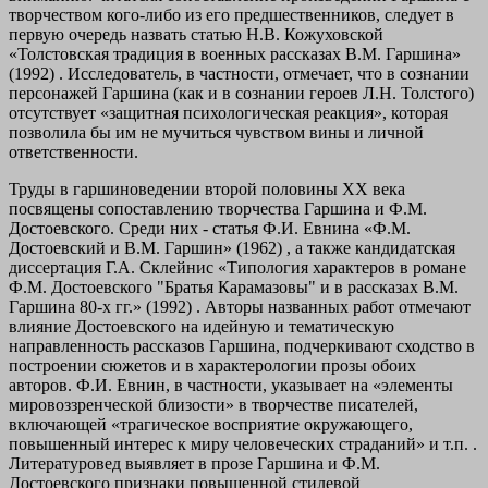
творчеством кого-либо из его предшественников, следует в
первую очередь назвать статью Н.В. Кожуховской
«Толстовская традиция в военных рассказах В.М. Гаршина»
(1992) . Исследователь, в частности, отмечает, что в сознании
персонажей Гаршина (как и в сознании героев Л.Н. Толстого)
отсутствует «защитная психологическая реакция», которая
позволила бы им не мучиться чувством вины и личной
ответственности.
Труды в гаршиноведении второй половины XX века
посвящены сопоставлению творчества Гаршина и Ф.М.
Достоевского. Среди них - статья Ф.И. Евнина «Ф.М.
Достоевский и В.М. Гаршин» (1962) , а также кандидатская
диссертация Г.А. Склейнис «Типология характеров в романе
Ф.М. Достоевского "Братья Карамазовы" и в рассказах В.М.
Гаршина 80-х гг.» (1992) . Авторы названных работ отмечают
влияние Достоевского на идейную и тематическую
направленность рассказов Гаршина, подчеркивают сходство в
построении сюжетов и в характерологии прозы обоих
авторов. Ф.И. Евнин, в частности, указывает на «элементы
мировоззренческой близости» в творчестве писателей,
включающей «трагическое восприятие окружающего,
повышенный интерес к миру человеческих страданий» и т.п. .
Литературовед выявляет в прозе Гаршина и Ф.М.
Достоевского признаки повышенной стилевой