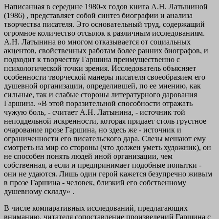
Написанная в середине 1980-х годов книга А.Н. Латыниной
(1986) , представляет собой синтез биографии и анализа
творчества писателя. Это основательный труд, содержащий
огромное количество отсылок к различным исследованиям.
А.Н. Латынина во многом отказывается от социальных
акцентов, свойственных работам более ранних биографов, и
подходит к творчеству Гаршина преимущественно с
психологической точки зрения. Исследователь объясняет
особенности творческой манеры писателя своеобразием его
душевной организации, определившей, по ее мнению, как
сильные, так и слабые стороны литературного дарования
Гаршина. «В этой поразительной способности отражать
чужую боль, - считает А.Н. Латынина, - источник той
неподдельной искренности, которая придает столь грустное
очарование прозе Гаршина, но здесь же - источник и
ограниченности его писательского дара. Слезы мешают ему
смотреть на мир со стороны (что должен уметь художник), он
не способен понять людей иной организации, чем
собственная, а если и предпринимает подобные попытки -
они не удаются. Лишь один герой кажется безупречно живым
в прозе Гаршина - человек, близкий его собственному
душевному складу» .
В числе компаративных исследований, предлагающих
вниманию. читателя сопоставление произведений Гаршина с