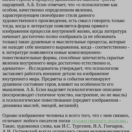
ощущений. А.Б. Есин отмечает, что «о психологизме как
особом, качественно определенном явлении,
характеризующем своеобразие стиля данного
художественного произведения, есть смысл говорить только
тогда, когда в литературе появляется форма прямого
изображения процессов внутренней жизни, когда литература
начинает достаточно полно изображать (а не обозначать
только) такие душевные и мыслительные процессы, которые
не находят себе внешнего выражения, когда - соответственно -
в литературе появляются новые композиционно-
повествовательные формы, способные запечатлеть скрытые
явления внутреннего мира достаточно естественно и,
адекватно» . Исследователь утверждает, что психологизм
заставляет работать внешние детали на изображение
внутреннего мира. Предметы и события мотивируют
душевное состояние героя, влияют на особенности его
мышления. А.Б. Есин выделяет психологическое описание
(воспроизводит статичное чувство, настроение, но не мысль)
и психологическое повествование (предмет изображения -
динамика мыслей, эмоций, желаний).
Однако изображение человека и всего того, что с ним связано,
отличают любого писателя эпохи
художественного реализма
.
Такие, художники слова, как И.С. Тургенев, И.А. Гончаров,
А.Н. Островский всегда отличались своим человековедческим