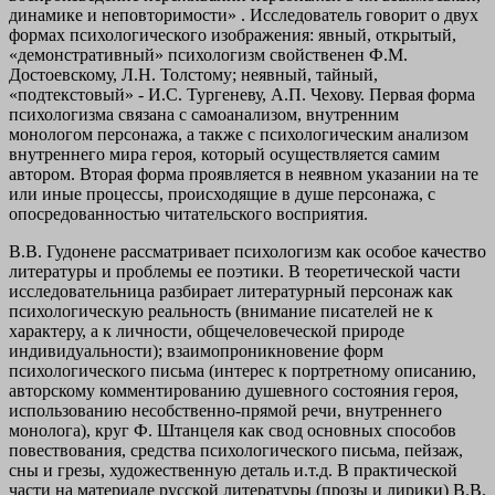
динамике и неповторимости» . Исследователь говорит о двух
формах психологического изображения: явный, открытый,
«демонстративный» психологизм свойственен Ф.М.
Достоевскому, Л.Н. Толстому; неявный, тайный,
«подтекстовый» - И.С. Тургеневу, А.П. Чехову. Первая форма
психологизма связана с самоанализом, внутренним
монологом персонажа, а также с психологическим анализом
внутреннего мира героя, который осуществляется самим
автором. Вторая форма проявляется в неявном указании на те
или иные процессы, происходящие в душе персонажа, с
опосредованностью читательского восприятия.
В.В. Гудонене рассматривает психологизм как особое качество
литературы и проблемы ее поэтики. В теоретической части
исследовательница разбирает литературный персонаж как
психологическую реальность (внимание писателей не к
характеру, а к личности, общечеловеческой природе
индивидуальности); взаимопроникновение форм
психологического письма (интерес к портретному описанию,
авторскому комментированию душевного состояния героя,
использованию несобственно-прямой речи, внутреннего
монолога), круг Ф. Штанцеля как свод основных способов
повествования, средства психологического письма, пейзаж,
сны и грезы, художественную деталь и.т.д. В практической
части на материале русской литературы (прозы и лирики) В.В.