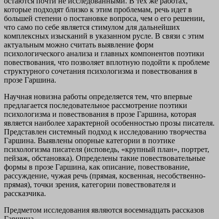
остаются почти не исследованными. В тех же работах,
которые подходят близко к этим проблемам, речь идет в
большей степени о постановке вопроса, чем о его решении,
что само по себе является стимулом для дальнейших
комплексных изысканий в указанном русле. В связи с этим
актуальным можно считать выявление форм
психологического анализа и главных компонентов поэтики
повествования, что позволяет вплотную подойти к проблеме
структурного сочетания психологизма и повествования в
прозе Гаршина.
Научная новизна работы определяется тем, что впервые
предлагается последовательное рассмотрение поэтики
психологизма и повествования в прозе Гаршина, которая
является наиболее характерной особенностью прозы писателя.
Представлен системный подход к исследованию творчества
Гаршина. Выявлены опорные категории в поэтике
психологизма писателя (исповедь, «крупный план», портрет,
пейзаж, обстановка). Определены такие повествовательные
формы в прозе Гаршина, как описание, повествование,
рассуждение, чужая речь (прямая, косвенная, несобственно-
прямая), точки зрения, категории повествователя и
рассказчика.
Предметом исследования являются восемнадцать рассказов
Гаршина.