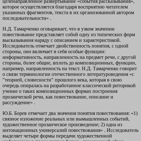
целенаправленное развертывание «события рассказывания»,
которое осуществляется благодаря восприятию читателем
указанных фрагментов, текста в их организованной автором
последовательности» .
Н.Д. Тамарченко оговаривает, что в узком значении
повествование представляет собой одну из типических форм
высказывания наряду с описанием и характеристикой.
Исследователь отмечает двойственность понятия, с одной
стороны, оно включает в себя особые функции:
информативность, направленность на предмет речи, с другой
стороны, более общие, вплоть до композиционных, функции,
например, направленность на текст. Н.Д. Тамарченко говорит
о связи терминологии отечественного литературоведения «с
"теорией, словесности" прошлого века, которая в свою
очередь опиралась на разработанное классической риторикой
учение о таких композиционных формах построения
прозаической речи, как повествование, описание и
рассуждение» .
Ю.Б. Борев отмечает два значения понятия повествования: «1)
связное изложение реальных или вымышленных событий,
художественное прозаическое произведение; 2) одна из
интонационных универсалий повествования» . Исследователь
выделяет четыре формы передачи художественной