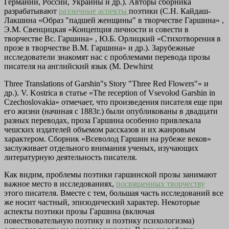
Германии, России, Украины и др.). Авторы сборника
разрабатывают
различные аспекты
поэтики (С.Н. Кайдаш-
Лакшина «Образ "падшей женщины" в творчестве Гаршина» ,
Э.М. Свенцицкая «Концепция личности и совести в
творчестве Вс. Гаршина» , Ю.Б. Орлицкий «Стихотворения в
прозе в творчестве В.М. Гаршина» и др.). Зарубежные
исследователи знакомят нас с проблемами перевода прозы
писателя на английский язык (M. Dewhirst
Three Translations of Garshin"s Story "Three Red Flowers"» и
др.). V. Kostrica в статье «The reception of Vsevolod Garshin in
Czechoslovakia» отмечает, что произведения писателя еще при
его жизни (начиная с 1883г.) были опубликованы в двадцати
разных переводах, проза Гаршина особенно привлекала
чешских издателей объемом рассказов и их жанровым
характером. Сборник «Всеволод Гаршин на рубеже веков»
заслуживает отдельного внимания ученых, изучающих
литературную деятельность писателя.
Как видим, проблемы поэтики гаршинской прозы занимают
важное место в исследованиях,
посвященных творчеству
этого писателя. Вместе с тем, большая часть исследований все
же носит частный, эпизодический характер. Некоторые
аспекты поэтики прозы Гаршина (включая
повествовательную поэтику и поэтику психологизма)