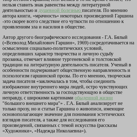
нельзя ставить знак равенства между литературной
деятельностью и
душевной болезнью
писателя. По мнению
автора книги, «мрачность» некоторых произведений Гаршина
-это скорее всего следствие его чуткости по отношению к
проявлениям зла и насилия в обществе.
Автор другого биографического исследования - Г.А. Бялый
(«Всеволод Михайлович Гаршин», 1969) сосредотачивается на
осмыслении социально-политических условий,
определивших характер творчества и личную судьбу
прозаика, отмечает влияние тургеневской и толстовской
традиции на литературную деятельность писателя. Ученый в
особенности подчеркивает общественную направленность и
психологизм гаршинской прозы. По его мнению, творческая
задача писателя «заключалась в том, чтобы соединить
изображение внутреннего мира людей, остро чувствующих
личную ответственность за господствующую в обществе
неправду, с широкими картинами
обыденной жизни
"большого внешнего мира"» . Г.А. Бялый анализирует не
только прозу, но и статьи Гаршина о живописи, имеющие
основополагающее значение для понимания эстетических
взглядов писателя, а также для исследования его
произведений, связанных с темой искусства (рассказы
«Художники», «Надежда Николаевна»).