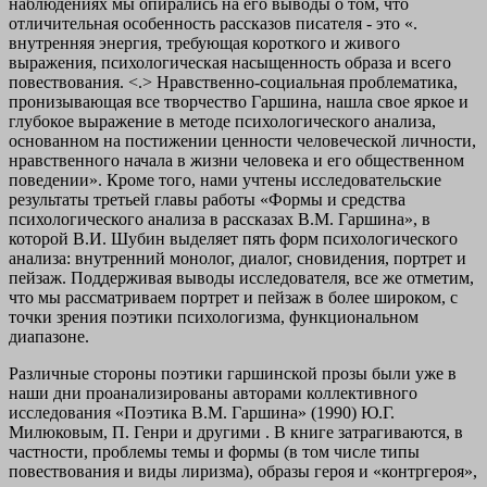
наблюдениях мы опирались на его выводы о том, что
отличительная особенность рассказов писателя - это «.
внутренняя энергия, требующая короткого и живого
выражения, психологическая насыщенность образа и всего
повествования. <.> Нравственно-социальная проблематика,
пронизывающая все творчество Гаршина, нашла свое яркое и
глубокое выражение в методе психологического анализа,
основанном на постижении ценности человеческой личности,
нравственного начала в жизни человека и его общественном
поведении». Кроме того, нами учтены исследовательские
результаты третьей главы работы «Формы и средства
психологического анализа в рассказах В.М. Гаршина», в
которой В.И. Шубин выделяет пять форм психологического
анализа: внутренний монолог, диалог, сновидения, портрет и
пейзаж. Поддерживая выводы исследователя, все же отметим,
что мы рассматриваем портрет и пейзаж в более широком, с
точки зрения поэтики психологизма, функциональном
диапазоне.
Различные стороны поэтики гаршинской прозы были уже в
наши дни проанализированы авторами коллективного
исследования «Поэтика В.М. Гаршина» (1990) Ю.Г.
Милюковым, П. Генри и другими . В книге затрагиваются, в
частности, проблемы темы и формы (в том числе типы
повествования и виды лиризма), образы героя и «контргероя»,