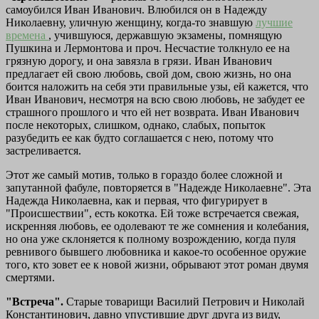
самоубился Иван Иванович. Влюбился он в Надежду
Николаевну, уличную женщину, когда-то знавшую
лучшие
времена
, учившуюся, державшую экзамены, помнящую
Пушкина и Лермонтова и проч. Несчастие толкнуло ее на
грязную дорогу, и она завязла в грязи. Иван Иванович
предлагает ей свою любовь, свой дом, свою жизнь, но она
боится наложить на себя эти правильные узы, ей кажется, что
Иван Иванович, несмотря на всю свою любовь, не забудет ее
страшного прошлого и что ей нет возврата. Иван Иванович
после некоторых, слишком, однако, слабых, попыток
разубедить ее как будто соглашается с нею, потому что
застреливается.
Этот же самый мотив, только в гораздо более сложной и
запутанной фабуле, повторяется в "Надежде Николаевне". Эта
Надежда Николаевна, как и первая, что фигурирует в
"Происшествии", есть кокотка. Ей тоже встречается свежая,
искренняя любовь, ее одолевают те же сомнения и колебания,
но она уже склоняется к полному возрождению, когда пуля
ревнивого бывшего любовника и какое-то особенное оружие
того, кто зовет ее к новой жизни, обрывают этот роман двумя
смертями.
"Встреча".
Старые товарищи Василий Петрович и Николай
Константинович, давно упустившие друг друга из виду,