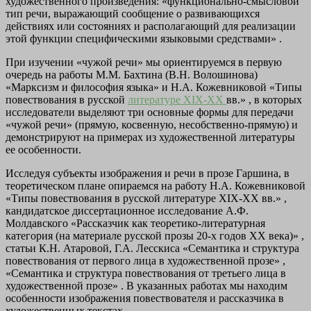
художественного произведения: «функционально-смысловой
тип речи, выражающий сообщение о развивающихся
действиях или состояниях и располагающий для реализации
этой функции специфическими языковыми средствами» .
При изучении «чужой речи» мы ориентируемся в первую
очередь на работы М.М. Бахтина (В.Н. Волошинова)
«Марксизм и философия языка» и H.A. Кожевниковой «Типы
повествования в русской
литературе XIX-XX
вв.» , в которых
исследователи выделяют три основные формы для передачи
«чужой речи» (прямую, косвенную, несобственно-прямую) и
демонстрируют на примерах из художественной литературы
ее особенности.
Исследуя субъекты изображения и речи в прозе Гаршина, в
теоретическом плане опираемся на работу H.A. Кожевниковой
«Типы повествования в русской литературе XIX-XX вв.» ,
кандидатское диссертационное исследование А.Ф.
Молдавского «Рассказчик как теоретико-литературная
категория (на материале русской прозы 20-х годов XX века)» ,
статьи К.Н. Атаровой, Г.А. Лесскиса «Семантика и структура
повествования от первого лица в художественной прозе» ,
«Семантика и структура повествования от третьего лица в
художественной прозе» . В указанных работах мы находим
особенности изображения повествователя и рассказчика в
художественных текстах.