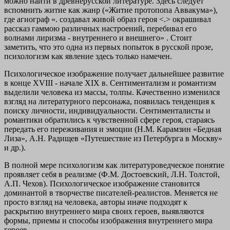
можно найти в древнерусской литературе. Здесь следует
вспомнить житие как жанр («Житие протопопа Аввакума»),
где агиограф «. создавал живой образ героя <.> окрашивал
рассказ гаммою различных настроений, перебивал его
волнами лиризма - внутреннего и внешнего» . Стоит
заметить, что это одна из первых попыток в русской прозе,
психологизм как явление здесь только намечен.
Психологическое изображение получает дальнейшее развитие
в конце XVIII - начале XIX в. Сентиментализм и романтизм
выделили человека из массы, толпы. Качественно изменился
взгляд на литературного персонажа, появилась тенденция к
поиску личности, индивидуальности. Сентименталисты и
романтики обратились к чувственной сфере героя, стараясь
передать его переживания и эмоции (Н.М. Карамзин «Бедная
Лиза», А.Н. Радищев «Путешествие из Петербурга в Москву»
и др.).
В полной мере психологизм как литературоведческое понятие
проявляет себя в реализме (Ф.М. Достоевский, Л.Н. Толстой,
А.П. Чехов). Психологическое изображение становится
доминантой в творчестве писателей-реалистов. Меняется не
просто взгляд на человека, авторы иначе подходят к
раскрытию внутреннего мира своих героев, выявляются
формы, приемы и способы изображения внутреннего мира
героев.