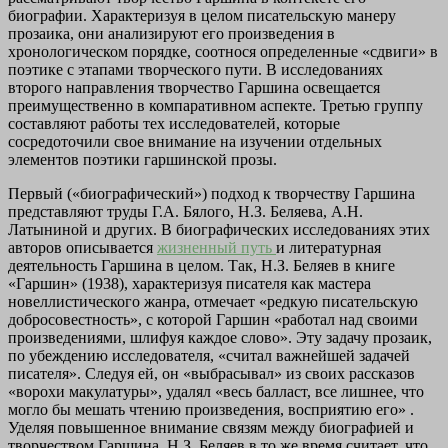
биографии. Характеризуя в целом писательскую манеру
прозаика, они анализируют его произведения в
хронологическом порядке, соотнося определенные «сдвиги» в
поэтике с этапами творческого пути. В исследованиях
второго направления творчество Гаршина освещается
преимущественно в компаративном аспекте. Третью группу
составляют работы тех исследователей, которые
сосредоточили свое внимание на изучении отдельных
элементов поэтики гаршинской прозы.
Первый («биографический») подход к творчеству Гаршина
представляют труды Г.А. Бялого, Н.З. Беляева, А.Н.
Латыниной и других. В биографических исследованиях этих
авторов описывается
жизненный путь
и литературная
деятельность Гаршина в целом. Так, Н.З. Беляев в книге
«Гаршин» (1938), характеризуя писателя как мастера
новеллистического жанра, отмечает «редкую писательскую
добросовестность», с которой Гаршин «работал над своими
произведениями, шлифуя каждое слово». Эту задачу прозаик,
по убеждению исследователя, «считал важнейшей задачей
писателя». Следуя ей, он «выбрасывал» из своих рассказов
«ворохи макулатуры», удалял «весь балласт, все лишнее, что
могло бы мешать чтению произведения, восприятию его» .
Уделяя повышенное внимание связям между биографией и
творчеством Гаршина, Н.З. Беляев в то же время считает, что