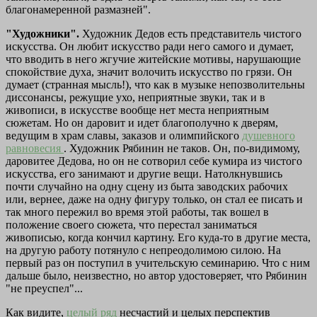
благонамеренной размазней".
"Художники".
Художник Дедов есть представитель чистого
искусства. Он любит искусство ради него самого и думает,
что вводить в него жгучие житейские мотивы, нарушающие
спокойствие духа, значит волочить искусство по грязи. Он
думает (странная мысль!), что как в музыке непозволительны
диссонансы, режущие ухо, неприятные звуки, так и в
живописи, в искусстве вообще нет места неприятным
сюжетам. Но он даровит и идет благополучно к дверям,
ведущим в храм славы, заказов и олимпийского
душевного
равновесия
. Художник Рябинин не таков. Он, по-видимому,
даровитее Дедова, но он не сотворил себе кумира из чистого
искусства, его занимают и другие вещи. Натолкнувшись
почти случайно на одну сцену из быта заводских рабочих
или, вернее, даже на одну фигуру только, он стал ее писать и
так много пережил во время этой работы, так вошел в
положение своего сюжета, что перестал заниматься
живописью, когда кончил картину. Его куда-то в другие места,
на другую работу потянуло с непреодолимою силою. На
первый раз он поступил в учительскую семинарию. Что с ним
дальше было, неизвестно, но автор удостоверяет, что Рябинин
"не преуспел"...
Как видите,
целый ряд
несчастий и целых перспектив