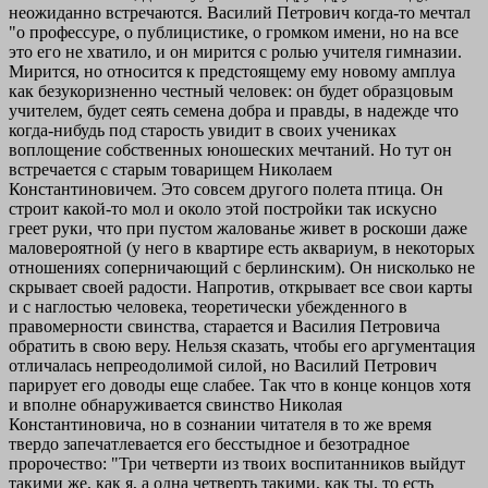
неожиданно встречаются. Василий Петрович когда-то мечтал
"о профессуре, о публицистике, о громком имени, но на все
это его не хватило, и он мирится с ролью учителя гимназии.
Мирится, но относится к предстоящему ему новому амплуа
как безукоризненно честный человек: он будет образцовым
учителем, будет сеять семена добра и правды, в надежде что
когда-нибудь под старость увидит в своих учениках
воплощение собственных юношеских мечтаний. Но тут он
встречается с старым товарищем Николаем
Константиновичем. Это совсем другого полета птица. Он
строит какой-то мол и около этой постройки так искусно
греет руки, что при пустом жалованье живет в роскоши даже
маловероятной (у него в квартире есть аквариум, в некоторых
отношениях соперничающий с берлинским). Он нисколько не
скрывает своей радости. Напротив, открывает все свои карты
и с наглостью человека, теоретически убежденного в
правомерности свинства, старается и Василия Петровича
обратить в свою веру. Нельзя сказать, чтобы его аргументация
отличалась непреодолимой силой, но Василий Петрович
парирует его доводы еще слабее. Так что в конце концов хотя
и вполне обнаруживается свинство Николая
Константиновича, но в сознании читателя в то же время
твердо запечатлевается его бесстыдное и безотрадное
пророчество: "Три четверти из твоих воспитанников выйдут
такими же, как я, а одна четверть такими, как ты, то есть