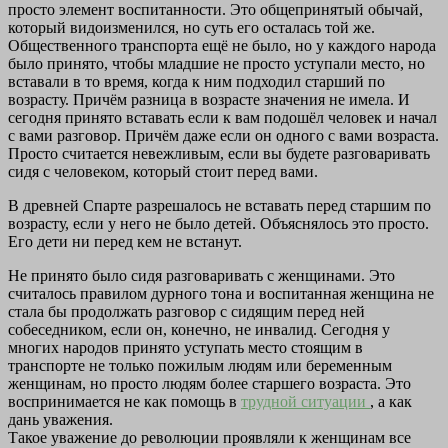
просто элемент воспитанности. Это общепринятый обычай,
который видоизменился, но суть его осталась той же.
Общественного транспорта ещё не было, но у каждого народа
было принято, чтобы младшие не просто уступали место, но
вставали в то время, когда к ним подходил старший по
возрасту. Причём разница в возрасте значения не имела. И
сегодня принято вставать если к вам подошёл человек и начал
с вами разговор. Причём даже если он одного с вами возраста.
Просто считается невежливым, если вы будете разговаривать
сидя с человеком, который стоит перед вами.
В древней Спарте разрешалось не вставать перед старшим по
возрасту, если у него не было детей. Объяснялось это просто.
Его дети ни перед кем не встанут.
Не принято было сидя разговаривать с женщинами. Это
считалось правилом дурного тона и воспитанная женщина не
стала бы продолжать разговор с сидящим перед ней
собеседником, если он, конечно, не инвалид. Сегодня у
многих народов принято уступать место стоящим в
транспорте не только пожилым людям или беременным
женщинам, но просто людям более старшего возраста. Это
воспринимается не как помощь в
трудной ситуации
, а как
дань уважения.
Такое уважение до революции проявляли к женщинам все