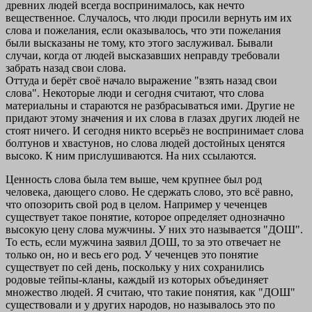
древних людей всегда воспринималось, как нечто
вещественное. Случалось, что люди просили вернуть им их
слова и пожелания, если оказывалось, что эти пожелания
были высказаны не тому, кто этого заслуживал. Бывали
случаи, когда от людей высказавших неправду требовали
забрать назад свои слова.
Оттуда и берёт своё начало выражение "взять назад свои
слова". Некоторые люди и сегодня считают, что слова
материальны и стараются не разбрасываться ими. Другие не
придают этому значения и их слова в глазах других людей не
стоят ничего. И сегодня никто всерьёз не воспринимает слова
болтунов и хвастунов, но слова людей достойных ценятся
высоко. К ним прислушиваются. На них ссылаются.
Ценность слова была тем выше, чем крупнее был род
человека, дающего слово. Не сдержать слово, это всё равно,
что опозорить свой род в целом. Например у чеченцев
существует такое понятие, которое определяет однозначно
высокую цену слова мужчины. У них это называется "ДОШ".
То есть, если мужчина заявил ДОШ, то за это отвечает не
только он, но и весь его род. У чеченцев это понятие
существует по сей день, поскольку у них сохранились
родовые тейпы-кланы, каждый из которых объединяет
множество людей. Я считаю, что такие понятия, как "ДОШ"
существовали и у других народов, но называлось это по