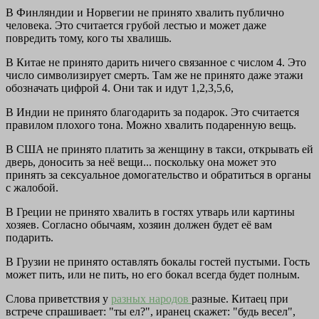
В Финляндии и Норвегии не принято хвалить публично
человека. Это считается грубой лестью и может даже
повредить тому, кого ты хвалишь.
В Китае не принято дарить ничего связанное с числом 4. Это
число символизирует смерть. Там же не принято даже этажи
обозначать цифрой 4. Они так и идут 1,2,3,5,6,
В Индии не принято благодарить за подарок. Это считается
правилом плохого тона. Можно хвалить подаренную вещь.
В США не принято платить за женщину в такси, открывать ей
дверь, доносить за неё вещи... поскольку она может это
принять за сексуальное домогательство и обратиться в органы
с жалобой.
В Греции не принято хвалить в гостях утварь или картины
хозяев. Согласно обычаям, хозяин должен будет её вам
подарить.
В Грузии не принято оставлять бокалы гостей пустыми. Гость
может пить, или не пить, но его бокал всегда будет полным.
Слова приветствия у
разных народов
разные. Китаец при
встрече спрашивает: "ты ел?", иранец скажет: "будь весел",