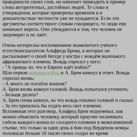
правдивости своих слов, он начинает приводить в пример
слова авторитетных, достойных людей. Те слова и
утверждения, которые проверены временем и в
доказательствах честности уже не нуждаются. Если эти
аргументы соответствуют словам говорящего, то люди ему
начинают верить. Они убеждаются в том, что человек не
лицемерит и не лжёт.
Очень интересны воспоминания знаменитого учёного
естествоиспытателя Альфреда Брема, в которых он
рассказывает о своей беседе у костра с вождём маленького
африканского племени. Вождь спросил у него:
- "А правда ли, что в Европе идёт война?"
Шла первая
мировая война
и А. Брем кивнул в ответ. Вождь
спросил вновь:
- А много ли погибло воинов?
А. Брем вновь кивнул головой. Вождь попытался уточнить:
- Больше десяти?
А. Брем снова кивнул, на что вождь покачал головой и сказал:
- За это пришлось бы отдать весь скот племени.
Вспоминая этот разговор, Альфред Брем недоумевал, как
можно объяснить человеку, который приучен оплачивать
гибель каждого воина из соседнего племени в межплеменной
стычке, что только за один день в бою под Верденом немцы
положили больше 10 тысяч своих солдат во время