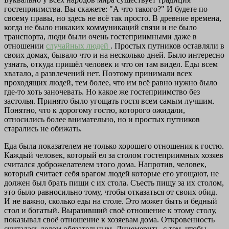
гостеприимства. Вы скажете: "А что такого?" И будете по
своему правы, но здесь не всё так просто. В древние времена,
когда не было никаких коммуникаций связи и не было
транспорта, люди были очень гостеприимными даже в
отношении
случайных людей
. Простых путников оставляли в
своих домах, бывало что и на несколько дней. Было интересно
узнать, откуда пришёл человек и что он там видел. Еды всем
хватало, а развлечений нет. Поэтому принимали всех
проходящих людей, тем более, что им всё равно нужно было
где-то хоть заночевать. Но какое же гостеприимство без
застолья. Принято было угощать гостя всем самым лучшим.
Понятно, что к дорогому гостю, которого ожидали,
относились более внимательно, но и простых путников
старались не обижать.
Еда была показателем не только хорошего отношения к гостю.
Каждый человек, который ел за столом гостеприимных хозяев
считался доброжелателем этого дома. Напротив, человек,
который считает себя врагом людей которые его угощают, не
должен был брать пищи с их стола. Съесть пищу за их столом,
это было равносильно тому, чтобы отказаться от своих обид.
И не важно, сколько еды на столе. Это может быть и бедный
стол и богатый. Выразивший своё отношение к этому столу,
показывал своё отношение к хозяевам дома. Откровенность
считалась делом обязательным. Лицемерить, с тем, чтобы