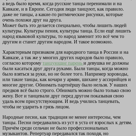
а ведь было время, когда русские танцы перенимали и на
Кавказе, и в Европе. Сегодня люди танцуют, как правило.
даже не танцы, а какие-то ритмические рисунки, которые
очень похожи друг на друга.
Может быть это делается специально, чтобы лишить людей
культуры. Культуры пения, культуры танца. Если ещё лишить
народ языковой культуры, то народ заменит это всё чем то
другим и станет другим народом. И такое возможно.
Характерным признаком для народного танца в России и на
Кавказе, а так же у многих других народов было правило,
согласно которому
танцующие парень
и девушка не должны
были касаться друг друга руками. Были танцы, когда можно
было взяться за руки, но не более того. Например хороводы,
или такие танцы, как кочари у армян, шихане у ассирийцев и
многие другие. Обнимать партнёршу было нельзя. У наших
предков всё было строго. Обнимать можно было только свою
жену. Вот и танцевали друг перед другом показывая свою
удаль всем присутствующим. И ведь учились танцевать,
чтобы не ударить в грязь лицом.
Народные песни, как традиция не менее интересны, чем
танцы. Песни передавались из уст в уста от взрослых к детям.
Причём среди сельчан не было профессиональных
музыкантов. Репертуар передавался так походя, но