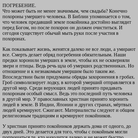
ПОГРЕБЕНИЕ.
Что может быть не менее значимым, чем свадьба? Конечно
похороны умершего человека. В Библии упоминается о том,
что человек предавший земле покойника достойно выглядит
перед Богом, но после похорон он должен очиститься. И
сегодня существует обычай мыть руки после участия в
похоронах.
Как показывает жизнь, женятся далеко не все люди, а умирают
все. Смерть делает обряд погребения обязательным. Наши
предки хоронили умерших в земле, чтобы их не оскверняли
звери и птицы. Ведь речь щла об умерших родственниках. Но
отношение и к незнакомым умершим было таким же.
Впоследствии были придуманы обряды захоронения в гробах.
Гроб символизирует лодку, в которой умерший отправляется в
другой мир. Среди верующих людей принято придавать
похоронам особый смысл. Ведь это последний путь человека
в другой мир. У православных христиан принято хоронить
людей в земле. В Индии, Японии и других странах, мёртвых
людей кремируют. Сжигают. Материалисты следуют и общим
религиозным традициям и кремируют покойников.
У христиан принято покойников держать дома от одного, до
двух дней. Это делается для того, чтобы с покойным могли
попрощаться те, кто находится далеко и не может быстро