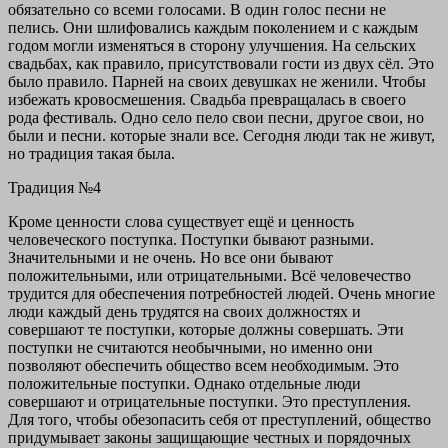
обязательно со всеми голосами. В один голос песни не
пелись. Они шлифовались каждым поколением и с каждым
годом могли изменяться в сторону улучшения. На сельских
свадьбах, как правило, присутствовали гости из двух сёл. Это
было правило. Парней на своих девушках не женили. Чтобы
избежать кровосмешения. Свадьба превращалась в своего
рода фестиваль. Одно село пело свои песни, другое свои, но
были и песни. которые знали все. Сегодня люди так не живут,
но традиция такая была.
Традиция №4
Кроме ценности слова существует ещё и ценность
человеческого поступка. Поступки бывают разными.
Значительными и не очень. Но все они бывают
положительными, или отрицательными. Всё человечество
трудится для обеспечения потребностей людей. Очень многие
люди каждый день трудятся на своих должностях и
совершают те поступки, которые должны совершать. Эти
поступки не считаются необычными, но именно они
позволяют обеспечить общество всем необходимым. Это
положительные поступки. Однако отдельные люди
совершают и отрицательные поступки. Это преступления.
Для того, чтобы обезопасить себя от преступлений, общество
придумывает законы защищающие честных и порядочных