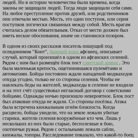
людей. Но в истории человечества были времена, когда
законы не защищали людей. Тогда люди защищали себя сами.
На любое преступление против друзей, или родственников
они отвечали местью. Месть, это один поступок, или серия
поступков логически связанных между собой. Месть врагам
считалась делом обязательным. Отказ от мести должен был
иметь веские обоснования, иначе он становился позором.
В одном из своих рассказов писатель пишущий под
псевдонимом "Конт",
бывший воин
афганец, описывает
случай, который произошёл в одном из афганских селений.
Рядом с ним был размещён блок пост
советской армии
. Это
была маленькая крепость, ощетинившаяся пулемётами и
автоматами. Бойцы постоянно ждали нападений моджахедов
откуда угодно, только не со стороны селения. Чтобы не
навлекать беды на жителей, моджахеды в селение не входили
и на этот счёт существовал негласный договор с советскими
бойцами. Однажды ночью произошло невероятное. Блок пост
был атакован откуда не ждали. Со стороны посёлка. Атака
была встречена кинжальным огнём блокпоста. Когда
расцвело, бойцы увидели, что на земле лежали убитые
старики, жители селения вооружённые кто чем. Лишь у
нескольких из них были старые, бесполезные в бою,
охотничьи ружья. Рядом с остальными лежали сабли,
кинжалы, топоры. Расследование показало, что какой-то боец