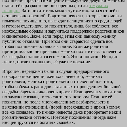
похищения проста. Похищение незамужней девушки женихом
ставит её в разряд то ли опозоренных, то ли
замужних
женщин
. Зато похититель может тут же отказаться от неё и
оставить опозоренной. Родители невесты, которые не смогли
помешать похищению, выглядят нелицеприятно среди людей
и готовы отдать дочь за похитителя, лишь бы соблюсти все
необходимые обряды и заручиться поддержкой родственников
и свидетелей. Даже, если перед этим они данному жениху
публично отказали. При этом они стараются сделать всё,
чтобы похищение осталось в тайне. Если же родители
принципиально не признают жениха-похитителя, то невеста
без свадьбы становится его женой. Это и понятно. Ни один
жених, после похищения, её уже не посватает.
Впрочем, нередкими были и случаи предварительного
сговора о похищении, жениха с невестой, жениха с
родителями, жениха с родителями и с невестой для того,
чтобы избежать расходов связанных с проведением большой
свадьбы. Здесь логика очень проста. Если девушку похитили,
но замуж не взяли, то это считается позором. Если же её
похитили, но после многочисленных разбирательств и
выяснений отношений, (порой переходящих в драки,) семья
всё же создалась, то имидж невесты даже приобретает некий
романтический оттенок. Поэтому похищения иногда даже
инсценируются на богатых свадьбах.