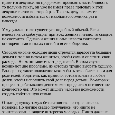
нравится девушке, но продолжает проявлять настойчивость,
то получив тыкву, он уже не имеет права прислать к этой
девушке сватов во второй раз. То есть, девушка имеет
возможность избавиться от назойливого жениха раз и
навсегда.
У мусульман тоже существует подобный обычай. Если
невеста на свадьбе ударит при всех жениха плетью, то свадьба
не состоится. Однако и жених и сама невеста считаются
опозоренными в глазах гостей и всего общества.
Сегодня многие молодые люди стремятся заработать большие
деньги и только потом жениться, чтобы самим оплатить свои
расходы. Не хотят зависеть от родителей. В этом случае
возникают две проблемы, из которых трудно выбрать худшую.
Во-первых; такое положение может быть оскорбительным для
родителей. Родители, как правило, готовы влезть в любые
долги, чтобы исполнить свой долг перед детьми. Во-вторых;
процесс зарабатывания денег может продлиться неизвестное
количество лет. Это может лишить человека возможности
создать собственную семью.
Отдать девушку замуж без сватовства всегда считалось
позором. По логике свадеб получалось, что никто не
заинтересован в защите интересов молодых. Никто даже не