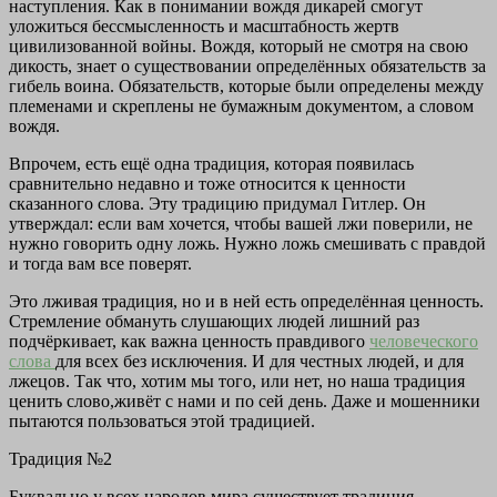
наступления. Как в понимании вождя дикарей смогут
уложиться бессмысленность и масштабность жертв
цивилизованной войны. Вождя, который не смотря на свою
дикость, знает о существовании определённых обязательств за
гибель воина. Обязательств, которые были определены между
племенами и скреплены не бумажным документом, а словом
вождя.
Впрочем, есть ещё одна традиция, которая появилась
сравнительно недавно и тоже относится к ценности
сказанного слова. Эту традицию придумал Гитлер. Он
утверждал: если вам хочется, чтобы вашей лжи поверили, не
нужно говорить одну ложь. Нужно ложь смешивать с правдой
и тогда вам все поверят.
Это лживая традиция, но и в ней есть определённая ценность.
Стремление обмануть слушающих людей лишний раз
подчёркивает, как важна ценность правдивого
человеческого
слова
для всех без исключения. И для честных людей, и для
лжецов. Так что, хотим мы того, или нет, но наша традиция
ценить слово,живёт с нами и по сей день. Даже и мошенники
пытаются пользоваться этой традицией.
Традиция №2
Буквально у всех народов мира существует традиция