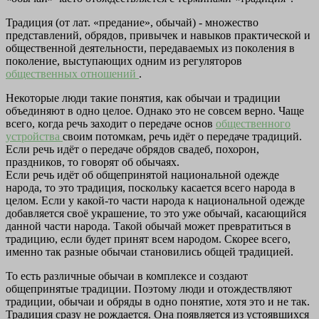
Традиция (от лат. «предание», обычай) - множество
представлений, обрядов, привычек и навыков практической и
общественной деятельности, передаваемых из поколения в
поколение, выступающих одним из регуляторов
общественных отношений
.
Некоторые люди такие понятия, как обычаи и традиции
объединяют в одно целое. Однако это не совсем верно. Чаще
всего, когда речь заходит о передаче основ
общественного
устройства
своим потомкам, речь идёт о передаче традиций.
Если речь идёт о передаче обрядов свадеб, похорон,
праздников, то говорят об обычаях.
Если речь идёт об общепринятой национальной одежде
народа, то это традиция, поскольку касается всего народа в
целом. Если у какой-то части народа к национальной одежде
добавляется своё украшение, то это уже обычай, касающийся
данной части народа. Такой обычай может превратиться в
традицию, если будет принят всем народом. Скорее всего,
именно так разные обычаи становились общей традицией.
То есть различные обычаи в комплексе и создают
общепринятые традиции. Поэтому люди и отождествляют
традиции, обычаи и обряды в одно понятие, хотя это и не так.
Традиция сразу не рождается. Она появляется из устоявшихся