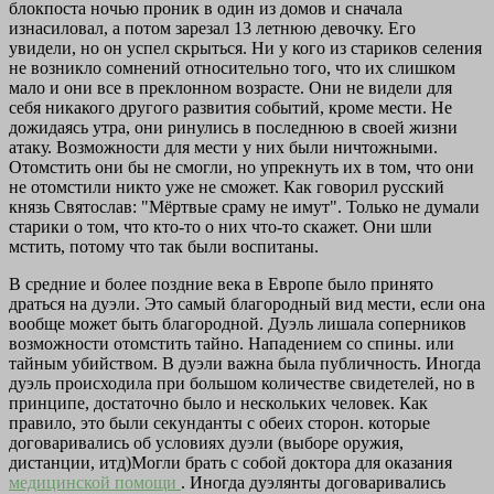
блокпоста ночью проник в один из домов и сначала
изнасиловал, а потом зарезал 13 летнюю девочку. Его
увидели, но он успел скрыться. Ни у кого из стариков селения
не возникло сомнений относительно того, что их слишком
мало и они все в преклонном возрасте. Они не видели для
себя никакого другого развития событий, кроме мести. Не
дожидаясь утра, они ринулись в последнюю в своей жизни
атаку. Возможности для мести у них были ничтожными.
Отомстить они бы не смогли, но упрекнуть их в том, что они
не отомстили никто уже не сможет. Как говорил русский
князь Святослав: "Мёртвые сраму не имут". Только не думали
старики о том, что кто-то о них что-то скажет. Они шли
мстить, потому что так были воспитаны.
В средние и более поздние века в Европе было принято
драться на дуэли. Это самый благородный вид мести, если она
вообще может быть благородной. Дуэль лишала соперников
возможности отомстить тайно. Нападением со спины. или
тайным убийством. В дуэли важна была публичность. Иногда
дуэль происходила при большом количестве свидетелей, но в
принципе, достаточно было и нескольких человек. Как
правило, это были секунданты с обеих сторон. которые
договаривались об условиях дуэли (выборе оружия,
дистанции, итд)Могли брать с собой доктора для оказания
медицинской помощи
. Иногда дуэлянты договаривались