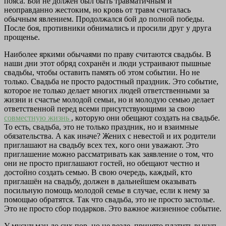
пояса. Бой не должен был быть травматичным и
неоправданно жестоким, но кровь от травм считалась
обычным явлением. Продолжался бой до полной победы.
После боя, противники обнимались и просили друг у друга
прощенье.
Наиболее яркими обычаями по праву считаются свадьбы. В
наши дни этот обряд сохранён и люди устраивают пышные
свадьбы, чтобы оставить память об этом событии. Но не
только. Свадьба не просто радостный праздник. Это событие,
которое не только делает многих людей ответственными за
жизни и счастье молодой семьи, но и молодую семью делает
ответственной перед всеми присутствующими за свою
совместную жизнь
, которую они обещают создать на свадьбе.
То есть, свадьба, это не только праздник, но и взаимные
обязательства. А как иначе? Жених с невестой и их родители
приглашают на свадьбу всех тех, кого они уважают. Это
приглашение можно рассматривать как заявление о том, что
они не просто приглашают гостей, но обещают честно и
достойно создать семью. В свою очередь, каждый, кто
приглашён на свадьбу, должен в дальнейшем оказывать
посильную помощь молодой семье в случае, если к нему за
помощью обратятся. Так что свадьба, это не просто застолье.
Это не просто сбор подарков. Это важное жизненное событие.
У мусульман до сих пор, но не везде, принято платить выкуп -