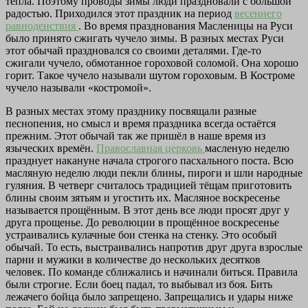
тепла. Поэтому проводы зимы люди праздновали с большой
радостью. Приходился этот праздник на период
весеннего
равноденствия
. Во время празднования Масленицы на Руси
было принято сжигать чучело зимы. В разных местах Руси
этот обычай праздновался со своими деталями. Где-то
сжигали чучело, обмотанное гороховой соломой. Она хорошо
горит. Такое чучело называли шутом гороховым. В Костроме
чучело называли «костромой».
В разных местах этому празднику посвящали разные
песнопения, но смысл и время праздника всегда остаётся
прежним. Этот обычай так же пришёл в наше время из
языческих времён.
Православная церковь
масленую неделю
празднует накануне начала строгого пасхального поста. Всю
масляную неделю люди пекли блины, пироги и шли народные
гуляния. В четверг считалось традицией тёщам приготовить
блины своим зятьям и угостить их. Масляное воскресенье
называется прощённым. В этот день все люди просят друг у
друга прощенье. До революции в прощённое воскресенье
устраивались кулачные бои стенка на стенку. Это особый
обычай. То есть, выстраивались напротив друг друга взрослые
парни и мужики в количестве до нескольких десятков
человек. По команде сближались и начинали биться. Правила
были строгие. Если боец падал, то выбывал из боя. Бить
лежачего бойца было запрещено. Запрещались и удары ниже