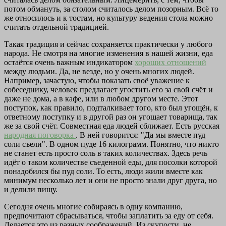
потом обмануть, за столом считалось делом позорным. Всё то
же относилось и к тостам, но культуру ведения стола можно
считать отдельной традицией.
Такая традиция и сейчас сохраняется практически у любого
народа. Не смотря на многие изменения в нашей жизни, еда
остаётся очень важным индикатором
хороших отношений
между людьми. Да, не везде, но у очень многих людей.
Например, зачастую, чтобы показать своё уважение к
собеседнику, человек предлагает угостить его за свой счёт и
даже не дома, а в кафе, или в любом другом месте. Этот
поступок, как правило, подталкивает того, кто был угощён, к
ответному поступку и в другой раз он угощает товарища, так
же за свой счёт. Совместная еда людей сближает. Есть русская
народная поговорка
. В ней говорится: "Да мы вместе пуд
соли съели". В одном пуде 16 килограмм. Понятно, что никто
не станет есть просто соль в таких количествах. Здесь речь
идёт о таком количестве съеденной еды, для посолки которой
понадобился бы пуд соли. То есть, люди жили вместе как
минимум несколько лет и они не просто знали друг друга, но
и делили пищу.
Сегодня очень многие собираясь в одну компанию,
предпочитают сбрасываться, чтобы заплатить за еду от себя.
Делается это из разных соображений. Из скупости, не