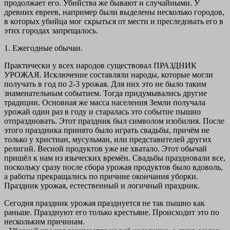
продолжает его. Убийства же бывают и случайными. У
древних евреев, например были выделены несколько городов,
в которых убийца мог скрыться от мести и преследовать его в
этих городах запрещалось.
1. Ежегодные обычаи.
Практически у всех народов существовал ПРАЗДНИК
УРОЖАЯ. Исключение составляли народы, которые могли
получать в год по 2-3 урожая. Для них это не было таким
знаменательным событием. Тогда придумывались другие
традиции. Основная же масса населения Земли получала
урожай один раз в году и старалась это событие пышно
отпраздновать. Этот праздник был символом изобилия. После
этого праздника принято было играть свадьбы, причём не
только у христиан, мусульман, или представителей других
религий. Весной продуктов уже не хватало. Этот обычай
пришёл к нам из языческих времён. Свадьбы праздновали все,
поскольку сразу после сбора урожая продуктов было вдоволь,
а работы прекращались по причине окончания уборки.
Праздник урожая, естественный и логичный праздник.
Сегодня праздник урожая празднуется не так пышно как
раньше. Празднуют его только крестьяне. Происходит это по
нескольким причинам.