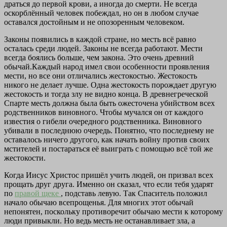
драться до первой крови, а иногда до смерти. Не всегда
оскорблённый человек побеждал, но он в любом случае
оставался достойным и не опозоренным человеком.
Законы появились в каждой стране, но месть всё равно
осталась среди людей. Законы не всегда работают. Мести
всегда боялись больше, чем закона. Это очень древний
обычай.Каждый народ имел свои особенности проявления
мести, но все они отличались жестокостью. Жестокость
никого не делает лучше. Одна жестокость порождает другую
жестокость и тогда злу не видно конца. В древнегреческой
Спарте месть должна была быть ожесточена убийством всех
родственников виновного. Чтобы мучался он от каждого
известия о гибели очередного родственника. Виновного
убивали в последнюю очередь. Понятно, что последнему не
оставалось ничего другого, как начать войну против своих
мстителей и постараться её выиграть с помощью всё той же
жестокости.
Когда Иисус Христос пришёл учить людей, он призвал всех
прощать друг друга. Именно он сказал, что если тебя ударят
по
правой щеке
, подставь левую. Так Спаситель положил
начало обычаю всепрощенья. Для многих этот обычай
непонятен, поскольку противоречит обычаю мести к которому
люди привыкли. Но ведь месть не останавливает зла, а