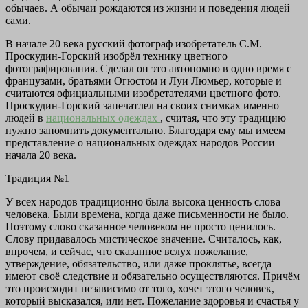
обычаев. А обычаи рождаются из жизни и поведения людей
сами.
В начале 20 века русский фотограф изобретатель С.М.
Проскудин-Горский изобрёл технику цветного
фотографирования. Сделал он это автономно в одно время с
французами, братьями Огюстом и Луи Люмьер, которые и
считаются официальными изобретателями цветного фото.
Проскудин-Горский запечатлел на своих снимках именно
людей в
национальных одеждах
, считая, что эту традицию
нужно запомнить документально. Благодаря ему мы имеем
представление о национальных одеждах народов России
начала 20 века.
Традиция №1
У всех народов традиционно была высока ценность слова
человека. Были времена, когда даже письменности не было.
Поэтому слово сказанное человеком не просто ценилось.
Слову придавалось мистическое значение. Считалось, как,
впрочем, и сейчас, что сказанное вслух пожелание,
утверждение, обязательство, или даже проклятье, всегда
имеют своё следствие и обязательно осуществляются. Причём
это происходит независимо от того, хочет этого человек,
который высказался, или нет. Пожелание здоровья и счастья у