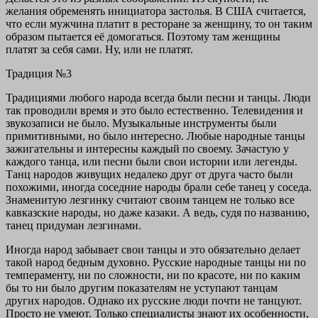
желания обременять инициатора застолья. В США считается,
что если мужчина платит в ресторане за женщину, то он таким
образом пытается её домогаться. Поэтому там женщины
платят за себя сами. Ну, или не платят.
Традиция №3
Традициями любого народа всегда были песни и танцы. Люди
так проводили время и это было естественно. Телевидения и
звукозаписи не было. Музыкальные инструменты были
примитивными, но было интересно. Любые народные танцы
зажигательны и интересны каждый по своему. Зачастую у
каждого танца, или песни были свои истории или легенды.
Танц народов живущих недалеко друг от друга часто были
похожими, иногда соседние народы брали себе танец у соседа.
Знаменитую лезгинку считают своим танцем не только все
кавказские народы, но даже казаки. А ведь, судя по названию,
танец придуман лезгинами.
Иногда народ забывает свои танцы и это обязательно делает
такой народ бедным духовно. Русские народные танцы ни по
темпераменту, ни по сложности, ни по красоте, ни по каким
бы то ни было другим показателям не уступают танцам
других народов. Однако их русские люди почти не танцуют.
Просто не умеют. Только специалисты знают их особенности,