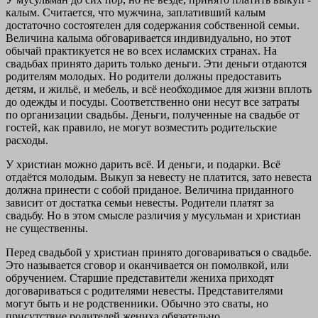
калым. Считается, что мужчина, заплативший калым
достаточно состоятелен для содержания собственной семьи.
Величина калыма обговаривается индивидуально, но этот
обычай практикуется не во всех исламских странах. На
свадьбах принято дарить только деньги. Эти деньги отдаются
родителям молодых. Но родители должны предоставить
детям, и жильё, и мебель, и всё необходимое для жизни вплоть
до одежды и посуды. Соответственно они несут все затраты
по организации свадьбы. Деньги, полученные на свадьбе от
гостей, как правило, не могут возместить родительские
расходы.
У христиан можно дарить всё. И деньги, и подарки. Всё
отдаётся молодым. Выкуп за невесту не платится, зато невеста
должна принести с собой приданое. Величина приданного
зависит от достатка семьи невесты. Родители платят за
свадьбу. Но в этом смысле различия у мусульман и христиан
не существенны.
Перед свадьбой у христиан принято договариваться о свадьбе.
Это называется сговор и оканчивается он помолвкой, или
обручением. Старшие представители жениха приходят
договариваться с родителями невесты. Представителями
могут быть и не родственники. Обычно это сваты, но
присутствие родителей жениха обязательно.