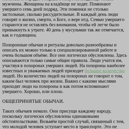
мужчины. Женщины на кладбище не ходят. Поминают
умершего семь дней подряд. Эти поминки не столько
застольные, сколько рассудительные. В каждый день люди
говорят о жизни, смерти, о Боге, о вере итд. Семью умершего
стараются не оставлять без внимания, чтобы ей легче было
привыкнуть к утрате. 40 день у мусульман так же отмечается,
как и годовщина.
Похоронные обычаи и ритуалы довольно разнообразны и
описать их можно только в специализированной работе в
очень большом объёме. Все они логически обусловлены. Здесь
описываются только самые общие правила. Люди учатся им,
участвуя в похоронах умерших людей. На похороны наиболее
известных и уважаемых людей приходит
большое количество
людей. Но количество людей на похоронах не говорит о том,
каким был человек при жизни. Важно с какими мыслями
приходят люди на похороны и как потом вспоминают
умершего. Хорошо, или плохо.
ОБЩЕПРИНЯТЫЕ ОБЫЧАИ.
Таких обычаев немало. Они присущи каждому народу,
поскольку логически обусловлены одинаковыми
обстоятельствами. Возьмём простой случай, связанный с тем,
что молодой человек уступает место в транспорте. Это не