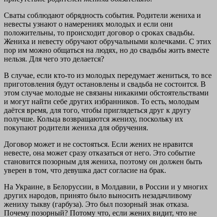
Сваты соблюдают обрядность события. Родители жениха и
невесты узнают о намерениях молодых и если они
положительны, то происходит договор о сроках свадьбы.
Жениха и невесту обручают обручальными колечками. С этих
пор им можно общаться на людях, но до свадьбы жить вместе
нельзя. Для чего это делается?
В случае, если кто-то из молодых передумает жениться, то все
приготовления будут остановлены и свадьба не состоится. В
этом случае молодые не связаны никакими обстоятельствами
и могут найти себе других избранников. То есть, молодым
даётся время, для того, чтобы приглядеться друг к другу
получше. Кольца возвращаются жениху, поскольку их
покупают родители жениха для обручения.
Договор может и не состояться. Если жених не нравится
невесте, она может сразу отказаться от него. Это событие
становится позорным для жениха, поэтому он должен быть
уверен в том, что девушка даст согласие на брак.
На Украине, в Белоруссии, в Молдавии, в России и у многих
других народов, принято было выносить незадачливому
жениху тыкву (гарбуза). Это был позорный знак отказа.
Почему позорный? Потому что, если жених видит, что не