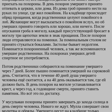
приехать на похороны. В день похорон умершего принято
отпевать в церкви, или дома. Из дома гроб принято нести на
руках по улице, где жил покойник. На кладбище происходит
обряд прощания, когда родственники целуют покойного в
лоб. Желающие могут высказаться о покойном вслух, но об
умерших принято говорить или хорошо, или ничего. После
опускания гроба в могилу, каждый присутствующий бросает в
могилу три щепотки земли в знак прощания. После похорон
люди отправляются на поминки. За поминальным столом не
принято стукаться бокалами. Застолье бывает недолгим.
Поминается похороненный человек, а так же вспоминаются
умершие родственники. На похоронах умерших детей
спиртное не употребляется.
Потом родственники собираются на поминание умершего
через 7 дней. Более пышно поминается умерший на сороковой
день. Считается, что в течение 40 дней душа умершего
человека ещё скитается, а на 40 день оказывается там, где ей
должно быть. В день похорон на могиле устанавливается
крест, а через год, к годовщине смерти, принято ставить
памятник. Но всё это по достатку.
У мусульман похороны принято завершать до захода солнца в
день смерти человека. Никого не ждут. Мулла совершает свои
молитвы и обряды. Умершего несут на кладбище только