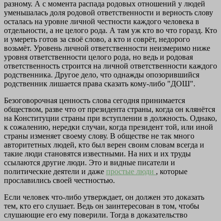
разному. А с момента распада родовых отношений у людей
уменьшалась доля родовой ответственности и верность слову
осталась на уровне личной честности каждого человека в
отдельности, а не целого рода. А там уж кто во что горазд. Кто
и умереть готов за своё слово, а кто и соврёт, недорого
возьмёт. Уровень личной ответственности неизмеримо ниже
уровня ответственности целого рода, но ведь и родовая
ответственность строится на личной ответственности каждого
родственника. Другое дело, что однажды опозорившийся
родственник лишается права сказать кому-либо "ДОШ".
Безоговорочная ценность слова сегодня принимается
обществом, разве что от президента страны, когда он клянётся
на Конституции страны при вступлении в должность. Однако,
к сожалению, нередки случаи, когда президент той, или иной
страны изменяет своему слову. В обществе не так много
авторитетных людей, кто был верен своим словам всегда и
такие люди становятся известными. На них и их труды
ссылаются другие люди. Это и видные писатели и
политические деятели и даже
простые люди
, которые
прославились своей честностью.
Если человек что-либо утверждает, он должен это доказать
тем, кто его слушает. Ведь он заинтересован в том, чтобы
слушающие его ему поверили. Тогда в доказательство