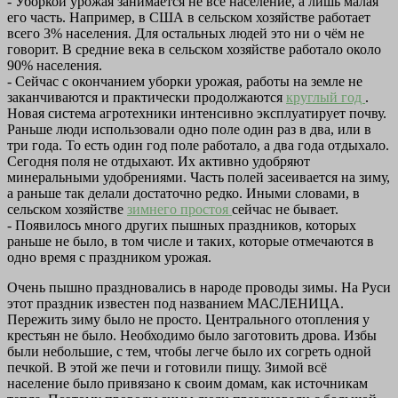
- Уборкой урожая занимается не всё население, а лишь малая
его часть. Например, в США в сельском хозяйстве работает
всего 3% населения. Для остальных людей это ни о чём не
говорит. В средние века в сельском хозяйстве работало около
90% населения.
- Сейчас с окончанием уборки урожая, работы на земле не
заканчиваются и практически продолжаются
круглый год
.
Новая система агротехники интенсивно эксплуатирует почву.
Раньше люди использовали одно поле один раз в два, или в
три года. То есть один год поле работало, а два года отдыхало.
Сегодня поля не отдыхают. Их активно удобряют
минеральными удобрениями. Часть полей засеивается на зиму,
а раньше так делали достаточно редко. Иными словами, в
сельском хозяйстве
зимнего простоя
сейчас не бывает.
- Появилось много других пышных праздников, которых
раньше не было, в том числе и таких, которые отмечаются в
одно время с праздником урожая.
Очень пышно праздновались в народе проводы зимы. На Руси
этот праздник известен под названием МАСЛЕНИЦА.
Пережить зиму было не просто. Центрального отопления у
крестьян не было. Необходимо было заготовить дрова. Избы
были небольшие, с тем, чтобы легче было их согреть одной
печкой. В этой же печи и готовили пищу. Зимой всё
население было привязано к своим домам, как источникам