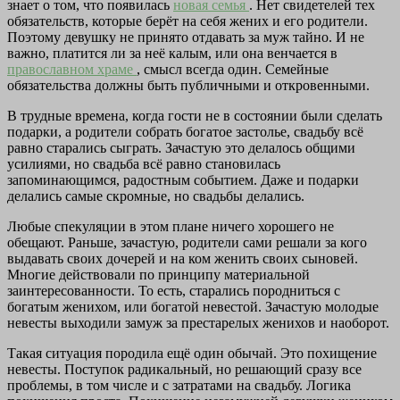
знает о том, что появилась
новая семья
. Нет свидетелей тех
обязательств, которые берёт на себя жених и его родители.
Поэтому девушку не принято отдавать за муж тайно. И не
важно, платится ли за неё калым, или она венчается в
православном храме
, смысл всегда один. Семейные
обязательства должны быть публичными и откровенными.
В трудные времена, когда гости не в состоянии были сделать
подарки, а родители собрать богатое застолье, свадьбу всё
равно старались сыграть. Зачастую это делалось общими
усилиями, но свадьба всё равно становилась
запоминающимся, радостным событием. Даже и подарки
делались самые скромные, но свадьбы делались.
Любые спекуляции в этом плане ничего хорошего не
обещают. Раньше, зачастую, родители сами решали за кого
выдавать своих дочерей и на ком женить своих сыновей.
Многие действовали по принципу материальной
заинтересованности. То есть, старались породниться с
богатым женихом, или богатой невестой. Зачастую молодые
невесты выходили замуж за престарелых женихов и наоборот.
Такая ситуация породила ещё один обычай. Это похищение
невесты. Поступок радикальный, но решающий сразу все
проблемы, в том числе и с затратами на свадьбу. Логика