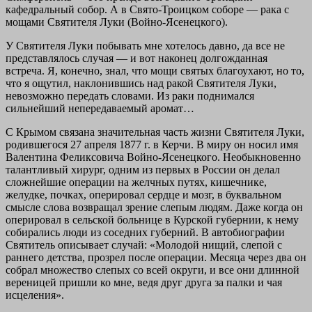
кафедральный собор. А в Свято-Троицком соборе — рака с
мощами Святителя Луки (Войно-Ясенецкого).
У Святителя Луки побывать мне хотелось давно, да все не
представлялось случая — и вот наконец долгожданная
встреча. Я, конечно, знал, что мощи святых благоухают, но то,
что я ощутил, наклонившись над ракой Святителя Луки,
невозможно передать словами. Из раки поднимался
сильнейший непередаваемый аромат…
С Крымом связана значительная часть жизни Святителя Луки,
родившегося 27 апреля 1877 г. в Керчи. В миру он носил имя
Валентина Феликсовича Войно-Ясенецкого. Необыкновенно
талантливый хирург, одним из первых в России он делал
сложнейшие операции на желчных путях, кишечнике,
желудке, почках, оперировал сердце и мозг, в буквальном
смысле слова возвращал зрение слепым людям. Даже когда он
оперировал в сельской больнице в Курской губернии, к нему
собирались люди из соседних губерний. В автобиографии
Святитель описывает случай: «Молодой нищий, слепой с
раннего детства, прозрел после операции. Месяца через два он
собрал множество слепых со всей округи, и все они длинной
вереницей пришли ко мне, ведя друг друга за палки и чая
исцеления».