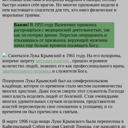
быстро нажил себе врагов. Но многие прихожане видели в
нем настоящего спасителя для тех, кто имел физические и
моральные травмы.
Важно!
В 1955 году Валентину пришлось
распрощаться с медицинской деятельностью, так
как он потерял зрение. Перестав оперировать и
отказавшись от призвания, верующий мужчина
начал еще больше времени посвящать Богу.
Скончался Лука Крымский в 1961 году. На его похороны,
вопреки запрету
местных властей
, пришло огромное
количество людей, знавших его как профессионального врача,
замечательного человека
и служителя Бога.
Похоронен Лука Крымский был на симферопольском
кладбище, которое со временем стало местом паломничества
многих христиан. Даже после смерти этот служитель Господа
имел власть исцелять людей от болезней. Став очевидцами
многих удивительных случаев исцеления, представители
властей пересмотрели свое отношение к усопшему, и со
временем он был причислен к святым.
В марте 1996 года мощи Луки Крымского были перенесены в
Кафедральный Собор во имя Святой Троицы, где находятся до