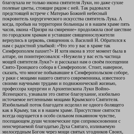
благоухала не только икона святителя Луки, но даже сухие
полевые цветы, стоящие рядом с ней. Так радовался
предстоящей встрече с Матерью Божией небесный
покровитель хирургического искусства святитель Лука. А
когда, пробыв на территории больницы и в нашем храме пять
часов, икона «Призри на смирение» продолжила своё шествие
по городским храмам и уставшие священнослужители
вернулись в церковь, священник о. Василий Н. Обратился к
нам с радостной улыбкой: «Что это у вас в храме так
Симферополем пахнет?» И хотя икона в этот момент была в
алтаре, он поинтересовался: «Неужели у вас есть частица
мощей святителя Луки?» и рассказал нам о своём посещении
Свято-Троицкого собора в Симферополе. Стоит, наверное,
сказать, что многие побывавшие в Симферопольском соборе,
у раки с мощами нашего святого современника, известного
своими научными трудами и подвижнической жизнью,
профессора хирургии и Архиепископа Луки Войно-
Ясенецкого, узнавали это святое благоухание, изобильно
источаемое нетленными мощами Крымского Святителя.
Изобильный поток благодати исцелил не одного болящего
как в Крыму, так и в нашем храме. Присутствие святости
всегда ощущается в особо сильном покаянном чувстве,
посещающем души человеческие при соприкосновении с
неисчерпаемой благодатью Духа Святаго, изливаемую
милосердным Богом через мощи святых угодников Своих,