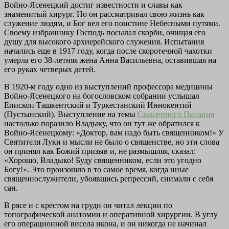
Войно-Ясенецкий достиг известности и славы как
знаменитый хирург. Но он рассматривал свою жизнь как
служение людям, и Бог вел его поистине Небесными путями.
Своему избраннику Господь посылал скорби, очищая его
душу для высокого архиерейского служения. Испытания
начались еще в 1917 году, когда после скоротечной чахотки
умерла его 38-летняя жена Анна Васильевна, оставившая на
его руках четверых детей.
В 1920-м году одно из выступлений профессора медицины
Войно-Ясенецкого на богословском собрании услышал
Епископ Ташкентский и Туркестанский Иннокентий
(Пустынский). Выступление на темы
Священного Писания
настолько поразило Владыку, что он тут же обратился к
Войно-Ясенецкому: «Доктор, вам надо быть священником!» У
Святителя Луки и мысли не было о священстве, но эти слова
он принял как Божий призыв и, не размышляя, сказал:
«Хорошо, Владыко! Буду священником, если это угодно
Богу!». Это произошло в то самое время, когда иные
священнослужители, убоявшись репрессий, снимали с себя
сан.
В рясе и с крестом на груди он читал лекции по
топографической анатомии и оперативной хирургии. В углу
его операционной висела икона, и он никогда не начинал