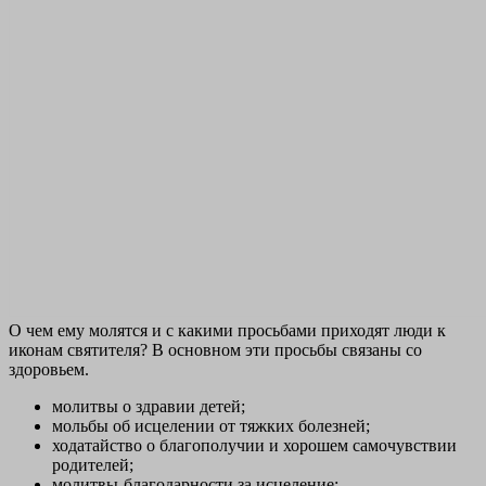
О чем ему молятся и с какими просьбами приходят люди к
иконам святителя? В основном эти просьбы связаны со
здоровьем.
молитвы о здравии детей;
мольбы об исцелении от тяжких болезней;
ходатайство о благополучии и хорошем самочувствии
родителей;
молитвы-благодарности за исцеление;