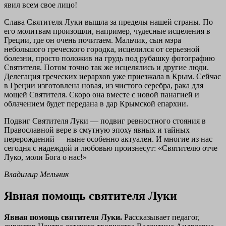
явил всем свое лицо!
Слава Святителя Луки вышла за пределы нашей страны. По
его молитвам произошли, например, чудесные исцеления в
Греции, где он очень почитаем. Мальчик, сын мэра
небольшого греческого городка, исцелился от серьезной
болезни, просто положив на грудь под рубашку фотографию
Святителя. Потом точно так же исцелялись и другие люди.
Делегация греческих иерархов уже приезжала в Крым. Сейчас
в Греции изготовлена новая, из чистого серебра, рака для
мощей Святителя. Скоро она вместе с новой панагией и
облачением будет передана в дар Крымской епархии.
Подвиг Святителя Луки — подвиг ревностного стояния в
Православной вере в смутную эпоху явных и тайных
перерождений — ныне особенно актуален. И многие из нас
сегодня с надеждой и любовью произнесут: «Святителю отче
Луко, моли Бога о нас!»
Владимир Мельник
Явная помощь святителя Луки
Явная помощь святителя Луки.
Рассказывает педагог,