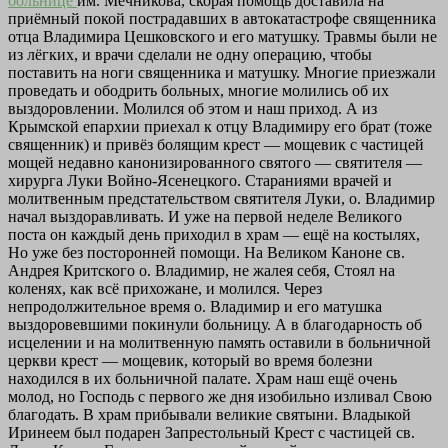
больнице
им. Мечникова, скорая помощь доставила на
приёмный покой пострадавших в автокатастрофе священника
отца Владимира Цешковского и его матушку. Травмы были не
из лёгких, и врачи сделали не одну операцию, чтобы
поставить на ноги священника и матушку. Многие приезжали
проведать и ободрить больных, многие молились об их
выздоровлении. Молился об этом и наш приход. А из
Крымской епархии приехал к отцу Владимиру его брат (тоже
священник) и привёз болящим крест — мощевик с частицей
мощей недавно канонизированного святого — святителя —
хирурга Луки Войно-Ясенецкого. Стараниями врачей и
молитвенным предстательством святителя Луки, о. Владимир
начал выздоравливать. И уже на первой неделе Великого
поста он каждый день приходил в храм — ещё на костылях,
Но уже без посторонней помощи. На Великом Каноне св.
Андрея Критского о. Владимир, не жалея себя, Стоял на
коленях, как всё прихожане, и молился. Через
непродолжительное время о. Владимир и его матушка
выздоровевшими покинули больницу. А в благодарность об
исцелении и на молитвенную память оставили в больничной
церкви крест — мощевик, который во время болезни
находился в их больничной палате. Храм наш ещё очень
молод, но Господь с первого же дня изобильно изливал Свою
благодать. В храм прибывали великие святыни. Владыкой
Иринеем был подарен Запрестольный Крест с частицей св.