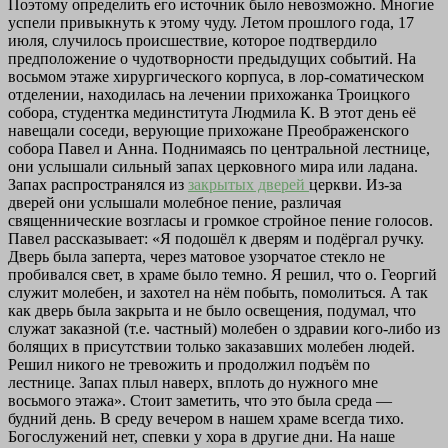
Поэтому определить его источник было невозможно. Многие
успели привыкнуть к этому чуду. Летом прошлого года, 17
июля, случилось происшествие, которое подтвердило
предположение о чудотворности предыдущих событий. На
восьмом этаже хирургического корпуса, в лор-соматическом
отделении, находилась на лечении прихожанка Троицкого
собора, студентка мединститута Людмила К. В этот день её
навещали соседи, верующие прихожане Преображенского
собора Павел и Анна. Поднимаясь по центральной лестнице,
они услышали сильный запах церковного мира или ладана.
Запах распространялся из
закрытых дверей
церкви. Из-за
дверей они услышали молебное пение, различая
священнические возгласы и громкое стройное пение голосов.
Павел рассказывает: «Я подошёл к дверям и подёргал ручку.
Дверь была заперта, через матовое узорчатое стекло не
пробивался свет, в храме было темно. Я решил, что о. Георгий
служит молебен, и захотел на нём побыть, помолиться. А так
как дверь была закрыта и не было освещения, подумал, что
служат заказной (т.е. частный) молебен о здравии кого-либо из
болящих в присутствии только заказавших молебен людей.
Решил никого не тревожить и продолжил подъём по
лестнице. Запах плыл наверх, вплоть до нужного мне
восьмого этажа». Стоит заметить, что это была среда —
будний день. В среду вечером в нашем храме всегда тихо.
Богослужений нет, спевки у хора в другие дни. На наше