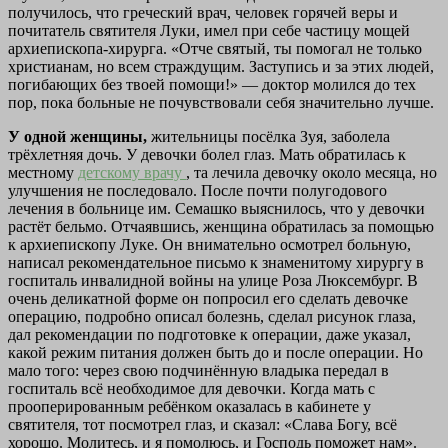
получилось, что греческий врач, человек горячей веры и
почитатель святителя Луки, имел при себе частицу мощей
архиепископа-хирурга. «Отче святый, ты помогал не только
христианам, но всем страждущим. Заступись и за этих людей,
погибающих без твоей помощи!» — доктор молился до тех
пор, пока больные не почувствовали себя значительно лучше.
У одной женщины,
жительницы посёлка Зуя, заболела
трёхлетняя дочь. У девочки болел глаз. Мать обратилась к
местному
детскому врачу
, та лечила девочку около месяца, но
улучшения не последовало. После почти полугодового
лечения в больнице им. Семашко выяснилось, что у девочки
растёт бельмо. Отчаявшись, женщина обратилась за помощью
к архиепископу Луке. Он внимательно осмотрел больную,
написал рекомендательное письмо к знаменитому хирургу в
госпиталь инвалидной войны на улице Роза Люксембург. В
очень деликатной форме он попросил его сделать девочке
операцию, подробно описал болезнь, сделал рисунок глаза,
дал рекомендации по подготовке к операции, даже указал,
какой режим питания должен быть до и после операции. Но
мало того: через свою подчинённую владыка передал в
госпиталь всё необходимое для девочки. Когда мать с
прооперированным ребёнком оказалась в кабинете у
святителя, тот посмотрел глаз, и сказал: «Слава Богу, всё
хорошо. Молитесь, и я помолюсь, и Господь поможет нам».