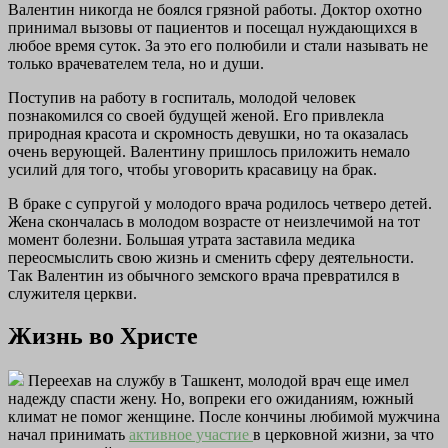
Валентин никогда не боялся грязной работы. Доктор охотно
принимал вызовы от пациентов и посещал нуждающихся в
любое время суток. За это его полюбили и стали называть не
только врачевателем тела, но и души.
Поступив на работу в госпиталь, молодой человек
познакомился со своей будущей женой. Его привлекла
природная красота и скромность девушки, но та оказалась
очень верующей. Валентину пришлось приложить немало
усилий для того, чтобы уговорить красавицу на брак.
В браке с супругой у молодого врача родилось четверо детей.
Жена скончалась в молодом возрасте от неизлечимой на тот
момент болезни. Большая утрата заставила медика
переосмыслить свою жизнь и сменить сферу деятельности.
Так Валентин из обычного земского врача превратился в
служителя церкви.
Жизнь во Христе
Переехав на службу в Ташкент, молодой врач еще имел
надежду спасти жену. Но, вопреки его ожиданиям, южный
климат не помог женщине. После кончины любимой мужчина
начал принимать
активное участие
в церковной жизни, за что