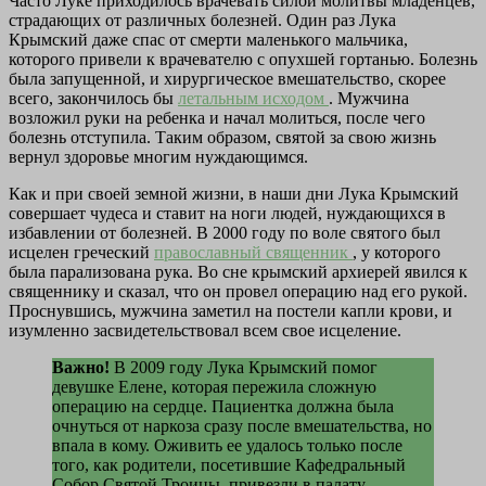
Часто Луке приходилось врачевать силой молитвы младенцев,
страдающих от различных болезней. Один раз Лука
Крымский даже спас от смерти маленького мальчика,
которого привели к врачевателю с опухшей гортанью. Болезнь
была запущенной, и хирургическое вмешательство, скорее
всего, закончилось бы
летальным исходом
. Мужчина
возложил руки на ребенка и начал молиться, после чего
болезнь отступила. Таким образом, святой за свою жизнь
вернул здоровье многим нуждающимся.
Как и при своей земной жизни, в наши дни Лука Крымский
совершает чудеса и ставит на ноги людей, нуждающихся в
избавлении от болезней. В 2000 году по воле святого был
исцелен греческий
православный священник
, у которого
была парализована рука. Во сне крымский архиерей явился к
священнику и сказал, что он провел операцию над его рукой.
Проснувшись, мужчина заметил на постели капли крови, и
изумленно засвидетельствовал всем свое исцеление.
Важно!
В 2009 году Лука Крымский помог
девушке Елене, которая пережила сложную
операцию на сердце. Пациентка должна была
очнуться от наркоза сразу после вмешательства, но
впала в кому. Оживить ее удалось только после
того, как родители, посетившие Кафедральный
Собор Святой Троицы, привезли в палату