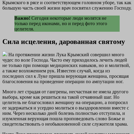
Крымского в рясе и соответствующем головном уборе, так как
большую часть своей жизни врач посвятил служению Господу.
Важно!
Сегодня некоторые люди молятся не
только перед иконами, но и перед фото этого
целителя.
Сила исцеления, дарованная святому
На протяжении жизни Лука Крымский совершил много
чудес по воле Господа. Часто ему приходилось лечить людей
не только при помощи медицинских навыков, но и молитвой,
а также возложением рук. Известен случай, когда из
последних сил к Луке пришла верующая женщина, просящая
благословения на проведение операции по ампутации ног.
Много лет страдая от гангрены, несчастная не имела другого
выбора, кроме как решиться на такой отчаянный шаг. Но
целитель не благословил женщину на операцию, а попросил
ее задержаться и усердно молиться о выздоровлении вместе с
ним. Через несколько дней болезнь полностью отступила, и
изумленная верующая пошла проповедовать слово Божье и
свидетельствовать о необыкновенной силе служителя храма.