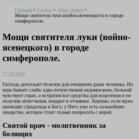
Главная
>
Статьи
>
Дома уютно
>
Мощи святителя луки (войно-ясенецкого) в городе
симферополе.
Мощи святителя луки (войно-
ясенецкого) в городе
симферополе.
17.10.2019
Господь допускает болезни для очищения души человека. Но
вера бывает слаба: едва почувствовав недомогание, больной
чувствует страх, а истратив все средства для исцеления и не
получив облегчения, впадает в отчаяние. Хорошо, если муки
приводят страдальца к Богу: у Него уже есть сильнейшее
лекарство, которое стоит только попросить с верой.
Святой врач - молитвенник за
болящих