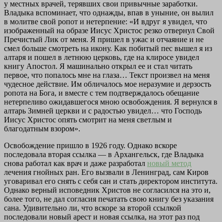
у местных врачей, терявших свои привычные заработки.
Владыка вспоминает, что однажды, впав в уныние, он вылил
в молитве свой ропот и нетерпение: «И вдруг я увидел, что
изображенный на образе Иисус Христос резко отвернул Свой
Пречистый Лик от меня. Я пришел в ужас и отчаяние и не
смел больше смотреть на икону. Как побитый пес вышел я из
алтаря и пошел в летнюю церковь, где на клиросе увидел
книгу Апостол. Я машинально открыл ее и стал читать
первое, что попалось мне на глаза… Текст произвел на меня
чудесное действие. Им обличалось мое неразумие и дерзость
ропота на Бога, и вместе с тем подтверждалось обещание
нетерпеливо ожидавшегося мною освобождения. Я вернулся в
алтарь Зимней церкви и с радостью увидел… что Господь
Иисус Христос опять смотрит на меня светлым и
благодатным взором».
Освобождение пришло в 1926 году. Однако вскоре
последовала вторая ссылка — в Архангельск, где Владыка
снова работал как врач и даже разработал
новый метод
лечения гнойных ран. Его вызвали в Ленинград, сам Киров
уговаривал его снять с себя сан и стать директором института.
Однако верный исповедник Христов не согласился на это и,
более того, не дал согласия печатать свою книгу без указания
сана. Удивительно ли, что вскоре за второй ссылкой
последовали новый арест и новая ссылка, на этот раз под