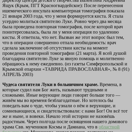
директор Центра детского творчества Валентина Андреевна
Ящук (Крым, ПГТ Красногвардейское): После перенесения
ишемического инсульта компьютерная томография показала
21 января 2003 года, что у меня формируется киста. Я стала
усердно молиться святителю Луке. Ровно через два месяца
была проведена повторная томография, после которой врач
поинтересовалась, была ли у меня операция по удалению
кисты. Я ответила, что нет. Вызван же этот вопрос был тем,
что в операции совершенно отпала необходимость: врач
сделала заключение об отсутствии кисты на момент
проведения повторной томографии (21 марта). Я всей душой
благодарна святителю Луке за явную помощь и молитвенно
обращаюсь к нему ежедневно. (из газеты Симферопольской и
Крымской епархии «ТАВРИДА ПРАВОСЛАВНАЯ», № 8 (91)
АПРЕЛЬ 2003)
Чудеса святителя Луки в больничном храме.
Времена, в
которые судил нам Бог жить, называют трудными и
сложными. Иные верующие люди говорят больше того —
живём мы во временя безблагодатные. Но хотелось бы
поведать вам о чуде, чтобы узнали о нём и верующие, и
сомневающиеся, и свидетельствовали: с нами Бог! Он всё тот
же и ныне, и вовеки. Начало этой истории не назовёшь
радостным. Через полгода после освящения нашего домового
храма Свв. мучеников Космы и Дамиана, что в
областной