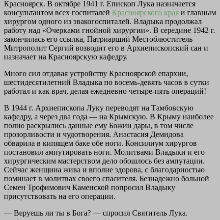
Красноярск. В октябре 1941 г. Епископ Лука назначается
консультантом всех госпиталей
Красноярского края
и главным
хирургом одного из эвакогоспиталей. Владыка продолжал
работу над «Очерками гнойной хирургии». В середине 1942 г.
закончилась его ссылка, Патриарший Местоблюститель
Митрополит Сергий возводит его в Архиепископский сан и
назначает на Красноярскую кафедру.
Много сил отдавая устройству Красноярской епархии,
шестидесятилетний Владыка по восемь-девять часов в сутки
работал и как врач, делая ежедневно четыре-пять операций!
В 1944 г. Архиепископа Луку переводят на Тамбовскую
кафедру, а через два года — на Крымскую. В Крыму наиболее
полно раскрылись данные ему Божии дары, в том числе
прозорливости и чудотворения. Анастасия Демидова
обварила в кипящем баке обе ноги. Консилиум хирургов
постановил ампутировать ноги. Молитвами Владыки и его
хирургическим мастерством дело обошлось без ампутации.
Сейчас женщина жива и вполне здорова, с благодарностью
поминает в молитвах своего спасителя. Безнадежно больной
Семен Трофимович Каменской попросил Владыку
присутствовать на его операции.
— Веруешь ли ты в Бога? — спросил Святитель Лука.