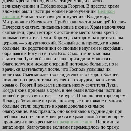
Древа Креста Господня и частицей мощей святого
великомученика и Победоносца Георгия. В престол храма
вложены были частицы мощей новомученицы
Великой
княгини
Елизаветы и священномученика Владимира,
Митрополита Киевского. Прибывали частицы мощей Киево-
Печерских святых, писались новые иконы. Храм наполнялся
святынями, среди которых достойное место занял крест с
мощами святителя Луки. Корпус, в котором находится наша
церковь — хирургический. Каждый день приходят в храм
больные, их родственники со своими недугами и скорбями,
обращаясь к Богу и святым Его. С молитвой к мощам
святителя Луки всё чаще и чаще приходили молится о
благополучном исходе операций не только больные, но и
врачи, свидетельствуя после, что Господь услышал их
молитвы. Имея множество свидетельств о скорой Божией
помощи по предстательству святого хирурга, настоятель
храма о. Георгий заказал написать икону святителя Луки.
Когда икона прибыла в храм, в неё были вложены частицы
мощей и ризы святителя — хирурга. Прошло некоторое время.
Люди, работающие в храме, некоторые прихожане и многие
больные стали ощущать в храме довольно сильное
благоухание. Как правило, оно возникало в будние дни при
небольшом стечении молящихся в храме людей или во время
проповеди в воскресные и
праздничные дни
. Напоминая
запах мира, благоухание волнами перемещалось по храму.