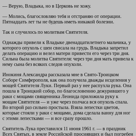
— Верую, Владыка, но в Церковь не хожу.
— Молись, благословляю тебя и отстраняю от операции.
Пятнадцать лет ты не будешь иметь никакой болезни.
Так и случилось по молитвам Святителя.
Однажды привели к Владыке двенадцатилетнего мальчика, у
которого опухоль с шеи свисала на грудь. Владыка запретил
делать операцию и велел матери привести его через три дня.
Сильна была молитва Святителя: через три дня мать привела к
нему сына без всяких следов опухоли.
Инокиня Александра рассказала мне в Свято-Троицком
Соборе Симферополя, как она получила дважды исцеления у
мощей Святителя Луки. Первый раз у нее распухла рука. Она
пошла в Троицкий собор, по благословению дежурившего у
раки с мощами священника Леонида приложила руку к
мощам Святителя — и уже через полчаса вся опухоль спала.
Во второй раз сильно простыла. Взяла лепестки цветов,
которые стояли у раки с мощами, дома сделала ванну для ног
с этими лепестками — и все сразу прошло.
Святитель Лука преставился 11 июня 1961 г. — в праздник
Всех Святых, в земле Российской просиявших и был погребен