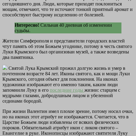
сегодняшнего дня. Люди, которые приходят поклониться
мощам, отмечают, что те источают тонкий приятный аромат и
способствуют быстрому исцелению от болезней.
Интересно!
Сильная 40 дневная об изменении
судьбы.
Жители Симферополя и представители городских властей
чтут память об этом Божьем угоднике, потому в честь святого
Луки Крымского был организован музей, а также возведены
два памятника.
Святой Лука Крымский прожил долгую жизнь и умер в
почтенном возрасте 84 лет. Иконы святого, как и мощи Луки
Крымского, сегодня объект для поклонения. На иконах
художники изображают его именно таким, каким люди
запомнили Луку в его
последние годы
жизни: старцем с
мудрыми глазами, добродушным лицом и убеленной
сединами бородой.
При жизни Валентин имел плохое зрение, потому носил очки,
но на иконах этот атрибут не изображается. Считается, что в
Царстве Божьем люди избавлены от всяких физических
пороков. Обязательный атрибут икон с ликом святого –
Евангелие в руке. Иконописцы изображают святителя Луку