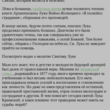
Святые, которым молятся в болезнях:
Лёжа в больнице,
свободное время
лучше посвятить чтению
книги Архиепископа Луки Войно-Ясенецкого «Я полюбил
страдания», сборников его проповедей.
В конце жизни, будучи почти слепым, епископ Лука
продолжал принимать больных. Диагнозы его были
удивительно точны, так как совершались уже не
профессиональными навыками, а силой Божией. Тем более
сейчас, общаясь с Господом на небесах, Св. Лука не замедлит
прийти на помощь.
Посмотрите видео о молитве Святому Луке
Мало кто знает, что в детстве и молодости будущий архиерей
был далек от православной веры. Мальчик из
дворянской
семьи
, родившийся в 1877 году, много времени проводил за
учебниками и был весьма любознательным. Его мать
прикладывала немало усилий к воспитанию и становлению
как личности. Но даже не имея представления об истинной,
правильной христианской жизни, отрок познал милосердие и
сострадание к другим. В чем помогает сегодня святой Лука
Крымский, и какое влияние этот праведник может иметь на
судьбы людей?