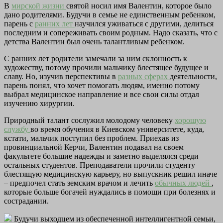
В
мирской жизни
святой носил имя Валентин, которое было
дано родителями. Будучи в семье не единственным ребенком,
парень с
ранних лет
научился уживаться с другими, делиться
последним и сопереживать своим родным. Надо сказать, что с
детства Валентин был очень талантливым ребенком.
С ранних лет родители замечали за ним склонность к
художеству, потому прочили мальчику блестящее будущее и
славу. Но, изучив перспективы в
разных сферах
деятельности,
парень понял, что хочет помогать людям, именно потому
выбрал медицинское направление и все свои силы отдал
изучению хирургии.
Природный талант сослужил молодому человеку
хорошую
службу
во время обучения в Киевском университете, куда,
кстати, мальчик поступил без проблем. Приехав из
провинциальной Керчи, Валентин подавал на своем
факультете большие надежды и заметно выделялся среди
остальных студентов. Преподаватели прочили студенту
блестящую медицинскую карьеру, но выпускник решил иначе
– предпочел стать земским врачом и лечить
обычных людей
,
которые больше богачей нуждались в помощи при болезнях и
сострадании.
Будучи выходцем из обеспеченной интеллигентной семьи,