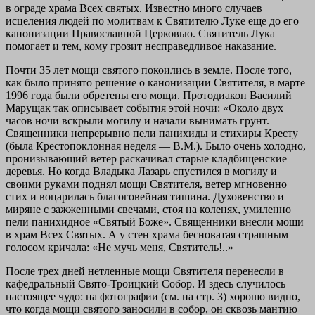
в ограде храма Всех святых. Известно много случаев
исцеления людей по молитвам к Святителю Луке еще до его
канонизации Православной Церковью. Святитель Лука
помогает и тем, кому грозит несправедливое наказание.
Почти 35 лет мощи святого покоились в земле. После того,
как было принято решение о канонизации Святителя, в марте
1996 года были обретены его мощи. Протодиакон Василий
Марущак так описывает события этой ночи: «Около двух
часов ночи вскрыли могилу и начали вынимать грунт.
Священники непрерывно пели панихиды и стихиры Кресту
(была Крестопоклонная неделя — В.М.). Было очень холодно,
пронизывающий ветер раскачивал старые кладбищенские
деревья. Но когда Владыка Лазарь спустился в могилу и
своими руками поднял мощи Святителя, ветер мгновенно
стих и воцарилась благоговейная тишина. Духовенство и
миряне с зажженными свечами, стоя на коленях, умиленно
пели панихидное «Святый Боже». Священники внесли мощи
в храм Всех Святых. А у стен храма бесноватая страшным
голосом кричала: «Не мучь меня, Святитель!..»
После трех дней нетленные мощи Святителя перенесли в
кафедральный Свято-Троицкий Собор. И здесь случилось
настоящее чудо: на фотографии (см. на стр. 3) хорошо видно,
что когда мощи святого заносили в собор, он сквозь мантию