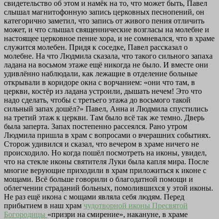
свидетельство об этом и намёк на то, что может быть, Павел
слышал магнитофонную запись церковных песнопений, он
категорично заметил, что запись от живого пения отличить
может, и что слышал священнические возгласы на молебне и
настоящее церковное пение хора, и не сомневался, что в храме
служится молебен. Придя к соседке, Павел рассказал о
молебне. На что Людмила сказала, что такого сильного запаха
ладана на восьмом этаже ещё никогда не было. И вместе они
удивлённо наблюдали, как лежащие в отделение больные
открывали в коридоре окна с ворчанием: «они что там, в
церкви, костёр из ладана устроили, дышать нечем! Это что
надо сделать, чтобы с третьего этажа до восьмого такой
сильный запах дошёл?» Павел, Анна и Людмила спустились
на третий этаж к церкви. Там было всё так же темно. Дверь
была заперта. Запах постепенно рассеялся. Рано утром
Людмила пришла в храм с вопросами о вчерашних событиях.
Сторож удивился и сказал, что вечером в храме ничего не
происходило. Но когда пошёл посмотреть на иконы, увидел,
что на стекле иконы святителя Луки была капля мира. После
многие верующие приходили в храм приложиться к иконе с
мощами. Всё больше говорили о благодатной помощи и
облегчении страданий больных, помолившихся у этой иконы.
Не раз ещё икона с мощами являла себя людям. Перед
прибытием в наш храм
чудотворной иконы
Пресвятой
Богородицы
«призри на смирение», накануне, в храме