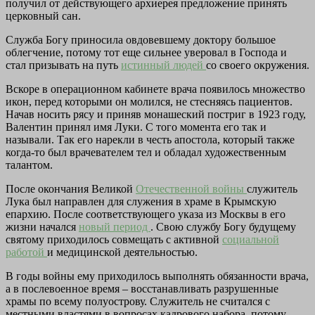
получил от действующего архиерея предложение принять
церковный сан.
Служба Богу приносила овдовевшему доктору большое
облегчение, потому тот еще сильнее уверовал в Господа и
стал призывать на путь
истинный людей
со своего окружения.
Вскоре в операционном кабинете врача появилось множество
икон, перед которыми он молился, не стесняясь пациентов.
Начав носить рясу и приняв монашеский постриг в 1923 году,
Валентин принял имя Луки. С того момента его так и
называли. Так его нарекли в честь апостола, который также
когда-то был врачевателем тел и обладал художественным
талантом.
После окончания Великой
Отечественной войны
служитель
Лука был направлен для служения в храме в Крымскую
епархию. После соответствующего указа из Москвы в его
жизни начался
новый период
. Свою службу Богу будущему
святому приходилось совмещать с активной
социальной
работой
и медицинской деятельностью.
В годы войны ему приходилось выполнять обязанности врача,
а в послевоенное время – восстанавливать разрушенные
храмы по всему полуострову. Служитель не считался с
местными властями в вопросах кадрового набора, потому