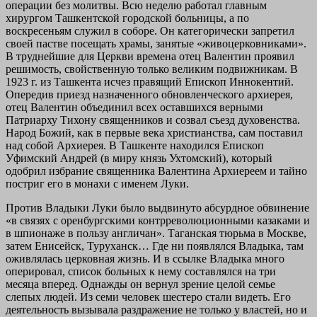
операции без молитвы. Всю неделю работал главным
хирургом Ташкентской городской больницы, а по
воскресеньям служил в соборе. Он категорически запретил
своей пастве посещать храмы, занятые «живоцерковниками».
В труднейшие для Церкви времена отец Валентин проявил
решимость, свойственную только великим подвижникам. В
1923 г. из Ташкента исчез правящий Епископ Иннокентий.
Опередив приезд назначенного обновленческого архиерея,
отец Валентин объединил всех оставшихся верными
Патриарху Тихону священников и созвал съезд духовенства.
Народ Божий, как в первые века христианства, сам поставил
над собой Архиерея. В Ташкенте находился Епископ
Уфимский Андрей (в миру князь Ухтомский), который
одобрил избрание священника Валентина Архиереем и тайно
постриг его в монахи с именем Луки.
Против Владыки Луки было выдвинуто абсурдное обвинение
«в связях с оренбургскими контрреволюционными казаками и
в шпионаже в пользу англичан». Таганская тюрьма в Москве,
затем Енисейск, Туруханск… Где ни появлялся Владыка, там
оживлялась церковная жизнь. И в ссылке Владыка много
оперировал, список больных к нему составлялся на три
месяца вперед. Однажды он вернул зрение целой семье
слепых людей. Из семи человек шестеро стали видеть. Его
деятельность вызывала раздражение не только у властей, но и