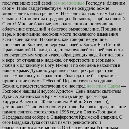
послуживших всей своей
земной жизнью
Господу и ближним
своим. И мы свидетельствуем. Что не оскудело Божие
милосердие к нам, грешным. И сегодня близок к нам Господь.
Слышит Он молитвы страдающих, болящих, скорбных людей
Своих! Многие больные, их родственники, получившие
облегчение страданий и быстрое выздоровление. Пришли к
вере, к пониманию необходимости покаянного изменения
всей своей жизни. И болезнь, как говорят верующие,
«посещение Божие», повернула людей к Богу, к Его Святой
Православной Церкви, свидетельствующей о своей святости
неисчерпаемым морем чудес, обращающих людей от неверия
к вере, от отчаяния к надежде, от чёрствости и эгоизма к
любви к ближнему и Богу. Икона и по сей день находится в
нашем храме. Духовно укрепляет болящих, распространяя
после молитвы у неё радостное благодатное благоухание —
приветствие нам от Небесной Церкви святых угодников
Божиих, предстательствующих о нас пред
небесным Царём
—
Господом нашим Иисусом Христом. День памяти святителя
Луки, Архиепископа Крымского (в миру профессора —
хирурга Валентина Феликсовича Войно-Ясенецкого),
установлен 11 июня по новому стилю. Впервые празднование
памяти святого состоялось в 1996 году в Свято-Троицком
Кафедральном соборе г. Симферополя Крымской епархии. О
себе Владыка Лука оставил память ревностного и
благочестивого архипастыря. Он был великим Угодником