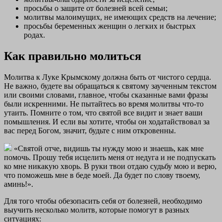
просьбы о защите от болезней всей семьи;
молитвы малоимущих, не имеющих средств на лечение;
просьбы беременных женщин о легких и быстрых
родах.
Как правильно молиться
Молитва к Луке Крымскому должна быть от чистого сердца.
Не важно, будете вы обращаться к святому заученным текстом
или своими словами, главное, чтобы сказанные вами фразы
были искренними. Не пытайтесь во время молитвы что-то
утаить. Помните о том, что святой все видит и знает ваши
помышления. И если вы хотите, чтобы он ходатайствовал за
вас перед Богом, значит, будьте с ним откровенны.
«Святой отче, видишь ты нужду мою и знаешь, как мне
помочь. Прошу тебя исцелить меня от недуга и не подпускать
ко мне никакую хворь. В руки твои отдаю судьбу мою и верю,
что поможешь мне в беде моей. Да будет по слову твоему,
аминь!».
Для того чтобы обезопасить себя от болезней, необходимо
выучить несколько молитв, которые помогут в разных
ситуациях: