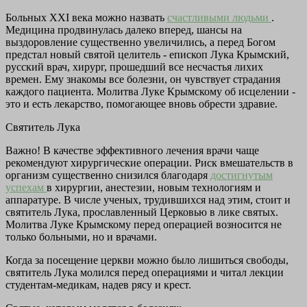
Больных XXI века можно назвать
счастливыми людьми
.
Медицина продвинулась далеко вперед, шансы на
выздоровление существенно увеличились, а перед Богом
предстал новый святой целитель - епископ Лука Крымский,
русский врач, хирург, прошедший все несчастья лихих
времен. Ему знакомы все болезни, он чувствует страдания
каждого пациента. Молитва Луке Крымскому об исцелении -
это и есть лекарство, помогающее вновь обрести здравие.
Святитель Лука
Важно! В качестве эффективного лечения врачи чаще
рекомендуют хирургические операции. Риск вмешательств в
организм существенно снизился благодаря
достигнутым
успехам
в хирургии, анестезии, новым технологиям и
аппаратуре. В числе ученых, трудившихся над этим, стоит и
святитель Лука, прославленный Церковью в лике святых.
Молитва Луке Крымскому перед операцией возносится не
только больными, но и врачами.
Когда за посещение церкви можно было лишиться свободы,
святитель Лука молился перед операциями и читал лекции
студентам-медикам, надев рясу и крест.