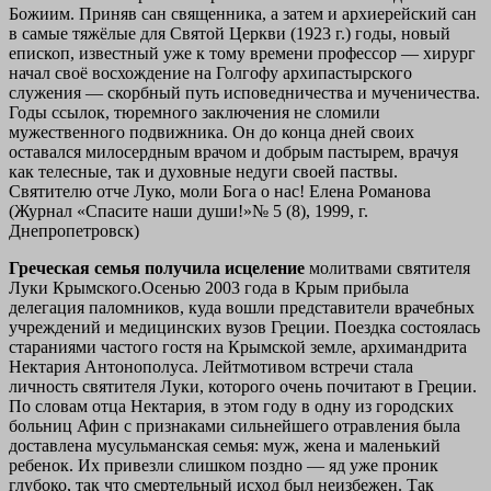
Божиим. Приняв сан священника, а затем и архиерейский сан
в самые тяжёлые для Святой Церкви (1923 г.) годы, новый
епископ, известный уже к тому времени профессор — хирург
начал своё восхождение на Голгофу архипастырского
служения — скорбный путь исповедничества и мученичества.
Годы ссылок, тюремного заключения не сломили
мужественного подвижника. Он до конца дней своих
оставался милосердным врачом и добрым пастырем, врачуя
как телесные, так и духовные недуги своей паствы.
Святителю отче Луко, моли Бога о нас! Елена Романова
(Журнал «Спасите наши души!»№ 5 (8), 1999, г.
Днепропетровск)
Греческая семья получила исцеление
молитвами святителя
Луки Крымского.Осенью 2003 года в Крым прибыла
делегация паломников, куда вошли представители врачебных
учреждений и медицинских вузов Греции. Поездка состоялась
стараниями частого гостя на Крымской земле, архимандрита
Нектария Антонополуса. Лейтмотивом встречи стала
личность святителя Луки, которого очень почитают в Греции.
По словам отца Нектария, в этом году в одну из городских
больниц Афин с признаками сильнейшего отравления была
доставлена мусульманская семья: муж, жена и маленький
ребенок. Их привезли слишком поздно — яд уже проник
глубоко, так что смертельный исход был неизбежен. Так