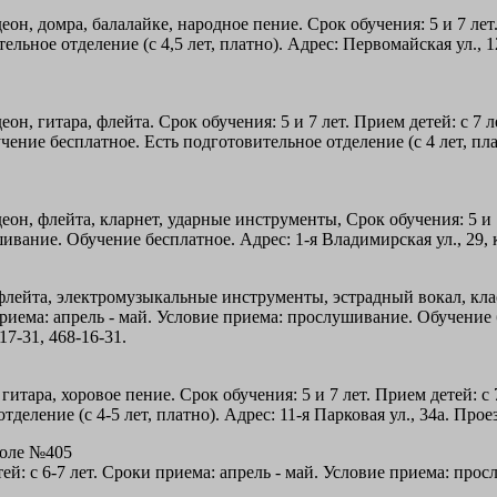
он, домра, балалайке, народное пение. Срок обучения: 5 и 7 лет.
ьное отделение (с 4,5 лет, платно). Адрес: Первомайская ул., 1
н, гитара, флейта. Срок обучения: 5 и 7 лет. Прием детей: с 7 ле
ие бесплатное. Есть подготовительное отделение (с 4 лет, платн
н, флейта, кларнет, ударные инструменты, Срок обучения: 5 и 7 ле
вание. Обучение бесплатное. Адрес: 1-я Владимирская ул., 29, ко
флейта, электромузыкальные инструменты, эстрадный вокал, класс
и приема: апрель - май. Условие приема: прослушивание. Обучение
17-31, 468-16-31.
итара, хоровое пение. Срок обучения: 5 и 7 лет. Прием детей: с 
еление (c 4-5 лет, платно). Адрес: 11-я Парковая ул., 34а. Прое
коле №405
ей: с 6-7 лет. Сроки приема: апрель - май. Условие приема: про