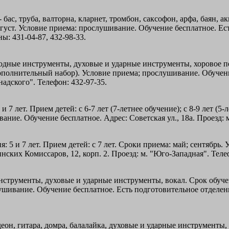
 бас, труба, валторна, кларнет, тромбон, саксофон, арфа, баян, 
август. Условие приема: прослушивание. Обучение бесплатное. Ест
ы: 431-04-87, 432-98-33.
одные инструменты, духовые и ударные инструменты, хоровое пени
(дополнительный набор). Условие приема; прослушивание. Обучени
надского". Телефон: 432-97-35.
7 лет. Прием детей: с 6-7 лет (7-летнее обучение); с 8-9 лет (5-
ание. Обучение бесплатное. Адрес: Советская ул., 18а. Проезд: 
 5 и 7 лет. Прием детей: с 7 лет. Сроки приема: май; сентябрь.
инских Комиссаров, 12, корп. 2. Проезд: м. "Юго-Западная". Теле
трументы, духовые и ударные инструменты, вокал. Срок обучения:
шивание. Обучение бесплатное. Есть подготовительное отделение 
он, гитара, домра, балалайка, духовые и ударные инструменты, во