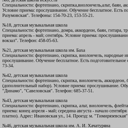
Специальности: фортепиано, скрипка,виолончель,альт, баян, акк
Условие приема: прослушивание. Обучение бесплатное. Есть подг
Разумовская". Телефоны: 154-70-23, 153-55-21.
№18, детская музыкальная школа
Специальности: фортепиано, домра, аккордеон, баян, гитара, тр
приема: апрель - май; сентябрь. Условие приема: прослушивание
вокзал". Телефон: 458-05-63.
№21, детская музыкальная школа им. Баха
Специальности: фортепиано, скрипка, виолончель, народные инс
прослушивание. Обучение бесплатное. Есть подготовительное отд
73-34.
№42, детская музыкальная школа
Специальности: фортепиано, скрипка, виолончель, аккордеон, ба
(дополнительный набор). Условие приема: прослушивание. Обуче
"Динамо", "Савеловская". Телефон: 685-37-51.
№43, детская музыкальная школа
Специальности: фортепиано, скрипка, альт, виолончель, флейта,
приема: конец апреля - май; середина августа - начало сентяб
платно). Адрес: Ивановская ул., 14. Проезд: м. "Тимирязевская"
№46, детская музыкальная школа им. А. И. Хачатуряна