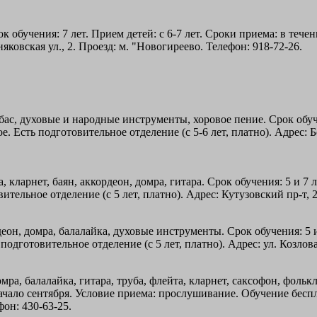
 обучения: 7 лет. Прием детей: с 6-7 лет. Сроки приема: в тече
яковская ул., 2. Проезд: м. "Новогиреево. Телефон: 918-72-26.
ас, духовые и народные инструменты, хоровое пение. Срок обучен
 Есть подготовительное отделение (с 5-6 лет, платно). Адрес: Б
кларнет, баян, аккордеон, домра, гитара. Срок обучения: 5 и 7 ле
тельное отделение (с 5 лет, платно). Адрес: Кутузовский пр-т, 2
он, домра, балалайка, духовые инструменты. Срок обучения: 5 и 7
одготовительное отделение (с 5 лет, платно). Адрес: ул. Козлова
ра, балалайка, гитара, труба, флейта, кларнет, саксофон, фолькло
 начало сентября. Условие приема: прослушивание. Обучение беспл
фон: 430-63-25.