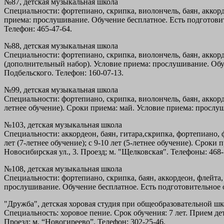
№87, детская музыкальная школа
Специальности: фортепиано, скрипка, виолончель, баян, аккорде
приема: прослушивание. Обучение бесплатное. Есть подготовител
Телефон: 465-47-64.
№88, детская музыкальная школа
Специальности: фортепиано, скрипка, виолончель, баян, аккордео
(дополнительный набор). Условие приема: прослушивание. Обучен
Подбельского. Телефон: 160-07-13.
№99, детская музыкальная школа
Специальности: фортепиано, скрипка, виолончель, баян, аккордео
летнее обучение). Сроки приема: май. Условие приема: прослуши
№103, детская музыкальная школа
Специальности: аккордеон, баян, гитара,скрипка, фортепиано, 
лет (7-летнее обучение); с 9-10 лет (5-летнее обучение). Срок
Новосибирская ул., 3. Проезд; м. "Щелковская". Телефоны: 468-
№108, детская музыкальная школа
Специальности: фортепиано, скрипка, баян, аккордеон, флейта, г
прослушивание. Обучение бесплатное. Есть подготовительное отд
"Дружба", детская хоровая студия при общеобразовательной ш
Специальность: хоровое пение. Срок обучения: 7 лет. Прием дет
Проезд: м. “Новогиреево”. Телефон: 302-25-46.