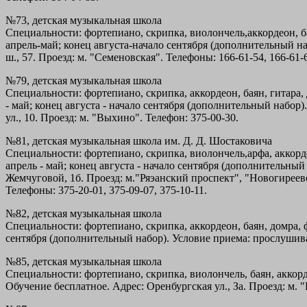
№73, детская музыкальная школа
Специальности: фортепиано, скрипка, виолончель,аккордеон, бая
апрель-май; конец августа-начало сентября (дополнительный на
ш., 57. Проезд: м. "Семеновская". Телефоны: 166-61-54, 166-61-
№79, детская музыкальная школа
Специальности: фортепиано, скрипка, аккордеон, баян, гитара, 
- май; конец августа - начало сентября (дополнительный набор
ул., 10. Проезд: м. "Выхино". Телефон: 375-00-30.
№81, детская музыкальная школа им. Д. Д. Шостаковича
Специальности: фортепиано, скрипка, виолончель,арфа, аккордео
апрель - май; конец августа - начало сентября (дополнительный
Жемчуговой, 1б. Проезд: м."Ряэанский проспект", "Новогиреев
Телефоны: 375-20-01, 375-09-07, 375-10-11.
№82, детская музыкальная школа
Специальности: фортепиано, скрипка, аккордеон, баян, домра, фле
сентября (дополнительный набор). Условие приема: прослушиван
№85, детская музыкальная школа
Специальности: фортепиано, скрипка, виолончель, баян, аккорде
Обучение бесплатное. Адрес: Оренбургская ул., За. Проезд: м. 