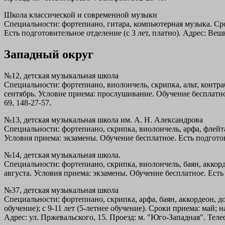
Школа классической и современной музыки
Специальности: фортепиано, гитара, компьютерная музыка. Срок
Есть подготовительное отделение (с 3 лет, платно). Адрес: Вешн
Западный округ
№12, детская музыкальная школа
Специальности: фортепиано, виолончель, скрипка, альт, контраб
сентябрь. Условие приема: прослушивание. Обучение бесплатное.
69, 148-27-57.
№13, детская музыкальная школа им. А. Н. Александрова
Специальности: фортепиано, скрипка, виолончель, арфа, флейта, 
Условия приема: экзамены. Обучение бесплатное. Есть подготови
№14, детская музыкальная школа.
Специальности: фортепиано, скрипка, виолончель, баян, аккорде
августа. Условия приема: экзамены. Обучение бесплатное. Есть п
№37, детская музыкальная школа
Специальности: фортепиано, скрипка, арфа, баян, аккордеон, дом
обучение); с 9-11 лет (5-летнее обучение). Сроки приема: май;
Адрес: ул. Пржевальского, 15. Проезд: м. "Юго-Западная". Теле