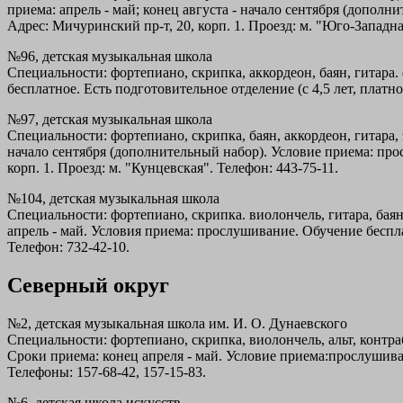
приема: апрель - май; конец августа - начало сентября (дополн
Адрес: Мичуринский пр-т, 20, корп. 1. Проезд: м. "Юго-Западна
№96, детская музыкальная школа
Специальности: фортепиано, скрипка, аккордеон, баян, гитара. 
бесплатное. Есть подготовительное отделение (с 4,5 лет, платно
№97, детская музыкальная школа
Специальности: фортепиано, скрипка, баян, аккордеон, гитара, 
начало сентября (дополнительный набор). Условие приема: прос
корп. 1. Проезд: м. "Кунцевская". Телефон: 443-75-11.
№104, детская музыкальная школа
Специальности: фортепиано, скрипка. виолончель, гитара, баян,
апрель - май. Условия приема: прослушивание. Обучение бесплат
Телефон: 732-42-10.
Северный округ
№2, детская музыкальная школа им. И. О. Дунаевского
Специальности: фортепиано, скрипка, виолончель, альт, контраб
Сроки приема: конец апреля - май. Условие приема:прослушивани
Телефоны: 157-68-42, 157-15-83.
№6, детская школа искусств