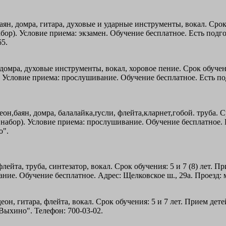
н, домра, гитара, духовые и ударные инструменты, вокал. Срок о
бор). Условие приема: экзамен. Обучение бесплатное. Есть подго
65.
домра, духовые инструменты, вокал, хоровое пение. Срок обучения
). Условие приема: прослушивание. Обучение бесплатное. Есть под
н,баян, домра, балалайка,rycли, флейта,кларнет,гобой. труба. Ср
 набор). Условие приема: прослушивание. Обучение бесплатное. Е
о".
йта, труба, синтезатор, вокал. Срок обучения: 5 и 7 (8) лет. При
ие. Обучение бесплатное. Адрес: Щелковское ш., 29а. Проезд: м
он, гитара, флейта, вокал. Срок обучения: 5 и 7 лет. Прием дет
"Выхино". Телефон: 700-03-02.