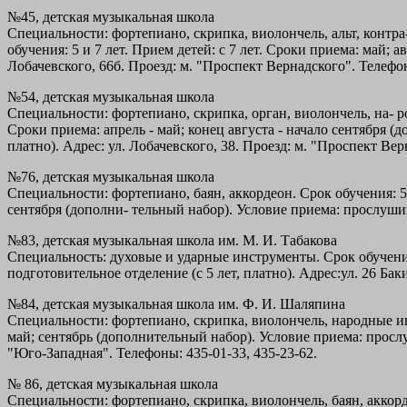
№45, детская музыкальная школа
Специальности: фортепиано, скрипка, виолончель, альт, контра-
обучения: 5 и 7 лет. Прием детей: с 7 лет. Сроки приема: май; 
Лобачевского, 66б. Проезд: м. "Проспект Вернадского". Телефон
№54, детская музыкальная школа
Специальности: фортепиано, скрипка, орган, виолончель, на- р
Сроки приема: апрель - май; конец августа - начало сентября 
платно). Адрес: ул. Лобачевского, 38. Проезд: м. "Проспект Вер
№76, детская музыкальная школа
Специальности: фортепиано, баян, аккордеон. Срок обучения: 5 и 
сентября (дополни- тельный набор). Условие приема: прослушив
№83, детская музыкальная школа им. М. И. Табакова
Специальность: духовые и ударные инструменты. Срок обучения:
подготовительное отделение (с 5 лет, платно). Адрес:ул. 26 Бак
№84, детская музыкальная школа им. Ф. И. Шаляпина
Специальности: фортепиано, скрипка, виолончель, народные инс
май; сентябрь (дополнительный набор). Условие приема: прослу
"Юго-Западная". Телефоны: 435-01-33, 435-23-62.
№ 86, детская музыкальная школа
Специальности: фортепиано, скрипка, виолончель, баян, аккорде