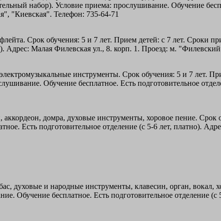
ительный набор). Условие приема: прослушивание. Обучение беспл
я", "Киевская". Телефон: 735-64-71
флейта. Срок обучения: 5 и 7 лет. Прием детей: с 7 лет. Сроки 
). Адрес: Малая Филевская ул., 8. корп. 1. Проезд: м. "Филевски
электромузыкальные инструменты. Срок обучения: 5 и 7 лет. Прием
лушивание. Обучение бесплатное. Есть подготовительное отделени
 аккордеон, домра, духовые инструменты, хоровое пение. Срок об
ное. Есть подготовительное отделение (с 5-6 лет, платно). Адрес
ас, духовые и народные инструменты, клавесин, орган, вокал, хор
е. Обучение бесплатное. Есть подготовительное отделение (с 5 л