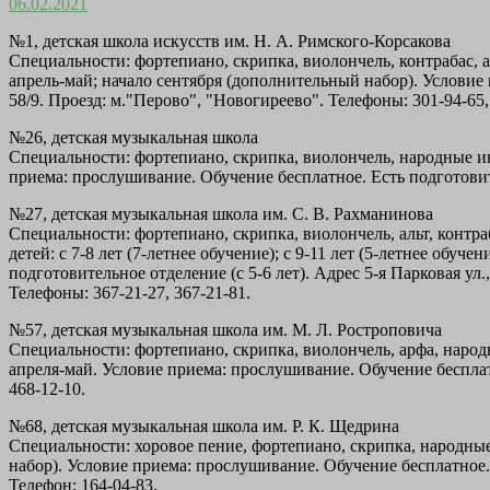
06.02.2021
№1, детская школа искусств им. Н. А. Римского-Корсакова
Специальности: фортепиано, скрипка, виолончель, контрабас, а
апрель-май; начало сентября (дополнительный набор). Условие 
58/9. Проезд: м."Перово", "Новогиреево". Телефоны: 301-94-65,
№26, детская музыкальная школа
Специальности: фортепиано, скрипка, виолончель, народные инс
приема: прослушивание. Обучение бесплатное. Есть подготовител
№27, детская музыкальная школа им. С. В. Рахманинова
Специальности: фортепиано, скрипка, виолончель, альт, контраб
детей: с 7-8 лет (7-летнее обучение); с 9-11 лет (5-летнее обу
подготовительное отделение (с 5-6 лет). Адрес 5-я Парковая ул.
Телефоны: 367-21-27, 367-21-81.
№57, детская музыкальная школа им. М. Л. Ростроповича
Специальности: фортепиано, скрипка, виолончель, арфа, народн
апреля-май. Условие приема: прослушивание. Обучение бесплатно
468-12-10.
№68, детская музыкальная школа им. Р. К. Щедрина
Специальности: хоровое пение, фортепиано, скрипка, народные 
набор). Условие приема: прослушивание. Обучение бесплатное. Е
Телефон: 164-04-83.