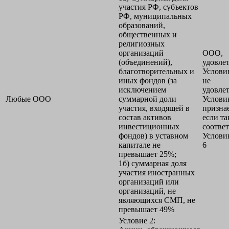
участия РФ, субъектов
РФ, муниципальных
образований,
общественных и
религиозных
организаций
ООО,
(объединений),
удовле
благотворительных и
Условию
иных фондов (за
не
исключением
удовле
Любые ООО
суммарной доли
Услови
участия, входящей в
призна
состав активов
если т
инвестиционных
соответ
фондов) в уставном
Услови
капитале не
6
превышает 25%;
1б) суммарная доля
участия иностранных
организаций или
организаций, не
являющихся СМП, не
превышает 49%
Условие 2: