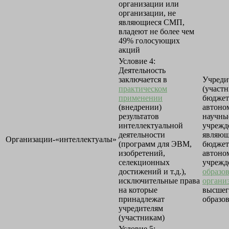
организации или
организации, не
являющиеся СМП,
владеют не более чем
49% голосующих
акций
Условие 4:
Деятельность
заключается в
Учреди
практическом
(участн
применении
бюджет
(внедрении)
автоно
результатов
научны
интеллектуальной
учрежд
деятельности
являющ
Организации-«интеллектуалы»
(программ для ЭВМ,
бюджет
изобретений,
автон
селекционных
учрежд
достижений и т.д.),
образо
исключительные права
органи
на которые
высшег
принадлежат
образо
учредителям
(участникам)
Условие 5: