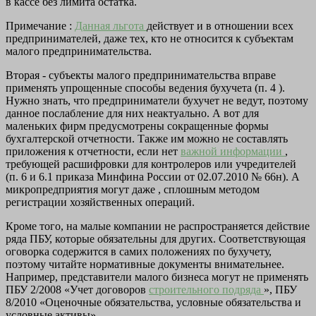
в кассе без лимита остатка.
Примечание :
Данная льгота
действует и в отношении всех
предпринимателей, даже тех, кто не относится к субъектам
малого предпринимательства.
Вторая - субъекты малого предпринимательства вправе
применять упрощенные способы ведения бухучета (п. 4 ).
Нужно знать, что предприниматели бухучет не ведут, поэтому
данное послабление для них неактуально. А вот для
маленьких фирм предусмотрены сокращенные формы
бухгалтерской отчетности. Также им можно не составлять
приложения к отчетности, если нет
важной информации
,
требующей расшифровки для контролеров или учредителей
(п. 6 и 6.1 приказа Минфина России от 02.07.2010 № 66н). А
микропредприятия
могут даже , сплошным методом
регистрации хозяйственных операций.
Кроме того, на малые компании не распространяется действие
ряда ПБУ, которые обязательны для других. Соответствующая
оговорка содержится в самих положениях по бухучету,
поэтому читайте нормативные документы внимательнее.
Например, представители малого бизнеса могут не применять
ПБУ 2/2008 «Учет договоров
строительного подряда
», ПБУ
8/2010 «Оценочные обязательства, условные обязательства и
условные активы».