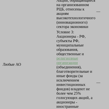
Акции, обращающиеся
на организованном
РЦБ, отнесены к
—
акциям
высокотехнологичного
(инновационного)
сектора экономики
Условие 3:
Акционеры - РФ,
субъекты РФ,
муниципальные
образования,
общественные и
религиозные
организации
Любые АО
(объединения),
благотворительные и
иные фонды (за
исключением
—
инвестиционных
фондов) владеют не
более чем 25%
голосующих акций, а
акционеры -
иностранные