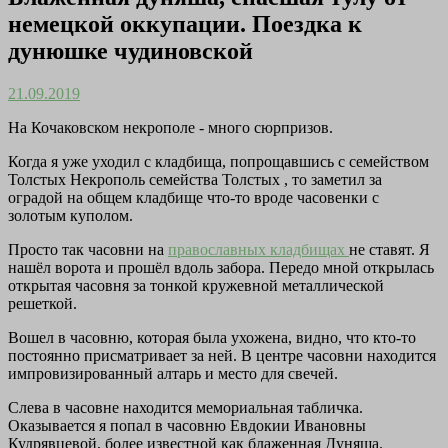
немецкой оккупации. Поездка к
дунюшке чудиновской
21.09.2019
На Кочаковском некрополе - много сюрпризов.
Когда я уже уходил с кладбища, попрощавшись с семейством
Толстых Некрополь семейства Толстых , то заметил за
оградой на общем кладбище что-то вроде часовенки с
золотым куполом.
Просто так часовни на
православных кладбищах
не ставят. Я
нашёл ворота и прошёл вдоль забора. Передо мной открылась
открытая часовня за тонкой кружевной металлической
решеткой.
Вошел в часовню, которая была ухожена, видно, что кто-то
постоянно присматривает за ней. В центре часовни находится
импровизированный алтарь и место для свечей.
Слева в часовне находится мемориальная табличка.
Оказывается я попал в часовню Евдокии Ивановны
Кудрявцевой, более известной как блаженная Дуняша.