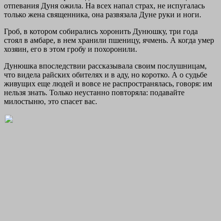
отпевания Дуня ожила. На всех напал страх, не испугалась
только жена священника, она развязала Дуне руки и ноги.
Гроб, в котором собирались хоронить Дунюшку, три года
стоял в амбаре, в нем хранили пшеницу, ячмень. А когда умер
хозяин, его в этом гробу и похоронили.
Дунюшка впоследствии рассказывала своим послушницам,
что видела райских обителях и в аду, но коротко. А о судьбе
живущих еще людей и вовсе не распространялась, говоря: им
нельзя знать. Только неустанно повторяла: подавайте
милостыню, это спасет вас.