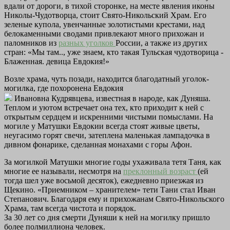
вдали от дороги, в тихой сторонке, на месте явления иконы
Николы-Чудотворца, стоит Свято-Никольский Храм. Его
зеленые купола, увенчанные золотистыми крестами, над
белокаменными сводами привлекают много прихожан и
паломников из
разных уголков
России, а также из других
стран: «Мы там.., уже знаем, кто такая Тульская чудотворица -
Блаженная. девица Евдокия!»
Возле храма, чуть позади, находится благодатный уголок-
могилка, где похоронена Евдокия
Ивановна Кудрявцева, известная в народе, как Дуняша.
Теплом и уютом встречает она тех, кто приходит к ней с
открытым сердцем и искренними чистыми помыслами. На
могиле у Матушки Евдокии всегда стоят живые цветы,
неугасимо горят свечи, затеплена маленькая лампадочка в
дивном фонарике, сделанная монахами с горы Афон.
За могилкой Матушки многие годы ухаживала тетя Таня, как
многие ее называли, несмотря на
преклонный возраст
(ей
тогда шел уже восьмой десяток), ежедневно приезжая из
Щекино. «Приемником – хранителем» тети Тани стал Иван
Степанович. Благодаря ему и прихожанам Свято-Никольского
Храма, там всегда чистота и порядок.
За 30 лет со дня смерти Дуняши к ней на могилку пришло
более полмиллиона человек.