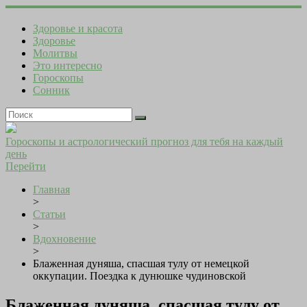
Здоровье и красота
Здоровье
Молитвы
Это интересно
Гороскопы
Сонник
Гороскопы и астрологический прогноз для тебя на каждый
день
Перейти
Главная
>
Статьи
>
Вдохновение
>
Блаженная дуняша, спасшая тулу от немецкой
оккупации. Поездка к дунюшке чудиновской
Блаженная дуняша, спасшая тулу от