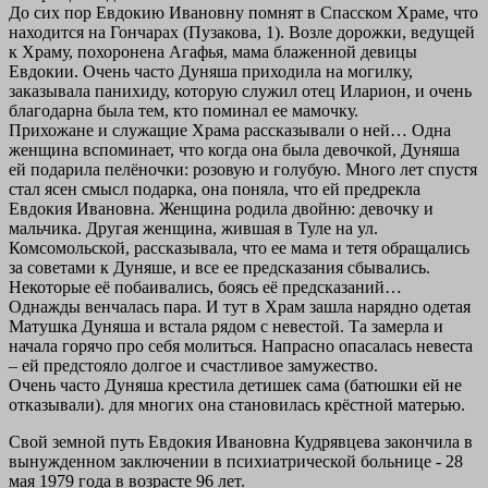
До сих пор Евдокию Ивановну помнят в Спасском Храме, что
находится на Гончарах (Пузакова, 1). Возле дорожки, ведущей
к Храму, похоронена Агафья, мама блаженной девицы
Евдокии. Очень часто Дуняша приходила на могилку,
заказывала панихиду, которую служил отец Иларион, и очень
благодарна была тем, кто поминал ее мамочку.
Прихожане и служащие Храма рассказывали о ней… Одна
женщина вспоминает, что когда она была девочкой, Дуняша
ей подарила пелёночки: розовую и голубую. Много лет спустя
стал ясен смысл подарка, она поняла, что ей предрекла
Евдокия Ивановна. Женщина родила двойню: девочку и
мальчика. Другая женщина, жившая в Туле на ул.
Комсомольской, рассказывала, что ее мама и тетя обращались
за советами к Дуняше, и все ее предсказания сбывались.
Некоторые её побаивались, боясь её предсказаний…
Однажды венчалась пара. И тут в Храм зашла нарядно одетая
Матушка Дуняша и встала рядом с невестой. Та замерла и
начала горячо про себя молиться. Напрасно опасалась невеста
– ей предстояло долгое и счастливое замужество.
Очень часто Дуняша крестила детишек сама (батюшки ей не
отказывали). для многих она становилась крёстной матерью.
Свой земной путь Евдокия Ивановна Кудрявцева закончила в
вынужденном заключении в психиатрической больнице - 28
мая 1979 года в возрасте 96 лет.