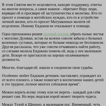
В этом Святом месте исцеляются, находят поддержку, ответы
на многие вопросы, а самое важное - обретают Веру люди,
верящие ей и просящие ей заступничества и молитвы. Кто-то
просит о помощи в житейских нуждах, кто-то в устройстве
личной жизни, кто-то просит Матушкиных молитв об
исцелении. Никому Евдокия не отказывает в помощи.
Одна прихожанка решив
поздней осенью
убрать палые листья
с могилки Дуняши, встав на колени совсем забыла о больных
коленных суставах, которые ее больше никогда не беспокоили.
Другая рассказала, что уже совсем отчаявшись найти работу,
со слезами молила Евдокию помочь ей, ведь у нее маленькие
дети. Вскоре ее пригласили на хорошо оплачиваемую
должность.
Многие, благодаря ей. нашли и соединили свои судьбы.
Особенно любит Евдокия детишек: наставляет, ограждает их
от всего плохого, а также помогает в воспитании наших детей
в это трудное, полное многих соблазнов время".
Можно верить всему этому или не верить - каждый для себя
решает сам. Но вера людская порой может творить чудеса.
Между Тулой и Щекино, в маленьком пос. Временный, чуть