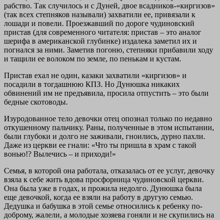
рабство. Так случилось и с Дуней, двое всадников-«киргизов»
(так всех степняков называли) захватили ее, привязали к
лошади и повели. Проезжавший по дороге чудиновский
пристав (для современного читателя: пристав – это аналог
шерифа в американской глубинке) издалека заметил их и
погнался за ними. Заметив погоню, степняки прибавили ходу
и тащили ее волоком по земле, по пенькам и кустам.
Пристав ехал не один, казаки захватили «киргизов» и
посадили в тогдашнюю КПЗ. Но Дунюшка никаких
обвинений им не предъявила, просила отпустить – это были
бедные скотоводы.
Изуродованное тело девочки отец опознал только по недавно
откушенному пальчику. Раны, полученные в этом испытании,
были глубоки и долго не заживали, гноились, дурно пахли.
Даже из церкви ее гнали: «Что ты пришла в храм с такой
вонью!? Вылечись – и приходи!»
Семья, в которой она работала, отказалась от ее услуг, девочку
взяла к себе жить вдова просфорница чудиновской церкви.
Она была уже в годах, и прожила недолго. Дунюшка была
еще девочкой, когда ее взяли на работу в другую семью.
Дедушка и бабушка в этой семье относились к ребенку по-
доброму, жалели, а молодые хозяева гоняли и не скупились на