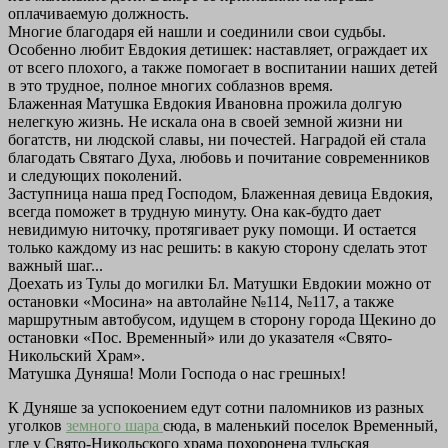
оплачиваемую должность.
Многие благодаря ей нашли и соединили свои судьбы.
Особенно любит Евдокия детишек: наставляет, ограждает их
от всего плохого, а также помогает в воспитании наших детей
в это трудное, полное многих соблазнов время.
Блаженная Матушка Евдокия Ивановна прожила долгую
нелегкую жизнь. Не искала она в своей земной жизни ни
богатств, ни людской славы, ни почестей. Наградой ей стала
благодать Святаго Духа, любовь и почитание современников
и следующих поколений.
Заступница наша пред Господом, Блаженная девица Евдокия,
всегда поможет в трудную минуту. Она как-будто дает
невидимую ниточку, протягивает руку помощи. И остается
только каждому из нас решить: в какую сторону сделать этот
важный шаг...
Доехать из Тулы до могилки Бл. Матушки Евдокии можно от
остановки «Мосина» на автолайне №114, №117, а также
маршрутным автобусом, идущем в сторону города Щекино до
остановки «Пос. Временный» или до указателя «Свято-
Никольский Храм».
Матушка Дуняша! Моли Господа о нас грешных!
К Дуняше за успокоением едут сотни паломников из разных
уголков
земного шара
сюда, в маленький поселок Временный,
где у Свято-Никольского храма похоронена тульская