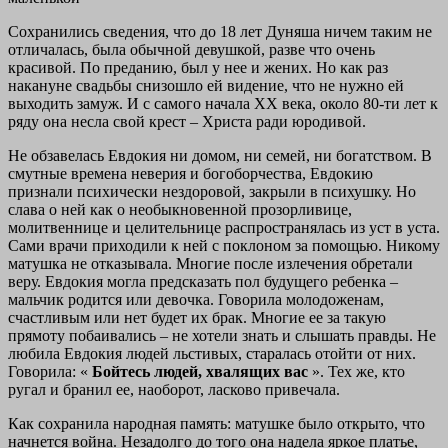
Сохранились сведения, что до 18 лет Дуняша ничем таким не
отличалась, была обычной девушкой, разве что очень
красивой. По преданию, был у нее и жених. Но как раз
накануне свадьбы снизошло ей видение, что не нужно ей
выходить замуж. И с самого начала XX века, около 80-ти лет к
ряду она несла свой крест – Христа ради юродивой.
Не обзавелась Евдокия ни домом, ни семей, ни богатством. В
смутные времена неверия и богоборчества, Евдокию
признали психически нездоровой, закрыли в психушку. Но
слава о ней как о необыкновенной прозорливице,
молитвеннице и целительнице распространялась из уст в уста.
Сами врачи приходили к ней с поклоном за помощью. Никому
матушка не отказывала. Многие после излечения обретали
веру. Евдокия могла предсказать пол будущего ребенка –
мальчик родится или девочка. Говорила молодоженам,
счастливым или нет будет их брак. Многие ее за такую
прямоту побаивались – не хотели знать и слышать правды. Не
любила Евдокия людей льстивых, старалась отойти от них.
Говорила: «
Бойтесь людей, хвалящих вас
». Тех же, кто
ругал и бранил ее, наоборот, ласково привечала.
Как сохранила народная память: матушке было открыто, что
начнется война. Незадолго до того она надела яркое платье,