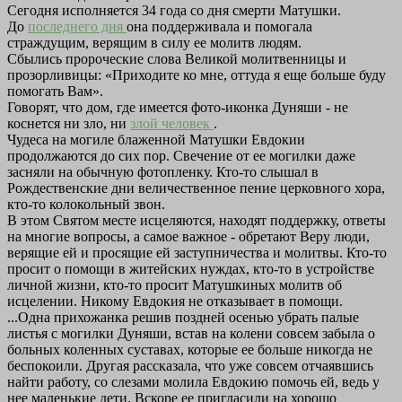
Сегодня исполняется 34 года со дня смерти Матушки.
До
последнего дня
она поддерживала и помогала
страждущим, верящим в силу ее молитв людям.
Сбылись пророческие слова Великой молитвенницы и
прозорливицы: «Приходите ко мне, оттуда я еще больше буду
помогать Вам».
Говорят, что дом, где имеется фото-иконка Дуняши - не
коснется ни зло, ни
злой человек
.
Чудеса на могиле блаженной Матушки Евдокии
продолжаются до сих пор. Свечение от ее могилки даже
засняли на обычную фотопленку. Кто-то слышал в
Рождественские дни величественное пение церковного хора,
кто-то колокольный звон.
В этом Святом месте исцеляются, находят поддержку, ответы
на многие вопросы, а самое важное - обретают Веру люди,
верящие ей и просящие ей заступничества и молитвы. Кто-то
просит о помощи в житейских нуждах, кто-то в устройстве
личной жизни, кто-то просит Матушкиных молитв об
исцелении. Никому Евдокия не отказывает в помощи.
...Одна прихожанка решив поздней осенью убрать палые
листья с могилки Дуняши, встав на колени совсем забыла о
больных коленных суставах, которые ее больше никогда не
беспокоили. Другая рассказала, что уже совсем отчаявшись
найти работу, со слезами молила Евдокию помочь ей, ведь у
нее маленькие дети. Вскоре ее пригласили на хорошо