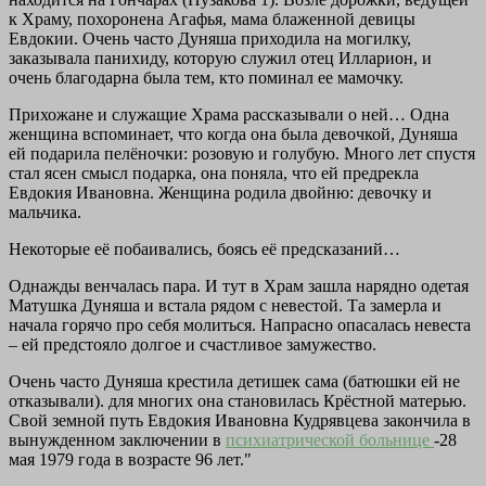
к Храму, похоронена Агафья, мама блаженной девицы
Евдокии. Очень часто Дуняша приходила на могилку,
заказывала панихиду, которую служил отец Илларион, и
очень благодарна была тем, кто поминал ее мамочку.
Прихожане и служащие Храма рассказывали о ней… Одна
женщина вспоминает, что когда она была девочкой, Дуняша
ей подарила пелёночки: розовую и голубую. Много лет спустя
стал ясен смысл подарка, она поняла, что ей предрекла
Евдокия Ивановна. Женщина родила двойню: девочку и
мальчика.
Некоторые её побаивались, боясь её предсказаний…
Однажды венчалась пара. И тут в Храм зашла нарядно одетая
Матушка Дуняша и встала рядом с невестой. Та замерла и
начала горячо про себя молиться. Напрасно опасалась невеста
– ей предстояло долгое и счастливое замужество.
Очень часто Дуняша крестила детишек сама (батюшки ей не
отказывали). для многих она становилась Крёстной матерью.
Свой земной путь Евдокия Ивановна Кудрявцева закончила в
вынужденном заключении в
психиатрической больнице
-28
мая 1979 года в возрасте 96 лет."