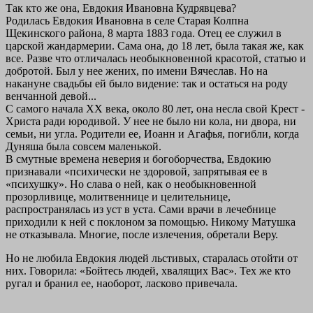
Так кто же она, Евдокия Ивановна Кудрявцева?
Родилась Евдокия Ивановна в селе Старая Колпна
Щекинского района, 8 марта 1883 года. Отец ее служил в
царской жандармерии. Сама она, до 18 лет, была такая же, как
все. Разве что отличалась необыкновенной красотой, статью и
добротой. Был у нее жених, по имени Вячеслав. Но на
накануне свадьбы ей было видение: так и остаться на роду
венчанной девой...
С самого начала XX века, около 80 лет, она несла свой Крест -
Христа ради юродивой. У нее не было ни кола, ни двора, ни
семьи, ни угла. Родители ее, Иоанн и Агафья, погибли, когда
Дуняша была совсем маленькой.
В смутные времена неверия и богоборчества, Евдокию
признавали «психически не здоровой, запрятывая ее в
«психушку». Но слава о ней, как о необыкновенной
прозорливице, молитвеннице и целительнице,
распространялась из уст в уста. Сами врачи в лечебнице
приходили к ней с поклоном за помощью. Никому Матушка
не отказывала. Многие, после излечения, обретали Веру.
Нo не любила Евдокия людей льстивых, старалась отойти от
них. Говорила: «Бойтесь людей, хвалящих Вас». Тех же кто
ругал и бранил ее, наоборот, ласково привечала.