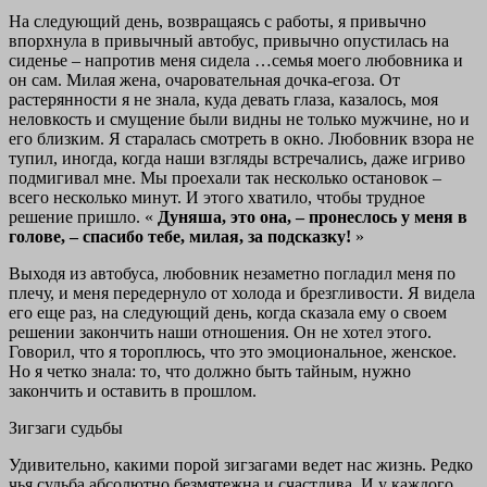
На следующий день, возвращаясь с работы, я привычно
впорхнула в привычный автобус, привычно опустилась на
сиденье – напротив меня сидела …семья моего любовника и
он сам. Милая жена, очаровательная дочка-егоза. От
растерянности я не знала, куда девать глаза, казалось, моя
неловкость и смущение были видны не только мужчине, но и
его близким. Я старалась смотреть в окно. Любовник взора не
тупил, иногда, когда наши взгляды встречались, даже игриво
подмигивал мне. Мы проехали так несколько остановок –
всего несколько минут. И этого хватило, чтобы трудное
решение пришло. «
Дуняша, это она, – пронеслось у меня в
голове, – спасибо тебе, милая, за подсказку!
»
Выходя из автобуса, любовник незаметно погладил меня по
плечу, и меня передернуло от холода и брезгливости. Я видела
его еще раз, на следующий день, когда сказала ему о своем
решении закончить наши отношения. Он не хотел этого.
Говорил, что я тороплюсь, что это эмоциональное, женское.
Но я четко знала: то, что должно быть тайным, нужно
закончить и оставить в прошлом.
Зигзаги судьбы
Удивительно, какими порой зигзагами ведет нас жизнь. Редко
чья судьба абсолютно безмятежна и счастлива. И у каждого