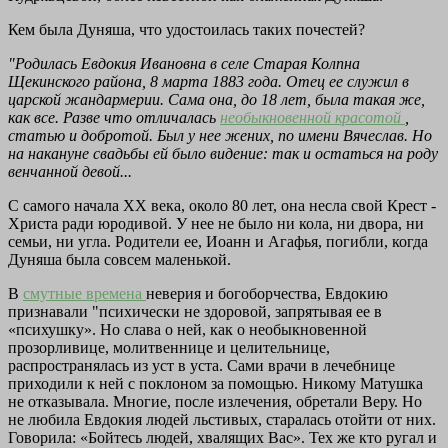
Кем была Дуняша, что удостоилась таких почестей?
"Родилась Евдокия Ивановна в селе Старая Колпна
Щекинского района, 8 марта 1883 года. Отец ее служил в
царской жандармерии. Сама она, до 18 лет, была такая же,
как все. Разве что отличалась
необыкновенной красотой
,
статью и добротой. Был у нее жених, по имени Вячеслав. Но
на накануне свадьбы ей было видение: так и остаться на роду
венчанной девой...
С самого начала XX века, около 80 лет, она несла свой Крест -
Христа ради юродивой. У нее не было ни кола, ни двора, ни
семьи, ни угла. Родители ее, Иоанн и Агафья, погибли, когда
Дуняша была совсем маленькой.
В
смутные времена
неверия и богоборчества, Евдокию
признавали "психически не здоровой, запрятывая ее в
«психушку». Но слава о ней, как о необыкновенной
прозорливице, молитвеннице и целительнице,
распространялась из уст в уста. Сами врачи в лечебнице
приходили к ней с поклоном за помощью. Никому Матушка
не отказывала. Многие, после излечения, обретали Веру. Нo
не любила Евдокия людей льстивых, старалась отойти от них.
Говорила: «Бойтесь людей, хвалящих Вас». Тех же кто ругал и