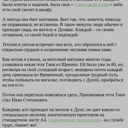
были взлеты и падения, была своя «
странная история
» либо
есть свой скелет в шкафу.
А иногда она бьет наотмашь. Бьет так, что, кажется, никогда
не оправишься, не встанешь. В такие минуты люди обычно и
приходят сюда, на могилу к Дуняше. Каждый – со своим
отчаяньем, со своей бедой и надеждой.
Теплом и уютом встречает она всех, кто обратился к ней с
открытым сердцем и искренними чистыми помыслами.
Как потом я узнала, за могилкой матушки многие годы
ухаживала некая тетя Таня из Щекино. Ей было уже за 80, но,
несмотря на свой солидный возраст, женщина почти каждый
день приезжала во Временный, преодолевая трудный путь,
чтобы побывать на могилке, поговорить с Дуней, прибраться
на погосте.
Потом она перестала появляться здесь. Преемником тети Тани
стал Иван Степанович.
Каждому, кто приходит на могилу к Дуне, он дает какую-то
специальную молитву, напечатанную принтером на
стандартном листе А4.
Современные технологии
– на службе
чудес, бывает же!