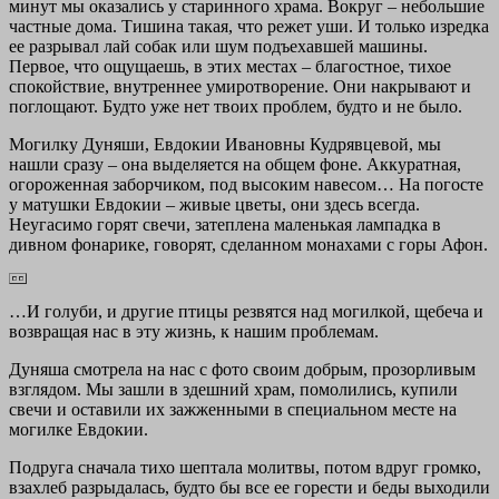
минут мы оказались у старинного храма. Вокруг – небольшие
частные дома. Тишина такая, что режет уши. И только изредка
ее разрывал лай собак или шум подъехавшей машины.
Первое, что ощущаешь, в этих местах – благостное, тихое
спокойствие, внутреннее умиротворение. Они накрывают и
поглощают. Будто уже нет твоих проблем, будто и не было.
Могилку Дуняши, Евдокии Ивановны Кудрявцевой, мы
нашли сразу – она выделяется на общем фоне. Аккуратная,
огороженная заборчиком, под высоким навесом… На погосте
у матушки Евдокии – живые цветы, они здесь всегда.
Неугасимо горят свечи, затеплена маленькая лампадка в
дивном фонарике, говорят, сделанном монахами с горы Афон.
…И голуби, и другие птицы резвятся над могилкой, щебеча и
возвращая нас в эту жизнь, к нашим проблемам.
Дуняша смотрела на нас с фото своим добрым, прозорливым
взглядом. Мы зашли в здешний храм, помолились, купили
свечи и оставили их зажженными в специальном месте на
могилке Евдокии.
Подруга сначала тихо шептала молитвы, потом вдруг громко,
взахлеб разрыдалась, будто бы все ее горести и беды выходили