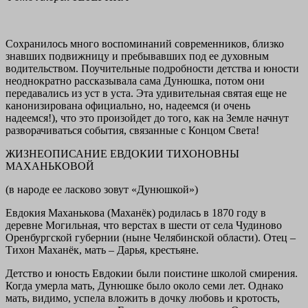
Сохранилось много воспоминаний современников, близко
знавших подвижницу и пребывавших под ее духовным
водительством. Поучительные подробности детства и юности
неоднократно рассказывала сама Дунюшка, потом они
передавались из уст в уста. Эта удивительная святая еще не
канонизирована официально, но, надеемся (и очень
надеемся!), что это произойдет до того, как на Земле начнут
разворачиваться события, связанные с Концом Света!
ЖИЗНЕОПИСАНИЕ ЕВДОКИИ ТИХОНОВНЫ
МАХАНЬКОВОЙ
(в народе ее ласково зовут «Дунюшкой»)
Евдокия Маханькова (Маханёк) родилась в 1870 году в
деревне Могильная, что верстах в шести от села Чудиново
Оренбургской губернии (ныне Челябинской области). Отец –
Тихон Маханёк, мать – Дарья, крестьяне.
Детство и юность Евдокии были поистине школой смирения.
Когда умерла мать, Дунюшке было около семи лет. Однако
мать, видимо, успела вложить в дочку любовь и кротость,