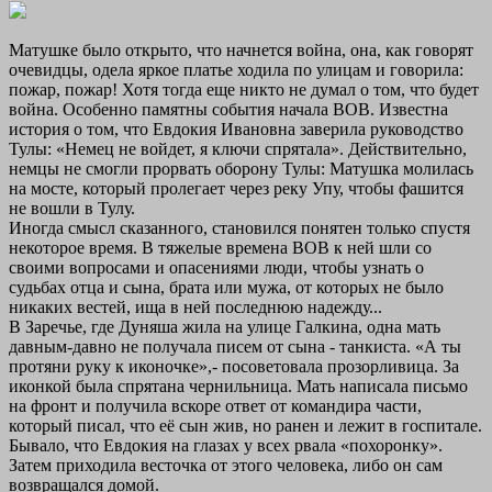
Матушке было открыто, что начнется война, она, как говорят
очевидцы, одела яркое платье ходила по улицам и говорила:
пожар, пожар! Хотя тогда еще никто не думал о том, что будет
война. Особенно памятны события начала ВОВ. Известна
история о том, что Евдокия Ивановна заверила руководство
Тулы: «Немец не войдет, я ключи спрятала». Действительно,
немцы не смогли прорвать оборону Тулы: Матушка молилась
на мосте, который пролегает через реку Упу, чтобы фашится
не вошли в Тулу.
Иногда смысл сказанного, становился понятен только спустя
некоторое время. В тяжелые времена ВОВ к ней шли со
своими вопросами и опасениями люди, чтобы узнать о
судьбах отца и сына, брата или мужа, от которых не было
никаких вестей, ища в ней последнюю надежду...
В Заречье, где Дуняша жила на улице Галкина, одна мать
давным-давно не получала писем от сына - танкиста. «А ты
протяни руку к иконочке»,- посоветовала прозорливица. За
иконкой была спрятана чернильница. Мать написала письмо
на фронт и получила вскоре ответ от командира части,
который писал, что её сын жив, но ранен и лежит в госпитале.
Бывало, что Евдокия на глазах у всех рвала «похоронку».
Затем приходила весточка от этого человека, либо он сам
возвращался домой.