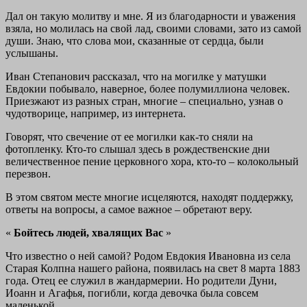
Дал он такую молитву и мне. Я из благодарности и уважения
взяла, но молилась на свой лад, своими словами, зато из самой
души. Знаю, что слова мои, сказанные от сердца, были
услышаны.
Иван Степанович рассказал, что на могилке у матушки
Евдокии побывало, наверное, более полумиллиона человек.
Приезжают из разных стран, многие – специально, узнав о
чудотворице, например, из интернета.
Говорят, что свечение от ее могилки как-то сняли на
фотопленку. Кто-то слышал здесь в рождественские дни
величественное пение церковного хора, кто-то – колокольный
перезвон.
В этом святом месте многие исцеляются, находят поддержку,
ответы на вопросы, а самое важное – обретают веру.
«
Бойтесь людей, хвалящих Вас
»
Что известно о ней самой? Родом Евдокия Ивановна из села
Старая Колпна нашего района, появилась на свет 8 марта 1883
года. Отец ее служил в жандармерии. Но родители Дуни,
Иоанн и Агафья, погибли, когда девочка была совсем
маленькой