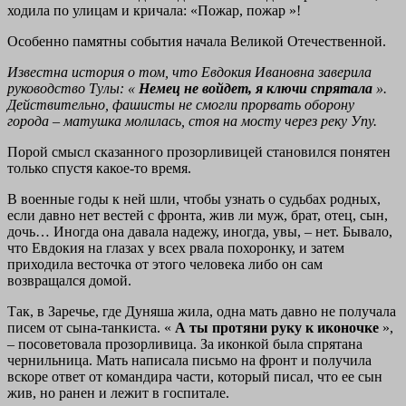
ходила по улицам и кричала: «Пожар, пожар »!
Особенно памятны события начала Великой Отечественной.
Известна история о том, что Евдокия Ивановна заверила
руководство Тулы: «
Немец не войдет, я ключи спрятала
».
Действительно, фашисты не смогли прорвать оборону
города – матушка молилась, стоя на мосту через реку Упу.
Порой смысл сказанного прозорливицей становился понятен
только спустя какое-то время.
В военные годы к ней шли, чтобы узнать о судьбах родных,
если давно нет вестей с фронта, жив ли муж, брат, отец, сын,
дочь… Иногда она давала надежу, иногда, увы, – нет. Бывало,
что Евдокия на глазах у всех рвала похоронку, и затем
приходила весточка от этого человека либо он сам
возвращался домой.
Так, в Заречье, где Дуняша жила, одна мать давно не получала
писем от сына-танкиста. «
А ты протяни руку к иконочке
»,
– посоветовала прозорливица. За иконкой была спрятана
чернильница. Мать написала письмо на фронт и получила
вскоре ответ от командира части, который писал, что ее сын
жив, но ранен и лежит в госпитале.