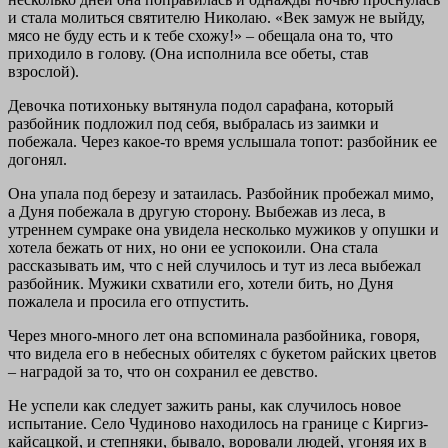
и стала молиться святителю Николаю. «Век замуж не выйду,
мясо не буду есть и к тебе схожу!» – обещала она то, что
приходило в голову. (Она исполнила все обеты, став
взрослой).
Девочка потихоньку вытянула подол сарафана, который
разбойник подложил под себя, выбралась из заимки и
побежала. Через какое-то время услышала топот: разбойник ее
догонял.
Она упала под березу и затаилась. Разбойник пробежал мимо,
а Дуня побежала в другую сторону. Выбежав из леса, в
утреннем сумраке она увидела несколько мужиков у опушки и
хотела бежать от них, но они ее успокоили. Она стала
рассказывать им, что с ней случилось и тут из леса выбежал
разбойник. Мужики схватили его, хотели бить, но Дуня
пожалела и просила его отпустить.
Через много-много лет она вспоминала разбойника, говоря,
что видела его в небесных обителях с букетом райских цветов
– наградой за то, что он сохранил ее девство.
Не успели как следует зажить раны, как случилось новое
испытание. Село Чудиново находилось на границе с Киргиз-
кайсацкой, и степняки, бывало, воровали людей, угоняя их в