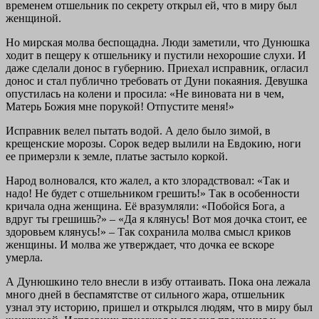
временем отшельник по секрету открыл ей, что в миру был
женщиной.
Но мирская молва беспощадна. Люди заметили, что Дунюшка
ходит в пещеру к отшельнику и пустили нехорошие слухи. И
даже сделали донос в губернию. Приехал исправник, огласил
донос и стал публично требовать от Дуни покаяния. Девушка
опустилась на колени и просила: «Не виновата ни в чем,
Матерь Божия мне порукой! Отпустите меня!»
Исправник велел пытать водой. А дело было зимой, в
крещенские морозы. Сорок ведер вылили на Евдокию, ноги
ее примерзли к земле, платье застыло коркой.
Народ волновался, кто жалел, а кто злорадствовал: «Так и
надо! Не будет с отшельником грешить!» Так в особенности
кричала одна женщина. Её вразумляли: «Побойся Бога, а
вдруг ты грешишь?» – «Да я клянусь! Вот моя дочка стоит, ее
здоровьем клянусь!» – Так сохранила молва смысл криков
женщины. И молва же утверждает, что дочка ее вскоре
умерла.
А Дунюшкино тело внесли в избу оттаивать. Пока она лежала
много дней в беспамятстве от сильного жара, отшельник
узнал эту историю, пришел и открылся людям, что в миру был