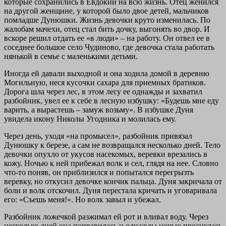
которые сохранились в Евдокии на всю жизнь. Отец женился
на другой женщине, у которой было двое детей, мальчиков
помладше Дунюшки. Жизнь девочки круто изменилась. По
жалобам мачехи, отец стал бить дочку, выгонять во двор. И
вскоре решил отдать ее «в люди» – на работу. Он отвел ее в
соседнее большое село Чудиново, где девочка стала работать
нянькой в семье с маленькими детьми.
Иногда ей давали выходной и она ходила домой в деревню
Могильную, неся кусочки сахара для приемных братиков.
Дорога шла через лес, в этом лесу ее однажды и захватил
разбойник, увел ее к себе в лесную избушку: «Будешь мне еду
варить, а вырастешь – замуж возьму». В избушке Дуня
увидела икону Николы Угодника и молилась ему.
Через день, уходя «на промысел», разбойник привязал
Дунюшку к березе, а сам не возвращался несколько дней. Тело
девочки опухло от укусов насекомых, веревки врезались в
кожу. Ночью к ней прибежал волк и сел, глядя на нее. Словно
что-то поняв, он приблизился и попытался перегрызть
веревку, но откусил девочке кончик пальца. Дуня закричала от
боли и волк отскочил. Дуня перестала кричать и уговаривала
его: «Съешь меня!». Но волк завыл и убежал.
Разбойник ложечкой разжимал ей рот и вливал воду. Через
несколько дней она поправилась и однажды ночью проснулась