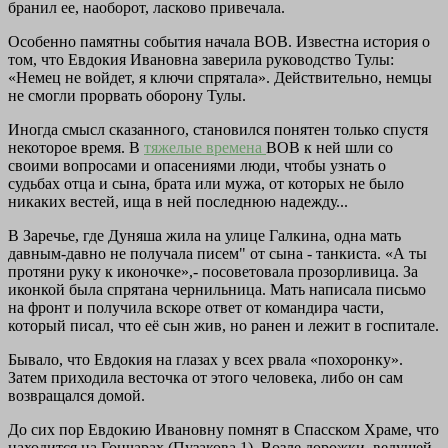
бранил ее, наоборот, ласково привечала.
Особенно памятны события начала ВОВ. Известна история о
том, что Евдокия Ивановна заверила руководство Тулы:
«Немец не войдет, я ключи спрятала». Действительно, немцы
не смогли прорвать оборону Тулы.
Иногда смысл сказанного, становился понятен только спустя
некоторое время. В
тяжелые времена
ВОВ к ней шли со
своими вопросами и опасениями люди, чтобы узнать о
судьбах отца и сына, брата или мужа, от которых не было
никаких вестей, ища в ней последнюю надежду...
В Заречье, где Дуняша жила на улице Галкина, одна мать
давным-давно не получала писем" от сына - танкиста. «А ты
протяни руку к иконочке»,- посоветовала прозорливица. За
иконкой была спрятана чернильница. Мать написала письмо
на фронт и получила вскоре ответ от командира части,
который писал, что её сын жив, но ранен и лежит в госпитале.
Бывало, что Евдокия на глазах у всех рвала «похоронку».
Затем приходила весточка от этого человека, либо он сам
возвращался домой.
До сих пор Евдокию Ивановну помнят в Спасском Храме, что
находится на Гончарах (Пузакова 1). Возле дорожки, ведущей