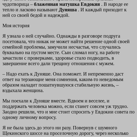
чудотворица –
блаженная матушка Евдокия
. В народе ее
тепло и ласково называют
Дуняша
. И каждый приходит к
ней со своей бедой и надеждой.
Моя история
Я узнала о ней случайно. Однажды в разговоре подруга
посетовала, что никак не может найти решение одной своей
семейной проблемы, замучили несчастья, что случались
буквально на пустом месте. Сын сломал ногу, на работе
зачастили с проверками, здоровье стало подводить, в
завершение всего дали трещину отношения с мужем.
– Надо ехать к Дуняше. Она поможет. И непременно даст
ответ на терзающие меня сомнения, каким-то неведомым
образом наладит пошатнувшуюся стабильную жизнь, –
вздыхала женщина.
Мы поехали к Дуняше вместе. Вдвоем и веселее, и
поддержать человека можно, если станет совсем уж трудно.
Заодно решили, что и мне стоит спросить у Евдокии совета по
одному личному вопросу.
Я не была здесь до этого ни разу. Повернув с шумного
Щекинского шоссе на проселочную дорогу, через несколько