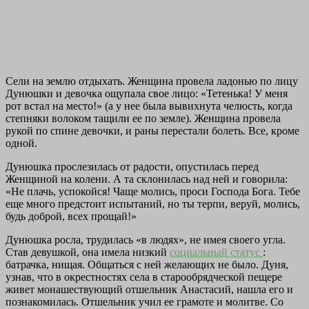
Сели на землю отдыхать. Женщина провела ладонью по лицу
Дунюшки и девочка ощупала свое лицо: «Тетенька! У меня
рот встал на место!» (а у нее была вывихнута челюсть, когда
степняки волоком тащили ее по земле). Женщина провела
рукой по спине девочки, и раны перестали болеть. Все, кроме
одной.
Дунюшка прослезилась от радости, опустилась перед
Женщиной на колени. А та склонилась над ней и говорила:
«Не плачь, успокойся! Чаще молись, проси Господа Бога. Тебе
еще много предстоит испытаний, но ты терпи, веруй, молись,
будь доброй, всех прощай!»
Дунюшка росла, трудилась «в людях», не имея своего угла.
Став девушкой, она имела низкий
социальный статус
:
батрачка, нищая. Общаться с ней желающих не было. Дуня,
узнав, что в окрестностях села в старообрядческой пещере
живет монашествующий отшельник Анастасий, нашла его и
познакомилась. Отшельник учил ее грамоте и молитве. Со