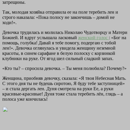
затрещины.
Так, молодая хозяйка отправила ее на поле теребить лен и
строго наказала: «Пока полосу не закончишь – домой не
ходи!».
Девочка трудилась и молилась Николаю Чудотворцу и Матери
Божией. И вдруг услышала ласковый
женский голос
: «Бог на
помощь, голубка! Давай я тебе помогу, подергаю с тобой
лен!». Девочка оглянулась и увидела женщину неземной
красоты, в синем сарафане в белую полоску с корзинкой
клубники на руке. От ягод шел сильный сладкий запах.
«Кто ты? – спросила девочка. – Ты меня полюбила? Почему?»
Женщина, приобняв девочку, сказала: «Я твоя Небесная Мать.
С этого дня ты не будешь сиротою, Я буду тебе заступницей»
– и стала дергать лен. Дуня смотрела на руки Ее, а руки
красивые-красивые! Дуня тоже стала теребить лён, глядь – а
полоса уже кончилась!