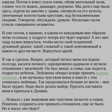
наружу. Потом и вовсе упала оземь, обняв могильный холм,
словно что-то живое, дышащее, разумное. Мы долго еще были
здесь, сидели на лавочке у храма, смотрели на его купола,
увенчанные золотистыми крестами, над белокаменными
сводами. Говорили, обсуждали, думали. Несколько часов
утекли совершенно незаметно.
И уже потом, в машине, я каким-то неведомым мне образом
четко осознала: у подруги теперь все будет хорошо! А вот мне
сюда нужно вернуться, чтобы вести свой искренний
духовный диалог, такой сложный и такой невозможный в
каком-то другом месте. Вернуться одной.
Я так и сделала. Вопрос, который мучил меня последние
полгода, касался личного: одновременно радовали и мучили
отношения с мужчиной. Он был женат, в семье, как водится,
подрастал ребенок. Любовник обещал вскоре принять
важное
решение
, я же мучилась чувством вины и вместе с тем
упивалась любовью. Так продолжаться больше не могло – мне
было трудно. Надо было делать выбор. Просить наставить
меня я приехала к Дуняше.
…Уезжала с уже знакомым мне чувством легкости и покоя.
Решения, сохранить или прервать отношения, еще не было.
Но я знала: оно будет!