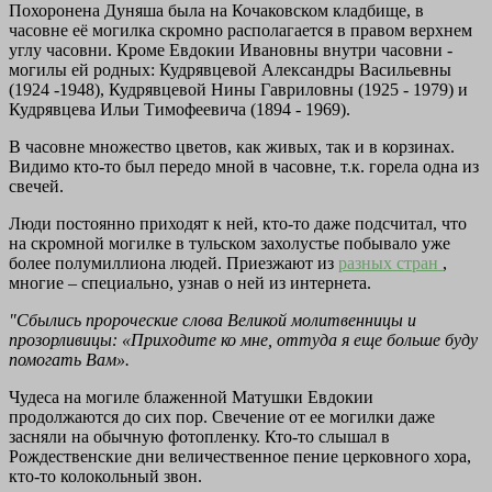
Похоронена Дуняша была на Кочаковском кладбище, в
часовне её могилка скромно располагается в правом верхнем
углу часовни. Кроме Евдокии Ивановны внутри часовни -
могилы ей родных: Кудрявцевой Александры Васильевны
(1924 -1948), Кудрявцевой Нины Гавриловны (1925 - 1979) и
Кудрявцева Ильи Тимофеевича (1894 - 1969).
В часовне множество цветов, как живых, так и в корзинах.
Видимо кто-то был передо мной в часовне, т.к. горела одна из
свечей.
Люди постоянно приходят к ней, кто-то даже подсчитал, что
на скромной могилке в тульском захолустье побывало уже
более полумиллиона людей. Приезжают из
разных стран
,
многие – специально, узнав о ней из интернета.
"Сбылись пророческие слова Великой молитвенницы и
прозорливицы: «Приходите ко мне, оттуда я еще больше буду
помогать Вам».
Чудеса на могиле блаженной Матушки Евдокии
продолжаются до сих пор. Свечение от ее могилки даже
засняли на обычную фотопленку. Кто-то слышал в
Рождественские дни величественное пение церковного хора,
кто-то колокольный звон.