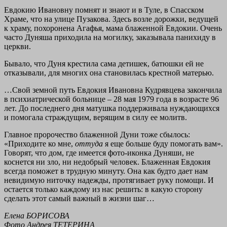
Евдокию Ивановну помнят и знают и в Туле, в Спасском
Храме, что на улице Пузакова. Здесь возле дорожки, ведущей
к храму, похоронена Агафья, мама блаженной Евдокии. Очень
часто Дуняша приходила на могилку, заказывала панихиду в
церкви.
Бывало, что Дуня крестила сама детишек, батюшки ей не
отказывали, для многих она становилась крестной матерью.
…Свой земной путь Евдокия Ивановна Кудрявцева закончила
в психиатрической больнице – 28 мая 1979 года в возрасте 96
лет. До последнего дня матушка поддерживала нуждающихся
и помогала страждущим, верящим в силу ее молитв.
Главное пророчество блаженной Дуни тоже сбылось:
«Приходите ко мне,
оттуда
я еще больше буду помогать вам».
Говорят, что дом, где имеется фото-иконка Дуняши, не
коснется ни зло, ни недобрый человек. Блаженная Евдокия
всегда поможет в трудную минуту. Она как будто дает нам
невидимую ниточку надежды, протягивает руку помощи. И
остается только каждому из нас решить: в какую сторону
сделать этот самый важный в жизни шаг…
Елена БОРИСОВА
Фото Андрея ТЕТЕРИНА