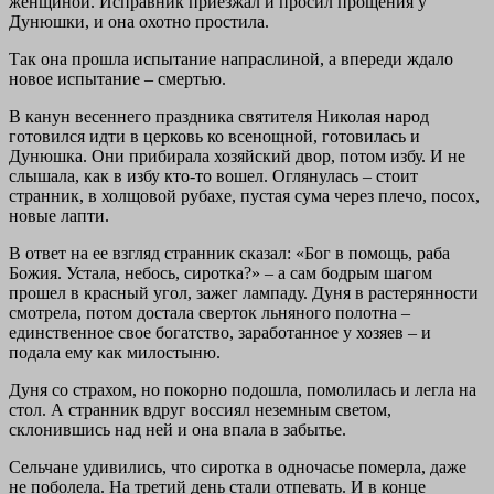
женщиной. Исправник приезжал и просил прощения у
Дунюшки, и она охотно простила.
Так она прошла испытание напраслиной, а впереди ждало
новое испытание – смертью.
В канун весеннего праздника святителя Николая народ
готовился идти в церковь ко всенощной, готовилась и
Дунюшка. Они прибирала хозяйский двор, потом избу. И не
слышала, как в избу кто-то вошел. Оглянулась – стоит
странник, в холщовой рубахе, пустая сума через плечо, посох,
новые лапти.
В ответ на ее взгляд странник сказал: «Бог в помощь, раба
Божия. Устала, небось, сиротка?» – а сам бодрым шагом
прошел в красный угол, зажег лампаду. Дуня в растерянности
смотрела, потом достала сверток льняного полотна –
единственное свое богатство, заработанное у хозяев – и
подала ему как милостыню.
Дуня со страхом, но покорно подошла, помолилась и легла на
стол. А странник вдруг воссиял неземным светом,
склонившись над ней и она впала в забытье.
Сельчане удивились, что сиротка в одночасье померла, даже
не поболела. На третий день стали отпевать. И в конце