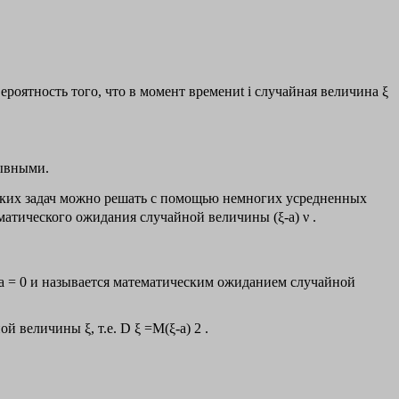
ероятность того, что в момент времениt i случайная величина ξ
рывными.
ских задач можно решать с помощью немногих усредненных
матического ожидания случайной величины (ξ-а) ν .
 а = 0 и называется математическим ожиданием случайной
 величины ξ, т.е. D ξ =M(ξ-a) 2 .