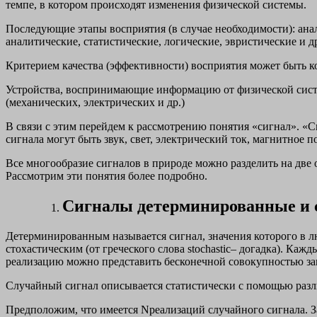
темпе, в котором происходят изменения физической системы.
Последующие этапы восприятия (в случае необходимости): ана
аналитические, статистические, логические, эвристические и д
Критерием качества (эффективности) восприятия может быть 
Устройства, воспринимающие информацию от физической сист
(механических, электрических и др.)
В связи с этим перейдем к рассмотрению понятия «сигнал». «
сигнала могут быть звук, свет, электрический ток, магнитное по
Все многообразие сигналов в природе можно разделить на две
Рассмотрим эти понятия более подробно.
Сигналы детерминированные и 
Детерминированным называется сигнал, значения которого в 
стохастическим (от греческого слова stochastic– догадка). К
реализацию можно представить бесконечной совокупностью з
Случайный сигнал описывается статистически с помощью разл
Предположим, что имеется Nреализаций случайного сигнала. З