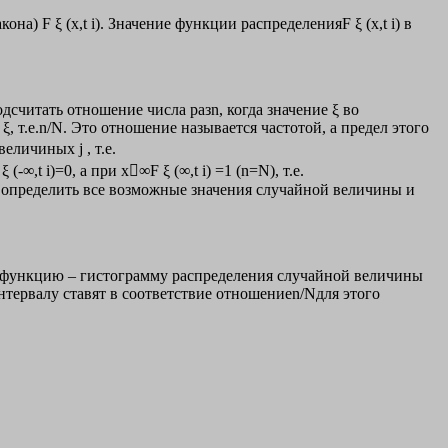
) F ξ (x,t i). Значение функции распределенияF ξ (x,t i) в
одсчитать отношение числа разn, когда значение ξ во
 т.е.n/N. Это отношение называется частотой, а предел этого
личиныx j , т.е.
∞,t i)=0, а при х∞F ξ (∞,t i) =1 (n=N), т.е.
 определить все возможные значения случайной величины и
ю функцию – гистограмму распределения случайной величины
интервалу ставят в соответствие отношениеn/Nдля этого