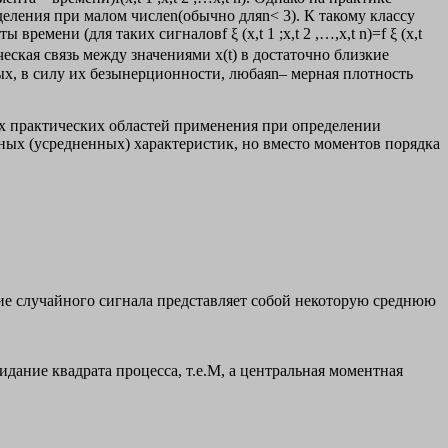
еления при малом числеn(обычно дляn< 3). К такому классу
мени (для таких сигналовf ξ (x,t 1 ;x,t 2 ,…,x,t n)=f ξ (x,t
ическая связь между значениями х(t) в достаточно близкие
х, в силу их безынерционности, любаяn– мерная плотность
их практических областей применения при определении
ных (усредненных) характеристик, но вместо моментов порядка
ние случайного сигнала представляет собой некоторую среднюю
ание квадрата процесса, т.е.M, а центральная моментная