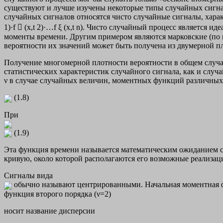
существуют и лучше изучены некоторые типы случайных сигнал
случайных сигналов относятся чисто случайные сигналы, характе
1)·f  (x,t 2)·…f ξ (x,t n). Чисто случайный процесс является и
моменты времени. Другим примером являются марковские (по и
вероятности их значений может быть получена из двумерной п
Получение многомерной плотности вероятности в общем случае
статистических характеристик случайного сигнала, как и слу
ν в случае случайных величин, моментных функций различных
(1.8)
При
(1.9)
Эта функция времени называется математическим ожиданием 
кривую, около которой располагаются его возможные реализац
Сигналы вида
обычно называют центрированными. Начальная моментная фун
функция второго порядка (ν=2)
носит название дисперсии