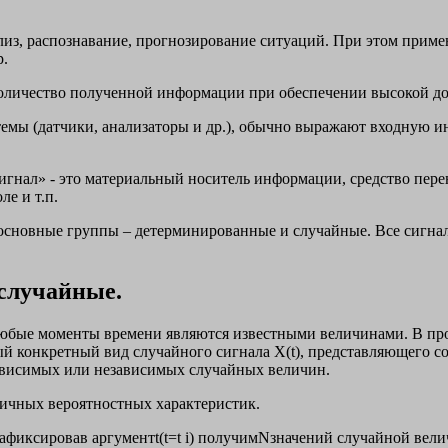
лиз, распознавание, прогнозирование ситуаций. При этом прим
р.
количество полученной информации при обеспечении высокой до
емы (датчики, анализаторы и др.), обычно выражают входную 
Сигнал» - это материальный носитель информации, средство пер
ле и т.п.
 основные группы – детерминированные и случайные. Все сигнал
случайные.
любые моменты времени являются известными величинами. В пр
аждый конкретный вид случайного сигнала Х(t), представляющег
ависимых или независимых случайных величин.
ичных вероятностных характеристик.
афиксировав аргументt(t=t i) получимNзначений случайной вели