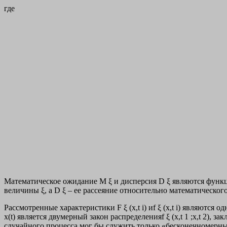
где
Математическое ожидание M ξ и дисперсия D ξ являются фун
величины ξ, а D ξ – ее рассеяние относительно математическог
Рассмотренные характеристики F ξ (x,t i) иf ξ (x,t i) являютс
х(t) является двумерный закон распределенияf ξ (x,t 1 ;x,t 2)
случайного процесса мог бы служить только «бесконечномерный»