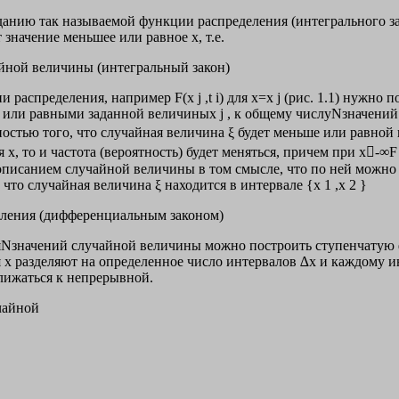
нию так называемой функции распределения (интегрального закона
 значение меньшее или равное х, т.е.
айной величины (интегральный закон)
аспределения, например F(x j ,t i) для x=x j (рис. 1.1) нужно п
ли равными заданной величиныx j , к общему числуNзначений ξ,
тью того, что случайная величина ξ будет меньше или равной ве
, то и частота (вероятность) будет меняться, причем при х-∞F ξ (-
описанием случайной величины в том смысле, что по ней можно
что случайная величина ξ находится в интервале {x 1 ,x 2 }
еления (дифференциальным законом)
ИмеяNзначений случайной величины можно построить ступенчату
ия х разделяют на определенное число интервалов ∆х и каждому 
лижаться к непрерывной.
чайной