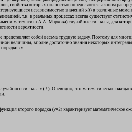
ов, свойства которых полностью определяются законом распред
ризующиеся независимостью значений х(t) в различные моменты вре
деализацией, т.к. в реальных процессах всегда существует статист
мени математика А.А. Маркова) случайные сигналы, для которы
лотности вероятности.
 представляет собой весьма трудную задачу. Поэтому для мног
чайной величины, вполне достаточно знания некоторых интеграль
 порядков ν
случайного сигнала
х
(
t
). Очевидно, что математическое ожида
ии.
кция второго порядка (ν=2) характеризует математическое ожид