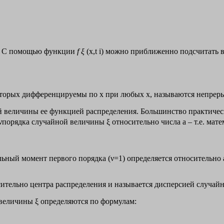
а 1. С помощью функции
f
ξ
(x,t i) можно приближенно подсчитать в
оторых дифференцируемы по х при любых х, называются непре
ой величины ее функцией распределения. Большинство практиче
порядка случайной величины ξ относительно числа а – т.е. мате
льный момент первого порядка (ν=1) определяется относительно
тельно центра распределения и называется дисперсией случайной
величины ξ определяются по формулам: