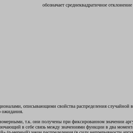
обозначает среднеквадратичное отклонение
кционалами, описывающими свойства распределения случайной 
о ожидания.
я одномерными, т.к. они получены при фиксированном значении ар
, заключающий в себе связь между значениями функции в два моме
 (n-мерный) закон распределения (в силу непрерывности аргумент