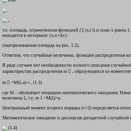
,
т.е. площадь, ограниченная функцией
f
ξ
(x,t i) и осью х равн
находится в интервале {x,x+∆x}:
(заштрихованная площадь на рис. 1.2).
Отметим, что случайные величины, функции распределения к
В ряде случаев нет необходимости полного описания случайн
характеристик распределения m  , образующихся из моментовν
m  =M(ξ-а) ν , (1.3)
где М – обозначает операцию математического ожидания. Нача
величины ξ, т.е. m 1 =M(ξ)=a.
Центральный момент второго порядка (ν=2) определяется относи
Математическое ожидание и дисперсия дискретной случайной 
(1.4)