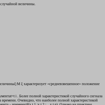
 случайной величины.
величиныξ:M ξ характеризует «средневзвешенное» положение
гументаt=t i . Более полной характеристикой случайного сигнала
нта времени. Очевидно, что наиболее полной характеристикой
а – времени)f(x,t 1 ;x,t 2 ;…x,t n). Однако на практике