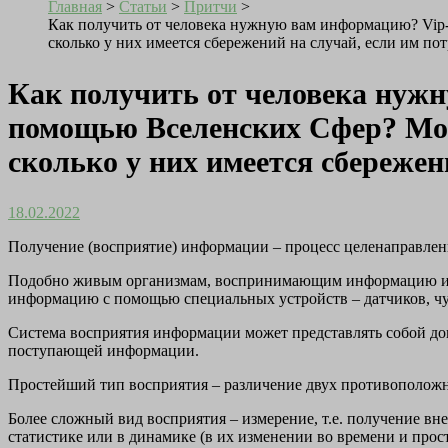
Главная
>
Статьи
>
Притчи
>
Как получить от человека нужную вам информацию? Vip
сколько у них имеется сбережений на случай, если им по
Как получить от человека нуж
помощью Вселенских Сфер? Мои 
сколько у них имеется сбережен
18.02.2022
Получение (восприятие) информации – процесс целенаправленн
Подобно живым организмам, воспринимающим информацию из в
информацию с помощью специальных устройств – датчиков, чув
Система восприятия информации может представлять собой до
поступающей информации.
Простейший тип восприятия – различение двух противоположны
Более сложный вид восприятия – измерение, т.е. получение в
статистике или в динамике (в их изменении во времени и прос