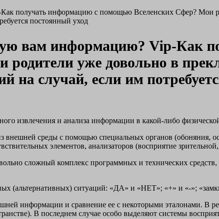
-Как получать информацию с помощью Вселенских Сфер? Мои ро
требуется постоянный уход
ную вам информацию? Vip-Как п
родители уже довольно в прекл
ий на случай, если им потребует
ого извлечения и анализа информации в какой-либо физической
нешней среды с помощью специальных органов (обоняния, осяз
ствительных элементов, анализаторов (восприятие зрительной,
вольно сложный комплекс программных и технических средств,
х (альтернативных) ситуаций: «ДА» и «НЕТ»; «+» и «-»; «замкн
нешней информации и сравнение ее с некоторыми эталонами. В р
транстве). В последнем случае особо выделяют системы восприя