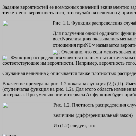
Задание вероятностей ее возможных значений эквивалентно зада
точке х есть вероятность того, что случайная величина ξ примет
Рис. 1.1. Функция распределения случ
Для получения одной ординаты функции р
всехNреализациях оказывались меньше и
отношения приN∞ называется вероятнос
. Очевидно, что если менять значения х
. Функция распределения является полным статистическим 
соответствующие им вероятности. Например, вероятность того, 
Случайная величина ξ описывается также плотностью распред
В качестве примера на рис. 1.2 показана функция
f
ξ (x,t i). 
(ступенчатая функция на рис. 1.2). Для этого область изменен
интервала. При уменьшении интервала ∆х функция будет приб
Рис. 1.2. Плотность распределения слу
величины (дифференциальный закон)
Из (1.2) следует, что
или