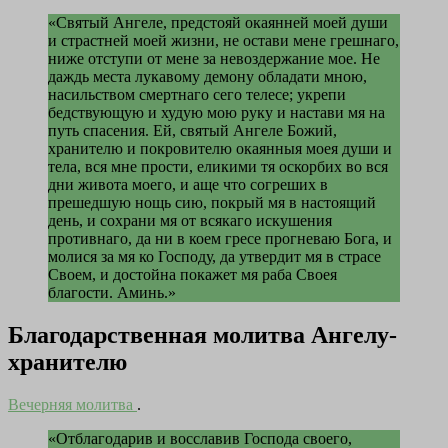
«Святый Ангеле, предстояй окаянней моей души
и страстней моей жизни, не остави мене грешнаго,
ниже отступи от мене за невоздержание мое. Не
даждь места лукавому демону обладати мною,
насильством смертнаго сего телесе; укрепи
бедствующую и худую мою руку и настави мя на
путь спасения. Ей, святый Ангеле Божий,
хранителю и покровителю окаянныя моея души и
тела, вся мне прости, еликими тя оскорбих во вся
дни живота моего, и аще что согреших в
прешедшую нощь сию, покрый мя в настоящий
день, и сохрани мя от всякаго искушения
противнаго, да ни в коем гресе прогневаю Бога, и
молися за мя ко Господу, да утвердит мя в страсе
Своем, и достойна покажет мя раба Своея
благости. Аминь.»
Благодарственная молитва Ангелу-
хранителю
Вечерняя молитва
.
«Отблагодарив и восславив Господа своего,