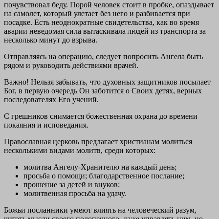
почувствовал беду. Порой человек стоит в пробке, опаздывает
на самолет, который улетает без него и разбивается при
посадке. Есть неоднократные свидетельства, как во время
аварии неведомая сила вытаскивала людей из транспорта за
несколько минут до взрыва.
Отправляясь на операцию, следует попросить Ангела быть
рядом и руководить действиями врачей.
Важно! Нельзя забывать, что духовных защитников посылает
Бог, в первую очередь Он заботится о Своих детях, верных
последователях Его учений.
С грешников снимается божественная охрана до времени
покаяния и исповедания.
Православная церковь предлагает христианам молиться
несколькими видами молитв, среди которых:
молитва Ангелу-Хранителю на каждый день;
просьба о помощи; благодарственное послание;
прошение за детей и внуков;
молитвенная просьба на удачу.
Божьи посланники умеют влиять на человеческий разум,
читать мысли своего подопечного, даже управлять ним, но