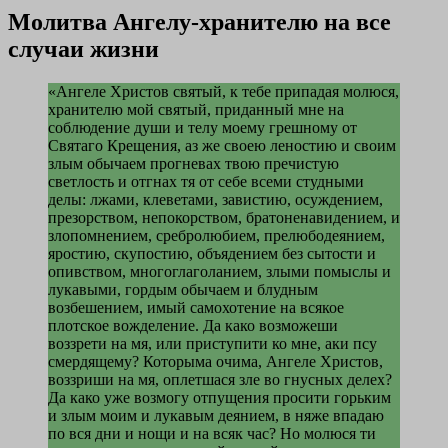
Молитва Ангелу-хранителю на все
случаи жизни
«Ангеле Христов святый, к тебе припадая молюся,
хранителю мой святый, приданный мне на
соблюдение души и телу моему грешному от
Святаго Крещения, аз же своею леностию и своим
злым обычаем прогневах твою пречистую
светлость и отгнах тя от себе всеми студными
делы: лжами, клеветами, завистию, осуждением,
презорством, непокорством, братоненавидением, и
злопомнением, сребролюбием, прелюбодеянием,
яростию, скупостию, объядением без сытости и
опивством, многоглаголанием, злыми помыслы и
лукавыми, гордым обычаем и блудным
возбешением, имый самохотение на всякое
плотское вожделение. Да како возможеши
воззрети на мя, или приступити ко мне, аки псу
смердящему? Которыма очима, Ангеле Христов,
воззриши на мя, оплетшася зле во гнусных делех?
Да како уже возмогу отпущения просити горьким
и злым моим и лукавым деянием, в няже впадаю
по вся дни и нощи и на всяк час? Но молюся ти