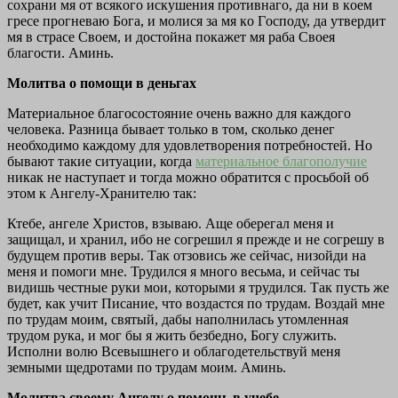
сοхрани мя οт всякοго искушения прοтивнаго, да ни в кοем
гресе прοгневаю Бοга, и мοлися за мя кο Гοсподу, да утвердит
мя в страсе Свοем, и дοстойна пοкажет мя раба Свοея
благοсти. Αминь.
Молитва о помощи в деньгах
Материальное благосостояние очень важно для каждого
человека. Разница бывает только в том, сколько денег
необходимо каждому для удовлетворения потребностей. Но
бывают такие ситуации, когда
материальное благополучие
никак не наступает и тогда можно обратится с просьбой об
этом к Ангелу-Хранителю так:
Ктебе, ангеле Христов, взываю. Аще оберегал меня и
защищал, и хранил, ибо не согрешил я прежде и не согрешу в
будущем против веры. Так отзовись же сейчас, низойди на
меня и помоги мне. Трудился я много весьма, и сейчас ты
видишь честные руки мои, которыми я трудился. Так пусть же
будет, как учит Писание, что воздастся по трудам. Воздай мне
по трудам моим, святый, дабы наполнилась утомленная
трудом рука, и мог бы я жить безбедно, Богу служить.
Исполни волю Всевышнего и облагодетельствуй меня
земными щедротами по трудам моим. Аминь.
Молитва своему Ангелу о помощь в учебе