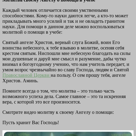
Каждый человек отличается своими умственными
способностями. Кому-то науки даются легче, а кто-то может
прикладывать много усилий и так и не овладеть гранитом
науки. Для помощи в данном деле можно воспользоваться
молитвой о помощи в учебе:
Святый ангеле Христов, верный слуга Божий, воин Его
воинства небесного, к тебе взываю в молитве, осеняя себя
крестом святым. Ниспошли мне небесную благодать на силы
мои душевные и даруй мне смысл и разумение, дабы чутко
внимал я богоугодному учению, что нам учитель передает, и
умом возрос чрезвычайно во славу Господа, людям и Святой
Православной Церкви
на пользу. О сем прошу тебя, ангеле
Христов. Аминь.
Помните всегда о том, что молитва – это только часть
возможного успеха дела. Самое главное – это та искренняя
вера, с которой это все произносится.
Смотрите видео молитву к своему Ангелу о помощи:
Пусть хранит Вас Господь!