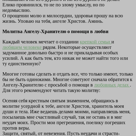
Елико провинился, то не по злому умыслу, но по
недомыслию.
О прощении молю и милосердии, здоровья прошу на всю
жизнь. Уповаю на тебя, ангеле Христов. Аминь.
Молитва Ангелу-Хранителю о помощи в любви
Каждый человек мечтает о создании
крепкой семьи
и
любящем человеке
рядом. Некоторые осуществляют
задуманное довольно быстро и не прикладывая особых
усилий. А как быть тем, кто никак не может найти того или
ту единственную?
Многие готовы сделать и отдать все, что только имеют, только
бы не быть одинокими. Многие советуют сначала обратится к
Ангелу-Хранителю с просьбой о помощи в
любовных делах
.
Для этого рекомендуют читать такую молитву:
Осеняя себя крестным святым знамением, обращаюсь в
молитве усердной к тебе, ангеле Христов, хранитель моея
души и тела. Иже ведаешь делами моими, направляешь меня,
посылаешь мне счастливый случай, так не оставь и в миг
неудач моих. Прости мои прегрешения, поелику погреших
против веры.
Защити, святый, от невезения. Пусть неудачи и страсти-