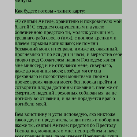
минуты.
Как будете готовы - тяните карту:
«О святый Ангеле, хранителю и покровителю мой
благий! С сердцем сокрушенным и душею
болезненною предстою ти, моляся: услыши мя,
грешнаго раба своего (имя), с воплем крепким и
плачем горьким вопиющаго; не помяни
беззаконий моих и неправд, имиже аз, окаянный,
прогневляю тя по вся дни и часы, и мерзостна себе
творю пред Создателем нашим Господем; явися
мне милосерд и не отлучайся мене, сквернаго,
даже до кончины моея; возбуди мя от сна
греховнаго и пособствуй молитвами твоими
прочее время живота моего без порока прейти и
сотворити плоды достойны покаяния, паче же от
смертных падений греховных соблюди мя, да не
погибну во отчаянии, и да не порадуется враг о
погибели моей.
Вем воистинну и усты исповедую, яко никтоже
таков друг и предстатель, защититель и поборник,
якоже ты, святый Ангеле: предстоя бо Престолу
Господню, молишися о мне, непотребнем и паче
всех грешнейшем, да не изымет Преблагий души