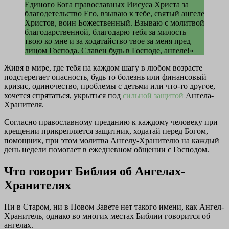
Единого Бога православных Иисуса Христа за
благодетельство Его, взываю к тебе, святый ангеле
Христов, воин Божественный. Взываю с молитвой
благодарственной, благодарю тебя за милость
твою ко мне и за ходатайство твое за меня пред
лицом Господа. Славен будь в Господе, ангеле!»
Живя в мире, где тебя на каждом шагу в любом возрасте
подстерегает опасность, будь то болезнь или финансовый
кризис, одиночество, проблемы с детьми или что-то другое,
хочется спрятаться, укрыться под
сильной защитой
Ангела-
Хранителя.
Согласно православному преданию к каждому человеку при
крещении прикрепляется защитник, ходатай перед Богом,
помощник, при этом молитва Ангелу-Хранителю на каждый
день недели помогает в ежедневном общении с Господом.
Что говорит Библия об Ангелах-
Хранителях
Ни в Старом, ни в Новом Завете нет такого имени, как Ангел-
Хранитель, однако во многих местах Библии говорится об
ангелах.