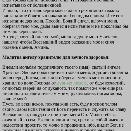
испытываю от болезни своей.
И знаю, что от маловерия моего да от грехов моих тяжких
наслана мне болезнь в наказание Господом нашим. И се есть
испытание для меня. Пособи, Божий ангел, выручи меня,
оберегая тело мое, дабы вынес я испытание и не поколебал бы
нимало веры своей.
А пуще, святый опекун мой, моли за душу мою Учителю
нашему, чтобы Всевышний видел раскаяние мое и снял
болезнь с меня. Аминь.
Молитва ангелу-хранителю для вечного здоровья:
Внемли мольбам подопечного твоего (имя), святый ангеле
Христов. Яко же облагодетельствовал меня, ходатайствовал за
меня перед Богом, опекал и оберегал меня в миг опасности,
хранил по воле Господа от
дурных людей
, от бед-несчастий,
от лютых зверей да от лукавого, так помоги же мне еще раз,
ниспошли здравия телесам моим, рукам моим, ногам моим,
голове моей.
Пусть во веки веков, покуда жив есть, буду крепок телом
своим, дабы испытания от Бога перенесть и служить во славу
Всевышнего, покуда не призовет меня Он. Молю тебя я,
окаянный, о сем. Ежели провинился, грехи за собой имею и
недостоин просить, то молю о прощении, ибо, видит Бог, не
помышлял я ничего дурного и ничего дурного не делал.