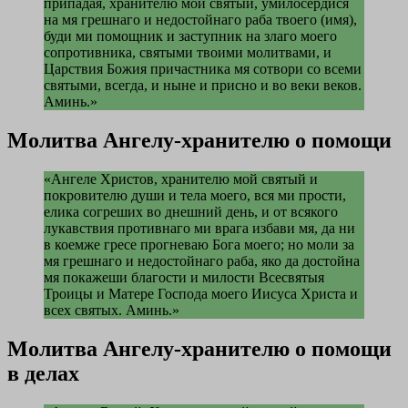
припадая, хранителю мой святый, умилосердися
на мя грешнаго и недостойнаго раба твоего (имя),
буди ми помощник и заступник на злаго моего
сопротивника, святыми твоими молитвами, и
Царствия Божия причастника мя сотвори со всеми
святыми, всегда, и ныне и присно и во веки веков.
Аминь.»
Молитва Ангелу-хранителю о помощи
«Ангеле Христов, хранителю мой святый и
покровителю души и тела моего, вся ми прости,
елика согреших во днешний день, и от всякого
лукавствия противнаго ми врага избави мя, да ни
в коемже гресе прогневаю Бога моего; но моли за
мя грешнаго и недостойнаго раба, яко да достойна
мя покажеши благости и милости Всесвятыя
Троицы и Матере Господа моего Иисуса Христа и
всех святых. Аминь.»
Молитва Ангелу-хранителю о помощи
в делах