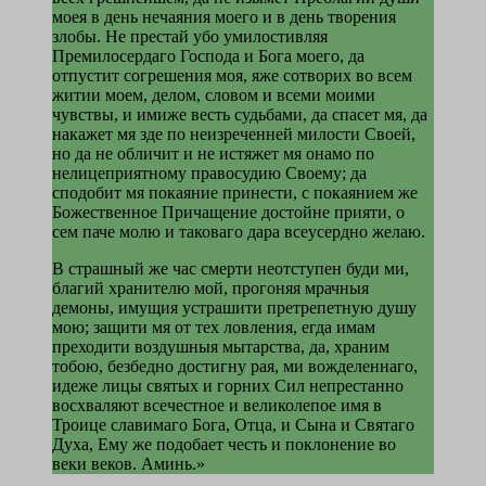
моея в день нечаяния моего и в день творения
злобы. Не престай убо умилостивляя
Премилосердаго Господа и Бога моего, да
отпустит согрешения моя, яже сотворих во всем
житии моем, делом, словом и всеми моими
чувствы, и имиже весть судьбами, да спасет мя, да
накажет мя зде по неизреченней милости Своей,
но да не обличит и не истяжет мя онамо по
нелицеприятному правосудию Своему; да
сподобит мя покаяние принести, с покаянием же
Божественное Причащение достойне прияти, о
сем паче молю и таковаго дара всеусердно желаю.
В страшный же час смерти неотступен буди ми,
благий хранителю мой, прогоняя мрачныя
демоны, имущия устрашити претрепетную душу
мою; защити мя от тех ловления, егда имам
преходити воздушныя мытарства, да, храним
тобою, безбедно достигну рая, ми вожделеннаго,
идеже лицы святых и горних Сил непрестанно
восхваляют всечестное и великолепое имя в
Троице славимаго Бога, Отца, и Сына и Святаго
Духа, Ему же подобает честь и поклонение во
веки веков. Аминь.»