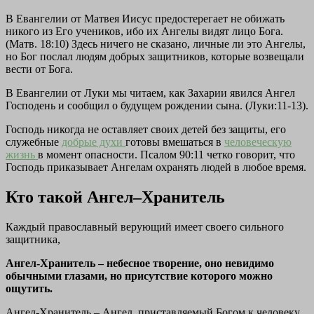
В Евангелии от Матвея Иисус предостерегает не обижать
никого из Его учеников, ибо их Ангелы видят лицо Бога.
(Матв. 18:10) Здесь ничего не сказано, личные ли это Ангелы,
но Бог послал людям добрых защитников, которые возвещали
вести от Бога.
В Евангелии от Луки мы читаем, как Захарии явился Ангел
Господень и сообщил о будущем рождении сына. (Луки:11-13).
Господь никогда не оставляет своих детей без защиты, его
служебные
добрые духи
готовы вмешаться в
человеческую
жизнь
в момент опасности. Псалом 90:11 четко говорит, что
Господь приказывает Ангелам охранять людей в любое время.
Кто такой Ангел–Хранитель
Каждый православный верующий имеет своего сильного
защитника,
Ангел-Хранитель – небесное творение, оно невидимо
обычными глазами, но присутствие которого можно
ощутить.
Ангел-Хранитель – Ангел, приставляемый Богом к человеку