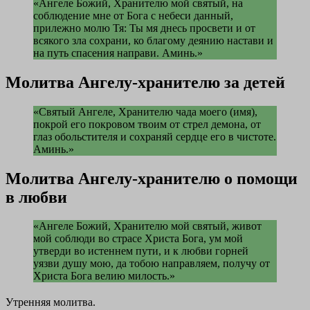
«Ангеле Божий, Хранителю мой святый, на
соблюдение мне от Бога с небеси данный,
прилежно молю Тя: Ты мя днесь просвети и от
всякого зла сохрани, ко благому деянию настави и
на путь спасения направи. Аминь.»
Молитва Ангелу-хранителю за детей
«Святый Ангеле, Хранителю чада моего (имя),
покрой его покровом твоим от стрел демона, от
глаз обольстителя и сохраняй сердце его в чистоте.
Аминь.»
Молитва Ангелу-хранителю о помощи
в любви
«Ангеле Божий, Хранителю мой святый, живот
мой соблюди во страсе Христа Бога, ум мой
утверди во истеннем пути, и к любви горней
уязви душу мою, да тобою направляем, получу от
Христа Бога велию милость.»
Утренняя молитва.