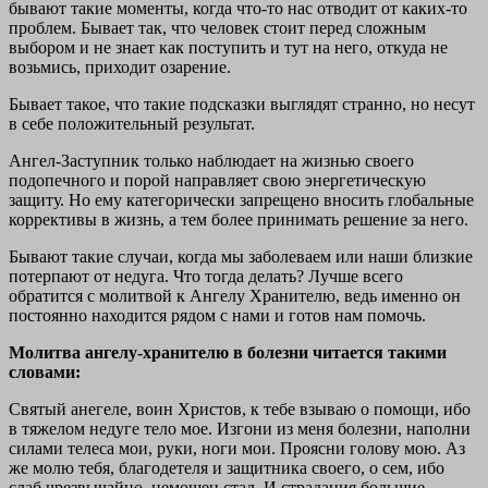
бывают такие моменты, когда что-то нас отводит от каких-то
проблем. Бывает так, что человек стоит перед сложным
выбором и не знает как поступить и тут на него, откуда не
возьмись, приходит озарение.
Бывает такое, что такие подсказки выглядят странно, но несут
в себе положительный результат.
Ангел-Заступник только наблюдает на жизнью своего
подопечного и порой направляет свою энергетическую
защиту. Но ему категорически запрещено вносить глобальные
коррективы в жизнь, а тем более принимать решение за него.
Бывают такие случаи, когда мы заболеваем или наши близкие
потерпают от недуга. Что тогда делать? Лучше всего
обратится с молитвой к Ангелу Хранителю, ведь именно он
постоянно находится рядом с нами и готов нам помочь.
Молитва ангелу-хранителю в болезни читается такими
словами:
Святый анегеле, воин Христов, к тебе взываю о помощи, ибо
в тяжелом недуге тело мое. Изгони из меня болезни, наполни
силами телеса мои, руки, ноги мои. Проясни голову мою. Аз
же молю тебя, благодетеля и защитника своего, о сем, ибо
слаб чрезвычайно, немощен стал. И страдания большие