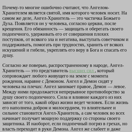
Почему-то многие ошибочно считают, что Ангелом-
Хранителем является святой, имя которого человек носит. На
самом же деле, Ангел-Хранитель — это частичка Божьего
Духа. Появляется он у человека, согласно церкви, после
крещения. Его обязанность — защищать и оберегать своего
подопечного, удерживать его от совершения плохих
поступков, от всякого зла и негатива, выступать советчиком и
поддерживать, помогать при трудностях, хранить от всяких
искушений и гибели, укреплять его веру в Бога и спасать его
душу.
Согласно же поверью, распространенному в народе, Ангел-
Хранитель — это представитель
высших сил
, который
сопровождает любого живущего на земле с момента
рождения, наравне с Демоном. Ангел и Демон сидят у
человека на плечах: Ангел занимает правое, Демон — левое.
Между ними продолжается непрерывное противоборство за
душу своего подопечного. Сила и влияние каждого из них
зависят от того, какой образ жизни ведет человек. Если жизнь
его наполнена добром и милосердием, то влиятельнее и
сильнее становится Ангел-Хранитель, а сам человек во всех
начинает получает мощную поддержку со стороны своего
защитника. И наоборот, если подопечный погряз в грехах, но
власть переходит в руки Демона. Ангел же слабеет и даже