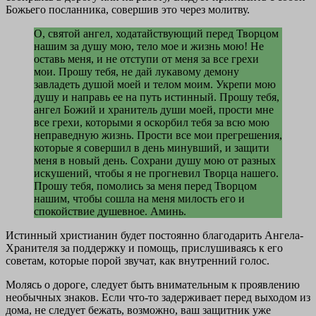
Божьего посланника, совершив это через молитву.
О, святой ангел, ходатайствующий перед Творцом
нашим за душу мою, тело мое и жизнь мою! Не
оставь меня, и не отступи от меня за все грехи
мои. Прошу тебя, не дай лукавому демону
завладеть душой моей и телом моим. Укрепи мою
душу и направь ее на путь истинный. Прошу тебя,
ангел Божий и хранитель души моей, прости мне
все грехи, которыми я оскорбил тебя за всю мою
неправедную жизнь. Прости все мои прегрешения,
которые я совершил в день минувший, и защити
меня в новый день. Сохрани душу мою от разных
искушений, чтобы я не прогневил Творца нашего.
Прошу тебя, помолись за меня перед Творцом
нашим, чтобы сошла на меня милость его и
спокойствие душевное. Аминь.
Истинный христианин будет постоянно благодарить Ангела-
Хранителя за поддержку и помощь, прислушиваясь к его
советам, которые порой звучат, как внутренний голос.
Молясь о дороге, следует быть внимательным к проявлению
необычных знаков. Если что-то задерживает перед выходом из
дома, не следует бежать, возможно, ваш защитник уже