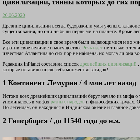
цивилизации, тайны которых до сих по
26.06.2020
Древние цивилизации всегда будоражили умы ученых, кладоис
существования, но они не были первыми на планете. Кроме леге
Все эти цивилизации в свое время были выдающимися и во мно
утратив свое величие и могущество.
Речь идет
не только о тех
известная Атлантида до сих пор не найдена, но могла ли она в
Редакция InPlanet составила список
древнейших цивилизаций
которые оставили после себя множество загадок!
1
Континент Лемурия / 4 млн лет назад
Истоки всех древнейших цивилизаций берут начало из мифа о 
упоминалось в мифах
разных народов
и философских трудах. О
По легендам, он находился в Индийском океане и главное дока
2
Гиперборея / до 11540 года до н.э.