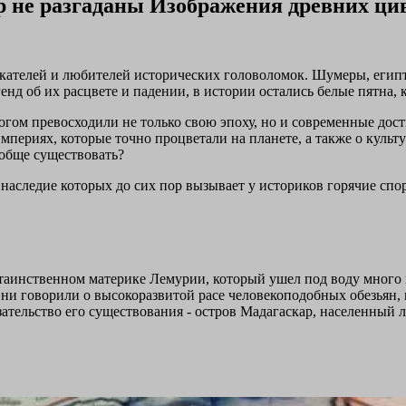
р не разгаданы Изображения древних ц
кателей и любителей исторических головоломок. Шумеры, египт
нд об их расцвете и падении, в истории остались белые пятна, к
гом превосходили не только свою эпоху, но и современные дост
 империях, которые точно процветали на планете, а также о куль
ообще существовать?
, наследие которых до сих пор вызывает у историков горячие с
таинственном материке Лемурии, который ушел под воду много 
ни говорили о высокоразвитой расе человекоподобных обезьян, 
зательство его существования - остров Мадагаскар, населенный 