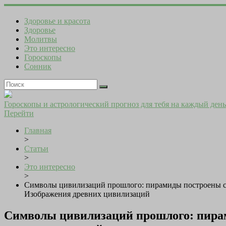
Здоровье и красота
Здоровье
Молитвы
Это интересно
Гороскопы
Сонник
Гороскопы и астрологический прогноз для тебя на каждый день
Перейти
Главная
>
Статьи
>
Это интересно
>
Символы цивилизаций прошлого: пирамиды построены с и
Изображения древних цивилизаций
Символы цивилизаций прошлого: пирам