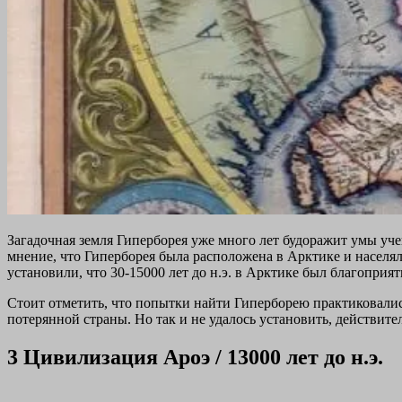
Загадочная земля Гиперборея уже много лет будоражит умы учен
мнение, что Гиперборея была расположена в Арктике и населяла
установили, что 30-15000 лет до н.э. в Арктике был благоприя
Стоит отметить, что попытки найти Гиперборею практиковали
потерянной страны. Но так и не удалось установить, действите
3
Цивилизация Ароэ / 13000 лет до н.э.