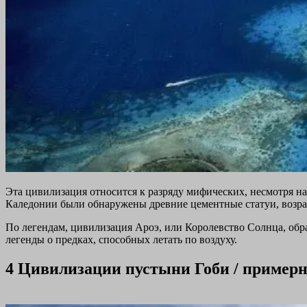
Эта цивилизация относится к разряду мифических, несмотря на
Каледонии были обнаружены древние цементные статуи, возрас
По легендам, цивилизация Ароэ, или Королевство Солнца, обра
легенды о предках, способных летать по воздуху.
4
Цивилизации пустыни Гоби / примерно 