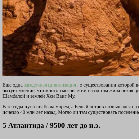
Еще одна
загадочная цивилизация
, о существовании которой 
бытует мнение, что много тысячелетий назад там жила некая 
Шамбалой и землей Хси Ванг Му.
В те годы пустыня была морем, а Белый остров возвышался на 
исчезло 40 млн лет назад. Могло ли там существовать поселение
5
Атлантида / 9500 лет до н.э.