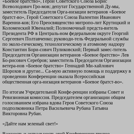
«Боевое братство», Герой Советского Союза Борис
Всеволодович Гро-мов; депутат Государственной Ду-мы,
заместитель Председателя Орга-низации ветеранов «Боевое
братст-во», Герой Советского Союза Валентин Иванович
Варенни-ков; Его Преосвященство митропо-лит Крутицкий и
Коломенский Ювеналий; Полномочный предста-витель
Президента РФ в Централь-ном федеральном округе Георгий
Сергеевич Полтавченко; руководи-тель Федеральной службы
по эколо-гическому, технологическому и атомному надзору
Константин Бори-сович Пуликовский; Первый замес-титель
Председателя Организации ветеранов «Боевое братство» Лев
Бо-рисович Серебров; заместитель Председателя Организации
ветера-нов «Боевое братство» Геннадий Ми-хайлович
Шорохов и другие... Са-мую активную помощь и поддержку в
проведении Конференции оказала Всероссийская
общественная орга-низация ветеранов «Боевое братст-во».
По итогам Учредительной Конфе-ренции избраны Совет и
Ревизионная комиссия. Председателем организации общим
голосованием избрана вдова Героя Советского Союза
подполковника Петра Васильевича Рубана Татьяна
Викторовна Рубан.
«Дайте нам зеленый свет!»
Важность и актуальность этой Конференции трудно