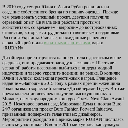
В 2010 году сестры Юлия и Алиса Рубан решились на
создание собственного бренда по пошиву одежды. Прежде
чем реализовать успешный проект, девушки получили
серьезный опыт. Сначала они работали простыми
ассистентами, со временем «выросли» до востребованных
стилистов, которые сотрудничали с глянцевыми изданиями
России и Украины. Смелые, неожиданные решения и
сложный крой стали
визитными карточками
марки
«RUBAN».
Дизайнеры ориентируются на покупателя с достатком выше
среднего, они предлагают одежду класса люкс. Шесть лет
усердной работы позволили выбиться в лидеры модной
индустрии и твердо укрепить позиции на рынке. В копилке
Юлии и Алисы коллекция престижных наград. Глянцевое
издание «Glamour» в 2015 году в рамках премии «Женщина
Года» назвал творческий тандем «Дизайнерами Года». В то же
время коллекции девушек получили высокую оценку в
Милане, на международном конкурсе Grazia Next Glam Award
2015. Некоторое время назад Мирослава Дума и портал Buro
24/7 организовали проект Buro Fashion Forward Initiative,
призванный поддержать талантливых дизайнеров.
Мероприятие проходило в Париже, марка RUBAN числилась
в списке участников. В конце 2015 мир увидел капсульную