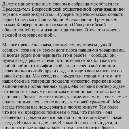
Далее с приветственным словом к собравшимся обратился
Председа-тель Всероссийской общественной организации ве-
теранов «Боевое братство», Губерна-тор Московской области,
Герой Советского Союза Борис Всеволодович Громов. Он
назвал Конференцию по созданию Общероссийской
общественной орга-низации защитников Отечества «очень
важной и своевременной».
Мы все прекрасно знаем, пони-маем, чувствуем душой,
сердцем, сознанием своим долг перед павши-ми товарищами.
И всегда будем под-черкивать это в работе, - сообщил он. -
Будем всегда рядом с теми, кто потерял своих близких на
любой войне: то ли афганской, то ли чечен-ской или при
решении каких-либо других задач в ходе защиты интере-сов
нашей страны. Мы сегодня с гор-достью говорим о том, что
наши бое-вые товарищи показали мужество, героизм в ходе
выполнения постав-ленных задач. Мы сегодня подтвер-ждаем
готовность к тому, что цели-ком и полностью готовы, как и
рань-ше работать вместе с вами, уважае-мые мамы, уважаемые
родственни-ки тех, кто не вернулся с полей сра-жений. Мы
всегда готовы вас под-держать в любую минуту. Тем более,
что все мы прекрасно понимаем о том, что память - она
священна и должна жить в нас постоянно и она будет с нами
всегда. Но важно и дру-гое. В каждой семье есть и дети, и
внуки, которые должны знать о том, что их отцы, братья,