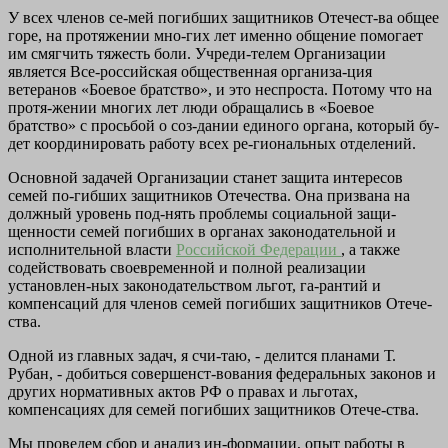
У всех членов се-мей погибших защитников Отечест-ва общее
горе, на протяжении мно-гих лет именно общение помогает
им смягчить тяжесть боли. Учреди-телем Организации
является Все-российская общественная организа-ция
ветеранов «Боевое братство», и это неспроста. Потому что на
протя-жении многих лет люди обращались в «Боевое
братство» с просьбой о соз-дании единого органа, который бу-
дет координировать работу всех ре-гиональных отделений.
Основной задачей Организации станет защита интересов
семей по-гибших защитников Отечества. Она призвана на
должный уровень под-нять проблемы социальной защи-
щенности семей погибших в органах законодательной и
исполнительной власти
Российской Федерации
, а также
содействовать своевременной и полной реализации
установлен-ных законодательством льгот, га-рантий и
компенсаций для членов семей погибших защитников Отече-
ства.
Одной из главных задач, я счи-таю, - делится планами Т.
Рубан, - добиться совершенст-вования федеральных законов и
других нормативных актов РФ о правах и льготах,
компенсациях для семей погибших защитников Отече-ства.
Мы проведем сбор и анализ ин-формации, опыт работы в