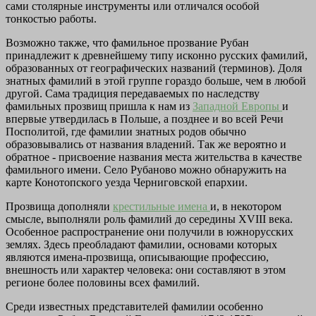
сами столярные инструменты или отличался особой
тонкостью работы.
Возможно также, что фамильное прозвание Рубан
принадлежит к древнейшему типу исконно русских фамилий,
образованных от географических названий (терминов). Доля
знатных фамилий в этой группе гораздо больше, чем в любой
другой. Сама традиция передаваемых по наследству
фамильных прозвищ пришла к нам из
Западной Европы
и
впервые утвердилась в Польше, а позднее и во всей Речи
Посполитой, где фамилии знатных родов обычно
образовывались от названия владений. Так же вероятно и
обратное - присвоение названия места жительства в качестве
фамильного имени. Село Рубаново можно обнаружить на
карте Конотопского уезда Черниговской епархии.
Прозвища дополняли
крестильные имена
и, в некотором
смысле, выполняли роль фамилий до середины XVIII века.
Особенное распространение они получили в южнорусских
землях. Здесь преобладают фамилии, основами которых
являются имена-прозвища, описывающие профессию,
внешность или характер человека: они составляют в этом
регионе более половины всех фамилий.
Среди известных представителей фамилии особенно