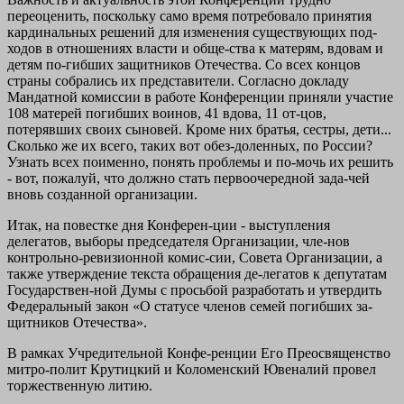
переоценить, поскольку само время потребовало принятия
кардинальных решений для изменения существующих под-
ходов в отношениях власти и обще-ства к матерям, вдовам и
детям по-гибших защитников Отечества. Со всех концов
страны собрались их представители. Согласно докладу
Мандатной комиссии в работе Конференции приняли участие
108 матерей погибших воинов, 41 вдова, 11 от-цов,
потерявших своих сыновей. Кроме них братья, сестры, дети...
Сколько же их всего, таких вот обез-доленных, по России?
Узнать всех поименно, понять проблемы и по-мочь их решить
- вот, пожалуй, что должно стать первоочередной зада-чей
вновь созданной организации.
Итак, на повестке дня Конферен-ции - выступления
делегатов, выборы председателя Организации, чле-нов
контрольно-ревизионной комис-сии, Совета Организации, а
также утверждение текста обращения де-легатов к депутатам
Государствен-ной Думы с просьбой разработать и утвердить
Федеральный закон «О статусе членов семей погибших за-
щитников Отечества».
В рамках Учредительной Конфе-ренции Его Преосвященство
митро-полит Крутицкий и Коломенский Ювеналий провел
торжественную литию.