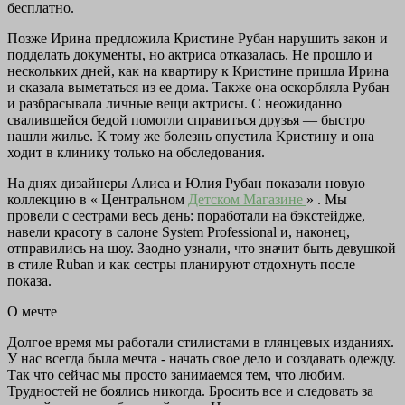
бесплатно.
Позже Ирина предложила Кристине Рубан нарушить закон и
подделать документы, но актриса отказалась. Не прошло и
нескольких дней, как на квартиру к Кристине пришла Ирина
и сказала выметаться из ее дома. Также она оскорбляла Рубан
и разбрасывала личные вещи актрисы. С неожиданно
свалившейся бедой помогли справиться друзья — быстро
нашли жилье. К тому же болезнь опустила Кристину и она
ходит в клинику только на обследования.
На днях дизайнеры Алиса и Юлия Рубан показали новую
коллекцию в «
Центральном
Детском Магазине
»
. Мы
провели с сестрами весь день: поработали на бэкстейдже,
навели красоту в салоне System Professional и, наконец,
отправились на шоу. Заодно узнали, что значит быть девушкой
в стиле Ruban и как сестры планируют отдохнуть после
показа.
О мечте
Долгое время мы работали стилистами в глянцевых изданиях.
У нас всегда была мечта - начать свое дело и создавать одежду.
Так что сейчас мы просто занимаемся тем, что любим.
Трудностей не боялись никогда. Бросить все и следовать за