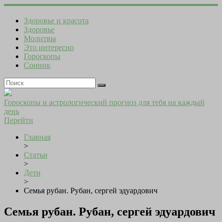
Здоровье и красота
Здоровье
Молитвы
Это интересно
Гороскопы
Сонник
Гороскопы и астрологический прогноз для тебя на каждый
день
Перейти
Главная
>
Статьи
>
Дети
>
Семья рубан. Рубан, сергей эдуардович
Семья рубан. Рубан, сергей эдуардович