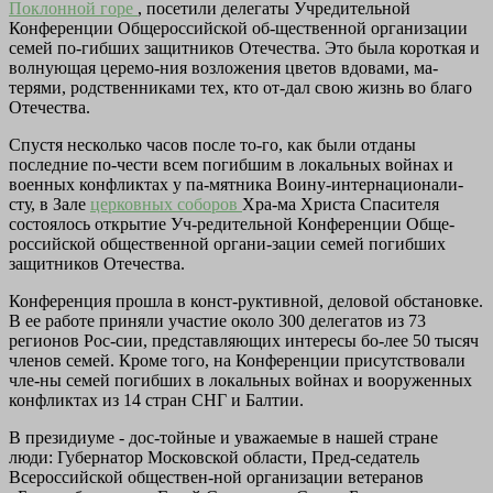
Поклонной горе
, посетили делегаты Учредительной
Конференции Общероссийской об-щественной организации
семей по-гибших защитников Отечества. Это была короткая и
волнующая церемо-ния возложения цветов вдовами, ма-
терями, родственниками тех, кто от-дал свою жизнь во благо
Отечества.
Спустя несколько часов после то-го, как были отданы
последние по-чести всем погибшим в локальных войнах и
военных конфликтах у па-мятника Воину-интернационали-
сту, в Зале
церковных соборов
Хра-ма Христа Спасителя
состоялось открытие Уч-редительной Конференции Обще-
российской общественной органи-зации семей погибших
защитников Отечества.
Конференция прошла в конст-руктивной, деловой обстановке.
В ее работе приняли участие около 300 делегатов из 73
регионов Рос-сии, представляющих интересы бо-лее 50 тысяч
членов семей. Кроме того, на Конференции присутствовали
чле-ны семей погибших в локальных войнах и вооруженных
конфликтах из 14 стран СНГ и Балтии.
В президиуме - дос-тойные и уважаемые в нашей стране
люди: Губернатор Московской области, Пред-седатель
Всероссийской обществен-ной организации ветеранов