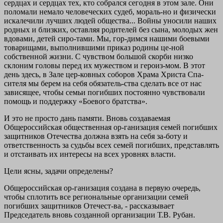
сердцах и сердцах тех, кто собрался сегодня в этом зале. Они
поломали немало человеческих судеб, мораль-но и физически
искалечили лучших людей общества... Войны уносили наших
родных и близких, оставляя родителей без сына, молодых жен
вдовами, детей сиро-тами. Мы, гор-димся нашими боевыми
товарищами, выполнившими приказ родины це-ной
собственной жизни. С чувством большой скорби низко
склоним головы перед их мужеством и героиз-мом. В этот
день здесь, в Зале цер-ковных соборов Храма Христа Спа-
сителя мы берем на себя обязатель-ства сделать все от нас
зависящее, чтобы семьи погибших постоянно чувствовали
помощь и поддержку «Боевого братства».
И это не просто дань памяти. Вновь создаваемая
Общероссийская общественная ор-ганизация семей погибших
защитников Отечества должна взять на себя за-боту и
ответственность за судьбы всех семей погибших, представлять
и отстаивать их интересы на всех уровнях власти.
Цели ясны, задачи определены?
Общероссийская ор-ганизация создана в первую очередь,
чтобы сплотить все региональные организации семей
погибших защитников Отечест-ва, - рассказывает
Председатель вновь созданной организации Т.В. Рубан.