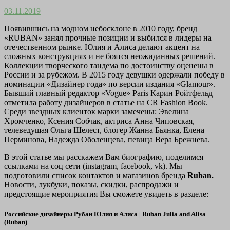
03.11.2019
Появившись на модном небосклоне в 2010 году, бренд
«RUBAN» занял прочные позиции и выбился в лидеры на
отечественном рынке. Юлия и Алиса делают акцент на
сложных конструкциях и не боятся неожиданных решений.
Коллекции творческого тандема по достоинству оценены в
России и за рубежом. В 2015 году девушки одержали победу в
номинации «Дизайнер года» по версии издания «Glamour».
Бывший главный редактор «Vogue» Paris Карин Ройтфельд
отметила работу дизайнеров в статье на CR Fashion Book.
Среди звездных клиенток марки замечены: Эвелина
Хромченко, Ксения Собчак, актриса Анна Чиповская,
телеведущая Ольга Шелест, блогер Жанна Бьянка, Елена
Перминова, Надежда Оболенцева, певица Вера Брежнева.
В этой статье мы расскажем Вам биографию, поделимся
ссылками на соц сети (instagram, facebook, vk). Мы
подготовили список контактов и магазинов бренда
Ruban.
Новости, лукбуки, показы, скидки, распродажи и
предстоящие мероприятия Вы сможете увидеть в разделе:
Российские дизайнеры Рубан Юлия и Алиса | Ruban Julia and Alisa
(Ruban)