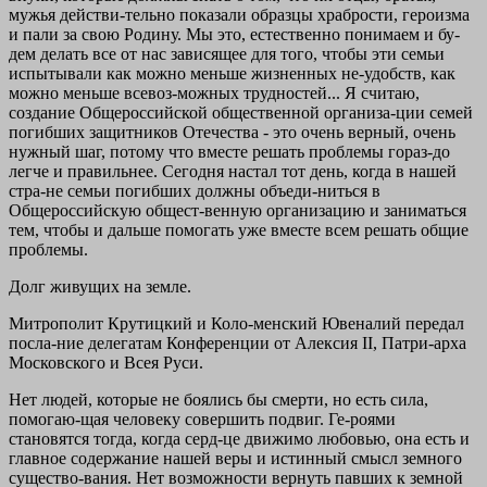
мужья действи-тельно показали образцы храбрости, героизма
и пали за свою Родину. Мы это, естественно понимаем и бу-
дем делать все от нас зависящее для того, чтобы эти семьи
испытывали как можно меньше жизненных не-удобств, как
можно меньше всевоз-можных трудностей... Я считаю,
создание Общероссийской общественной организа-ции семей
погибших защитников Отечества - это очень верный, очень
нужный шаг, потому что вместе решать проблемы гораз-до
легче и правильнее. Сегодня настал тот день, когда в нашей
стра-не семьи погибших должны объеди-ниться в
Общероссийскую общест-венную организацию и заниматься
тем, чтобы и дальше помогать уже вместе всем решать общие
проблемы.
Долг живущих на земле.
Митрополит Крутицкий и Коло-менский Ювеналий передал
посла-ние делегатам Конференции от Алексия II, Патри-арха
Московского и Всея Руси.
Нет людей, которые не боялись бы смерти, но есть сила,
помогаю-щая человеку совершить подвиг. Ге-роями
становятся тогда, когда серд-це движимо любовью, она есть и
главное содержание нашей веры и истинный смысл земного
существо-вания. Нет возможности вернуть павших к земной