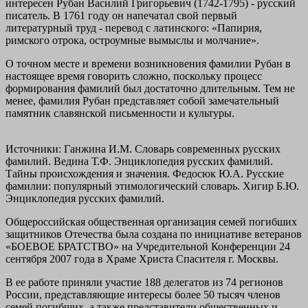
интересен Рубан Василий Григорьевич (1742-1795) - русский
писатель. В 1761 году он напечатал свой первый
литературный труд - перевод с латинского: «Папирия,
римского отрока, остроумные вымыслы и молчание».
О точном месте и времени возникновения фамилии Рубан в
настоящее время говорить сложно, поскольку процесс
формирования фамилий был достаточно длительным. Тем не
менее, фамилия Рубан представляет собой замечательный
памятник славянской письменности и культуры.
Источники: Ганжина И.М. Словарь современных русских
фамилий. Ведина Т.Ф. Энциклопедия русских фамилий.
Тайны происхождения и значения. Федосюк Ю.А. Русские
фамилии: популярный этимологический словарь. Хигир Б.Ю.
Энциклопедия русских фамилий.
Общероссийская общественная организация семей погибших
защитников Отечества была создана по инициативе ветеранов
«БОЕВОЕ БРАТСТВО» на Учредительной Конференции 24
сентября 2007 года в Храме Христа Спасителя г. Москвы.
В ее работе приняли участие 188 делегатов из 74 регионов
России, представляющие интересы более 50 тысяч членов
семей погибших, а также представители общественных и