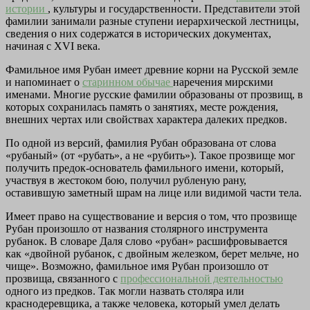
истории
, культуры и государственности. Представители этой
фамилии занимали разные ступени иерархической лестницы,
сведения о них содержатся в исторических документах,
начиная с XVI века.
Фамильное имя Рубан имеет древние корни на Русской земле
и напоминает о
старинном обычае
наречения мирскими
именами. Многие русские фамилии образованы от прозвищ, в
которых сохранилась память о занятиях, месте рождения,
внешних чертах или свойствах характера далеких предков.
По одной из версий, фамилия Рубан образована от слова
«рубаный» (от «рубать», а не «рубить»). Такое прозвище мог
получить предок-основатель фамильного имени, который,
участвуя в жестоком бою, получил рубленую рану,
оставившую заметный шрам на лице или видимой части тела.
Имеет право на существование и версия о том, что прозвище
Рубан произошло от названия столярного инструмента
рубанок. В словаре Даля слово «рубан» расшифровывается
как «двойной рубанок, с двойным железком, берет мельче, но
чище». Возможно, фамильное имя Рубан произошло от
прозвища, связанного с
профессиональной деятельностью
одного из предков. Так могли назвать столяра или
краснодеревщика, а также человека, который умел делать