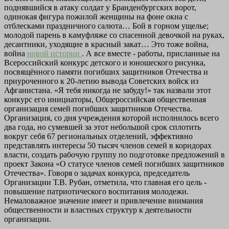
поднявшийся в атаку солдат у Бранденбургских ворот,
одинокая фигура пожилой женщины на фоне окна с
отблесками праздничного салюта… Бой в горном ущелье;
молодой парень в камуфляже со спасенной девочкой на руках,
десантники, уходящие в красный закат… Это тоже война,
война
новой истории
. А все вместе - работы, присланные на
Всероссийский конкурс детского и юношеского рисунка,
посвящённого памяти погибших защитников Отечества и
приуроченного к 20-летию вывода Советских войск из
Афганистана. «Я тебя никогда не забуду!» так назвали этот
конкурс его инициаторы, Общероссийская общественная
организация семей погибших защитников Отечества.
Организация, со дня учреждения которой исполнилось всего
два года, но сумевшей за этот небольшой срок сплотить
вокруг себя 67 региональных отделений, эффективно
представлять интересы 50 тысяч членов семей в коридорах
власти, создать рабочую группу по подготовке предложений в
проект Закона «О статусе членов семей погибших защитников
Отечества». Говоря о задачах конкурса, председатель
Организации Т.В. Рубан, отметила, что главная его цель -
повышение патриотического воспитания молодежи.
Немаловажное значение имеет и привлечение внимания
общественности и властных структур к деятельности
организации.