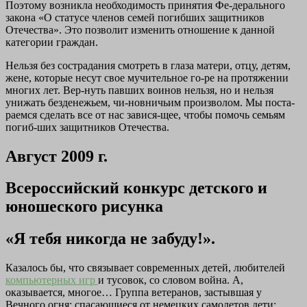
Поэтому возникла необходимость принятия Фе-дерального
закона «О статусе членов семей погибших защитников
Отечества». Это позволит изменить отношение к данной
категории граждан.
Нельзя без сострадания смотреть в глаза матери, отцу, детям,
жене, которые несут свое мучительное го-ре на протяжении
многих лет. Вер-нуть павших воинов нельзя, но и нельзя
унижать безденежьем, чи-новничьим произволом. Мы поста-
раемся сделать все от нас завися-щее, чтобы помочь семьям
погиб-ших защитников Отечества.
Август 2009 г.
Всероссийский конкурс детского и
юношеского рисунка
«Я тебя никогда не забуду!».
Казалось бы, что связывает современных детей, любителей
компьютерных игр
и тусовок, со словом война. А,
оказывается, многое… Группа ветеранов, застывшая у
Вечного огня; спасающиеся от немецких самолетов дети;