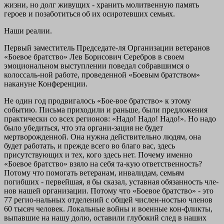
жизни, но долг живущих - хранить молитвенную память
героев и позаботиться об их осиротевших семьях.
Наши реалии.
Первый заместитель Председате-ля Организации ветеранов
«Боевое братство» Лев Борисович Серебров в своем
эмоциональном выступлении поведал собравшимся о
колоссаль-ной работе, проведенной «Боевым братством»
накануне Конференции.
Не один год продвигалось «Бое-вое братство» к этому
событию. Письма приходили и раньше, были предложения
практически со всех регионов: «Надо! Надо! Надо!». Но надо
было убедиться, что эта органи-зация не будет
мертворожденной. Она нужна действительно людям, она
будет работать, и прежде всего во благо вас, здесь
присутствующих и тех, кого здесь нет. Почему именно
«Боевое братство» взяло на себя та-кую ответственность?
Потому что помогать ветеранам, инвалидам, семьям
погибших - первейшая, я бы сказал, уставная обязанность чле-
нов нашей организации. Потому что «Боевое братство» - это
77 регио-нальных отделений с общей числен-ностью членов
60 тысяч человек. Локальные войны и военные кон-фликты,
выпавшие на нашу долю, оставили глубокий след в наших