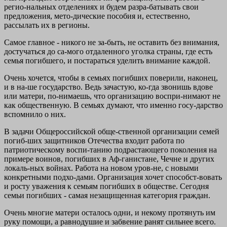
регио-нальных отделениях и будем разра-батывать свои
предложения, мето-дические пособия и, естественно,
рассылать их в регионы.
Самое главное - никого не за-быть, не оставить без внимания,
достучаться до са-мого отдаленного уголка страны, где есть
семья погибшего, и постараться уделить внимание каждой.
Очень хочется, чтобы в семьях погибших поверили, наконец,
и в на-ше государство. Ведь зачастую, ко-гда звонишь вдове
или матери, по-нимаешь, что организацию воспри-нимают не
как общественную. В семьях думают, что именно госу-дарство
вспомнило о них.
В задачи Общероссийской обще-ственной организации семей
погиб-ших защитников Отечества входит работа по
патриотическому воспи-танию подрастающего поколения на
примере воинов, погибших в Аф-ганистане, Чечне и других
локаль-ных войнах. Работа на новом уров-не, с новыми
конкретными подхо-дами. Организация хочет способст-вовать
и росту уважения к семьям погибших в обществе. Сегодня
семьи погибших - самая незащищенная категория граждан.
Очень многие матери осталось одни, и некому протянуть им
руку помощи, а равнодушие и забвение ранят сильнее всего.