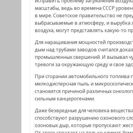
исправить проблему загрязнения воздуха
масштабы, ведь во времена СССР уровен
в мире. Советское правительство не пр
выбрасываемые в атмосферу, и вырубка 
воздуха, могут представлять какую-то п
Для наращивания мощностей производств
дым над трубами заводов считался дока
промышленных свершений. И вызывал чув
тревоги за окружающую среду и свое зд
При сгорании автомобильного топлива п
мелкодисперсная пыль и микроскопическ
становятся причиной различных онколог
сильным канцерогенами.
Даже безвредные для человека вещества,
способствуют разрушению озонового сло
озоновых дыр, которые пропускают жест
От этого страдает на только климат Земл