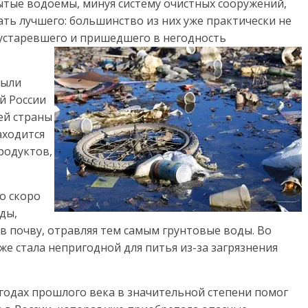
ытые водоемы, минуя систему очистных сооружений,
ать лучшего: большинство из них уже практически не
 устаревшего и пришедшего в негодность
были
й России
ей страны
аходится
родуктов,
о скоро
ды,
в почву, отравляя тем самым грунтовые воды. Во
же стала непригодной для питья из-за загрязнения
годах прошлого века в значительной степени помог