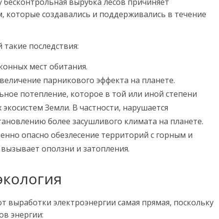
у бесконтрольная вырубка лесов причиняет
, которые создавались и поддерживались в течение
 такие последствия:
конных мест обитания.
увеличение парникового эффекта на планете.
ьное потепление, которое в той или иной степени
 экосистем Земли. В частности, нарушается
тановлению более засушливого климата на планете.
бенно опасно обезлесение территорий с горным и
 вызывает оползни и затопления.
экология
от выработки электроэнергии самая прямая, поскольку
ов энергии: