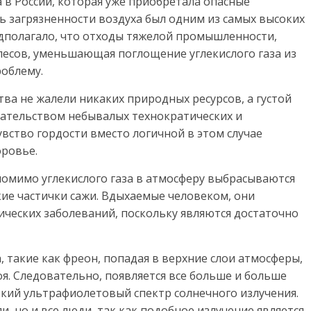
 в России, которая уже приобретала опасные
ь загрязненности воздуха был одним из самых высоких
едполагало, что отходы тяжелой промышленности,
лесов, уменьшающая поглощение углекислого газа из
роблему.
а не жалели никаких природных ресурсов, а густой
зательством небывалых технократических и
ство гордости вместо логичной в этом случае
оровье.
омимо углекислого газа в атмосферу выбрасываются
ие частички сажи.
Вдыхаемые человеком, они
ических заболеваний, поскольку являются достаточно
 такие как фреон, попадая в верхние слои атмосферы,
я. Следовательно, появляется все больше и больше
кий ультрафиолетовый спектр солнечного излучения.
и, но и все люди, так как подобное излучение является