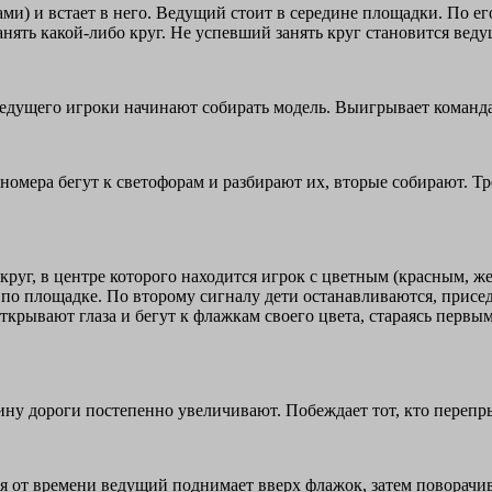
) и встает в него. Ведущий стоит в середине площадки. По его к
 занять какой-либо круг. Не успевший занять круг становится вед
ведущего игроки начинают собирать модель. Выигрывает команда
номера бегут к светофорам и разбирают их, вторые собирают. Тре
круг, в центре которого находится игрок с цветным (красным, 
 по площадке. По второму сигналу дети останавливаются, присед
ткрывают глаза и бегут к флажкам своего цвета, стараясь первы
ину дороги постепенно увеличивают. Побеждает тот, кто перепр
я от времени ведущий поднимает вверх флажок, затем поворачи