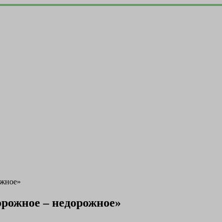
ожное»
орожное – недорожное»