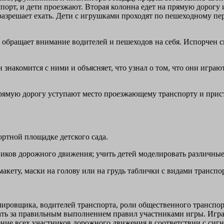
рт, и дети проезжают. Вторая колонна едет на прямую дорогу и
 разрешает ехать. Дети с игрушками проходят по пешеходному пе
 обращает внимание водителей и пешеходов на себя. Испорчен с
знакомится с ними и объясняет, что узнал о том, что они игра
прямую дорогу уступают место проезжающему транспорту и прист
ртной площадке детского сада.
ников дорожного движения; учить детей моделировать различные
макету, маски на голову или на грудь таблички с видами трансп
ировщика, водителей транспорта, роли общественного транспорт
ь за правильным выполнением правил участниками игры. Игра р
ние всех участников дорожного движения в соответствии с сиг