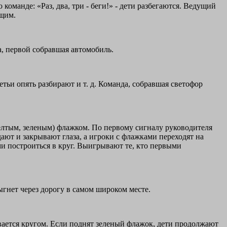
оманде: «Раз, два, три - беги!» - дети разбегаются. Ведущий
ущим.
, первой собравшая автомобиль.
тьи опять разбирают и т. д. Команда, собравшая светофор
желтым, зеленым) флажком. По первому сигналу руководителя
ают и закрывают глаза, а игроки с флажками переходят на
ми построиться в круг. Выигрывают те, кто первыми
ыгнет через дорогу в самом широком месте.
вается кругом. Если поднят зеленый флажок, дети продолжают