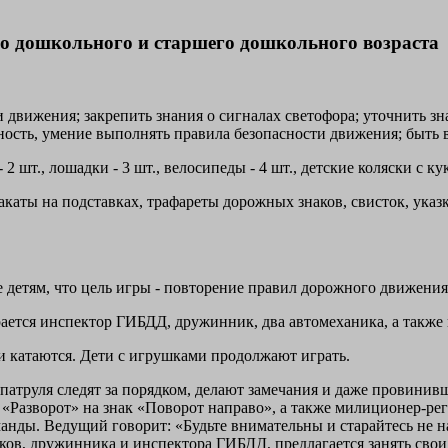
о дошкольного и старшего дошкольного возраста
и движения; закрепить знания о сигналах светофора; уточнить зн
льность, умение выполнять правила безопасности движения; бы
 шт., лошадки - 3 шт., велосипеды - 4 шт., детские коляски с кук
акаты на подставках, трафареты дорожных знаков, свисток, ука
е детям, что цель игры - повторение правил дорожного движения
рается инспектор ГИБДД, дружинник, два автомеханика, а такж
 катаются. Дети с игрушками продолжают играть.
труля следят за порядком, делают замечания и даже провинивш
ак «Разворот» на знак «Поворот направо», а также милиционер-ре
оманды. Ведущий говорит: «Будьте внимательны и старайтесь не 
в, дружинника и инспектора ГИБДД, предлагается занять свои м