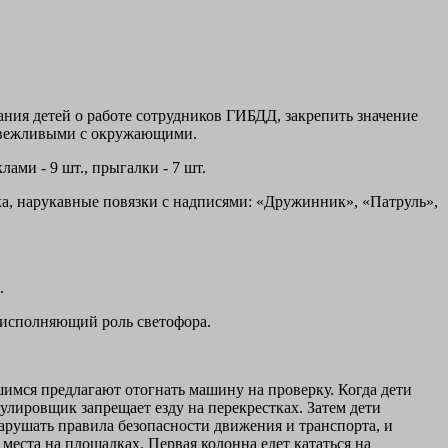
ания детей о работе сотрудников ГИБДД, закрепить значение
ть вежливыми с окружающими.
лами - 9 шт., прыгалки - 7 шт.
зка, нарукавные повязки с надписями: «Дружинник», «Патруль»,
.
е исполняющий роль светофора.
имся предлагают отогнать машину на проверку. Когда дети
гулировщик запрещает езду на перекрестках. Затем дети
нарушать правила безопасности движения и транспорта, и
еста на площадках. Первая колонна едет кататься на