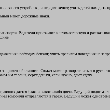
бенностях его устройства, и передвижения; учить детей находит
ьный макет, дорожные знаки.
транспорта. Водители приезжают в автомастерскую и рассказыв
ашине.
 движения необходим бензин; учить правилам поведения на запр
 заправочной станции. Сюжет может разворачиваться в русле то
ют им талоны, берут деньги, если нужно, дают сдачу.
грающих дается флажок какого-либо цвета. Ведущий поднимает ф
ети-автомобили отправляются в гараж. Ведущий может одновреме