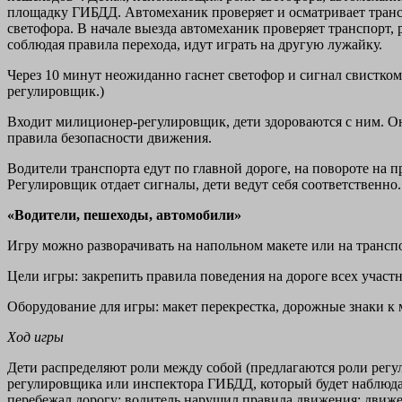
площадку ГИБДД. Автомеханик проверяет и осматривает транспо
светофора. В начале выезда автомеханик проверяет транспорт,
соблюдая правила перехода, идут играть на другую лужайку.
Через 10 минут неожиданно гаснет светофор и сигнал свистком
регулировщик.)
Входит милиционер-регулировщик, дети здороваются с ним. Он 
правила безопасности движения.
Водители транспорта едут по главной дороге, на повороте на 
Регулировщик отдает сигналы, дети ведут себя соответственно.
«Водители, пешеходы, автомобили»
Игру можно разворачивать на напольном макете или на транспо
Цели игры: закрепить правила поведения на дороге всех участ
Оборудование для игры: макет перекрестка, дорожные знаки к 
Ход игры
Дети распределяют роли между собой (предлагаются роли регул
регулировщика или инспектора ГИБДД, который будет наблюдат
перебежал дорогу; водитель нарушил правила движения; движе