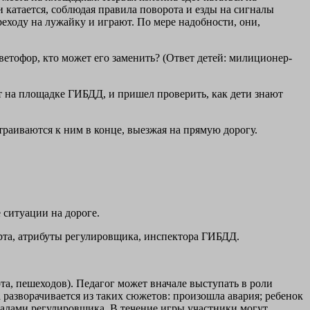
 катается, соблюдая правила поворота и езды на сигналы
реходу на лужайку и играют. По мере надобности, они,
ветофор, кто может его заменить? (Ответ детей: милиционер-
ют на площадке ГИБДД, и пришел проверить, как дети знают
раиваются к ним в конце, выезжая на прямую дорогу.
 ситуации на дороге.
орта, атрибуты регулировщика, инспектора ГИБДД.
а, пешеходов). Педагог может вначале выступать в роли
азворачивается из таких сюжетов: произошла авария; ребенок
налами регулировщика. В течение игры участники могут