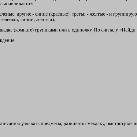
станавливаются.
 зеленые, другие - синие (красные), третьи - желтые - и группиру
(зеленый, синий, желтый).
ощадке (комнате) группками или в одиночку. По сигналу «Найди 
ждение
 описанию узнавать предметы; развивать смекалку, быстроту мы