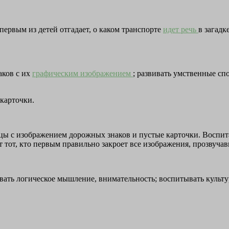
 первым из детей отгадает, о каком транспорте
идет речь
в загадк
аков с их
графическим изображением
; развивать умственные сп
карточки.
ицы с изображением дорожных знаков и пустые карточки. Воспита
тот, кто первым правильно закроет все изображения, прозвучавш
вать логическое мышление, внимательность; воспитывать культу