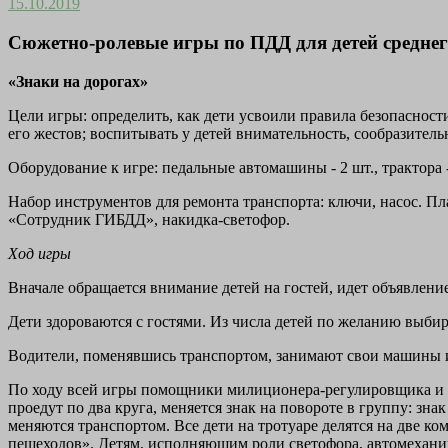
15.10.2019
Сюжетно-ролевые игры по ПДД для детей среднег
«Знаки на дорогах»
Цели игры: определить, как дети усвоили правила безопасност
его жестов; воспитывать у детей внимательность, сообразите
Оборудование к игре: педальные автомашины - 2 шт., трактора - 2
Набор инструментов для ремонта транспорта: ключи, насос. Пл
«Сотрудник ГИБДД», накидка-светофор.
Ход игры
Вначале обращается внимание детей на гостей, идет объявлени
Дети здороваются с гостями. Из числа детей по желанию выби
Водители, поменявшись транспортом, занимают свои машины и
По ходу всей игры помощники милиционера-регулировщика и па
проедут по два круга, меняется знак на повороте в группу: зн
меняются транспортом. Все дети на тротуаре делятся на две к
пешеходов». Детям, исполняющим роли светофора, автомеханико