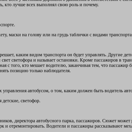
ь, кто лучше всех выполнял свою роль и почему.
спорте.
кету, маски на голову или на грудь таблички с видами транспор
ешает, каким видом транспорта он будет управлять. Другие дет
й свет светофора и называет остановки. Кроме пассажиров в тра
я с того, кто мешает водителю, заканчивая тем, что пассажир б
анять позицию только наблюдателя.
ях управления автобусом, о том, каким должен быть водитель авто
я детские, светофор.
ников, директора автобусного парка, пассажиров. Сюжет может р
арк и отремонтировать. Водители и пассажиры рассказывают меха