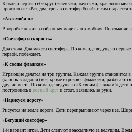
Каждый чертит себе круг (зелеными, желтыми, красными мелками
произносит: «Раз, два, три - в светофор беги!» и сам старается
«Автомобиль»
В коробке лежит разобранная модель автомобиля. По команде 
«Светофор и скорость»
Два стола. Два макета светофора. По команде ведущего первые 
первой, побеждает.
«К своим флажкам»
Играющие делятся на три группы. Каждая группа становится в 
(хлопок в ладоши) все, кроме игроков с флажками, разбегаются
другие места. По команде ведущего «К своим флажкам!» дети о
построились в
ровный круг
и стоят, взявшись за руки.
«Нарисуем дорогу»
Рисуется на земле дорога. Дети перепрыгивают через нее. Шир
«Бегущий светофор»
1-й вариант игры. Дети следуют врассыпную за ведущим. Врем