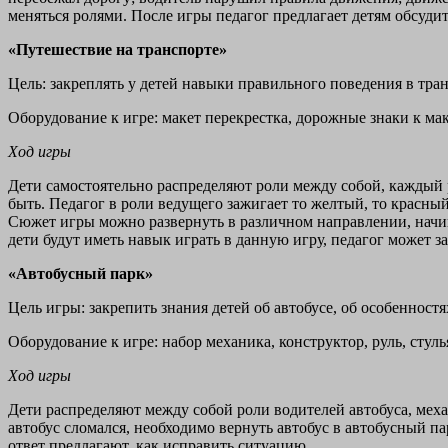
меняться ролями. После игры педагог предлагает детям обсудит
«Путешествие на транспорте»
Цель: закреплять у детей навыки правильного поведения в тран
Оборудование к игре: макет перекрестка, дорожные знаки к ма
Ход игры
Дети самостоятельно распределяют роли между собой, каждый р
быть. Педагог в роли ведущего зажигает то желтый, то красны
Сюжет игры можно развернуть в различном направлении, начина
дети будут иметь навык играть в данную игру, педагог может з
«Автобусный парк»
Цель игры: закрепить знания детей об автобусе, об особенност
Оборудование к игре: набор механика, конструктор, руль, стуль
Ход игры
Дети распределяют между собой роли водителей автобуса, меха
автобус сломался, необходимо вернуть автобус в автобусный п
ответ предлагают, как исправить ситуацию.