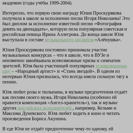
академии (годы учёбы 1999-2004).
Интересно, что первую свою награду Юлия Проскурякова
получила в школе за исполнение песни Игоря Николаева! Это
был диплом за исполнение известной песни «Фотография
девять на двенадцать», которую пела популярная советская и
российская певица Ирина Аллегрова. До конца школе Юля
выступала в составе
музыкального ансамбля
«Алёнушка».
Юлия Проскурякова постоянно принимала участие
музыкальных конкурсах – что в школе, что в ВУЗе и
неизменно завоёвывала всевозможные призы и симпатии
зрителей. Юля была участницей популярных
телевизионных
шоу
– «Народный артист» и «Стань звездой». В одном из
интервью Юлия призналась, что всегда имела сильную тягу к
пению.
Юля любит розы и тюльпаны, в музыке предпочтения отдаёт
как песням своего мужа, Игоря Николаева (особенно ей
нравится композиция «Ангел-хранитель»), так и музыке
других
российских исполнителей
, например, Кельми и
Максима Дуневского. Юля любит ходить в кино и читать
произведения Бориса Акунина.
В еде Юля не отдаёт предпочтение чему-то одному, ей