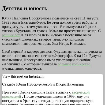
Детство и юность
Юлия Павловна Проскурякова появилась на свет 11 августа
1982 года в Екатеринбурге. Ее отец долгое время работал в
прокуратуре, а затем увлекся поэзией и выпустил сборник
стихов «Хрустальная трава». Мама по профессии инженер. С
ранних лет
Юля любила петь. Девочка постоянно была
участницей школьных вечеров, зачастую исполняя
композиции, автором которых был Игорь Николаев.
Свой первый в карьере диплом будущая артистка получила за
исполнение именно его песни «Фотография 9 на 12». Будучи
школьницей, Проскурякова была участницей ансамбля
«Аленушка», с которым выиграла
большое количество
музыкальных конкурсов.
View this post on Instagram
Свадьба Юлии Проскуряковой и Игоря Николаева
При этом Юля не спешила связать жизнь с
творческой
профессией
. После окончания школы в 1999 году она
поступила в Уральскую государственную юридическую
академию. За время учебы девушка также участвует во