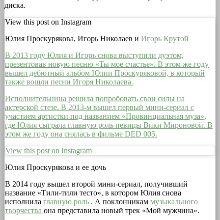
диска.
View this post on Instagram
Юлия Проскурякова, Игорь Николаев и
Игорь Крутой
В 2013 году Юлия и Игорь снова выступили дуэтом,
презентовав новую песню «Ты мое счастье». В этом же году
вышел дебютный альбом Юлии Проскуряковой, в который
также вошли песни Игоря Николаева.
Исполнительница решила попробовать свои силы на
актерской стезе. В 2013-м вышел первый мини-сериал с
участием артистки под названием «Провинциальная муза»,
где Юлия сыграла главную роль певицы Вики Мироновой. В
этом же году она снялась в фильме DED 005.
View this post on Instagram
Юлия Проскурякова и ее дочь
В 2014 году вышел второй мини-сериал, получивший
название «Тили-тили тесто», в котором Юлия снова
исполнила
главную роль
. А поклонникам
музыкального
творчества
она представила новый трек «Мой мужчина».