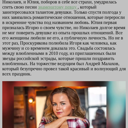
Николаев, и Юлия, поборов в себе все страхи, умудрилась
спеть свою песни
знаменитому певцу
, который
заинтересовался талантом девушки. Только спустя полгода у
них завязались романтические отношения, которые переросли
в искренние чувства под названием любовь. Юлия первая
призналась Игорю о своем чувстве, но Николаев долгое время
не мог поверить девушке из опыта прошлых отношений. Все
его женщины любили не его, а публичную личность. Но не в
этот раз, Проскурякова полюбила Игоря как человека, как
мужчину и со временем доказала это. Свадьба состоялась
между влюбленными в 2010 году, из приглашенных были
звезды российской эстрады, которые пришли поздравить
влюбленных. На торжестве ведущим был Андрей Малахов,
который безупречно провел такой красивый и волнующий для
всех праздник.