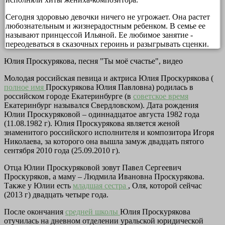
Сегодня здоровью девочки ничего не угрожает. Она растет
любознательным и жизнерадостным ребенком. В семье ее
называют принцессой Ильяной. Ее любимое занятие -
переодеваться в сказочных героинь и разыгрывать сценки.
Юлия Проскурякова, песня "Ты моё счастье", видео
Молодая российская певица и актриса Юлия Проскурякова (
полное имя
Проскурякова Юлия Павловна) родилась в
российском городе Екатеринбурге (в
советское время
Екатеринбург назывался Свердловском). Дата рождения
Юлии Проскуряковой – одиннадцатое августа 1982 года
(11.08.1982 г). Юлия Проскурякова является женой
знаменитого российского исполнителя и композитора Игоря
Николаева, за которого она вышла замуж двадцать пятого
сентября 2010 года (25.09.2010 г).
Отца Юлии Проскуряковой зовут Павел Сергеевич
Проскуряков, а маму – Людмила Ивановна Проскурякова.
Также у Юлии есть
младшая сестра
, Оля, которой сейчас
(2013 г) двадцать четыре года.
После окончания
средней школы
Юлия Проскурякова
отучилась на дневном отделении уральской юридической