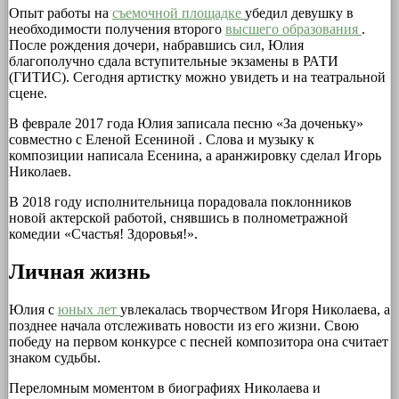
Опыт работы на
съемочной площадке
убедил девушку в
необходимости получения второго
высшего образования
.
После рождения дочери, набравшись сил, Юлия
благополучно сдала вступительные экзамены в РАТИ
(ГИТИС). Сегодня артистку можно увидеть и на театральной
сцене.
В феврале 2017 года Юлия записала песню «За доченьку»
совместно с Еленой Есениной . Слова и музыку к
композиции написала Есенина, а аранжировку сделал Игорь
Николаев.
В 2018 году исполнительница порадовала поклонников
новой актерской работой, снявшись в полнометражной
комедии «Счастья! Здоровья!».
Личная жизнь
Юлия с
юных лет
увлекалась творчеством Игоря Николаева, а
позднее начала отслеживать новости из его жизни. Свою
победу на первом конкурсе с песней композитора она считает
знаком судьбы.
Переломным моментом в биографиях Николаева и