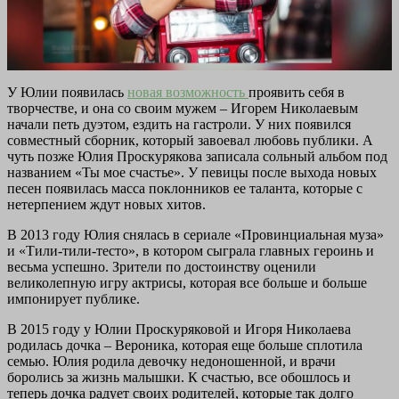
У Юлии появилась
новая возможность
проявить себя в
творчестве, и она со своим мужем – Игорем Николаевым
начали петь дуэтом, ездить на гастроли. У них появился
совместный сборник, который завоевал любовь публики. А
чуть позже Юлия Проскурякова записала сольный альбом под
названием «Ты мое счастье». У певицы после выхода новых
песен появилась масса поклонников ее таланта, которые с
нетерпением ждут новых хитов.
В 2013 году Юлия снялась в сериале «Провинциальная муза»
и «Тили-тили-тесто», в котором сыграла главных героинь и
весьма успешно. Зрители по достоинству оценили
великолепную игру актрисы, которая все больше и больше
импонирует публике.
В 2015 году у Юлии Проскуряковой и Игоря Николаева
родилась дочка – Вероника, которая еще больше сплотила
семью. Юлия родила девочку недоношенной, и врачи
боролись за жизнь малышки. К счастью, все обошлось и
теперь дочка радует своих родителей, которые так долго