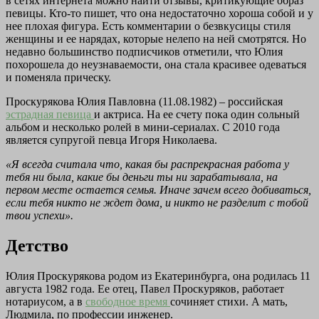
в сетях интернета можно найти отзывы, критикующие образ
певицы. Кто-то пишет, что она недостаточно хороша собой и у
нее плохая фигура. Есть комментарии о безвкусицы стиля
женщины и ее нарядах, которые нелепо на ней смотрятся. Но
недавно большинство подписчиков отметили, что Юлия
похорошела до неузнаваемости, она стала красивее одеваться
и поменяла прическу.
Проскурякова Юлия Павловна (11.08.1982) – российская
эстрадная певица
и актриса. На ее счету пока один сольный
альбом и несколько ролей в мини-сериалах. С 2010 года
является супругой певца Игоря Николаева.
«Я всегда считала что, какая бы распрекрасная работа у
тебя ни была, какие бы деньги ты ни зарабатывала, на
первом месте остается семья. Иначе зачем всего добиваться,
если тебя никто не ждет дома, и никто не разделит с тобой
твои успехи».
Детство
Юлия Проскурякова родом из Екатеринбурга, она родилась 11
августа 1982 года. Ее отец, Павел Проскуряков, работает
нотариусом, а в
свободное время
сочиняет стихи. А мать,
Людмила, по профессии инженер.