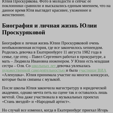
Юлия Проскурякова. Фото в молодости и сейчас ее
поклонники сравнили и высказались единым мнением, что на
данное время Юля выглядит красивее, ухоженнее и
женственнее.
Биография и личная жизнь Юлии
Проскуряковой
Биография и личная жизнь Юлии Проскуряковой очень
необыкновенная история, где все закончилось хепиендом.
Родилась девочка в Екатеринбурге 11 августа 1982 года в
семье, где отец – Павел Сергеевич работал в прокуратуре, а
мать – Людмила Ивановна инженером. У Юлии есть младшая
сестра – Оля. Со
школьных лет
девочка увлекалась
художественной самодеятельностью
и была
участнице ВИА
«Аленушка». Юлия принимала участие на многих конкурсах,
которые были связаны с музыкой.
После школы Юлия закончила магистратуру в юридической
академии, однако мечта петь на сцене так и оставалось лишь
мечтой. Она даже участвовала в музыкальных проектах
«Стань звездой» и «Народный артист».
Но случай все изменил, когда в Екатеринбург приехал Игорь