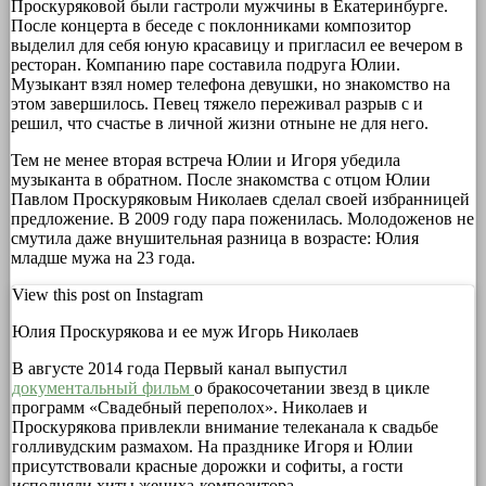
Проскуряковой были гастроли мужчины в Екатеринбурге.
После концерта в беседе с поклонниками композитор
выделил для себя юную красавицу и пригласил ее вечером в
ресторан. Компанию паре составила подруга Юлии.
Музыкант взял номер телефона девушки, но знакомство на
этом завершилось. Певец тяжело переживал разрыв с и
решил, что счастье в личной жизни отныне не для него.
Тем не менее вторая встреча Юлии и Игоря убедила
музыканта в обратном. После знакомства с отцом Юлии
Павлом Проскуряковым Николаев сделал своей избранницей
предложение. В 2009 году пара поженилась. Молодоженов не
смутила даже внушительная разница в возрасте: Юлия
младше мужа на 23 года.
View this post on Instagram
Юлия Проскурякова и ее муж Игорь Николаев
В августе 2014 года Первый канал выпустил
документальный фильм
о бракосочетании звезд в цикле
программ «Свадебный переполох». Николаев и
Проскурякова привлекли внимание телеканала к свадьбе
голливудским размахом. На празднике Игоря и Юлии
присутствовали красные дорожки и софиты, а гости
исполняли хиты жениха-композитора.