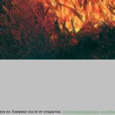
вуя по Америке после ее открытия.
Североамериканские индей