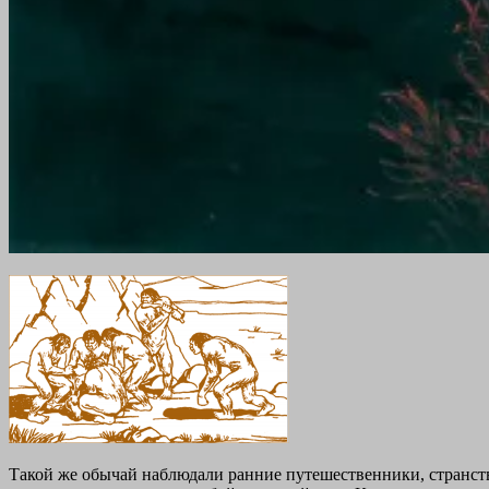
Такой же обычай наблюдали ранние путешественники, странст