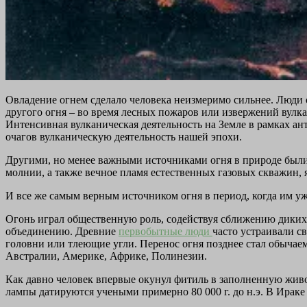
Овладение огнем сделало человека неизмеримо сильнее. Люди ог
другого огня – во время лесных пожаров или извержений вулк
Интенсивная вулканическая деятельность на Земле в рамках ан
очагов вулканическую деятельность нашей эпохи.
Другими, но менее важными источниками огня в природе были л
молнии, а также вечное пламя естественных газовых скважин,
И все же самым верным источником огня в период, когда им уже
Огонь играл общественную роль, содействуя сближению диких ч
объединению. Древние
первобытные люди
часто устраивали с
головни или тлеющие угли. Перенос огня позднее стал обыча
Австралии, Америке, Африке, Полинезии.
Как давно человек впервые окунул фитиль в заполненную жив
лампы датируются учеными примерно 80 000 г. до н.э. В Ираке