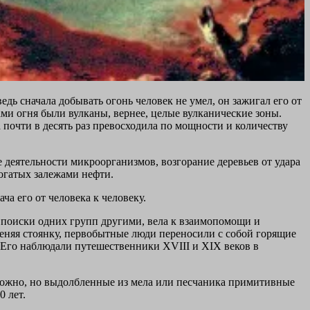
едь сначала добывать огонь человек не умел, он зажигал его от
ми огня были вулканы, вернее, целые вулканические зоны.
 почти в десять раз превосходила по мощности и количеству
 деятельности микроорганизмов, возгорание деревьев от удара
огатых залежами нефти.
ча его от человека к человеку.
а поиски одних групп другими, вела к взаимопомощи и
 Меняя стоянку, первобытные люди переносили с собой горящие
 Его наблюдали путешественники XVIII и XIX веков в
зможно, но выдолбленные из мела или песчаника примитивные
 лет.