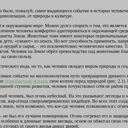
 было, пожалуй, самое выдающееся событие в истории человечест
цивилизации, от природы к культуре.
й в окружающем мире. Можно долго спорить о том, что являетс
ремлением человека комфортно адаптироваться к окружающей сре
планеты Земля. Животные тоже имеют некоторые первоначальные 
как дети, «узнают» из опыта. Но вот способность применить, нап
ва орудий и сырья, – это исключительно человеческое качество. 
нктов. Человек на Земле обрёл превосходство над животными бла
 на свою пользу.
гического вида, но то, как человек овладел миром природы и со
еликое событие на миллионолетнем пути превращения древнего н
нял
первобытный человек
свои колени перед природой (рис. 2.1)
ранней ступени развития, человек почувствовал себя не рабом п
ый человек, был огонь небесный. На это указывают легенды и м
в, жар-птица североамериканских индейцев. Во всех этих созда
 земле, хотя возможно, что кое-где человек познакомился с огн
– он был его лучшим помощником. Огонь согревал его и защищал
, особенно в длинные зимние месяцы, огнем он обжигал свою гл
 отгонял от своего жилья диких зверей.