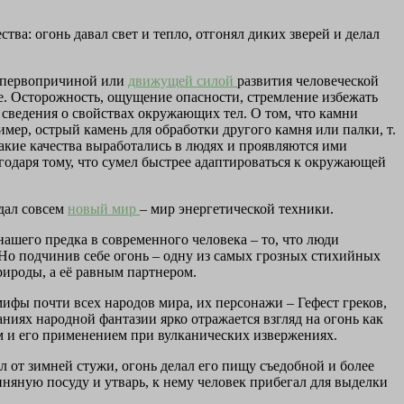
ва: огонь давал свет и тепло, отгонял диких зверей и делал
я первопричиной или
движущей силой
развития человеческой
де. Осторожность, ощущение опасности, стремление избежать
сведения о свойствах окружающих тел. О том, что камни
ример, острый камень для обработки другого камня или палки, т.
Такие качества выработались в людях и проявляются ими
годаря тому, что сумел быстрее адаптироваться к окружающей
здал совсем
новый мир
– мир энергетической техники.
ашего предка в современного человека – то, что люди
. Но подчинив себе огонь – одну из самых грозных стихийных
рироды, а её равным партнером.
ифы почти всех народов мира, их персонажи – Гефест греков,
ниях народной фантазии ярко отражается взгляд на огонь как
ем и его применением при вулканических извержениях.
 от зимней стужи, огонь делал его пищу съедобной и более
иняную посуду и утварь, к нему человек прибегал для выделки