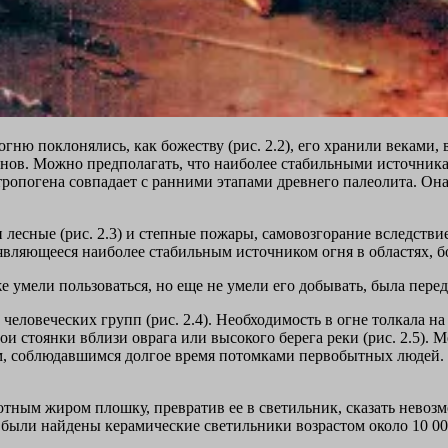
ню поклонялись, как божеству (рис. 2.2), его хранили веками, в
анов. Можно предполагать, что наиболее стабильными источника
тропогена совпадает с ранними этапами древнего палеолита. Она
есные (рис. 2.3) и степные пожары, самовозгорание вследствие
 являющееся наиболее стабильным источником огня в областях, б
 умели пользоваться, но еще не умели его добывать, была переда
еловеческих групп (рис. 2.4). Необходимость в огне толкала н
вои стоянки вблизи оврага или высокого берега реки (рис. 2.5).
ем, соблюдавшимся долгое время потомками первобытных людей.
отным жиром плошку, превратив ее в светильник, сказать нево
 были найдены керамические светильники возрастом около 10 000