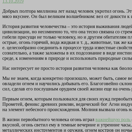
13.10.2019
Добрых полтора миллиона лет назад человек укротил огонь. Это
мясо вкуснее. Он был великим волшебником: вел от дикости к 
История развития человечества – это история выживания люде
цивилизации, но несомненно то, что она тесно связана со ст
гибели присущи не только человеку, но и другим обитателям 
острые, огонь горячий, вода жидкая и т. д., животные, так же 
е. целесообразно соединить в процессе труда известные свойст
сознательно, а также заложены в их подсознание в виде инсти
среде, к изменениям в природе и использовать природные силы
Нас интересует не просто история развития человека как биоло
Мы не знаем, когда конкретно произошло, может быть, самое в
овладели огнем и научились добывать его. Благоговейно скло
сил, сделав его послушным орудием своей жизни еще на очень 
Первым огнем, которым пользовался для своих нужд первобытн
Прометей, феникс древних римлян, ведический бог Агни индусо
на элемент небесного происхождения. Молния вызвала огонь на
В жизни первобытного человека огонь играл
важнейшую роль
вкусной, огонь светил ему в темные вечерние и утренние часы
металлических инструментов и оружия, огнем костров он ночью