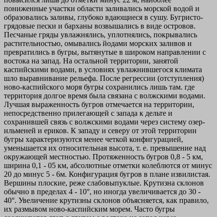
пониженные участки области заливались морской водой и
образовались заливы, глубоко вдающиеся в сушу. Бугристо-
грядовые пески и барханы возвышались в виде островов.
Песчаные гряды увлажнялись, уплотнялись, покрывались
растительностью, омывались йодами морских заливов и
превратились в бугры, вытянутые в широком направлении с
востока на запад. На остальной территории, занятой
каспийскими водами, в условиях увлажнившегося климата
шло выравнивание рельефа. После регрессии (отступления)
ново-каспийского моря бугры сохранились лишь там. где
территория долгое время была связана с волжскими водами.
Лучшая выраженность бугров отмечается на территории,
непосредственно прилегающей с запада к дельте и
сохранившей связь с волжскими водами через систему озер-
ильменей и ериков. К западу и северу от этой территории
бугры характеризуются менее четкой конфигурацией,
уменьшается их относительная высота, т. е. превышение над
окружающей местностью. Протяженность бугров 0,8 - 5 км,
ширина 0,1 - 05 км, абсолютные отметки колеблются от минус
20 до минус 5 - 6м. Конфигурация бугров в плане извилистая.
Вершины плоские, реже слабовыпуклые. Крутизна склонов
обычно в пределах 4 - 10°, но иногда увеличивается до 30 -
40°. Увеличение крутизны склонов объясняется, как правило,
их размывом ново-каспийским морем. Часто бугры