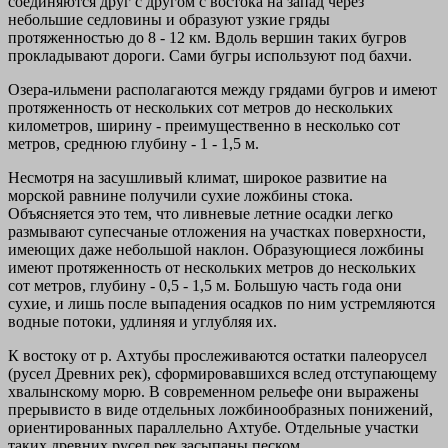
соединяются друг с другом с востока на запад через
небольшие седловины и образуют узкие гряды
протяженностью до 8 - 12 км. Вдоль вершин таких бугров
прокладывают дороги. Сами бугры используют под бахчи.
Озера-ильмени располагаются между грядами бугров и имеют
протяженность от нескольких сот метров до нескольких
километров, ширину - преимущественно в несколько сот
метров, среднюю глубину - 1 - 1,5 м.
Несмотря на засушливый климат, широкое развитие на
морской равнине получили сухие ложбины стока.
Объясняется это тем, что ливневые летние осадки легко
размывают супесчаные отложения на участках поверхности,
имеющих даже небольшой наклон. Образующиеся ложбины
имеют протяженность от нескольких метров до нескольких
сот метров, глубину - 0,5 - 1,5 м. Большую часть года они
сухие, и лишь после выпадения осадков по ним устремляются
водные потоки, удлиняя и углубляя их.
К востоку от р. Ахтубы прослеживаются остатки палеорусел
(русел Древних рек), сформировавшихся вслед отступающему
хвалынскому морю. В современном рельефе они выражены
прерывисто в виде отдельных ложбинообразных понижений,
ориентированных параллельно Ахтубе. Отдельные участки
таких древних русел рек засыпаны песком.