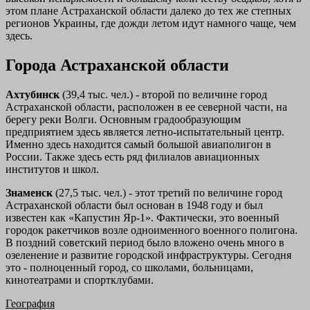
этом плане Астраханской области далеко до тех же степных
регионов Украины, где дожди летом идут намного чаще, чем
здесь.
Города Астраханской области
Ахтубинск
(39,4 тыс. чел.) - второй по величине город
Астраханской области, расположен в ее северной части, на
берегу реки Волги. Основным градообразующим
предприятием здесь является летно-испытательный центр.
Именно здесь находится самый большой авиаполигон в
России. Также здесь есть ряд филиалов авиационных
институтов и школ.
Знаменск
(27,5 тыс. чел.) - этот третий по величине город
Астраханской области был основан в 1948 году и был
известен как «Капустин Яр-1». Фактически, это военный
городок ракетчиков возле одноименного военного полигона.
В поздний советский период было вложено очень много в
озеленение и развитие городской инфраструктуры. Сегодня
это - полноценный город, со школами, больницами,
кинотеатрами и спортклубами.
География