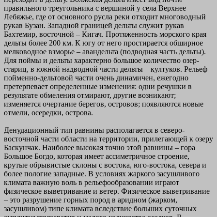
правильного треугольника с вершиной у села Верхнее
Лебяжье, где от основного русла реки отходит многоводный
рукав Бузан. Западной границей дельты служит рукав
Бахтемир, восточной – Кигач. Протяженность морского края
дельты более 200 км. К югу от него простирается обширное
мелководное взморье – авандельта (подводная часть дельты).
Для поймы и дельты характерно большое количество озер-
стариц, в южной надводной части дельты – култуков. Рельеф
пойменно-дельтовой части очень динамичен, ежегодно
претерпевает определенные изменения: одни речушки в
результате обмеления отмирают, другие возникают;
изменяется очертание берегов, островов; появляются новые
отмели, осередки, острова.
Денудационный тип равнины располагается в северо-
восточной части области на территории, прилегающей к озеру
Баскунчак. Наиболее высокая точно этой равнины – гора
Большое Богдо, которая имеет ассиметричное строение,
крутые обрывистые склоны с востока, юго-востока, севера и
более пологие западные. В условиях жаркого засушливого
климата важную воль в рельефообразовании играют
физическое выветривание и ветер. Физическое выветривание
– это разрушение горных пород в аридном (жарком,
засушливом) типе климата вследствие больших суточных