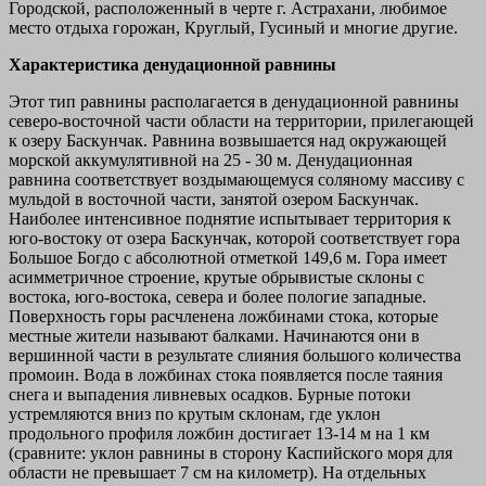
Городской, расположенный в черте г. Астрахани, любимое
место отдыха горожан, Круглый, Гусиный и многие другие.
Характеристика денудационной равнины
Этот тип равнины располагается в денудационной равнины
северо-восточной части области на территории, прилегающей
к озеру Баскунчак. Равнина возвышается над окружающей
морской аккумулятивной на 25 - 30 м. Денудационная
равнина соответствует воздымающемуся соляному массиву с
мульдой в восточной части, занятой озером Баскунчак.
Наиболее интенсивное поднятие испытывает территория к
юго-востоку от озера Баскунчак, которой соответствует гора
Большое Богдо с абсолютной отметкой 149,6 м. Гора имеет
асимметричное строение, крутые обрывистые склоны с
востока, юго-востока, севера и более пологие западные.
Поверхность горы расчленена ложбинами стока, которые
местные жители называют балками. Начинаются они в
вершинной части в результате слияния большого количества
промоин. Вода в ложбинах стока появляется после таяния
снега и выпадения ливневых осадков. Бурные потоки
устремляются вниз по крутым склонам, где уклон
продольного профиля ложбин достигает 13-14 м на 1 км
(сравните: уклон равнины в сторону Каспийского моря для
области не превышает 7 см на километр). На отдельных