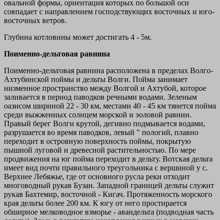
овальной формы, ориентация которых по большой оси
совпадает с направлением господствующих восточных и юго-
восточных ветров.
Глубина котловины может достигать 4 - 5м.
Поименно-дельтовая равнина
Поименно-дельтовая равнина расположена в пределах Волго-
Ахтубинской поймы и дельты Волги. Пойма занимает
низменное пространство между Волгой и Ахтубой, которое
заливается в период паводков речными водами. Зеленым
оазисом шириной 22 - 30 км, местами 40 - 45 км тянется пойма
среди выжженных солнцем морской и эоловой равнин.
Правый берег Волги крутой, дегивно подмывается водами,
разрушается во время паводков, левый " пологий, плавно
переходит в островную поверхность поймы, покрытую
пышной луговой и древесной растительностью. По мере
продвижения на юг пойма переходит в дельту. Вотская дельта
имеет вид почти правильного треугольника с вершиной у с.
Верхнее Лебяжье, где от основного русла реки отходит
многоводный рукав Бузан. Западной границей дельты служит
рукав Бахтемир, восточной - Кигач. Протяженность морского
края дельты более 200 км. К югу от него простирается
обширное мелководное взморье - авандельта (подводная часть