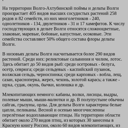
На территории Волго-Ахтубинской поймы и дельты Волги
произрастает 405 видов высших сосудистых растений 258
родов и 82 семейств, из них многолетников - 240,
однолетников - 134, двулетников - 31 и 17 хамефитов. К числу
господствующих в дельте Волги относятся сложноцветные,
злаковые, маревые, бобовые, капустные, осоковые. Эти
семейства составляют 50% общего состава флоры дельты
Волги.
В низовьях дельты Волги насчитывается более 290 видов
растений. Среди них: реликтовые сальвиния и чилим, лотос.
Здесь обитает до 50 видов рыб: среди осетровых - белуга,
осетр, севрюга; среди сельдевых - каспийский пузанок,
волжская сельдь, черноспинка; среди карповых - вобла, лещ,
сазан, красноперка, жерех, чехонь, золотой карась; а также -
щука, судак, окунь, бычки, колюшка и др.
Млекопитающих немного: кабаны, волки, лисицы, выдры,
полевые мыши, мыши-малютки и др. В полупустыне обычны
сайгак, грызуны, орлы. Для дельты Волги характерны белые
цапли, пеликаны. Весной и осенью многочисленны
перелётные водоплавающие птицы. На территории области
обитает около 270 видов птиц, из которых 30 занесены в
Красную книгу России, около 60 видов млекопитающих, из