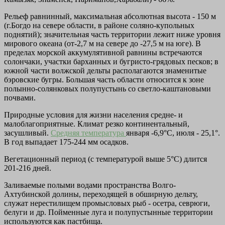
Рельеф равнинный, максимальная абсолютная высота - 150 м
(г.Богдо на севере области, в районе соляно-купольных
поднятий); значительная часть территории лежит ниже уровня
мирового океана (от-2,7 м на севере до -27,5 м на юге). В
пределах морской аккумулятивной равнины встречаются
солончаки, участки барханных и бугристо-грядовых песков; в
южной части волжской дельты располагаются знаменитые
бэровские бугры. Большая часть области относится к зоне
полынно-солянковых полупустынь со светло-каштановыми
почвами.
Природные условия для жизни населения средне- и
малоблагоприятные. Климат резко континентальный,
засушливый.
Средняя температура
января -6,9°С, июля - 25,1°.
В год выпадает 175-244 мм осадков.
Вегетационный период (с температурой выше 5°С) длится
201-216 дней.
Заливаемые полыми водами пространства Волго-
Ахтубинской долины, переходящей в обширную дельту,
служат нерестилищем промысловых рыб - осетра, севрюги,
белуги и др. Пойменные луга и полупустынные территории
используются как пастбища.