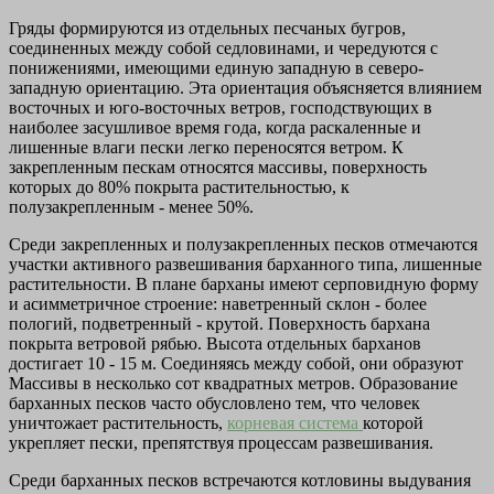
Гряды формируются из отдельных песчаных бугров,
соединенных между собой седловинами, и чередуются с
понижениями, имеющими единую западную в северо-
западную ориентацию. Эта ориентация объясняется влиянием
восточных и юго-восточных ветров, господствующих в
наиболее засушливое время года, когда раскаленные и
лишенные влаги пески легко переносятся ветром. К
закрепленным пескам относятся массивы, поверхность
которых до 80% покрыта растительностью, к
полузакрепленным - менее 50%.
Среди закрепленных и полузакрепленных песков отмечаются
участки активного развешивания барханного типа, лишенные
растительности. В плане барханы имеют серповидную форму
и асимметричное строение: наветренный склон - более
пологий, подветренный - крутой. Поверхность бархана
покрыта ветровой рябью. Высота отдельных барханов
достигает 10 - 15 м. Соединяясь между собой, они образуют
Массивы в несколько сот квадратных метров. Образование
барханных песков часто обусловлено тем, что человек
уничтожает растительность,
корневая система
которой
укрепляет пески, препятствуя процессам развешивания.
Среди барханных песков встречаются котловины выдувания