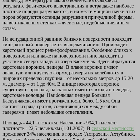
амплитуд температур и малого количества осадков. В
результате физического выветривания и ветра даже наиболее
плотные породы разрушаются, и на месте мощной пачки этих
пород образуются останцы разрушения причудливой формы,
на вертикальных стенках – ячеистые, подобные пчелиным
сотам.
На денудационной равнине близко к поверхности подходит
гипс, который подвергается выщелачиванию. Происходит
карстовый процесс рельефообразования. Особенно близко к
поверхности или даже на поверхности гипс выходит на
участке к северо-западу от озера Баскунчак. Здесь образуются
карстовые воронки, пещеры. В плане воронки имеют
овальную или круглую форму, размеры их колеблются в
широких пределах: глубина – от нескольких метров до 15-20
м, диаметр – от 1 до 40м. В днище некоторых воронок
существуют провалы, на склонах имеются входы в пещеры,
карстовые колодцы. Наибольшая пещера Большая
Баскунчакская имеет протяженность более 1,5 км. Она
состоит из ряда гротов, соединяющихся между собой
галереями, имеет небольшие ответвления.
Площадь - 44,1 тыс.кв.км. Население - 994,1 тыс.чел.;
плотность - 22,5 чел./кв.км (1.01.2007). В
сельской местности
проживает 34% населения, в городах (Астрахань, Ахтубинск,
Камызяк, Знаменск, Нариманов,Харабали) - 66%.