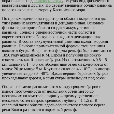
образовались под
влиянием ветра
, текучих вод, физического
выветривания и других. По своему внешнему облику равнина
полого наклонена в сторону Каспийского моря.
По происхождению на территории области выделяются два
типа равнин: аккумулятивная и денудационная. Основной
фон на территории области создают аккумулятивные
равнины. Только в северо-восточной части области в
окрестностях озера Баскунчак находится денудационная
равнина. В состав аккумулятивной равнины входит морская
равнина. Наиболее примечательной формой этой равнины
являются бугры. Впервые эти формы рельефа были описаны в
1856 году академиком К.М. Бэром и получили широкую
известность как бэровские бугры. Их протяженность 0,8 – 5
км, ширина 0,1 – 0,5 км, абсолютные отметки колеблются от
минус 20 до минус 5 м. Крутизна склонов 4 - 10°С, но иногда
увеличивается до 30 - 40°С. Вдоль вершин бэровских бугров
прокладывают дороги, а сами бугры используют под бахчи.
Озера – ильмени располагаются между грядами бугров и
имеют протяженность от нескольких сотен метро до
нескольких километров, ширину – преимущественно в
несколько сотен метров, среднюю глубину – 1-1,5 м. В
северной части области вдоль обрывистого правого берега
реки Волги развивается овражный рельеф.