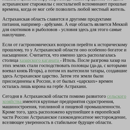
астраханские старожилы с ностальгией вспоминают прошлые
времена, когда ее мог себе позволить любой местный житель.
Астраханская область славится и другими продуктами
питания, например - арбузами. А еще область является Меккой
для охотников и рыболовов - условия здесь для этого самые
наилучшие.
Если от гастрономических вопросов перейти к историческому
прошлому, то у Астраханской области оно особенно богатое и
насыщенное. Считается, что именно здесь располагалась
столица
хазарского каганата
- Итиль. После разгрома хазар на
этих землях стали господствовать половцы (да-да, с которыми
воевал князь Игорь), а потом их вытеснили татары, создавшие
здесь Астраханское царство. Затем эти земли были
присоединены к России, и от былых «царских» времен
осталась лишь корона на гербе Астрахани.
Сегодня в Астраханской области помимо развитого
сельского
хозяйства
имеются крупные предприятия судостроения,
машиностроения, топливной и пищевой промышленности.
Кроме того, здесь расположено крупнейшее в европейской
части России Астраханское газоконденсатное месторождение,
вселяющее уверенность в стабильное будущее области.