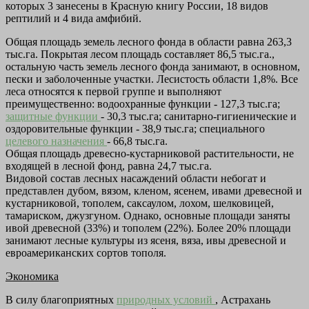
которых 3 занесены в Красную книгу России, 18 видов
рептилий и 4 вида амфибий.
Общая площадь земель лесного фонда в области равна 263,3
тыс.га. Покрытая лесом площадь составляет 86,5 тыс.га.,
остальную часть земель лесного фонда занимают, в основном,
пески и заболоченные участки. Лесистость области 1,8%. Все
леса относятся к первой группе и выполняют
преимущественно: водоохранные функции - 127,3 тыс.га;
защитные функции
- 30,3 тыс.га; санитарно-гигиенические и
оздоровительные функции - 38,9 тыс.га; специального
целевого назначения
- 66,8 тыс.га.
Общая площадь древесно-кустарниковой растительности, не
входящей в лесной фонд, равна 24,7 тыс.га.
Видовой состав лесных насаждений области небогат и
представлен дубом, вязом, кленом, ясенем, ивами древесной и
кустарниковой, тополем, саксаулом, лохом, шелковицей,
тамариском, джузгуном. Однако, основные площади заняты
ивой древесной (33%) и тополем (22%). Более 20% площади
занимают лесные культуры из ясеня, вяза, ивы древесной и
евроамериканских сортов тополя.
Экономика
В силу благоприятных
природных условий
, Астрахань