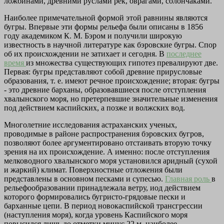
ложбинами, древними руслами рек, оврагами, солончаками.
Наиболее примечательной формой этой равнины являются
бугры. Впервые эти формы рельефа были описаны в 1856
году академиком К. М. Бэром и получили широкую
известность в научной литературе как бэровские бугры. Спор
об их происхождении не затихает и сегодня. В
последнее
время
из множества существующих гипотез превалируют две.
Первая: бугры представляют собой древние прирусловые
образования, т. е. имеют речное происхождение; вторая: бугры
- это древние барханы, образовавшиеся после отступления
хвалынского моря, но претерпевшие значительные изменения
под действием каспийских, а позже и волжских вод.
Многолетние исследования астраханских ученых,
проводимые в районе распространения бэровских бугров,
позволяют более аргументировано отстаивать вторую точку
зрения на их происхождение. А именно: после отступления
мелководного хвалынского моря установился аридный (сухой
и жаркий) климат. Поверхностные отложения были
представлены в основном песками и супесью.
Главная роль
в
рельефообразовании принадлежала ветру, иод действием
которого формировались бугристо-грядовые пески и
барханные цепи. В период новокаспийской трансгрессии
(наступления моря), когда уровень Каспийского моря
повысился лишь до отметки минус 22 м, наиболее