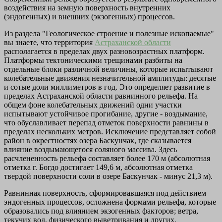
воздействия на земную поверхность внутренних
(эндогенных) и внешних (экзогенных) процессов.
Из раздела "Геологическое строение и полезные ископаемые"
вы знаете, что территория
Астраханской области
располагается в пределах двух разновозрастных платформ.
Платформы тектоническими трещинами разбиты на
отдельные блоки различной величины, которые испытывают
колебательные движения незначительной амплитуды: десятые
и сотые доли миллиметров в год. Это определяет развитие в
пределах Астраханской области равнинного рельефа. На
общем фоне колебательных движений одни участки
испытывают устойчивое прогибание, другие - воздымание,
что обуславливает перепад отметок поверхности равнины в
пределах нескольких метров. Исключение представляет собой
район в окрестностях озера Баскунчак, где сказывается
влияние воздымающегося соляного массива. Здесь
расчлененность рельефа составляет более 170 м (абсолютная
отметка г. Богдо достигает 149,6 м, абсолютная отметка
твердой поверхности соли в озере Баскунчак - минус 21,3 м).
Равнинная поверхность, сформировавшаяся под действием
эндогенных процессов, осложнена формами рельефа, которые
образовались под влиянием экзогенных факторов; ветра,
текучих вод, физического выветривания и других.