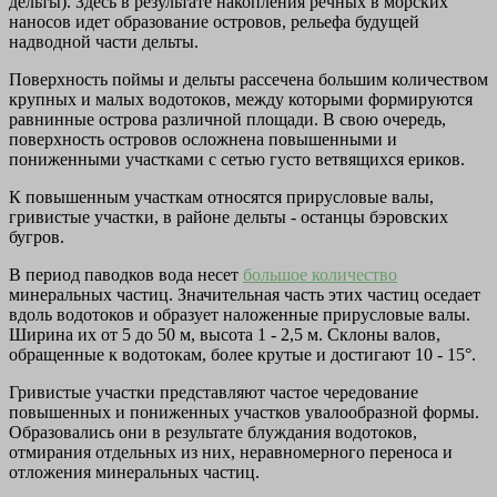
дельты). Здесь в результате накопления речных в морских
наносов идет образование островов, рельефа будущей
надводной части дельты.
Поверхность поймы и дельты рассечена большим количеством
крупных и малых водотоков, между которыми формируются
равнинные острова различной площади. В свою очередь,
поверхность островов осложнена повышенными и
пониженными участками с сетью густо ветвящихся ериков.
К повышенным участкам относятся прирусловые валы,
гривистые участки, в районе дельты - останцы бэровских
бугров.
В период паводков вода несет
большое количество
минеральных частиц. Значительная часть этих частиц оседает
вдоль водотоков и образует наложенные прирусловые валы.
Ширина их от 5 до 50 м, высота 1 - 2,5 м. Склоны валов,
обращенные к водотокам, более крутые и достигают 10 - 15°.
Гривистые участки представляют частое чередование
повышенных и пониженных участков увалообразной формы.
Образовались они в результате блуждания водотоков,
отмирания отдельных из них, неравномерного переноса и
отложения минеральных частиц.