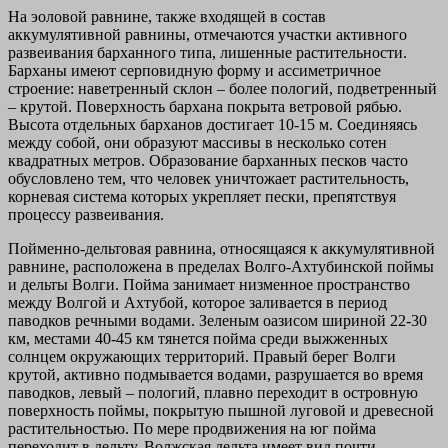
На эоловой равнине, также входящей в состав
аккумулятивной равнины, отмечаются участки активного
развеивания барханного типа, лишенные растительности.
Барханы имеют серповидную форму и ассиметричное
строение: наветренный склон – более пологий, подветренный
– крутой. Поверхность бархана покрыта ветровой рябью.
Высота отдельных барханов достигает 10-15 м. Соединяясь
между собой, они образуют массивы в несколько сотен
квадратных метров. Образование барханных песков часто
обусловлено тем, что человек уничтожает растительность,
корневая система которых укрепляет пески, препятствуя
процессу развеивания.
Пойменно-дельтовая равнина, относящаяся к аккумулятивной
равнине, расположена в пределах Волго-Ахтубинской поймы
и дельты Волги. Пойма занимает низменное пространство
между Волгой и Ахтубой, которое заливается в период
паводков речными водами. Зеленым оазисом шириной 22-30
км, местами 40-45 км тянется пойма среди выжженных
солнцем окружающих территорий. Правый берег Волги
крутой, активно подмывается водами, разрушается во время
паводков, левый – пологий, плавно переходит в островную
поверхность поймы, покрытую пышной луговой и древесной
растительностью. По мере продвижения на юг пойма
переходит в дельту. Волжская дельта имеет вид почти