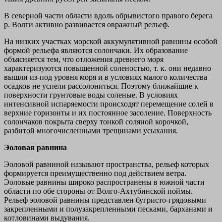
В северной части области вдоль обрывистого правого берега
р. Волги активно развивается овражный рельеф.
На низких участках морской аккумулятивной равнины особой
формой рельефа являются солончаки. Их образование
объясняется тем, что отложения древнего моря
характеризуются повышенной соленостью, т. к. они недавно
вышли из-под уровня моря и в условиях малого количества
осадков не успели рассолониться. Поэтому ближайшие к
поверхности грунтовые воды соленые. В условиях
интенсивной испаряемости происходят перемещение солей в
верхние горизонты и их постоянное засоление. Поверхность
солончаков покрыта сверху тонкой соляной корочкой,
разбитой многочисленными трещинами усыхания.
Эоловая равнина
Эоловой равниной называют пространства, рельеф которых
формируется преимущественно под действием ветра.
Эоловые равнины широко распространены в южной части
области по обе стороны от Волго-Ахтубинской поймы.
Рельеф эоловой равнины представлен бугристо-грядовыми
закрепленными и полузакрепленными песками, барханами и
котловинами выдувания.