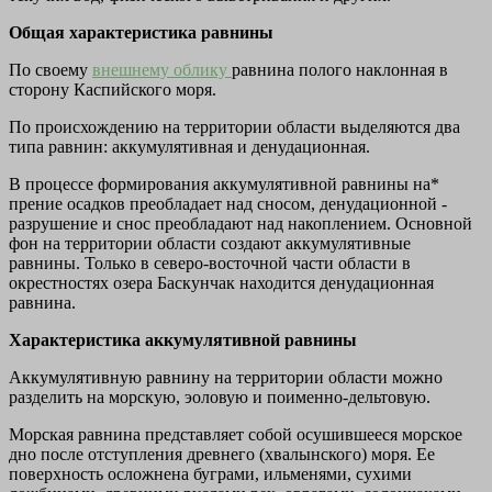
Общая характеристика равнины
По своему
внешнему облику
равнина полого наклонная в
сторону Каспийского моря.
По происхождению на территории области выделяются два
типа равнин: аккумулятивная и денудационная.
В процессе формирования аккумулятивной равнины на*
прение осадков преобладает над сносом, денудационной -
разрушение и снос преобладают над накоплением. Основной
фон на территории области создают аккумулятивные
равнины. Только в северо-восточной части области в
окрестностях озера Баскунчак находится денудационная
равнина.
Характеристика аккумулятивной равнины
Аккумулятивную равнину на территории области можно
разделить на морскую, эоловую и поименно-дельтовую.
Морская равнина представляет собой осушившееся морское
дно после отступления древнего (хвалынского) моря. Ее
поверхность осложнена буграми, ильменями, сухими