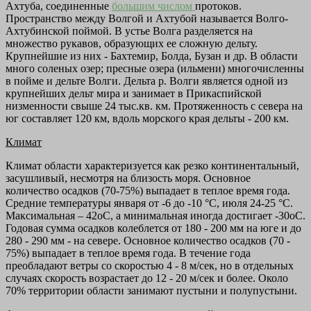
Ахтуба, соединенные
большим числом
протоков.
Пространство между Волгой и Ахтубой называется Волго-
Ахтубинской поймой. В устье Волга разделяется на
множество рукавов, образующих ее сложную дельту.
Крупнейшие из них - Бахтемир, Болда, Бузан и др. В области
много соленых озер; пресные озера (ильмени) многочисленны
в пойме и дельте Волги. Дельта р. Волги является одной из
крупнейших дельт мира и занимает в Прикаспийской
низменности свыше 24 тыс.кв. км. Протяженность с севера на
юг составляет 120 км, вдоль морского края дельты - 200 км.
Климат
Климат области характеризуется как резко континентальный,
засушливый, несмотря на близость моря. Основное
количество осадков (70-75%) выпадает в теплое время года.
Средние температуры января от -6 до -10 °C, июля 24-25 °C.
Максимальная – 42оС, а минимальная иногда достигает -30оС.
Годовая сумма осадков колеблется от 180 - 200 мм на юге и до
280 - 290 мм - на севере. Основное количество осадков (70 -
75%) выпадает в теплое время года. В течение года
преобладают ветры со скоростью 4 - 8 м/сек, но в отдельных
случаях скорость возрастает до 12 - 20 м/сек и более. Около
70% территории области занимают пустыни и полупустыни.