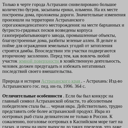
Только в черте города Астрахани снивелировано большое
количество бугров, засыпаны ерики, ильмени. На их месте
построены дома, проложены дороги. Значительные изменения
произошли на территории Астраханского
серогазоконденсатного месторождения: на месте барханных и
бугристо-грядовых песков возведены корпуса
газоперерабатывающего завода, промышленные объекты,
благоустроенные дома, разбиты зеленые аллеи. В дельте и
пойме для ограждения земельных угодий от затопления
строятся дамбы. Впоследствии эти участки подвергаются
вторичному засолению. Перед тем, как вовлечь любой
участок
земной поверхности
в хозяйственную деятельность,
человек должен предугадать и избежать негативных
последствий своего вмешательства.
Природа и история
Астраханского края
. - Астрахань: Изд-во
Астраханского гос. пед. ин-та, 1996. 364 с.
Отличительные особенности
. Если бы был конкурс на
главный символ Астраханской области, то абсолютным
победителем стала бы… черная икра. Действительно, трудно
представить себе более астраханский продукт. Икра из
осетровых рыб стала деликатесом не только в России. К
сожалению, поголовье осетровых в Каспийском море тает на
глазах, и цены на икру выросли до таких пределов, что даже