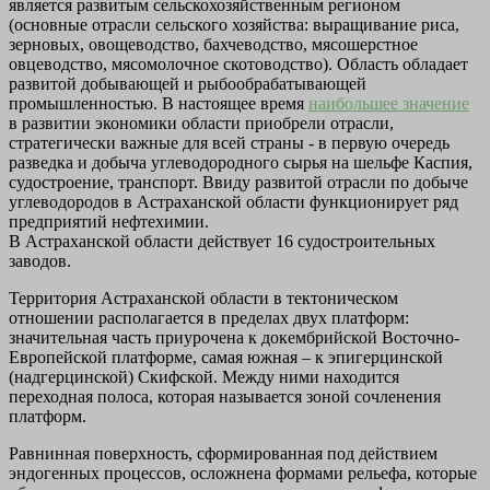
является развитым сельскохозяйственным регионом
(основные отрасли сельского хозяйства: выращивание риса,
зерновых, овощеводство, бахчеводство, мясошерстное
овцеводство, мясомолочное скотоводство). Область обладает
развитой добывающей и рыбообрабатывающей
промышленностью. В настоящее время
наибольшее значение
в развитии экономики области приобрели отрасли,
стратегически важные для всей страны - в первую очередь
разведка и добыча углеводородного сырья на шельфе Каспия,
судостроение, транспорт. Ввиду развитой отрасли по добыче
углеводородов в Астраханской области функционирует ряд
предприятий нефтехимии.
В Астраханской области действует 16 судостроительных
заводов.
Территория Астраханской области в тектоническом
отношении располагается в пределах двух платформ:
значительная часть приурочена к докембрийской Восточно-
Европейской платформе, самая южная – к эпигерцинской
(надгерцинской) Скифской. Между ними находится
переходная полоса, которая называется зоной сочленения
платформ.
Равнинная поверхность, сформированная под действием
эндогенных процессов, осложнена формами рельефа, которые