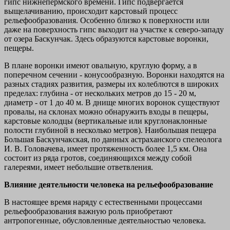
гипс нижнепермского времени. Гипс подвергается
выщелачиванию, происходит карстовый процесс
рельефообразования. Особенно близко к поверхности или
даже на поверхность гипс выходит на участке к северо-западу
от озера Баскунчак. Здесь образуются карстовые воронки,
пещеры.
В плане воронки имеют овальную, круглую форму, а в
поперечном сечении - конусообразную. Воронки находятся на
разных стадиях развития, размеры их колеблются в широких
пределах: глубина - от нескольких метров до 15 - 20 м,
диаметр - от 1 до 40 м. В днище многих воронок существуют
провалы, на склонах можно обнаружить входы в пещеры,
карстовые колодцы (вертикальные или круглонаклонные
полости глубиной в несколько метров). Наибольшая пещера
Большая Баскунчакская, по данных астраханского спелеолога
И. В. Головачева, имеет протяженность более 1,5 км. Она
состоит из ряда гротов, соединяющихся между собой
галереями, имеет небольшие ответвления.
Влияние деятельности человека на рельефообразование
В настоящее время наряду с естественными процессами
рельефообразования важную роль приобретают
антропогенные, обусловленные деятельностью человека.