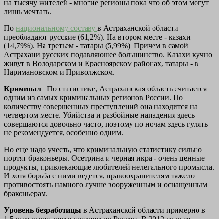
на тысячу жителей - многие регионы пока что об этом могут
лишь мечтать.
По
национальному составу
в Астраханской области
преобладают русские (61,2%). На втором месте - казахи
(14,79%). На третьем - татары (5,99%). Причем в самой
Астрахани русских подавляющее большинство. Казахи кучно
живут в Володарском и Красноярском районах, татары - в
Наримановском и Приволжском.
Криминал
. По статистике, Астраханская область считается
одним из самых криминальных регионов России. По
количеству совершенных преступлений она находится на
четвертом месте. Убийства и разбойные нападения здесь
совершаются довольно часто, поэтому по ночам здесь гулять
не рекомендуется, особенно одним.
Но еще надо учесть, что криминальную статистику сильно
портят браконьеры. Осетрина и черная икра - очень ценные
продукты, привлекающие любителей нелегального промысла.
И хотя борьба с ними ведется, правоохранителям тяжело
противостоять намного лучше вооруженным и оснащенным
браконьерам.
Уровень безработицы
в Астраханской области примерно в
1,5 раза выше, чем в среднем по России. В 2012 году ее