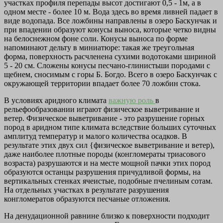
участках профиля перепады высот достигают 0,5 - 1м, а в
одном месте - более 10 м. Вода здесь во время ливней падает в
виде водопада. Все ложбины направлены в озеро Баскунчак и
при впадении образуют конусы выноса, которые четко видны
на белоснежном фоне соли. Конусы выноса по форме
напоминают дельту в миниатюре: такая же треугольная
форма, поверхность расчленена сухими водотоками шириной
5 - 20 см. Сложены конусы песчано-глинистьши породами с
щебнем, сносимым с горы Б. Богдо. Всего в озеро Баскунчак с
окружающей территории впадает более 70 ложбин стока.
В условиях аридного климата
важную роль
в
рельефообразовании играют физическое выветривание и
ветер. Физическое выветривание - это разрушение горных
пород в аридном типе климата вследствие больших суточных
амплитуд температур и малого количества осадков. В
результате этих двух сил {физическое выветривание и ветер),
даже наиболее плотные породы (конгломераты триасового
возраста) разрушаются и на месте мощной пачки этих пород
образуются останцы разрушения причудливой формы, на
вертикальных стенках ячеистые, подобные пчелиным сотам.
На отдельных участках в результате разрушения
конгломератов образуются песчаные отложения.
На денудационной равнине близко к поверхности подходит