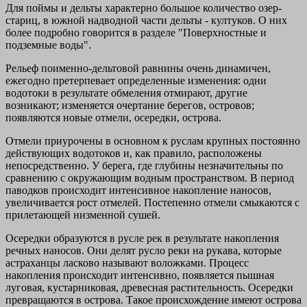
Для поймы и дельты характерно большое количество озер-
стариц, в южной надводной части дельты - култуков. О них
более подробно говорится в разделе "Поверхностные и
подземные воды".
Рельеф поименно-дельтовой равнины очень динамичен,
ежегодно претерпевает определенные изменения: одни
водотоки в результате обмеления отмирают, другие
возникают; изменяется очертание берегов, островов;
появляются новые отмели, осередки, острова.
Отмели приурочены в основном к руслам крупных постоянно
действующих водотоков и, как правило, расположены
непосредственно. У берега, где глубины незначительны по
сравнению с окружающим водным пространством. В период
паводков происходит интенсивное накопление наносов,
увеличивается рост отмелей. Постепенно отмели смыкаются с
прилетающей низменной сушей.
Осередки образуются в русле рек в результате накопления
речных наносов. Они делят русло реки на рукава, которые
астраханцы ласково называют воложками. Процесс
накопления происходит интенсивно, появляется пышная
луговая, кустарниковая, древесная растительность. Осередки
превращаются в острова. Такое происхождение имеют острова