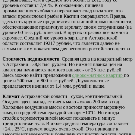
уровень составил 7,91%. К сожалению, пищевая
промышленность области переживает спад из-за того, что
запасы промысловой рыбы в Каспии сокращаются. Правда,
здесь есть крупные предприятия топливной промышленности,
обеспечивающие приличную зарплату своим сотрудникам (на
уровне 60 тыс. руб. в месяц). В других отраслях все намного
скромнее. Средний же уровень зарплат в Астраханской
области составляет 19217 рублей, что является далеко не
самым низким показателем для регионов российского центра.
Стоимость недвижимости.
Средняя цена на квадратный метр
в Астрахани - 38,8 тыс. рублей. Но нижняя планка цен на
квартиры начинается намного раньше - от 25 тыс. рублей.
Здесь можно найти предложения
однокомнатных квартир
по
цене и 500 тыс., и 800 тыс. рублей. Двухкомнатные
предлагаются начиная от 1,4 млн. рублей и выше.
Климат
Астраханской области - сухой, континентальный.
Осадков здесь выпадает очень мало - около 200 мм в год.
Холодные воздушные массы с востока приносят морозную
зиму, со средней температурой января −10°С. Но иногда
столбик термометра зимой может показывать и минус
тридцать ниже нуля. В июле средняя температура составляет
+24…25°С, причем воздух очень сухой. Это приводит к
высокой испаряемости и большему количеству осадков, хотя в