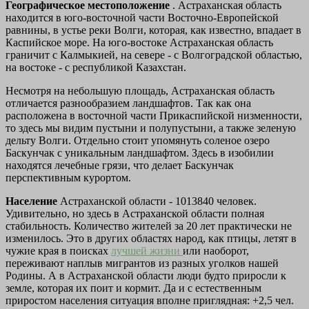
Географическое местоположение
. Астраханская область
находится в юго-восточной части Восточно-Европейской
равнины, в устье реки Волги, которая, как известно, впадает в
Каспийское море. На юго-востоке Астраханская область
граничит с Калмыкией, на севере - с Волгоградской областью,
на востоке - с республикой Казахстан.
Несмотря на небольшую площадь, Астраханская область
отличается разнообразием ландшафтов. Так как она
расположена в восточной части Прикаспийской низменности,
то здесь мы видим пустыни и полупустыни, а также зеленую
дельту Волги. Отдельно стоит упомянуть соленое озеро
Баскунчак с уникальным ландшафтом. Здесь в изобилии
находятся лечебные грязи, что делает Баскунчак
перспективным курортом.
Население
Астраханской области - 1013840 человек.
Удивительно, но здесь в Астраханской области полная
стабильность. Количество жителей за 20 лет практически не
изменилось. Это в других областях народ, как птицы, летят в
чужие края в поисках
лучшей жизни
или наоборот,
переживают наплыв мигрантов из разных уголков нашей
Родины. А в Астраханской области люди будто приросли к
земле, которая их поит и кормит. Да и с естественным
приростом населения ситуация вполне приглядная: +2,5 чел.