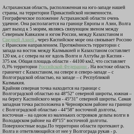
Астраханская область, расположенная на юго-западе нашей
страны, на территории Прикаспийской низменности.
Географическое положение Астраханской области очень
удачное. Она располагается на границе Европы и Азии, Волга
дает выход к 5 морям, являясь связующим звеном между
Северным Кавказом и югом России, между Казахстаном и
Средней Азией
, через Каспийское море она связывает Россию
с Иранским направлением. Протяжённость территории с
запада на восток между Калмыкией и Казахстаном составляет
120 км, а с севера на юг вдоль Волги и Ахтубы до Каспия -
375 км. Общая площадь области - 44100 км2, что составляет
0,3% территории
Российской Федерации
. На востоке область
граничит с Казахстаном, на севере и северо-западе – с
Волгоградской областью, на западе – с Республикой
Калмыкия.
Крайняя северная точка находится на границе с
Волгоградской областью на 48°52" северной широты, южная –
на берегу Каспийского моря - 45°31" северной широты. Самая
западная точка расположена в Черноярском районе на границе
с Волгоградской областью - 44°58" восточной долготы,
восточная – на одном из маленьких островков дельты волги в
Володарском районе на 49°15" восточной долготы.
Поверхностные воды.По территории области протекают р.
Волга и ответвляющийся от нее у Волгограда рукав - р.