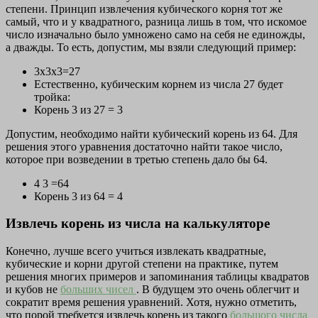
степени. Принцип извлечения кубического корня тот же
самый, что и у квадратного, разница лишь в том, что искомое
число изначально было умножено само на себя не единожды,
а дважды. То есть, допустим, мы взяли следующий пример:
3x3x3=27
Естественно, кубическим корнем из числа 27 будет
тройка:
Корень 3 из 27 = 3
Допустим, необходимо найти кубический корень из 64. Для
решения этого уравнения достаточно найти такое число,
которое при возведении в третью степень дало бы 64.
4 3 =64
Корень 3 из 64 = 4
Извлечь корень из числа на калькуляторе
Конечно, лучше всего учиться извлекать квадратные,
кубические и корни другой степени на практике, путем
решения многих примеров и запоминания таблицы квадратов
и кубов не
больших чисел
. В будущем это очень облегчит и
сократит время решения уравнений. Хотя, нужно отметить,
что порой требуется извлечь корень из такого
большого числа