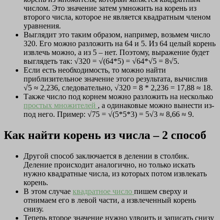
числом. Это значение затем умножить на корень из
второго числа, которое не является квадратным членом
уравнения.
Выглядит это таким образом, например, возьмем число
320. Его можно разложить на 64 и 5. Из 64 целый корень
извлечь можно, а из 5 – нет. Поэтому, выражение будет
выглядеть так: √320 = √(64*5) = √64*√5 = 8√5.
Если есть необходимость, то можно найти
приблизительное значение этого результата, вычислив
√5 ≈ 2,236, следовательно, √320 = 8 * 2,236 = 17,88 ≈ 18.
Также число под корнем можно разложить на несколько
простых множителей
, а одинаковые можно вынести из-
под него. Пример: √75 = √(5*5*3) = 5√3 ≈ 8,66 ≈ 9.
Как найти корень из числа – 2 способ
Другой способ заключается в делении в столбик.
Деление происходит аналогично, но только искать
нужно квадратные числа, из которых потом извлекать
корень.
В этом случае
квадратное число
пишем сверху и
отнимаем его в левой части, а извлеченный корень
снизу.
Теперь второе значение нужно удвоить и записать снизу