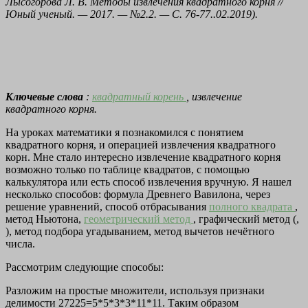
Лысогорова Л. В. Методы извлечения квадратного корня //
Юный ученый. — 2017. — №2.2. — С. 76-77..02.2019).
Ключевые слова
:
квадратный корень
, извлечение
квадратного корня.
На уроках математики я познакомился с понятием
квадратного корня, и операцией извлечения квадратного
корн. Мне стало интересно извлечение квадратного корня
возможно только по таблице квадратов, с помощью
калькулятора или есть способ извлечения вручную. Я нашел
несколько способов: формула Древнего Вавилона, через
решение уравнений, способ отбрасывания
полного квадрата
,
метод Ньютона,
геометрический метод
, графический метод (,
), метод подбора угадыванием, метод вычетов нечётного
числа.
Рассмотрим следующие способы:
Разложим на простые множители, используя признаки
делимости 27225=5*5*3*3*11*11. Таким образом