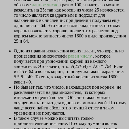
образом:
данное число
кратно 100, значит, его можно
разделить на 25; так как корень из числа 25 извлекается,
то число является квадратным и подходит для
дальнейших вычислений; при делении получаем еще
одно число – 64. Это число тоже квадратное, поэтому
корень извлекается хорошо; после этих расчетов под
корнем можно записать число 1600 в виде произведения
25 и 64.
Одно из правил извлечения корня гласит, что корень из
произведения множителей
равен числу
, которое
получается при умножении корней из каждого
множителя. Это значит, что: √(25*64) = √25 * √64. Если
из 25 и 64 извлечь корни, то получим такое выражение:
5 * 8 = 40. То есть, квадратный корень из числа 1600
равен 40.
Но бывает так, что число, находящееся под корнем, не
раскладывается на два множителя, из которых
извлекается целый корень. Обычно такое можно
осуществить только для одного из множителей. Поэтому
чаще всего найти абсолютно точный ответ в таком
уравнении не получается.
В таком случае можно высчитать только
приблизительное значение. Поэтому нужно извлечь
корень из множителя, который является квадратным