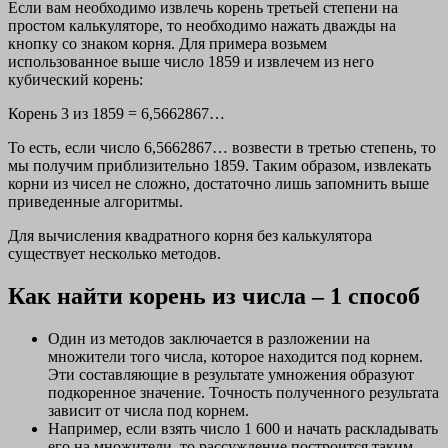
Если вам необходимо извлечь корень третьей степени на
простом калькуляторе, то необходимо нажать дважды на
кнопку со знаком корня. Для примера возьмем
использованное выше число 1859 и извлечем из него
кубический корень:
Корень 3 из 1859 = 6,5662867…
То есть, если число 6,5662867… возвести в третью степень, то
мы получим приблизительно 1859. Таким образом, извлекать
корни из чисел не сложно, достаточно лишь запомнить выше
приведенные алгоритмы.
Для вычисления квадратного корня без калькулятора
существует несколько методов.
Как найти корень из числа – 1 способ
Один из методов заключается в разложении на
множители того числа, которое находится под корнем.
Эти составляющие в результате умножения образуют
подкоренное значение. Точность полученного результата
зависит от числа под корнем.
Например, если взять число 1 600 и начать раскладывать
его на множители, то рассуждение построится таким