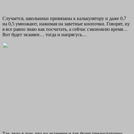
Случается, школьники привязаны к калькулятору и даже 0,7
на 0,5 умножают, нажимая на заветные кнопочки. Говорят, ну
я все равно знаю как посчитать, а сейчас сэкономлю время…
Вот будет экзамен… тогда и напрягусь…
Так дело в том, что на экзамене и так будет предостаточно