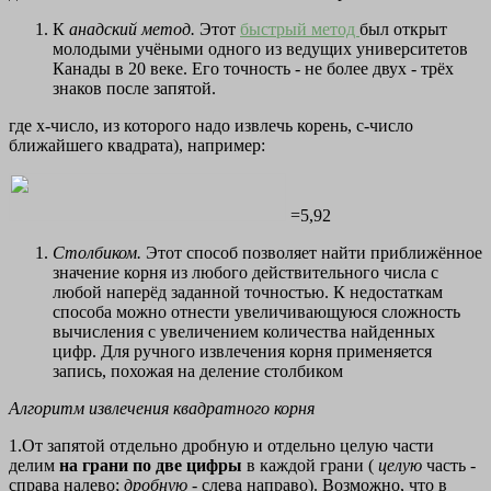
К
анадский метод.
Этот
быстрый метод
был открыт
молодыми учёными одного из ведущих университетов
Канады в 20 веке. Его точность - не более двух - трёх
знаков после запятой.
где х-число, из которого надо извлечь корень, с-число
ближайшего квадрата), например:
=5,92
Столбиком.
Этот способ позволяет найти приближённое
значение корня из любого действительного числа с
любой наперёд заданной точностью. К недостаткам
способа можно отнести увеличивающуюся сложность
вычисления с увеличением количества найденных
цифр. Для ручного извлечения корня применяется
запись, похожая на деление столбиком
Алгоритм извлечения квадратного корня
1.От запятой отдельно дробную и отдельно целую части
делим
на грани по две цифры
в каждой грани (
целую
часть -
справа налево;
дробную
- слева направо). Возможно, что в