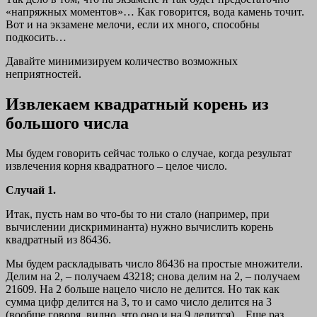
«напряжных моментов»… Как говорится, вода камень точит.
Вот и на экзамене мелочи, если их много, способны
подкосить…
Давайте минимизируем количество возможных
неприятностей.
Извлекаем квадратный корень из
большого числа
Мы будем говорить сейчас только о случае, когда результат
извлечения корня квадратного – целое число.
Случай 1.
Итак, пусть нам во что-бы то ни стало (например, при
вычислении дискриминанта) нужно вычислить корень
квадратный из 86436.
Мы будем раскладывать число 86436 на простые множители.
Делим на 2, – получаем 43218; снова делим на 2, – получаем
21609. На 2 больше нацело число не делится. Но так как
сумма цифр делится на 3, то и само число делится на 3
(вообще говоря, видно, что оно и на 9 делится). . Еще раз