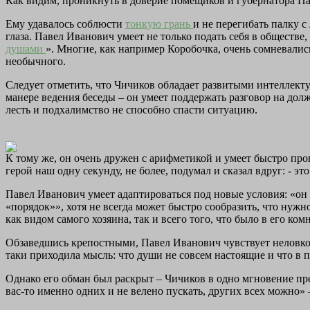
Как видим, проникнуть в доверие помещиков и губернатора П
Ему удавалось соблюсти
тонкую грань
и не перегибать палку с
глаза. Павел Иванович умеет не только подать себя в обществе
душами
». Многие, как например Коробочка, очень сомневались
необычного.
Следует отметить, что Чичиков обладает развитыми интеллект
манере ведения беседы – он умеет поддержать разговор на дол
лесть и подхалимство не способно спасти ситуацию.
К тому же, он очень дружен с арифметикой и умеет быстро пров
герой наш одну секунду, не более, подумал и сказал вдруг: - эт
Павел Иванович умеет адаптироваться под новые условия: «он 
«порядок»», хотя не всегда может быстро сообразить, что нужн
как видом самого хозяина, так и всего того, что было в его ком
Обзаведшись крепостными, Павел Иванович чувствует неловкость
таки приходила мысль: что души не совсем настоящие и что в п
Однако его обман был раскрыт – Чичиков в одно мгновение пре
вас-то именно одних и не велено пускать, других всех можно» 