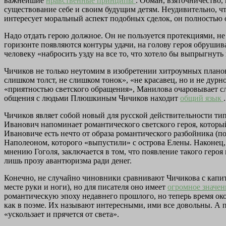
важнейшие
нравственные принципы
. Обман, взяточничество,
существование себе и своим будущим детям. Неудивительно, чт
интересует моральный аспект подобных сделок, он полностью оп
Надо отдать герою должное. Он не пользуется протекциями, не х
горизонте появляются контуры удачи, на голову героя обрушива
человеку «набросить узду на все то, что хотело бы выпрыгнуть 
Чичиков не только неутомим в изобретении хитроумных планов.
слишком толст, не слишком тонок», «не красавец, но и не дур
«приятностью светского обращения», Манилова очаровывает с
общения с людьми Плюшкиным Чичиков находит
общий язык
.
Чичиков являет собой новый для русской действительности тип
Иванович напоминает романтического светского героя, который
Ивановиче есть нечто от образа романтического разбойника (п
Наполеоном, которого «выпустили» с острова Елены. Наконец,
мнению Гоголя, заключается в том, что появление такого героя
лишь прозу авантюризма ради денег.
Конечно, не случайно чиновники сравнивают Чичикова с капит
месте руки и ноги), но для писателя оно имеет
огромное значе
романтическую эпоху недавнего прошлого, но теперь время око
как в поэме. Их называют интересными, ими все довольны. А 
«ускользает и прячется от света».