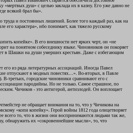
которых Павел Иванович старается обеспечить достойное
 «мертвых душ» с целью заклада их в казну. Его уже давно не
где всякий брал бы».
ого труда и постоянных лишений. Более того каждый раз, как на
ле его характера», ибо понимает, как тяжело русскому
пить копейке». В его внешности нет ярких черт, он «не
ворит на понятном собеседнику языке. Чиновников он покоряет
ает в Шашки на души умерших крестьян. Даже с избегающим
ет его из ряда литературных ассоциаций. Иногда Павел
акие отпускают в модных повестях…». Во-вторых, в Павле
). В-третьих, городские чиновники сравнивают его с
ассоциации пародийны. Но не только. Самое страшное, по
ическим. Чичиков - это антигерой, антизлодей. Он воплощает
тмейстер не обращает внимания на то, что у Чичикова на
овскому «копи копейку». Герой войны 1812 года олицетворяет
ее всего то, что в жизни они воспринимаются людьми так же,
шу, обнаружить их «сокровеннейшие мысли», то, что