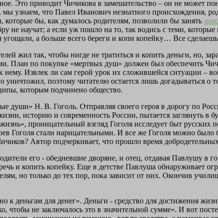
ное. Это приводит Чичикова в замешательство – он не может поня
е, мы узнаем, что Павел Иванович незнатного происхождения, ро
ы, которые бы, как думалось родителям, позволили бы занять
хор
ру не научат; а если уж пошло на то, так водись с теми, которые
бя угощали, а больше всего береги и копи копейку… Все сделаеш
лей жил так, чтобы нигде не тратиться и копить деньги, но, за
ми. План по покупке «мертвых душ» должен был обеспечить Чичи
к нему. Извлек ли сам герой урок их сложившейся ситуации – во
о уничтожил, поэтому читателю остается лишь догадываться о то
нципы, которым подчинено общество.
ые души» Н. В. Гоголь. Отправляя своего героя в дорогу по Росс
й жизни, историю и современность России, пытается заглянуть в б
изнь», проницательный взгляд Гоголя исследует быт русских п
оев Гоголя стали нарицательными. И все же Гоголя можно было 
Чичиков? Автор подчеркивает, что прошло время добродетельных
Родители его - обедневшие дворяне, и отец, отдавая Павлушу в 
еречь и копить копейку. Еще в детстве Павлуша обнаруживает ог
елям, но только до тех пор, пока зависит от них. Окончив учи
но к деньгам для денег». Деньги - средство для достижения жизн
о, чтобы не заключалось это в значительной сумме». И вот пост