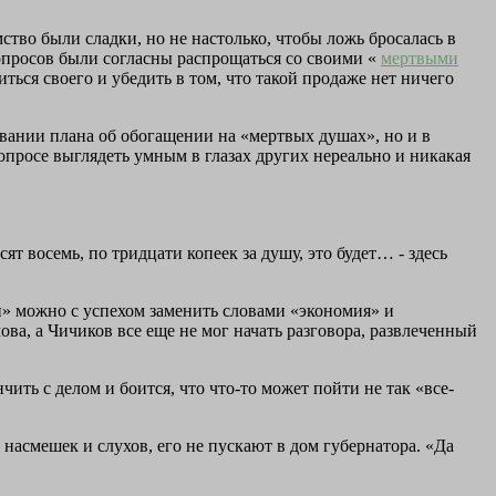
ство были сладки, но не настолько, чтобы ложь бросалась в
вопросов были согласны распрощаться со своими «
мертвыми
ься своего и убедить в том, что такой продаже нет ничего
вании плана об обогащении на «мертвых душах», но и в
опросе выглядеть умным в глазах других нереально и никакая
т восемь, по тридцати копеек за душу, это будет… - здесь
и» можно с успехом заменить словами «экономия» и
ова, а Чичиков все еще не мог начать разговора, развлеченный
ить с делом и боится, что что-то может пойти не так «все-
насмешек и слухов, его не пускают в дом губернатора. «Да