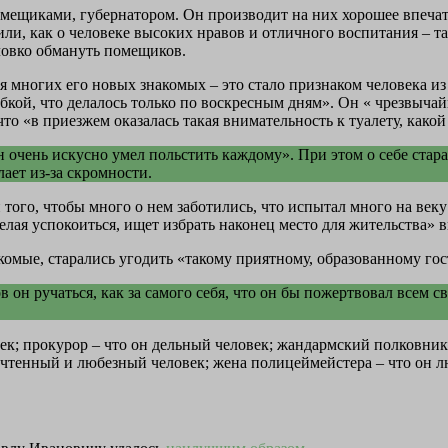
омещиками, губернатором. Он производит на них хорошее впеча
ли, как о человеке высоких нравов и отличного воспитания – т
ловко обмануть помещиков.
ля многих его новых знакомых – это стало признаком человека и
бкой, что делалось только по воскресным дням». Он « чрезвыча
о «в приезжем оказалась такая внимательность к туалету, какой
н очень искусно умел польстить каждому». При этом о себе стара
лает из-за скромности.
 того, чтобы много о нем заботились, что испытал много на веку
желая успокоиться, ищет избрать наконец место для жительства»
акомые, старались угодить «такому приятному, образованному го
в он ручаться, как за самого себя, что он бы пожертвовал всем
ек; прокурор – что он дельный человек; жандармский полковник
очтенный и любезный человек; жена полицеймейстера – что он 