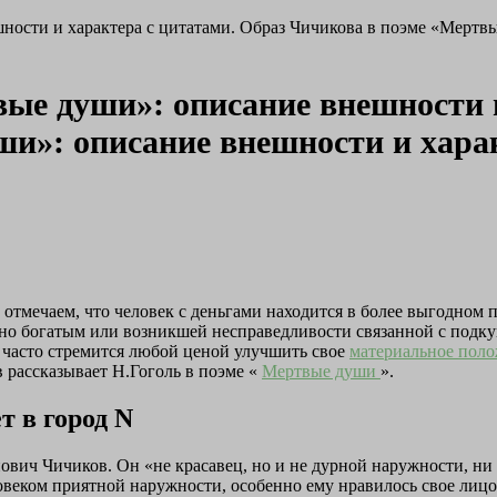
ности и характера с цитатами. Образ Чичикова в поэме «Мертвы
ые души»: описание внешности и
и»: описание внешности и хара
да отмечаем, что человек с деньгами находится в более выгодно
но богатым или возникшей несправедливости связанной с подку
 часто стремится любой ценой улучшить свое
материальное пол
 рассказывает Н.Гоголь в поэме «
Мертвые души
».
т в город N
ич Чичиков. Он «не красавец, но и не дурной наружности, ни сл
ловеком приятной наружности, особенно ему нравилось свое лицо