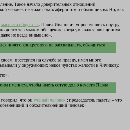
тление. Такое начало доверительных отношений
акой человек не может быть аферистом и обманщиком. Но, как
з
высшего общества
. Павел Иванович «проснувшись поутру
йно долго тер мылом обе щеки», когда умывался, «выщипнул
 даже не везде видывано».
лся ничего конкретного не рассказывать, обходиться
 своем, претерпел на службе за правду, имел много
 вызывали у окружающих некое чувство жалости к Чичикову.
стю».
 своим имением, чтобы иметь сотую долю качеств Павла
 говорил, что он
ученый человек
; председатель палаты – что
любезнейший и обходительнейший человек».