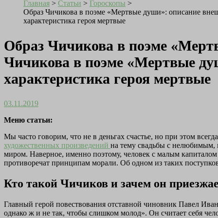
Главная
>
Статьи
>
Гороскопы
>
Образ Чичикова в поэме «Мертвые души»: описание внеш
характеристика героя мертвые
Образ Чичикова в поэме «Мертв
Чичикова в поэме «Мертвые душ
характеристика героя мертвые
03.11.2019
Меню статьи:
Мы часто говорим, что не в деньгах счастье, но при этом всег
художественных произведений
на тему свадьбы с нелюбимым, 
миром. Наверное, именно поэтому, человек с малым капиталом
противоречат принципам морали. Об одном из таких поступков
Кто такой Чичиков и зачем он приезжае
Главный герой повествования отставной чиновник Павел Иванов
однако ж и не так, чтобы слишком молод». Он считает себя че