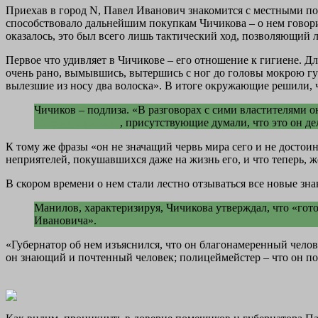
Приехав в город N, Павел Иванович знакомится с местными п
способствовало дальнейшим покупкам Чичикова – о нем говори
оказалось, это был всего лишь тактический ход, позволяющий 
Первое что удивляет в Чичикове – его отношение к гигиене. Д
очень рано, вымывшись, вытершись с ног до головы мокрою гу
вылезшие из носу два волоска». В итоге окружающие решили, чт
Чичиков – подлиза. «В разговорах с сими властителями о
общими фразами
, присутствующие думали, что это он де
К тому же фразы «он не значащий червь мира сего и не достоин
неприятелей, покушавшихся даже на жизнь его, и что теперь, 
В скором времени о нем стали лестно отзываться все новые зн
Манилов, характеризируя, Чичикова утверждал, что «гото
Ивановича».
«Губернатор об нем изъяснился, что он благонамеренный челов
он знающий и почтенный человек; полицеймейстер – что он п