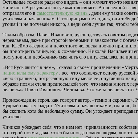
Остальные тоже не рады его видеть – они мямлят что-то невнят
Чичикова. В результате он уезжает восвояси. В последней глав
отправляя его в
самостоятельную жизнь
, дали ему такие совет
учителям и начальникам. С товарищами не водись, они тебя доб
угощай и не потчевай никого, а веди себя лучше так, чтобы те
Таким образом, Павел Иванович, руководствуясь советом родите
нереальным, даже при строгой экономии и знакомстве с богача
так. Клеймо афериста и нечестного человека прочно прилипло 
бы приоткрыть тайну, но, к сожалению, Николай Васильевич ег
поступок или необходимо смягчить его вину, ссылаясь на при
«Вся Русь явится в нем», - сказал о своем произведении «Мертв
национальному характеру
, все, что составляет основу русско
«всю страшную, потрясающую тину мелочей, опутавших нашу ж
образов поэмы стала предпосылкой того, что имена многих гер
человека» Павла Ивановича Чичикова. Что же за человек этот 
Происхождение героя, как говорит автор, «темно и скромно». 
мудрый наказ: угождать Учителям и начальникам и, главное, б
бы скопить хотя бы небольшую сумму. Он угождает преподават
учителю.
Чичиков убеждает себя, что в нем нет «привязанности собствен
что герой поэмы даже хотел бы иногда помочь людям, «но тольк