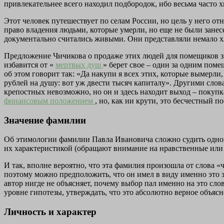
привлекательнее всего находил подбородок, ибо весьма часто х
Этот человек путешествует по селам России, но цель у него от
право владения людьми, которые умерли, но еще не были занес
документально считались живыми. Они представляли немало хло
Предложение Чичикова о продаже этих людей для помещиков зв
избавится от «
мертвых душ
» берет свое – один за одним пом
об этом говорит так: «Да накупи я всех этих, которые вымерли
рублей на душу: вот уж двести тысяч капиталу». Другими сло
крепостных невозможно, но он и здесь находит выход – покупка
финансовым положением
, но, как ни крути, это бесчестный п
Значение фамилии
Об этимологии фамилии Павла Ивановича сложно судить однозн
их характеристикой (обращают внимание на нравственные или 
И так, вполне вероятно, что эта фамилия произошла от слова 
поэтому можно предположить, что он имел в виду именно это з
автор нигде не объясняет, почему выбор пал именно на это сло
уровне гипотезы, утверждать, что это абсолютно верное объяс
Личность и характер