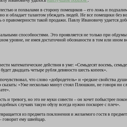
авлу Ивановичу удалось
наилучшим образом
.
 лестью и похвалами в сторону помещиков – его ложь и подхалим
, но и обладает талантом убеждать людей. Не все помещики без 
 о правомерности такой продажи. Павлу Ивановичу удается добит
уальными способностями. Это проявляется не только при обдумы
жном уровне, не имея достаточной обознаности в том или ином в
ести математические действия в уме: «Семьдесят восемь, семьдеся
о будет двадцать четыре рубля девяносто шесть копеек».
почувствовал, что слово «добродетель» и «редкие свойства душ
о сказать: «Уже несколько минут стоял Плюшкин, не говоря ни сл
нате».
 и тревогу, но это не муки совести – он хочет побыстрее поконч
одобных случаях такую обузу всегда нужно поскорее с плеч».
вращается из предмета поклонения и желаемого гостя в предмет 
– говорит ему швейцар.