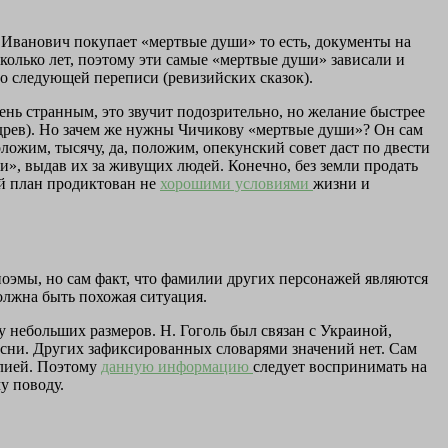
ел Иванович покупает «мертвые души» то есть, документы на
колько лет, поэтому эти самые «мертвые души» зависали и
до следующей переписи (ревизийских сказок).
нь странным, это звучит подозрительно, но желание быстрее
здрев). Но зачем же нужны Чичикову «мертвые души»? Он сам
оложим, тысячу, да, положим, опекунский совет даст по двести
и», выдав их за живущих людей. Конечно, без земли продать
ой план продиктован не
хорошими условиями
жизни и
оэмы, но сам факт, что фамилии других персонажей являются
олжна быть похожая ситуация.
у небольших размеров. Н. Гоголь был связан с Украиной,
есни. Других зафиксированных словарями значений нет. Сам
илией. Поэтому
данную информацию
следует воспринимать на
у поводу.