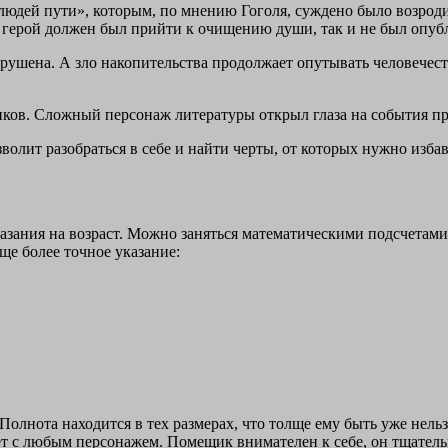
людей пути», которым, по мнению Гоголя, суждено было возродит
 герой должен был прийти к очищению души, так и не был опуб
зрушена. А зло накопительства продолжает опутывать человечес
ов. Сложный персонаж литературы открыл глаза на события пр
лит разобраться в себе и найти черты, от которых нужно избави
азания на возраст. Можно заняться математическими подсчетами
ще более точное указание:
 Полнота находится в тех размерах, что толще ему быть уже нел
вает с любым персонажем. Помещик внимателен к себе, он тщател