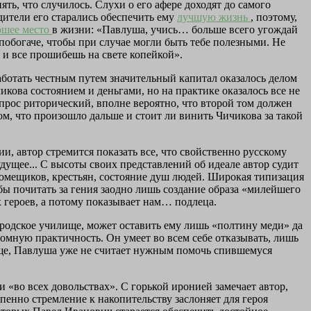
ть, что случилось. Слухи о его афере доходят до самого
дители его старались обеспечить ему
лучшую жизнь
, поэтому,
ошее место
в жизни: «Павлуша, учись… больше всего угождай
 побогаче, чтобы при случае могли быть тебе полезными. Не
ь и все прошибешь на свете копейкой».
работать честным путем значительный капитал оказалось делом
кова состоянием и деньгами, но на практике оказалось все не
прос риторический, вполне вероятно, что второй том должен
м, что произошло дальше и стоит ли винить Чичикова за такой
ии, автор стремится показать все, что свойственно русскому
удущее... С высоты своих представлений об идеале автор судит
омещиков, крестьян, состояние душ людей. Широкая типизация
бы почитать за гения заодно лишь создание образа «милейшего
 героев, а потому показывает нам… подлеца.
городское училище, может оставить ему лишь «полтину меди» да
ромную практичность. Он умеет во всем себе отказывать, лишь
лище, Павлуша уже не считает нужным помочь спившемуся
и «во всех довольствах». С горькой иронией замечает автор,
епенно стремление к накопительству заслоняет для героя