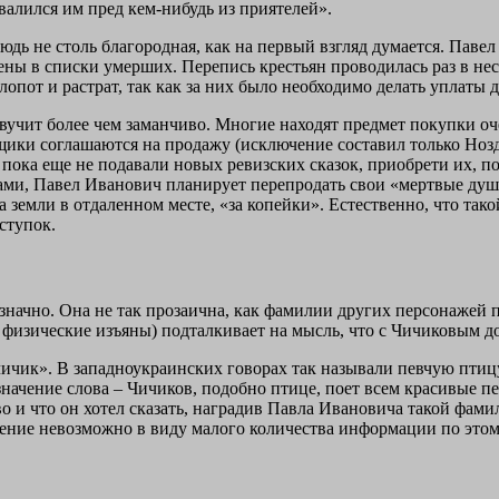
валился им пред кем-нибудь из приятелей».
нюдь не столь благородная, как на первый взгляд думается. Пав
ены в списки умерших. Перепись крестьян проводилась раз в нес
пот и растрат, так как за них было необходимо делать уплаты 
учит более чем заманчиво. Многие находят предмет покупки оче
ещики соглашаются на продажу (исключение составил только Но
, пока еще не подавали новых ревизских сказок, приобрети их, п
вами, Павел Иванович планирует перепродать свои «мертвые душ
 земли в отдаленном месте, «за копейки». Естественно, что так
оступок.
ачно. Она не так прозаична, как фамилии других персонажей п
физические изъяны) подталкивает на мысль, что с Чичиковым д
«чичик». В западноукраинских говорах так называли певчую птиц
начение слова – Чичиков, подобно птице, поет всем красивые п
во и что он хотел сказать, наградив Павла Ивановича такой фам
нение невозможно в виду малого количества информации по этом