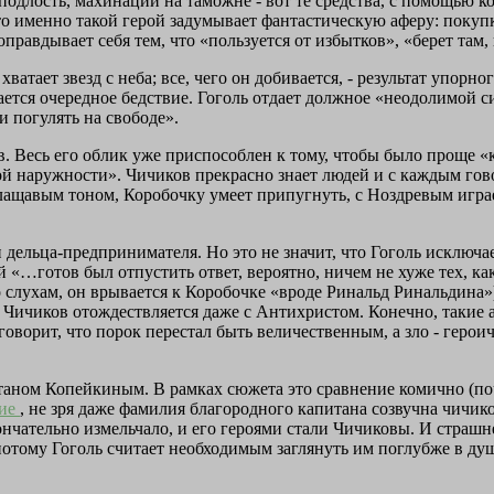
 подлость, махинации на таможне - вот те средства, с помощью 
о именно такой герой задумывает фантастическую аферу: покупку
равдывает себя тем, что «пользуется от избытков», «берет там, 
ватает звезд с неба; все, чего он добивается, - результат упорн
ется очередное бедствие. Гоголь отдает должное «неодолимой си
и погулять на свободе».
 Весь его облик уже приспособлен к тому, чтобы было проще «ко
ной наружности». Чичиков прекрасно знает людей и с каждым го
лащавым тоном, Коробочку умеет припугнуть, с Ноздревым игр
 дельца-предпринимателя. Но это не значит, что Гоголь исключа
 «…готов был отпустить ответ, вероятно, ничем не хуже тех, к
о слухам, он врывается к Коробочке «вроде Ринальд Ринальдина»
 Чичиков отождествляется даже с Антихристом. Конечно, такие 
 говорит, что порок перестал быть величественным, а зло - геро
аном Копейкиным. В рамках сюжета это сравнение комично (поч
ние
, не зря даже фамилия благородного капитана созвучна чичик
нчательно измельчало, и его героями стали Чичиковы. И страшн
потому Гоголь считает необходимым заглянуть им поглубже в ду