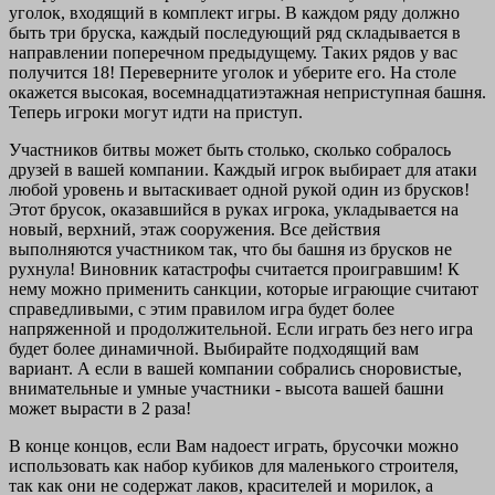
уголок, входящий в комплект игры. В каждом ряду должно
быть три бруска, каждый последующий ряд складывается в
направлении поперечном предыдущему. Таких рядов у вас
получится 18! Переверните уголок и уберите его. На столе
окажется высокая, восемнадцатиэтажная неприступная башня.
Теперь игроки могут идти на приступ.
Участников битвы может быть столько, сколько собралось
друзей в вашей компании. Каждый игрок выбирает для атаки
любой уровень и вытаскивает одной рукой один из брусков!
Этот брусок, оказавшийся в руках игрока, укладывается на
новый, верхний, этаж сооружения. Все действия
выполняются участником так, что бы башня из брусков не
рухнула! Виновник катастрофы считается проигравшим! К
нему можно применить санкции, которые играющие считают
справедливыми, с этим правилом игра будет более
напряженной и продолжительной. Если играть без него игра
будет более динамичной. Выбирайте подходящий вам
вариант. А если в вашей компании собрались сноровистые,
внимательные и умные участники - высота вашей башни
может вырасти в 2 раза!
В конце концов, если Вам надоест играть, брусочки можно
использовать как набор кубиков для маленького строителя,
так как они не содержат лаков, красителей и морилок, а