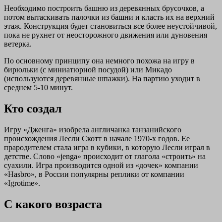
Необходимо построить башню из деревянных брусочков, а
потом вытаскивать палочки из башни и класть их на верхний
этаж. Конструкция будет становиться все более неустойчивой,
пока не рухнет от неосторожного движения или дуновения
ветерка.
По основному принципу она немного похожа на игру в
бирюльки (с миниатюрной посудой) или Микадо
(используются деревянные шпажки). На партию уходит в
среднем 5-10 минут.
Кто создал
Игру «Дженга» изобрела англичанка танзанийского
происхождения Лесли Скотт в начале 1970-х годов. Ее
прародителем стала игра в кубики, в которую Лесли играл в
детстве. Слово «jenga» происходит от глагола «строить» на
суахили. Игра производится одной из «дочек» компании
«Hasbro», в России популярны реплики от компании
«Igrotime».
С какого возраста