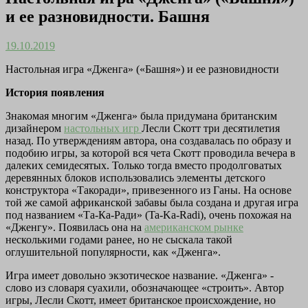
и ее разновидности. Башня
19.10.2019
Настольная игра «Дженга» («Башня») и ее разновидности
История появления
Знакомая многим «Дженга» была придумана британским
дизайнером
настольных игр
Лесли Скотт три десятилетия
назад. По утверждениям автора, она создавалась по образу и
подобию игры, за которой вся чета Скотт проводила вечера в
далеких семидесятых. Только тогда вместо продолговатых
деревянных блоков использовались элементы детского
конструктора «Такоради», привезенного из Ганы. На основе
той же самой африканской забавы была создана и другая игра
под названием «Та-Ка-Ради» (Ta-Ka-Radi), очень похожая на
«Дженгу». Появилась она на
американском рынке
несколькими годами ранее, но не сыскала такой
оглушительной популярности, как «Дженга».
Игра имеет довольно экзотическое название. «Дженга» -
слово из словаря суахили, обозначающее «строить». Автор
игры, Лесли Скотт, имеет британское происхождение, но