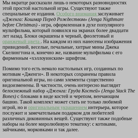
Мы вкратце рассказали лишь о некоторых разновидностях
этой простой настольной игры. Существуют также
специальные ее издания.
Особого внимания
заслуживает
«Дженга: Кошмар Перед Рождеством» (Jenga Nigthmare
before Christmas)
- игра, оформленная в духе популярного
мультфильма, который появился на экранах более двадцати
лет назад. Блоки окрашены в черный, фиолетовый и
оранжевый цвета
. На каждом из них нанесены изображения
привидений, веселые, печальные, хитрые мины Джека
Скелингтона и, конечно же, название мультфильма с его
фирменным «хэллоуинским» шрифтом.
Помимо того есть немало настольных игр, созданных по
мотивам «Дженги». В некоторых сохранены правила
оригинальной игры, но сами элементы существенно
видоизменены. В частности, очень интересно выглядит
белоснежный набор
«Дженга: Груда Костей» (Jenga Stack The
Bones)
с блоками в виде костей и черепом, венчающим
башню. Такой комплект может стать не только любимой
игрой, но и
оригинальным украшением
интерьера, которое
послужит и замечательным подарком для любителей
различных диковинных вещей. Существуют также подобные
наборы на более миролюбивую тематику: с котиками,
зайчиками, морковками и так далее.