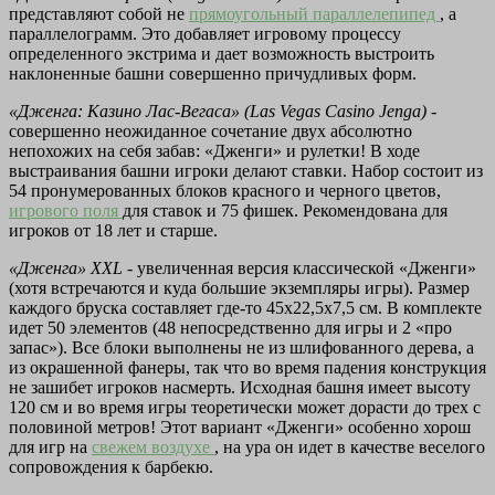
представляют собой не
прямоугольный параллелепипед
, а
параллелограмм. Это добавляет игровому процессу
определенного экстрима и дает возможность выстроить
наклоненные башни совершенно причудливых форм.
«Дженга: Казино Лас-Вегаса» (Las Vegas Casino Jenga)
-
совершенно неожиданное сочетание двух абсолютно
непохожих на себя забав: «Дженги» и рулетки! В ходе
выстраивания башни игроки делают ставки. Набор состоит из
54 пронумерованных блоков красного и черного цветов,
игрового поля
для ставок и 75 фишек. Рекомендована для
игроков от 18 лет и старше.
«Дженга» XXL
- увеличенная версия классической «Дженги»
(хотя встречаются и куда большие экземпляры игры). Размер
каждого бруска составляет где-то 45x22,5x7,5 см. В комплекте
идет 50 элементов (48 непосредственно для игры и 2 «про
запас»). Все блоки выполнены не из шлифованного дерева, а
из окрашенной фанеры, так что во время падения конструкция
не зашибет игроков насмерть. Исходная башня имеет высоту
120 см и во время игры теоретически может дорасти до трех с
половиной метров! Этот вариант «Дженги» особенно хорош
для игр на
свежем воздухе
, на ура он идет в качестве веселого
сопровождения к барбекю.