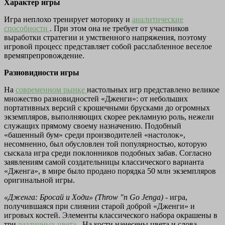
Характер игры
Игра неплохо тренирует моторику и
аналитические
способности
. При этом она не требует от участников
выработки стратегии и умственного напряжения, поэтому
игровой процесс представляет собой расслабленное веселое
времяпрепровождение.
Разновидности игры
На
современном рынке
настольных игр представлено великое
множество разновидностей «Дженги»: от небольших
портативных версий с крошечными брусками до огромных
экземпляров, выполняющих скорее рекламную роль, нежели
служащих прямому своему назначению. Подобный
«башенный бум» среди производителей «настолок»,
несомненно, был обусловлен той популярностью, которую
сыскала игра среди поклонников подобных забав. Согласно
заявлениям самой создательницы классического варианта
«Дженга», в мире было продано порядка 50 млн экземпляров
оригинальной игры.
«Дженга: Бросай и Ходи» (Throw "n Go Jenga)
- игра,
получившаяся при слиянии старой доброй «Дженги» и
игровых костей. Элементы классического набора окрашены в
три
различных цвета
. На кости нанесены цвета и слова,