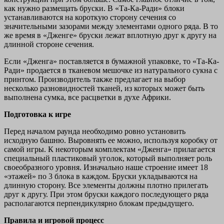
как нужно размещать бруски. В «Та-Ка-Ради» блоки
устанавливаются на короткую сторону сечения со
значительными зазорами между элементами одного ряда. В то
же время в «Дженге» бруски лежат вплотную друг к другу на
длинной стороне сечения.
Если «Дженга» поставляется в бумажной упаковке, то «Та-Ка-
Ради» продается в тканевом мешочке из натурального сукна с
принтом. Производитель также предлагает на выбор
несколько разновидностей тканей, из которых может быть
выполнена сумка, все расцветки в духе Африки.
Подготовка к игре
Перед началом раунда необходимо ровно установить
исходную башню. Выровнять ее можно, используя коробку от
самой игры. К некоторым комплектам «Дженга» прилагается
специальный пластиковый уголок, который выполняет роль
своеобразного уровня. Изначально наше строение имеет 18
«этажей» по 3 блока в каждом. Бруски укладываются на
длинную сторону. Все элементы должны плотно прилегать
друг к другу. При этом бруски каждого последующего ряда
располагаются перпендикулярно блокам предыдущего.
Правила и игровой процесс