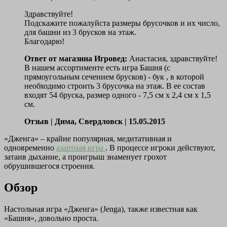
Здравствуйте!
Подскажите пожалуйста размеры брусочков и их число,
для башни из 3 брусков на этаж.
Благодарю!
Ответ от магазина Игровед:
Анастасия, здравствуйте!
В нашем ассортименте есть игра Башня (с
прямоугольным сечением брусков) - бук , в которой
необходимо строить 3 брусочка на этаж. В ее состав
входят 54 бруска, размер одного - 7,5 см х 2,4 см х 1,5
см.
Отзыв |
Дима, Свердловск
| 15.05.2015
«Дженга» – крайне популярная, медитативная и
одновременно
азартная игра
. В процессе игроки действуют,
затаив дыхание, а проигрыш знаменует грохот
обрушившегося строения.
Обзор
Настольная игра «Дженга» (Jenga), также известная как
«Башня», довольно проста.