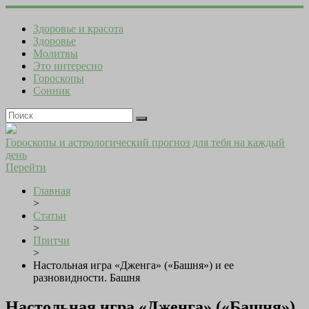
Здоровье и красота
Здоровье
Молитвы
Это интересно
Гороскопы
Сонник
Гороскопы и астрологический прогноз для тебя на каждый
день
Перейти
Главная
>
Статьи
>
Притчи
>
Настольная игра «Дженга» («Башня») и ее
разновидности. Башня
Настольная игра «Дженга» («Башня»)