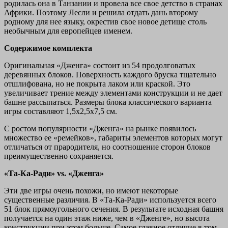
родилась она в Танзании и провела все свое детство в странах
Африки. Поэтому Лесли и решила отдать дань второму
родному для нее языку, окрестив свое новое детище столь
необычным для европейцев именем.
Содержимое комплекта
Оригинальная «Дженга» состоит из 54 продолговатых
деревянных блоков. Поверхность каждого бруска тщательно
отшлифована, но не покрыта лаком или краской. Это
увеличивает трение между элементами конструкции и не дает
башне рассыпаться. Размеры блока классического варианта
игры составляют 1,5x2,5x7,5 см.
С ростом популярности «Дженга» на рынке появилось
множество ее «ремейков», габариты элементов которых могут
отличаться от прародителя, но соотношение сторон блоков
преимущественно сохраняется.
«Та-Ка-Ради» vs. «Дженгa»
Эти две игры очень похожи, но имеют некоторые
существенные различия. В «Та-Ка-Ради» используется всего
51 блок прямоугольного сечения. В результате исходная башня
получается на один этаж ниже, чем в «Дженге», но высота
конструкции при этом больше. Самое главное отличие в том,