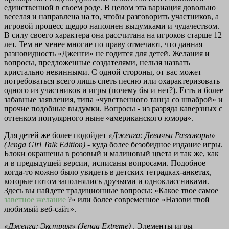
единственной в своем роде. В целом эта вариация довольно
веселая и направлена на то, чтобы разговорить участников, а
игровой процесс щедро наполнен выдумками и чудачеством.
В силу своего характера она рассчитана на игроков старше 12
лет. Тем не менее многие по праву отмечают, что данная
разновидность «Дженги» не годится для детей. Желания и
вопросы, предложенные создателями, нельзя назвать
кристально невинными. С одной стороны, от вас может
потребоваться всего лишь спеть песню или охарактеризовать
одного из участников и игры (почему бы и нет?). Есть и более
забавные заявления, типа «чувственного танца со шваброй» и
прочие подобные выдумки. Вопросы - из разряда каверзных с
оттенком популярного ныне «американского юмора».
Для детей же более подойдет
«Дженга: Девичьи Разговоры»
(Jenga Girl Talk Edition)
- куда более безобидное издание игры.
Блоки окрашены в розовый и малиновый цвета и так же, как
и в предыдущей версии, исписаны вопросами. Подобное
когда-то можно было увидеть в детских тетрадках-анкетах,
которые потом заполнялись друзьями и одноклассниками.
Здесь вы найдете традиционные вопросы: «Какое твое самое
заветное желание
?» или более современное «Назови твой
любимый веб-сайт».
«Дженга: Экстрим» (Jenga Extreme)
. Элементы игры