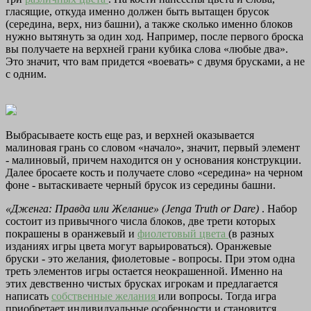
гласящие, откуда именно должен быть вытащен брусок
(середина, верх, низ башни), а также сколько именно блоков
нужно вытянуть за один ход. Например, после первого броска
вы получаете на верхней грани кубика слова «любые два».
Это значит, что вам придется «воевать» с двумя брусками, а не
с одним.
Выбрасываете кость еще раз, и верхней оказывается
малиновая грань со словом «начало», значит, первый элемент
- малиновый, причем находится он у основания конструкции.
Далее бросаете кость и получаете слово «середина» на черном
фоне - вытаскиваете черный брусок из середины башни.
«Дженга: Правда или Желание» (Jenga Truth or Dare)
. Набор
состоит из привычного числа блоков, две трети которых
покрашены в оранжевый и
фиолетовый цвета
(в разных
изданиях игры цвета могут варьироваться). Оранжевые
бруски - это желания, фиолетовые - вопросы. При этом одна
треть элементов игры остается неокрашенной. Именно на
этих девственно чистых брусках игрокам и предлагается
написать
собственные желания
или вопросы. Тогда игра
приобретает индивидуальные особенности и становится